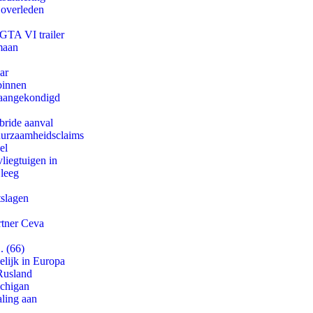
 overleden
 GTA VI trailer
maan
ar
binnen
g aangekondigd
bride aanval
duurzaamheidsclaims
el
iegtuigen in
 leeg
tslagen
rtner Ceva
. (66)
lijk in Europa
Rusland
ichigan
aling aan