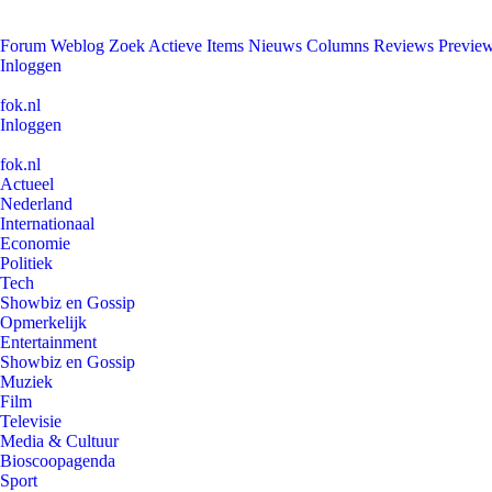
Forum
Weblog
Zoek
Actieve Items
Nieuws
Columns
Reviews
Previe
Inloggen
fok.nl
Inloggen
fok.nl
Actueel
Nederland
Internationaal
Economie
Politiek
Tech
Showbiz en Gossip
Opmerkelijk
Entertainment
Showbiz en Gossip
Muziek
Film
Televisie
Media & Cultuur
Bioscoopagenda
Sport