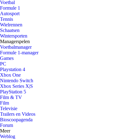
Voetbal
Formule 1
Autosport
Tennis
Wielrennen
Schaatsen
Wintersporten
Managerspelen
Voetbalmanager
Formule 1-manager
Games
PC
Playstation 4
Xbox One
Nintendo Switch
Xbox Series X|S
PlayStation 5
Film & TV
Film
Televisie
Trailers en Videos
Bioscoopagenda
Forum
Meer
Weblog