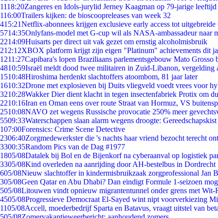
11
18:20
Zangeres en Idols-jurylid Jerney Kaagman op 79-jarige leeftijd
1
16:00
Trailers kijken: de bioscoopreleases van week 32
4
15:21
Netflix-abonnees krijgen exclusieve early access tot uitgebreide
57
14:35
Onlyfans-model met G-cup wil als NASA-ambassadeur naar 
22
14:09
Huisarts per direct uit vak gezet om ernstig alcoholmisbruik
2
12:12
XBOX platform krijgt zijn eigen "Platinum" achievements dit ja
12
11:27
Capibara's lopen Braziliaans parlementsgebouw Mato Grosso 
48
10:59
Israël meldt dood twee militairen in Zuid-Libanon, vergeldin
15
10:48
Hiroshima herdenkt slachtoffers atoombom, 81 jaar later
16
10:32
Drone met explosieven bij Duits vliegveld voedt vrees voor hy
32
10:28
Wakker Dier dient klacht in tegen insectenfabriek Protix om 
22
10:16
Iran en Oman eens over route Straat van Hormuz, VS buitensp
25
10:08
NAVO zet wegens Russische provocatie 250% meer gevechtsvl
55
09:33
Waterschappen slaan alarm wegens droogte: Gereedschapskist
1
07:00
Forensics: Crime Scene Detective
23
06:40
Zorgmedewerkster die 's nachts haar vriend bezocht terecht on
33
00:35
Random Pics van de Dag #1977
18
05/08
Datalek bij Bol en de Bijenkorf na cyberaanval op logistiek pa
33
05/08
Kind overleden na aanrijding door AH-bestelbus in Dordrecht
6
05/08
Nieuw slachtoffer in kindermisbruikzaak zorgprofessional Jan B
3
05/08
Geen Qatar en Abu Dhabi? Dan eindigt Formule 1-seizoen moge
5
05/08
Litouwen vindt opnieuw migrantentunnel onder grens met Wit-
45
05/08
Progressieve Democraat El-Sayed wint nipt voorverkiezing M
11
05/08
Accell, moederbedrijf Sparta en Batavus, vraagt uitstel van bet
5
05/08
Zomervakantieweerbericht: aanhoudend zomers