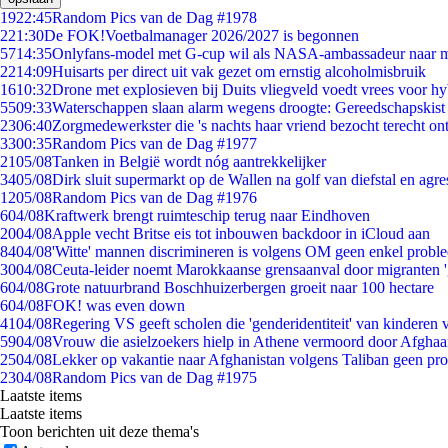
19
22:45
Random Pics van de Dag #1978
2
21:30
De FOK!Voetbalmanager 2026/2027 is begonnen
57
14:35
Onlyfans-model met G-cup wil als NASA-ambassadeur naar 
22
14:09
Huisarts per direct uit vak gezet om ernstig alcoholmisbruik
16
10:32
Drone met explosieven bij Duits vliegveld voedt vrees voor hy
55
09:33
Waterschappen slaan alarm wegens droogte: Gereedschapskist
23
06:40
Zorgmedewerkster die 's nachts haar vriend bezocht terecht on
33
00:35
Random Pics van de Dag #1977
21
05/08
Tanken in België wordt nóg aantrekkelijker
34
05/08
Dirk sluit supermarkt op de Wallen na golf van diefstal en agre
12
05/08
Random Pics van de Dag #1976
6
04/08
Kraftwerk brengt ruimteschip terug naar Eindhoven
20
04/08
Apple vecht Britse eis tot inbouwen backdoor in iCloud aan
84
04/08
'Witte' mannen discrimineren is volgens OM geen enkel probl
30
04/08
Ceuta-leider noemt Marokkaanse grensaanval door migranten 
6
04/08
Grote natuurbrand Boschhuizerbergen groeit naar 100 hectare
6
04/08
FOK! was even down
41
04/08
Regering VS geeft scholen die 'genderidentiteit' van kinderen
59
04/08
Vrouw die asielzoekers hielp in Athene vermoord door Afghaa
25
04/08
Lekker op vakantie naar Afghanistan volgens Taliban geen pr
23
04/08
Random Pics van de Dag #1975
Laatste items
Laatste items
Toon berichten uit deze thema's