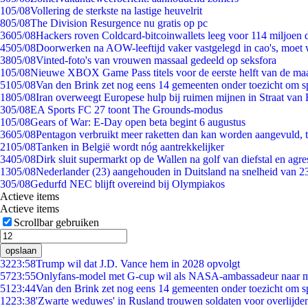
1
05/08
Vollering de sterkste na lastige heuvelrit
8
05/08
The Division Resurgence nu gratis op pc
36
05/08
Hackers roven Coldcard-bitcoinwallets leeg voor 114 miljoen d
45
05/08
Doorwerken na AOW-leeftijd vaker vastgelegd in cao's, moet
38
05/08
Vinted-foto's van vrouwen massaal gedeeld op seksfora
1
05/08
Nieuwe XBOX Game Pass titels voor de eerste helft van de ma
51
05/08
Van den Brink zet nog eens 14 gemeenten onder toezicht om s
18
05/08
Iran overweegt Europese hulp bij ruimen mijnen in Straat va
3
05/08
EA Sports FC 27 toont The Grounds-modus
1
05/08
Gears of War: E-Day open beta begint 6 augustus
36
05/08
Pentagon verbruikt meer raketten dan kan worden aangevuld, t
21
05/08
Tanken in België wordt nóg aantrekkelijker
34
05/08
Dirk sluit supermarkt op de Wallen na golf van diefstal en agre
13
05/08
Nederlander (23) aangehouden in Duitsland na snelheid van 
3
05/08
Gedurfd NEC blijft overeind bij Olympiakos
Actieve items
Actieve items
Scrollbar gebruiken
opslaan
32
23:58
Trump wil dat J.D. Vance hem in 2028 opvolgt
57
23:55
Onlyfans-model met G-cup wil als NASA-ambassadeur naar 
51
23:44
Van den Brink zet nog eens 14 gemeenten onder toezicht om s
12
23:38
'Zwarte weduwes' in Rusland trouwen soldaten voor overlijden