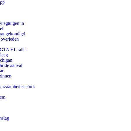
app
iegtuigen in
el
g aangekondigd
 overleden
 GTA VI trailer
 leeg
ichigan
bride aanval
ar
binnen
duurzaamheidsclaims
eem
nslag