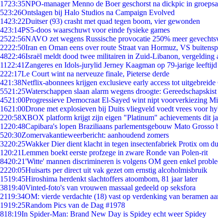
17
23:35
NPO-manager Menno de Boer geschorst na dickpic in groeps
5
23:26
Ontslagen bij Halo Studios na Campaign Evolved
14
23:22
Duitser (93) crasht met quad tegen boom, vier gewonden
4
23:14
PS5-doos waarschuwt voor einde fysieke games
25
22:56
NAVO zet wegens Russische provocatie 250% meer gevechtsvl
22
22:50
Iran en Oman eens over route Straat van Hormuz, VS buitensp
48
22:46
Israël meldt dood twee militairen in Zuid-Libanon, vergeldin
11
22:41
Zangeres en Idols-jurylid Jerney Kaagman op 79-jarige leeftijd
2
22:17
Le Court wint na nerveuze finale, Pieterse derde
4
21:38
Netflix-abonnees krijgen exclusieve early access tot uitgebreide
55
21:25
Waterschappen slaan alarm wegens droogte: Gereedschapskist
45
21:00
Progressieve Democraat El-Sayed wint nipt voorverkiezing M
16
21:00
Drone met explosieven bij Duits vliegveld voedt vrees voor hy
2
20:58
XBOX platform krijgt zijn eigen "Platinum" achievements dit ja
12
20:48
Capibara's lopen Braziliaans parlementsgebouw Mato Grosso 
5
20:30
Zomervakantieweerbericht: aanhoudend zomers
32
20:25
Wakker Dier dient klacht in tegen insectenfabriek Protix om 
1
20:21
Lemmen boekt eerste profzege in zware Ronde van Polen-rit
84
20:21
'Witte' mannen discrimineren is volgens OM geen enkel probl
22
20:05
Huisarts per direct uit vak gezet om ernstig alcoholmisbruik
15
19:45
Hiroshima herdenkt slachtoffers atoombom, 81 jaar later
38
19:40
Vinted-foto's van vrouwen massaal gedeeld op seksfora
21
19:34
OM: vierde verdachte (18) vast op verdenking van beramen aa
19
19:25
Random Pics van de Dag #1978
8
18:19
In Spider-Man: Brand New Day is Spidey echt weer Spidey