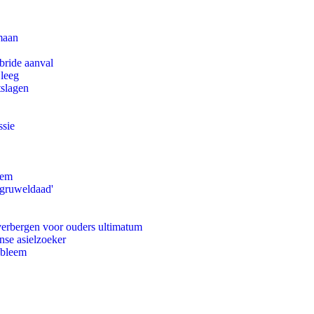
maan
bride aanval
 leeg
tslagen
ssie
eem
'gruweldaad'
 verbergen voor ouders ultimatum
nse asielzoeker
obleem