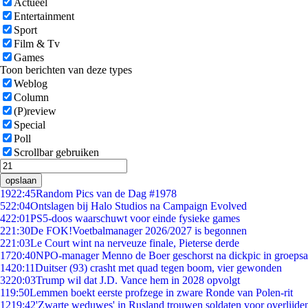
Actueel
Entertainment
Sport
Film & Tv
Games
Toon berichten van deze types
Weblog
Column
(P)review
Special
Poll
Scrollbar gebruiken
opslaan
19
22:45
Random Pics van de Dag #1978
5
22:04
Ontslagen bij Halo Studios na Campaign Evolved
4
22:01
PS5-doos waarschuwt voor einde fysieke games
2
21:30
De FOK!Voetbalmanager 2026/2027 is begonnen
2
21:03
Le Court wint na nerveuze finale, Pieterse derde
17
20:40
NPO-manager Menno de Boer geschorst na dickpic in groeps
14
20:11
Duitser (93) crasht met quad tegen boom, vier gewonden
32
20:03
Trump wil dat J.D. Vance hem in 2028 opvolgt
1
19:50
Lemmen boekt eerste profzege in zware Ronde van Polen-rit
12
19:42
'Zwarte weduwes' in Rusland trouwen soldaten voor overlijden