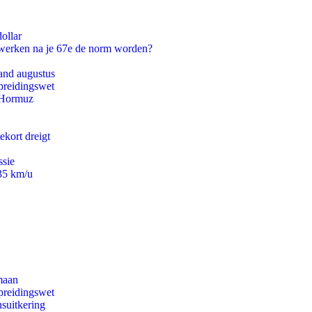
ollar
 werken na je 67e de norm worden?
and augustus
preidingswet
n Hormuz
ekort dreigt
ssie
235 km/u
maan
preidingswet
suitkering