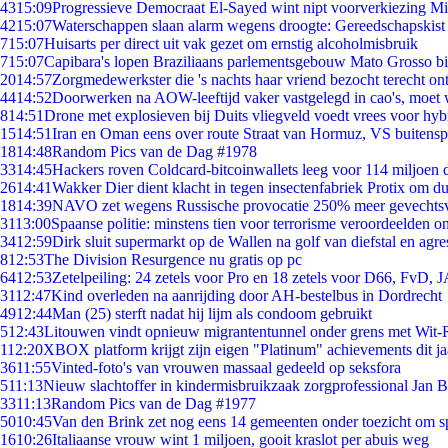
43
15:09
Progressieve Democraat El-Sayed wint nipt voorverkiezing M
42
15:07
Waterschappen slaan alarm wegens droogte: Gereedschapskist
7
15:07
Huisarts per direct uit vak gezet om ernstig alcoholmisbruik
7
15:07
Capibara's lopen Braziliaans parlementsgebouw Mato Grosso b
20
14:57
Zorgmedewerkster die 's nachts haar vriend bezocht terecht on
44
14:52
Doorwerken na AOW-leeftijd vaker vastgelegd in cao's, moet
8
14:51
Drone met explosieven bij Duits vliegveld voedt vrees voor hyb
15
14:51
Iran en Oman eens over route Straat van Hormuz, VS buitensp
18
14:48
Random Pics van de Dag #1978
33
14:45
Hackers roven Coldcard-bitcoinwallets leeg voor 114 miljoen d
26
14:41
Wakker Dier dient klacht in tegen insectenfabriek Protix om 
18
14:39
NAVO zet wegens Russische provocatie 250% meer gevechtsvl
31
13:00
Spaanse politie: minstens tien voor terrorisme veroordeelden 
34
12:59
Dirk sluit supermarkt op de Wallen na golf van diefstal en agre
8
12:53
The Division Resurgence nu gratis op pc
64
12:53
Zetelpeiling: 24 zetels voor Pro en 18 zetels voor D66, FvD,
31
12:47
Kind overleden na aanrijding door AH-bestelbus in Dordrecht
49
12:44
Man (25) sterft nadat hij lijm als condoom gebruikt
5
12:43
Litouwen vindt opnieuw migrantentunnel onder grens met Wit-
1
12:20
XBOX platform krijgt zijn eigen "Platinum" achievements dit ja
36
11:55
Vinted-foto's van vrouwen massaal gedeeld op seksfora
5
11:13
Nieuw slachtoffer in kindermisbruikzaak zorgprofessional Jan B
33
11:13
Random Pics van de Dag #1977
50
10:45
Van den Brink zet nog eens 14 gemeenten onder toezicht om s
16
10:26
Italiaanse vrouw wint 1 miljoen, gooit kraslot per abuis weg