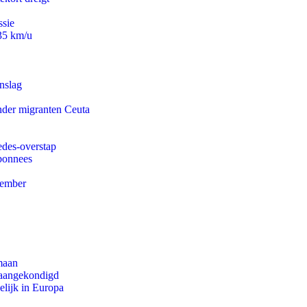
ssie
235 km/u
nslag
onder migranten Ceuta
edes-overstap
abonnees
tember
maan
g aangekondigd
lijk in Europa