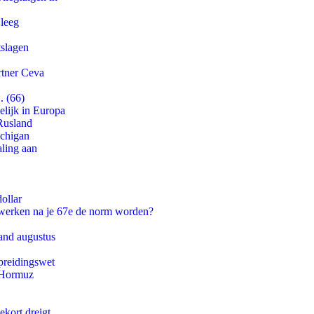
 leeg
tslagen
rtner Ceva
. (66)
lijk in Europa
Rusland
ichigan
aling aan
ollar
 werken na je 67e de norm worden?
and augustus
preidingswet
n Hormuz
ekort dreigt