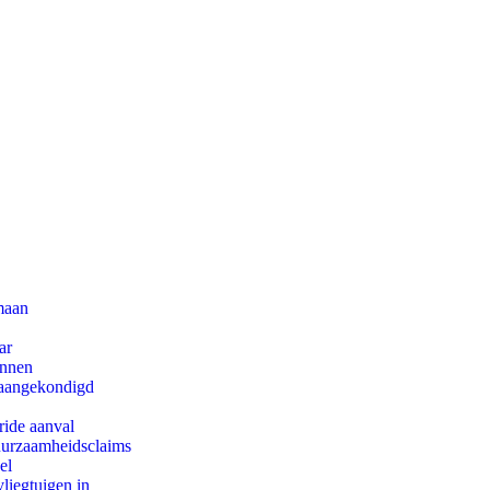
maan
ar
innen
g aangekondigd
ride aanval
duurzaamheidsclaims
el
iegtuigen in