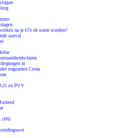
ichigan
 leeg
innen
tslagen
 werken na je 67e de norm worden?
ride aanval
el
ollar
duurzaamheidsclaims
iegtuigen in
onder migranten Ceuta
ssie
 JA21 en PVV
Rusland
ar
. (66)
preidingswet