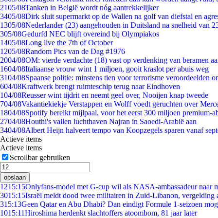
21
05/08
Tanken in België wordt nóg aantrekkelijker
34
05/08
Dirk sluit supermarkt op de Wallen na golf van diefstal en agre
13
05/08
Nederlander (23) aangehouden in Duitsland na snelheid van 
3
05/08
Gedurfd NEC blijft overeind bij Olympiakos
14
05/08
Long live the 7th of October
12
05/08
Random Pics van de Dag #1976
20
04/08
OM: vierde verdachte (18) vast op verdenking van beramen aa
16
04/08
Italiaanse vrouw wint 1 miljoen, gooit kraslot per abuis weg
31
04/08
Spaanse politie: minstens tien voor terrorisme veroordeelden 
6
04/08
Kraftwerk brengt ruimteschip terug naar Eindhoven
1
04/08
Reusser wint tijdrit en neemt geel over, Nooijen knap tweede
7
04/08
Vakantiekiekje Verstappen en Wolff voedt geruchten over Merc
18
04/08
Spotify bereikt mijlpaal, voor het eerst 300 miljoen premium-
27
04/08
Houthi's vallen luchthaven Najran in Saoedi-Arabië aan
34
04/08
Albert Heijn halveert tempo van Koopzegels sparen vanaf sep
Actieve items
Actieve items
Scrollbar gebruiken
opslaan
12
15:15
Onlyfans-model met G-cup wil als NASA-ambassadeur naar 
30
15:15
Israël meldt dood twee militairen in Zuid-Libanon, vergeldin
3
15:13
Geen Qatar en Abu Dhabi? Dan eindigt Formule 1-seizoen moge
10
15:11
Hiroshima herdenkt slachtoffers atoombom, 81 jaar later