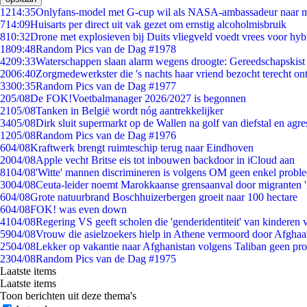
12
14:35
Onlyfans-model met G-cup wil als NASA-ambassadeur naar 
7
14:09
Huisarts per direct uit vak gezet om ernstig alcoholmisbruik
8
10:32
Drone met explosieven bij Duits vliegveld voedt vrees voor hyb
18
09:48
Random Pics van de Dag #1978
42
09:33
Waterschappen slaan alarm wegens droogte: Gereedschapskist
20
06:40
Zorgmedewerkster die 's nachts haar vriend bezocht terecht on
33
00:35
Random Pics van de Dag #1977
2
05/08
De FOK!Voetbalmanager 2026/2027 is begonnen
21
05/08
Tanken in België wordt nóg aantrekkelijker
34
05/08
Dirk sluit supermarkt op de Wallen na golf van diefstal en agre
12
05/08
Random Pics van de Dag #1976
6
04/08
Kraftwerk brengt ruimteschip terug naar Eindhoven
20
04/08
Apple vecht Britse eis tot inbouwen backdoor in iCloud aan
81
04/08
'Witte' mannen discrimineren is volgens OM geen enkel probl
30
04/08
Ceuta-leider noemt Marokkaanse grensaanval door migranten 
6
04/08
Grote natuurbrand Boschhuizerbergen groeit naar 100 hectare
6
04/08
FOK! was even down
41
04/08
Regering VS geeft scholen die 'genderidentiteit' van kinderen
59
04/08
Vrouw die asielzoekers hielp in Athene vermoord door Afghaa
25
04/08
Lekker op vakantie naar Afghanistan volgens Taliban geen pr
23
04/08
Random Pics van de Dag #1975
Laatste items
Laatste items
Toon berichten uit deze thema's