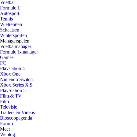
Voetbal
Formule 1
Autosport
Tennis
Wielrennen
Schaatsen
Wintersporten
Managerspelen
Voetbalmanager
Formule 1-manager
Games
PC
Playstation 4
Xbox One
Nintendo Switch
Xbox Series X|S
PlayStation 5
Film & TV
Film
Televisie
Trailers en Videos
Bioscoopagenda
Forum
Meer
Weblog