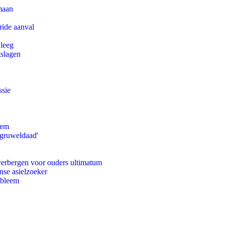
maan
ride aanval
 leeg
tslagen
ssie
eem
'gruweldaad'
 verbergen voor ouders ultimatum
nse asielzoeker
obleem