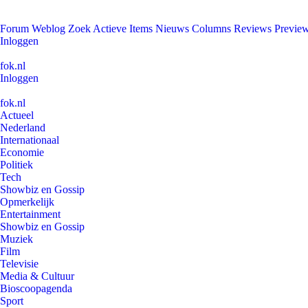
Forum
Weblog
Zoek
Actieve Items
Nieuws
Columns
Reviews
Previe
Inloggen
fok.nl
Inloggen
fok.nl
Actueel
Nederland
Internationaal
Economie
Politiek
Tech
Showbiz en Gossip
Opmerkelijk
Entertainment
Showbiz en Gossip
Muziek
Film
Televisie
Media & Cultuur
Bioscoopagenda
Sport