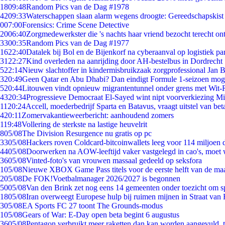
18
09:48
Random Pics van de Dag #1978
42
09:33
Waterschappen slaan alarm wegens droogte: Gereedschapskist
0
07:00
Forensics: Crime Scene Detective
20
06:40
Zorgmedewerkster die 's nachts haar vriend bezocht terecht on
33
00:35
Random Pics van de Dag #1977
16
22:40
Datalek bij Bol en de Bijenkorf na cyberaanval op logistiek pa
31
22:27
Kind overleden na aanrijding door AH-bestelbus in Dordrecht
5
22:14
Nieuw slachtoffer in kindermisbruikzaak zorgprofessional Jan B
3
20:49
Geen Qatar en Abu Dhabi? Dan eindigt Formule 1-seizoen moge
5
20:44
Litouwen vindt opnieuw migrantentunnel onder grens met Wit-
43
20:34
Progressieve Democraat El-Sayed wint nipt voorverkiezing M
11
20:24
Accell, moederbedrijf Sparta en Batavus, vraagt uitstel van bet
4
20:11
Zomervakantieweerbericht: aanhoudend zomers
1
19:48
Vollering de sterkste na lastige heuvelrit
8
05/08
The Division Resurgence nu gratis op pc
33
05/08
Hackers roven Coldcard-bitcoinwallets leeg voor 114 miljoen d
44
05/08
Doorwerken na AOW-leeftijd vaker vastgelegd in cao's, moet
36
05/08
Vinted-foto's van vrouwen massaal gedeeld op seksfora
1
05/08
Nieuwe XBOX Game Pass titels voor de eerste helft van de ma
2
05/08
De FOK!Voetbalmanager 2026/2027 is begonnen
50
05/08
Van den Brink zet nog eens 14 gemeenten onder toezicht om s
18
05/08
Iran overweegt Europese hulp bij ruimen mijnen in Straat va
3
05/08
EA Sports FC 27 toont The Grounds-modus
1
05/08
Gears of War: E-Day open beta begint 6 augustus
36
05/08
Pentagon verbruikt meer raketten dan kan worden aangevuld, t