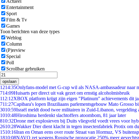
Actueel
Entertainment
Sport
Film & Tv
Games
Toon berichten van deze types
Weblog
Column
(P)review
Special
Poll
Scrollbar gebruiken
opslaan
12
14:35
Onlyfans-model met G-cup wil als NASA-ambassadeur naar 
7
14:09
Huisarts per direct uit vak gezet om ernstig alcoholmisbruik
1
12:12
XBOX platform krijgt zijn eigen "Platinum" achievements dit ja
7
11:27
Capibara's lopen Braziliaans parlementsgebouw Mato Grosso b
30
10:59
Israël meldt dood twee militairen in Zuid-Libanon, vergeldin
10
10:48
Hiroshima herdenkt slachtoffers atoombom, 81 jaar later
8
10:32
Drone met explosieven bij Duits vliegveld voedt vrees voor hyb
26
10:28
Wakker Dier dient klacht in tegen insectenfabriek Protix om 
15
10:16
Iran en Oman eens over route Straat van Hormuz, VS buitensp
18
10:08
NAVO zet wegens Russische provocatie 250% meer gevechtsvl