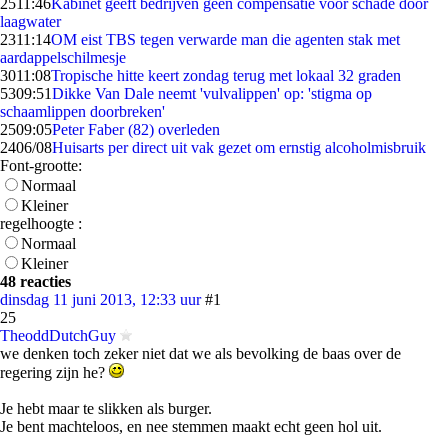
25
11:46
Kabinet geeft bedrijven geen compensatie voor schade door
laagwater
23
11:14
OM eist TBS tegen verwarde man die agenten stak met
aardappelschilmesje
30
11:08
Tropische hitte keert zondag terug met lokaal 32 graden
53
09:51
Dikke Van Dale neemt 'vulvalippen' op: 'stigma op
schaamlippen doorbreken'
25
09:05
Peter Faber (82) overleden
24
06/08
Huisarts per direct uit vak gezet om ernstig alcoholmisbruik
Font-grootte:
Normaal
Kleiner
regelhoogte :
Normaal
Kleiner
48 reacties
dinsdag 11 juni 2013, 12:33 uur
#1
25
TheoddDutchGuy
we denken toch zeker niet dat we als bevolking de baas over de
regering zijn he?
Je hebt maar te slikken als burger.
Je bent machteloos, en nee stemmen maakt echt geen hol uit.