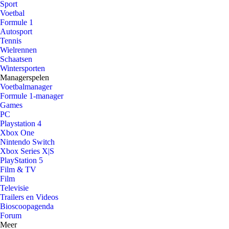
Sport
Voetbal
Formule 1
Autosport
Tennis
Wielrennen
Schaatsen
Wintersporten
Managerspelen
Voetbalmanager
Formule 1-manager
Games
PC
Playstation 4
Xbox One
Nintendo Switch
Xbox Series X|S
PlayStation 5
Film & TV
Film
Televisie
Trailers en Videos
Bioscoopagenda
Forum
Meer