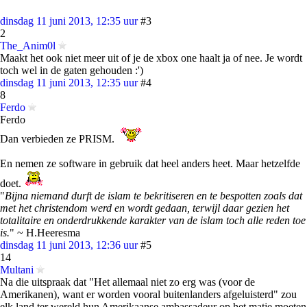
dinsdag 11 juni 2013, 12:35 uur
#3
2
The_Anim0l
Maakt het ook niet meer uit of je de xbox one haalt ja of nee. Je wordt
toch wel in de gaten gehouden :')
dinsdag 11 juni 2013, 12:35 uur
#4
8
Ferdo
Ferdo
Dan verbieden ze PRISM.
En nemen ze software in gebruik dat heel anders heet. Maar hetzelfde
doet.
"
Bijna niemand durft de islam te bekritiseren en te bespotten zoals dat
met het christendom werd en wordt gedaan, terwijl daar gezien het
totalitaire en onderdrukkende karakter van de islam toch alle reden toe
is.
" ~ H.Heeresma
dinsdag 11 juni 2013, 12:36 uur
#5
14
Multani
Na die uitspraak dat "Het allemaal niet zo erg was (voor de
Amerikanen), want er worden vooral buitenlanders afgeluisterd" zou
elk land ter wereld hun Amerikaanse ambassadeur op het matje moeten