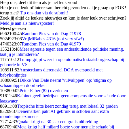
Help ons; deel dit item als je het leuk vond
Heb je een leuk of interessant bericht gevonden dat je graag op FOK!
terug ziet?
Tip ons dan via de submit!
Zoek jij altijd de leukste nieuwtjes en kun je daar leuk over schrijven?
Meld je aan als nieuwsposter!
Meest gelezen
69621
00:45
Random Pics van de Dag #1978
50249
23:08
VrijMiBabes #316 (not very sfw!)
47403
23:07
Random Pics van de Dag #1979
1352
13:48
Meer agressie tegen een andersluidende politieke mening,
laat jij je intimideren?
1175
10:12
Trump grijpt weer in op automatisch staatsburgerschap bij
geboorte in VS
1089
11:52
Amsterdams dierenasiel DOA overspoeld met
babykonijntjes
1080
09:51
Dikke Van Dale neemt 'vulvalippen' op: 'stigma op
schaamlippen doorbreken'
1038
09:05
Peter Faber (82) overleden
916
11:46
Kabinet geeft bedrijven geen compensatie voor schade door
laagwater
869
11:08
Tropische hitte keert zondag terug met lokaal 32 graden
832
09:37
Denemarken pakt AI-gebruik in scholen aan: extra
mondelinge examens
727
14:33
Quake krijgt na 30 jaar een gratis uitbreiding
687
09:40
Meta krijgt half miljard boete voor mentale schade bij