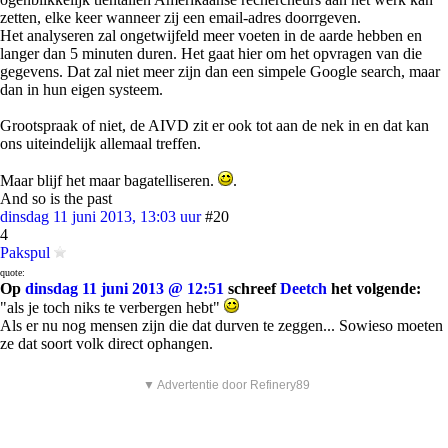
zetten, elke keer wanneer zij een email-adres doorrgeven.
Het analyseren zal ongetwijfeld meer voeten in de aarde hebben en
langer dan 5 minuten duren. Het gaat hier om het opvragen van die
gegevens. Dat zal niet meer zijn dan een simpele Google search, maar
dan in hun eigen systeem.
Grootspraak of niet, de AIVD zit er ook tot aan de nek in en dat kan
ons uiteindelijk allemaal treffen.
Maar blijf het maar bagatelliseren.
.
And so is the past
dinsdag 11 juni 2013, 13:03 uur
#20
4
Pakspul
quote:
Op
dinsdag 11 juni 2013 @ 12:51
schreef
Deetch
het volgende:
"als je toch niks te verbergen hebt"
Als er nu nog mensen zijn die dat durven te zeggen... Sowieso moeten
ze dat soort volk direct ophangen.
▼ Advertentie door Refinery89