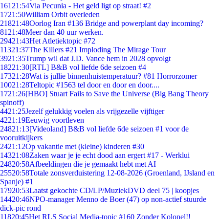
161
21:54
Via Pecunia - Het geld ligt op straat! #2
17
21:50
William Orbit overleden
218
21:48
Oorlog Iran #136 Bridge and powerplant day incoming?
81
21:48
Meer dan 40 uur werken.
294
21:43
Het Atletiektopic #72
113
21:37
The Killers #21 Imploding The Mirage Tour
39
21:35
Trump wil dat J.D. Vance hem in 2028 opvolgt
182
21:30
[RTL] B&B vol liefde 6de seizoen #4
173
21:28
Wat is jullie binnenhuistemperatuur? #81 Horrorzomer
100
21:28
Teltopic #1563 tel door en door en door....
17
21:26
[HBO] Stuart Fails to Save the Universe (Big Bang Theory
spinoff)
44
21:25
Jezelf gelukkig voelen als vrijgezelle vijftiger
42
21:19
Eeuwig voortleven
248
21:13
[Videoland] B&B vol liefde 6de seizoen #1 voor de
vooruitkijkers
24
21:12
Op vakantie met (kleine) kinderen #30
143
21:08
Zaken waar je je echt dood aan ergert #17 - Werklui
248
20:58
Afbeeldingen die je gemaakt hebt met AI
255
20:58
Totale zonsverduistering 12-08-2026 (Groenland, IJsland en
Spanje) #1
179
20:53
Laatst gekochte CD/LP/MuziekDVD deel 75 | koopjes
144
20:46
NPO-manager Menno de Boer (47) op non-actief stuurde
dick-pic rond
118
20:45
Het RLS Social Media-topic #160 Zonder Kolonel!!