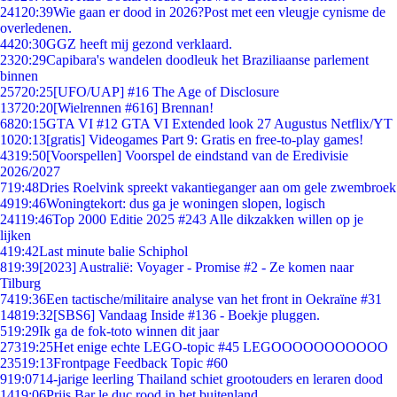
241
20:39
Wie gaan er dood in 2026?Post met een vleugje cynisme de
overledenen.
44
20:30
GGZ heeft mij gezond verklaard.
23
20:29
Capibara's wandelen doodleuk het Braziliaanse parlement
binnen
257
20:25
[UFO/UAP] #16 The Age of Disclosure
137
20:20
[Wielrennen #616] Brennan!
68
20:15
GTA VI #12 GTA VI Extended look 27 Augustus Netflix/YT
10
20:13
[gratis] Videogames Part 9: Gratis en free-to-play games!
43
19:50
[Voorspellen] Voorspel de eindstand van de Eredivisie
2026/2027
7
19:48
Dries Roelvink spreekt vakantieganger aan om gele zwembroek
49
19:46
Woningtekort: dus ga je woningen slopen, logisch
241
19:46
Top 2000 Editie 2025 #243 Alle dikzakken willen op je
lijken
4
19:42
Last minute balie Schiphol
8
19:39
[2023] Australië: Voyager - Promise #2 - Ze komen naar
Tilburg
74
19:36
Een tactische/militaire analyse van het front in Oekraïne #31
148
19:32
[SBS6] Vandaag Inside #136 - Boekje pluggen.
5
19:29
Ik ga de fok-toto winnen dit jaar
273
19:25
Het enige echte LEGO-topic #45 LEGOOOOOOOOOOO
235
19:13
Frontpage Feedback Topic #60
9
19:07
14-jarige leerling Thailand schiet grootouders en leraren dood
14
19:06
Prijs Bar le duc rood in het buitenland