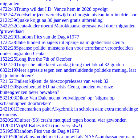
migranten
47
22:43
Trump wil dat J.D. Vance hem in 2028 opvolgt
26
22:42
Voedselprijzen wereldwijd op hoogste niveau in ruim drie jaar
21
22:39
Quake krijgt na 30 jaar een gratis uitbreiding
34
22:32
Ceuta-leider noemt Marokkaanse grensaanval door migranten
'gruweldaad'
38
22:29
Random Pics van de Dag #1977
17
22:28
Italië hindert reizigers uit Spanje na migratiecrisis Ceuta
38
22:28
Spaanse politie: minstens tien voor terrorisme veroordeelden
onder migranten Ceuta
15
22:25
Long live the 7th of October
30
22:20
Tropische hitte keert zondag terug met lokaal 32 graden
63
22:19
Meer agressie tegen een andersluidende politieke mening, laat
jij je intimideren?
7
21:52
Trailers kijken: de bioscoopreleases van week 32
46
21:30
Spoedberaad EU na crisis Ceuta, moeten we onze
buitengrenzen beter bewaken?
53
21:03
Dikke Van Dale neemt 'vulvalippen' op: 'stigma op
schaamlippen doorbreken'
24
21:01
Denemarken pakt AI-gebruik in scholen aan: extra mondelinge
examens
36
20:20
Duitser (93) crasht met quad tegen boom, vier gewonden
11
20:01
VrijMiBabes #316 (not very sfw!)
35
19:58
Random Pics van de Dag #1979
65
19:50
Onlyfans-model met G-cup wil als NASA-ambassadeur naar