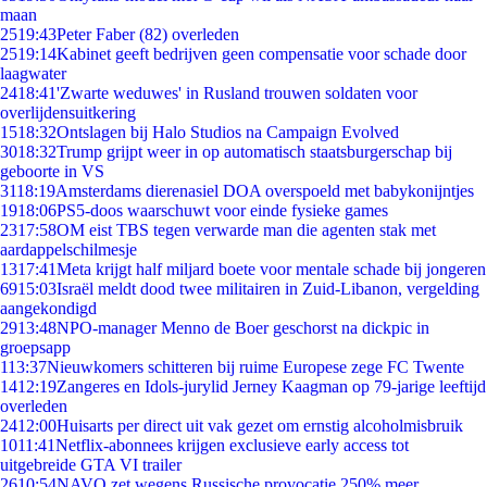
maan
25
19:43
Peter Faber (82) overleden
25
19:14
Kabinet geeft bedrijven geen compensatie voor schade door
laagwater
24
18:41
'Zwarte weduwes' in Rusland trouwen soldaten voor
overlijdensuitkering
15
18:32
Ontslagen bij Halo Studios na Campaign Evolved
30
18:32
Trump grijpt weer in op automatisch staatsburgerschap bij
geboorte in VS
31
18:19
Amsterdams dierenasiel DOA overspoeld met babykonijntjes
19
18:06
PS5-doos waarschuwt voor einde fysieke games
23
17:58
OM eist TBS tegen verwarde man die agenten stak met
aardappelschilmesje
13
17:41
Meta krijgt half miljard boete voor mentale schade bij jongeren
69
15:03
Israël meldt dood twee militairen in Zuid-Libanon, vergelding
aangekondigd
29
13:48
NPO-manager Menno de Boer geschorst na dickpic in
groepsapp
1
13:37
Nieuwkomers schitteren bij ruime Europese zege FC Twente
14
12:19
Zangeres en Idols-jurylid Jerney Kaagman op 79-jarige leeftijd
overleden
24
12:00
Huisarts per direct uit vak gezet om ernstig alcoholmisbruik
10
11:41
Netflix-abonnees krijgen exclusieve early access tot
uitgebreide GTA VI trailer
26
10:54
NAVO zet wegens Russische provocatie 250% meer