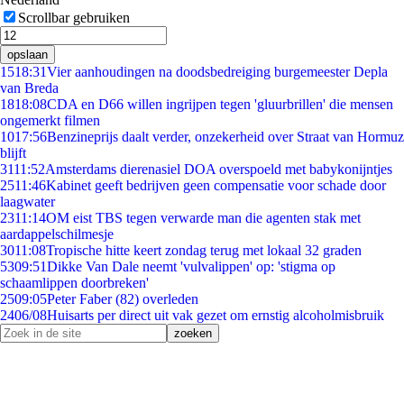
Scrollbar gebruiken
opslaan
15
18:31
Vier aanhoudingen na doodsbedreiging burgemeester Depla
van Breda
18
18:08
CDA en D66 willen ingrijpen tegen 'gluurbrillen' die mensen
ongemerkt filmen
10
17:56
Benzineprijs daalt verder, onzekerheid over Straat van Hormuz
blijft
31
11:52
Amsterdams dierenasiel DOA overspoeld met babykonijntjes
25
11:46
Kabinet geeft bedrijven geen compensatie voor schade door
laagwater
23
11:14
OM eist TBS tegen verwarde man die agenten stak met
aardappelschilmesje
30
11:08
Tropische hitte keert zondag terug met lokaal 32 graden
53
09:51
Dikke Van Dale neemt 'vulvalippen' op: 'stigma op
schaamlippen doorbreken'
25
09:05
Peter Faber (82) overleden
24
06/08
Huisarts per direct uit vak gezet om ernstig alcoholmisbruik