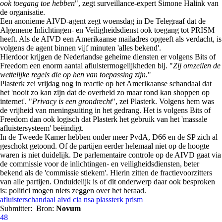
ook toegang toe hebben
", zegt surveillance-expert Simone Halink van
de organisatie.
Een anonieme AIVD-agent zegt woensdag in De Telegraaf dat de
Algemene Inlichtingen- en Veiligheidsdienst ook toegang tot PRISM
heeft. Als de AIVD een Amerikaanse mailadres opgeeft als verdacht, is
volgens de agent binnen vijf minuten 'alles bekend'.
Hierdoor krijgen de Nederlandse geheime diensten er volgens Bits of
Freedom een enorm aantal afluistermogelijkheden bij. "
Zij omzeilen de
wettelijke regels die op hen van toepassing zijn.
"
Plasterk zei vrijdag nog in reactie op het Amerikaanse schandaal dat
het 'nooit zo kan zijn dat de overheid zo maar rond kan shoppen op
internet'. "
Privacy is een grondrecht
", zei Plasterk. Volgens hem was
de vrijheid van meningsuiting in het gedrang. Het is volgens Bits of
Freedom dan ook logisch dat Plasterk het gebruik van het 'massale
afluistersysteem' beëindigt.
In de Tweede Kamer hebben onder meer PvdA, D66 en de SP zich al
geschokt getoond. Of de partijen eerder helemaal niet op de hoogte
waren is niet duidelijk. De parlementaire controle op de AIVD gaat via
de commissie voor de inlichtingen- en veiligheidsdiensten, beter
bekend als de 'commissie stiekem'. Hierin zitten de fractievoorzitters
van alle partijen. Onduidelijk is of dit onderwerp daar ook besproken
is: politici mogen niets zeggen over het beraad.
afluisterschandaal
aivd
cia
nsa
plassterk
prism
Submitter:
Bron:
Novum
48