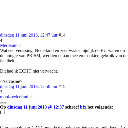
dinsdag 11 juni 2013, 12:47 uur
#14
4
Merbaum
Wat een verassing, Nederland en zeer waarschijnlijk de EU waren op
de hoogte van PRISM, werkten er aan mee en maakten gebruik van de
faciliteit.
Dit had ik ECHT niet verwacht.
</sarcasme>
dinsdag 11 juni 2013, 12:50 uur
#15
3
mooi-nederland
quote:
Op
dinsdag 11 juni 2013 @ 12:37
schreef
bfx
het volgende:
[..]
Grootspraak van AIVD-agentje dat ook eens interessant wil doen. Zo