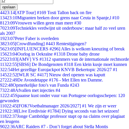
opslaan
44
23:14
[ATP Tour] #169 Tosti Tallon back on fire
134
23:10
Migranten breken door grens naar Ceuta in Spanje,l #10
81
23:09
Vrouwen willen geen man meer #30
70
23:09
Techniekles verdwijnt uit onderbouw: maar half zo veel uren
als 2007
19
23:07
Peter Faber is overleden
38
23:05
[Crowdfunding] #443 Rentestijgingen?
56
23:05
[INFLUENCERS #296] Alles is welkom kneuzing of breuk
156
23:04
Oorlog in Oekraïne #1318 Drone baby drone
252
23:03
[AMV] VS #1312 spammers van de internationale rechtsorde
113
22:55
[SBS6] De Bondgenoten #318 Een klein kusje moet kunnen
3
22:54
Het gezellige Eurojackpot KNVB Bekertopic 2026/27 #1
145
22:52
[WLR SC #417] Nieuw deel openen was kaputt
272
22:49
De Avondetappe #176 - Met Ellen ten Damme.
9
22:48
Opmerkelijke foto's van Funda #243
73
22:48
Afvallen met injecties #4
12
22:45
Spaanse kust onder vuur van Portugese oorlogsschepen: 120
gewonden
110
22:45
[FOK!Voetbalmanager 2026/2027] #1 We zijn er weer
219
22:38
[Live Eredivisie #1784] Dying seconds van het seizoen!
118
22:37
Jonge Cambridge professor stapt op na claims over plagiaat
en leugens
90
22:36
ARC Raiders #7 - Don’t forget about Stella Montis