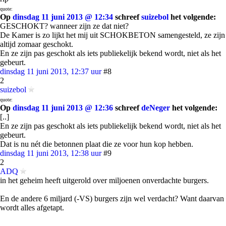
quote:
Op
dinsdag 11 juni 2013 @ 12:34
schreef
suizebol
het volgende:
GESCHOKT? wanneer zijn ze dat niet?
De Kamer is zo lijkt het mij uit SCHOKBETON samengesteld, ze zijn
altijd zomaar geschokt.
En ze zijn pas geschokt als iets publiekelijk bekend wordt, niet als het
gebeurt.
dinsdag 11 juni 2013, 12:37 uur
#8
2
suizebol
quote:
Op
dinsdag 11 juni 2013 @ 12:36
schreef
deNeger
het volgende:
[..]
En ze zijn pas geschokt als iets publiekelijk bekend wordt, niet als het
gebeurt.
Dat is nu nét die betonnen plaat die ze voor hun kop hebben.
dinsdag 11 juni 2013, 12:38 uur
#9
2
ADQ
in het geheim heeft uitgerold over miljoenen onverdachte burgers.
En de andere 6 miljard (-VS) burgers zijn wel verdacht? Want daarvan
wordt alles afgetapt.