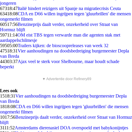
jongeren
673
18:47
Italië hindert reizigers uit Spanje na migratiecrisis Ceuta
634
18:08
CDA en D66 willen ingrijpen tegen 'gluurbrillen' die mensen
ongemerkt filmen
605
17:56
Benzineprijs daalt verder, onzekerheid over Straat van
Hormuz blijft
597
11:14
OM eist TBS tegen verwarde man die agenten stak met
aardappelschilmesje
595
05:00
Trailers kijken: de bioscoopreleases van week 32
475
18:31
Vier aanhoudingen na doodsbedreiging burgemeester Depla
van Breda
443
03:37
Ajax veel te sterk voor Shelbourne, maar houdt schade
beperkt
▼ Advertentie door Refinery89
Lees ook
15
18:31
Vier aanhoudingen na doodsbedreiging burgemeester Depla
van Breda
18
18:08
CDA en D66 willen ingrijpen tegen 'gluurbrillen' die mensen
ongemerkt filmen
10
17:56
Benzineprijs daalt verder, onzekerheid over Straat van Hormuz
blijft
31
11:52
Amsterdams dierenasiel DOA overspoeld met babykonijntjes