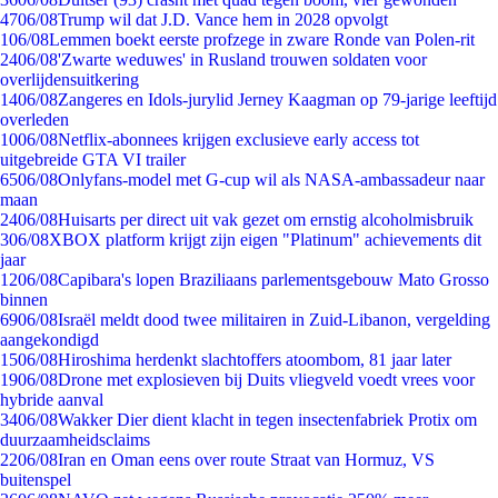
47
06/08
Trump wil dat J.D. Vance hem in 2028 opvolgt
1
06/08
Lemmen boekt eerste profzege in zware Ronde van Polen-rit
24
06/08
'Zwarte weduwes' in Rusland trouwen soldaten voor
overlijdensuitkering
14
06/08
Zangeres en Idols-jurylid Jerney Kaagman op 79-jarige leeftijd
overleden
10
06/08
Netflix-abonnees krijgen exclusieve early access tot
uitgebreide GTA VI trailer
65
06/08
Onlyfans-model met G-cup wil als NASA-ambassadeur naar
maan
24
06/08
Huisarts per direct uit vak gezet om ernstig alcoholmisbruik
3
06/08
XBOX platform krijgt zijn eigen "Platinum" achievements dit
jaar
12
06/08
Capibara's lopen Braziliaans parlementsgebouw Mato Grosso
binnen
69
06/08
Israël meldt dood twee militairen in Zuid-Libanon, vergelding
aangekondigd
15
06/08
Hiroshima herdenkt slachtoffers atoombom, 81 jaar later
19
06/08
Drone met explosieven bij Duits vliegveld voedt vrees voor
hybride aanval
34
06/08
Wakker Dier dient klacht in tegen insectenfabriek Protix om
duurzaamheidsclaims
22
06/08
Iran en Oman eens over route Straat van Hormuz, VS
buitenspel