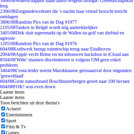
59
06/08
Waterschappen slaan alarm wegens droogte: Gereedschapskist
leeg
23
06/08
Zorgmedewerkster die 's nachts haar vriend bezocht terecht
ontslagen
38
06/08
Random Pics van de Dag #1977
21
05/08
Tanken in België wordt nóg aantrekkelijker
34
05/08
Dirk sluit supermarkt op de Wallen na golf van diefstal en
agressie
12
05/08
Random Pics van de Dag #1976
6
04/08
Kraftwerk brengt ruimteschip terug naar Eindhoven
20
04/08
Apple vecht Britse eis tot inbouwen backdoor in iCloud aan
85
04/08
'Witte' mannen discrimineren is volgens OM geen enkel
probleem
34
04/08
Ceuta-leider noemt Marokkaanse grensaanval door migranten
'gruweldaad'
6
04/08
Grote natuurbrand Boschhuizerbergen groeit naar 100 hectare
6
04/08
FOK! was even down
Laatste items
Laatste items
Toon berichten uit deze thema's
Actueel
Entertainment
Sport
Film & Tv
Games