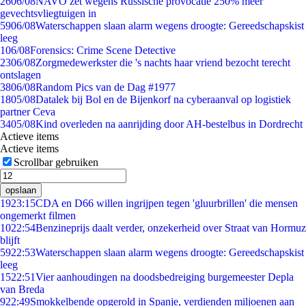
26
06/08
NAVO zet wegens Russische provocatie 250% meer
gevechtsvliegtuigen in
59
06/08
Waterschappen slaan alarm wegens droogte: Gereedschapskist
leeg
1
06/08
Forensics: Crime Scene Detective
23
06/08
Zorgmedewerkster die 's nachts haar vriend bezocht terecht
ontslagen
38
06/08
Random Pics van de Dag #1977
18
05/08
Datalek bij Bol en de Bijenkorf na cyberaanval op logistiek
partner Ceva
34
05/08
Kind overleden na aanrijding door AH-bestelbus in Dordrecht
Actieve items
Actieve items
Scrollbar gebruiken
opslaan
19
23:15
CDA en D66 willen ingrijpen tegen 'gluurbrillen' die mensen
ongemerkt filmen
10
22:54
Benzineprijs daalt verder, onzekerheid over Straat van Hormuz
blijft
59
22:53
Waterschappen slaan alarm wegens droogte: Gereedschapskist
leeg
15
22:51
Vier aanhoudingen na doodsbedreiging burgemeester Depla
van Breda
9
22:49
Smokkelbende opgerold in Spanje, verdienden miljoenen aan