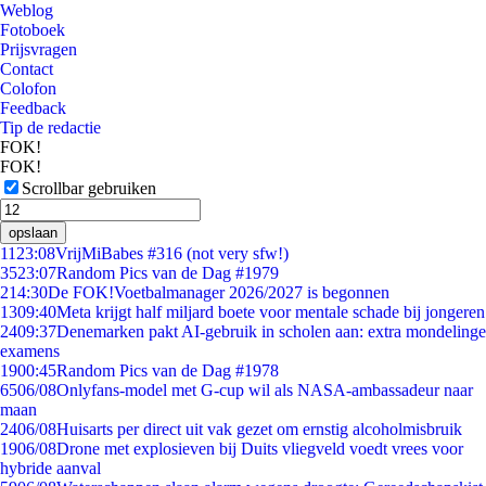
Weblog
Fotoboek
Prijsvragen
Contact
Colofon
Feedback
Tip de redactie
FOK!
FOK!
Scrollbar gebruiken
opslaan
11
23:08
VrijMiBabes #316 (not very sfw!)
35
23:07
Random Pics van de Dag #1979
2
14:30
De FOK!Voetbalmanager 2026/2027 is begonnen
13
09:40
Meta krijgt half miljard boete voor mentale schade bij jongeren
24
09:37
Denemarken pakt AI-gebruik in scholen aan: extra mondelinge
examens
19
00:45
Random Pics van de Dag #1978
65
06/08
Onlyfans-model met G-cup wil als NASA-ambassadeur naar
maan
24
06/08
Huisarts per direct uit vak gezet om ernstig alcoholmisbruik
19
06/08
Drone met explosieven bij Duits vliegveld voedt vrees voor
hybride aanval