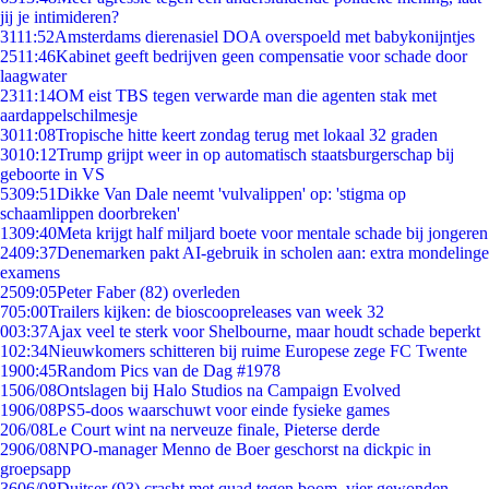
jij je intimideren?
31
11:52
Amsterdams dierenasiel DOA overspoeld met babykonijntjes
25
11:46
Kabinet geeft bedrijven geen compensatie voor schade door
laagwater
23
11:14
OM eist TBS tegen verwarde man die agenten stak met
aardappelschilmesje
30
11:08
Tropische hitte keert zondag terug met lokaal 32 graden
30
10:12
Trump grijpt weer in op automatisch staatsburgerschap bij
geboorte in VS
53
09:51
Dikke Van Dale neemt 'vulvalippen' op: 'stigma op
schaamlippen doorbreken'
13
09:40
Meta krijgt half miljard boete voor mentale schade bij jongeren
24
09:37
Denemarken pakt AI-gebruik in scholen aan: extra mondelinge
examens
25
09:05
Peter Faber (82) overleden
7
05:00
Trailers kijken: de bioscoopreleases van week 32
0
03:37
Ajax veel te sterk voor Shelbourne, maar houdt schade beperkt
1
02:34
Nieuwkomers schitteren bij ruime Europese zege FC Twente
19
00:45
Random Pics van de Dag #1978
15
06/08
Ontslagen bij Halo Studios na Campaign Evolved
19
06/08
PS5-doos waarschuwt voor einde fysieke games
2
06/08
Le Court wint na nerveuze finale, Pieterse derde
29
06/08
NPO-manager Menno de Boer geschorst na dickpic in
groepsapp
36
06/08
Duitser (93) crasht met quad tegen boom, vier gewonden