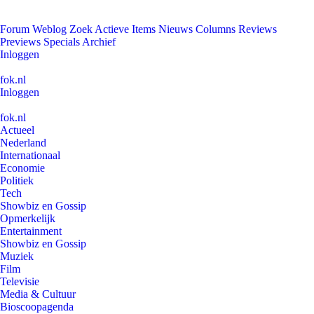
Forum
Weblog
Zoek
Actieve Items
Nieuws
Columns
Reviews
Previews
Specials
Archief
Inloggen
fok.nl
Inloggen
fok.nl
Actueel
Nederland
Internationaal
Economie
Politiek
Tech
Showbiz en Gossip
Opmerkelijk
Entertainment
Showbiz en Gossip
Muziek
Film
Televisie
Media & Cultuur
Bioscoopagenda