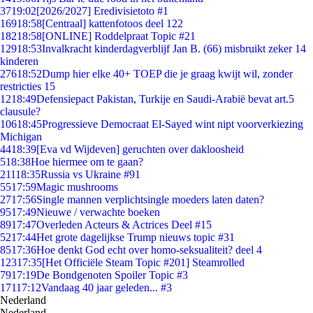
37
19:02
[2026/2027] Eredivisietoto #1
169
18:58
[Centraal] kattenfotoos deel 122
182
18:58
[ONLINE] Roddelpraat Topic #21
129
18:53
Invalkracht kinderdagverblijf Jan B. (66) misbruikt zeker 14
kinderen
276
18:52
Dump hier elke 40+ TOEP die je graag kwijt wil, zonder
restricties 15
12
18:49
Defensiepact Pakistan, Turkije en Saudi-Arabië bevat art.5
clausule?
106
18:45
Progressieve Democraat El-Sayed wint nipt voorverkiezing
Michigan
44
18:39
[Eva vd Wijdeven] geruchten over dakloosheid
5
18:38
Hoe hiermee om te gaan?
211
18:35
Russia vs Ukraine #91
55
17:59
Magic mushrooms
27
17:56
Single mannen verplichtsingle moeders laten daten?
95
17:49
Nieuwe / verwachte boeken
89
17:47
Overleden Acteurs & Actrices Deel #15
52
17:44
Het grote dagelijkse Trump nieuws topic #31
85
17:36
Hoe denkt God echt over homo-seksualiteit? deel 4
123
17:35
[Het Officiële Steam Topic #201] Steamrolled
79
17:19
De Bondgenoten Spoiler Topic #3
171
17:12
Vandaag 40 jaar geleden... #3
Nederland
Nederland