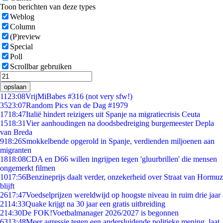
Toon berichten van deze types
Weblog
Column
(P)review
Special
Poll
Scrollbar gebruiken
opslaan
11
23:08
VrijMiBabes #316 (not very sfw!)
35
23:07
Random Pics van de Dag #1979
17
18:47
Italië hindert reizigers uit Spanje na migratiecrisis Ceuta
15
18:31
Vier aanhoudingen na doodsbedreiging burgemeester Depla
van Breda
9
18:26
Smokkelbende opgerold in Spanje, verdienden miljoenen aan
migranten
18
18:08
CDA en D66 willen ingrijpen tegen 'gluurbrillen' die mensen
ongemerkt filmen
10
17:56
Benzineprijs daalt verder, onzekerheid over Straat van Hormuz
blijft
26
17:47
Voedselprijzen wereldwijd op hoogste niveau in ruim drie jaar
21
14:33
Quake krijgt na 30 jaar een gratis uitbreiding
2
14:30
De FOK!Voetbalmanager 2026/2027 is begonnen
63
13:48
Meer agressie tegen een andersluidende politieke mening, laat