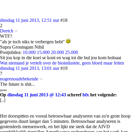
dinsdag 11 juni 2013, 12:51 uur
#18
2
Deetch
WTF?
"als je toch niks te verbergen hebt"
Supra Groningam Nihil
Postjubilea:
10.000
15.000
20.000
25.000
Sit jou kop in die koei se kont en wag tot die bul jou kom holnaai
Wat niemand je vertelt over de bioindustrie, geen bloed maar feiten
dinsdag 11 juni 2013, 13:01 uur
#19
7
nogeenoudebekende
The future is shit...
quote:
Op
dinsdag 11 juni 2013 @ 12:43
schreef
bfx
het volgende:
[..]
Het doorspitten en vooral betrouwbaar analyseren van zo'n grote hoop
gegevens duurt langer dan 5 minuten. Betrouwbaar analyseren is
grotendeels mensenwerk, en het lijkt me sterk dat de AIVD
ogenblikkelijk tientallen Amerikaanse rechercheurs aan het werk kan