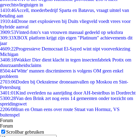
gevechtsvliegtuigen in
14
10:46
Accell, moederbedrijf Sparta en Batavus, vraagt uitstel van
betaling aan
19
10:44
Drone met explosieven bij Duits vliegveld voedt vrees voor
hybride aanval
39
09:53
Vinted-foto's van vrouwen massaal gedeeld op seksfora
3
09:33
XBOX platform krijgt zijn eigen "Platinum" achievements dit
jaar
46
09:22
Progressieve Democraat El-Sayed wint nipt voorverkiezing
Michigan
34
08:18
Wakker Dier dient klacht in tegen insectenfabriek Protix om
duurzaamheidsclaims
85
04:44
'Witte' mannen discrimineren is volgens OM geen enkel
probleem
27
03:06
Doden bij Oekraïense droneaanvallen op Moskou en Sint-
Petersburg
34
01:01
Kind overleden na aanrijding door AH-bestelbus in Dordrecht
53
00:28
Van den Brink zet nog eens 14 gemeenten onder toezicht om
spreidingswet
22
06/08
Iran en Oman eens over route Straat van Hormuz, VS
buitenspel
Forum
Forum
Scrollbar gebruiken