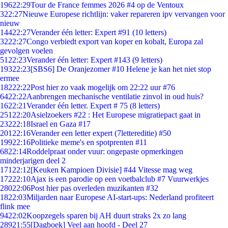
196
22:29
Tour de France femmes 2026 #4 op de Ventoux
3
22:27
Nieuwe Europese richtlijn: vaker repareren ipv vervangen voor
nieuw
144
22:27
Verander één letter: Expert #91 (10 letters)
32
22:27
Congo verbiedt export van koper en kobalt, Europa zal
gevolgen voelen
51
22:23
Verander één letter: Expert #143 (9 letters)
193
22:23
[SBS6] De Oranjezomer #10 Helene je kan het niet stop
ermee
182
22:22
Post hier zo vaak mogelijk om 22:22 uur #76
64
22:22
Aanbrengen mechanische ventilatie zinvol in oud huis?
16
22:21
Verander één letter. Expert # 75 (8 letters)
251
22:20
Asielzoekers #22 : Het Europese migratiepact gaat in
232
22:18
Israel en Gaza #17
201
22:16
Verander een letter expert (7lettereditie) #50
199
22:16
Politieke meme's en spotprenten #11
68
22:14
Roddelpraat onder vuur: ongepaste opmerkingen
minderjarigen deel 2
171
22:12
[Keuken Kampioen Divisie] #44 Vitesse mag weg
172
22:10
Ajax is een parodie op een voetbalclub #7 Vuurwerkjes
280
22:06
Post hier pas overleden muzikanten #32
18
22:03
Miljarden naar Europese AI-start-ups: Nederland profiteert
flink mee
94
22:02
Koopzegels sparen bij AH duurt straks 2x zo lang
289
21:55
[Dagboek] Veel aan hoofd - Deel 27