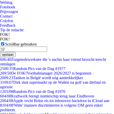
Weblog
Fotoboek
Prijsvragen
Contact
Colofon
Feedback
Tip de redactie
FOK!
FOK!
Scrollbar gebruiken
opslaan
6
06:40
Zorgmedewerkster die 's nachts haar vriend bezocht terecht
ontslagen
25
00:35
Random Pics van de Dag #1977
2
09:50
De FOK!Voetbalmanager 2026/2027 is begonnen
20
09:23
Tanken in België wordt nóg aantrekkelijker
31
09:07
Dirk sluit supermarkt op de Wallen na golf van diefstal en
agressie
12
05/08
Random Pics van de Dag #1976
6
04/08
Kraftwerk brengt ruimteschip terug naar Eindhoven
20
04/08
Apple vecht Britse eis tot inbouwen backdoor in iCloud aan
81
04/08
'Witte' mannen discrimineren is volgens OM geen enkel
probleem