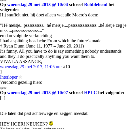
Op
woensdag 29 mei 2013 @ 10:04
schreef
Bobblehead
het
volgende:
Hij snuffelt niet, hij doet alleen wat alle Mocro's doen:
"Hé meisje...pssssssssss...hé meisje....psssssssssssssss...hé sletje zeg je
niks....pssssssssssssss..."
en dan volgt de verkrachting
I had a splitting headache.From which the future's made.
† Ryan Dunn (June 11, 1977 – June 20, 2011)
It's funny. All you have to do is say something nobody understands
and they'll do practically anything you want them to.
VIVA LA ASSANGE¡
woensdag 29 mei 2013, 11:05 uur
#10
1
Interloper
Verdomd gezellig hiero
quote:
Op
woensdag 29 mei 2013 @ 10:07
schreef
HPLC
het volgende:
[..]
Die laten dat psst achterwege en zeggen meestal:
HEY HOER! NEUKEN?