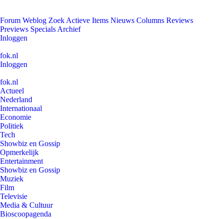
Forum
Weblog
Zoek
Actieve Items
Nieuws
Columns
Reviews
Previews
Specials
Archief
Inloggen
fok.nl
Inloggen
fok.nl
Actueel
Nederland
Internationaal
Economie
Politiek
Tech
Showbiz en Gossip
Opmerkelijk
Entertainment
Showbiz en Gossip
Muziek
Film
Televisie
Media & Cultuur
Bioscoopagenda