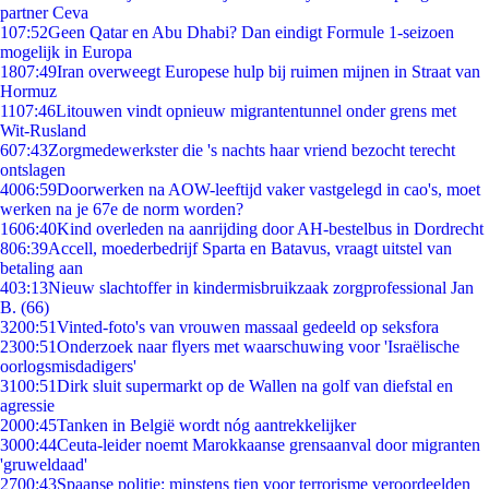
partner Ceva
1
07:52
Geen Qatar en Abu Dhabi? Dan eindigt Formule 1-seizoen
mogelijk in Europa
18
07:49
Iran overweegt Europese hulp bij ruimen mijnen in Straat van
Hormuz
11
07:46
Litouwen vindt opnieuw migrantentunnel onder grens met
Wit-Rusland
6
07:43
Zorgmedewerkster die 's nachts haar vriend bezocht terecht
ontslagen
40
06:59
Doorwerken na AOW-leeftijd vaker vastgelegd in cao's, moet
werken na je 67e de norm worden?
16
06:40
Kind overleden na aanrijding door AH-bestelbus in Dordrecht
8
06:39
Accell, moederbedrijf Sparta en Batavus, vraagt uitstel van
betaling aan
4
03:13
Nieuw slachtoffer in kindermisbruikzaak zorgprofessional Jan
B. (66)
32
00:51
Vinted-foto's van vrouwen massaal gedeeld op seksfora
23
00:51
Onderzoek naar flyers met waarschuwing voor 'Israëlische
oorlogsmisdadigers'
31
00:51
Dirk sluit supermarkt op de Wallen na golf van diefstal en
agressie
20
00:45
Tanken in België wordt nóg aantrekkelijker
30
00:44
Ceuta-leider noemt Marokkaanse grensaanval door migranten
'gruweldaad'
27
00:43
Spaanse politie: minstens tien voor terrorisme veroordeelden