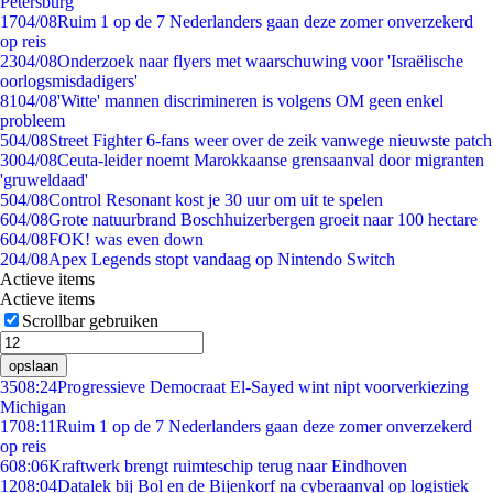
Petersburg
17
04/08
Ruim 1 op de 7 Nederlanders gaan deze zomer onverzekerd
op reis
23
04/08
Onderzoek naar flyers met waarschuwing voor 'Israëlische
oorlogsmisdadigers'
81
04/08
'Witte' mannen discrimineren is volgens OM geen enkel
probleem
5
04/08
Street Fighter 6-fans weer over de zeik vanwege nieuwste patch
30
04/08
Ceuta-leider noemt Marokkaanse grensaanval door migranten
'gruweldaad'
5
04/08
Control Resonant kost je 30 uur om uit te spelen
6
04/08
Grote natuurbrand Boschhuizerbergen groeit naar 100 hectare
6
04/08
FOK! was even down
2
04/08
Apex Legends stopt vandaag op Nintendo Switch
Actieve items
Actieve items
Scrollbar gebruiken
opslaan
35
08:24
Progressieve Democraat El-Sayed wint nipt voorverkiezing
Michigan
17
08:11
Ruim 1 op de 7 Nederlanders gaan deze zomer onverzekerd
op reis
6
08:06
Kraftwerk brengt ruimteschip terug naar Eindhoven
12
08:04
Datalek bij Bol en de Bijenkorf na cyberaanval op logistiek