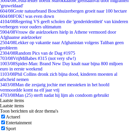
30
04/08
Ceuta-leider noemt Marokkaanse grensaanval door migranten
'gruweldaad'
6
04/08
Grote natuurbrand Boschhuizerbergen groeit naar 100 hectare
6
04/08
FOK! was even down
41
04/08
Regering VS geeft scholen die 'genderidentiteit' van kinderen
verbergen voor ouders ultimatum
59
04/08
Vrouw die asielzoekers hielp in Athene vermoord door
Afghaanse asielzoeker
25
04/08
Lekker op vakantie naar Afghanistan volgens Taliban geen
probleem
23
04/08
Random Pics van de Dag #1975
7
03/08
VrijMiBabes #315 (not very sfw!)
10
03/08
Spider-Man: Brand New Day knalt naar bijna 800 miljoen
euro in eerste weekend
11
03/08
Phil Collins dronk zich bijna dood, kinderen moesten al
afscheid nemen
34
03/08
Man die zesjarig jochie met messteken in het hoofd
vermoordde komt na elf jaar vrij
47
03/08
Man (25) sterft nadat hij lijm als condoom gebruikt
Laatste items
Laatste items
Toon berichten uit deze thema's
Actueel
Entertainment
Sport