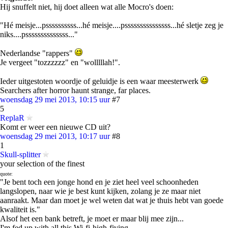
Hij snuffelt niet, hij doet alleen wat alle Mocro's doen:
"Hé meisje...pssssssssss...hé meisje....psssssssssssssss...hé sletje zeg je
niks....pssssssssssssss..."
Nederlandse "rappers"
Je vergeet "tozzzzzz" en "wolllllah!".
Ieder uitgestoten woordje of geluidje is een waar meesterwerk
Searchers after horror haunt strange, far places.
woensdag 29 mei 2013, 10:15 uur
#7
5
ReplaR
Komt er weer een nieuwe CD uit?
woensdag 29 mei 2013, 10:17 uur
#8
1
Skull-splitter
your selection of the finest
quote:
"Je bent toch een jonge hond en je ziet heel veel schoonheden
langslopen, naar wie je best kunt kijken, zolang je ze maar niet
aanraakt. Maar dan moet je wel weten dat wat je thuis hebt van goede
kwaliteit is."
Alsof het een bank betreft, je moet er maar blij mee zijn...
I'm fed up with all this Wi-fi-high-fiving