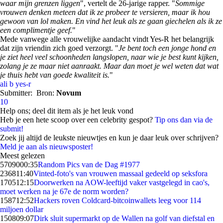
waar mijn grenzen liggen
", vertelt de 26-jarige rapper. "
Sommige
vrouwen denken meteen dat ik ze probeer te versieren, maar ik hou
gewoon van lol maken. En vind het leuk als ze gaan giechelen als ik ze
een complimentje geef.
"
Mede vanwege alle vrouwelijke aandacht vindt Yes-R het belangrijk
dat zijn vriendin zich goed verzorgt. "
Je bent toch een jonge hond en
je ziet heel veel schoonheden langslopen, naar wie je best kunt kijken,
zolang je ze maar niet aanraakt. Maar dan moet je wel weten dat wat
je thuis hebt van goede kwaliteit is.
"
ali b
yes-r
Submitter:
Bron:
Novum
10
Help ons; deel dit item als je het leuk vond
Heb je een hete scoop over een celebrity gespot?
Tip ons dan via de
submit!
Zoek jij altijd de leukste nieuwtjes en kun je daar leuk over schrijven?
Meld je aan als nieuwsposter!
Meest gelezen
57090
00:35
Random Pics van de Dag #1977
2368
11:40
Vinted-foto's van vrouwen massaal gedeeld op seksfora
1705
12:15
Doorwerken na AOW-leeftijd vaker vastgelegd in cao's,
moet werken na je 67e de norm worden?
1587
12:52
Hackers roven Coldcard-bitcoinwallets leeg voor 114
miljoen dollar
1508
09:07
Dirk sluit supermarkt op de Wallen na golf van diefstal en