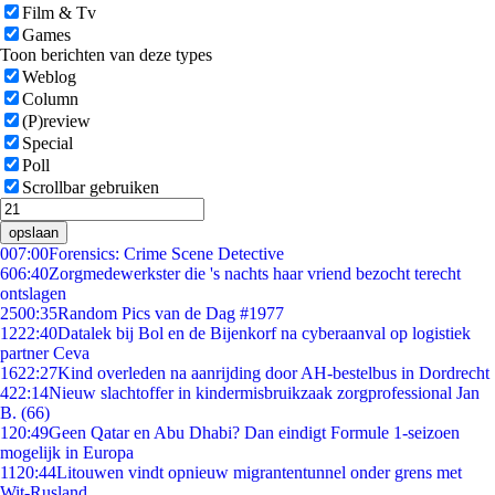
Film & Tv
Games
Toon berichten van deze types
Weblog
Column
(P)review
Special
Poll
Scrollbar gebruiken
opslaan
0
07:00
Forensics: Crime Scene Detective
6
06:40
Zorgmedewerkster die 's nachts haar vriend bezocht terecht
ontslagen
25
00:35
Random Pics van de Dag #1977
12
22:40
Datalek bij Bol en de Bijenkorf na cyberaanval op logistiek
partner Ceva
16
22:27
Kind overleden na aanrijding door AH-bestelbus in Dordrecht
4
22:14
Nieuw slachtoffer in kindermisbruikzaak zorgprofessional Jan
B. (66)
1
20:49
Geen Qatar en Abu Dhabi? Dan eindigt Formule 1-seizoen
mogelijk in Europa
11
20:44
Litouwen vindt opnieuw migrantentunnel onder grens met
Wit-Rusland