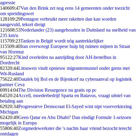
agressie
1406
09:47
Van den Brink zet nog eens 14 gemeenten onder toezicht
om spreidingswet
1281
09:29
Pentagon verbruikt meer raketten dan kan worden
aangevuld, tekort dreigt
1216
08:53
Nederlander (23) aangehouden in Duitsland na snelheid van
235 km/u
1157
09:23
Tanken in België wordt nóg aantrekkelijker
1155
09:40
Iran overweegt Europese hulp bij ruimen mijnen in Straat
van Hormuz
951
22:27
Kind overleden na aanrijding door AH-bestelbus in
Dordrecht
823
20:44
Litouwen vindt opnieuw migrantentunnel onder grens met
Wit-Rusland
756
22:40
Datalek bij Bol en de Bijenkorf na cyberaanval op logistiek
partner Ceva
699
14:04
The Division Resurgence nu gratis op pc
645
20:24
Accell, moederbedrijf Sparta en Batavus, vraagt uitstel van
betaling aan
629
20:34
Progressieve Democraat El-Sayed wint nipt voorverkiezing
Michigan
624
20:49
Geen Qatar en Abu Dhabi? Dan eindigt Formule 1-seizoen
mogelijk in Europa
558
06:40
Zorgmedewerkster die 's nachts haar vriend bezocht terecht
ontslagen