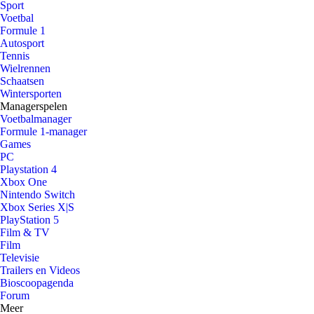
Sport
Voetbal
Formule 1
Autosport
Tennis
Wielrennen
Schaatsen
Wintersporten
Managerspelen
Voetbalmanager
Formule 1-manager
Games
PC
Playstation 4
Xbox One
Nintendo Switch
Xbox Series X|S
PlayStation 5
Film & TV
Film
Televisie
Trailers en Videos
Bioscoopagenda
Forum
Meer