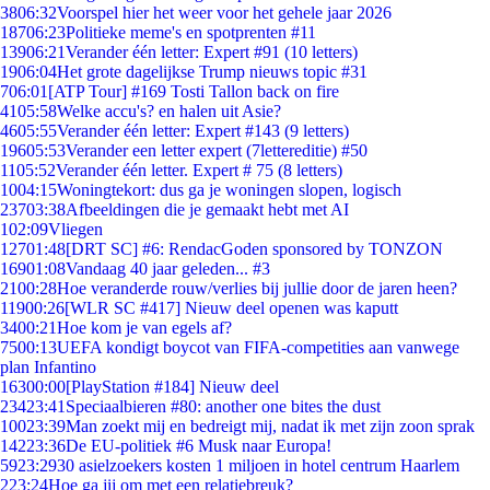
38
06:32
Voorspel hier het weer voor het gehele jaar 2026
187
06:23
Politieke meme's en spotprenten #11
139
06:21
Verander één letter: Expert #91 (10 letters)
19
06:04
Het grote dagelijkse Trump nieuws topic #31
7
06:01
[ATP Tour] #169 Tosti Tallon back on fire
41
05:58
Welke accu's? en halen uit Asie?
46
05:55
Verander één letter: Expert #143 (9 letters)
196
05:53
Verander een letter expert (7lettereditie) #50
11
05:52
Verander één letter. Expert # 75 (8 letters)
10
04:15
Woningtekort: dus ga je woningen slopen, logisch
237
03:38
Afbeeldingen die je gemaakt hebt met AI
1
02:09
Vliegen
127
01:48
[DRT SC] #6: RendacGoden sponsored by TONZON
169
01:08
Vandaag 40 jaar geleden... #3
21
00:28
Hoe veranderde rouw/verlies bij jullie door de jaren heen?
119
00:26
[WLR SC #417] Nieuw deel openen was kaputt
34
00:21
Hoe kom je van egels af?
75
00:13
UEFA kondigt boycot van FIFA-competities aan vanwege
plan Infantino
163
00:00
[PlayStation #184] Nieuw deel
234
23:41
Speciaalbieren #80: another one bites the dust
100
23:39
Man zoekt mij en bedreigt mij, nadat ik met zijn zoon sprak
142
23:36
De EU-politiek #6 Musk naar Europa!
59
23:29
30 asielzoekers kosten 1 miljoen in hotel centrum Haarlem
2
23:24
Hoe ga jij om met een relatiebreuk?