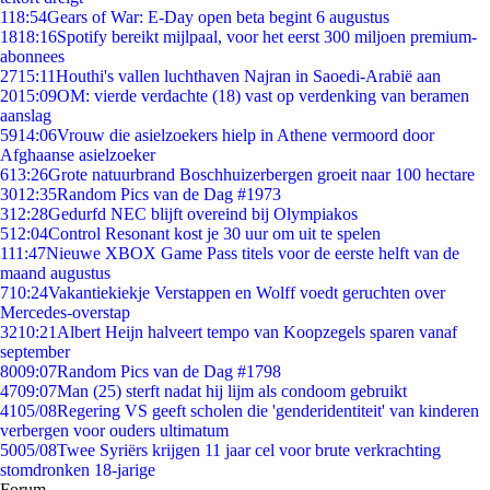
1
18:54
Gears of War: E-Day open beta begint 6 augustus
18
18:16
Spotify bereikt mijlpaal, voor het eerst 300 miljoen premium-
abonnees
27
15:11
Houthi's vallen luchthaven Najran in Saoedi-Arabië aan
20
15:09
OM: vierde verdachte (18) vast op verdenking van beramen
aanslag
59
14:06
Vrouw die asielzoekers hielp in Athene vermoord door
Afghaanse asielzoeker
6
13:26
Grote natuurbrand Boschhuizerbergen groeit naar 100 hectare
30
12:35
Random Pics van de Dag #1973
3
12:28
Gedurfd NEC blijft overeind bij Olympiakos
5
12:04
Control Resonant kost je 30 uur om uit te spelen
1
11:47
Nieuwe XBOX Game Pass titels voor de eerste helft van de
maand augustus
7
10:24
Vakantiekiekje Verstappen en Wolff voedt geruchten over
Mercedes-overstap
32
10:21
Albert Heijn halveert tempo van Koopzegels sparen vanaf
september
80
09:07
Random Pics van de Dag #1798
47
09:07
Man (25) sterft nadat hij lijm als condoom gebruikt
41
05/08
Regering VS geeft scholen die 'genderidentiteit' van kinderen
verbergen voor ouders ultimatum
50
05/08
Twee Syriërs krijgen 11 jaar cel voor brute verkrachting
stomdronken 18-jarige
Forum