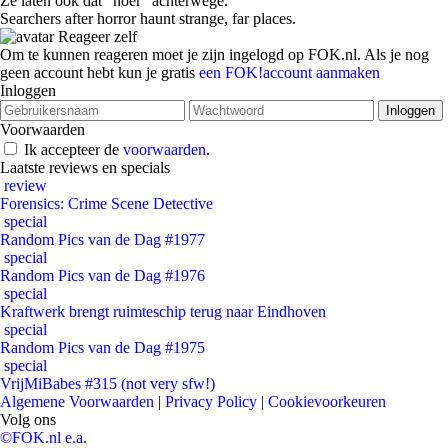
Ze laten ook dat "hoer" achterwege.
Searchers after horror haunt strange, far places.
Reageer zelf
Om te kunnen reageren moet je zijn ingelogd op FOK.nl. Als je nog
geen account hebt kun je gratis
een FOK!account aanmaken
Inloggen
Voorwaarden
Ik accepteer de
voorwaarden
.
Laatste reviews en specials
review
Forensics: Crime Scene Detective
special
Random Pics van de Dag #1977
special
Random Pics van de Dag #1976
special
Kraftwerk brengt ruimteschip terug naar Eindhoven
special
Random Pics van de Dag #1975
special
VrijMiBabes #315 (not very sfw!)
Algemene Voorwaarden
|
Privacy Policy
|
Cookievoorkeuren
Volg ons
©FOK.nl e.a.