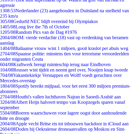
agressie
13
08:53
Nederlander (23) aangehouden in Duitsland na snelheid van
235 km/u
3
05/08
Gedurfd NEC blijft overeind bij Olympiakos
14
05/08
Long live the 7th of October
12
05/08
Random Pics van de Dag #1976
20
04/08
OM: vierde verdachte (18) vast op verdenking van beramen
aanslag
14
04/08
Italiaanse vrouw wint 1 miljoen, gooit kraslot per abuis weg
27
04/08
Spaanse politie: minstens tien voor terrorisme veroordeelden
onder migranten Ceuta
6
04/08
Kraftwerk brengt ruimteschip terug naar Eindhoven
1
04/08
Reusser wint tijdrit en neemt geel over, Nooijen knap tweede
7
04/08
Vakantiekiekje Verstappen en Wolff voedt geruchten over
Mercedes-overstap
18
04/08
Spotify bereikt mijlpaal, voor het eerst 300 miljoen premium-
abonnees
27
04/08
Houthi's vallen luchthaven Najran in Saoedi-Arabië aan
32
04/08
Albert Heijn halveert tempo van Koopzegels sparen vanaf
september
55
04/08
Boeren waarschuwen voor lagere oogst door aanhoudende
hitte en droogte
20
04/08
Apple vecht Britse eis tot inbouwen backdoor in iCloud aan
26
04/08
Doden bij Oekraïense droneaanvallen op Moskou en Sint-