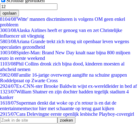
Scrollbar gebruiken
opslaan
81
04/08
'Witte' mannen discrimineren is volgens OM geen enkel
probleem
30
03/08
Alaska Airlines heeft er genoeg van en zet Christelijke
influencer uit vliegtuig
58
03/08
Ariana Grande trekt zich terug uit openbaar leven wegens
speculaties gezondheid
10
03/08
Spider-Man: Brand New Day knalt naar bijna 800 miljoen
euro in eerste weekend
11
03/08
Phil Collins dronk zich bijna dood, kinderen moesten al
afscheid nemen
59
02/08
Familie 16-jarige overweegt aangifte na schuine grappen
Roddelpraat op Zwarte Cross
29
24/07
Ex-CNN-ster Brooke Baldwin wijst ex-wereldleider in bed af
13
23/07
William Shatner en zijn dochter hadden tegelijk stadium 4
kanker
16
18/07
Superman denkt dat woke op z'n retour is en dat de
entertainmentsector hier met schaamte op terug gaat kijken
29
15/07
Cara Delevingne eerste openlijk lesbische Playboy-covergirl