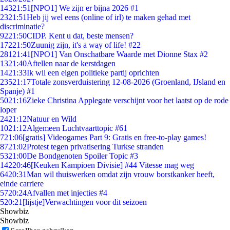
143
21:51
[NPO1] We zijn er bijna 2026 #1
23
21:51
Heb jij wel eens (online of irl) te maken gehad met
discriminatie?
92
21:50
CIDP. Kent u dat, beste mensen?
172
21:50
Zuunig zijn, it's a way of life! #22
281
21:41
[NPO1] Van Onschatbare Waarde met Dionne Stax #2
13
21:40
Aftellen naar de kerstdagen
14
21:33
Ik wil een eigen politieke partij oprichten
235
21:17
Totale zonsverduistering 12-08-2026 (Groenland, IJsland en
Spanje) #1
50
21:16
Zieke Christina Applegate verschijnt voor het laatst op de rode
loper
24
21:12
Natuur en Wild
10
21:12
Algemeen Luchtvaarttopic #61
7
21:06
[gratis] Videogames Part 9: Gratis en free-to-play games!
87
21:02
Protest tegen privatisering Turkse stranden
53
21:00
De Bondgenoten Spoiler Topic #3
142
20:46
[Keuken Kampioen Divisie] #44 Vitesse mag weg
64
20:31
Man wil thuiswerken omdat zijn vrouw borstkanker heeft,
einde carriere
57
20:24
Afvallen met injecties #4
5
20:21
[lijstje]Verwachtingen voor dit seizoen
Showbiz
Showbiz