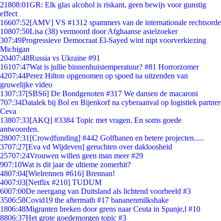
218
08:01
GR: Elk glas alcohol is riskant, geen bewijs voor gunstig
effect
166
07:52
[AMV] VS #1312 spammers van de internationale rechtsorde
108
07:50
Lisa (38) vermoord door Afghaanse asielzoeker
3
07:49
Progressieve Democraat El-Sayed wint nipt voorverkiezing
Michigan
204
07:48
Russia vs Ukraine #91
161
07:47
Wat is jullie binnenhuistemperatuur? #81 Horrorzomer
42
07:44
Perez Hilton opgenomen op spoed na uitzenden van
gruwelijke video
13
07:37
[SBS6] De Bondgenoten #317 We dansen de macaroni
7
07:34
Datalek bij Bol en Bijenkorf na cyberaanval op logistiek partner
Ceva
138
07:33
[AKQ] #3384 Topic met vragen. En soms goede
antwoorden.
280
07:31
[Crowdfunding] #442 Golfbanen en betere projecten.....
37
07:27
[Eva vd Wijdeven] geruchten over dakloosheid
257
07:24
Vrouwen willen geen man meer #29
9
07:10
Wat is dit jaar de ultieme zomerhit?
48
07:04
[Wielrennen #616] Brennan!
40
07:03
[Netflix #210] TUDUM
60
07:00
De neergang van Duitsland als lichtend voorbeeld #3
35
06:58
Covid19 the aftermath #17 bananenmilkshake
18
06:48
Migranten breken door grens naar Ceuta in Spanje,l #10
88
06:37
Het grote goedemorgen topic #3