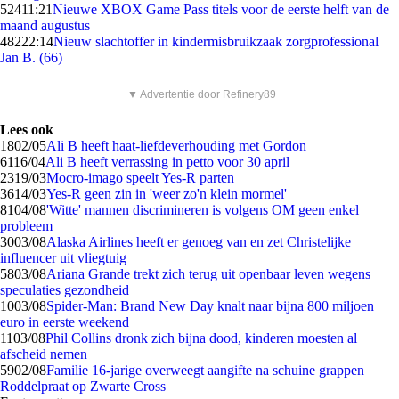
524
11:21
Nieuwe XBOX Game Pass titels voor de eerste helft van de
maand augustus
482
22:14
Nieuw slachtoffer in kindermisbruikzaak zorgprofessional
Jan B. (66)
▼ Advertentie door Refinery89
Lees ook
18
02/05
Ali B heeft haat-liefdeverhouding met Gordon
61
16/04
Ali B heeft verrassing in petto voor 30 april
23
19/03
Mocro-imago speelt Yes-R parten
36
14/03
Yes-R geen zin in 'weer zo'n klein mormel'
81
04/08
'Witte' mannen discrimineren is volgens OM geen enkel
probleem
30
03/08
Alaska Airlines heeft er genoeg van en zet Christelijke
influencer uit vliegtuig
58
03/08
Ariana Grande trekt zich terug uit openbaar leven wegens
speculaties gezondheid
10
03/08
Spider-Man: Brand New Day knalt naar bijna 800 miljoen
euro in eerste weekend
11
03/08
Phil Collins dronk zich bijna dood, kinderen moesten al
afscheid nemen
59
02/08
Familie 16-jarige overweegt aangifte na schuine grappen
Roddelpraat op Zwarte Cross