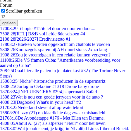
Forum
Scrollbar gebruiken
opslaan
170
08:29
Teltopic #1556 tel door en door en door....
75
08:28
[RTL] B&B vol liefde 6de seizoen #4
21
08:28
[2026/2027] Eredivisietoto #1
178
08:27
Boeken worden opgekocht om chatbots te voeden
58
08:26
Koopzegels sparen bij AH duurt straks 2x zo lang
19
08:26
Zou je vreemdgaan in een relatie kunnen vergeven?
111
08:26
De VS framen Cuba: "Amerikaanse voorbereiding voor
aanval op Cuba"
2
08:25
Draai hier alle platen in je platenkast #32 (The Torture Never
Stops)
150
08:25
"Niche"-historische producten in de supermarkt
13
08:25
Oorlog in Oekraïne #1318 Drone baby drone
187
08:24
[INFLUENCERS #294] supermarkt Safari
13
08:23
Wat is nou een goede jerrycan voor in de auto ?
40
08:23
[Dagboek] What's in your head? #2
217
08:22
Nederland stevent af op watertekort
158
08:20
Lizzy (21) op klaarlichte dag zwaar mishandeld
217
08:18
De Avondetappe #176 - Met Ellen ten Damme.
48
08:05
Abdul A. (27) als afperser "Fleur" door het leven
137
08:05
Wat je ook stemt, je krijgt in NL altijd Links Liberaal Beleid.