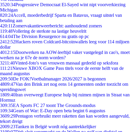
35
20:34
Progressieve Democraat El-Sayed wint nipt voorverkiezing
Michigan
8
20:24
Accell, moederbedrijf Sparta en Batavus, vraagt uitstel van
betaling aan
4
20:11
Zomervakantieweerbericht: aanhoudend zomers
1
19:48
Vollering de sterkste na lastige heuvelrit
6
14:04
The Division Resurgence nu gratis op pc
24
12:52
Hackers roven Coldcard-bitcoinwallets leeg voor 114 miljoen
dollar
40
12:15
Doorwerken na AOW-leeftijd vaker vastgelegd in cao's, moet
werken na je 67e de norm worden?
32
11:40
Vinted-foto's van vrouwen massaal gedeeld op seksfora
1
11:21
Nieuwe XBOX Game Pass titels voor de eerste helft van de
maand augustus
2
09:50
De FOK!Voetbalmanager 2026/2027 is begonnen
48
09:47
Van den Brink zet nog eens 14 gemeenten onder toezicht om
spreidingswet
18
09:40
Iran overweegt Europese hulp bij ruimen mijnen in Straat van
Hormuz
3
09:35
EA Sports FC 27 toont The Grounds-modus
1
09:34
Gears of War: E-Day open beta begint 6 augustus
36
09:29
Pentagon verbruikt meer raketten dan kan worden aangevuld,
tekort dreigt
20
09:23
Tanken in België wordt nóg aantrekkelijker
31
09:07
Dirk sluit supermarkt op de Wallen na golf van diefstal en