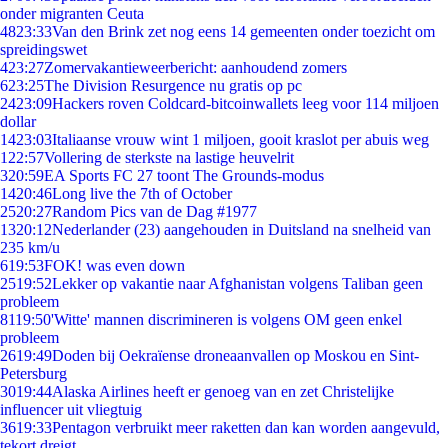
onder migranten Ceuta
48
23:33
Van den Brink zet nog eens 14 gemeenten onder toezicht om
spreidingswet
4
23:27
Zomervakantieweerbericht: aanhoudend zomers
6
23:25
The Division Resurgence nu gratis op pc
24
23:09
Hackers roven Coldcard-bitcoinwallets leeg voor 114 miljoen
dollar
14
23:03
Italiaanse vrouw wint 1 miljoen, gooit kraslot per abuis weg
1
22:57
Vollering de sterkste na lastige heuvelrit
3
20:59
EA Sports FC 27 toont The Grounds-modus
14
20:46
Long live the 7th of October
25
20:27
Random Pics van de Dag #1977
13
20:12
Nederlander (23) aangehouden in Duitsland na snelheid van
235 km/u
6
19:53
FOK! was even down
25
19:52
Lekker op vakantie naar Afghanistan volgens Taliban geen
probleem
81
19:50
'Witte' mannen discrimineren is volgens OM geen enkel
probleem
26
19:49
Doden bij Oekraïense droneaanvallen op Moskou en Sint-
Petersburg
30
19:44
Alaska Airlines heeft er genoeg van en zet Christelijke
influencer uit vliegtuig
36
19:33
Pentagon verbruikt meer raketten dan kan worden aangevuld,
tekort dreigt