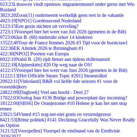
0
23:23
Litouwen vindt opnieuw migrantentunnel onder grens met Wit-
Rusland
38
23:20
Zoon(11) onderneemt werkelijk geen reet in de vakantie
49
23:19
[NPO1] Goedenavond Nederland
51
23:15
Een gezin stichten uit verveling?
27
23:13
Voorspel hier het weer van Juli 2026 (gemeten in de Bilt)
97
23:06
Jan B. (66) misbruikt zeker 14 kinderen
155
22:49
Tour de France femmes 2026 #3 Tijd voor de borstcrawl
3
22:36
EK Atletiek 2026 te Birmingham #1
4
22:30
[NPO2] Poorten van Europa
69
22:19
Nabil B. (20) rijdt fietser aan tijdens dollemansrit
32
22:18
[Alpineskiën] #20 Op weg naar de OS!
41
22:15
Voorspel hier het weer van Juni 2026 (gemeten in de Bilt)
112
22:13
[Het Officiële Steam Topic #201] Steamrolled
209
22:11
[Videoland] B&B vol liefde 6de seizoen #1 voor de
vooruitkijkers
248
22:09
[Dagboek] Veel aan hoofd - Deel 27
170
22:03
Oorlog Iran #136 Bridge and powerplant day incoming?
181
22:00
[SBS6] De Oranjezomer #10 Helene je kan het niet stop
ermee
239
21:54
Vinted #15 nog-net-niet gratis en verzendgezeur
84
21:53
[Britse politiek] #141 Declining Gracefully Was Never Really
an Option
31
21:52
[Voorspellen] Voorspel de eindstand van de Eredivisie
2026/2027