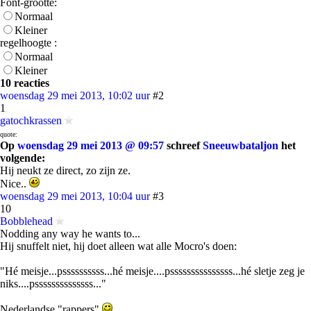
Font-grootte:
Normaal
Kleiner
regelhoogte :
Normaal
Kleiner
10 reacties
woensdag 29 mei 2013, 10:02 uur
#2
1
gatochkrassen
quote:
Op
woensdag 29 mei 2013 @ 09:57
schreef
Sneeuwbataljon
het
volgende:
Hij neukt ze direct, zo zijn ze.
Nice..
woensdag 29 mei 2013, 10:04 uur
#3
10
Bobblehead
Nodding any way he wants to...
Hij snuffelt niet, hij doet alleen wat alle Mocro's doen:
"Hé meisje...pssssssssss...hé meisje....psssssssssssssss...hé sletje zeg je
niks....pssssssssssssss..."
Nederlandse "rappers"