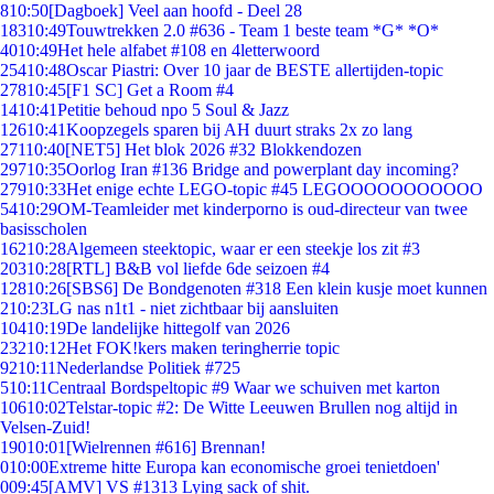
8
10:50
[Dagboek] Veel aan hoofd - Deel 28
183
10:49
Touwtrekken 2.0 #636 - Team 1 beste team *G* *O*
40
10:49
Het hele alfabet #108 en 4letterwoord
254
10:48
Oscar Piastri: Over 10 jaar de BESTE allertijden-topic
278
10:45
[F1 SC] Get a Room #4
14
10:41
Petitie behoud npo 5 Soul & Jazz
126
10:41
Koopzegels sparen bij AH duurt straks 2x zo lang
271
10:40
[NET5] Het blok 2026 #32 Blokkendozen
297
10:35
Oorlog Iran #136 Bridge and powerplant day incoming?
279
10:33
Het enige echte LEGO-topic #45 LEGOOOOOOOOOOO
54
10:29
OM-Teamleider met kinderporno is oud-directeur van twee
basisscholen
162
10:28
Algemeen steektopic, waar er een steekje los zit #3
203
10:28
[RTL] B&B vol liefde 6de seizoen #4
128
10:26
[SBS6] De Bondgenoten #318 Een klein kusje moet kunnen
2
10:23
LG nas n1t1 - niet zichtbaar bij aansluiten
104
10:19
De landelijke hittegolf van 2026
232
10:12
Het FOK!kers maken teringherrie topic
92
10:11
Nederlandse Politiek #725
5
10:11
Centraal Bordspeltopic #9 Waar we schuiven met karton
106
10:02
Telstar-topic #2: De Witte Leeuwen Brullen nog altijd in
Velsen-Zuid!
190
10:01
[Wielrennen #616] Brennan!
0
10:00
Extreme hitte Europa kan economische groei tenietdoen'
0
09:45
[AMV] VS #1313 Lying sack of shit.