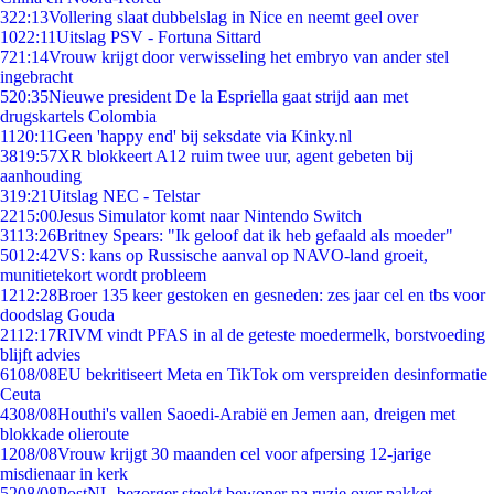
3
22:13
Vollering slaat dubbelslag in Nice en neemt geel over
10
22:11
Uitslag PSV - Fortuna Sittard
7
21:14
Vrouw krijgt door verwisseling het embryo van ander stel
ingebracht
5
20:35
Nieuwe president De la Espriella gaat strijd aan met
drugskartels Colombia
11
20:11
Geen 'happy end' bij seksdate via Kinky.nl
38
19:57
XR blokkeert A12 ruim twee uur, agent gebeten bij
aanhouding
3
19:21
Uitslag NEC - Telstar
22
15:00
Jesus Simulator komt naar Nintendo Switch
31
13:26
Britney Spears: "Ik geloof dat ik heb gefaald als moeder"
50
12:42
VS: kans op Russische aanval op NAVO-land groeit,
munitietekort wordt probleem
12
12:28
Broer 135 keer gestoken en gesneden: zes jaar cel en tbs voor
doodslag Gouda
21
12:17
RIVM vindt PFAS in al de geteste moedermelk, borstvoeding
blijft advies
61
08/08
EU bekritiseert Meta en TikTok om verspreiden desinformatie
Ceuta
43
08/08
Houthi's vallen Saoedi-Arabië en Jemen aan, dreigen met
blokkade olieroute
12
08/08
Vrouw krijgt 30 maanden cel voor afpersing 12-jarige
misdienaar in kerk
52
08/08
PostNL-bezorger steekt bewoner na ruzie over pakket