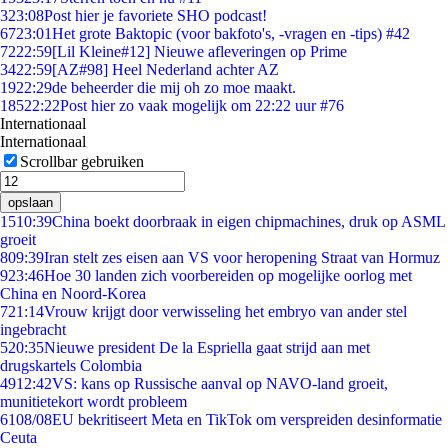
3
23:08
Post hier je favoriete SHO podcast!
67
23:01
Het grote Baktopic (voor bakfoto's, -vragen en -tips) #42
72
22:59
[Lil Kleine#12] Nieuwe afleveringen op Prime
34
22:59
[AZ#98] Heel Nederland achter AZ
19
22:29
de beheerder die mij oh zo moe maakt.
185
22:22
Post hier zo vaak mogelijk om 22:22 uur #76
Internationaal
Internationaal
Scrollbar gebruiken
opslaan
15
10:39
China boekt doorbraak in eigen chipmachines, druk op ASML
groeit
8
09:39
Iran stelt zes eisen aan VS voor heropening Straat van Hormuz
9
23:46
Hoe 30 landen zich voorbereiden op mogelijke oorlog met
China en Noord-Korea
7
21:14
Vrouw krijgt door verwisseling het embryo van ander stel
ingebracht
5
20:35
Nieuwe president De la Espriella gaat strijd aan met
drugskartels Colombia
49
12:42
VS: kans op Russische aanval op NAVO-land groeit,
munitietekort wordt probleem
61
08/08
EU bekritiseert Meta en TikTok om verspreiden desinformatie
Ceuta