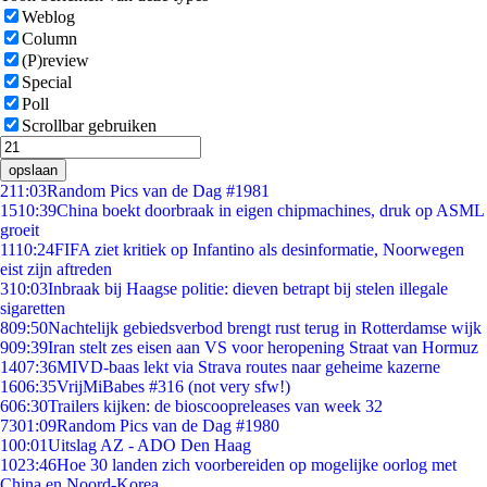
Weblog
Column
(P)review
Special
Poll
Scrollbar gebruiken
opslaan
2
11:03
Random Pics van de Dag #1981
15
10:39
China boekt doorbraak in eigen chipmachines, druk op ASML
groeit
11
10:24
FIFA ziet kritiek op Infantino als desinformatie, Noorwegen
eist zijn aftreden
3
10:03
Inbraak bij Haagse politie: dieven betrapt bij stelen illegale
sigaretten
8
09:50
Nachtelijk gebiedsverbod brengt rust terug in Rotterdamse wijk
9
09:39
Iran stelt zes eisen aan VS voor heropening Straat van Hormuz
14
07:36
MIVD-baas lekt via Strava routes naar geheime kazerne
16
06:35
VrijMiBabes #316 (not very sfw!)
6
06:30
Trailers kijken: de bioscoopreleases van week 32
73
01:09
Random Pics van de Dag #1980
1
00:01
Uitslag AZ - ADO Den Haag
10
23:46
Hoe 30 landen zich voorbereiden op mogelijke oorlog met
China en Noord-Korea