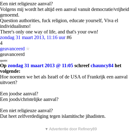
Een niet religieuze aanval?
Volgens mij wordt het altijd een aanval vanuit democratie/vrijheid
genoemd.
Question authorities, fuck religion, educate yourself, Viva el
individualismo!
There's only one way of life, and that's your own!
zondag 31 maart 2013, 11:16 uur
#6
4
geavanceerd
geavanceerd
quote:
Op
zondag 31 maart 2013 @ 11:05
schreef
chauncy84
het
volgende:
Hoe noemen we het als Israël of de USA of Frankrijk een aanval
uitvoert?
Een joodse aanval?
Een joods/christelijke aanval?
Een niet religieuze aanval?
Dat heet zelfverdediging tegen islamitische jihadisten.
▼ Advertentie door Refinery89