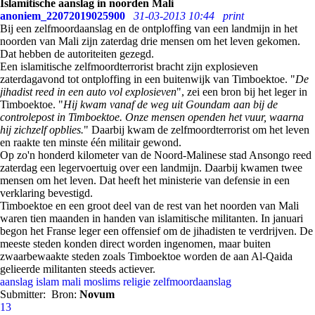
Islamitische aanslag in noorden Mali
anoniem_22072019025900
31-03-2013 10:44
print
Bij een zelfmoordaanslag en de ontploffing van een landmijn in het
noorden van Mali zijn zaterdag drie mensen om het leven gekomen.
Dat hebben de autoriteiten gezegd.
Een islamitische zelfmoordterrorist bracht zijn explosieven
zaterdagavond tot ontploffing in een buitenwijk van Timboektoe. "
De
jihadist reed in een auto vol explosieven
", zei een bron bij het leger in
Timboektoe. "
Hij kwam vanaf de weg uit Goundam aan bij de
controlepost in Timboektoe. Onze mensen openden het vuur, waarna
hij zichzelf opblies.
" Daarbij kwam de zelfmoordterrorist om het leven
en raakte ten minste één militair gewond.
Op zo'n honderd kilometer van de Noord-Malinese stad Ansongo reed
zaterdag een legervoertuig over een landmijn. Daarbij kwamen twee
mensen om het leven. Dat heeft het ministerie van defensie in een
verklaring bevestigd.
Timboektoe en een groot deel van de rest van het noorden van Mali
waren tien maanden in handen van islamitische militanten. In januari
begon het Franse leger een offensief om de jihadisten te verdrijven. De
meeste steden konden direct worden ingenomen, maar buiten
zwaarbewaakte steden zoals Timboektoe worden de aan Al-Qaida
gelieerde militanten steeds actiever.
aanslag
islam
mali
moslims
religie
zelfmoordaanslag
Submitter:
Bron:
Novum
13