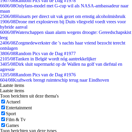
19
07/08
Random Pics van de Dag #1978
66
06/08
Onlyfans-model met G-cup wil als NASA-ambassadeur naar
maan
25
06/08
Huisarts per direct uit vak gezet om ernstig alcoholmisbruik
19
06/08
Drone met explosieven bij Duits vliegveld voedt vrees voor
hybride aanval
60
06/08
Waterschappen slaan alarm wegens droogte: Gereedschapskist
leeg
24
06/08
Zorgmedewerkster die 's nachts haar vriend bezocht terecht
ontslagen
38
06/08
Random Pics van de Dag #1977
21
05/08
Tanken in België wordt nóg aantrekkelijker
34
05/08
Dirk sluit supermarkt op de Wallen na golf van diefstal en
agressie
12
05/08
Random Pics van de Dag #1976
6
04/08
Kraftwerk brengt ruimteschip terug naar Eindhoven
Laatste items
Laatste items
Toon berichten uit deze thema's
Actueel
Entertainment
Sport
Film & Tv
Games
Toon berichten van deze types