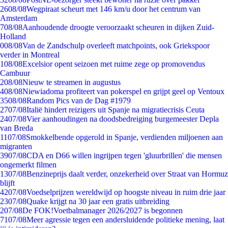
26
08/08
Wegpiraat scheurt met 146 km/u door het centrum van
Amsterdam
7
08/08
Aanhoudende droogte veroorzaakt scheuren in dijken Zuid-
Holland
0
08/08
Van de Zandschulp overleeft matchpoints, ook Griekspoor
verder in Montreal
1
08/08
Excelsior opent seizoen met ruime zege op promovendus
Cambuur
2
08/08
Nieuw te streamen in augustus
4
08/08
Niewiadoma profiteert van pokerspel en grijpt geel op Ventoux
35
08/08
Random Pics van de Dag #1979
27
07/08
Italië hindert reizigers uit Spanje na migratiecrisis Ceuta
24
07/08
Vier aanhoudingen na doodsbedreiging burgemeester Depla
van Breda
11
07/08
Smokkelbende opgerold in Spanje, verdienden miljoenen aan
migranten
39
07/08
CDA en D66 willen ingrijpen tegen 'gluurbrillen' die mensen
ongemerkt filmen
13
07/08
Benzineprijs daalt verder, onzekerheid over Straat van Hormuz
blijft
42
07/08
Voedselprijzen wereldwijd op hoogste niveau in ruim drie jaar
23
07/08
Quake krijgt na 30 jaar een gratis uitbreiding
2
07/08
De FOK!Voetbalmanager 2026/2027 is begonnen
71
07/08
Meer agressie tegen een andersluidende politieke mening, laat