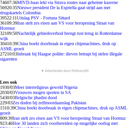
746
07:36
MIVD-baas lekt via Strava routes naar geheime kazerne
569
20:35
Nieuwe president De la Espriella gaat strijd aan met
drugskartels Colombia
395
22:11
Uitslag PSV - Fortuna Sittard
361
09:39
Iran stelt zes eisen aan VS voor heropening Straat van
Hormuz
321
09:50
Nachtelijk gebiedsverbod brengt rust terug in Rotterdamse
wijk
304
10:39
China boekt doorbraak in eigen chipmachines, druk op
ASML groeit
272
10:03
Inbraak bij Haagse politie: dieven betrapt bij stelen illegale
sigaretten
▼ Advertentie door Refinery89
Lees ook
19
30/03
Meer interreligieus geweld Nigeria
20
30/03
Vrouwen mogen sporten in SA
54
30/03
Belgische jihadist dood
2
29/03
Zes doden bij zelfmoordaanslag Pakistan
15
10:39
China boekt doorbraak in eigen chipmachines, druk op ASML
groeit
8
09:39
Iran stelt zes eisen aan VS voor heropening Straat van Hormuz
9
23:46
Hoe 30 landen zich voorbereiden op mogelijke oorlog met