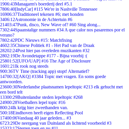
19
06:43
Managarm's boerderij deel #5.1
78
06:40
[IndyCar] #115 We're in Nashville Tennessee
169
06:37
Traditioneel tekenen #6; met honden
34
06:12
Astronomie in de Achtertuin #6
214
03:47
Punk, disco, New Wave of? #60 Sing along...
73
02:44
Spaanstalige nummers #34 A que calor nos pasaremos por el
verano?
78
02:42
PDC Nieuws #15: Matchfixing
46
02:35
Chinese Politiek #1 - Het Pad van de Draak
282
02:24
Post hier pas overleden muzikanten #32
28
02:19
De Avondetappe #177 - Bijna voorbij :(
258
01:52
[UFO/UAP] #16 The Age of Disclosure
16
01:21
Ik rook nog steeds
9
00:36
TV Time (tracking app) stopt! Alternatief?
147
00:32
[AKQ] #3384 Topic met vragen. En soms goede
antwoorden.
236
00:30
Nederlandse plaatsnamen lepeltopic #213 elk gehucht met
een bord telt
133
00:29
Buitenlandse steden lepeltopic #268
249
00:28
Voetballers lepel topic #16
8
00:24
Ik krijg hier zweethanden van.
5
00:18
Eindhoven heeft eigen Reflecting Pool
174
00:06
Vandaag 40 jaar geleden... #3
67
23:29
De neergang van Duitsland als lichtend voorbeeld #3
153
23:17
Sterren toen en nu #11