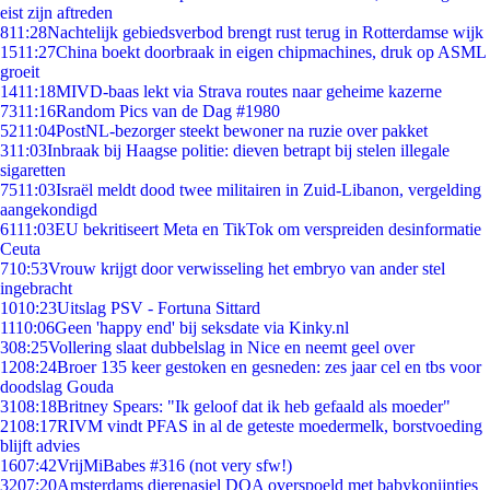
eist zijn aftreden
8
11:28
Nachtelijk gebiedsverbod brengt rust terug in Rotterdamse wijk
15
11:27
China boekt doorbraak in eigen chipmachines, druk op ASML
groeit
14
11:18
MIVD-baas lekt via Strava routes naar geheime kazerne
73
11:16
Random Pics van de Dag #1980
52
11:04
PostNL-bezorger steekt bewoner na ruzie over pakket
3
11:03
Inbraak bij Haagse politie: dieven betrapt bij stelen illegale
sigaretten
75
11:03
Israël meldt dood twee militairen in Zuid-Libanon, vergelding
aangekondigd
61
11:03
EU bekritiseert Meta en TikTok om verspreiden desinformatie
Ceuta
7
10:53
Vrouw krijgt door verwisseling het embryo van ander stel
ingebracht
10
10:23
Uitslag PSV - Fortuna Sittard
11
10:06
Geen 'happy end' bij seksdate via Kinky.nl
3
08:25
Vollering slaat dubbelslag in Nice en neemt geel over
12
08:24
Broer 135 keer gestoken en gesneden: zes jaar cel en tbs voor
doodslag Gouda
31
08:18
Britney Spears: "Ik geloof dat ik heb gefaald als moeder"
21
08:17
RIVM vindt PFAS in al de geteste moedermelk, borstvoeding
blijft advies
16
07:42
VrijMiBabes #316 (not very sfw!)
32
07:20
Amsterdams dierenasiel DOA overspoeld met babykonijntjes