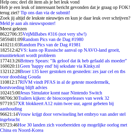
Help ons; deel dit item als je het leuk vond
Heb je een leuk of interessant bericht gevonden dat je graag op FOK!
terug ziet?
Tip ons dan via de submit!
Zoek jij altijd de leukste nieuwtjes en kun je daar leuk over schrijven?
Meld je aan als nieuwsposter!
Meest gelezen
86227
06:35
VrijMiBabes #316 (not very sfw!)
58594
01:09
Random Pics van de Dag #1980
4102
11:03
Random Pics van de Dag #1981
1825
12:42
VS: kans op Russische aanval op NAVO-land groeit,
munitietekort wordt probleem
1774
13:26
Britney Spears: "Ik geloof dat ik heb gefaald als moeder"
1600
20:11
Geen 'happy end' bij seksdate via Kinky.nl
1321
12:28
Broer 135 keer gestoken en gesneden: zes jaar cel en tbs
voor doodslag Gouda
1108
12:17
RIVM vindt PFAS in al de geteste moedermelk,
borstvoeding blijft advies
1024
15:00
Jesus Simulator komt naar Nintendo Switch
987
06:30
Trailers kijken: de bioscoopreleases van week 32
977
19:57
XR blokkeert A12 ruim twee uur, agent gebeten bij
aanhouding
966
21:14
Vrouw krijgt door verwisseling het embryo van ander stel
ingebracht
937
23:46
Hoe 30 landen zich voorbereiden op mogelijke oorlog met
China en Noord-Korea