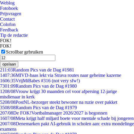
Weblog
Fotoboek
Prijsvragen
Contact
Colofon
Feedback
Tip de redactie
FOK!
FOK!
Scrollbar gebruiken
opslaan
2
11:03
Random Pics van de Dag #1981
14
07:36
MIVD-baas lekt via Strava routes naar geheime kazerne
16
06:35
VrijMiBabes #316 (not very sfw!)
73
01:09
Random Pics van de Dag #1980
12
08/08
Vrouw krijgt 30 maanden cel voor afpersing 12-jarige
misdienaar in kerk
52
08/08
PostNL-bezorger steekt bewoner na ruzie over pakket
35
08/08
Random Pics van de Dag #1979
2
07/08
De FOK!Voetbalmanager 2026/2027 is begonnen
16
07/08
Meta krijgt half miljard boete voor mentale schade bij jongeren
20
07/08
Denemarken pakt AI-gebruik in scholen aan: extra mondelinge
examens