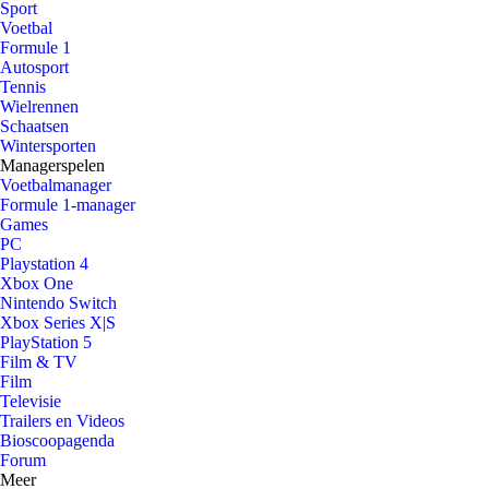
Sport
Voetbal
Formule 1
Autosport
Tennis
Wielrennen
Schaatsen
Wintersporten
Managerspelen
Voetbalmanager
Formule 1-manager
Games
PC
Playstation 4
Xbox One
Nintendo Switch
Xbox Series X|S
PlayStation 5
Film & TV
Film
Televisie
Trailers en Videos
Bioscoopagenda
Forum
Meer