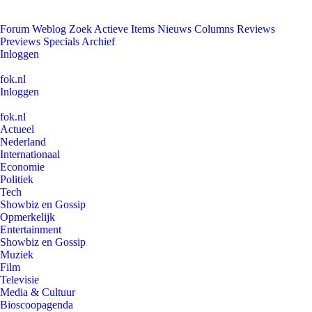
Forum
Weblog
Zoek
Actieve Items
Nieuws
Columns
Reviews
Previews
Specials
Archief
Inloggen
fok.nl
Inloggen
fok.nl
Actueel
Nederland
Internationaal
Economie
Politiek
Tech
Showbiz en Gossip
Opmerkelijk
Entertainment
Showbiz en Gossip
Muziek
Film
Televisie
Media & Cultuur
Bioscoopagenda