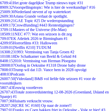
67
09:41
Het grote dagelijkse Trump nieuws topic #31
89
09:32
Voorspellingstopic: Wie is hier de weerkundige? #16
250
09:30
Nederland stevent af op watertekort
26
09:30
Ariana Grande verlaat de spotlight.
293
09:21
GAE Topic #25 De wederopstanding
43
09:17
[Crowdfunding] #443 Rentestijgingen?
37
09:11
Masters of the Universe (He-Man)
185
09:11
NEC #77: Wat een seizoen is dit zeg
7
09:07
EK Atletiek 2026 te Birmingham #1
42
09:05
Horrorfilms #33: Halloween
51
09:01
[Netflix #210] TUDUM
163
08:23
1993: Vermissing van Tanja Groen #2
101
08:18
De Schatkamer van Beeld & Geluid #4
84
08:15
2010: Vermissing van Herman Ploegstra
280
08:07
Oorlog in Oekraïne #1318 Drone baby drone
78
08:03
Trump wil dat J.D. Vance hem in 2028 opvolgt
4
08:03
Podcasts
260
07:50
[Videoland] B&B vol liefde 6de seizoen #1 voor de
vooruitkijkers
58
07:43
Eeuwig voortleven
267
07:43
Totale zonsverduistering 12-08-2026 (Groenland, IJsland en
Spanje) #1
70
07:36
Huisarts verkracht vrouw.
282
07:26
[CRE SC #160] Op naar de zomer!!
79
07:01
Franky en Coen bakken friet in Oekraïne - Volg ze hier! #3