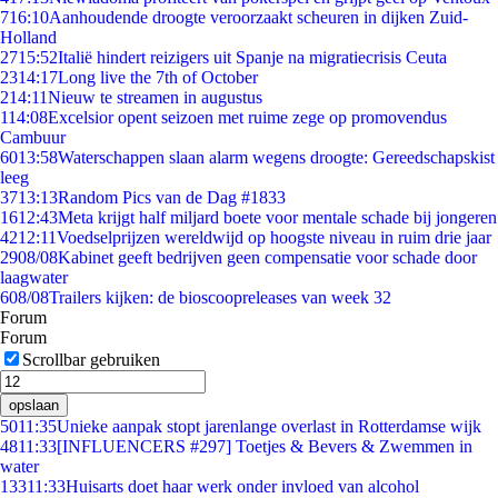
7
16:10
Aanhoudende droogte veroorzaakt scheuren in dijken Zuid-
Holland
27
15:52
Italië hindert reizigers uit Spanje na migratiecrisis Ceuta
23
14:17
Long live the 7th of October
2
14:11
Nieuw te streamen in augustus
1
14:08
Excelsior opent seizoen met ruime zege op promovendus
Cambuur
60
13:58
Waterschappen slaan alarm wegens droogte: Gereedschapskist
leeg
37
13:13
Random Pics van de Dag #1833
16
12:43
Meta krijgt half miljard boete voor mentale schade bij jongeren
42
12:11
Voedselprijzen wereldwijd op hoogste niveau in ruim drie jaar
29
08/08
Kabinet geeft bedrijven geen compensatie voor schade door
laagwater
6
08/08
Trailers kijken: de bioscoopreleases van week 32
Forum
Forum
Scrollbar gebruiken
opslaan
50
11:35
Unieke aanpak stopt jarenlange overlast in Rotterdamse wijk
48
11:33
[INFLUENCERS #297] Toetjes & Bevers & Zwemmen in
water
133
11:33
Huisarts doet haar werk onder invloed van alcohol