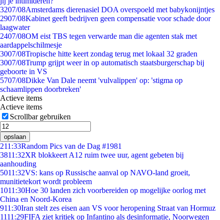
jij je intimideren?
32
07/08
Amsterdams dierenasiel DOA overspoeld met babykonijntjes
29
07/08
Kabinet geeft bedrijven geen compensatie voor schade door
laagwater
24
07/08
OM eist TBS tegen verwarde man die agenten stak met
aardappelschilmesje
30
07/08
Tropische hitte keert zondag terug met lokaal 32 graden
30
07/08
Trump grijpt weer in op automatisch staatsburgerschap bij
geboorte in VS
57
07/08
Dikke Van Dale neemt 'vulvalippen' op: 'stigma op
schaamlippen doorbreken'
Actieve items
Actieve items
Scrollbar gebruiken
opslaan
2
11:33
Random Pics van de Dag #1981
38
11:32
XR blokkeert A12 ruim twee uur, agent gebeten bij
aanhouding
50
11:32
VS: kans op Russische aanval op NAVO-land groeit,
munitietekort wordt probleem
10
11:30
Hoe 30 landen zich voorbereiden op mogelijke oorlog met
China en Noord-Korea
9
11:30
Iran stelt zes eisen aan VS voor heropening Straat van Hormuz
11
11:29
FIFA ziet kritiek op Infantino als desinformatie, Noorwegen