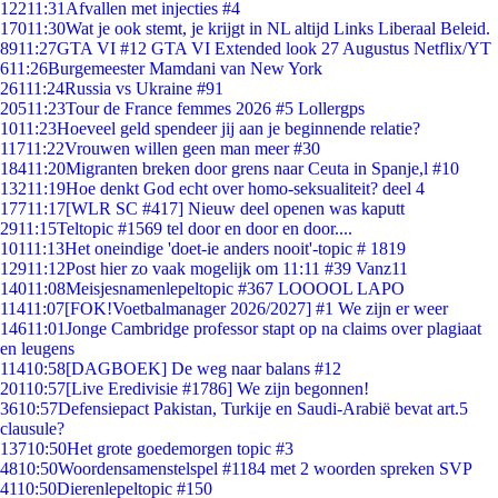
122
11:31
Afvallen met injecties #4
170
11:30
Wat je ook stemt, je krijgt in NL altijd Links Liberaal Beleid.
89
11:27
GTA VI #12 GTA VI Extended look 27 Augustus Netflix/YT
6
11:26
Burgemeester Mamdani van New York
261
11:24
Russia vs Ukraine #91
205
11:23
Tour de France femmes 2026 #5 Lollergps
10
11:23
Hoeveel geld spendeer jij aan je beginnende relatie?
117
11:22
Vrouwen willen geen man meer #30
184
11:20
Migranten breken door grens naar Ceuta in Spanje,l #10
132
11:19
Hoe denkt God echt over homo-seksualiteit? deel 4
177
11:17
[WLR SC #417] Nieuw deel openen was kaputt
29
11:15
Teltopic #1569 tel door en door en door....
101
11:13
Het oneindige 'doet-ie anders nooit'-topic # 1819
129
11:12
Post hier zo vaak mogelijk om 11:11 #39 Vanz11
140
11:08
Meisjesnamenlepeltopic #367 LOOOOL LAPO
114
11:07
[FOK!Voetbalmanager 2026/2027] #1 We zijn er weer
146
11:01
Jonge Cambridge professor stapt op na claims over plagiaat
en leugens
114
10:58
[DAGBOEK] De weg naar balans #12
201
10:57
[Live Eredivisie #1786] We zijn begonnen!
36
10:57
Defensiepact Pakistan, Turkije en Saudi-Arabië bevat art.5
clausule?
137
10:50
Het grote goedemorgen topic #3
48
10:50
Woordensamenstelspel #1184 met 2 woorden spreken SVP
41
10:50
Dierenlepeltopic #150