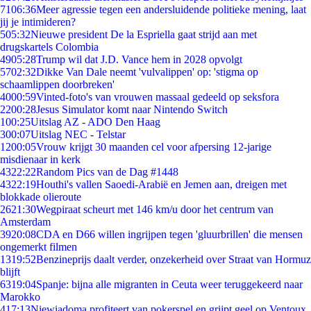
71
06:36
Meer agressie tegen een andersluidende politieke mening, laat
jij je intimideren?
5
05:32
Nieuwe president De la Espriella gaat strijd aan met
drugskartels Colombia
49
05:28
Trump wil dat J.D. Vance hem in 2028 opvolgt
57
02:32
Dikke Van Dale neemt 'vulvalippen' op: 'stigma op
schaamlippen doorbreken'
40
00:59
Vinted-foto's van vrouwen massaal gedeeld op seksfora
22
00:28
Jesus Simulator komt naar Nintendo Switch
1
00:25
Uitslag AZ - ADO Den Haag
3
00:07
Uitslag NEC - Telstar
12
00:05
Vrouw krijgt 30 maanden cel voor afpersing 12-jarige
misdienaar in kerk
43
22:22
Random Pics van de Dag #1448
43
22:19
Houthi's vallen Saoedi-Arabië en Jemen aan, dreigen met
blokkade olieroute
26
21:30
Wegpiraat scheurt met 146 km/u door het centrum van
Amsterdam
39
20:08
CDA en D66 willen ingrijpen tegen 'gluurbrillen' die mensen
ongemerkt filmen
13
19:52
Benzineprijs daalt verder, onzekerheid over Straat van Hormuz
blijft
63
19:04
Spanje: bijna alle migranten in Ceuta weer teruggekeerd naar
Marokko
4
17:13
Niewiadoma profiteert van pokerspel en grijpt geel op Ventoux