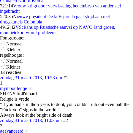
China en Noord-Korea
7
21:14
Vrouw krijgt door verwisseling het embryo van ander stel
ingebracht
5
20:35
Nieuwe president De la Espriella gaat strijd aan met
drugskartels Colombia
49
12:42
VS: kans op Russische aanval op NAVO-land groeit,
munitietekort wordt probleem
Font-grootte:
Normaal
Kleiner
regelhoogte :
Normaal
Kleiner
13 reacties
zondag 31 maart 2013, 10:53 uur
#1
1
mymoodfentje
SHENS troll'd hard
Religie is vrede
"If you had a million years to do it, you couldn't rub out even half the
"Fuck you" signs in the world."
Always look at the bright side of death
zondag 31 maart 2013, 11:03 uur
#2
2
geavanceerd