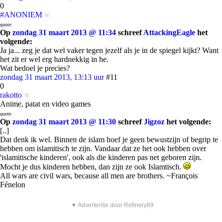
0
#ANONIEM
quote:
Op
zondag 31 maart 2013 @ 11:34
schreef
AttackingEagle
het
volgende:
Ja ja... zeg je dat wel vaker tegen jezelf als je in de spiegel kijkt? Want
het zit er wel erg hardnekkig in he.
Wat bedoel je precies?
zondag 31 maart 2013, 13:13 uur
#11
0
rakotto
Anime, patat en video games
quote:
Op
zondag 31 maart 2013 @ 11:30
schreef
Jigzoz
het volgende:
[..]
Dat denk ik wel. Binnen de islam hoef je geen bewustzijn of begrip te
hebben om islamitisch te zijn. Vandaar dat ze het ook hebben over
'islamitische kinderen', ook als die kinderen pas net geboren zijn.
Mocht je dus kinderen hebben, dan zijn ze ook Islamtisch.
All wars are civil wars, because all men are brothers. ~François
Fénelon
▼ Advertentie door Refinery89