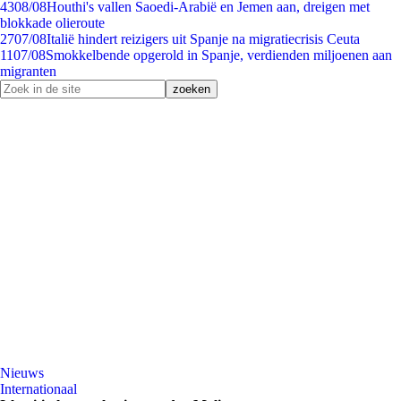
43
08/08
Houthi's vallen Saoedi-Arabië en Jemen aan, dreigen met
blokkade olieroute
27
07/08
Italië hindert reizigers uit Spanje na migratiecrisis Ceuta
11
07/08
Smokkelbende opgerold in Spanje, verdienden miljoenen aan
migranten
Nieuws
Internationaal