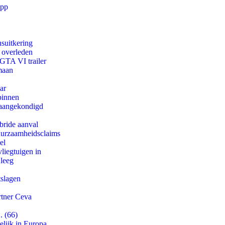
app
suitkering
d overleden
 GTA VI trailer
maan
ar
binnen
g aangekondigd
bride aanval
duurzaamheidsclaims
el
iegtuigen in
 leeg
tslagen
rtner Ceva
. (66)
lijk in Europa