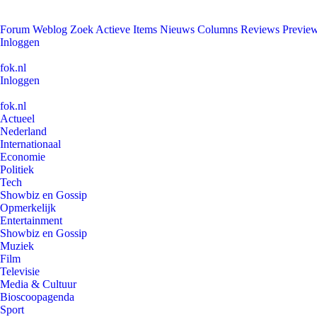
Forum
Weblog
Zoek
Actieve Items
Nieuws
Columns
Reviews
Previe
Inloggen
fok.nl
Inloggen
fok.nl
Actueel
Nederland
Internationaal
Economie
Politiek
Tech
Showbiz en Gossip
Opmerkelijk
Entertainment
Showbiz en Gossip
Muziek
Film
Televisie
Media & Cultuur
Bioscoopagenda
Sport