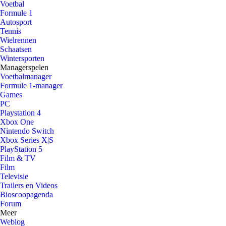
Voetbal
Formule 1
Autosport
Tennis
Wielrennen
Schaatsen
Wintersporten
Managerspelen
Voetbalmanager
Formule 1-manager
Games
PC
Playstation 4
Xbox One
Nintendo Switch
Xbox Series X|S
PlayStation 5
Film & TV
Film
Televisie
Trailers en Videos
Bioscoopagenda
Forum
Meer
Weblog