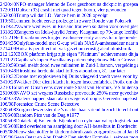
24
20:40
NPO-manager Menno de Boer geschorst na dickpic in groeps
17
20:11
Duitser (93) crasht met quad tegen boom, vier gewonden
36
20:03
Trump wil dat J.D. Vance hem in 2028 opvolgt
1
19:50
Lemmen boekt eerste profzege in zware Ronde van Polen-rit
16
19:42
'Zwarte weduwes' in Rusland trouwen soldaten voor overlijden
13
18:20
Zangeres en Idols-jurylid Jerney Kaagman op 79-jarige leeftij
7
15:21
Netflix-abonnees krijgen exclusieve early access tot uitgebreide
59
14:35
Onlyfans-model met G-cup wil als NASA-ambassadeur naar 
22
14:09
Huisarts per direct uit vak gezet om ernstig alcoholmisbruik
2
12:12
XBOX platform krijgt zijn eigen "Platinum" achievements dit ja
12
11:27
Capibara's lopen Braziliaans parlementsgebouw Mato Grosso 
52
10:59
Israël meldt dood twee militairen in Zuid-Libanon, vergeldin
15
10:48
Hiroshima herdenkt slachtoffers atoombom, 81 jaar later
16
10:32
Drone met explosieven bij Duits vliegveld voedt vrees voor hy
34
10:28
Wakker Dier dient klacht in tegen insectenfabriek Protix om 
22
10:16
Iran en Oman eens over route Straat van Hormuz, VS buitensp
25
10:08
NAVO zet wegens Russische provocatie 250% meer gevechtsvl
56
09:33
Waterschappen slaan alarm wegens droogte: Gereedschapskist
1
06/08
Forensics: Crime Scene Detective
23
06/08
Zorgmedewerkster die 's nachts haar vriend bezocht terecht on
37
06/08
Random Pics van de Dag #1977
18
05/08
Datalek bij Bol en de Bijenkorf na cyberaanval op logistiek pa
34
05/08
Kind overleden na aanrijding door AH-bestelbus in Dordrecht
6
05/08
Nieuw slachtoffer in kindermisbruikzaak zorgprofessional Jan B
3
05/08
Geen Qatar en Abu Dhabi? Dan eindigt Formule 1-seizoen moge