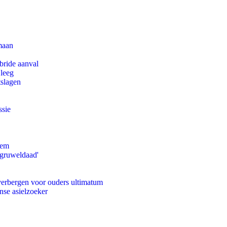
maan
bride aanval
 leeg
tslagen
ssie
eem
'gruweldaad'
 verbergen voor ouders ultimatum
nse asielzoeker