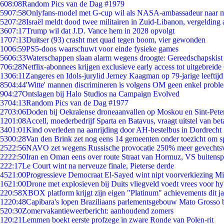
6
08:08
Random Pics van de Dag #1979
59
07:58
Onlyfans-model met G-cup wil als NASA-ambassadeur naar 
52
07:28
Israël meldt dood twee militairen in Zuid-Libanon, vergeldin
36
07:17
Trump wil dat J.D. Vance hem in 2028 opvolgt
17
07:13
Duitser (93) crasht met quad tegen boom, vier gewonden
10
06:59
PS5-doos waarschuwt voor einde fysieke games
56
06:33
Waterschappen slaan alarm wegens droogte: Gereedschapskist
7
06:28
Netflix-abonnees krijgen exclusieve early access tot uitgebreide
13
06:11
Zangeres en Idols-jurylid Jerney Kaagman op 79-jarige leeftijd
85
04:44
'Witte' mannen discrimineren is volgens OM geen enkel probl
9
04:27
Ontslagen bij Halo Studios na Campaign Evolved
37
04:13
Random Pics van de Dag #1977
27
03:06
Doden bij Oekraïense droneaanvallen op Moskou en Sint-Pete
12
01:08
Accell, moederbedrijf Sparta en Batavus, vraagt uitstel van bet
34
01:01
Kind overleden na aanrijding door AH-bestelbus in Dordrecht
53
00:28
Van den Brink zet nog eens 14 gemeenten onder toezicht om s
25
22:56
NAVO zet wegens Russische provocatie 250% meer gevechtsvl
22
22:50
Iran en Oman eens over route Straat van Hormuz, VS buitensp
2
22:17
Le Court wint na nerveuze finale, Pieterse derde
45
21:00
Progressieve Democraat El-Sayed wint nipt voorverkiezing M
16
21:00
Drone met explosieven bij Duits vliegveld voedt vrees voor hy
2
20:58
XBOX platform krijgt zijn eigen "Platinum" achievements dit ja
12
20:48
Capibara's lopen Braziliaans parlementsgebouw Mato Grosso 
5
20:30
Zomervakantieweerbericht: aanhoudend zomers
1
20:21
Lemmen boekt eerste profzege in zware Ronde van Polen-rit