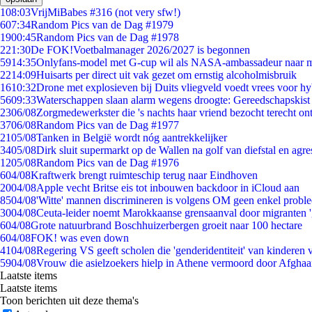
1
08:03
VrijMiBabes #316 (not very sfw!)
6
07:34
Random Pics van de Dag #1979
19
00:45
Random Pics van de Dag #1978
2
21:30
De FOK!Voetbalmanager 2026/2027 is begonnen
59
14:35
Onlyfans-model met G-cup wil als NASA-ambassadeur naar 
22
14:09
Huisarts per direct uit vak gezet om ernstig alcoholmisbruik
16
10:32
Drone met explosieven bij Duits vliegveld voedt vrees voor hy
56
09:33
Waterschappen slaan alarm wegens droogte: Gereedschapskist
23
06/08
Zorgmedewerkster die 's nachts haar vriend bezocht terecht on
37
06/08
Random Pics van de Dag #1977
21
05/08
Tanken in België wordt nóg aantrekkelijker
34
05/08
Dirk sluit supermarkt op de Wallen na golf van diefstal en agre
12
05/08
Random Pics van de Dag #1976
6
04/08
Kraftwerk brengt ruimteschip terug naar Eindhoven
20
04/08
Apple vecht Britse eis tot inbouwen backdoor in iCloud aan
85
04/08
'Witte' mannen discrimineren is volgens OM geen enkel probl
30
04/08
Ceuta-leider noemt Marokkaanse grensaanval door migranten 
6
04/08
Grote natuurbrand Boschhuizerbergen groeit naar 100 hectare
6
04/08
FOK! was even down
41
04/08
Regering VS geeft scholen die 'genderidentiteit' van kinderen
59
04/08
Vrouw die asielzoekers hielp in Athene vermoord door Afghaa
Laatste items
Laatste items
Toon berichten uit deze thema's