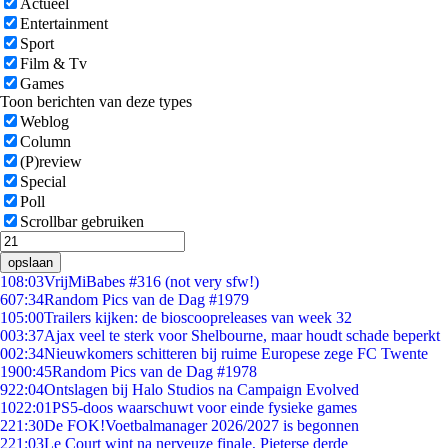
Actueel
Entertainment
Sport
Film & Tv
Games
Toon berichten van deze types
Weblog
Column
(P)review
Special
Poll
Scrollbar gebruiken
opslaan
1
08:03
VrijMiBabes #316 (not very sfw!)
6
07:34
Random Pics van de Dag #1979
1
05:00
Trailers kijken: de bioscoopreleases van week 32
0
03:37
Ajax veel te sterk voor Shelbourne, maar houdt schade beperkt
0
02:34
Nieuwkomers schitteren bij ruime Europese zege FC Twente
19
00:45
Random Pics van de Dag #1978
9
22:04
Ontslagen bij Halo Studios na Campaign Evolved
10
22:01
PS5-doos waarschuwt voor einde fysieke games
2
21:30
De FOK!Voetbalmanager 2026/2027 is begonnen
2
21:03
Le Court wint na nerveuze finale, Pieterse derde