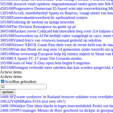
5
05/08
Litouwen vindt opnieuw migrantentunnel onder grens met Wit-
45
05/08
Progressieve Democraat El-Sayed wint nipt voorverkiezing M
12
05/08
Accell, moederbedrijf Sparta en Batavus, vraagt uitstel van bet
5
05/08
Zomervakantieweerbericht: aanhoudend zomers
1
05/08
Vollering de sterkste na lastige heuvelrit
8
05/08
The Division Resurgence nu gratis op pc
36
05/08
Hackers roven Coldcard-bitcoinwallets leeg voor 114 miljoen d
45
05/08
Doorwerken na AOW-leeftijd vaker vastgelegd in cao's, moet
38
05/08
Vinted-foto's van vrouwen massaal gedeeld op seksfora
1
05/08
Nieuwe XBOX Game Pass titels voor de eerste helft van de ma
53
05/08
Van den Brink zet nog eens 14 gemeenten onder toezicht om s
18
05/08
Iran overweegt Europese hulp bij ruimen mijnen in Straat va
3
05/08
EA Sports FC 27 toont The Grounds-modus
1
05/08
Gears of War: E-Day open beta begint 6 augustus
36
05/08
Pentagon verbruikt meer raketten dan kan worden aangevuld, t
Actieve items
Actieve items
Scrollbar gebruiken
opslaan
16
08:38
'Zwarte weduwes' in Rusland trouwen soldaten voor overlijden
1
08:22
VrijMiBabes #316 (not very sfw!)
34
08:18
Wakker Dier dient klacht in tegen insectenfabriek Protix om 
24
08:10
NPO-manager Menno de Boer geschorst na dickpic in groeps