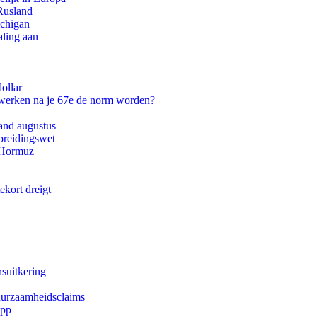
Rusland
ichigan
aling aan
ollar
 werken na je 67e de norm worden?
and augustus
preidingswet
n Hormuz
ekort dreigt
suitkering
duurzaamheidsclaims
app