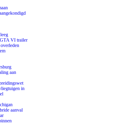
maan
g aangekondigd
 leeg
 GTA VI trailer
 overleden
eem
rsburg
aling aan
preidingswet
iegtuigen in
el
ichigan
bride aanval
ar
binnen