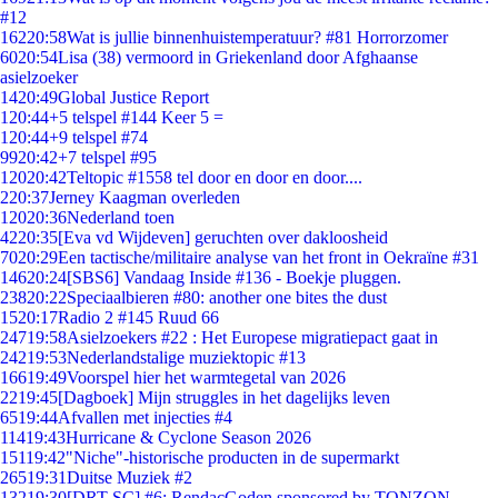
#12
162
20:58
Wat is jullie binnenhuistemperatuur? #81 Horrorzomer
60
20:54
Lisa (38) vermoord in Griekenland door Afghaanse
asielzoeker
14
20:49
Global Justice Report
1
20:44
+5 telspel #144 Keer 5 =
1
20:44
+9 telspel #74
99
20:42
+7 telspel #95
120
20:42
Teltopic #1558 tel door en door en door....
2
20:37
Jerney Kaagman overleden
120
20:36
Nederland toen
42
20:35
[Eva vd Wijdeven] geruchten over dakloosheid
70
20:29
Een tactische/militaire analyse van het front in Oekraïne #31
146
20:24
[SBS6] Vandaag Inside #136 - Boekje pluggen.
238
20:22
Speciaalbieren #80: another one bites the dust
15
20:17
Radio 2 #145 Ruud 66
247
19:58
Asielzoekers #22 : Het Europese migratiepact gaat in
242
19:53
Nederlandstalige muziektopic #13
166
19:49
Voorspel hier het warmtegetal van 2026
22
19:45
[Dagboek] Mijn struggles in het dagelijks leven
65
19:44
Afvallen met injecties #4
114
19:43
Hurricane & Cyclone Season 2026
151
19:42
"Niche"-historische producten in de supermarkt
265
19:31
Duitse Muziek #2
132
19:30
[DRT SC] #6: RendacGoden sponsored by TONZON