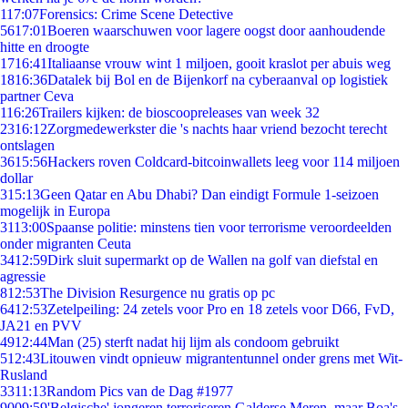
1
17:07
Forensics: Crime Scene Detective
56
17:01
Boeren waarschuwen voor lagere oogst door aanhoudende
hitte en droogte
17
16:41
Italiaanse vrouw wint 1 miljoen, gooit kraslot per abuis weg
18
16:36
Datalek bij Bol en de Bijenkorf na cyberaanval op logistiek
partner Ceva
1
16:26
Trailers kijken: de bioscoopreleases van week 32
23
16:12
Zorgmedewerkster die 's nachts haar vriend bezocht terecht
ontslagen
36
15:56
Hackers roven Coldcard-bitcoinwallets leeg voor 114 miljoen
dollar
3
15:13
Geen Qatar en Abu Dhabi? Dan eindigt Formule 1-seizoen
mogelijk in Europa
31
13:00
Spaanse politie: minstens tien voor terrorisme veroordeelden
onder migranten Ceuta
34
12:59
Dirk sluit supermarkt op de Wallen na golf van diefstal en
agressie
8
12:53
The Division Resurgence nu gratis op pc
64
12:53
Zetelpeiling: 24 zetels voor Pro en 18 zetels voor D66, FvD,
JA21 en PVV
49
12:44
Man (25) sterft nadat hij lijm als condoom gebruikt
5
12:43
Litouwen vindt opnieuw migrantentunnel onder grens met Wit-
Rusland
33
11:13
Random Pics van de Dag #1977
90
09:59
'Belgische' jongeren terroriseren Galderse Meren, maar Boa's