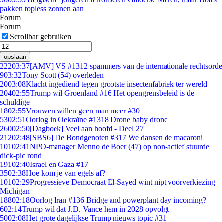
pakken topless zonnen aan
Forum
Forum
Scrollbar gebruiken
opslaan
222
03:37
[AMV] VS #1312 spammers van de internationale rechtsorde
9
03:32
Tony Scott (54) overleden
20
03:08
Klacht ingediend tegen grootste insectenfabriek ter wereld
204
02:55
Trump wil Groenland #16 Het opengrensbeleid is de
schuldige
18
02:55
Vrouwen willen geen man meer #30
53
02:51
Oorlog in Oekraïne #1318 Drone baby drone
260
02:50
[Dagboek] Veel aan hoofd - Deel 27
212
02:48
[SBS6] De Bondgenoten #317 We dansen de macaroni
101
02:41
NPO-manager Menno de Boer (47) op non-actief stuurde
dick-pic rond
191
02:40
Israel en Gaza #17
35
02:38
Hoe kom je van egels af?
101
02:29
Progressieve Democraat El-Sayed wint nipt voorverkiezing
Michigan
188
02:18
Oorlog Iran #136 Bridge and powerplant day incoming?
6
02:14
Trump wil dat J.D. Vance hem in 2028 opvolgt
50
02:08
Het grote dagelijkse Trump nieuws topic #31