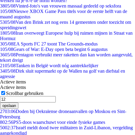
werken na je 67e de norm worden?
38
05/08
Vinted-foto's van vrouwen massaal gedeeld op seksfora
1
05/08
Nieuwe XBOX Game Pass titels voor de eerste helft van de
maand augustus
53
05/08
Van den Brink zet nog eens 14 gemeenten onder toezicht om
spreidingswet
18
05/08
Iran overweegt Europese hulp bij ruimen mijnen in Straat van
Hormuz
3
05/08
EA Sports FC 27 toont The Grounds-modus
1
05/08
Gears of War: E-Day open beta begint 6 augustus
36
05/08
Pentagon verbruikt meer raketten dan kan worden aangevuld,
tekort dreigt
21
05/08
Tanken in België wordt nóg aantrekkelijker
34
05/08
Dirk sluit supermarkt op de Wallen na golf van diefstal en
agressie
Actieve items
Actieve items
Scrollbar gebruiken
opslaan
27
03:06
Doden bij Oekraïense droneaanvallen op Moskou en Sint-
Petersburg
8
02:56
PS5-doos waarschuwt voor einde fysieke games
50
02:37
Israël meldt dood twee militairen in Zuid-Libanon, vergelding
aangekondigd