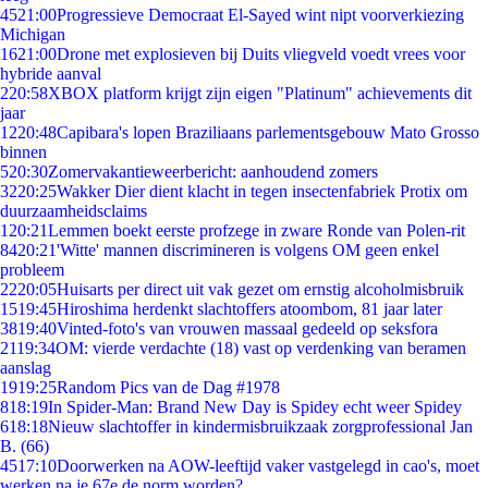
45
21:00
Progressieve Democraat El-Sayed wint nipt voorverkiezing
Michigan
16
21:00
Drone met explosieven bij Duits vliegveld voedt vrees voor
hybride aanval
2
20:58
XBOX platform krijgt zijn eigen "Platinum" achievements dit
jaar
12
20:48
Capibara's lopen Braziliaans parlementsgebouw Mato Grosso
binnen
5
20:30
Zomervakantieweerbericht: aanhoudend zomers
32
20:25
Wakker Dier dient klacht in tegen insectenfabriek Protix om
duurzaamheidsclaims
1
20:21
Lemmen boekt eerste profzege in zware Ronde van Polen-rit
84
20:21
'Witte' mannen discrimineren is volgens OM geen enkel
probleem
22
20:05
Huisarts per direct uit vak gezet om ernstig alcoholmisbruik
15
19:45
Hiroshima herdenkt slachtoffers atoombom, 81 jaar later
38
19:40
Vinted-foto's van vrouwen massaal gedeeld op seksfora
21
19:34
OM: vierde verdachte (18) vast op verdenking van beramen
aanslag
19
19:25
Random Pics van de Dag #1978
8
18:19
In Spider-Man: Brand New Day is Spidey echt weer Spidey
6
18:18
Nieuw slachtoffer in kindermisbruikzaak zorgprofessional Jan
B. (66)
45
17:10
Doorwerken na AOW-leeftijd vaker vastgelegd in cao's, moet
werken na je 67e de norm worden?