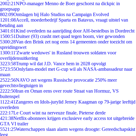
20
02:21
NPO-manager Menno de Boer geschorst na dickpic in
groepsapp
8
02:09
Ontslagen bij Halo Studios na Campaign Evolved
12
01:08
Accell, moederbedrijf Sparta en Batavus, vraagt uitstel van
betaling aan
34
01:01
Kind overleden na aanrijding door AH-bestelbus in Dordrecht
15
00:51
Duitser (93) crasht met quad tegen boom, vier gewonden
53
00:28
Van den Brink zet nog eens 14 gemeenten onder toezicht om
spreidingswet
13
00:11
'Zwarte weduwes' in Rusland trouwen soldaten voor
overlijdensuitkering
32
23:58
Trump wil dat J.D. Vance hem in 2028 opvolgt
57
23:55
Onlyfans-model met G-cup wil als NASA-ambassadeur naar
maan
25
22:56
NAVO zet wegens Russische provocatie 250% meer
gevechtsvliegtuigen in
22
22:50
Iran en Oman eens over route Straat van Hormuz, VS
buitenspel
11
22:41
Zangeres en Idols-jurylid Jerney Kaagman op 79-jarige leeftijd
overleden
2
22:17
Le Court wint na nerveuze finale, Pieterse derde
4
21:38
Netflix-abonnees krijgen exclusieve early access tot uitgebreide
GTA VI trailer
55
21:25
Waterschappen slaan alarm wegens droogte: Gereedschapskist
leeg