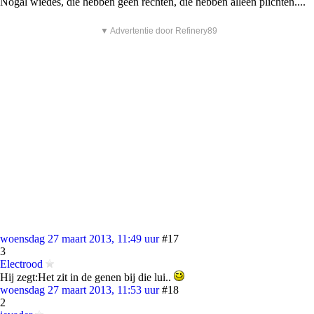
Nogal wiedes, die hebben geen rechten, die hebben alleen plichten....
▼ Advertentie door Refinery89
woensdag 27 maart 2013, 11:49 uur
#17
3
Electrood
Hij zegt:Het zit in de genen bij die lui..
woensdag 27 maart 2013, 11:53 uur
#18
2