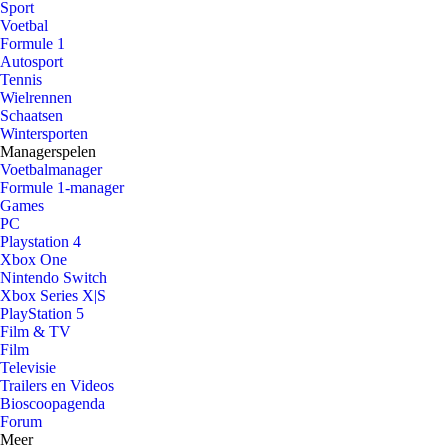
Sport
Voetbal
Formule 1
Autosport
Tennis
Wielrennen
Schaatsen
Wintersporten
Managerspelen
Voetbalmanager
Formule 1-manager
Games
PC
Playstation 4
Xbox One
Nintendo Switch
Xbox Series X|S
PlayStation 5
Film & TV
Film
Televisie
Trailers en Videos
Bioscoopagenda
Forum
Meer