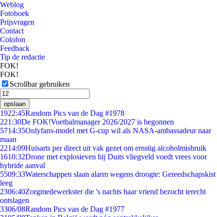
Weblog
Fotoboek
Prijsvragen
Contact
Colofon
Feedback
Tip de redactie
FOK!
FOK!
Scrollbar gebruiken
opslaan
19
22:45
Random Pics van de Dag #1978
2
21:30
De FOK!Voetbalmanager 2026/2027 is begonnen
57
14:35
Onlyfans-model met G-cup wil als NASA-ambassadeur naar
maan
22
14:09
Huisarts per direct uit vak gezet om ernstig alcoholmisbruik
16
10:32
Drone met explosieven bij Duits vliegveld voedt vrees voor
hybride aanval
55
09:33
Waterschappen slaan alarm wegens droogte: Gereedschapskist
leeg
23
06:40
Zorgmedewerkster die 's nachts haar vriend bezocht terecht
ontslagen
33
06/08
Random Pics van de Dag #1977