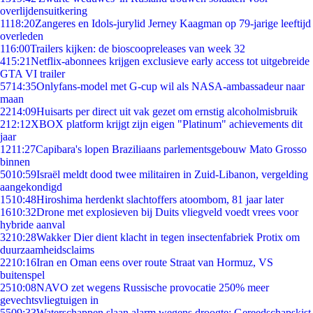
overlijdensuitkering
11
18:20
Zangeres en Idols-jurylid Jerney Kaagman op 79-jarige leeftijd
overleden
1
16:00
Trailers kijken: de bioscoopreleases van week 32
4
15:21
Netflix-abonnees krijgen exclusieve early access tot uitgebreide
GTA VI trailer
57
14:35
Onlyfans-model met G-cup wil als NASA-ambassadeur naar
maan
22
14:09
Huisarts per direct uit vak gezet om ernstig alcoholmisbruik
2
12:12
XBOX platform krijgt zijn eigen "Platinum" achievements dit
jaar
12
11:27
Capibara's lopen Braziliaans parlementsgebouw Mato Grosso
binnen
50
10:59
Israël meldt dood twee militairen in Zuid-Libanon, vergelding
aangekondigd
15
10:48
Hiroshima herdenkt slachtoffers atoombom, 81 jaar later
16
10:32
Drone met explosieven bij Duits vliegveld voedt vrees voor
hybride aanval
32
10:28
Wakker Dier dient klacht in tegen insectenfabriek Protix om
duurzaamheidsclaims
22
10:16
Iran en Oman eens over route Straat van Hormuz, VS
buitenspel
25
10:08
NAVO zet wegens Russische provocatie 250% meer
gevechtsvliegtuigen in
55
09:33
Waterschappen slaan alarm wegens droogte: Gereedschapskist