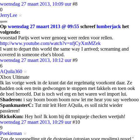
woensdag 27 maart 2013, 10:09 uur
#8
0
JerryLee
quote:
Op
woensdag 27 maart 2013 @ 09:55
schreef
lumberjack
het
volgende:
voorstad Parijs weet weer genoeg weer reden voor rellen.
http://www.youtube.com/watch?v=nfjCyXmMZek
I want to depart this world the same way I arrived; screaming and
covered in someone else's blood.
woensdag 27 maart 2013, 10:12 uur
#9
6
AQuila360
Xbox Ultimate
Ik las vorige week in de krant dat dat regelmatig voorkomt daar. Ze
hadden ook een trein gedwongen te stoppen met fakkels en toen ook
de boel beroofd. Dat is toch wel erg en het waren wel import lui.
Shaderon:
i say boom boom boom now let me hear you say weehooo
SpankmasterC:
Tut mir leit Herr AQuila, es soll nicht wieder
passieren!
RickoKun:
Hey hoi! Ik kom bij dit topiqueje checken weetjuh!
woensdag 27 maart 2013, 10:29 uur
#10
9
Poekieman
Zou de voorspelling uit de dystopian (utopian voor moslims) novel '