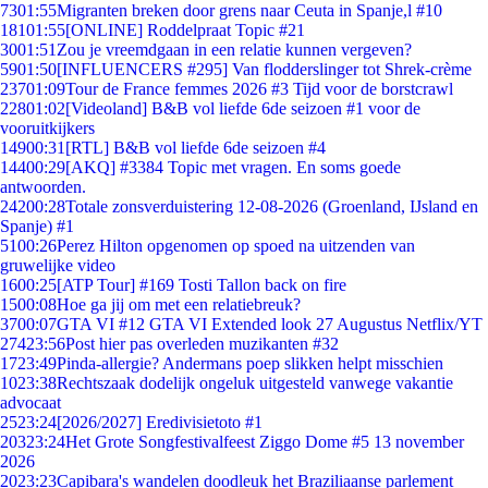
73
01:55
Migranten breken door grens naar Ceuta in Spanje,l #10
181
01:55
[ONLINE] Roddelpraat Topic #21
30
01:51
Zou je vreemdgaan in een relatie kunnen vergeven?
59
01:50
[INFLUENCERS #295] Van flodderslinger tot Shrek-crème
237
01:09
Tour de France femmes 2026 #3 Tijd voor de borstcrawl
228
01:02
[Videoland] B&B vol liefde 6de seizoen #1 voor de
vooruitkijkers
149
00:31
[RTL] B&B vol liefde 6de seizoen #4
144
00:29
[AKQ] #3384 Topic met vragen. En soms goede
antwoorden.
242
00:28
Totale zonsverduistering 12-08-2026 (Groenland, IJsland en
Spanje) #1
51
00:26
Perez Hilton opgenomen op spoed na uitzenden van
gruwelijke video
16
00:25
[ATP Tour] #169 Tosti Tallon back on fire
15
00:08
Hoe ga jij om met een relatiebreuk?
37
00:07
GTA VI #12 GTA VI Extended look 27 Augustus Netflix/YT
274
23:56
Post hier pas overleden muzikanten #32
17
23:49
Pinda-allergie? Andermans poep slikken helpt misschien
10
23:38
Rechtszaak dodelijk ongeluk uitgesteld vanwege vakantie
advocaat
25
23:24
[2026/2027] Eredivisietoto #1
203
23:24
Het Grote Songfestivalfeest Ziggo Dome #5 13 november
2026
20
23:23
Capibara's wandelen doodleuk het Braziliaanse parlement