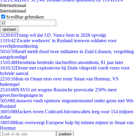
Internationaal
Internationaal
Scrollbar gebruiken
opslaan
32
20:03
Trump wil dat J.D. Vance hem in 2028 opvolgt
13
19:42
'Zwarte weduwes' in Rusland trouwen soldaten voor
overlijdensuitkering
50
10:59
Israël meldt dood twee militairen in Zuid-Libanon, vergelding
aangekondigd
15
10:48
Hiroshima herdenkt slachtoffers atoombom, 81 jaar later
16
10:32
Drone met explosieven bij Duits vliegveld voedt vrees voor
hybride aanval
22
10:16
Iran en Oman eens over route Straat van Hormuz, VS
buitenspel
25
10:08
NAVO zet wegens Russische provocatie 250% meer
gevechtsvliegtuigen in
5
05/08
Litouwen vindt opnieuw migrantentunnel onder grens met Wit-
Rusland
36
05/08
Hackers roven Coldcard-bitcoinwallets leeg voor 114 miljoen
dollar
18
05/08
Iran overweegt Europese hulp bij ruimen mijnen in Straat van
Hormuz