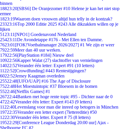
binnen
188
23:20
[SBS6] De Oranjezomer #10 Helene je kan het niet stop
ermee
18
23:19
Waarom doen vrouwen altijd hun telly in de kontzak?
233
23:16
Top 2000 Editie 2025 #243 Alle dikzakken willen op je
lijken
51
23:11
[NPO1] Goedenavond Nederland
254
23:11
De Avondetappe #176 - Met Ellen ten Damme.
76
23:01
[FOK!Voetbalmanager 2026/2027] #1 We zijn er weer
79
22:59
Meer dan 40 uur werken.
179
22:56
[PlayStation #184] Nieuw deel
109
22:56
Kapper Walat (27) slachtoffer van vernielingen
140
22:52
Verander één letter: Expert #91 (10 letters)
11
22:52
[Crowdfunding] #443 Rentestijgingen?
60
22:52
Jerney Kaagman overleden
255
22:48
[UFO/UAP] #16 The Age of Disclosure
75
22:48
Het Moestuintopic #37 Bloesem in de bomen
55
22:46
[Netflix Games] #1
267
22:44
Banken met hoge rente topic #95 - Dichter naar de 0
47
22:42
Verander één letter: Expert #143 (9 letters)
11
22:40
Levenslang voor man die inreed op betogers in München
197
22:35
Verander een letter expert (7lettereditie) #50
12
22:30
Verander één letter. Expert # 75 (8 letters)
195
22:29
[Conference League Donderdag 20:00 uur] Ajax -
Shelbourne FC #2