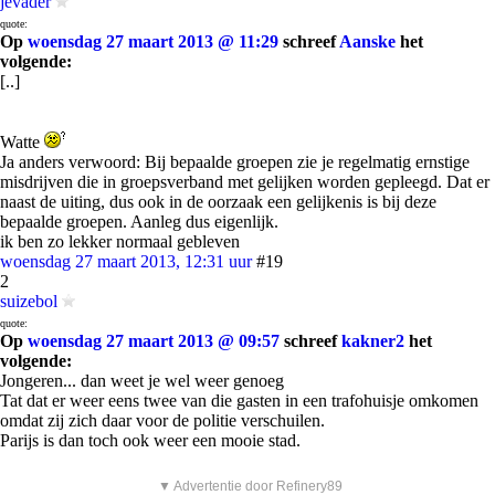
jevader
quote:
Op
woensdag 27 maart 2013 @ 11:29
schreef
Aanske
het
volgende:
[..]
Watte
Ja anders verwoord: Bij bepaalde groepen zie je regelmatig ernstige
misdrijven die in groepsverband met gelijken worden gepleegd. Dat er
naast de uiting, dus ook in de oorzaak een gelijkenis is bij deze
bepaalde groepen. Aanleg dus eigenlijk.
ik ben zo lekker normaal gebleven
woensdag 27 maart 2013, 12:31 uur
#19
2
suizebol
quote:
Op
woensdag 27 maart 2013 @ 09:57
schreef
kakner2
het
volgende:
Jongeren... dan weet je wel weer genoeg
Tat dat er weer eens twee van die gasten in een trafohuisje omkomen
omdat zij zich daar voor de politie verschuilen.
Parijs is dan toch ook weer een mooie stad.
▼ Advertentie door Refinery89