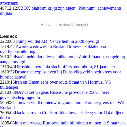
groepsapp
487
12:12
XBOX platform krijgt zijn eigen "Platinum" achievements
dit jaar
▼ Advertentie door Refinery89
Lees ook
32
20:03
Trump wil dat J.D. Vance hem in 2028 opvolgt
13
19:42
'Zwarte weduwes' in Rusland trouwen soldaten voor
overlijdensuitkering
50
10:59
Israël meldt dood twee militairen in Zuid-Libanon, vergelding
aangekondigd
15
10:48
Hiroshima herdenkt slachtoffers atoombom, 81 jaar later
16
10:32
Drone met explosieven bij Duits vliegveld voedt vrees voor
hybride aanval
22
10:16
Iran en Oman eens over route Straat van Hormuz, VS
buitenspel
25
10:08
NAVO zet wegens Russische provocatie 250% meer
gevechtsvliegtuigen in
5
05/08
Litouwen vindt opnieuw migrantentunnel onder grens met Wit-
Rusland
36
05/08
Hackers roven Coldcard-bitcoinwallets leeg voor 114 miljoen
dollar
18
05/08
Iran overweegt Europese hulp bij ruimen mijnen in Straat van