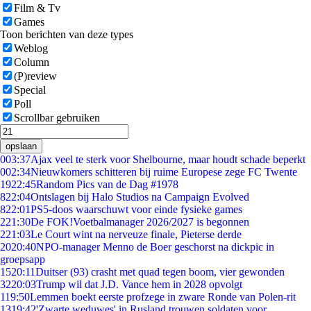
Film & Tv
Games
Toon berichten van deze types
Weblog
Column
(P)review
Special
Poll
Scrollbar gebruiken
opslaan
0
03:37
Ajax veel te sterk voor Shelbourne, maar houdt schade beperkt
0
02:34
Nieuwkomers schitteren bij ruime Europese zege FC Twente
19
22:45
Random Pics van de Dag #1978
8
22:04
Ontslagen bij Halo Studios na Campaign Evolved
8
22:01
PS5-doos waarschuwt voor einde fysieke games
2
21:30
De FOK!Voetbalmanager 2026/2027 is begonnen
2
21:03
Le Court wint na nerveuze finale, Pieterse derde
20
20:40
NPO-manager Menno de Boer geschorst na dickpic in
groepsapp
15
20:11
Duitser (93) crasht met quad tegen boom, vier gewonden
32
20:03
Trump wil dat J.D. Vance hem in 2028 opvolgt
1
19:50
Lemmen boekt eerste profzege in zware Ronde van Polen-rit
13
19:42
'Zwarte weduwes' in Rusland trouwen soldaten voor