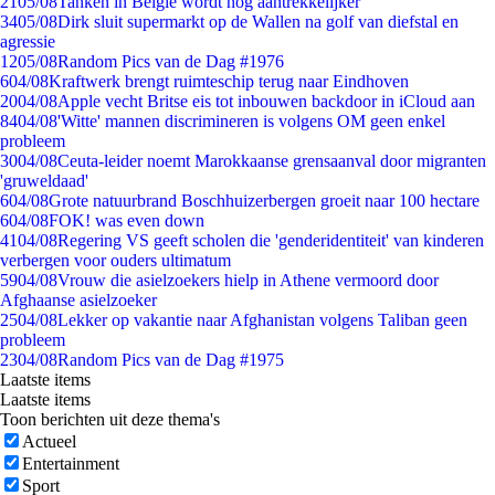
21
05/08
Tanken in België wordt nóg aantrekkelijker
34
05/08
Dirk sluit supermarkt op de Wallen na golf van diefstal en
agressie
12
05/08
Random Pics van de Dag #1976
6
04/08
Kraftwerk brengt ruimteschip terug naar Eindhoven
20
04/08
Apple vecht Britse eis tot inbouwen backdoor in iCloud aan
84
04/08
'Witte' mannen discrimineren is volgens OM geen enkel
probleem
30
04/08
Ceuta-leider noemt Marokkaanse grensaanval door migranten
'gruweldaad'
6
04/08
Grote natuurbrand Boschhuizerbergen groeit naar 100 hectare
6
04/08
FOK! was even down
41
04/08
Regering VS geeft scholen die 'genderidentiteit' van kinderen
verbergen voor ouders ultimatum
59
04/08
Vrouw die asielzoekers hielp in Athene vermoord door
Afghaanse asielzoeker
25
04/08
Lekker op vakantie naar Afghanistan volgens Taliban geen
probleem
23
04/08
Random Pics van de Dag #1975
Laatste items
Laatste items
Toon berichten uit deze thema's
Actueel
Entertainment
Sport