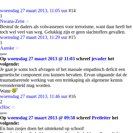
woensdag 27 maart 2013, 11:05 uur
#14
1
Nwana-Zeist
Bestraf de daders als volwassenen voor terrorisme, want daar heeft het
toch wel veel van weg. Gelukkig zijn er geen slachtoffers gevallen.
woensdag 27 maart 2013, 11:29 uur
#15
1
Aanske
quote:
Op
woensdag 27 maart 2013 @ 11:03
schreef
jevader
het
volgende:
Je gaat je soms toch afvragen of het massale empathisch deficit een
genetische component zou kunnen bevatten. Ervan uitgaande dat de
traumatiserende werking van een treinkaping als algemene kennis
verondersteld mag worden.
Watte
woensdag 27 maart 2013, 11:46 uur
#16
2
cHoc
quote:
Op
woensdag 27 maart 2013 @ 09:58
schreef
Pretletter
het
volgende:
En hun zusjes doen het uitstekend op school!