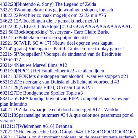
43
22:28
[Nintendo & Sony] The Legend of Zelda
38
22:28
Woningtekort: dus ga je woningen slopen, logisch
180
22:22
Post hier zo vaak mogelijk om 22:22 uur #76
246
22:12
Afbeeldingen die je gemaakt hebt met AI
216
22:05
[UEL/ECL live topic] #160 GOAAAAAAAAAAAAAL
5
21:58
[Boekbespreking] Yesteryear - Caro Claire Burke
193
21:57
Politieke meme's en spotprenten #11
129
21:50
[WLR SC #417] Nieuw deel openen was kaputt
8
21:45
[gratis] Videogames Part 9: Gratis en free-to-play games!
32
21:45
[Voorspellen] Voorspel de eindstand van de Eredivisie
2026/2027
20
21:44
Nieuwe Marvel films. #12
99
21:39
[NPO1] Het Familiediner #23 - te allen tijden
134
21:33
FOK!ers die stoppen met alcohol - waar we stoppen #21
65
21:32
De neergang van Duitsland als lichtend voorbeeld #3
123
21:29
[Nederlands Elftal] Op naar Louis IV?
69
21:27
De Bondgenoten Spoiler Topic #3
83
21:25
UEFA kondigt boycot van FIFA-competities aan vanwege
plan Infantino
140
21:19
Zaken waar je je echt dood aan ergert #17 - Werklui
68
21:18
Spaanstalige nummers #34 A que calor nos pasaremos por el
verano?
111
21:17
[Wielrennen #616] Brennan!
270
21:15
Het enige echte LEGO-topic #45 LEGOOOOOOOOOOO
169
21:13
Wat is op dit moment volgens jou de meest irritante reclame?