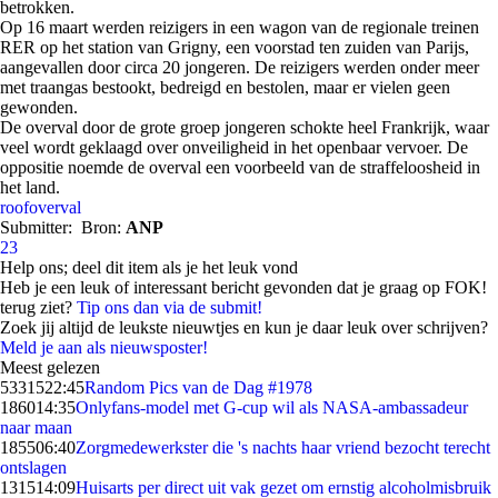
betrokken.
Op 16 maart werden reizigers in een wagon van de regionale treinen
RER op het station van Grigny, een voorstad ten zuiden van Parijs,
aangevallen door circa 20 jongeren. De reizigers werden onder meer
met traangas bestookt, bedreigd en bestolen, maar er vielen geen
gewonden.
De overval door de grote groep jongeren schokte heel Frankrijk, waar
veel wordt geklaagd over onveiligheid in het openbaar vervoer. De
oppositie noemde de overval een voorbeeld van de straffeloosheid in
het land.
roofoverval
Submitter:
Bron:
ANP
23
Help ons; deel dit item als je het leuk vond
Heb je een leuk of interessant bericht gevonden dat je graag op FOK!
terug ziet?
Tip ons dan via de submit!
Zoek jij altijd de leukste nieuwtjes en kun je daar leuk over schrijven?
Meld je aan als nieuwsposter!
Meest gelezen
53315
22:45
Random Pics van de Dag #1978
1860
14:35
Onlyfans-model met G-cup wil als NASA-ambassadeur
naar maan
1855
06:40
Zorgmedewerkster die 's nachts haar vriend bezocht terecht
ontslagen
1315
14:09
Huisarts per direct uit vak gezet om ernstig alcoholmisbruik