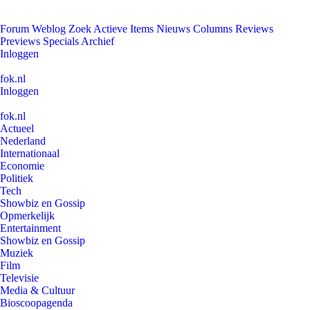
Forum
Weblog
Zoek
Actieve Items
Nieuws
Columns
Reviews
Previews
Specials
Archief
Inloggen
fok.nl
Inloggen
fok.nl
Actueel
Nederland
Internationaal
Economie
Politiek
Tech
Showbiz en Gossip
Opmerkelijk
Entertainment
Showbiz en Gossip
Muziek
Film
Televisie
Media & Cultuur
Bioscoopagenda