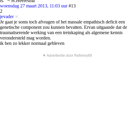
is.
" ~ H.Heeresma
woensdag 27 maart 2013, 11:03 uur
#13
2
jevader
Je gaat je soms toch afvragen of het massale empathisch deficit een
genetische component zou kunnen bevatten. Ervan uitgaande dat de
traumatiserende werking van een treinkaping als algemene kennis
verondersteld mag worden.
ik ben zo lekker normaal gebleven
▼ Advertentie door Refinery89