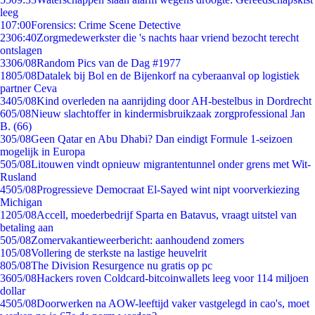
leeg
1
07:00
Forensics: Crime Scene Detective
23
06:40
Zorgmedewerkster die 's nachts haar vriend bezocht terecht
ontslagen
33
06/08
Random Pics van de Dag #1977
18
05/08
Datalek bij Bol en de Bijenkorf na cyberaanval op logistiek
partner Ceva
34
05/08
Kind overleden na aanrijding door AH-bestelbus in Dordrecht
6
05/08
Nieuw slachtoffer in kindermisbruikzaak zorgprofessional Jan
B. (66)
3
05/08
Geen Qatar en Abu Dhabi? Dan eindigt Formule 1-seizoen
mogelijk in Europa
5
05/08
Litouwen vindt opnieuw migrantentunnel onder grens met Wit-
Rusland
45
05/08
Progressieve Democraat El-Sayed wint nipt voorverkiezing
Michigan
12
05/08
Accell, moederbedrijf Sparta en Batavus, vraagt uitstel van
betaling aan
5
05/08
Zomervakantieweerbericht: aanhoudend zomers
1
05/08
Vollering de sterkste na lastige heuvelrit
8
05/08
The Division Resurgence nu gratis op pc
36
05/08
Hackers roven Coldcard-bitcoinwallets leeg voor 114 miljoen
dollar
45
05/08
Doorwerken na AOW-leeftijd vaker vastgelegd in cao's, moet