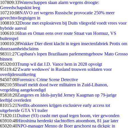
1078
09:33
Waterschappen slaan alarm wegens droogte:
Gereedschapskist leeg
1072
10:08
NAVO zet wegens Russische provocatie 250% meer
gevechtsvliegtuigen in
1008
10:32
Drone met explosieven bij Duits vliegveld voedt vrees voor
hybride aanval
1006
10:16
Iran en Oman eens over route Straat van Hormuz, VS
buitenspel
1000
10:28
Wakker Dier dient klacht in tegen insectenfabriek Protix om
duurzaamheidsclaims
983
11:27
Capibara's lopen Braziliaans parlementsgebouw Mato Grosso
binnen
953
20:03
Trump wil dat J.D. Vance hem in 2028 opvolgt
951
19:42
'Zwarte weduwes' in Rusland trouwen soldaten voor
overlijdensuitkering
945
07:00
Forensics: Crime Scene Detective
882
10:59
Israël meldt dood twee militairen in Zuid-Libanon,
vergelding aangekondigd
858
18:20
Zangeres en Idols-jurylid Jerney Kaagman op 79-jarige
leeftijd overleden
810
15:21
Netflix-abonnees krijgen exclusieve early access tot
uitgebreide GTA VI trailer
718
20:11
Duitser (93) crasht met quad tegen boom, vier gewonden
659
10:48
Hiroshima herdenkt slachtoffers atoombom, 81 jaar later
650
20:40
NPO-manager Menno de Boer geschorst na dickpic in