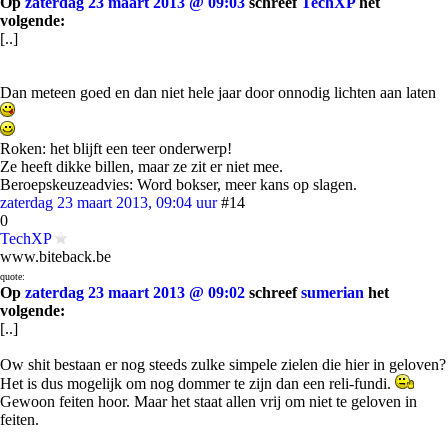
Op
zaterdag 23 maart 2013 @ 09:03
schreef
TechXP
het
volgende:
[..]
Dan meteen goed en dan niet hele jaar door onnodig lichten aan laten
Roken: het blijft een teer onderwerp!
Ze heeft dikke billen, maar ze zit er niet mee.
Beroepskeuzeadvies: Word bokser, meer kans op slagen.
zaterdag 23 maart 2013, 09:04 uur
#14
0
TechXP
www.biteback.be
quote:
Op
zaterdag 23 maart 2013 @ 09:02
schreef
sumerian
het
volgende:
[..]
Ow shit bestaan er nog steeds zulke simpele zielen die hier in geloven?
Het is dus mogelijk om nog dommer te zijn dan een reli-fundi.
Gewoon feiten hoor. Maar het staat allen vrij om niet te geloven in
feiten.