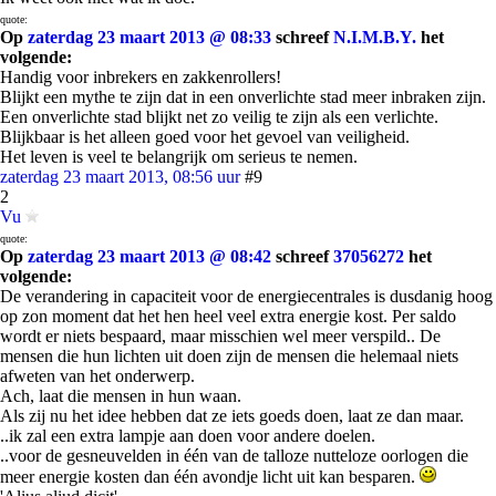
quote:
Op
zaterdag 23 maart 2013 @ 08:33
schreef
N.I.M.B.Y.
het
volgende:
Handig voor inbrekers en zakkenrollers!
Blijkt een mythe te zijn dat in een onverlichte stad meer inbraken zijn.
Een onverlichte stad blijkt net zo veilig te zijn als een verlichte.
Blijkbaar is het alleen goed voor het gevoel van veiligheid.
Het leven is veel te belangrijk om serieus te nemen.
zaterdag 23 maart 2013, 08:56 uur
#9
2
Vu
quote:
Op
zaterdag 23 maart 2013 @ 08:42
schreef
37056272
het
volgende:
De verandering in capaciteit voor de energiecentrales is dusdanig hoog
op zon moment dat het hen heel veel extra energie kost. Per saldo
wordt er niets bespaard, maar misschien wel meer verspild.. De
mensen die hun lichten uit doen zijn de mensen die helemaal niets
afweten van het onderwerp.
Ach, laat die mensen in hun waan.
Als zij nu het idee hebben dat ze iets goeds doen, laat ze dan maar.
..ik zal een extra lampje aan doen voor andere doelen.
..voor de gesneuvelden in één van de talloze nutteloze oorlogen die
meer energie kosten dan één avondje licht uit kan besparen.