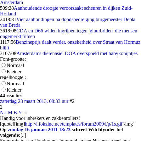
Amsterdam
5
09:28
Aanhoudende droogte veroorzaakt scheuren in dijken Zuid-
Holland
24
18:31
Vier aanhoudingen na doodsbedreiging burgemeester Depla
van Breda
36
18:08
CDA en D66 willen ingrijpen tegen 'gluurbrillen' die mensen
ongemerkt filmen
11
17:56
Benzineprijs daalt verder, onzekerheid over Straat van Hormuz
blijft
31
07/08
Amsterdams dierenasiel DOA overspoeld met babykonijntjes
Font-grootte:
Normaal
Kleiner
regelhoogte :
Normaal
Kleiner
44 reacties
zaterdag 23 maart 2013, 08:33 uur
#2
2
N.I.M.B.Y.
Handig voor inbrekers en zakkenrollers!
[quote][img]
http://i.fokzine.net/templates/forum2009/i/p/1s.gif
[/img]
Op
zondag 16 januari 2011 18:23
schreef Witchfynder het
volgende:
[..]
Soort mix tussen Hawkwind, Immortal en een Nespresso reclame.