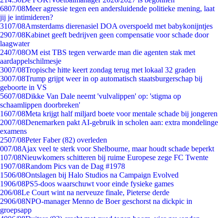
68
07/08
Meer agressie tegen een andersluidende politieke mening, laat
jij je intimideren?
31
07/08
Amsterdams dierenasiel DOA overspoeld met babykonijntjes
29
07/08
Kabinet geeft bedrijven geen compensatie voor schade door
laagwater
24
07/08
OM eist TBS tegen verwarde man die agenten stak met
aardappelschilmesje
30
07/08
Tropische hitte keert zondag terug met lokaal 32 graden
30
07/08
Trump grijpt weer in op automatisch staatsburgerschap bij
geboorte in VS
56
07/08
Dikke Van Dale neemt 'vulvalippen' op: 'stigma op
schaamlippen doorbreken'
16
07/08
Meta krijgt half miljard boete voor mentale schade bij jongeren
20
07/08
Denemarken pakt AI-gebruik in scholen aan: extra mondelinge
examens
25
07/08
Peter Faber (82) overleden
0
07/08
Ajax veel te sterk voor Shelbourne, maar houdt schade beperkt
1
07/08
Nieuwkomers schitteren bij ruime Europese zege FC Twente
19
07/08
Random Pics van de Dag #1978
15
06/08
Ontslagen bij Halo Studios na Campaign Evolved
19
06/08
PS5-doos waarschuwt voor einde fysieke games
2
06/08
Le Court wint na nerveuze finale, Pieterse derde
29
06/08
NPO-manager Menno de Boer geschorst na dickpic in
groepsapp