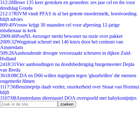
3
12:28
Broer 135 keer gestoken en gesneden: zes jaar cel en tbs voor
doodslag Gouda
2
12:17
RIVM vindt PFAS in al het geteste moedermelk, borstvoeding
blijft advies
8
09:49
Vrouw krijgt 30 maanden cel voor afpersing 12-jarige
misdienaar in kerk
29
09:46
PostNL-bezorger steekt bewoner na ruzie over pakket
20
09:32
Wegpiraat scheurt met 146 km/u door het centrum van
Amsterdam
5
09:28
Aanhoudende droogte veroorzaakt scheuren in dijken Zuid-
Holland
24
18:31
Vier aanhoudingen na doodsbedreiging burgemeester Depla
van Breda
36
18:08
CDA en D66 willen ingrijpen tegen 'gluurbrillen' die mensen
ongemerkt filmen
11
17:56
Benzineprijs daalt verder, onzekerheid over Straat van Hormuz
blijft
31
07/08
Amsterdams dierenasiel DOA overspoeld met babykonijntjes