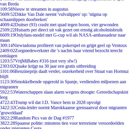
van Breda
1
09:58
Nieuw te streamen in augustus
56
09:52
Dikke Van Dale neemt 'vulvalippen' op: 'stigma op
schaamlippen doorbreken'
40
09:42
Duitser (93) crasht met quad tegen boom, vier gewonden
25
09:22
Huisarts per direct uit vak gezet om ernstig alcoholmisbruik
66
09:19
Onlyfans-model met G-cup wil als NASA-ambassadeur naar
maan
3
09:14
Niewiadoma profiteert van pokerspel en grijpt geel op Ventoux
24
09:02
Zorgmedewerkster die 's nachts haar vriend bezocht terecht
ontslagen
12
03:57
VrijMiBabes #316 (not very sfw!)
23
03:02
Quake krijgt na 30 jaar een gratis uitbreiding
11
01:06
Benzineprijs daalt verder, onzekerheid over Straat van Hormuz
blijft
11
23:30
Smokkelbende opgerold in Spanje, verdienden miljoenen aan
migranten
59
22:53
Waterschappen slaan alarm wegens droogte: Gereedschapskist
leeg
47
22:43
Trump wil dat J.D. Vance hem in 2028 opvolgt
34
22:32
Ceuta-leider noemt Marokkaanse grensaanval door migranten
'gruweldaad'
38
22:29
Random Pics van de Dag #1977
38
22:28
Spaanse politie: minstens tien voor terrorisme veroordeelden
onder migranten Ceuta