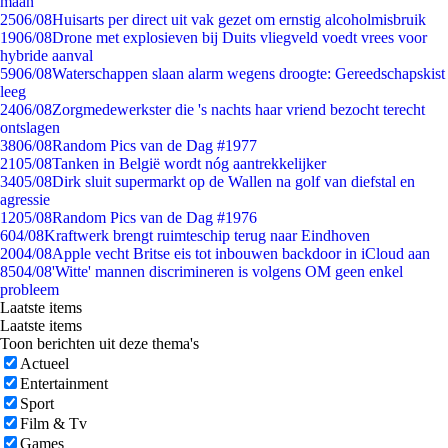
maan
25
06/08
Huisarts per direct uit vak gezet om ernstig alcoholmisbruik
19
06/08
Drone met explosieven bij Duits vliegveld voedt vrees voor
hybride aanval
59
06/08
Waterschappen slaan alarm wegens droogte: Gereedschapskist
leeg
24
06/08
Zorgmedewerkster die 's nachts haar vriend bezocht terecht
ontslagen
38
06/08
Random Pics van de Dag #1977
21
05/08
Tanken in België wordt nóg aantrekkelijker
34
05/08
Dirk sluit supermarkt op de Wallen na golf van diefstal en
agressie
12
05/08
Random Pics van de Dag #1976
6
04/08
Kraftwerk brengt ruimteschip terug naar Eindhoven
20
04/08
Apple vecht Britse eis tot inbouwen backdoor in iCloud aan
85
04/08
'Witte' mannen discrimineren is volgens OM geen enkel
probleem
Laatste items
Laatste items
Toon berichten uit deze thema's
Actueel
Entertainment
Sport
Film & Tv
Games