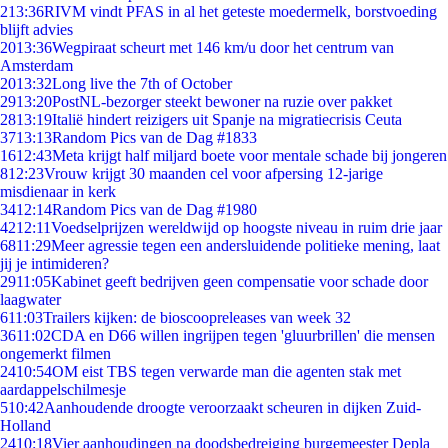
2
13:36
RIVM vindt PFAS in al het geteste moedermelk, borstvoeding
blijft advies
20
13:36
Wegpiraat scheurt met 146 km/u door het centrum van
Amsterdam
20
13:32
Long live the 7th of October
29
13:20
PostNL-bezorger steekt bewoner na ruzie over pakket
28
13:19
Italië hindert reizigers uit Spanje na migratiecrisis Ceuta
37
13:13
Random Pics van de Dag #1833
16
12:43
Meta krijgt half miljard boete voor mentale schade bij jongeren
8
12:23
Vrouw krijgt 30 maanden cel voor afpersing 12-jarige
misdienaar in kerk
34
12:14
Random Pics van de Dag #1980
42
12:11
Voedselprijzen wereldwijd op hoogste niveau in ruim drie jaar
68
11:29
Meer agressie tegen een andersluidende politieke mening, laat
jij je intimideren?
29
11:05
Kabinet geeft bedrijven geen compensatie voor schade door
laagwater
6
11:03
Trailers kijken: de bioscoopreleases van week 32
36
11:02
CDA en D66 willen ingrijpen tegen 'gluurbrillen' die mensen
ongemerkt filmen
24
10:54
OM eist TBS tegen verwarde man die agenten stak met
aardappelschilmesje
5
10:42
Aanhoudende droogte veroorzaakt scheuren in dijken Zuid-
Holland
24
10:18
Vier aanhoudingen na doodsbedreiging burgemeester Depla