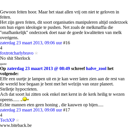
Gewoon feiten hoor. Maar het staat allen vrij om niet te geloven in
feiten.
Het zijn geen feiten, dit soort organisaties manipuleren altijd onderzoek
om hun eigen ideologie te pushen. Net zoals de melkmaffia die
''onafhankelijk'' onderzoek doet naar de goede kwaliteiten van melk
overigens.
zaterdag 23 maart 2013, 09:06 uur
#16
4
foxtrotcharlybravo
No shit Sherlock
quote:
Op
zaterdag 23 maart 2013 @ 08:49
schreef
halve_zool
het
volgende:
Effe een uurtje je lampen uit en je kan weer laten zien aan de rest van
de wereld hoe begaan je bent met het welzijn van onze planeet.
Stelletje hypocrieten.
Ach dat soort lui zitten ook enkel met kerst in de kerk heilig te wezen
opeens......
Echte mannen eten geen honing , die kauwen op bijen.....
zaterdag 23 maart 2013, 09:08 uur
#17
4
TechXP
www.biteback.be