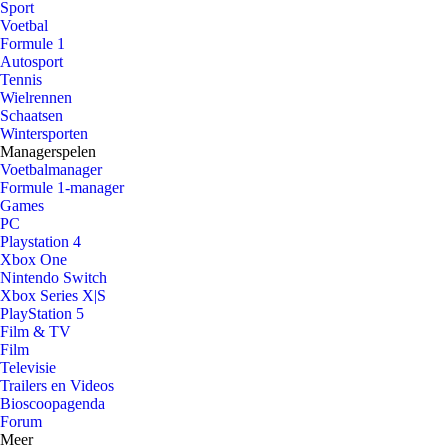
Sport
Voetbal
Formule 1
Autosport
Tennis
Wielrennen
Schaatsen
Wintersporten
Managerspelen
Voetbalmanager
Formule 1-manager
Games
PC
Playstation 4
Xbox One
Nintendo Switch
Xbox Series X|S
PlayStation 5
Film & TV
Film
Televisie
Trailers en Videos
Bioscoopagenda
Forum
Meer