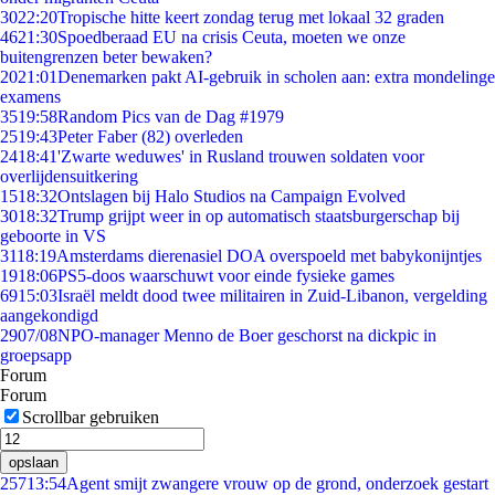
30
22:20
Tropische hitte keert zondag terug met lokaal 32 graden
46
21:30
Spoedberaad EU na crisis Ceuta, moeten we onze
buitengrenzen beter bewaken?
20
21:01
Denemarken pakt AI-gebruik in scholen aan: extra mondelinge
examens
35
19:58
Random Pics van de Dag #1979
25
19:43
Peter Faber (82) overleden
24
18:41
'Zwarte weduwes' in Rusland trouwen soldaten voor
overlijdensuitkering
15
18:32
Ontslagen bij Halo Studios na Campaign Evolved
30
18:32
Trump grijpt weer in op automatisch staatsburgerschap bij
geboorte in VS
31
18:19
Amsterdams dierenasiel DOA overspoeld met babykonijntjes
19
18:06
PS5-doos waarschuwt voor einde fysieke games
69
15:03
Israël meldt dood twee militairen in Zuid-Libanon, vergelding
aangekondigd
29
07/08
NPO-manager Menno de Boer geschorst na dickpic in
groepsapp
Forum
Forum
Scrollbar gebruiken
opslaan
257
13:54
Agent smijt zwangere vrouw op de grond, onderzoek gestart