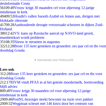
desinformatie Ceuta
561
09:49
Vrouw krijgt 30 maanden cel voor afpersing 12-jarige
misdienaar in kerk
494
09:53
Houthi's vallen Saoedi-Arabië en Jemen aan, dreigen met
blokkade olieroute
417
09:28
Aanhoudende droogte veroorzaakt scheuren in dijken Zuid-
Holland
380
12:42
VS: kans op Russische aanval op NAVO-land groeit,
munitietekort wordt probleem
351
08:35
Nieuw te streamen in augustus
322
12:28
Broer 135 keer gestoken en gesneden: zes jaar cel en tbs voor
doodslag Gouda
▼ Advertentie door Refinery89
Lees ook
3
12:28
Broer 135 keer gestoken en gesneden: zes jaar cel en tbs voor
doodslag Gouda
2
12:17
RIVM vindt PFAS in al het geteste moedermelk, borstvoeding
blijft advies
8
09:49
Vrouw krijgt 30 maanden cel voor afpersing 12-jarige
misdienaar in kerk
29
09:46
PostNL-bezorger steekt bewoner na ruzie over pakket
20
09:32
Wegpiraat scheurt met 146 km/u door het centrum van