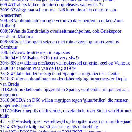
6
09:45
Trailers kijken: de bioscoopreleases van week 32
20
09:32
Wegpiraat scheurt met 146 km/u door het centrum van
Amsterdam
5
09:28
Aanhoudende droogte veroorzaakt scheuren in dijken Zuid-
Holland
0
08:59
Van de Zandschulp overleeft matchpoints, ook Griekspoor
verder in Montreal
0
08:56
Excelsior opent seizoen met ruime zege op promovendus
Cambuur
1
08:35
Nieuw te streamen in augustus
12
06:54
VrijMiBabes #316 (not very sfw!)
3
04:46
Niewiadoma profiteert van pokerspel en grijpt geel op Ventoux
35
00:07
Random Pics van de Dag #1979
28
18:47
Italië hindert reizigers uit Spanje na migratiecrisis Ceuta
24
18:31
Vier aanhoudingen na doodsbedreiging burgemeester Depla
van Breda
11
18:26
Smokkelbende opgerold in Spanje, verdienden miljoenen aan
migranten
36
18:08
CDA en D66 willen ingrijpen tegen 'gluurbrillen' die mensen
ongemerkt filmen
11
17:56
Benzineprijs daalt verder, onzekerheid over Straat van Hormuz
blijft
42
17:47
Voedselprijzen wereldwijd op hoogste niveau in ruim drie jaar
23
14:33
Quake krijgt na 30 jaar een gratis uitbreiding
2
14:30
De FOK!Voetbalmanager 2026/2027 is begonnen