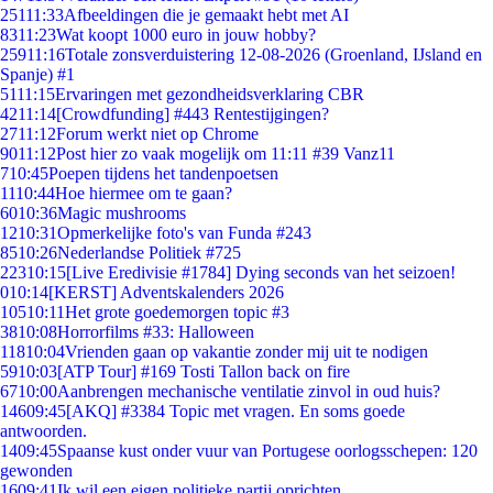
251
11:33
Afbeeldingen die je gemaakt hebt met AI
83
11:23
Wat koopt 1000 euro in jouw hobby?
259
11:16
Totale zonsverduistering 12-08-2026 (Groenland, IJsland en
Spanje) #1
51
11:15
Ervaringen met gezondheidsverklaring CBR
42
11:14
[Crowdfunding] #443 Rentestijgingen?
27
11:12
Forum werkt niet op Chrome
90
11:12
Post hier zo vaak mogelijk om 11:11 #39 Vanz11
7
10:45
Poepen tijdens het tandenpoetsen
11
10:44
Hoe hiermee om te gaan?
60
10:36
Magic mushrooms
12
10:31
Opmerkelijke foto's van Funda #243
85
10:26
Nederlandse Politiek #725
223
10:15
[Live Eredivisie #1784] Dying seconds van het seizoen!
0
10:14
[KERST] Adventskalenders 2026
105
10:11
Het grote goedemorgen topic #3
38
10:08
Horrorfilms #33: Halloween
118
10:04
Vrienden gaan op vakantie zonder mij uit te nodigen
59
10:03
[ATP Tour] #169 Tosti Tallon back on fire
67
10:00
Aanbrengen mechanische ventilatie zinvol in oud huis?
146
09:45
[AKQ] #3384 Topic met vragen. En soms goede
antwoorden.
14
09:45
Spaanse kust onder vuur van Portugese oorlogsschepen: 120
gewonden
16
09:41
Ik wil een eigen politieke partij oprichten