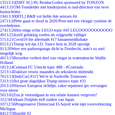
135
13:33
[DRT SC] #6: RendacGoden sponsored by TONZON
44
13:31
OM-Teamleider met kinderporno is oud-directeur van twee
basisscholen
194
13:30
[RTL] B&B vol liefde 6de seizoen #4
247
13:28
Wie gaan er dood in 2026?Post met een vleugje cynisme de
overledenen.
274
13:26
Het enige echte LEGO-topic #45 LEGOOOOOOOOOOO
49
13:25
Jezelf gelukkig voelen als vrijgezelle vijftiger
57
13:21
Covid19 the aftermath #17 bananenmilkshake
65
13:21
Trump wil dat J.D. Vance hem in 2028 opvolgt
9
13:20
Weer een parkeergarage dicht in Dordrecht, auto's zo snel
mogelijk weg
40
13:15
Bezoeker verliest deel van vinger in waterattractie Walibi
Holland
18
13:14
Centraal FC Utrecht topic #88 - #CorreiaIn
32
13:14
Dakloze vrouw maanden als seksslavin misbruikt
76
13:13
[IndyCar] #115 We're in Nashville Tennessee
53
13:11
Het grote dagelijkse Trump nieuws topic #31
20
13:10
Nieuwe Europese richtlijn: vaker repareren ipv vervangen
voor nieuw
50
13:02
Zou je vreemdgaan in een relatie kunnen vergeven?
3
12:56
Orkaan Dolphin treft zuiden van Japan
107
12:56
Progressieve Democraat El-Sayed wint nipt voorverkiezing
Michigan
84
12:55
Brazilië #2