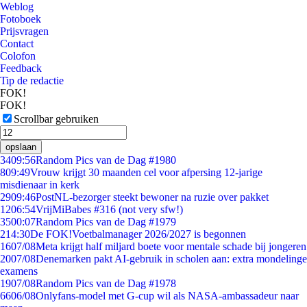
Weblog
Fotoboek
Prijsvragen
Contact
Colofon
Feedback
Tip de redactie
FOK!
FOK!
Scrollbar gebruiken
opslaan
34
09:56
Random Pics van de Dag #1980
8
09:49
Vrouw krijgt 30 maanden cel voor afpersing 12-jarige
misdienaar in kerk
29
09:46
PostNL-bezorger steekt bewoner na ruzie over pakket
12
06:54
VrijMiBabes #316 (not very sfw!)
35
00:07
Random Pics van de Dag #1979
2
14:30
De FOK!Voetbalmanager 2026/2027 is begonnen
16
07/08
Meta krijgt half miljard boete voor mentale schade bij jongeren
20
07/08
Denemarken pakt AI-gebruik in scholen aan: extra mondelinge
examens
19
07/08
Random Pics van de Dag #1978
66
06/08
Onlyfans-model met G-cup wil als NASA-ambassadeur naar