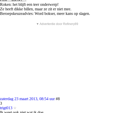
Roken: het blijft een teer onderwerp!
Ze heeft dikke billen, maar ze zit er niet mee.
Beroepskeuzeadvies: Word bokser, meer kans op slagen.
▼ Advertentie door Refinery89
zaterdag 23 maart 2013, 08:54 uur
#8
3
trigt013
Ik weet ook niet wat ik doe.