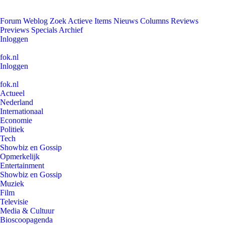
Forum
Weblog
Zoek
Actieve Items
Nieuws
Columns
Reviews
Previews
Specials
Archief
Inloggen
fok.nl
Inloggen
fok.nl
Actueel
Nederland
Internationaal
Economie
Politiek
Tech
Showbiz en Gossip
Opmerkelijk
Entertainment
Showbiz en Gossip
Muziek
Film
Televisie
Media & Cultuur
Bioscoopagenda