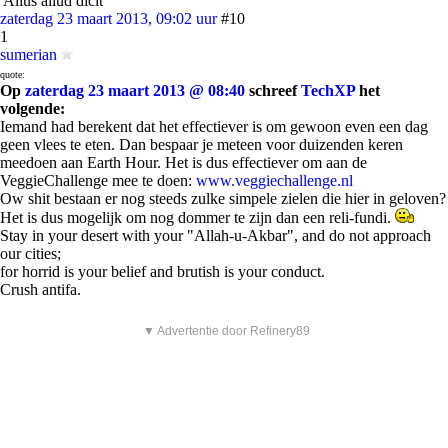
'Alius aliud dicit'
zaterdag 23 maart 2013, 09:02 uur
#10
1
sumerian
quote:
Op
zaterdag 23 maart 2013 @ 08:40
schreef
TechXP
het
volgende:
Iemand had berekent dat het effectiever is om gewoon even een dag
geen vlees te eten. Dan bespaar je meteen voor duizenden keren
meedoen aan Earth Hour. Het is dus effectiever om aan de
VeggieChallenge mee te doen:
www.veggiechallenge.nl
Ow shit bestaan er nog steeds zulke simpele zielen die hier in geloven?
Het is dus mogelijk om nog dommer te zijn dan een reli-fundi.
Stay in your desert with your "Allah-u-Akbar", and do not approach
our cities;
for horrid is your belief and brutish is your conduct.
Crush antifa.
▼ Advertentie door Refinery89