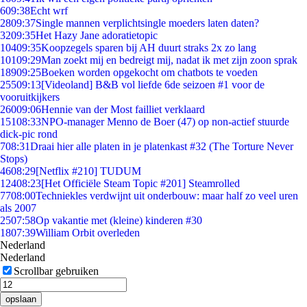
6
09:38
Echt wrf
28
09:37
Single mannen verplichtsingle moeders laten daten?
32
09:35
Het Hazy Jane adoratietopic
104
09:35
Koopzegels sparen bij AH duurt straks 2x zo lang
101
09:29
Man zoekt mij en bedreigt mij, nadat ik met zijn zoon sprak
189
09:25
Boeken worden opgekocht om chatbots te voeden
255
09:13
[Videoland] B&B vol liefde 6de seizoen #1 voor de
vooruitkijkers
260
09:06
Hennie van der Most failliet verklaard
151
08:33
NPO-manager Menno de Boer (47) op non-actief stuurde
dick-pic rond
7
08:31
Draai hier alle platen in je platenkast #32 (The Torture Never
Stops)
46
08:29
[Netflix #210] TUDUM
124
08:23
[Het Officiële Steam Topic #201] Steamrolled
77
08:00
Techniekles verdwijnt uit onderbouw: maar half zo veel uren
als 2007
25
07:58
Op vakantie met (kleine) kinderen #30
18
07:39
William Orbit overleden
Nederland
Nederland
Scrollbar gebruiken
opslaan