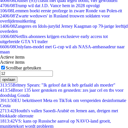
40
06/08
Duitser (93) crasht met quad tegen boom, vier gewonden
47
06/08
Trump wil dat J.D. Vance hem in 2028 opvolgt
1
06/08
Lemmen boekt eerste profzege in zware Ronde van Polen-rit
24
06/08
'Zwarte weduwes' in Rusland trouwen soldaten voor
overlijdensuitkering
14
06/08
Zangeres en Idols-jurylid Jerney Kaagman op 79-jarige leeftijd
overleden
10
06/08
Netflix-abonnees krijgen exclusieve early access tot
uitgebreide GTA VI trailer
66
06/08
Onlyfans-model met G-cup wil als NASA-ambassadeur naar
maan
Actieve items
Actieve items
Scrollbar gebruiken
opslaan
3
13:55
Britney Spears: "Ik geloof dat ik heb gefaald als moeder"
4
13:54
Broer 135 keer gestoken en gesneden: zes jaar cel en tbs voor
doodslag Gouda
39
13:50
EU bekritiseert Meta en TikTok om verspreiden desinformatie
Ceuta
27
13:42
Houthi's vallen Saoedi-Arabië en Jemen aan, dreigen met
blokkade olieroute
18
13:42
VS: kans op Russische aanval op NAVO-land groeit,
munitietekort wordt probleem