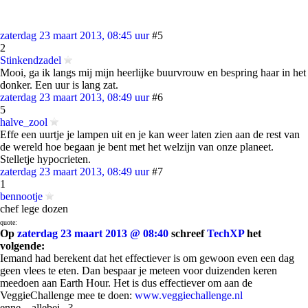
zaterdag 23 maart 2013, 08:45 uur
#5
2
Stinkendzadel
Mooi, ga ik langs mij mijn heerlijke buurvrouw en bespring haar in het
donker. Een uur is lang zat.
zaterdag 23 maart 2013, 08:49 uur
#6
5
halve_zool
Effe een uurtje je lampen uit en je kan weer laten zien aan de rest van
de wereld hoe begaan je bent met het welzijn van onze planeet.
Stelletje hypocrieten.
zaterdag 23 maart 2013, 08:49 uur
#7
1
bennootje
chef lege dozen
quote:
Op
zaterdag 23 maart 2013 @ 08:40
schreef
TechXP
het
volgende:
Iemand had berekent dat het effectiever is om gewoon even een dag
geen vlees te eten. Dan bespaar je meteen voor duizenden keren
meedoen aan Earth Hour. Het is dus effectiever om aan de
VeggieChallenge mee te doen:
www.veggiechallenge.nl
enne....allebei...?