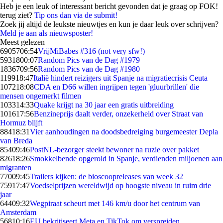
Heb je een leuk of interessant bericht gevonden dat je graag op FOK!
terug ziet?
Tip ons dan via de submit!
Zoek jij altijd de leukste nieuwtjes en kun je daar leuk over schrijven?
Meld je aan als nieuwsposter!
Meest gelezen
69057
06:54
VrijMiBabes #316 (not very sfw!)
59318
00:07
Random Pics van de Dag #1979
18367
09:56
Random Pics van de Dag #1980
1199
18:47
Italië hindert reizigers uit Spanje na migratiecrisis Ceuta
1072
18:08
CDA en D66 willen ingrijpen tegen 'gluurbrillen' die
mensen ongemerkt filmen
1033
14:33
Quake krijgt na 30 jaar een gratis uitbreiding
1016
17:56
Benzineprijs daalt verder, onzekerheid over Straat van
Hormuz blijft
884
18:31
Vier aanhoudingen na doodsbedreiging burgemeester Depla
van Breda
854
09:46
PostNL-bezorger steekt bewoner na ruzie over pakket
826
18:26
Smokkelbende opgerold in Spanje, verdienden miljoenen aan
migranten
770
09:45
Trailers kijken: de bioscoopreleases van week 32
759
17:47
Voedselprijzen wereldwijd op hoogste niveau in ruim drie
jaar
644
09:32
Wegpiraat scheurt met 146 km/u door het centrum van
Amsterdam
568
10:16
EU bekritiseert Meta en TikTok om verspreiden