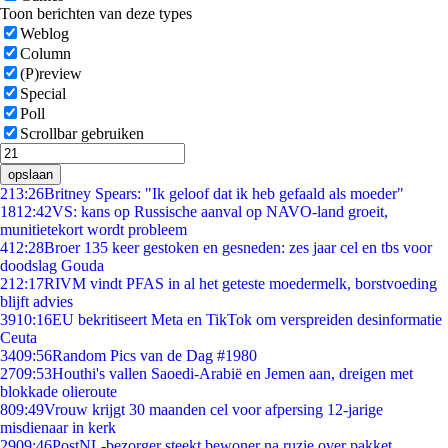
Toon berichten van deze types
Weblog
Column
(P)review
Special
Poll
Scrollbar gebruiken
opslaan
2
13:26
Britney Spears: "Ik geloof dat ik heb gefaald als moeder"
18
12:42
VS: kans op Russische aanval op NAVO-land groeit,
munitietekort wordt probleem
4
12:28
Broer 135 keer gestoken en gesneden: zes jaar cel en tbs voor
doodslag Gouda
2
12:17
RIVM vindt PFAS in al het geteste moedermelk, borstvoeding
blijft advies
39
10:16
EU bekritiseert Meta en TikTok om verspreiden desinformatie
Ceuta
34
09:56
Random Pics van de Dag #1980
27
09:53
Houthi's vallen Saoedi-Arabië en Jemen aan, dreigen met
blokkade olieroute
8
09:49
Vrouw krijgt 30 maanden cel voor afpersing 12-jarige
misdienaar in kerk
29
09:46
PostNL-bezorger steekt bewoner na ruzie over pakket