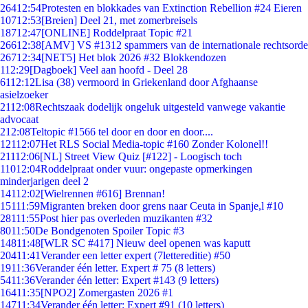
264
12:54
Protesten en blokkades van Extinction Rebellion #24 Eieren
107
12:53
[Breien] Deel 21, met zomerbreisels
187
12:47
[ONLINE] Roddelpraat Topic #21
266
12:38
[AMV] VS #1312 spammers van de internationale rechtsorde
267
12:34
[NET5] Het blok 2026 #32 Blokkendozen
1
12:29
[Dagboek] Veel aan hoofd - Deel 28
61
12:12
Lisa (38) vermoord in Griekenland door Afghaanse
asielzoeker
21
12:08
Rechtszaak dodelijk ongeluk uitgesteld vanwege vakantie
advocaat
2
12:08
Teltopic #1566 tel door en door en door....
121
12:07
Het RLS Social Media-topic #160 Zonder Kolonel!!
211
12:06
[NL] Street View Quiz [#122] - Loogisch toch
110
12:04
Roddelpraat onder vuur: ongepaste opmerkingen
minderjarigen deel 2
141
12:02
[Wielrennen #616] Brennan!
151
11:59
Migranten breken door grens naar Ceuta in Spanje,l #10
281
11:55
Post hier pas overleden muzikanten #32
80
11:50
De Bondgenoten Spoiler Topic #3
148
11:48
[WLR SC #417] Nieuw deel openen was kaputt
204
11:41
Verander een letter expert (7lettereditie) #50
19
11:36
Verander één letter. Expert # 75 (8 letters)
54
11:36
Verander één letter: Expert #143 (9 letters)
164
11:35
[NPO2] Zomergasten 2026 #1
147
11:34
Verander één letter: Expert #91 (10 letters)