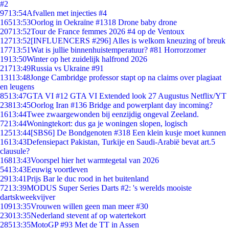
#2
97
13:54
Afvallen met injecties #4
165
13:53
Oorlog in Oekraïne #1318 Drone baby drone
207
13:52
Tour de France femmes 2026 #4 op de Ventoux
127
13:52
[INFLUENCERS #296] Alles is welkom kneuzing of breuk
177
13:51
Wat is jullie binnenhuistemperatuur? #81 Horrorzomer
19
13:50
Winter op het zuidelijk halfrond 2026
217
13:49
Russia vs Ukraine #91
131
13:48
Jonge Cambridge professor stapt op na claims over plagiaat
en leugens
85
13:47
GTA VI #12 GTA VI Extended look 27 Augustus Netflix/YT
238
13:45
Oorlog Iran #136 Bridge and powerplant day incoming?
16
13:44
Twee zwaargewonden bij eenzijdig ongeval Zeeland.
72
13:44
Woningtekort: dus ga je woningen slopen, logisch
125
13:44
[SBS6] De Bondgenoten #318 Een klein kusje moet kunnen
16
13:43
Defensiepact Pakistan, Turkije en Saudi-Arabië bevat art.5
clausule?
168
13:43
Voorspel hier het warmtegetal van 2026
54
13:43
Eeuwig voortleven
29
13:41
Prijs Bar le duc rood in het buitenland
72
13:39
MODUS Super Series Darts #2: 's werelds mooiste
dartskweekvijver
109
13:35
Vrouwen willen geen man meer #30
230
13:35
Nederland stevent af op watertekort
285
13:35
MotoGP #93 Met de TT in Assen