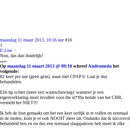
maandag 11 maart 2013, 10:16 uur
#16
1
E-Lise
Nou, das dan duidelijk!
quote:
Op
maandag 11 maart 2013 @ 09:10
schreef
Andromeda
het
volgende:
82 keer per uur (geen gein), maar met CPAP 0. Laat je dus
behandelen.
Eén tip echter (meer een waarschuwing): wanneer je een
eigenverklaring moet invullen voor die m*ffia bende van het CBR,
vermeld het NIET!!!
Ik heb de fout gemaakt om het een keer eerlijk in te vullen en eenmaal
in de molen, kom je er ook NOOIT meer uit. Ondanks dat ik succesvol
behandeld ben en nu dus een normaal slaappatroon heb moet ik elke
drie jaar (was elk jaar) opnieuw mijn rijbewijs aanvragen en de