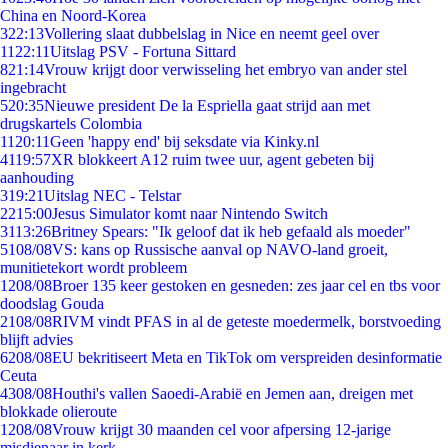
China en Noord-Korea
3
22:13
Vollering slaat dubbelslag in Nice en neemt geel over
11
22:11
Uitslag PSV - Fortuna Sittard
8
21:14
Vrouw krijgt door verwisseling het embryo van ander stel
ingebracht
5
20:35
Nieuwe president De la Espriella gaat strijd aan met
drugskartels Colombia
11
20:11
Geen 'happy end' bij seksdate via Kinky.nl
41
19:57
XR blokkeert A12 ruim twee uur, agent gebeten bij
aanhouding
3
19:21
Uitslag NEC - Telstar
22
15:00
Jesus Simulator komt naar Nintendo Switch
31
13:26
Britney Spears: "Ik geloof dat ik heb gefaald als moeder"
51
08/08
VS: kans op Russische aanval op NAVO-land groeit,
munitietekort wordt probleem
12
08/08
Broer 135 keer gestoken en gesneden: zes jaar cel en tbs voor
doodslag Gouda
21
08/08
RIVM vindt PFAS in al de geteste moedermelk, borstvoeding
blijft advies
62
08/08
EU bekritiseert Meta en TikTok om verspreiden desinformatie
Ceuta
43
08/08
Houthi's vallen Saoedi-Arabië en Jemen aan, dreigen met
blokkade olieroute
12
08/08
Vrouw krijgt 30 maanden cel voor afpersing 12-jarige
misdienaar in kerk