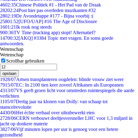
46
02:35
Chinese Politiek #1 - Het Pad van de Draak
282
02:24
Post hier pas overleden muzikanten #32
28
02:19
De Avondetappe #177 - Bijna voorbij :(
258
01:52
[UFO/UAP] #16 The Age of Disclosure
16
01:21
Ik rook nog steeds
9
00:36
TV Time (tracking app) stopt! Alternatief?
147
00:32
[AKQ] #3384 Topic met vragen. En soms goede
antwoorden.
Wetenschap
Wetenschap
Scrollbar gebruiken
opslaan
19
28/07
Artsen transplanteren oogdelen: blinde vrouw ziet weer
79
15/07
EC: In 2100 tien keer zoveel Afrikanen als Europeanen
43
13/07
VS geeft groen licht voor omstreden ruimtespiegels die aarde
verlichten
11
05/07
Dertig jaar na klonen van Dolly: van schaap tot
stamcelrevolutie
44
30/06
Het échte verhaal over ultrabewerkt eten
27
28/06
CERN verbouwt deeltjesversneller LHC voor 1,3 miljard in
jacht op donkere materie
38
27/06
Vijf minuten lopen per uur is genoeg voor een betere
gezondheid