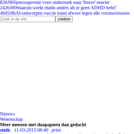
8
26/06
Spinozapremie voor onderzoek naar 'freeze'-reactie
24
26/06
Waarom werkt ritalin anders als je geen ADHD hebt?
46
05/06
AI-ontworpen vaccin traint afweer tegen alle coronavirussen
Nieuws
Wetenschap
Meer mensen met slaapapneu dan gedacht
static
11-03-2013 08:40
print