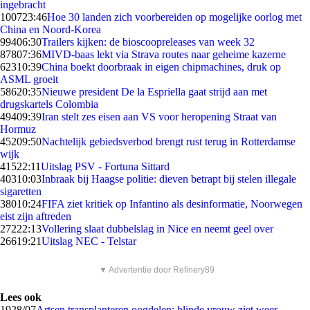
ingebracht
1007
23:46
Hoe 30 landen zich voorbereiden op mogelijke oorlog met
China en Noord-Korea
994
06:30
Trailers kijken: de bioscoopreleases van week 32
878
07:36
MIVD-baas lekt via Strava routes naar geheime kazerne
623
10:39
China boekt doorbraak in eigen chipmachines, druk op
ASML groeit
586
20:35
Nieuwe president De la Espriella gaat strijd aan met
drugskartels Colombia
494
09:39
Iran stelt zes eisen aan VS voor heropening Straat van
Hormuz
452
09:50
Nachtelijk gebiedsverbod brengt rust terug in Rotterdamse
wijk
415
22:11
Uitslag PSV - Fortuna Sittard
403
10:03
Inbraak bij Haagse politie: dieven betrapt bij stelen illegale
sigaretten
380
10:24
FIFA ziet kritiek op Infantino als desinformatie, Noorwegen
eist zijn aftreden
272
22:13
Vollering slaat dubbelslag in Nice en neemt geel over
266
19:21
Uitslag NEC - Telstar
▼ Advertentie door Refinery89
Lees ook
19
28/07
Artsen transplanteren oogdelen: blinde vrouw ziet weer