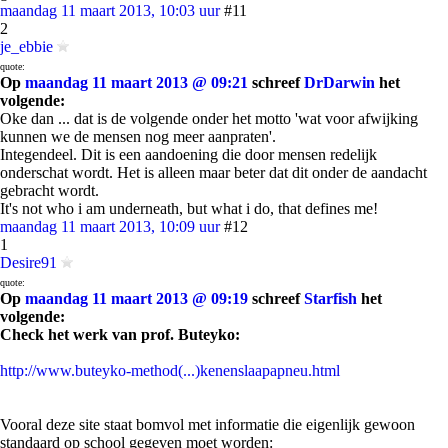
maandag 11 maart 2013, 10:03 uur
#11
2
je_ebbie
quote:
Op
maandag 11 maart 2013 @ 09:21
schreef
DrDarwin
het
volgende:
Oke dan ... dat is de volgende onder het motto 'wat voor afwijking
kunnen we de mensen nog meer aanpraten'.
Integendeel. Dit is een aandoening die door mensen redelijk
onderschat wordt. Het is alleen maar beter dat dit onder de aandacht
gebracht wordt.
It's not who i am underneath, but what i do, that defines me!
maandag 11 maart 2013, 10:09 uur
#12
1
Desire91
quote:
Op
maandag 11 maart 2013 @ 09:19
schreef
Starfish
het
volgende:
Check het werk van prof. Buteyko:
http://www.buteyko-method(...)kenenslaapapneu.html
Vooral deze site staat bomvol met informatie die eigenlijk gewoon
standaard op school gegeven moet worden: