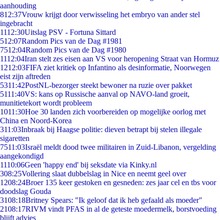
aanhouding
8
12:37
Vrouw krijgt door verwisseling het embryo van ander stel
ingebracht
11
12:30
Uitslag PSV - Fortuna Sittard
5
12:07
Random Pics van de Dag #1981
75
12:04
Random Pics van de Dag #1980
11
12:04
Iran stelt zes eisen aan VS voor heropening Straat van Hormuz
12
12:03
FIFA ziet kritiek op Infantino als desinformatie, Noorwegen
eist zijn aftreden
53
11:42
PostNL-bezorger steekt bewoner na ruzie over pakket
51
11:40
VS: kans op Russische aanval op NAVO-land groeit,
munitietekort wordt probleem
10
11:30
Hoe 30 landen zich voorbereiden op mogelijke oorlog met
China en Noord-Korea
3
11:03
Inbraak bij Haagse politie: dieven betrapt bij stelen illegale
sigaretten
75
11:03
Israël meldt dood twee militairen in Zuid-Libanon, vergelding
aangekondigd
11
10:06
Geen 'happy end' bij seksdate via Kinky.nl
3
08:25
Vollering slaat dubbelslag in Nice en neemt geel over
12
08:24
Broer 135 keer gestoken en gesneden: zes jaar cel en tbs voor
doodslag Gouda
31
08:18
Britney Spears: "Ik geloof dat ik heb gefaald als moeder"
21
08:17
RIVM vindt PFAS in al de geteste moedermelk, borstvoeding
blijft advies