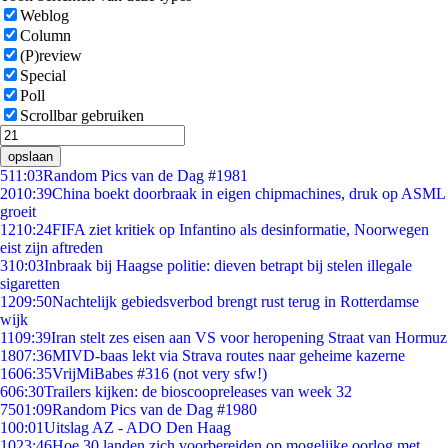
Weblog
Column
(P)review
Special
Poll
Scrollbar gebruiken
opslaan
5
11:03
Random Pics van de Dag #1981
20
10:39
China boekt doorbraak in eigen chipmachines, druk op ASML
groeit
12
10:24
FIFA ziet kritiek op Infantino als desinformatie, Noorwegen
eist zijn aftreden
3
10:03
Inbraak bij Haagse politie: dieven betrapt bij stelen illegale
sigaretten
12
09:50
Nachtelijk gebiedsverbod brengt rust terug in Rotterdamse
wijk
11
09:39
Iran stelt zes eisen aan VS voor heropening Straat van Hormuz
18
07:36
MIVD-baas lekt via Strava routes naar geheime kazerne
16
06:35
VrijMiBabes #316 (not very sfw!)
6
06:30
Trailers kijken: de bioscoopreleases van week 32
75
01:09
Random Pics van de Dag #1980
1
00:01
Uitslag AZ - ADO Den Haag
10
23:46
Hoe 30 landen zich voorbereiden op mogelijke oorlog met