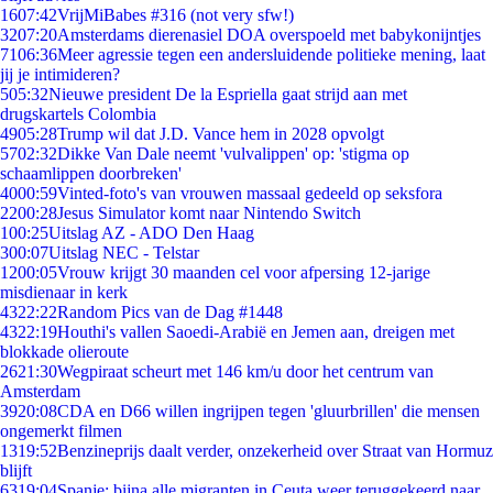
16
07:42
VrijMiBabes #316 (not very sfw!)
32
07:20
Amsterdams dierenasiel DOA overspoeld met babykonijntjes
71
06:36
Meer agressie tegen een andersluidende politieke mening, laat
jij je intimideren?
5
05:32
Nieuwe president De la Espriella gaat strijd aan met
drugskartels Colombia
49
05:28
Trump wil dat J.D. Vance hem in 2028 opvolgt
57
02:32
Dikke Van Dale neemt 'vulvalippen' op: 'stigma op
schaamlippen doorbreken'
40
00:59
Vinted-foto's van vrouwen massaal gedeeld op seksfora
22
00:28
Jesus Simulator komt naar Nintendo Switch
1
00:25
Uitslag AZ - ADO Den Haag
3
00:07
Uitslag NEC - Telstar
12
00:05
Vrouw krijgt 30 maanden cel voor afpersing 12-jarige
misdienaar in kerk
43
22:22
Random Pics van de Dag #1448
43
22:19
Houthi's vallen Saoedi-Arabië en Jemen aan, dreigen met
blokkade olieroute
26
21:30
Wegpiraat scheurt met 146 km/u door het centrum van
Amsterdam
39
20:08
CDA en D66 willen ingrijpen tegen 'gluurbrillen' die mensen
ongemerkt filmen
13
19:52
Benzineprijs daalt verder, onzekerheid over Straat van Hormuz
blijft
63
19:04
Spanje: bijna alle migranten in Ceuta weer teruggekeerd naar