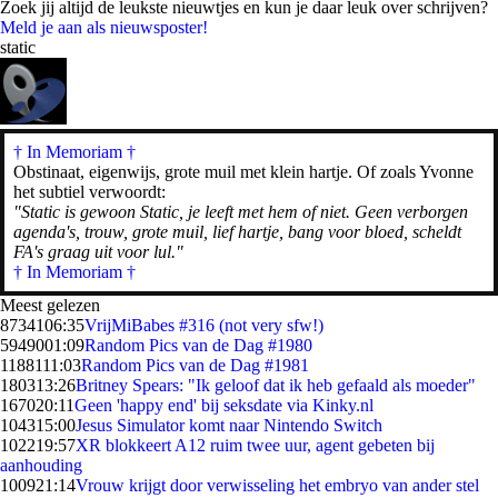
Zoek jij altijd de leukste nieuwtjes en kun je daar leuk over schrijven?
Meld je aan als nieuwsposter!
static
† In Memoriam
†
Obstinaat, eigenwijs, grote muil met klein hartje. Of zoals Yvonne
het subtiel verwoordt:
"Static is gewoon Static, je leeft met hem of niet. Geen verborgen
agenda's, trouw, grote muil, lief hartje, bang voor bloed, scheldt
FA's graag uit voor lul."
† In Memoriam †
Meest gelezen
87341
06:35
VrijMiBabes #316 (not very sfw!)
59490
01:09
Random Pics van de Dag #1980
11881
11:03
Random Pics van de Dag #1981
1803
13:26
Britney Spears: "Ik geloof dat ik heb gefaald als moeder"
1670
20:11
Geen 'happy end' bij seksdate via Kinky.nl
1043
15:00
Jesus Simulator komt naar Nintendo Switch
1022
19:57
XR blokkeert A12 ruim twee uur, agent gebeten bij
aanhouding
1009
21:14
Vrouw krijgt door verwisseling het embryo van ander stel