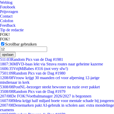
Weblog
Fotoboek
Prijsvragen
Contact
Colofon
Feedback
Tip de redactie
FOK!
FOK!
Scrollbar gebruiken
opslaan
5
11:03
Random Pics van de Dag #1981
18
07:36
MIVD-baas lekt via Strava routes naar geheime kazerne
16
06:35
VrijMiBabes #316 (not very sfw!)
75
01:09
Random Pics van de Dag #1980
12
08/08
Vrouw krijgt 30 maanden cel voor afpersing 12-jarige
misdienaar in kerk
53
08/08
PostNL-bezorger steekt bewoner na ruzie over pakket
35
08/08
Random Pics van de Dag #1979
2
07/08
De FOK!Voetbalmanager 2026/2027 is begonnen
16
07/08
Meta krijgt half miljard boete voor mentale schade bij jongeren
20
07/08
Denemarken pakt AI-gebruik in scholen aan: extra mondelinge
examens