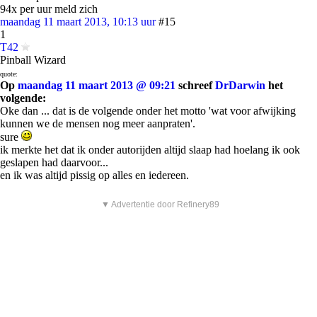
94x per uur meld zich
maandag 11 maart 2013, 10:13 uur
#15
1
T42
Pinball Wizard
quote:
Op
maandag 11 maart 2013 @ 09:21
schreef
DrDarwin
het
volgende:
Oke dan ... dat is de volgende onder het motto 'wat voor afwijking
kunnen we de mensen nog meer aanpraten'.
sure
ik merkte het dat ik onder autorijden altijd slaap had hoelang ik ook
geslapen had daarvoor...
en ik was altijd pissig op alles en iedereen.
▼ Advertentie door Refinery89