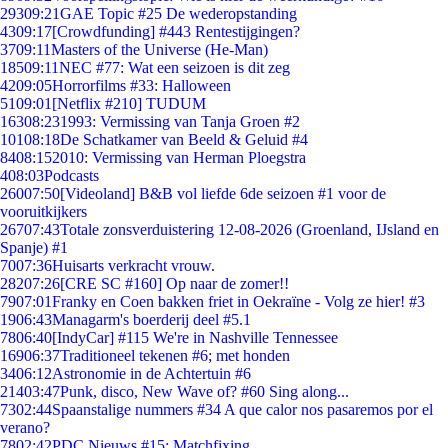
293
09:21
GAE Topic #25 De wederopstanding
43
09:17
[Crowdfunding] #443 Rentestijgingen?
37
09:11
Masters of the Universe (He-Man)
185
09:11
NEC #77: Wat een seizoen is dit zeg
42
09:05
Horrorfilms #33: Halloween
51
09:01
[Netflix #210] TUDUM
163
08:23
1993: Vermissing van Tanja Groen #2
101
08:18
De Schatkamer van Beeld & Geluid #4
84
08:15
2010: Vermissing van Herman Ploegstra
4
08:03
Podcasts
260
07:50
[Videoland] B&B vol liefde 6de seizoen #1 voor de
vooruitkijkers
267
07:43
Totale zonsverduistering 12-08-2026 (Groenland, IJsland en
Spanje) #1
70
07:36
Huisarts verkracht vrouw.
282
07:26
[CRE SC #160] Op naar de zomer!!
79
07:01
Franky en Coen bakken friet in Oekraïne - Volg ze hier! #3
19
06:43
Managarm's boerderij deel #5.1
78
06:40
[IndyCar] #115 We're in Nashville Tennessee
169
06:37
Traditioneel tekenen #6; met honden
34
06:12
Astronomie in de Achtertuin #6
214
03:47
Punk, disco, New Wave of? #60 Sing along...
73
02:44
Spaanstalige nummers #34 A que calor nos pasaremos por el
verano?
78
02:42
PDC Nieuws #15: Matchfixing