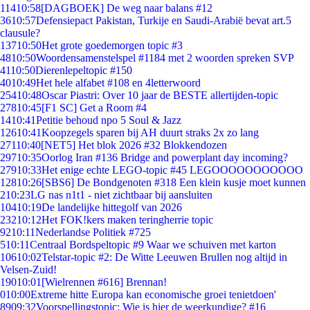
114
10:58
[DAGBOEK] De weg naar balans #12
36
10:57
Defensiepact Pakistan, Turkije en Saudi-Arabië bevat art.5
clausule?
137
10:50
Het grote goedemorgen topic #3
48
10:50
Woordensamenstelspel #1184 met 2 woorden spreken SVP
41
10:50
Dierenlepeltopic #150
40
10:49
Het hele alfabet #108 en 4letterwoord
254
10:48
Oscar Piastri: Over 10 jaar de BESTE allertijden-topic
278
10:45
[F1 SC] Get a Room #4
14
10:41
Petitie behoud npo 5 Soul & Jazz
126
10:41
Koopzegels sparen bij AH duurt straks 2x zo lang
271
10:40
[NET5] Het blok 2026 #32 Blokkendozen
297
10:35
Oorlog Iran #136 Bridge and powerplant day incoming?
279
10:33
Het enige echte LEGO-topic #45 LEGOOOOOOOOOOO
128
10:26
[SBS6] De Bondgenoten #318 Een klein kusje moet kunnen
2
10:23
LG nas n1t1 - niet zichtbaar bij aansluiten
104
10:19
De landelijke hittegolf van 2026
232
10:12
Het FOK!kers maken teringherrie topic
92
10:11
Nederlandse Politiek #725
5
10:11
Centraal Bordspeltopic #9 Waar we schuiven met karton
106
10:02
Telstar-topic #2: De Witte Leeuwen Brullen nog altijd in
Velsen-Zuid!
190
10:01
[Wielrennen #616] Brennan!
0
10:00
Extreme hitte Europa kan economische groei tenietdoen'
89
09:32
Voorspellingstopic: Wie is hier de weerkundige? #16