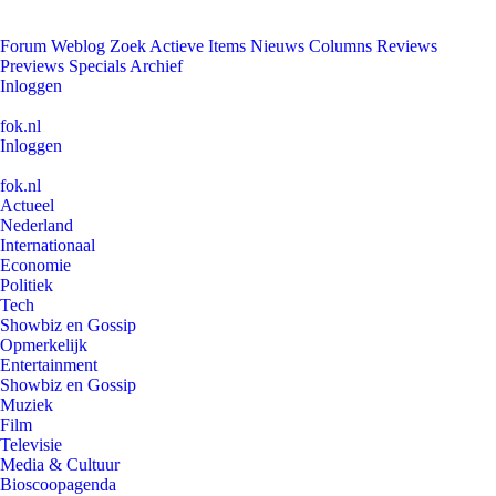
Forum
Weblog
Zoek
Actieve Items
Nieuws
Columns
Reviews
Previews
Specials
Archief
Inloggen
fok.nl
Inloggen
fok.nl
Actueel
Nederland
Internationaal
Economie
Politiek
Tech
Showbiz en Gossip
Opmerkelijk
Entertainment
Showbiz en Gossip
Muziek
Film
Televisie
Media & Cultuur
Bioscoopagenda