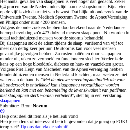
Het aantal gevallen van slaapapneu is veel hoger dan gedacht. Zeker
6,4 procent van de Nederlanders lijdt aan de slaapstoornis. Bijna vier
op de vijf is zich daar niet van bewust. Dat blijkt uit onderzoek van de
Universiteit Twente, Medisch Spectrum Twente, de ApneuVereniging
en Philips onder ruim 4200 mensen.
Volgens de onderzoekers hebben doorberekend naar de Nederlandse
beroepsbevolking zo'n 473 duizend mensen slaapapneu. Nu worden in
totaal tachtigduizend mensen voor de stoornis behandeld.
Bij slaapapneu stokt de adem tijdens de slaap, variërend van vijf tot
meer dan dertig keer per uur. De stoornis kan voor veel mensen
gevaarlijke gevolgen hebben. Zo rusten patiënten door slaapapneu
minder uit, raken ze vermoeid en functioneren slechter. Verder is de
kans op een hoge bloeddruk, diabetes en hart- en vaatziekten groter.
Volgens Piet-Heijn van Mechelen van de ApneuVereniging hebben
honderdduizenden mensen in Nederland klachten, maar weten ze niet
wat er aan de hand is. "
Met de nieuwe screeningsmethodiek die voor
dit onderzoek is ontwikkeld kan slaapapneu vroegtijdiger worden
herkend en kan met een behandeling de levenskwaliteit van patiënten
met slaapapneu sterk worden verbeterd
", stelt hij in een verklaring.
slaapapneu
Submitter:
Bron:
Novum
69
Help ons; deel dit item als je het leuk vond
Heb je een leuk of interessant bericht gevonden dat je graag op FOK!
terug ziet?
Tip ons dan via de submit!