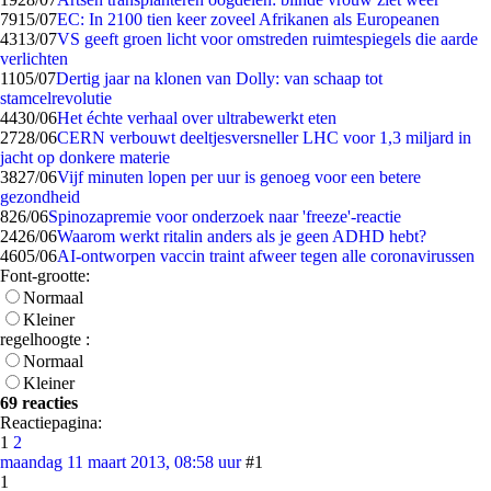
79
15/07
EC: In 2100 tien keer zoveel Afrikanen als Europeanen
43
13/07
VS geeft groen licht voor omstreden ruimtespiegels die aarde
verlichten
11
05/07
Dertig jaar na klonen van Dolly: van schaap tot
stamcelrevolutie
44
30/06
Het échte verhaal over ultrabewerkt eten
27
28/06
CERN verbouwt deeltjesversneller LHC voor 1,3 miljard in
jacht op donkere materie
38
27/06
Vijf minuten lopen per uur is genoeg voor een betere
gezondheid
8
26/06
Spinozapremie voor onderzoek naar 'freeze'-reactie
24
26/06
Waarom werkt ritalin anders als je geen ADHD hebt?
46
05/06
AI-ontworpen vaccin traint afweer tegen alle coronavirussen
Font-grootte:
Normaal
Kleiner
regelhoogte :
Normaal
Kleiner
69 reacties
Reactiepagina:
1
2
maandag 11 maart 2013, 08:58 uur
#1
1