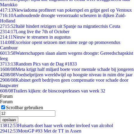
Marokko
4
17:13
Niewiadoma profiteert van pokerspel en grijpt geel op Ventoux
7
16:10
Aanhoudende droogte veroorzaakt scheuren in dijken Zuid-
Holland
27
15:52
Italië hindert reizigers uit Spanje na migratiecrisis Ceuta
23
14:17
Long live the 7th of October
2
14:11
Nieuw te streamen in augustus
1
14:08
Excelsior opent seizoen met ruime zege op promovendus
Cambuur
60
13:58
Waterschappen slaan alarm wegens droogte: Gereedschapskist
leeg
37
13:13
Random Pics van de Dag #1833
16
08/08
Meta krijgt half miljard boete voor mentale schade bij jongeren
42
08/08
Voedselprijzen wereldwijd op hoogste niveau in ruim drie jaar
29
08/08
Kabinet geeft bedrijven geen compensatie voor schade door
laagwater
6
08/08
Trailers kijken: de bioscoopreleases van week 32
Forum
Forum
Scrollbar gebruiken
opslaan
138
12:53
Huisarts doet haar werk onder invloed van alcohol
294
12:53
MotoGP #93 Met de TT in Assen