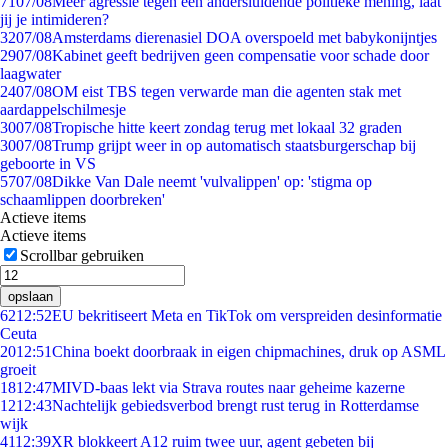
71
07/08
Meer agressie tegen een andersluidende politieke mening, laat
jij je intimideren?
32
07/08
Amsterdams dierenasiel DOA overspoeld met babykonijntjes
29
07/08
Kabinet geeft bedrijven geen compensatie voor schade door
laagwater
24
07/08
OM eist TBS tegen verwarde man die agenten stak met
aardappelschilmesje
30
07/08
Tropische hitte keert zondag terug met lokaal 32 graden
30
07/08
Trump grijpt weer in op automatisch staatsburgerschap bij
geboorte in VS
57
07/08
Dikke Van Dale neemt 'vulvalippen' op: 'stigma op
schaamlippen doorbreken'
Actieve items
Actieve items
Scrollbar gebruiken
opslaan
62
12:52
EU bekritiseert Meta en TikTok om verspreiden desinformatie
Ceuta
20
12:51
China boekt doorbraak in eigen chipmachines, druk op ASML
groeit
18
12:47
MIVD-baas lekt via Strava routes naar geheime kazerne
12
12:43
Nachtelijk gebiedsverbod brengt rust terug in Rotterdamse
wijk
41
12:39
XR blokkeert A12 ruim twee uur, agent gebeten bij