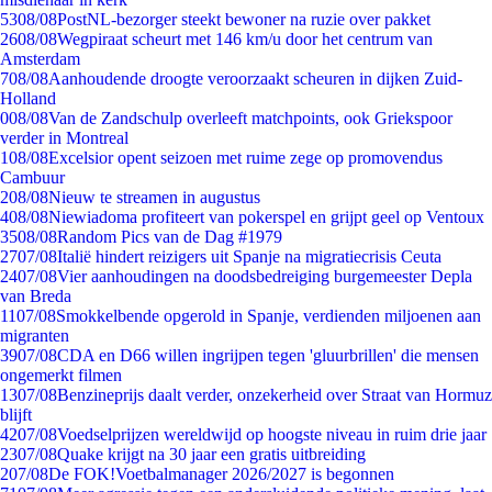
53
08/08
PostNL-bezorger steekt bewoner na ruzie over pakket
26
08/08
Wegpiraat scheurt met 146 km/u door het centrum van
Amsterdam
7
08/08
Aanhoudende droogte veroorzaakt scheuren in dijken Zuid-
Holland
0
08/08
Van de Zandschulp overleeft matchpoints, ook Griekspoor
verder in Montreal
1
08/08
Excelsior opent seizoen met ruime zege op promovendus
Cambuur
2
08/08
Nieuw te streamen in augustus
4
08/08
Niewiadoma profiteert van pokerspel en grijpt geel op Ventoux
35
08/08
Random Pics van de Dag #1979
27
07/08
Italië hindert reizigers uit Spanje na migratiecrisis Ceuta
24
07/08
Vier aanhoudingen na doodsbedreiging burgemeester Depla
van Breda
11
07/08
Smokkelbende opgerold in Spanje, verdienden miljoenen aan
migranten
39
07/08
CDA en D66 willen ingrijpen tegen 'gluurbrillen' die mensen
ongemerkt filmen
13
07/08
Benzineprijs daalt verder, onzekerheid over Straat van Hormuz
blijft
42
07/08
Voedselprijzen wereldwijd op hoogste niveau in ruim drie jaar
23
07/08
Quake krijgt na 30 jaar een gratis uitbreiding
2
07/08
De FOK!Voetbalmanager 2026/2027 is begonnen