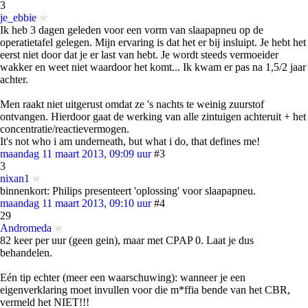
3
je_ebbie
Ik heb 3 dagen geleden voor een vorm van slaapapneu op de
operatietafel gelegen. Mijn ervaring is dat het er bij insluipt. Je hebt het
eerst niet door dat je er last van hebt. Je wordt steeds vermoeider
wakker en weet niet waardoor het komt... Ik kwam er pas na 1,5/2 jaar
achter.
Men raakt niet uitgerust omdat ze 's nachts te weinig zuurstof
ontvangen. Hierdoor gaat de werking van alle zintuigen achteruit + het
concentratie/reactievermogen.
It's not who i am underneath, but what i do, that defines me!
maandag 11 maart 2013, 09:09 uur
#3
3
nixan1
binnenkort: Philips presenteert 'oplossing' voor slaapapneu.
maandag 11 maart 2013, 09:10 uur
#4
29
Andromeda
82 keer per uur (geen gein), maar met CPAP 0. Laat je dus
behandelen.
Eén tip echter (meer een waarschuwing): wanneer je een
eigenverklaring moet invullen voor die m*ffia bende van het CBR,
vermeld het NIET!!!