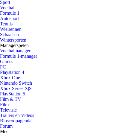
Sport
Voetbal
Formule 1
Autosport
Tennis
Wielrennen
Schaatsen
Wintersporten
Managerspelen
Voetbalmanager
Formule 1-manager
Games
PC
Playstation 4
Xbox One
Nintendo Switch
Xbox Series X|S
PlayStation 5
Film & TV
Film
Televisie
Trailers en Videos
Bioscoopagenda
Forum
Meer