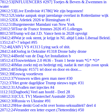
78
12:53
[INFLUENCERS #297] Toetjes & Bevers & Zwemmen in
water
206
12:53
[Live Eredivisie #1786] We zijn begonnen!
79
12:52
Unieke aanpak stopt jarenlange overlast in Rotterdamse wijk
10
12:52
EK Atletiek 2026 te Birmingham #1
15
12:51
Burgemeester Mamdani van New York
210
12:50
Tour de France femmes 2026 #5 Lollergps
80
12:50
Trump wil dat J.D. Vance hem in 2028 opvolgt
194
12:49
Wat je ook stemt, je krijgt in NL altijd Links Liberaal Beleid.
135
12:47
+7 telspel #95
7
12:46
[AMV] VS #1313 Lying sack of shit.
284
12:44
Oorlog in Oekraïne #1318 Drone baby drone
270
12:44
Beeld van de Dag Art Installation b
185
12:43
Touwtrekken 2.0 #636 - Team 1 beste team *G* *O*
105
12:40
Man zoekt mij en bedreigt mij, nadat ik met zijn zoon sprak
209
12:40
Teltopic #1571 tel door en door en door....
59
12:39
Eeuwig voortleven
122
12:37
Vrouwen willen geen man meer #30
72
12:37
Het grote dagelijkse Trump nieuws topic #31
126
12:31
Afvallen met injecties #4
11
12:31
[Dagboek] Veel aan hoofd - Deel 28
160
12:31
[CUL TV] Masterchef Australië 2026
266
12:30
Russia vs Ukraine #91
134
12:29
Hoe denkt God echt over homo-seksualiteit? deel 4
207
12:24
Verander een letter expert (7lettereditie) #50