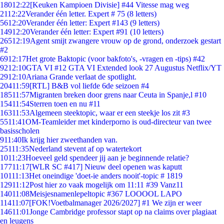
180
12:22
[Keuken Kampioen Divisie] #44 Vitesse mag weg
21
12:22
Verander één letter. Expert # 75 (8 letters)
56
12:20
Verander één letter: Expert #143 (9 letters)
149
12:20
Verander één letter: Expert #91 (10 letters)
265
12:19
Agent smijt zwangere vrouw op de grond, onderzoek gestart
#2
69
12:17
Het grote Baktopic (voor bakfoto's, -vragen en -tips) #42
92
12:10
GTA VI #12 GTA VI Extended look 27 Augustus Netflix/YT
29
12:10
Ariana Grande verlaat de spotlight.
204
11:59
[RTL] B&B vol liefde 6de seizoen #4
185
11:57
Migranten breken door grens naar Ceuta in Spanje,l #10
154
11:54
Sterren toen en nu #11
163
11:53
Algemeen steektopic, waar er een steekje los zit #3
55
11:41
OM-Teamleider met kinderporno is oud-directeur van twee
basisscholen
9
11:40
Ik krijg hier zweethanden van.
251
11:35
Nederland stevent af op watertekort
10
11:23
Hoeveel geld spendeer jij aan je beginnende relatie?
177
11:17
[WLR SC #417] Nieuw deel openen was kaputt
101
11:13
Het oneindige 'doet-ie anders nooit'-topic # 1819
129
11:12
Post hier zo vaak mogelijk om 11:11 #39 Vanz11
140
11:08
Meisjesnamenlepeltopic #367 LOOOOL LAPO
114
11:07
[FOK!Voetbalmanager 2026/2027] #1 We zijn er weer
146
11:01
Jonge Cambridge professor stapt op na claims over plagiaat
en leugens