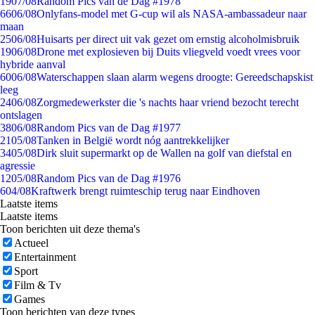
19
07/08
Random Pics van de Dag #1978
66
06/08
Onlyfans-model met G-cup wil als NASA-ambassadeur naar
maan
25
06/08
Huisarts per direct uit vak gezet om ernstig alcoholmisbruik
19
06/08
Drone met explosieven bij Duits vliegveld voedt vrees voor
hybride aanval
60
06/08
Waterschappen slaan alarm wegens droogte: Gereedschapskist
leeg
24
06/08
Zorgmedewerkster die 's nachts haar vriend bezocht terecht
ontslagen
38
06/08
Random Pics van de Dag #1977
21
05/08
Tanken in België wordt nóg aantrekkelijker
34
05/08
Dirk sluit supermarkt op de Wallen na golf van diefstal en
agressie
12
05/08
Random Pics van de Dag #1976
6
04/08
Kraftwerk brengt ruimteschip terug naar Eindhoven
Laatste items
Laatste items
Toon berichten uit deze thema's
Actueel
Entertainment
Sport
Film & Tv
Games
Toon berichten van deze types