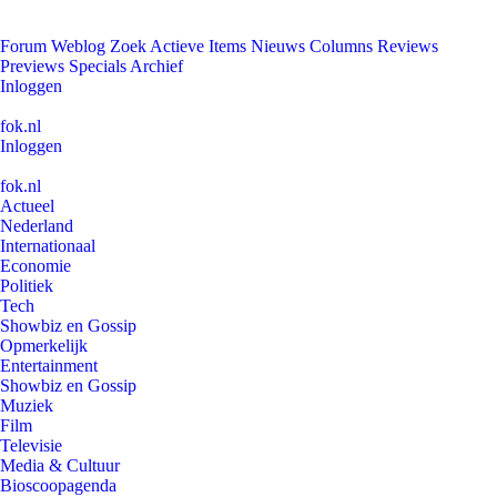
Forum
Weblog
Zoek
Actieve Items
Nieuws
Columns
Reviews
Previews
Specials
Archief
Inloggen
fok.nl
Inloggen
fok.nl
Actueel
Nederland
Internationaal
Economie
Politiek
Tech
Showbiz en Gossip
Opmerkelijk
Entertainment
Showbiz en Gossip
Muziek
Film
Televisie
Media & Cultuur
Bioscoopagenda