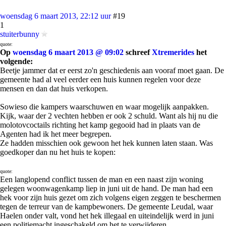
woensdag 6 maart 2013, 22:12 uur
#19
1
stuiterbunny
quote:
Op
woensdag 6 maart 2013 @ 09:02
schreef
Xtremerides
het
volgende:
Beetje jammer dat er eerst zo'n geschiedenis aan vooraf moet gaan. De
gemeente had al veel eerder een huis kunnen regelen voor deze
mensen en dan dat huis verkopen.
Sowieso die kampers waarschuwen en waar mogelijk aanpakken.
Kijk, waar der 2 vechten hebben er ook 2 schuld. Want als hij nu die
molotovcoctails richting het kamp gegooid had in plaats van de
Agenten had ik het meer begrepen.
Ze hadden misschien ook gewoon het hek kunnen laten staan. Was
goedkoper dan nu het huis te kopen:
quote:
Een langlopend conflict tussen de man en een naast zijn woning
gelegen woonwagenkamp liep in juni uit de hand. De man had een
hek voor zijn huis gezet om zich volgens eigen zeggen te beschermen
tegen de terreur van de kampbewoners. De gemeente Leudal, waar
Haelen onder valt, vond het hek illegaal en uiteindelijk werd in juni
een politiemacht ingeschakeld om het te verwijderen.