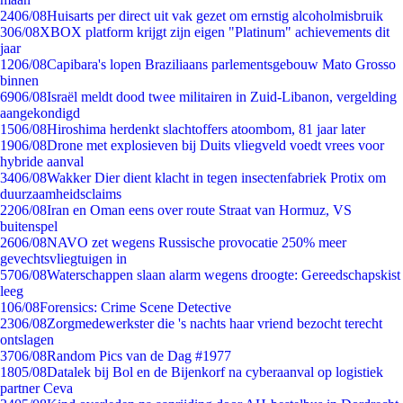
24
06/08
Huisarts per direct uit vak gezet om ernstig alcoholmisbruik
3
06/08
XBOX platform krijgt zijn eigen "Platinum" achievements dit
jaar
12
06/08
Capibara's lopen Braziliaans parlementsgebouw Mato Grosso
binnen
69
06/08
Israël meldt dood twee militairen in Zuid-Libanon, vergelding
aangekondigd
15
06/08
Hiroshima herdenkt slachtoffers atoombom, 81 jaar later
19
06/08
Drone met explosieven bij Duits vliegveld voedt vrees voor
hybride aanval
34
06/08
Wakker Dier dient klacht in tegen insectenfabriek Protix om
duurzaamheidsclaims
22
06/08
Iran en Oman eens over route Straat van Hormuz, VS
buitenspel
26
06/08
NAVO zet wegens Russische provocatie 250% meer
gevechtsvliegtuigen in
57
06/08
Waterschappen slaan alarm wegens droogte: Gereedschapskist
leeg
1
06/08
Forensics: Crime Scene Detective
23
06/08
Zorgmedewerkster die 's nachts haar vriend bezocht terecht
ontslagen
37
06/08
Random Pics van de Dag #1977
18
05/08
Datalek bij Bol en de Bijenkorf na cyberaanval op logistiek
partner Ceva