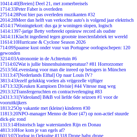
104
14:40
[Breien] Deel 21, met zomerbreisels
17
14:33
Peter Faber is overleden
275
14:28
Post hier pas overleden muzikanten #32
20
14:28
Meer dan helft van verkochte auto's is volgend jaar elektrisch
45
14:17
Woningtekort: dus ga je woningen slopen, logisch
14
14:13
97-jarige Betty verbreekt opnieuw record als oudste
34
14:11
Klacht ingediend tegen grootste insectenfabriek ter wereld
116
14:10
Hurricane & Cyclone Season 2026
7
14:09
Spaanse kust onder vuur van Portugese oorlogsschepen: 120
gewonden
32
14:03
Astronomie in de Achtertuin #6
171
14:02
Wat is jullie binnenhuistemperatuur? #81 Horrorzomer
25
13:56
Levenslang voor man die inreed op betogers in München
131
13:47
[Nederlands Elftal] Op naar Louis IV?
38
13:43
Jezelf gelukkig voelen als vrijgezelle vijftiger
147
13:32
[Keuken Kampioen Divisie] #44 Vitesse mag weg
29
13:32
Transfergeruchten en contractverlenging #83
243
13:31
[Videoland] B&B vol liefde 6de seizoen #1 voor de
vooruitkijkers
18
13:25
Op vakantie met (kleine) kinderen #30
118
13:20
NPO-manager Menno de Boer (47) op non-actief stuurde
dick-pic rond
13
13:14
Historisch lage waterstanden Rijn en Donau
48
13:10
Hoe kom je van egels af?
60
13:07
Oorlog in Oekraïne #1318 Drone baby drone