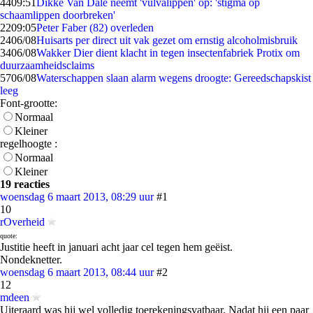
44
09:51
Dikke Van Dale neemt 'vulvalippen' op: 'stigma op
schaamlippen doorbreken'
22
09:05
Peter Faber (82) overleden
24
06/08
Huisarts per direct uit vak gezet om ernstig alcoholmisbruik
34
06/08
Wakker Dier dient klacht in tegen insectenfabriek Protix om
duurzaamheidsclaims
57
06/08
Waterschappen slaan alarm wegens droogte: Gereedschapskist
leeg
Font-grootte:
Normaal
Kleiner
regelhoogte :
Normaal
Kleiner
19 reacties
woensdag 6 maart 2013, 08:29 uur
#1
10
rOverheid
quote:
Justitie heeft in januari acht jaar cel tegen hem geëist.
Nondeknetter.
woensdag 6 maart 2013, 08:44 uur
#2
12
mdeen
Uiteraard was hij wel volledig toerekeningsvatbaar. Nadat hij een paar