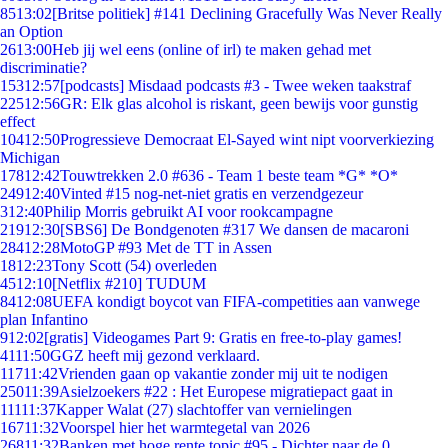
85
13:02
[Britse politiek] #141 Declining Gracefully Was Never Really
an Option
26
13:00
Heb jij wel eens (online of irl) te maken gehad met
discriminatie?
153
12:57
[podcasts] Misdaad podcasts #3 - Twee weken taakstraf
225
12:56
GR: Elk glas alcohol is riskant, geen bewijs voor gunstig
effect
104
12:50
Progressieve Democraat El-Sayed wint nipt voorverkiezing
Michigan
178
12:42
Touwtrekken 2.0 #636 - Team 1 beste team *G* *O*
249
12:40
Vinted #15 nog-net-niet gratis en verzendgezeur
3
12:40
Philip Morris gebruikt AI voor rookcampagne
219
12:30
[SBS6] De Bondgenoten #317 We dansen de macaroni
284
12:28
MotoGP #93 Met de TT in Assen
18
12:23
Tony Scott (54) overleden
45
12:10
[Netflix #210] TUDUM
84
12:08
UEFA kondigt boycot van FIFA-competities aan vanwege
plan Infantino
9
12:02
[gratis] Videogames Part 9: Gratis en free-to-play games!
41
11:50
GGZ heeft mij gezond verklaard.
117
11:42
Vrienden gaan op vakantie zonder mij uit te nodigen
250
11:39
Asielzoekers #22 : Het Europese migratiepact gaat in
111
11:37
Kapper Walat (27) slachtoffer van vernielingen
167
11:32
Voorspel hier het warmtegetal van 2026
268
11:32
Banken met hoge rente topic #95 - Dichter naar de 0