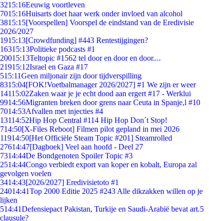
32
15:16
Eeuwig voortleven
70
15:16
Huisarts doet haar werk onder invloed van alcohol
38
15:15
[Voorspellen] Voorspel de eindstand van de Eredivisie
2026/2027
19
15:13
[Crowdfunding] #443 Rentestijgingen?
163
15:13
Politieke podcasts #1
200
15:13
Teltopic #1562 tel door en door en door....
219
15:12
Israel en Gaza #17
5
15:11
Geen miljonair zijn door tijdverspilling
83
15:04
[FOK!Voetbalmanager 2026/2027] #1 We zijn er weer
141
15:02
Zaken waar je je echt dood aan ergert #17 - Werklui
99
14:56
Migranten breken door grens naar Ceuta in Spanje,l #10
70
14:53
Afvallen met injecties #4
131
14:52
Hip Hop Central #114 Hip Hop Don´t Stop!
7
14:50
[X-Files Reboot] Filmen pilot gepland in mei 2026
119
14:50
[Het Officiële Steam Topic #201] Steamrolled
276
14:47
[Dagboek] Veel aan hoofd - Deel 27
73
14:44
De Bondgenoten Spoiler Topic #3
25
14:44
Congo verbiedt export van koper en kobalt, Europa zal
gevolgen voelen
34
14:43
[2026/2027] Eredivisietoto #1
240
14:41
Top 2000 Editie 2025 #243 Alle dikzakken willen op je
lijken
5
14:41
Defensiepact Pakistan, Turkije en Saudi-Arabië bevat art.5
clausule?