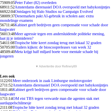
759
09:05
Peter Faber (82) overleden
689
11:52
Amsterdams dierenasiel DOA overspoeld met babykonijntjes
669
22:04
Ontslagen bij Halo Studios na Campaign Evolved
580
09:37
Denemarken pakt AI-gebruik in scholen aan: extra
mondelinge examens
567
11:46
Kabinet geeft bedrijven geen compensatie voor schade door
laagwater
560
13:48
Meer agressie tegen een andersluidende politieke mening,
laat jij je intimideren?
546
11:08
Tropische hitte keert zondag terug met lokaal 32 graden
507
05:00
Trailers kijken: de bioscoopreleases van week 32
485
09:40
Meta krijgt half miljard boete voor mentale schade bij
jongeren
▼ Advertentie door Refinery89
Lees ook
11
22/01
Meer onderzoek in zaak Limburgse molotovgooier
27
11:52
Amsterdams dierenasiel DOA overspoeld met babykonijntjes
18
11:46
Kabinet geeft bedrijven geen compensatie voor schade door
laagwater
17
11:14
OM eist TBS tegen verwarde man die agenten stak met
aardappelschilmesje
21
11:08
Tropische hitte keert zondag terug met lokaal 32 graden