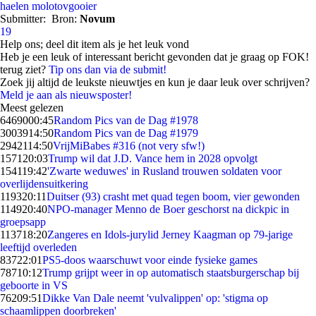
haelen
molotovgooier
Submitter:
Bron:
Novum
19
Help ons; deel dit item als je het leuk vond
Heb je een leuk of interessant bericht gevonden dat je graag op FOK!
terug ziet?
Tip ons dan via de submit!
Zoek jij altijd de leukste nieuwtjes en kun je daar leuk over schrijven?
Meld je aan als nieuwsposter!
Meest gelezen
64690
00:45
Random Pics van de Dag #1978
30039
14:50
Random Pics van de Dag #1979
29421
14:50
VrijMiBabes #316 (not very sfw!)
1571
20:03
Trump wil dat J.D. Vance hem in 2028 opvolgt
1541
19:42
'Zwarte weduwes' in Rusland trouwen soldaten voor
overlijdensuitkering
1193
20:11
Duitser (93) crasht met quad tegen boom, vier gewonden
1149
20:40
NPO-manager Menno de Boer geschorst na dickpic in
groepsapp
1137
18:20
Zangeres en Idols-jurylid Jerney Kaagman op 79-jarige
leeftijd overleden
837
22:01
PS5-doos waarschuwt voor einde fysieke games
787
10:12
Trump grijpt weer in op automatisch staatsburgerschap bij
geboorte in VS
762
09:51
Dikke Van Dale neemt 'vulvalippen' op: 'stigma op
schaamlippen doorbreken'