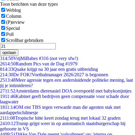
Toon berichten van deze types
Weblog
Column
(P)review
Special
Poll
Scrollbar gebruiken
opslaan
3
14:50
VrijMiBabes #316 (not very sfw!)
26
14:50
Random Pics van de Dag #1979
8
14:33
Quake krijgt na 30 jaar een gratis uitbreiding
2
14:30
De FOK!Voetbalmanager 2026/2027 is begonnen
25
13:48
Meer agressie tegen een andersluidende politieke mening, laat
jij je intimideren?
27
11:52
Amsterdams dierenasiel DOA overspoeld met babykonijntjes
19
11:46
Kabinet geeft bedrijven geen compensatie voor schade door
laagwater
18
11:14
OM eist TBS tegen verwarde man die agenten stak met
aardappelschilmesje
21
11:08
Tropische hitte keert zondag terug met lokaal 32 graden
24
10:12
Trump grijpt weer in op automatisch staatsburgerschap bij
geboorte in VS
44
09:51
Dikke Van Dale neemt 'vulvalippen' op: 'stigma op