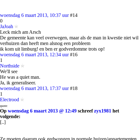
woensdag 6 maart 2013, 10:37 uur
#14
0
JaJoah
Leck mich am Arsch
De gemeente kan veel overwegen, maar als de man in kwestie niet wil
verhuizen dan heeft men alsnog een probleem
ik kom uit limburg! en ben er godverdomme trots op!
woensdag 6 maart 2013, 12:34 uur
#16
1
Northside
We'll see
He was a quiet man.
Ja, ik generaliseer.
woensdag 6 maart 2013, 17:37 uur
#18
1
Electrood
quote:
Op
woensdag 6 maart 2013 @ 12:49
schreef
zyx1981
het
volgende:
[..]
Ze moeten daarom ook gedwongen in normale huizen/appartementen