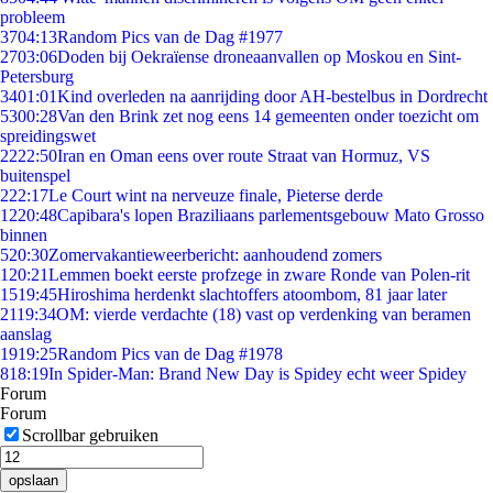
probleem
37
04:13
Random Pics van de Dag #1977
27
03:06
Doden bij Oekraïense droneaanvallen op Moskou en Sint-
Petersburg
34
01:01
Kind overleden na aanrijding door AH-bestelbus in Dordrecht
53
00:28
Van den Brink zet nog eens 14 gemeenten onder toezicht om
spreidingswet
22
22:50
Iran en Oman eens over route Straat van Hormuz, VS
buitenspel
2
22:17
Le Court wint na nerveuze finale, Pieterse derde
12
20:48
Capibara's lopen Braziliaans parlementsgebouw Mato Grosso
binnen
5
20:30
Zomervakantieweerbericht: aanhoudend zomers
1
20:21
Lemmen boekt eerste profzege in zware Ronde van Polen-rit
15
19:45
Hiroshima herdenkt slachtoffers atoombom, 81 jaar later
21
19:34
OM: vierde verdachte (18) vast op verdenking van beramen
aanslag
19
19:25
Random Pics van de Dag #1978
8
18:19
In Spider-Man: Brand New Day is Spidey echt weer Spidey
Forum
Forum
Scrollbar gebruiken
opslaan