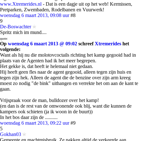
www.Xtremerides.nl
- Dat is een dagje uit op het web! Kermissen,
Pretparken, Zwembaden, Rodelbanen en Vuurwerk!
woensdag 6 maart 2013, 09:08 uur
#8
9
De-Boswachter
Spritz mich im mund....
quote:
Op
woensdag 6 maart 2013 @ 09:02
schreef
Xtremerides
het
volgende:
Want als hij nu die molotovcoctails richting het kamp gegooid had in
plaats van de Agenten had ik het meer begrepen.
Het gekke is, dat heeft ie helemaal niet gedaan.
Hij heeft geen fles naar de agent gegooid, alleen tegen zijn huis en
tegen zijn hek. Alleen de agent die de benzine over zijn arm kreeg
moest zo nodig "de bink" uithangen en verrekte het om aan de kant te
gaan.
Vrijspraak voor de man, bulldozer over het kamp!
(en dan is de rest van de omwonende ook blij, want die kunnen de
kampers ook schieten (ja ik woon in de buurt))
In het bos daar zijn de ..........
woensdag 6 maart 2013, 09:22 uur
#9
5
Gokhan03
Gemeente en machtmisbruik. Ze pakken altijd de verkeerde aan.