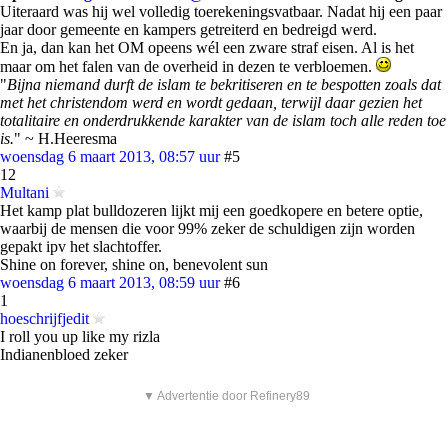
Uiteraard was hij wel volledig toerekeningsvatbaar. Nadat hij een paar
jaar door gemeente en kampers getreiterd en bedreigd werd.
En ja, dan kan het OM opeens wél een zware straf eisen. Al is het
maar om het falen van de overheid in dezen te verbloemen.
"
Bijna niemand durft de islam te bekritiseren en te bespotten zoals dat
met het christendom werd en wordt gedaan, terwijl daar gezien het
totalitaire en onderdrukkende karakter van de islam toch alle reden toe
is.
" ~ H.Heeresma
woensdag 6 maart 2013, 08:57 uur
#5
12
Multani
Het kamp plat bulldozeren lijkt mij een goedkopere en betere optie,
waarbij de mensen die voor 99% zeker de schuldigen zijn worden
gepakt ipv het slachtoffer.
Shine on forever, shine on, benevolent sun
woensdag 6 maart 2013, 08:59 uur
#6
1
hoeschrijfjedit
I roll you up like my rizla
Indianenbloed zeker
▼ Advertentie door Refinery89