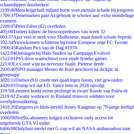
schaamlippen doorbreken'
11
09:40
Meta krijgt half miljard boete voor mentale schade bij jongeren
17
09:37
Denemarken pakt AI-gebruik in scholen aan: extra mondelinge
examens
22
09:05
Peter Faber (82) overleden
4
05:00
Trailers kijken: de bioscoopreleases van week 32
0
03:37
Ajax veel te sterk voor Shelbourne, maar houdt schade beperkt
1
02:34
Nieuwkomers schitteren bij ruime Europese zege FC Twente
19
00:45
Random Pics van de Dag #1978
14
22:04
Ontslagen bij Halo Studios na Campaign Evolved
15
22:01
PS5-doos waarschuwt voor einde fysieke games
2
21:03
Le Court wint na nerveuze finale, Pieterse derde
29
20:40
NPO-manager Menno de Boer geschorst na dickpic in
groepsapp
30
20:11
Duitser (93) crasht met quad tegen boom, vier gewonden
44
20:03
Trump wil dat J.D. Vance hem in 2028 opvolgt
1
19:50
Lemmen boekt eerste profzege in zware Ronde van Polen-rit
21
19:42
'Zwarte weduwes' in Rusland trouwen soldaten voor
overlijdensuitkering
14
18:20
Zangeres en Idols-jurylid Jerney Kaagman op 79-jarige leeftijd
overleden
10
06/08
Netflix-abonnees krijgen exclusieve early access tot
uitgebreide GTA VI trailer
64
06/08
Onlyfans-model met G-cup wil als NASA-ambassadeur naar
maan