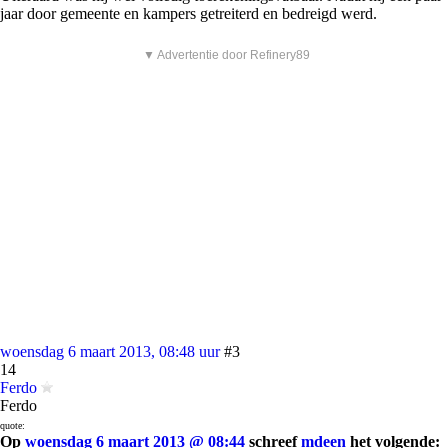
jaar door gemeente en kampers getreiterd en bedreigd werd.
▼ Advertentie door Refinery89
woensdag 6 maart 2013, 08:48 uur
#3
14
Ferdo
Ferdo
quote:
Op
woensdag 6 maart 2013 @ 08:44
schreef
mdeen
het volgende: