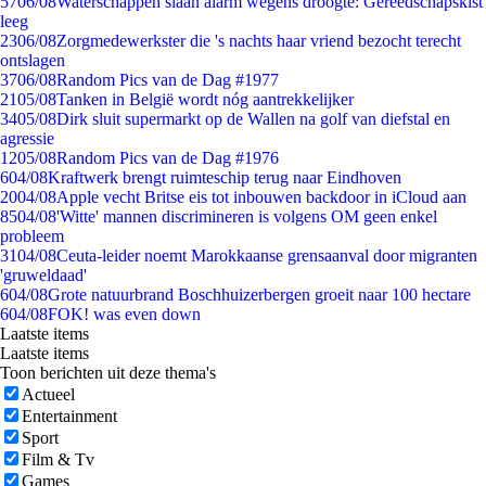
57
06/08
Waterschappen slaan alarm wegens droogte: Gereedschapskist
leeg
23
06/08
Zorgmedewerkster die 's nachts haar vriend bezocht terecht
ontslagen
37
06/08
Random Pics van de Dag #1977
21
05/08
Tanken in België wordt nóg aantrekkelijker
34
05/08
Dirk sluit supermarkt op de Wallen na golf van diefstal en
agressie
12
05/08
Random Pics van de Dag #1976
6
04/08
Kraftwerk brengt ruimteschip terug naar Eindhoven
20
04/08
Apple vecht Britse eis tot inbouwen backdoor in iCloud aan
85
04/08
'Witte' mannen discrimineren is volgens OM geen enkel
probleem
31
04/08
Ceuta-leider noemt Marokkaanse grensaanval door migranten
'gruweldaad'
6
04/08
Grote natuurbrand Boschhuizerbergen groeit naar 100 hectare
6
04/08
FOK! was even down
Laatste items
Laatste items
Toon berichten uit deze thema's
Actueel
Entertainment
Sport
Film & Tv
Games