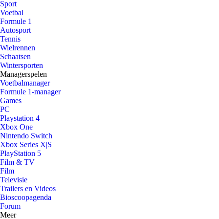
Sport
Voetbal
Formule 1
Autosport
Tennis
Wielrennen
Schaatsen
Wintersporten
Managerspelen
Voetbalmanager
Formule 1-manager
Games
PC
Playstation 4
Xbox One
Nintendo Switch
Xbox Series X|S
PlayStation 5
Film & TV
Film
Televisie
Trailers en Videos
Bioscoopagenda
Forum
Meer