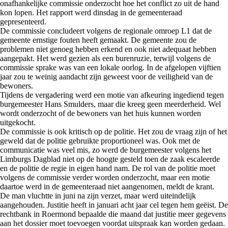
onafhankelijke commissie onderzocht hoe het conflict zo uit de hand
kon lopen. Het rapport werd dinsdag in de gemeenteraad
gepresenteerd.
De commissie concludeert volgens de regionale omroep L1 dat de
gemeente ernstige fouten heeft gemaakt. De gemeente zou de
problemen niet genoeg hebben erkend en ook niet adequaat hebben
aangepakt. Het werd gezien als een burenruzie, terwijl volgens de
commissie sprake was van een lokale oorlog. In de afgelopen vijftien
jaar zou te weinig aandacht zijn geweest voor de veiligheid van de
bewoners.
Tijdens de vergadering werd een motie van afkeuring ingediend tegen
burgemeester Hans Smulders, maar die kreeg geen meerderheid. Wel
wordt onderzocht of de bewoners van het huis kunnen worden
uitgekocht.
De commissie is ook kritisch op de politie. Het zou de vraag zijn of het
geweld dat de politie gebruikte proportioneel was. Ook met de
communicatie was veel mis, zo werd de burgemeester volgens het
Limburgs Dagblad niet op de hoogte gesteld toen de zaak escaleerde
en de politie de regie in eigen hand nam. De rol van de politie moet
volgens de commissie verder worden onderzocht, maar een motie
daartoe werd in de gemeenteraad niet aangenomen, meldt de krant.
De man vluchtte in juni na zijn verzet, maar werd uiteindelijk
aangehouden. Justitie heeft in januari acht jaar cel tegen hem geëist. De
rechtbank in Roermond bepaalde die maand dat justitie meer gegevens
aan het dossier moet toevoegen voordat uitspraak kan worden gedaan.