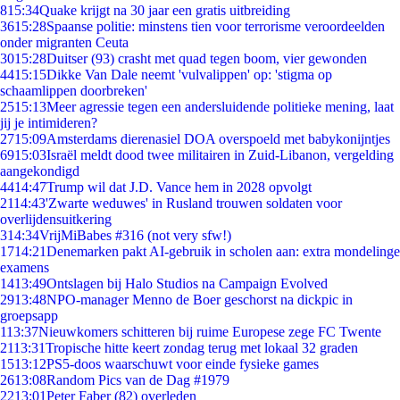
8
15:34
Quake krijgt na 30 jaar een gratis uitbreiding
36
15:28
Spaanse politie: minstens tien voor terrorisme veroordeelden
onder migranten Ceuta
30
15:28
Duitser (93) crasht met quad tegen boom, vier gewonden
44
15:15
Dikke Van Dale neemt 'vulvalippen' op: 'stigma op
schaamlippen doorbreken'
25
15:13
Meer agressie tegen een andersluidende politieke mening, laat
jij je intimideren?
27
15:09
Amsterdams dierenasiel DOA overspoeld met babykonijntjes
69
15:03
Israël meldt dood twee militairen in Zuid-Libanon, vergelding
aangekondigd
44
14:47
Trump wil dat J.D. Vance hem in 2028 opvolgt
21
14:43
'Zwarte weduwes' in Rusland trouwen soldaten voor
overlijdensuitkering
3
14:34
VrijMiBabes #316 (not very sfw!)
17
14:21
Denemarken pakt AI-gebruik in scholen aan: extra mondelinge
examens
14
13:49
Ontslagen bij Halo Studios na Campaign Evolved
29
13:48
NPO-manager Menno de Boer geschorst na dickpic in
groepsapp
1
13:37
Nieuwkomers schitteren bij ruime Europese zege FC Twente
21
13:31
Tropische hitte keert zondag terug met lokaal 32 graden
15
13:12
PS5-doos waarschuwt voor einde fysieke games
26
13:08
Random Pics van de Dag #1979
22
13:01
Peter Faber (82) overleden