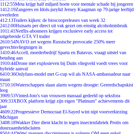
11
12:55
Meta krijgt half miljard boete voor mentale schade bij jongeren
14
12:19
Zangeres en Idols-jurylid Jerney Kaagman op 79-jarige leeftijd
overleden
4
12:13
Trailers kijken: de bioscoopreleases van week 32
24
12:00
Huisarts per direct uit vak gezet om ernstig alcoholmisbruik
10
11:41
Netflix-abonnees krijgen exclusieve early access tot
uitgebreide GTA VI trailer
26
10:54
NAVO zet wegens Russische provocatie 250% meer
gevechtsvliegtuigen in
14
10:46
Accell, moederbedrijf Sparta en Batavus, vraagt uitstel van
betaling aan
19
10:44
Drone met explosieven bij Duits vliegveld voedt vrees voor
hybride aanval
64
10:36
Onlyfans-model met G-cup wil als NASA-ambassadeur naar
maan
57
10:16
Waterschappen slaan alarm wegens droogte: Gereedschapskist
leeg
39
09:53
Vinted-foto's van vrouwen massaal gedeeld op seksfora
3
09:33
XBOX platform krijgt zijn eigen "Platinum" achievements dit
jaar
46
09:22
Progressieve Democraat El-Sayed wint nipt voorverkiezing
Michigan
34
08:18
Wakker Dier dient klacht in tegen insectenfabriek Protix om
duurzaamheidsclaims
85
04:44
'Witte' mannen discrimineren is volgens OM geen enkel