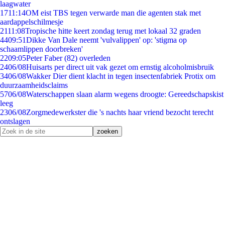
laagwater
17
11:14
OM eist TBS tegen verwarde man die agenten stak met
aardappelschilmesje
21
11:08
Tropische hitte keert zondag terug met lokaal 32 graden
44
09:51
Dikke Van Dale neemt 'vulvalippen' op: 'stigma op
schaamlippen doorbreken'
22
09:05
Peter Faber (82) overleden
24
06/08
Huisarts per direct uit vak gezet om ernstig alcoholmisbruik
34
06/08
Wakker Dier dient klacht in tegen insectenfabriek Protix om
duurzaamheidsclaims
57
06/08
Waterschappen slaan alarm wegens droogte: Gereedschapskist
leeg
23
06/08
Zorgmedewerkster die 's nachts haar vriend bezocht terecht
ontslagen