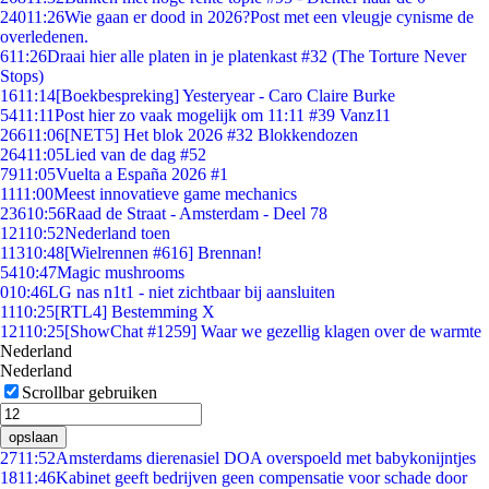
240
11:26
Wie gaan er dood in 2026?Post met een vleugje cynisme de
overledenen.
6
11:26
Draai hier alle platen in je platenkast #32 (The Torture Never
Stops)
16
11:14
[Boekbespreking] Yesteryear - Caro Claire Burke
54
11:11
Post hier zo vaak mogelijk om 11:11 #39 Vanz11
266
11:06
[NET5] Het blok 2026 #32 Blokkendozen
264
11:05
Lied van de dag #52
79
11:05
Vuelta a España 2026 #1
11
11:00
Meest innovatieve game mechanics
236
10:56
Raad de Straat - Amsterdam - Deel 78
121
10:52
Nederland toen
113
10:48
[Wielrennen #616] Brennan!
54
10:47
Magic mushrooms
0
10:46
LG nas n1t1 - niet zichtbaar bij aansluiten
11
10:25
[RTL4] Bestemming X
121
10:25
[ShowChat #1259] Waar we gezellig klagen over de warmte
Nederland
Nederland
Scrollbar gebruiken
opslaan
27
11:52
Amsterdams dierenasiel DOA overspoeld met babykonijntjes
18
11:46
Kabinet geeft bedrijven geen compensatie voor schade door