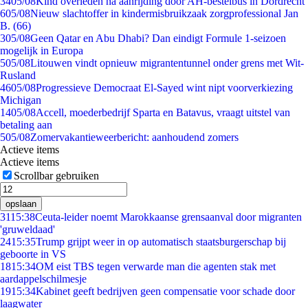
34
05/08
Kind overleden na aanrijding door AH-bestelbus in Dordrecht
6
05/08
Nieuw slachtoffer in kindermisbruikzaak zorgprofessional Jan
B. (66)
3
05/08
Geen Qatar en Abu Dhabi? Dan eindigt Formule 1-seizoen
mogelijk in Europa
5
05/08
Litouwen vindt opnieuw migrantentunnel onder grens met Wit-
Rusland
46
05/08
Progressieve Democraat El-Sayed wint nipt voorverkiezing
Michigan
14
05/08
Accell, moederbedrijf Sparta en Batavus, vraagt uitstel van
betaling aan
5
05/08
Zomervakantieweerbericht: aanhoudend zomers
Actieve items
Actieve items
Scrollbar gebruiken
opslaan
31
15:38
Ceuta-leider noemt Marokkaanse grensaanval door migranten
'gruweldaad'
24
15:35
Trump grijpt weer in op automatisch staatsburgerschap bij
geboorte in VS
18
15:34
OM eist TBS tegen verwarde man die agenten stak met
aardappelschilmesje
19
15:34
Kabinet geeft bedrijven geen compensatie voor schade door
laagwater