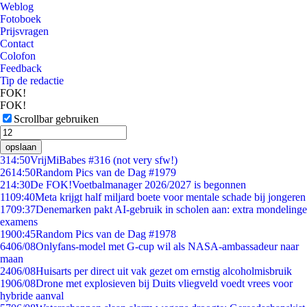
Weblog
Fotoboek
Prijsvragen
Contact
Colofon
Feedback
Tip de redactie
FOK!
FOK!
Scrollbar gebruiken
opslaan
3
14:50
VrijMiBabes #316 (not very sfw!)
26
14:50
Random Pics van de Dag #1979
2
14:30
De FOK!Voetbalmanager 2026/2027 is begonnen
11
09:40
Meta krijgt half miljard boete voor mentale schade bij jongeren
17
09:37
Denemarken pakt AI-gebruik in scholen aan: extra mondelinge
examens
19
00:45
Random Pics van de Dag #1978
64
06/08
Onlyfans-model met G-cup wil als NASA-ambassadeur naar
maan
24
06/08
Huisarts per direct uit vak gezet om ernstig alcoholmisbruik
19
06/08
Drone met explosieven bij Duits vliegveld voedt vrees voor
hybride aanval