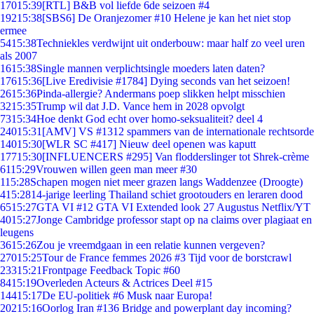
170
15:39
[RTL] B&B vol liefde 6de seizoen #4
192
15:38
[SBS6] De Oranjezomer #10 Helene je kan het niet stop
ermee
54
15:38
Techniekles verdwijnt uit onderbouw: maar half zo veel uren
als 2007
16
15:38
Single mannen verplichtsingle moeders laten daten?
176
15:36
[Live Eredivisie #1784] Dying seconds van het seizoen!
26
15:36
Pinda-allergie? Andermans poep slikken helpt misschien
32
15:35
Trump wil dat J.D. Vance hem in 2028 opvolgt
73
15:34
Hoe denkt God echt over homo-seksualiteit? deel 4
240
15:31
[AMV] VS #1312 spammers van de internationale rechtsorde
140
15:30
[WLR SC #417] Nieuw deel openen was kaputt
177
15:30
[INFLUENCERS #295] Van flodderslinger tot Shrek-crème
61
15:29
Vrouwen willen geen man meer #30
1
15:28
Schapen mogen niet meer grazen langs Waddenzee (Droogte)
4
15:28
14-jarige leerling Thailand schiet grootouders en leraren dood
65
15:27
GTA VI #12 GTA VI Extended look 27 Augustus Netflix/YT
40
15:27
Jonge Cambridge professor stapt op na claims over plagiaat en
leugens
36
15:26
Zou je vreemdgaan in een relatie kunnen vergeven?
270
15:25
Tour de France femmes 2026 #3 Tijd voor de borstcrawl
233
15:21
Frontpage Feedback Topic #60
84
15:19
Overleden Acteurs & Actrices Deel #15
144
15:17
De EU-politiek #6 Musk naar Europa!
202
15:16
Oorlog Iran #136 Bridge and powerplant day incoming?