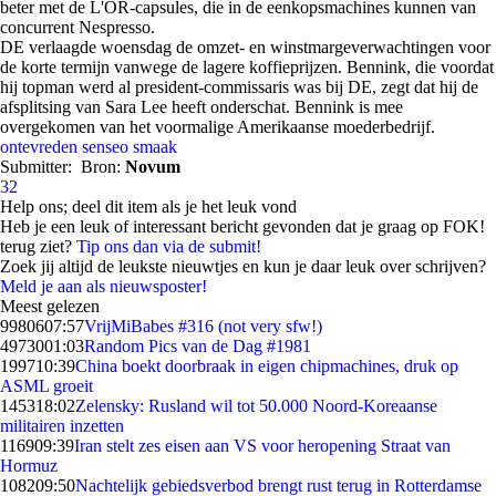
beter met de L'OR-capsules, die in de eenkopsmachines kunnen van
concurrent Nespresso.
DE verlaagde woensdag de omzet- en winstmargeverwachtingen voor
de korte termijn vanwege de lagere koffieprijzen. Bennink, die voordat
hij topman werd al president-commissaris was bij DE, zegt dat hij de
afsplitsing van Sara Lee heeft onderschat. Bennink is mee
overgekomen van het voormalige Amerikaanse moederbedrijf.
ontevreden
senseo
smaak
Submitter:
Bron:
Novum
32
Help ons; deel dit item als je het leuk vond
Heb je een leuk of interessant bericht gevonden dat je graag op FOK!
terug ziet?
Tip ons dan via de submit!
Zoek jij altijd de leukste nieuwtjes en kun je daar leuk over schrijven?
Meld je aan als nieuwsposter!
Meest gelezen
99806
07:57
VrijMiBabes #316 (not very sfw!)
49730
01:03
Random Pics van de Dag #1981
1997
10:39
China boekt doorbraak in eigen chipmachines, druk op
ASML groeit
1453
18:02
Zelensky: Rusland wil tot 50.000 Noord-Koreaanse
militairen inzetten
1169
09:39
Iran stelt zes eisen aan VS voor heropening Straat van
Hormuz
1082
09:50
Nachtelijk gebiedsverbod brengt rust terug in Rotterdamse