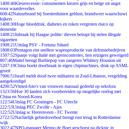
14
08:46
Kleurrecessie: consumenten kiezen grijs en beige uit angst
voor waardeverlies
6
08:42
Natuurbrand bij Soesterduinen geblust, brandweer waarschuwt
kijkers
14
08:30
Hoge bloeddruk, diabetes en roken vergroten risico op
dementie
14
08:21
Inbraak bij Haagse politie: dieven betrapt bij stelen illegale
sigaretten
19
08:21
Uitslag PSV - Fortuna Sittard
18
08:03
Pentagon eist snellere wapenproductie van defensiebedrijven
15
07:52
Spanje volgt Italië met grenscontroles, tien reizigers geweigerd
8
07:46
Mattel brengt Barbiepop van zangeres Whitney Houston uit
52
07:19
China boekt doorbraak in eigen chipmachines, druk op ASML
groeit
79
06:51
Israël meldt dood twee militairen in Zuid-Libanon, vergelding
aangekondigd
42
00:52
Vinted-foto's van vrouwen massaal gedeeld op seksfora
13
23:56
Hoe 30 landen zich voorbereiden op mogelijke oorlog met
China en Noord-Korea
1
22:54
Uitslag FC Groningen - FC Utrecht
2
22:53
Uitslag PEC Zwolle - Ajax
1
22:52
Uitslag sc Heerenveen - FC Twente
27
22:52
Nachtelijk gebiedsverbod brengt rust terug in Rotterdamse
wijk
30
22:47
NPO-manager Menno de Boer geschorst na dickpic in