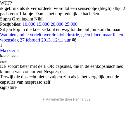
WTF?
ik gebruik als ik veroordeeld word tot een senseootje (blegh) altijd 2
pads voor 1 kopje. Dan is het nog redelijk te hachelen.
Supra Groningam Nihil
Postjubilea:
10.000
15.000
20.000
25.000
Sit jou kop in die koei se kont en wag tot die bul jou kom holnaai
Wat niemand je vertelt over de bioindustrie, geen bloed maar feiten
woensdag 27 februari 2013, 12:11 uur
#8
1
Maxzter
kaas; saak
quote:
DE scoort beter met de L'OR-capsules, die in de eenkopsmachines
kunnen van concurrent Nespresso.
Terwijl die dus echt niet te zuipen zijn als je het vergelijkt met de
capsules van nespresso zelf
signature
▼ Advertentie door Refinery89