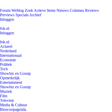
Forum
Weblog
Zoek
Actieve Items
Nieuws
Columns
Reviews
Previews
Specials
Archief
Inloggen
fok.nl
Inloggen
fok.nl
Actueel
Nederland
Internationaal
Economie
Politiek
Tech
Showbiz en Gossip
Opmerkelijk
Entertainment
Showbiz en Gossip
Muziek
Film
Televisie
Media & Cultuur
Bioscoopagenda