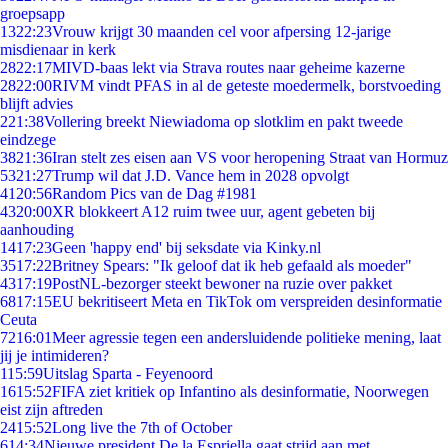
groepsapp
13
22:23
Vrouw krijgt 30 maanden cel voor afpersing 12-jarige
misdienaar in kerk
28
22:17
MIVD-baas lekt via Strava routes naar geheime kazerne
28
22:00
RIVM vindt PFAS in al de geteste moedermelk, borstvoeding
blijft advies
2
21:38
Vollering breekt Niewiadoma op slotklim en pakt tweede
eindzege
38
21:36
Iran stelt zes eisen aan VS voor heropening Straat van Hormuz
53
21:27
Trump wil dat J.D. Vance hem in 2028 opvolgt
41
20:56
Random Pics van de Dag #1981
43
20:00
XR blokkeert A12 ruim twee uur, agent gebeten bij
aanhouding
14
17:23
Geen 'happy end' bij seksdate via Kinky.nl
35
17:22
Britney Spears: "Ik geloof dat ik heb gefaald als moeder"
43
17:19
PostNL-bezorger steekt bewoner na ruzie over pakket
68
17:15
EU bekritiseert Meta en TikTok om verspreiden desinformatie
Ceuta
72
16:01
Meer agressie tegen een andersluidende politieke mening, laat
jij je intimideren?
1
15:59
Uitslag Sparta - Feyenoord
16
15:52
FIFA ziet kritiek op Infantino als desinformatie, Noorwegen
eist zijn aftreden
24
15:52
Long live the 7th of October
6
14:34
Nieuwe president De la Espriella gaat strijd aan met