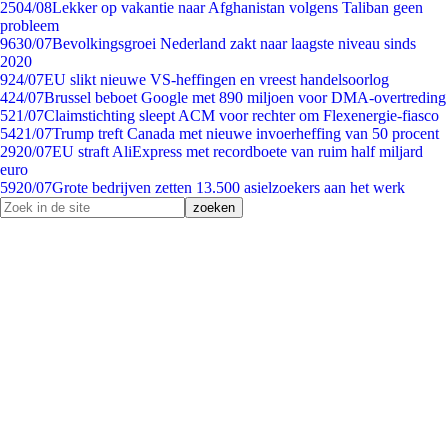
25
04/08
Lekker op vakantie naar Afghanistan volgens Taliban geen
probleem
96
30/07
Bevolkingsgroei Nederland zakt naar laagste niveau sinds
2020
9
24/07
EU slikt nieuwe VS-heffingen en vreest handelsoorlog
4
24/07
Brussel beboet Google met 890 miljoen voor DMA-overtreding
5
21/07
Claimstichting sleept ACM voor rechter om Flexenergie-fiasco
54
21/07
Trump treft Canada met nieuwe invoerheffing van 50 procent
29
20/07
EU straft AliExpress met recordboete van ruim half miljard
euro
59
20/07
Grote bedrijven zetten 13.500 asielzoekers aan het werk