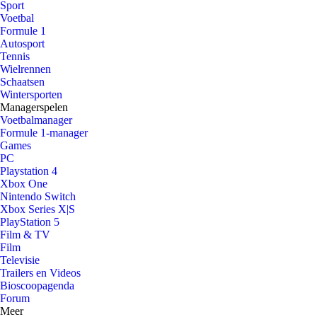
Sport
Voetbal
Formule 1
Autosport
Tennis
Wielrennen
Schaatsen
Wintersporten
Managerspelen
Voetbalmanager
Formule 1-manager
Games
PC
Playstation 4
Xbox One
Nintendo Switch
Xbox Series X|S
PlayStation 5
Film & TV
Film
Televisie
Trailers en Videos
Bioscoopagenda
Forum
Meer