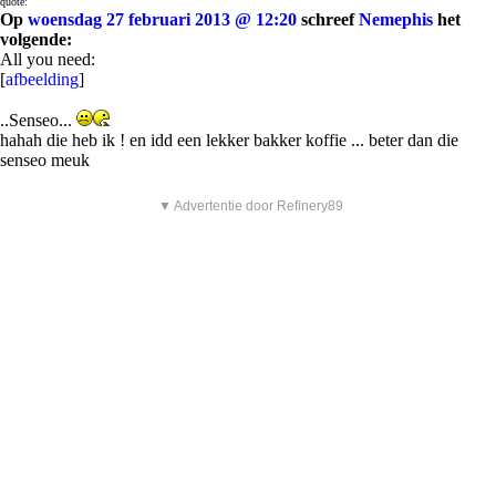
quote:
Op
woensdag 27 februari 2013 @ 12:20
schreef
Nemephis
het
volgende:
All you need:
[
afbeelding
]
..Senseo...
hahah die heb ik ! en idd een lekker bakker koffie ... beter dan die
senseo meuk
▼ Advertentie door Refinery89