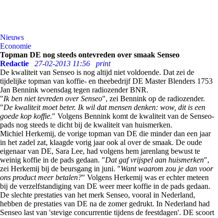
Nieuws
Economie
Topman DE nog steeds ontevreden over smaak Senseo
Redactie
27-02-2013 11:56
print
De kwaliteit van Senseo is nog altijd niet voldoende. Dat zei de
tijdelijke topman van koffie- en theebedrijf DE Master Blenders 1753
Jan Bennink woensdag tegen radiozender BNR.
"
Ik ben niet tevreden over Senseo
", zei Bennink op de radiozender.
"
De kwaliteit moet beter. Ik wil dat mensen denken: wow, dit is een
goede kop koffie.
" Volgens Bennink komt de kwaliteit van de Senseo-
pads nog steeds te dicht bij de kwaliteit van huismerken.
Michiel Herkemij, de vorige topman van DE die minder dan een jaar
in het zadel zat, klaagde vorig jaar ook al over de smaak. De oude
eigenaar van DE, Sara Lee, had volgens hem jarenlang bewust te
weinig koffie in de pads gedaan. "
Dat gaf vrijspel aan huismerken
",
zei Herkemij bij de beursgang in juni. "
Want waarom zou je dan voor
ons product meer betalen?
" Volgens Herkemij was er echter meteen
bij de verzelfstandiging van DE weer meer koffie in de pads gedaan.
De slechte prestaties van het merk Senseo, vooral in Nederland,
hebben de prestaties van DE na de zomer gedrukt. In Nederland had
Senseo last van 'stevige concurrentie tijdens de feestdagen'. DE scoort