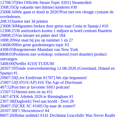
127
08:37
[Het Officiële Steam Topic #201] Steamrolled
35
08:35
Op vakantie met (kleine) kinderen #30
250
08:34
Wie gaan er dood in 2026?Post met een vleugje cynisme de
overledenen.
2
08:31
Starten met 3d printen
236
08:30
Migranten breken door grens naar Ceuta in Spanje,l #10
123
08:25
30 asielzoekers kosten 1 miljoen in hotel centrum Haarlem
298
08:25
Van kleuter tot puber deel 184
10
08:20
Wat staat bij jou op nummer 1 en 2?
146
08:09
Het grote goedemorgen topic #3
43
08:05
Burgemeester Mamdani van New York
88
08:03
Probleem met webshop: verkeerd (veel duurder) product
ontvangen
54
08:00
[Netflix #210] TUDUM
285
07:59
Totale zonsverduistering 12-08-2026 (Groenland, IJsland en
Spanje) #1
299
07:59
[Live Eredivisie #1787] We zijn begonnen!
259
07:53
[UFO/UAP] #16 The Age of Disclosure
4
07:52
Post hier je favoriete SHO podcast!
155
07:51
Sterren toen en nu #11
14
07:47
EK Atletiek 2026 te Birmingham #1
23
07:38
[Dagboek] Veel aan hoofd - Deel 28
284
07:35
[CRE SC #160] Op naar de zomer!!
201
07:30
F1 Shownieuws! #4
88
07:26
[Britse politiek] #141 Declining Gracefully Was Never Really