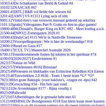
103
03:43
De Schatkamer van Beeld & Geluid #4
101
02:52
NASCAR #67
206
01:45
[RTL] B&B vol liefde 6de seizoen #4
32
01:42
[AMV] VS #1313 Lying sack of shit.
90
01:12
Vinted-foto's van vrouwen massaal gedeeld op seksfora
11
01:11
[gratis] Videogames Part 9: Gratis en free-to-play games!
198
00:48
McDonald's, Burger King en KFC #82 - Meer korting a.u.b.
215
00:44
[NPO2] Zomergasten 2026 #1
105
00:43
[IndyCar] #115 We're in Nashville Tennessee
102
00:23
Voorspellingstopic: Wie is hier de weerkundige? #16
236
00:19
Israel en Gaza #17
164
00:17
[CUL TV] Masterchef Australië 2026
67
00:13
Tenenkrommende fouten bij teksten in het openbaar #74
41
00:05
[2026/2027] Eredivisietoto #1
26
23:57
Natuur en Wild
256
23:57
[Wielrennen #616] Brennan!
285
23:49
Protesten en blokkades van Extinction Rebellion #24 Eieren
191
23:40
Touwtrekken 2.0 #636 - Team 1 beste team *G* *O*
79
23:38
Het grote Baktopic (voor bakfoto's, -vragen en -tips) #42
88
23:29
Geocaching #34 - Het hele jaar rond
79
23:21
De Avondetappe #177 - Bijna voorbij :(
89
23:09
Palworld
257
23:07
Afbeeldingen die je gemaakt hebt met AI
131
23:00
[SBS6] De Bondgenoten #318 Een klein kusje moet kunnen
183
22:53
Wat is op dit moment volgens jou de meest irritante reclame?