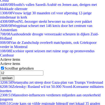
Ceuta
44
08/08
Houthi's vallen Saoedi-Arabië en Jemen aan, dreigen met
blokkade olieroute
13
08/08
Vrouw krijgt 30 maanden cel voor afpersing 12-jarige
misdienaar in kerk
43
08/08
PostNL-bezorger steekt bewoner na ruzie over pakket
26
08/08
Wegpiraat scheurt met 146 km/u door het centrum van
Amsterdam
7
08/08
Aanhoudende droogte veroorzaakt scheuren in dijken Zuid-
Holland
0
08/08
Van de Zandschulp overleeft matchpoints, ook Griekspoor
verder in Montreal
1
08/08
Excelsior opent seizoen met ruime zege op promovendus
Cambuur
Actieve items
Actieve items
Scrollbar gebruiken
opslaan
32
08:58
Netanyahu zet streep door Gaza-plan van Trumps Vredesraad
62
08:56
Zelensky: Rusland wil tot 50.000 Noord-Koreaanse militairen
inzetten
23
08:51
Manosfeer-influencers verdienen miljarden aan onzekerheid
jongeren
6
08:51
Grote kans op vijfde regionale hittegolf met lokaal 35 graden