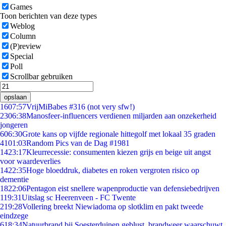
Games
Toon berichten van deze types
Weblog
Column
(P)review
Special
Poll
Scrollbar gebruiken
opslaan
16
07:57
VrijMiBabes #316 (not very sfw!)
23
06:38
Manosfeer-influencers verdienen miljarden aan onzekerheid
jongeren
6
06:30
Grote kans op vijfde regionale hittegolf met lokaal 35 graden
41
01:03
Random Pics van de Dag #1981
14
23:17
Kleurrecessie: consumenten kiezen grijs en beige uit angst
voor waardeverlies
14
22:35
Hoge bloeddruk, diabetes en roken vergroten risico op
dementie
18
22:06
Pentagon eist snellere wapenproductie van defensiebedrijven
1
19:31
Uitslag sc Heerenveen - FC Twente
2
19:28
Vollering breekt Niewiadoma op slotklim en pakt tweede
eindzege
6
18:34
Natuurbrand bij Soesterduinen geblust, brandweer waarschuwt