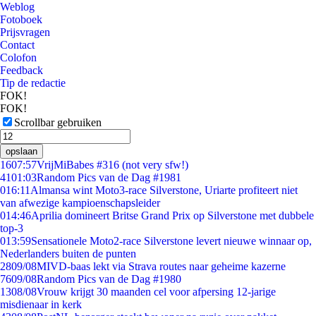
Weblog
Fotoboek
Prijsvragen
Contact
Colofon
Feedback
Tip de redactie
FOK!
FOK!
Scrollbar gebruiken
opslaan
16
07:57
VrijMiBabes #316 (not very sfw!)
41
01:03
Random Pics van de Dag #1981
0
16:11
Almansa wint Moto3-race Silverstone, Uriarte profiteert niet
van afwezige kampioenschapsleider
0
14:46
Aprilia domineert Britse Grand Prix op Silverstone met dubbele
top-3
0
13:59
Sensationele Moto2-race Silverstone levert nieuwe winnaar op,
Nederlanders buiten de punten
28
09/08
MIVD-baas lekt via Strava routes naar geheime kazerne
76
09/08
Random Pics van de Dag #1980
13
08/08
Vrouw krijgt 30 maanden cel voor afpersing 12-jarige
misdienaar in kerk