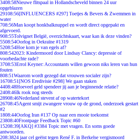
34
08:58
Nieuwe flitspaal in Hollandscheveld binnen 24 uur
opgeblazen
291
08:56
[INFLUENCERS #297] Toetjes & Bevers & Zwemmen in
water
7
08:56
Man koopt honkbalknuppel en wordt direct opgepakt en
afgevoerd.
9
08:55
Tolvignet België, overzichtskaart, waar kan ik deze vinden?
55
08:54
Oorlog in Oekraïne #1319
52
08:54
Hoe kom je van egels af?
8
08:54
2023: Kindermoord door Lindsay Clancy: depressie of
voorbedachte rade?
37
08:53
Errol Keyner: Accountants willen gewoon niks leren van hun
fouten
8
08:51
Waarom wordt gezegd dat vrouwen socialer zijn?
167
08:51
[NOS Eredivisie #298] We gaan staken
44
08:48
Hoeveel geld spendeer jij aan je beginnende relatie?
24
08:46
Ik rook nog steeds
289
08:46
Nederland stevent af op watertekort
267
08:45
Agent smijt zwangere vrouw op de grond, onderzoek gestart
#2
18
08:44
Oorlog Iran #137 Op naar een mooie toekomst
238
08:40
Frontpage Feedback Topic #60
152
08:39
[AKQ] #3384 Topic met vragen. En soms goede
antwoorden.
2
08:38
24 jaar cel geëist tegen René F. in Berkelse vergismoord