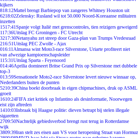
kijkers
8
18:12
Mattel brengt Barbiepop van zangeres Whitney Houston uit
62
18:02
Zelensky: Rusland wil tot 50.000 Noord-Koreaanse militairen
inzetten
15
17:41
Spanje volgt Italië met grenscontroles, tien reizigers geweigerd
1
17:36
Uitslag FC Groningen - FC Utrecht
32
17:30
Netanyahu zet streep door Gaza-plan van Trumps Vredesraad
2
16:51
Uitslag PEC Zwolle - Ajax
0
16:11
Almansa wint Moto3-race Silverstone, Uriarte profiteert niet
van afwezige kampioenschapsleider
1
15:31
Uitslag Sparta - Feyenoord
0
14:46
Aprilia domineert Britse Grand Prix op Silverstone met dubbele
top-3
0
13:59
Sensationele Moto2-race Silverstone levert nieuwe winnaar op,
Nederlanders buiten de punten
52
10:39
China boekt doorbraak in eigen chipmachines, druk op ASML
groeit
16
10:24
FIFA ziet kritiek op Infantino als desinformatie, Noorwegen
eist zijn aftreden
14
10:03
Inbraak bij Haagse politie: dieven betrapt bij stelen illegale
sigaretten
27
09:50
Nachtelijk gebiedsverbod brengt rust terug in Rotterdamse
wijk
38
09:39
Iran stelt zes eisen aan VS voor heropening Straat van Hormuz
28
09/08
MIVD-baas lekt via Strava routes naar geheime kazerne