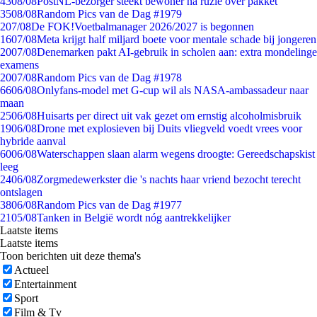
43
08/08
PostNL-bezorger steekt bewoner na ruzie over pakket
35
08/08
Random Pics van de Dag #1979
2
07/08
De FOK!Voetbalmanager 2026/2027 is begonnen
16
07/08
Meta krijgt half miljard boete voor mentale schade bij jongeren
20
07/08
Denemarken pakt AI-gebruik in scholen aan: extra mondelinge
examens
20
07/08
Random Pics van de Dag #1978
66
06/08
Onlyfans-model met G-cup wil als NASA-ambassadeur naar
maan
25
06/08
Huisarts per direct uit vak gezet om ernstig alcoholmisbruik
19
06/08
Drone met explosieven bij Duits vliegveld voedt vrees voor
hybride aanval
60
06/08
Waterschappen slaan alarm wegens droogte: Gereedschapskist
leeg
24
06/08
Zorgmedewerkster die 's nachts haar vriend bezocht terecht
ontslagen
38
06/08
Random Pics van de Dag #1977
21
05/08
Tanken in België wordt nóg aantrekkelijker
Laatste items
Laatste items
Toon berichten uit deze thema's
Actueel
Entertainment
Sport
Film & Tv