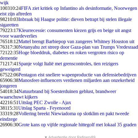
wijk
1003
10:24
FIFA ziet kritiek op Infantino als desinformatie, Noorwegen
eist zijn aftreden
982
10:03
Inbraak bij Haagse politie: dieven betrapt bij stelen illegale
sigaretten
792
23:17
Kleurrecessie: consumenten kiezen grijs en beige uit angst
voor waardeverlies
765
18:12
Mattel brengt Barbiepop van zangeres Whitney Houston uit
763
17:30
Netanyahu zet streep door Gaza-plan van Trumps Vredesraad
721
22:35
Hoge bloeddruk, diabetes en roken vergroten risico op
dementie
712
17:41
Spanje volgt Italië met grenscontroles, tien reizigers
geweigerd
675
22:06
Pentagon eist snellere wapenproductie van defensiebedrijven
659
06:38
Manosfeer-influencers verdienen miljarden aan onzekerheid
jongeren
540
18:34
Natuurbrand bij Soesterduinen geblust, brandweer
waarschuwt kijkers
422
16:51
Uitslag PEC Zwolle - Ajax
381
15:31
Uitslag Sparta - Feyenoord
333
19:28
Vollering breekt Niewiadoma op slotklim en pakt tweede
eindzege
269
06:30
Grote kans op vijfde regionale hittegolf met lokaal 35 graden
▼ Advertentie door Refinery89