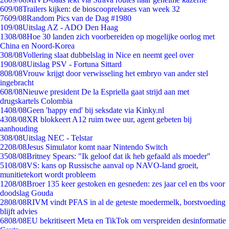
6
09/08
Trailers kijken: de bioscoopreleases van week 32
76
09/08
Random Pics van de Dag #1980
1
09/08
Uitslag AZ - ADO Den Haag
13
08/08
Hoe 30 landen zich voorbereiden op mogelijke oorlog met
China en Noord-Korea
3
08/08
Vollering slaat dubbelslag in Nice en neemt geel over
19
08/08
Uitslag PSV - Fortuna Sittard
8
08/08
Vrouw krijgt door verwisseling het embryo van ander stel
ingebracht
6
08/08
Nieuwe president De la Espriella gaat strijd aan met
drugskartels Colombia
14
08/08
Geen 'happy end' bij seksdate via Kinky.nl
43
08/08
XR blokkeert A12 ruim twee uur, agent gebeten bij
aanhouding
3
08/08
Uitslag NEC - Telstar
22
08/08
Jesus Simulator komt naar Nintendo Switch
35
08/08
Britney Spears: "Ik geloof dat ik heb gefaald als moeder"
51
08/08
VS: kans op Russische aanval op NAVO-land groeit,
munitietekort wordt probleem
12
08/08
Broer 135 keer gestoken en gesneden: zes jaar cel en tbs voor
doodslag Gouda
28
08/08
RIVM vindt PFAS in al de geteste moedermelk, borstvoeding
blijft advies
68
08/08
EU bekritiseert Meta en TikTok om verspreiden desinformatie