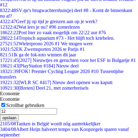
#12
83
22:48
SV-tje's brugwachtershuis(je) deel #8 - Komt de binnenkant
nu af?
43
22:47
Geef jij op tijd je grenzen aan op je werk?
123
22:42
Wat lees je nu? #96 zomerlezen
186
22:22
Post hier zo vaak mogelijk om 22:22 uur #76
280
22:14
Tropisch aquarium #73 - Het blijft toch kriebelen.
275
21:52
Wielerprono 2026 #1 We mogen weer
10
21:52
EK Zwemsporten 2026 te Parijs #1
8
21:51
Ik ga de fok-toto winnen dit jaar
172
21:45
[2027] Nieuwtjes en geruchten voor het ESF in Bulgarije #1
186
21:43
[PlayStation #184] Nieuw deel
183
21:39
FOK! Premier Cycling League 2026 #10 Tussentijdse
transfers
192
21:32
[WLR SC #417] Nieuw deel openen was kaputt
109
21:30
[Breien] Deel 21, met zomerbreisels
Economie
Economie
Scrollbar gebruiken
opslaan
21
05/08
Tanken in België wordt nóg aantrekkelijker
34
04/08
Albert Heijn halveert tempo van Koopzegels sparen vanaf
september