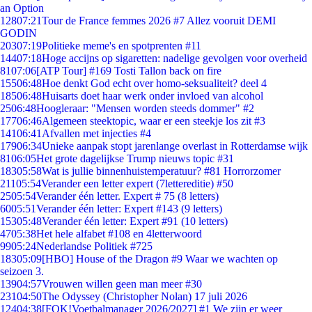
an Option
128
07:21
Tour de France femmes 2026 #7 Allez vooruit DEMI
GODIN
203
07:19
Politieke meme's en spotprenten #11
144
07:18
Hoge accijns op sigaretten: nadelige gevolgen voor overheid
81
07:06
[ATP Tour] #169 Tosti Tallon back on fire
155
06:48
Hoe denkt God echt over homo-seksualiteit? deel 4
185
06:48
Huisarts doet haar werk onder invloed van alcohol
25
06:48
Hoogleraar: "Mensen worden steeds dommer" #2
177
06:46
Algemeen steektopic, waar er een steekje los zit #3
141
06:41
Afvallen met injecties #4
179
06:34
Unieke aanpak stopt jarenlange overlast in Rotterdamse wijk
81
06:05
Het grote dagelijkse Trump nieuws topic #31
183
05:58
Wat is jullie binnenhuistemperatuur? #81 Horrorzomer
211
05:54
Verander een letter expert (7lettereditie) #50
25
05:54
Verander één letter. Expert # 75 (8 letters)
60
05:51
Verander één letter: Expert #143 (9 letters)
153
05:48
Verander één letter: Expert #91 (10 letters)
47
05:38
Het hele alfabet #108 en 4letterwoord
99
05:24
Nederlandse Politiek #725
183
05:09
[HBO] House of the Dragon #9 Waar we wachten op
seizoen 3.
139
04:57
Vrouwen willen geen man meer #30
231
04:50
The Odyssey (Christopher Nolan) 17 juli 2026
124
04:38
[FOK!Voetbalmanager 2026/2027] #1 We zijn er weer