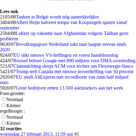
Lees ook
21
05/08
Tanken in België wordt nóg aantrekkelijker
34
04/08
Albert Heijn halveert tempo van Koopzegels sparen vanaf
september
25
04/08
Lekker op vakantie naar Afghanistan volgens Taliban geen
probleem
96
30/07
Bevolkingsgroei Nederland zakt naar laagste niveau sinds
2020
9
24/07
EU slikt nieuwe VS-heffingen en vreest handelsoorlog
4
24/07
Brussel beboet Google met 890 miljoen voor DMA-overtreding
5
21/07
Claimstichting sleept ACM voor rechter om Flexenergie-fiasco
54
21/07
Trump treft Canada met nieuwe invoerheffing van 50 procent
29
20/07
EU straft AliExpress met recordboete van ruim half miljard
euro
59
20/07
Grote bedrijven zetten 13.500 asielzoekers aan het werk
Font-grootte:
Normaal
Kleiner
regelhoogte :
Normaal
Kleiner
32 reacties
woensdag 27 februari 2013, 11:59 uur
#1