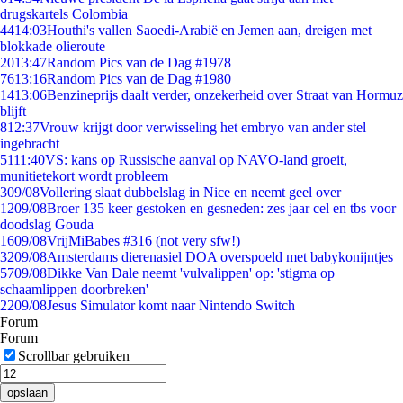
drugskartels Colombia
44
14:03
Houthi's vallen Saoedi-Arabië en Jemen aan, dreigen met
blokkade olieroute
20
13:47
Random Pics van de Dag #1978
76
13:16
Random Pics van de Dag #1980
14
13:06
Benzineprijs daalt verder, onzekerheid over Straat van Hormuz
blijft
8
12:37
Vrouw krijgt door verwisseling het embryo van ander stel
ingebracht
51
11:40
VS: kans op Russische aanval op NAVO-land groeit,
munitietekort wordt probleem
3
09/08
Vollering slaat dubbelslag in Nice en neemt geel over
12
09/08
Broer 135 keer gestoken en gesneden: zes jaar cel en tbs voor
doodslag Gouda
16
09/08
VrijMiBabes #316 (not very sfw!)
32
09/08
Amsterdams dierenasiel DOA overspoeld met babykonijntjes
57
09/08
Dikke Van Dale neemt 'vulvalippen' op: 'stigma op
schaamlippen doorbreken'
22
09/08
Jesus Simulator komt naar Nintendo Switch
Forum
Forum
Scrollbar gebruiken
opslaan