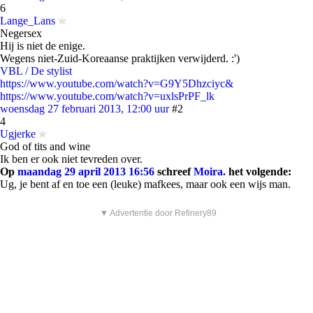
6
Lange_Lans
Negersex
Hij is niet de enige.
Wegens niet-Zuid-Koreaanse praktijken verwijderd. :')
VBL / De stylist
https://www.youtube.com/watch?v=G9Y5Dhzciyc&
https://www.youtube.com/watch?v=uxlsPrPF_lk
woensdag 27 februari 2013, 12:00 uur
#2
4
Ugjerke
God of tits and wine
Ik ben er ook niet tevreden over.
Op
maandag 29 april 2013 16:56
schreef
Moira.
het volgende:
Ug, je bent af en toe een (leuke) mafkees, maar ook een wijs man.
▼ Advertentie door Refinery89