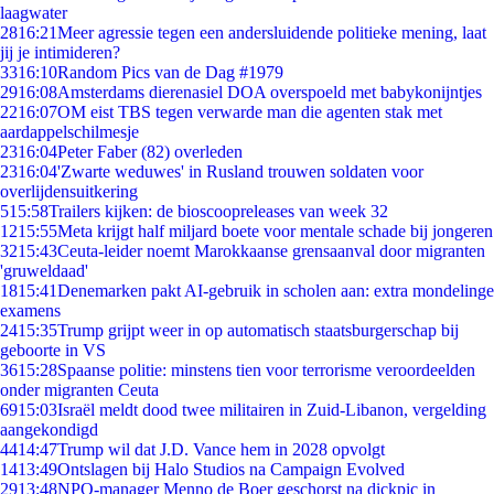
laagwater
28
16:21
Meer agressie tegen een andersluidende politieke mening, laat
jij je intimideren?
33
16:10
Random Pics van de Dag #1979
29
16:08
Amsterdams dierenasiel DOA overspoeld met babykonijntjes
22
16:07
OM eist TBS tegen verwarde man die agenten stak met
aardappelschilmesje
23
16:04
Peter Faber (82) overleden
23
16:04
'Zwarte weduwes' in Rusland trouwen soldaten voor
overlijdensuitkering
5
15:58
Trailers kijken: de bioscoopreleases van week 32
12
15:55
Meta krijgt half miljard boete voor mentale schade bij jongeren
32
15:43
Ceuta-leider noemt Marokkaanse grensaanval door migranten
'gruweldaad'
18
15:41
Denemarken pakt AI-gebruik in scholen aan: extra mondelinge
examens
24
15:35
Trump grijpt weer in op automatisch staatsburgerschap bij
geboorte in VS
36
15:28
Spaanse politie: minstens tien voor terrorisme veroordeelden
onder migranten Ceuta
69
15:03
Israël meldt dood twee militairen in Zuid-Libanon, vergelding
aangekondigd
44
14:47
Trump wil dat J.D. Vance hem in 2028 opvolgt
14
13:49
Ontslagen bij Halo Studios na Campaign Evolved
29
13:48
NPO-manager Menno de Boer geschorst na dickpic in