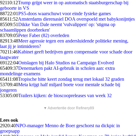
921
10:12
Trump grijpt weer in op automatisch staatsburgerschap bij
geboorte in VS
887
22:01
PS5-doos waarschuwt voor einde fysieke games
856
11:52
Amsterdams dierenasiel DOA overspoeld met babykonijntjes
855
09:51
Dikke Van Dale neemt 'vulvalippen' op: 'stigma op
schaamlippen doorbreken'
837
09:05
Peter Faber (82) overleden
829
13:48
Meer agressie tegen een andersluidende politieke mening,
laat jij je intimideren?
702
11:46
Kabinet geeft bedrijven geen compensatie voor schade door
laagwater
691
22:04
Ontslagen bij Halo Studios na Campaign Evolved
654
09:37
Denemarken pakt AI-gebruik in scholen aan: extra
mondelinge examens
654
11:08
Tropische hitte keert zondag terug met lokaal 32 graden
537
09:40
Meta krijgt half miljard boete voor mentale schade bij
jongeren
533
05:00
Trailers kijken: de bioscoopreleases van week 32
▼ Advertentie door Refinery89
Lees ook
29
20:40
NPO-manager Menno de Boer geschorst na dickpic in
groepsapp