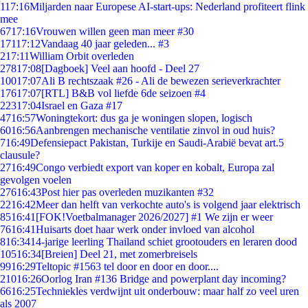
1
17:16
Miljarden naar Europese AI-start-ups: Nederland profiteert flink
mee
67
17:16
Vrouwen willen geen man meer #30
171
17:12
Vandaag 40 jaar geleden... #3
2
17:11
William Orbit overleden
278
17:08
[Dagboek] Veel aan hoofd - Deel 27
100
17:07
Ali B rechtszaak #26 - Ali de bewezen serieverkrachter
176
17:07
[RTL] B&B vol liefde 6de seizoen #4
223
17:04
Israel en Gaza #17
47
16:57
Woningtekort: dus ga je woningen slopen, logisch
60
16:56
Aanbrengen mechanische ventilatie zinvol in oud huis?
7
16:49
Defensiepact Pakistan, Turkije en Saudi-Arabië bevat art.5
clausule?
27
16:49
Congo verbiedt export van koper en kobalt, Europa zal
gevolgen voelen
276
16:43
Post hier pas overleden muzikanten #32
22
16:42
Meer dan helft van verkochte auto's is volgend jaar elektrisch
85
16:41
[FOK!Voetbalmanager 2026/2027] #1 We zijn er weer
76
16:41
Huisarts doet haar werk onder invloed van alcohol
8
16:34
14-jarige leerling Thailand schiet grootouders en leraren dood
105
16:34
[Breien] Deel 21, met zomerbreisels
99
16:29
Teltopic #1563 tel door en door en door....
210
16:26
Oorlog Iran #136 Bridge and powerplant day incoming?
66
16:25
Techniekles verdwijnt uit onderbouw: maar half zo veel uren
als 2007