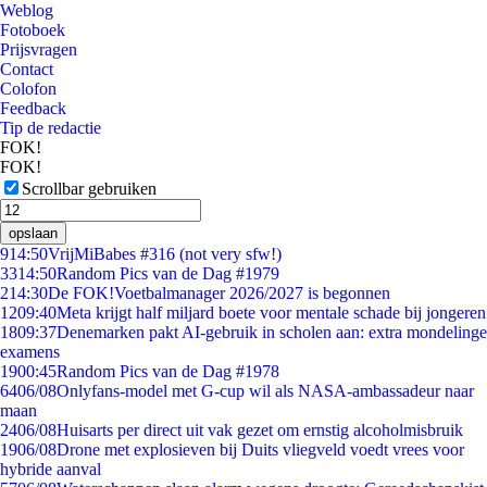
Weblog
Fotoboek
Prijsvragen
Contact
Colofon
Feedback
Tip de redactie
FOK!
FOK!
Scrollbar gebruiken
opslaan
9
14:50
VrijMiBabes #316 (not very sfw!)
33
14:50
Random Pics van de Dag #1979
2
14:30
De FOK!Voetbalmanager 2026/2027 is begonnen
12
09:40
Meta krijgt half miljard boete voor mentale schade bij jongeren
18
09:37
Denemarken pakt AI-gebruik in scholen aan: extra mondelinge
examens
19
00:45
Random Pics van de Dag #1978
64
06/08
Onlyfans-model met G-cup wil als NASA-ambassadeur naar
maan
24
06/08
Huisarts per direct uit vak gezet om ernstig alcoholmisbruik
19
06/08
Drone met explosieven bij Duits vliegveld voedt vrees voor
hybride aanval