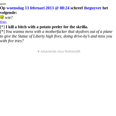
quote:
Op
woensdag 13 februari 2013 @ 08:24
schreef
theguyver
het
volgende:
wie?
foto
[*]
I kill a bitch with a potato peeler for the skrilla.
[*]
You wanna mess with a motherfucker that skydives out of a plane
to give the Statue of Liberty high fives, doing drive-by’s and miss you
with five tries?
▼ Advertentie door Refinery89