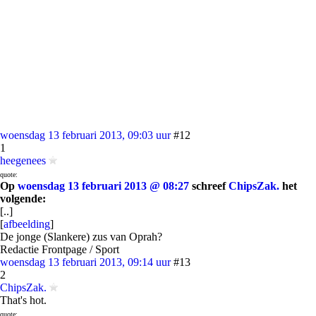
woensdag 13 februari 2013, 09:03 uur
#12
1
heegenees
quote:
Op
woensdag 13 februari 2013 @ 08:27
schreef
ChipsZak.
het
volgende:
[..]
[
afbeelding
]
De jonge (Slankere) zus van Oprah?
Redactie Frontpage / Sport
woensdag 13 februari 2013, 09:14 uur
#13
2
ChipsZak.
That's hot.
quote: