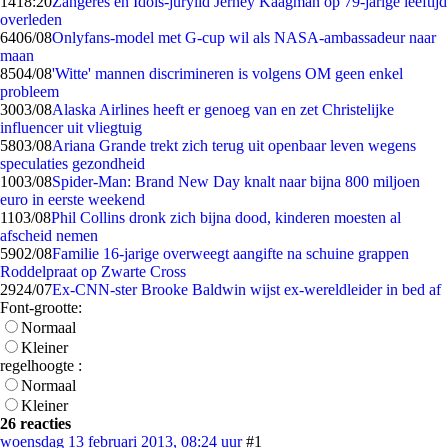
14
18:20
Zangeres en Idols-jurylid Jerney Kaagman op 79-jarige leeftijd
overleden
64
06/08
Onlyfans-model met G-cup wil als NASA-ambassadeur naar
maan
85
04/08
'Witte' mannen discrimineren is volgens OM geen enkel
probleem
30
03/08
Alaska Airlines heeft er genoeg van en zet Christelijke
influencer uit vliegtuig
58
03/08
Ariana Grande trekt zich terug uit openbaar leven wegens
speculaties gezondheid
10
03/08
Spider-Man: Brand New Day knalt naar bijna 800 miljoen
euro in eerste weekend
11
03/08
Phil Collins dronk zich bijna dood, kinderen moesten al
afscheid nemen
59
02/08
Familie 16-jarige overweegt aangifte na schuine grappen
Roddelpraat op Zwarte Cross
29
24/07
Ex-CNN-ster Brooke Baldwin wijst ex-wereldleider in bed af
Font-grootte:
Normaal
Kleiner
regelhoogte :
Normaal
Kleiner
26 reacties
woensdag 13 februari 2013, 08:24 uur
#1