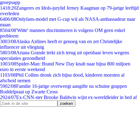
groepsapp
14
18:20
Zangeres en Idols-jurylid Jerney Kaagman op 79-jarige leeftijd
overleden
64
06/08
Onlyfans-model met G-cup wil als NASA-ambassadeur naar
maan
85
04/08
'Witte' mannen discrimineren is volgens OM geen enkel
probleem
30
03/08
Alaska Airlines heeft er genoeg van en zet Christelijke
influencer uit vliegtuig
58
03/08
Ariana Grande trekt zich terug uit openbaar leven wegens
speculaties gezondheid
10
03/08
Spider-Man: Brand New Day knalt naar bijna 800 miljoen
euro in eerste weekend
11
03/08
Phil Collins dronk zich bijna dood, kinderen moesten al
afscheid nemen
59
02/08
Familie 16-jarige overweegt aangifte na schuine grappen
Roddelpraat op Zwarte Cross
29
24/07
Ex-CNN-ster Brooke Baldwin wijst ex-wereldleider in bed af