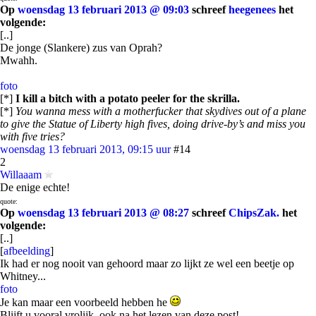
Op
woensdag 13 februari 2013 @ 09:03
schreef
heegenees
het
volgende:
[..]
De jonge (Slankere) zus van Oprah?
Mwahh.
foto
[*]
I kill a bitch with a potato peeler for the skrilla.
[*]
You wanna mess with a motherfucker that skydives out of a plane
to give the Statue of Liberty high fives, doing drive-by’s and miss you
with five tries?
woensdag 13 februari 2013, 09:15 uur
#14
2
Willaaam
De enige echte!
quote:
Op
woensdag 13 februari 2013 @ 08:27
schreef
ChipsZak.
het
volgende:
[..]
[
afbeelding
]
Ik had er nog nooit van gehoord maar zo lijkt ze wel een beetje op
Whitney...
foto
Je kan maar een voorbeeld hebben he
Blijft u vooral vrolijk, ook na het lezen van deze post!