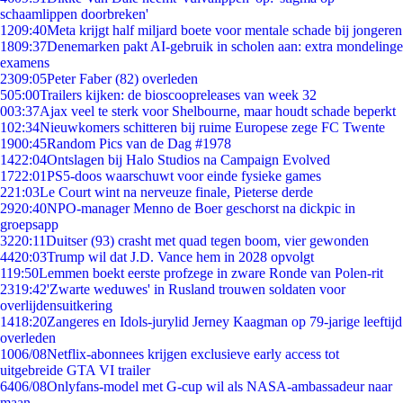
schaamlippen doorbreken'
12
09:40
Meta krijgt half miljard boete voor mentale schade bij jongeren
18
09:37
Denemarken pakt AI-gebruik in scholen aan: extra mondelinge
examens
23
09:05
Peter Faber (82) overleden
5
05:00
Trailers kijken: de bioscoopreleases van week 32
0
03:37
Ajax veel te sterk voor Shelbourne, maar houdt schade beperkt
1
02:34
Nieuwkomers schitteren bij ruime Europese zege FC Twente
19
00:45
Random Pics van de Dag #1978
14
22:04
Ontslagen bij Halo Studios na Campaign Evolved
17
22:01
PS5-doos waarschuwt voor einde fysieke games
2
21:03
Le Court wint na nerveuze finale, Pieterse derde
29
20:40
NPO-manager Menno de Boer geschorst na dickpic in
groepsapp
32
20:11
Duitser (93) crasht met quad tegen boom, vier gewonden
44
20:03
Trump wil dat J.D. Vance hem in 2028 opvolgt
1
19:50
Lemmen boekt eerste profzege in zware Ronde van Polen-rit
23
19:42
'Zwarte weduwes' in Rusland trouwen soldaten voor
overlijdensuitkering
14
18:20
Zangeres en Idols-jurylid Jerney Kaagman op 79-jarige leeftijd
overleden
10
06/08
Netflix-abonnees krijgen exclusieve early access tot
uitgebreide GTA VI trailer
64
06/08
Onlyfans-model met G-cup wil als NASA-ambassadeur naar
maan