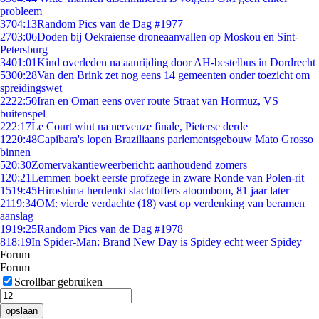
probleem
37
04:13
Random Pics van de Dag #1977
27
03:06
Doden bij Oekraïense droneaanvallen op Moskou en Sint-
Petersburg
34
01:01
Kind overleden na aanrijding door AH-bestelbus in Dordrecht
53
00:28
Van den Brink zet nog eens 14 gemeenten onder toezicht om
spreidingswet
22
22:50
Iran en Oman eens over route Straat van Hormuz, VS
buitenspel
2
22:17
Le Court wint na nerveuze finale, Pieterse derde
12
20:48
Capibara's lopen Braziliaans parlementsgebouw Mato Grosso
binnen
5
20:30
Zomervakantieweerbericht: aanhoudend zomers
1
20:21
Lemmen boekt eerste profzege in zware Ronde van Polen-rit
15
19:45
Hiroshima herdenkt slachtoffers atoombom, 81 jaar later
21
19:34
OM: vierde verdachte (18) vast op verdenking van beramen
aanslag
19
19:25
Random Pics van de Dag #1978
8
18:19
In Spider-Man: Brand New Day is Spidey echt weer Spidey
Forum
Forum
Scrollbar gebruiken
opslaan