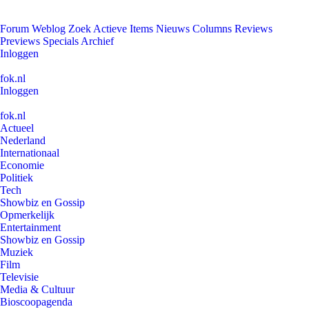
Forum
Weblog
Zoek
Actieve Items
Nieuws
Columns
Reviews
Previews
Specials
Archief
Inloggen
fok.nl
Inloggen
fok.nl
Actueel
Nederland
Internationaal
Economie
Politiek
Tech
Showbiz en Gossip
Opmerkelijk
Entertainment
Showbiz en Gossip
Muziek
Film
Televisie
Media & Cultuur
Bioscoopagenda