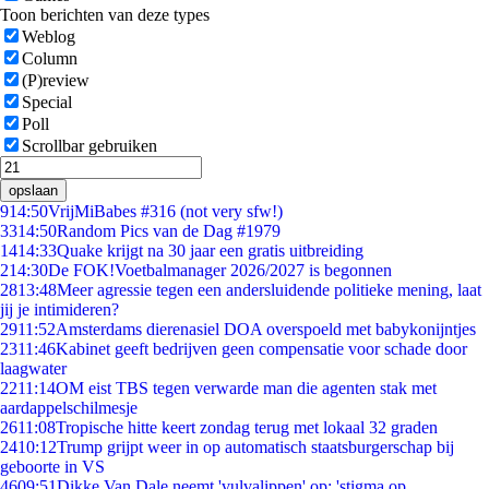
Toon berichten van deze types
Weblog
Column
(P)review
Special
Poll
Scrollbar gebruiken
opslaan
9
14:50
VrijMiBabes #316 (not very sfw!)
33
14:50
Random Pics van de Dag #1979
14
14:33
Quake krijgt na 30 jaar een gratis uitbreiding
2
14:30
De FOK!Voetbalmanager 2026/2027 is begonnen
28
13:48
Meer agressie tegen een andersluidende politieke mening, laat
jij je intimideren?
29
11:52
Amsterdams dierenasiel DOA overspoeld met babykonijntjes
23
11:46
Kabinet geeft bedrijven geen compensatie voor schade door
laagwater
22
11:14
OM eist TBS tegen verwarde man die agenten stak met
aardappelschilmesje
26
11:08
Tropische hitte keert zondag terug met lokaal 32 graden
24
10:12
Trump grijpt weer in op automatisch staatsburgerschap bij
geboorte in VS
46
09:51
Dikke Van Dale neemt 'vulvalippen' op: 'stigma op