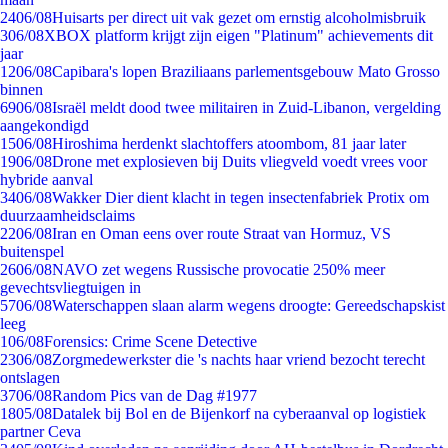
24
06/08
Huisarts per direct uit vak gezet om ernstig alcoholmisbruik
3
06/08
XBOX platform krijgt zijn eigen "Platinum" achievements dit
jaar
12
06/08
Capibara's lopen Braziliaans parlementsgebouw Mato Grosso
binnen
69
06/08
Israël meldt dood twee militairen in Zuid-Libanon, vergelding
aangekondigd
15
06/08
Hiroshima herdenkt slachtoffers atoombom, 81 jaar later
19
06/08
Drone met explosieven bij Duits vliegveld voedt vrees voor
hybride aanval
34
06/08
Wakker Dier dient klacht in tegen insectenfabriek Protix om
duurzaamheidsclaims
22
06/08
Iran en Oman eens over route Straat van Hormuz, VS
buitenspel
26
06/08
NAVO zet wegens Russische provocatie 250% meer
gevechtsvliegtuigen in
57
06/08
Waterschappen slaan alarm wegens droogte: Gereedschapskist
leeg
1
06/08
Forensics: Crime Scene Detective
23
06/08
Zorgmedewerkster die 's nachts haar vriend bezocht terecht
ontslagen
37
06/08
Random Pics van de Dag #1977
18
05/08
Datalek bij Bol en de Bijenkorf na cyberaanval op logistiek
partner Ceva