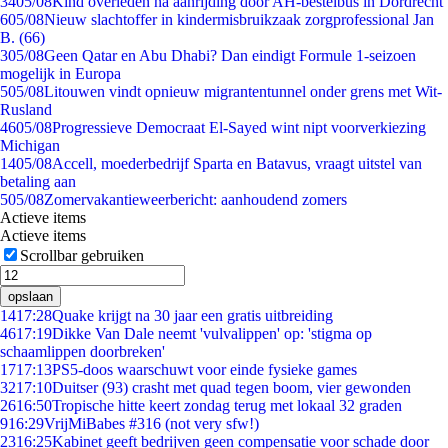
34
05/08
Kind overleden na aanrijding door AH-bestelbus in Dordrecht
6
05/08
Nieuw slachtoffer in kindermisbruikzaak zorgprofessional Jan
B. (66)
3
05/08
Geen Qatar en Abu Dhabi? Dan eindigt Formule 1-seizoen
mogelijk in Europa
5
05/08
Litouwen vindt opnieuw migrantentunnel onder grens met Wit-
Rusland
46
05/08
Progressieve Democraat El-Sayed wint nipt voorverkiezing
Michigan
14
05/08
Accell, moederbedrijf Sparta en Batavus, vraagt uitstel van
betaling aan
5
05/08
Zomervakantieweerbericht: aanhoudend zomers
Actieve items
Actieve items
Scrollbar gebruiken
opslaan
14
17:28
Quake krijgt na 30 jaar een gratis uitbreiding
46
17:19
Dikke Van Dale neemt 'vulvalippen' op: 'stigma op
schaamlippen doorbreken'
17
17:13
PS5-doos waarschuwt voor einde fysieke games
32
17:10
Duitser (93) crasht met quad tegen boom, vier gewonden
26
16:50
Tropische hitte keert zondag terug met lokaal 32 graden
9
16:29
VrijMiBabes #316 (not very sfw!)
23
16:25
Kabinet geeft bedrijven geen compensatie voor schade door