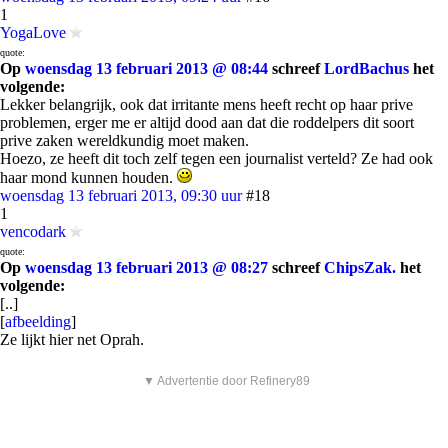
1
YogaLove
quote:
Op
woensdag 13 februari 2013 @ 08:44
schreef
LordBachus
het
volgende:
Lekker belangrijk, ook dat irritante mens heeft recht op haar prive
problemen, erger me er altijd dood aan dat die roddelpers dit soort
prive zaken wereldkundig moet maken.
Hoezo, ze heeft dit toch zelf tegen een journalist verteld? Ze had ook
haar mond kunnen houden.
woensdag 13 februari 2013, 09:30 uur
#18
1
vencodark
quote:
Op
woensdag 13 februari 2013 @ 08:27
schreef
ChipsZak.
het
volgende:
[..]
[
afbeelding
]
Ze lijkt hier net Oprah.
▼ Advertentie door Refinery89