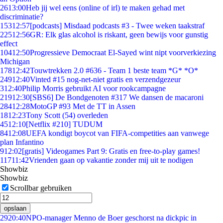
26
13:00
Heb jij wel eens (online of irl) te maken gehad met
discriminatie?
153
12:57
[podcasts] Misdaad podcasts #3 - Twee weken taakstraf
225
12:56
GR: Elk glas alcohol is riskant, geen bewijs voor gunstig
effect
104
12:50
Progressieve Democraat El-Sayed wint nipt voorverkiezing
Michigan
178
12:42
Touwtrekken 2.0 #636 - Team 1 beste team *G* *O*
249
12:40
Vinted #15 nog-net-niet gratis en verzendgezeur
3
12:40
Philip Morris gebruikt AI voor rookcampagne
219
12:30
[SBS6] De Bondgenoten #317 We dansen de macaroni
284
12:28
MotoGP #93 Met de TT in Assen
18
12:23
Tony Scott (54) overleden
45
12:10
[Netflix #210] TUDUM
84
12:08
UEFA kondigt boycot van FIFA-competities aan vanwege
plan Infantino
9
12:02
[gratis] Videogames Part 9: Gratis en free-to-play games!
117
11:42
Vrienden gaan op vakantie zonder mij uit te nodigen
Showbiz
Showbiz
Scrollbar gebruiken
opslaan
29
20:40
NPO-manager Menno de Boer geschorst na dickpic in