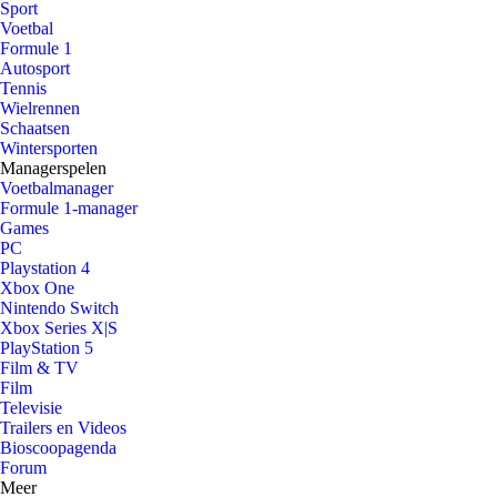
Sport
Voetbal
Formule 1
Autosport
Tennis
Wielrennen
Schaatsen
Wintersporten
Managerspelen
Voetbalmanager
Formule 1-manager
Games
PC
Playstation 4
Xbox One
Nintendo Switch
Xbox Series X|S
PlayStation 5
Film & TV
Film
Televisie
Trailers en Videos
Bioscoopagenda
Forum
Meer