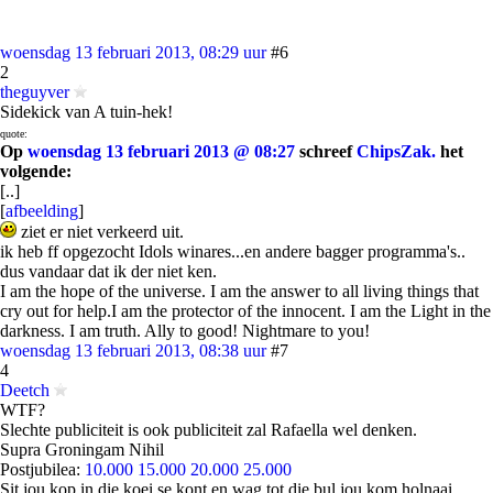
woensdag 13 februari 2013, 08:29 uur
#6
2
theguyver
Sidekick van A tuin-hek!
quote:
Op
woensdag 13 februari 2013 @ 08:27
schreef
ChipsZak.
het
volgende:
[..]
[
afbeelding
]
ziet er niet verkeerd uit.
ik heb ff opgezocht Idols winares...en andere bagger programma's..
dus vandaar dat ik der niet ken.
I am the hope of the universe. I am the answer to all living things that
cry out for help.I am the protector of the innocent. I am the Light in the
darkness. I am truth. Ally to good! Nightmare to you!
woensdag 13 februari 2013, 08:38 uur
#7
4
Deetch
WTF?
Slechte publiciteit is ook publiciteit zal Rafaella wel denken.
Supra Groningam Nihil
Postjubilea:
10.000
15.000
20.000
25.000
Sit jou kop in die koei se kont en wag tot die bul jou kom holnaai