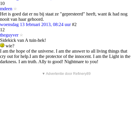
10
mdeen
Het is goed dat er nu bij staat ze "gepresteerd" heeft, want ik had nog
nooit van haar gehoord.
woensdag 13 februari 2013, 08:24 uur
#2
12
theguyver
Sidekick van A tuin-hek!
wie?
I am the hope of the universe. I am the answer to all living things that
cry out for help.I am the protector of the innocent. I am the Light in the
darkness. I am truth. Ally to good! Nightmare to you!
▼ Advertentie door Refinery89