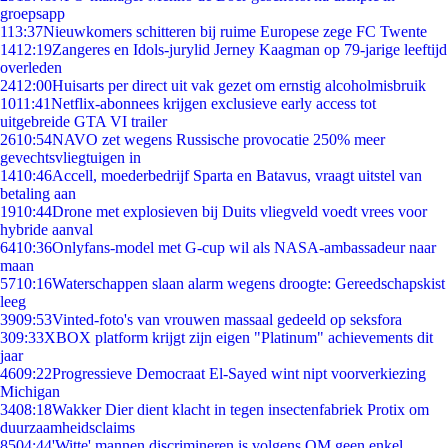
groepsapp
1
13:37
Nieuwkomers schitteren bij ruime Europese zege FC Twente
14
12:19
Zangeres en Idols-jurylid Jerney Kaagman op 79-jarige leeftijd
overleden
24
12:00
Huisarts per direct uit vak gezet om ernstig alcoholmisbruik
10
11:41
Netflix-abonnees krijgen exclusieve early access tot
uitgebreide GTA VI trailer
26
10:54
NAVO zet wegens Russische provocatie 250% meer
gevechtsvliegtuigen in
14
10:46
Accell, moederbedrijf Sparta en Batavus, vraagt uitstel van
betaling aan
19
10:44
Drone met explosieven bij Duits vliegveld voedt vrees voor
hybride aanval
64
10:36
Onlyfans-model met G-cup wil als NASA-ambassadeur naar
maan
57
10:16
Waterschappen slaan alarm wegens droogte: Gereedschapskist
leeg
39
09:53
Vinted-foto's van vrouwen massaal gedeeld op seksfora
3
09:33
XBOX platform krijgt zijn eigen "Platinum" achievements dit
jaar
46
09:22
Progressieve Democraat El-Sayed wint nipt voorverkiezing
Michigan
34
08:18
Wakker Dier dient klacht in tegen insectenfabriek Protix om
duurzaamheidsclaims
85
04:44
'Witte' mannen discrimineren is volgens OM geen enkel