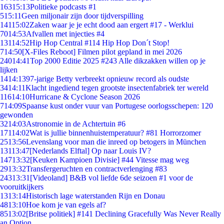
163
15:13
Politieke podcasts #1
5
15:11
Geen miljonair zijn door tijdverspilling
141
15:02
Zaken waar je je echt dood aan ergert #17 - Werklui
70
14:53
Afvallen met injecties #4
131
14:52
Hip Hop Central #114 Hip Hop Don´t Stop!
7
14:50
[X-Files Reboot] Filmen pilot gepland in mei 2026
240
14:41
Top 2000 Editie 2025 #243 Alle dikzakken willen op je
lijken
14
14:13
97-jarige Betty verbreekt opnieuw record als oudste
34
14:11
Klacht ingediend tegen grootste insectenfabriek ter wereld
116
14:10
Hurricane & Cyclone Season 2026
7
14:09
Spaanse kust onder vuur van Portugese oorlogsschepen: 120
gewonden
32
14:03
Astronomie in de Achtertuin #6
171
14:02
Wat is jullie binnenhuistemperatuur? #81 Horrorzomer
25
13:56
Levenslang voor man die inreed op betogers in München
131
13:47
[Nederlands Elftal] Op naar Louis IV?
147
13:32
[Keuken Kampioen Divisie] #44 Vitesse mag weg
29
13:32
Transfergeruchten en contractverlenging #83
243
13:31
[Videoland] B&B vol liefde 6de seizoen #1 voor de
vooruitkijkers
13
13:14
Historisch lage waterstanden Rijn en Donau
48
13:10
Hoe kom je van egels af?
85
13:02
[Britse politiek] #141 Declining Gracefully Was Never Really
an Option