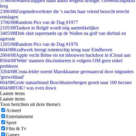
57
06/08
Waterschappen slaan alarm wegens droogte: Gereedschapskist
leeg
23
06/08
Zorgmedewerkster die 's nachts haar vriend bezocht terecht
ontslagen
37
06/08
Random Pics van de Dag #1977
21
05/08
Tanken in België wordt nóg aantrekkelijker
34
05/08
Dirk sluit supermarkt op de Wallen na golf van diefstal en
agressie
12
05/08
Random Pics van de Dag #1976
6
04/08
Kraftwerk brengt ruimteschip terug naar Eindhoven
20
04/08
Apple vecht Britse eis tot inbouwen backdoor in iCloud aan
85
04/08
'Witte' mannen discrimineren is volgens OM geen enkel
probleem
32
04/08
Ceuta-leider noemt Marokkaanse grensaanval door migranten
'gruweldaad'
6
04/08
Grote natuurbrand Boschhuizerbergen groeit naar 100 hectare
6
04/08
FOK! was even down
Laatste items
Laatste items
Toon berichten uit deze thema's
Actueel
Entertainment
Sport
Film & Tv
Games