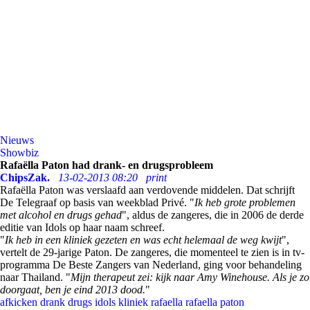
Nieuws
Showbiz
Rafaëlla Paton had drank- en drugsprobleem
ChipsZak.
13-02-2013 08:20
print
Rafaëlla Paton was verslaafd aan verdovende middelen. Dat schrijft
De Telegraaf op basis van weekblad Privé. "
Ik heb grote problemen
met alcohol en drugs gehad
", aldus de zangeres, die in 2006 de derde
editie van Idols op haar naam schreef.
"
Ik heb in een kliniek gezeten en was echt helemaal de weg kwijt
",
vertelt de 29-jarige Paton. De zangeres, die momenteel te zien is in tv-
programma De Beste Zangers van Nederland, ging voor behandeling
naar Thailand. "
Mijn therapeut zei: kijk naar Amy Winehouse. Als je zo
doorgaat, ben je eind 2013 dood.
"
afkicken
drank
drugs
idols
kliniek
rafaella
rafaella paton