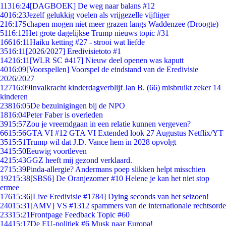
113
16:24
[DAGBOEK] De weg naar balans #12
40
16:23
Jezelf gelukkig voelen als vrijgezelle vijftiger
2
16:17
Schapen mogen niet meer grazen langs Waddenzee (Droogte)
51
16:12
Het grote dagelijkse Trump nieuws topic #31
166
16:11
Haiku ketting #27 - strooi wat liefde
35
16:11
[2026/2027] Eredivisietoto #1
142
16:11
[WLR SC #417] Nieuw deel openen was kaputt
40
16:09
[Voorspellen] Voorspel de eindstand van de Eredivisie
2026/2027
127
16:09
Invalkracht kinderdagverblijf Jan B. (66) misbruikt zeker 14
kinderen
238
16:05
De bezuinigingen bij de NPO
18
16:04
Peter Faber is overleden
39
15:57
Zou je vreemdgaan in een relatie kunnen vergeven?
66
15:56
GTA VI #12 GTA VI Extended look 27 Augustus Netflix/YT
35
15:51
Trump wil dat J.D. Vance hem in 2028 opvolgt
34
15:50
Eeuwig voortleven
42
15:43
GGZ heeft mij gezond verklaard.
27
15:39
Pinda-allergie? Andermans poep slikken helpt misschien
192
15:38
[SBS6] De Oranjezomer #10 Helene je kan het niet stop
ermee
176
15:36
[Live Eredivisie #1784] Dying seconds van het seizoen!
240
15:31
[AMV] VS #1312 spammers van de internationale rechtsorde
233
15:21
Frontpage Feedback Topic #60
144
15:17
De EU-politiek #6 Musk naar Europa!