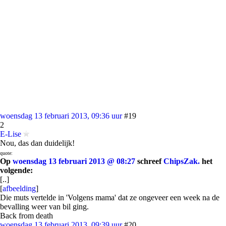
woensdag 13 februari 2013, 09:36 uur
#19
2
E-Lise
Nou, das dan duidelijk!
quote:
Op
woensdag 13 februari 2013 @ 08:27
schreef
ChipsZak.
het
volgende:
[..]
[
afbeelding
]
Die muts vertelde in 'Volgens mama' dat ze ongeveer een week na de
bevalling weer van bil ging.
Back from death
woensdag 13 februari 2013, 09:39 uur
#20