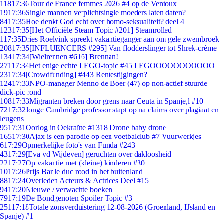
118
17:36
Tour de France femmes 2026 #4 op de Ventoux
19
17:36
Single mannen verplichtsingle moeders laten daten?
84
17:35
Hoe denkt God echt over homo-seksualiteit? deel 4
123
17:35
[Het Officiële Steam Topic #201] Steamrolled
1
17:35
Dries Roelvink spreekt vakantieganger aan om gele zwembroek
208
17:35
[INFLUENCERS #295] Van flodderslinger tot Shrek-crème
134
17:34
[Wielrennen #616] Brennan!
271
17:34
Het enige echte LEGO-topic #45 LEGOOOOOOOOOOO
23
17:34
[Crowdfunding] #443 Rentestijgingen?
124
17:33
NPO-manager Menno de Boer (47) op non-actief stuurde
dick-pic rond
108
17:33
Migranten breken door grens naar Ceuta in Spanje,l #10
72
17:32
Jonge Cambridge professor stapt op na claims over plagiaat en
leugens
95
17:31
Oorlog in Oekraïne #1318 Drone baby drone
165
17:30
Ajax is een parodie op een voetbalclub #7 Vuurwerkjes
6
17:29
Opmerkelijke foto's van Funda #243
43
17:29
[Eva vd Wijdeven] geruchten over dakloosheid
22
17:27
Op vakantie met (kleine) kinderen #30
10
17:26
Prijs Bar le duc rood in het buitenland
88
17:24
Overleden Acteurs & Actrices Deel #15
94
17:20
Nieuwe / verwachte boeken
79
17:19
De Bondgenoten Spoiler Topic #3
251
17:18
Totale zonsverduistering 12-08-2026 (Groenland, IJsland en
Spanje) #1