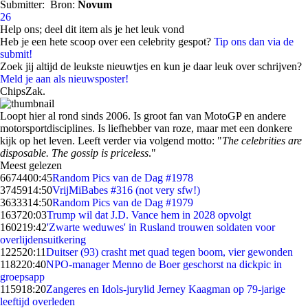
Submitter:
Bron:
Novum
26
Help ons; deel dit item als je het leuk vond
Heb je een hete scoop over een celebrity gespot?
Tip ons dan via de
submit!
Zoek jij altijd de leukste nieuwtjes en kun je daar leuk over schrijven?
Meld je aan als nieuwsposter!
ChipsZak.
Loopt hier al rond sinds 2006. Is groot fan van MotoGP en andere
motorsportdisciplines. Is liefhebber van roze, maar met een donkere
kijk op het leven. Leeft verder via volgend motto: "
The celebrities are
disposable. The gossip is priceless
."
Meest gelezen
66744
00:45
Random Pics van de Dag #1978
37459
14:50
VrijMiBabes #316 (not very sfw!)
36333
14:50
Random Pics van de Dag #1979
1637
20:03
Trump wil dat J.D. Vance hem in 2028 opvolgt
1602
19:42
'Zwarte weduwes' in Rusland trouwen soldaten voor
overlijdensuitkering
1225
20:11
Duitser (93) crasht met quad tegen boom, vier gewonden
1182
20:40
NPO-manager Menno de Boer geschorst na dickpic in
groepsapp
1159
18:20
Zangeres en Idols-jurylid Jerney Kaagman op 79-jarige
leeftijd overleden