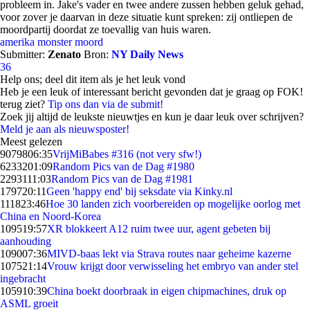
probleem in. Jake's vader en twee andere zussen hebben geluk gehad,
voor zover je daarvan in deze situatie kunt spreken: zij ontliepen de
moordpartij doordat ze toevallig van huis waren.
amerika
monster
moord
Submitter:
Zenato
Bron:
NY Daily News
36
Help ons; deel dit item als je het leuk vond
Heb je een leuk of interessant bericht gevonden dat je graag op FOK!
terug ziet?
Tip ons dan via de submit!
Zoek jij altijd de leukste nieuwtjes en kun je daar leuk over schrijven?
Meld je aan als nieuwsposter!
Meest gelezen
90798
06:35
VrijMiBabes #316 (not very sfw!)
62332
01:09
Random Pics van de Dag #1980
22931
11:03
Random Pics van de Dag #1981
1797
20:11
Geen 'happy end' bij seksdate via Kinky.nl
1118
23:46
Hoe 30 landen zich voorbereiden op mogelijke oorlog met
China en Noord-Korea
1095
19:57
XR blokkeert A12 ruim twee uur, agent gebeten bij
aanhouding
1090
07:36
MIVD-baas lekt via Strava routes naar geheime kazerne
1075
21:14
Vrouw krijgt door verwisseling het embryo van ander stel
ingebracht
1059
10:39
China boekt doorbraak in eigen chipmachines, druk op
ASML groeit