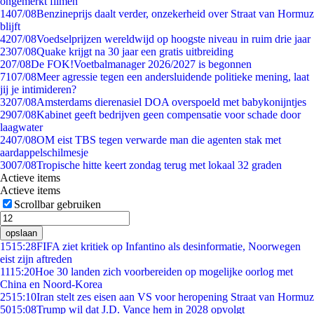
ongemerkt filmen
14
07/08
Benzineprijs daalt verder, onzekerheid over Straat van Hormuz
blijft
42
07/08
Voedselprijzen wereldwijd op hoogste niveau in ruim drie jaar
23
07/08
Quake krijgt na 30 jaar een gratis uitbreiding
2
07/08
De FOK!Voetbalmanager 2026/2027 is begonnen
71
07/08
Meer agressie tegen een andersluidende politieke mening, laat
jij je intimideren?
32
07/08
Amsterdams dierenasiel DOA overspoeld met babykonijntjes
29
07/08
Kabinet geeft bedrijven geen compensatie voor schade door
laagwater
24
07/08
OM eist TBS tegen verwarde man die agenten stak met
aardappelschilmesje
30
07/08
Tropische hitte keert zondag terug met lokaal 32 graden
Actieve items
Actieve items
Scrollbar gebruiken
opslaan
15
15:28
FIFA ziet kritiek op Infantino als desinformatie, Noorwegen
eist zijn aftreden
11
15:20
Hoe 30 landen zich voorbereiden op mogelijke oorlog met
China en Noord-Korea
25
15:10
Iran stelt zes eisen aan VS voor heropening Straat van Hormuz
50
15:08
Trump wil dat J.D. Vance hem in 2028 opvolgt