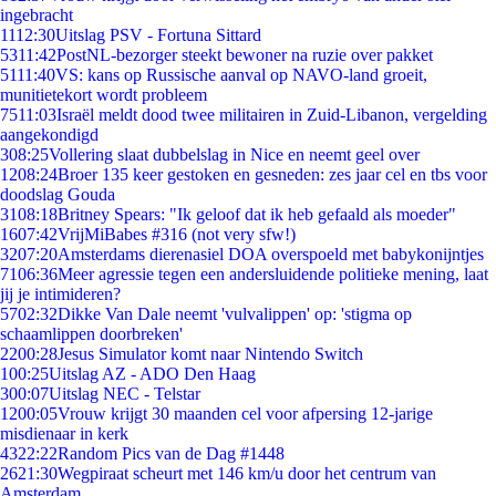
ingebracht
11
12:30
Uitslag PSV - Fortuna Sittard
53
11:42
PostNL-bezorger steekt bewoner na ruzie over pakket
51
11:40
VS: kans op Russische aanval op NAVO-land groeit,
munitietekort wordt probleem
75
11:03
Israël meldt dood twee militairen in Zuid-Libanon, vergelding
aangekondigd
3
08:25
Vollering slaat dubbelslag in Nice en neemt geel over
12
08:24
Broer 135 keer gestoken en gesneden: zes jaar cel en tbs voor
doodslag Gouda
31
08:18
Britney Spears: "Ik geloof dat ik heb gefaald als moeder"
16
07:42
VrijMiBabes #316 (not very sfw!)
32
07:20
Amsterdams dierenasiel DOA overspoeld met babykonijntjes
71
06:36
Meer agressie tegen een andersluidende politieke mening, laat
jij je intimideren?
57
02:32
Dikke Van Dale neemt 'vulvalippen' op: 'stigma op
schaamlippen doorbreken'
22
00:28
Jesus Simulator komt naar Nintendo Switch
1
00:25
Uitslag AZ - ADO Den Haag
3
00:07
Uitslag NEC - Telstar
12
00:05
Vrouw krijgt 30 maanden cel voor afpersing 12-jarige
misdienaar in kerk
43
22:22
Random Pics van de Dag #1448
26
21:30
Wegpiraat scheurt met 146 km/u door het centrum van
Amsterdam