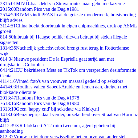
23
15:01
MIVD-baas lekt via Strava routes naar geheime kazerne
20
15:00
Random Pics van de Dag #1981
25
14:59
RIVM vindt PFAS in al de geteste moedermelk, borstvoeding
blijft advies
31
14:51
China boekt doorbraak in eigen chipmachines, druk op ASML
groeit
8
14:50
Inbraak bij Haagse politie: dieven betrapt bij stelen illegale
sigaretten
18
14:35
Nachtelijk gebiedsverbod brengt rust terug in Rotterdamse
wijk
6
14:34
Nieuwe president De la Espriella gaat strijd aan met
drugskartels Colombia
64
14:21
EU bekritiseert Meta en TikTok om verspreiden desinformatie
Ceuta
41
14:16
Vinted-foto's van vrouwen massaal gedeeld op seksfora
44
14:03
Houthi's vallen Saoedi-Arabië en Jemen aan, dreigen met
blokkade olieroute
20
13:47
Random Pics van de Dag #1978
76
13:16
Random Pics van de Dag #1980
13
13:10
Geen 'happy end' bij seksdate via Kinky.nl
14
13:06
Benzineprijs daalt verder, onzekerheid over Straat van Hormuz
blijft
41
12:39
XR blokkeert A12 ruim twee uur, agent gebeten bij
aanhouding
8
12:37
Vrouw krijgt door verwisseling het embryo van ander stel