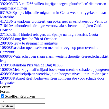
39
20:08
CDA en D66 willen ingrijpen tegen 'gluurbrillen' die mensen
ongemerkt filmen
63
19:04
Spanje: bijna alle migranten in Ceuta weer teruggekeerd naar
Marokko
4
17:13
Niewiadoma profiteert van pokerspel en grijpt geel op Ventoux
7
16:10
Aanhoudende droogte veroorzaakt scheuren in dijken Zuid-
Holland
27
15:52
Italië hindert reizigers uit Spanje na migratiecrisis Ceuta
23
08/08
Long live the 7th of October
2
08/08
Nieuw te streamen in augustus
1
08/08
Excelsior opent seizoen met ruime zege op promovendus
Cambuur
60
08/08
Waterschappen slaan alarm wegens droogte: Gereedschapskist
leeg
37
08/08
Random Pics van de Dag #1833
16
08/08
Meta krijgt half miljard boete voor mentale schade bij jongeren
42
08/08
Voedselprijzen wereldwijd op hoogste niveau in ruim drie jaar
29
08/08
Kabinet geeft bedrijven geen compensatie voor schade door
laagwater
Forum
Forum
Scrollbar gebruiken
opslaan