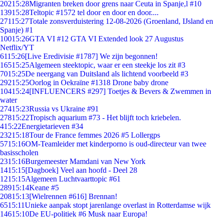
202
15:28
Migranten breken door grens naar Ceuta in Spanje,l #10
139
15:28
Teltopic #1572 tel door en door en door....
271
15:27
Totale zonsverduistering 12-08-2026 (Groenland, IJsland en
Spanje) #1
100
15:26
GTA VI #12 GTA VI Extended look 27 Augustus
Netflix/YT
61
15:26
[Live Eredivisie #1787] We zijn begonnen!
165
15:25
Algemeen steektopic, waar er een steekje los zit #3
70
15:25
De neergang van Duitsland als lichtend voorbeeld #3
292
15:25
Oorlog in Oekraïne #1318 Drone baby drone
104
15:24
[INFLUENCERS #297] Toetjes & Bevers & Zwemmen in
water
274
15:23
Russia vs Ukraine #91
278
15:22
Tropisch aquarium #73 - Het blijft toch kriebelen.
4
15:22
Energietarieven #34
232
15:18
Tour de France femmes 2026 #5 Lollergps
57
15:16
OM-Teamleider met kinderporno is oud-directeur van twee
basisscholen
23
15:16
Burgemeester Mamdani van New York
14
15:15
[Dagboek] Veel aan hoofd - Deel 28
12
15:15
Algemeen Luchtvaarttopic #61
289
15:14
Keane #5
208
15:13
[Wielrennen #616] Brennan!
65
15:11
Unieke aanpak stopt jarenlange overlast in Rotterdamse wijk
146
15:10
De EU-politiek #6 Musk naar Europa!