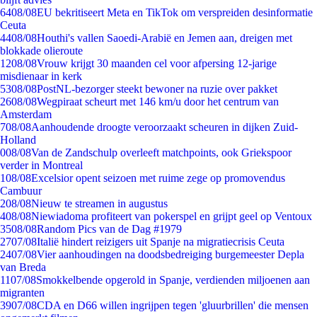
64
08/08
EU bekritiseert Meta en TikTok om verspreiden desinformatie
Ceuta
44
08/08
Houthi's vallen Saoedi-Arabië en Jemen aan, dreigen met
blokkade olieroute
12
08/08
Vrouw krijgt 30 maanden cel voor afpersing 12-jarige
misdienaar in kerk
53
08/08
PostNL-bezorger steekt bewoner na ruzie over pakket
26
08/08
Wegpiraat scheurt met 146 km/u door het centrum van
Amsterdam
7
08/08
Aanhoudende droogte veroorzaakt scheuren in dijken Zuid-
Holland
0
08/08
Van de Zandschulp overleeft matchpoints, ook Griekspoor
verder in Montreal
1
08/08
Excelsior opent seizoen met ruime zege op promovendus
Cambuur
2
08/08
Nieuw te streamen in augustus
4
08/08
Niewiadoma profiteert van pokerspel en grijpt geel op Ventoux
35
08/08
Random Pics van de Dag #1979
27
07/08
Italië hindert reizigers uit Spanje na migratiecrisis Ceuta
24
07/08
Vier aanhoudingen na doodsbedreiging burgemeester Depla
van Breda
11
07/08
Smokkelbende opgerold in Spanje, verdienden miljoenen aan
migranten
39
07/08
CDA en D66 willen ingrijpen tegen 'gluurbrillen' die mensen