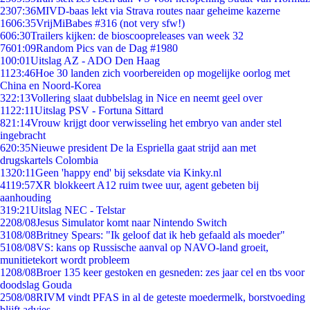
23
07:36
MIVD-baas lekt via Strava routes naar geheime kazerne
16
06:35
VrijMiBabes #316 (not very sfw!)
6
06:30
Trailers kijken: de bioscoopreleases van week 32
76
01:09
Random Pics van de Dag #1980
1
00:01
Uitslag AZ - ADO Den Haag
11
23:46
Hoe 30 landen zich voorbereiden op mogelijke oorlog met
China en Noord-Korea
3
22:13
Vollering slaat dubbelslag in Nice en neemt geel over
11
22:11
Uitslag PSV - Fortuna Sittard
8
21:14
Vrouw krijgt door verwisseling het embryo van ander stel
ingebracht
6
20:35
Nieuwe president De la Espriella gaat strijd aan met
drugskartels Colombia
13
20:11
Geen 'happy end' bij seksdate via Kinky.nl
41
19:57
XR blokkeert A12 ruim twee uur, agent gebeten bij
aanhouding
3
19:21
Uitslag NEC - Telstar
22
08/08
Jesus Simulator komt naar Nintendo Switch
31
08/08
Britney Spears: "Ik geloof dat ik heb gefaald als moeder"
51
08/08
VS: kans op Russische aanval op NAVO-land groeit,
munitietekort wordt probleem
12
08/08
Broer 135 keer gestoken en gesneden: zes jaar cel en tbs voor
doodslag Gouda
25
08/08
RIVM vindt PFAS in al de geteste moedermelk, borstvoeding
blijft advies