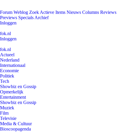
Forum
Weblog
Zoek
Actieve Items
Nieuws
Columns
Reviews
Previews
Specials
Archief
Inloggen
fok.nl
Inloggen
fok.nl
Actueel
Nederland
Internationaal
Economie
Politiek
Tech
Showbiz en Gossip
Opmerkelijk
Entertainment
Showbiz en Gossip
Muziek
Film
Televisie
Media & Cultuur
Bioscoopagenda