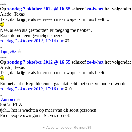
quote:
Op
zondag 7 oktober 2012 @ 16:55
schreef
zo-is-het
het volgende:
Aledo, Texas
Tsja, dat krijg je als iedereeen maar wapens in huis heeft....
Nee, alleen als gestoorden er toegang toe hebben.
Raak ik hier een gevoelige sneer?
zondag 7 oktober 2012, 17:14 uur
#9
1
Tijntje83
quote:
Op
zondag 7 oktober 2012 @ 16:55
schreef
zo-is-het
het volgende:
Aledo, Texas
Tsja, dat krijg je als iedereeen maar wapens in huis heeft....
En met al die Republikeinen gaat dat echt niet snel veranderd worden.
zondag 7 oktober 2012, 17:16 uur
#10
1
Vampier
SoCal FTW
tjah... het is wachten op meer van dit soort personen.
Free people own guns! Slaves do not!
▼ Advertentie door Refinery89