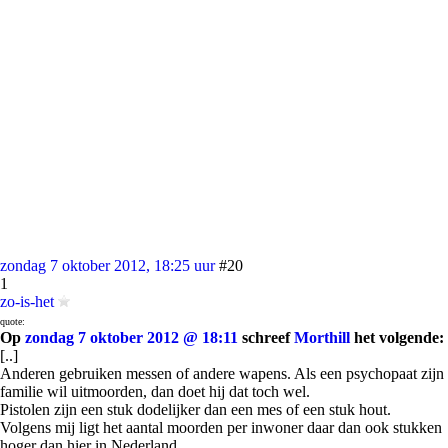
zondag 7 oktober 2012, 18:25 uur
#20
1
zo-is-het
quote:
Op
zondag 7 oktober 2012 @ 18:11
schreef
Morthill
het volgende:
[..]
Anderen gebruiken messen of andere wapens. Als een psychopaat zijn
familie wil uitmoorden, dan doet hij dat toch wel.
Pistolen zijn een stuk dodelijker dan een mes of een stuk hout.
Volgens mij ligt het aantal moorden per inwoner daar dan ook stukken
hoger dan hier in Nederland....