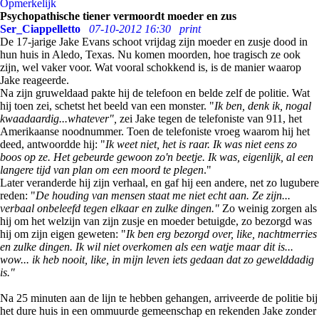
Opmerkelijk
Psychopathische tiener vermoordt moeder en zus
Ser_Ciappelletto
07-10-2012 16:30
print
De 17-jarige Jake Evans schoot vrijdag zijn moeder en zusje dood in
hun huis in Aledo, Texas. Nu komen moorden, hoe tragisch ze ook
zijn, wel vaker voor. Wat vooral schokkend is, is de manier waarop
Jake reageerde.
Na zijn gruweldaad pakte hij de telefoon en belde zelf de politie. Wat
hij toen zei, schetst het beeld van een monster. "
Ik ben, denk ik, nogal
kwaadaardig...whatever",
zei Jake tegen de telefoniste van 911, het
Amerikaanse noodnummer. Toen de telefoniste vroeg waarom hij het
deed, antwoordde hij: "
Ik weet niet, het is raar. Ik was niet eens zo
boos op ze. Het gebeurde gewoon zo'n beetje. Ik was, eigenlijk, al een
langere tijd van plan om een moord te plegen
."
Later veranderde hij zijn verhaal, en gaf hij een andere, net zo lugubere
reden: "
De houding van mensen staat me niet echt aan. Ze zijn...
verbaal onbeleefd tegen elkaar en zulke dingen."
Zo weinig zorgen als
hij om het welzijn van zijn zusje en moeder betuigde, zo bezorgd was
hij om zijn eigen geweten: "
Ik ben erg bezorgd over, like, nachtmerries
en zulke dingen. Ik wil niet overkomen als een watje maar dit is...
wow... ik heb nooit, like, in mijn leven iets gedaan dat zo gewelddadig
is."
Na 25 minuten aan de lijn te hebben gehangen, arriveerde de politie bij
het dure huis in een ommuurde gemeenschap en rekenden Jake zonder