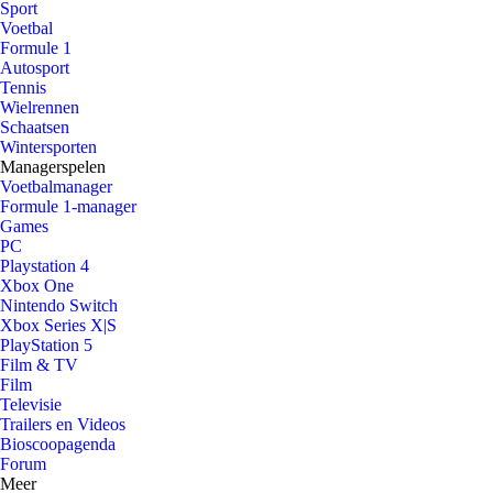
Sport
Voetbal
Formule 1
Autosport
Tennis
Wielrennen
Schaatsen
Wintersporten
Managerspelen
Voetbalmanager
Formule 1-manager
Games
PC
Playstation 4
Xbox One
Nintendo Switch
Xbox Series X|S
PlayStation 5
Film & TV
Film
Televisie
Trailers en Videos
Bioscoopagenda
Forum
Meer