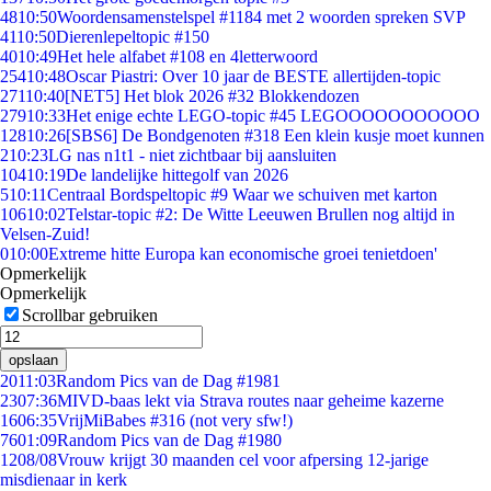
48
10:50
Woordensamenstelspel #1184 met 2 woorden spreken SVP
41
10:50
Dierenlepeltopic #150
40
10:49
Het hele alfabet #108 en 4letterwoord
254
10:48
Oscar Piastri: Over 10 jaar de BESTE allertijden-topic
271
10:40
[NET5] Het blok 2026 #32 Blokkendozen
279
10:33
Het enige echte LEGO-topic #45 LEGOOOOOOOOOOO
128
10:26
[SBS6] De Bondgenoten #318 Een klein kusje moet kunnen
2
10:23
LG nas n1t1 - niet zichtbaar bij aansluiten
104
10:19
De landelijke hittegolf van 2026
5
10:11
Centraal Bordspeltopic #9 Waar we schuiven met karton
106
10:02
Telstar-topic #2: De Witte Leeuwen Brullen nog altijd in
Velsen-Zuid!
0
10:00
Extreme hitte Europa kan economische groei tenietdoen'
Opmerkelijk
Opmerkelijk
Scrollbar gebruiken
opslaan
20
11:03
Random Pics van de Dag #1981
23
07:36
MIVD-baas lekt via Strava routes naar geheime kazerne
16
06:35
VrijMiBabes #316 (not very sfw!)
76
01:09
Random Pics van de Dag #1980
12
08/08
Vrouw krijgt 30 maanden cel voor afpersing 12-jarige
misdienaar in kerk