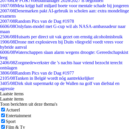
2
07/08
De FOK!Voetbalmanager 2026/2027 is begonnen
16
07/08
Meta krijgt half miljard boete voor mentale schade bij jongeren
20
07/08
Denemarken pakt AI-gebruik in scholen aan: extra mondelinge
examens
20
07/08
Random Pics van de Dag #1978
66
06/08
Onlyfans-model met G-cup wil als NASA-ambassadeur naar
maan
25
06/08
Huisarts per direct uit vak gezet om ernstig alcoholmisbruik
19
06/08
Drone met explosieven bij Duits vliegveld voedt vrees voor
hybride aanval
60
06/08
Waterschappen slaan alarm wegens droogte: Gereedschapskist
leeg
24
06/08
Zorgmedewerkster die 's nachts haar vriend bezocht terecht
ontslagen
38
06/08
Random Pics van de Dag #1977
21
05/08
Tanken in België wordt nóg aantrekkelijker
34
05/08
Dirk sluit supermarkt op de Wallen na golf van diefstal en
agressie
Laatste items
Laatste items
Toon berichten uit deze thema's
Actueel
Entertainment
Sport
Film & Tv