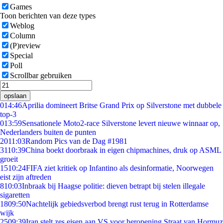
Games
Toon berichten van deze types
Weblog
Column
(P)review
Special
Poll
Scrollbar gebruiken
opslaan
0
14:46
Aprilia domineert Britse Grand Prix op Silverstone met dubbele
top-3
0
13:59
Sensationele Moto2-race Silverstone levert nieuwe winnaar op,
Nederlanders buiten de punten
20
11:03
Random Pics van de Dag #1981
31
10:39
China boekt doorbraak in eigen chipmachines, druk op ASML
groeit
15
10:24
FIFA ziet kritiek op Infantino als desinformatie, Noorwegen
eist zijn aftreden
8
10:03
Inbraak bij Haagse politie: dieven betrapt bij stelen illegale
sigaretten
18
09:50
Nachtelijk gebiedsverbod brengt rust terug in Rotterdamse
wijk
25
09:39
Iran stelt zes eisen aan VS voor heropening Straat van Hormuz