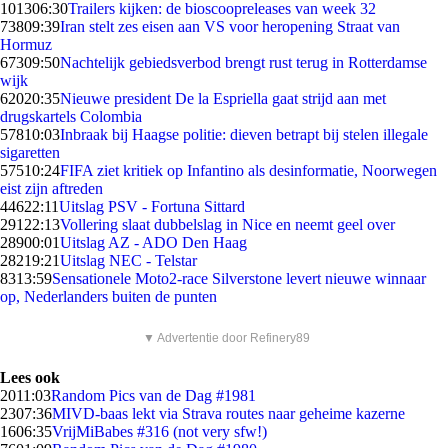
1013
06:30
Trailers kijken: de bioscoopreleases van week 32
738
09:39
Iran stelt zes eisen aan VS voor heropening Straat van
Hormuz
673
09:50
Nachtelijk gebiedsverbod brengt rust terug in Rotterdamse
wijk
620
20:35
Nieuwe president De la Espriella gaat strijd aan met
drugskartels Colombia
578
10:03
Inbraak bij Haagse politie: dieven betrapt bij stelen illegale
sigaretten
575
10:24
FIFA ziet kritiek op Infantino als desinformatie, Noorwegen
eist zijn aftreden
446
22:11
Uitslag PSV - Fortuna Sittard
291
22:13
Vollering slaat dubbelslag in Nice en neemt geel over
289
00:01
Uitslag AZ - ADO Den Haag
282
19:21
Uitslag NEC - Telstar
83
13:59
Sensationele Moto2-race Silverstone levert nieuwe winnaar
op, Nederlanders buiten de punten
▼ Advertentie door Refinery89
Lees ook
20
11:03
Random Pics van de Dag #1981
23
07:36
MIVD-baas lekt via Strava routes naar geheime kazerne
16
06:35
VrijMiBabes #316 (not very sfw!)