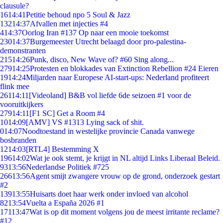
clausule?
16
14:41
Petitie behoud npo 5 Soul & Jazz
132
14:37
Afvallen met injecties #4
4
14:37
Oorlog Iran #137 Op naar een mooie toekomst
230
14:37
Burgemeester Utrecht belaagd door pro-palestina-
demonstranten
215
14:26
Punk, disco, New Wave of? #60 Sing along...
279
14:25
Protesten en blokkades van Extinction Rebellion #24 Eieren
19
14:24
Miljarden naar Europese AI-start-ups: Nederland profiteert
flink mee
261
14:11
[Videoland] B&B vol liefde 6de seizoen #1 voor de
vooruitkijkers
279
14:11
[F1 SC] Get a Room #4
10
14:09
[AMV] VS #1313 Lying sack of shit.
0
14:07
Noodtoestand in westelijke provincie Canada vanwege
bosbranden
12
14:03
[RTL4] Bestemming X
196
14:02
Wat je ook stemt, je krijgt in NL altijd Links Liberaal Beleid.
93
13:56
Nederlandse Politiek #725
266
13:56
Agent smijt zwangere vrouw op de grond, onderzoek gestart
#2
139
13:55
Huisarts doet haar werk onder invloed van alcohol
82
13:54
Vuelta a España 2026 #1
171
13:47
Wat is op dit moment volgens jou de meest irritante reclame?
#12