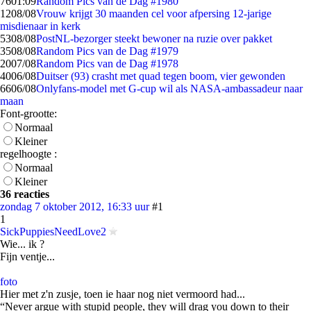
76
01:09
Random Pics van de Dag #1980
12
08/08
Vrouw krijgt 30 maanden cel voor afpersing 12-jarige
misdienaar in kerk
53
08/08
PostNL-bezorger steekt bewoner na ruzie over pakket
35
08/08
Random Pics van de Dag #1979
20
07/08
Random Pics van de Dag #1978
40
06/08
Duitser (93) crasht met quad tegen boom, vier gewonden
66
06/08
Onlyfans-model met G-cup wil als NASA-ambassadeur naar
maan
Font-grootte:
Normaal
Kleiner
regelhoogte :
Normaal
Kleiner
36 reacties
zondag 7 oktober 2012, 16:33 uur
#1
1
SickPuppiesNeedLove2
Wie... ik ?
Fijn ventje...
foto
Hier met z'n zusje, toen ie haar nog niet vermoord had...
“Never argue with stupid people, they will drag you down to their