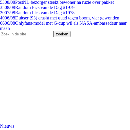
53
08/08
PostNL-bezorger steekt bewoner na ruzie over pakket
35
08/08
Random Pics van de Dag #1979
20
07/08
Random Pics van de Dag #1978
40
06/08
Duitser (93) crasht met quad tegen boom, vier gewonden
66
06/08
Onlyfans-model met G-cup wil als NASA-ambassadeur naar
maan
Nieuws