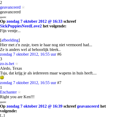
2
geavanceerd
geavanceerd
quote:
Op
zondag 7 oktober 2012 @ 16:33
schreef
SickPuppiesNeedLove2
het volgende:
Fijn ventje...
[
afbeelding
]
Hier met z'n zusje, toen ie haar nog niet vermoord had...
Ze is anders wel al behoorlijk bleek..
zondag 7 oktober 2012, 16:55 uur
#6
3
zo-is-het
Aledo, Texas
Tsja, dat krijg je als iedereeen maar wapens in huis heeft....
zondag 7 oktober 2012, 16:55 uur
#7
1
Enchanter
Right you are Ken!!!
quote:
Op
zondag 7 oktober 2012 @ 16:39
schreef
geavanceerd
het
volgende:
[..]