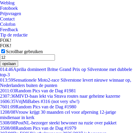
Weblog
Fotoboek
Prijsvragen
Contact
Colofon
Feedback
Tip de redactie
FOK!
FOK!
Scrollbar gebruiken
opslaan
0
14:46
Aprilia domineert Britse Grand Prix op Silverstone met dubbele
top-3
0
13:59
Sensationele Moto2-race Silverstone levert nieuwe winnaar op,
Nederlanders buiten de punten
20
11:03
Random Pics van de Dag #1981
23
07:36
MIVD-baas lekt via Strava routes naar geheime kazerne
16
06:35
VrijMiBabes #316 (not very sfw!)
76
01:09
Random Pics van de Dag #1980
12
08/08
Vrouw krijgt 30 maanden cel voor afpersing 12-jarige
misdienaar in kerk
53
08/08
PostNL-bezorger steekt bewoner na ruzie over pakket
35
08/08
Random Pics van de Dag #1979