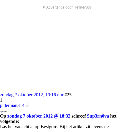
▼ Advertentie door Refinery89
zondag 7 oktober 2012, 19:16 uur
#25
1
piderman314
quote:
Op
zondag 7 oktober 2012 @ 18:32
schreef
Sup3rn0va
het
volgende:
Las het vanacht al op Bestgore. Bij het artikel zit tevens de
geluidsopname van het 911 gesprek tussen Jake en de telefoon