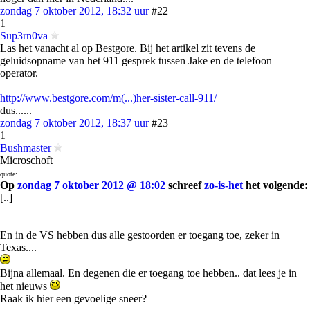
zondag 7 oktober 2012, 18:32 uur
#22
1
Sup3rn0va
Las het vanacht al op Bestgore. Bij het artikel zit tevens de
geluidsopname van het 911 gesprek tussen Jake en de telefoon
operator.
http://www.bestgore.com/m(...)her-sister-call-911/
dus......
zondag 7 oktober 2012, 18:37 uur
#23
1
Bushmaster
Microschoft
quote:
Op
zondag 7 oktober 2012 @ 18:02
schreef
zo-is-het
het volgende:
[..]
En in de VS hebben dus alle gestoorden er toegang toe, zeker in
Texas....
Bijna allemaal. En degenen die er toegang toe hebben.. dat lees je in
het nieuws
Raak ik hier een gevoelige sneer?