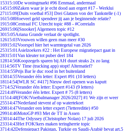
153
15:10
De woningmarkt #96 Eenmaal, andermaal
145
15:09
Zaken waar je je echt dood aan ergert #17 - Werklui
271
15:09
[Duits voetbal #53] Drei Glatzen von der Tankstelle (-1)
16
15:08
Hoeveel geld spendeer jij aan je beginnende relatie?
19
15:08
Centraal FC Utrecht topic #88 - #CorreiaIn
269
15:06
[Snooker] Algemeen topic #12
30
15:05
Ariana Grande verlaat de spotlight.
126
15:03
Vrouwen willen geen man meer #30
169
15:02
Voorspel hier het warmtegetal van 2026
253
15:01
Asielzoekers #22 : Het Europese migratiepact gaat in
283
15:01
Van kleuter tot puber deel 184
128
14:56
Koopzegels sparen bij AH duurt straks 2x zo lang
11
14:56
TV Time (tracking app) stopt! Alternatief?
33
14:55
Prijs Bar le duc rood in het buitenland
150
14:55
Verander één letter: Expert #91 (10 letters)
181
14:54
[WLR SC #417] Nieuw deel openen was kaputt
57
14:52
Verander één letter: Expert #143 (9 letters)
22
14:49
Verander één letter. Expert # 75 (8 letters)
115
14:48
[FOK!Voetbalmanager 2026/2027] #1 We zijn er weer
255
14:47
Nederland stevent af op watertekort
208
14:47
Verander een letter expert (7lettereditie) #50
299
14:46
MotoGP #93 Met de TT in Assen
230
14:44
The Odyssey (Christopher Nolan) 17 juli 2026
233
14:43
Het FOK!kers maken teringherrie topic
37
14:42
Defensiepact Pakistan, Turkije en Saudi-Arabië bevat art.5