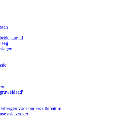
maan
bride aanval
 leeg
tslagen
ssie
eem
'gruweldaad'
 verbergen voor ouders ultimatum
nse asielzoeker