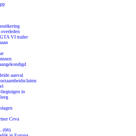
app
suitkering
d overleden
 GTA VI trailer
maan
ar
binnen
g aangekondigd
bride aanval
duurzaamheidsclaims
el
iegtuigen in
 leeg
tslagen
rtner Ceva
. (66)
lijk in Europa