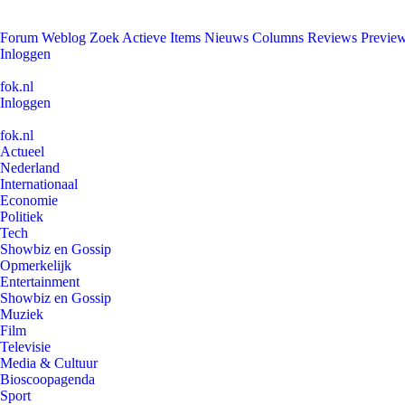
Forum
Weblog
Zoek
Actieve Items
Nieuws
Columns
Reviews
Previe
Inloggen
fok.nl
Inloggen
fok.nl
Actueel
Nederland
Internationaal
Economie
Politiek
Tech
Showbiz en Gossip
Opmerkelijk
Entertainment
Showbiz en Gossip
Muziek
Film
Televisie
Media & Cultuur
Bioscoopagenda
Sport