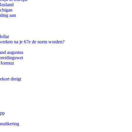
Rusland
ichigan
aling aan
ollar
 werken na je 67e de norm worden?
and augustus
preidingswet
n Hormuz
ekort dreigt
app
suitkering