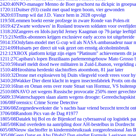
24
20:40
NPO-manager Menno de Boer geschorst na dickpic in groeps
17
20:11
Duitser (93) crasht met quad tegen boom, vier gewonden
36
20:03
Trump wil dat J.D. Vance hem in 2028 opvolgt
1
19:50
Lemmen boekt eerste profzege in zware Ronde van Polen-rit
16
19:42
'Zwarte weduwes' in Rusland trouwen soldaten voor overlijden
13
18:20
Zangeres en Idols-jurylid Jerney Kaagman op 79-jarige leeftij
7
15:21
Netflix-abonnees krijgen exclusieve early access tot uitgebreide
59
14:35
Onlyfans-model met G-cup wil als NASA-ambassadeur naar 
22
14:09
Huisarts per direct uit vak gezet om ernstig alcoholmisbruik
2
12:12
XBOX platform krijgt zijn eigen "Platinum" achievements dit ja
12
11:27
Capibara's lopen Braziliaans parlementsgebouw Mato Grosso 
52
10:59
Israël meldt dood twee militairen in Zuid-Libanon, vergeldin
15
10:48
Hiroshima herdenkt slachtoffers atoombom, 81 jaar later
16
10:32
Drone met explosieven bij Duits vliegveld voedt vrees voor hy
34
10:28
Wakker Dier dient klacht in tegen insectenfabriek Protix om 
22
10:16
Iran en Oman eens over route Straat van Hormuz, VS buitensp
25
10:08
NAVO zet wegens Russische provocatie 250% meer gevechtsvl
56
09:33
Waterschappen slaan alarm wegens droogte: Gereedschapskist
1
06/08
Forensics: Crime Scene Detective
23
06/08
Zorgmedewerkster die 's nachts haar vriend bezocht terecht on
37
06/08
Random Pics van de Dag #1977
18
05/08
Datalek bij Bol en de Bijenkorf na cyberaanval op logistiek pa
34
05/08
Kind overleden na aanrijding door AH-bestelbus in Dordrecht
6
05/08
Nieuw slachtoffer in kindermisbruikzaak zorgprofessional Jan B
3
05/08
Geen Qatar en Abu Dhabi? Dan eindigt Formule 1-seizoen moge