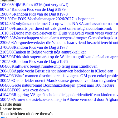
1
08:03
VrijMiBabes #316 (not very sfw!)
8
07:34
Random Pics van de Dag #1979
19
00:45
Random Pics van de Dag #1978
2
21:30
De FOK!Voetbalmanager 2026/2027 is begonnen
59
14:35
Onlyfans-model met G-cup wil als NASA-ambassadeur naar 
22
14:09
Huisarts per direct uit vak gezet om ernstig alcoholmisbruik
16
10:32
Drone met explosieven bij Duits vliegveld voedt vrees voor hy
56
09:33
Waterschappen slaan alarm wegens droogte: Gereedschapskist
23
06/08
Zorgmedewerkster die 's nachts haar vriend bezocht terecht on
37
06/08
Random Pics van de Dag #1977
21
05/08
Tanken in België wordt nóg aantrekkelijker
34
05/08
Dirk sluit supermarkt op de Wallen na golf van diefstal en agre
12
05/08
Random Pics van de Dag #1976
6
04/08
Kraftwerk brengt ruimteschip terug naar Eindhoven
20
04/08
Apple vecht Britse eis tot inbouwen backdoor in iCloud aan
85
04/08
'Witte' mannen discrimineren is volgens OM geen enkel probl
30
04/08
Ceuta-leider noemt Marokkaanse grensaanval door migranten 
6
04/08
Grote natuurbrand Boschhuizerbergen groeit naar 100 hectare
6
04/08
FOK! was even down
41
04/08
Regering VS geeft scholen die 'genderidentiteit' van kinderen
59
04/08
Vrouw die asielzoekers hielp in Athene vermoord door Afghaa
Laatste items
Laatste items
Toon berichten uit deze thema's