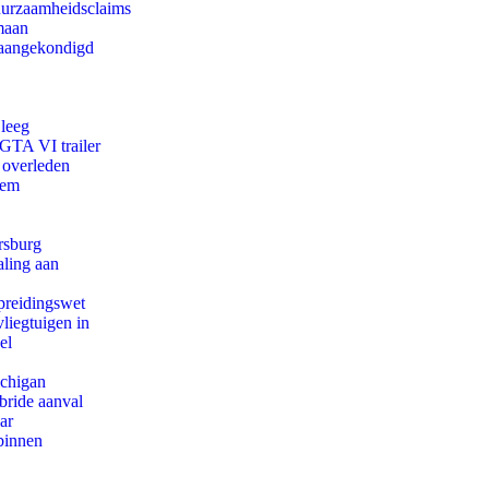
duurzaamheidsclaims
maan
g aangekondigd
 leeg
 GTA VI trailer
 overleden
eem
rsburg
aling aan
preidingswet
iegtuigen in
el
ichigan
bride aanval
ar
binnen