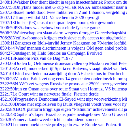
34
08:18
Wakker Dier dient klacht in tegen insectenfabriek Protix om 
59
07:58
Onlyfans-model met G-cup wil als NASA-ambassadeur naar 
52
07:28
Israël meldt dood twee militairen in Zuid-Libanon, vergeldin
36
07:17
Trump wil dat J.D. Vance hem in 2028 opvolgt
17
07:13
Duitser (93) crasht met quad tegen boom, vier gewonden
10
06:59
PS5-doos waarschuwt voor einde fysieke games
56
06:33
Waterschappen slaan alarm wegens droogte: Gereedschapskist
7
06:28
Netflix-abonnees krijgen exclusieve early access tot uitgebreide
13
06:11
Zangeres en Idols-jurylid Jerney Kaagman op 79-jarige leeftijd
85
04:44
'Witte' mannen discrimineren is volgens OM geen enkel probl
9
04:27
Ontslagen bij Halo Studios na Campaign Evolved
37
04:13
Random Pics van de Dag #1977
27
03:06
Doden bij Oekraïense droneaanvallen op Moskou en Sint-Pete
12
01:08
Accell, moederbedrijf Sparta en Batavus, vraagt uitstel van bet
34
01:01
Kind overleden na aanrijding door AH-bestelbus in Dordrecht
53
00:28
Van den Brink zet nog eens 14 gemeenten onder toezicht om s
25
22:56
NAVO zet wegens Russische provocatie 250% meer gevechtsvl
22
22:50
Iran en Oman eens over route Straat van Hormuz, VS buitensp
2
22:17
Le Court wint na nerveuze finale, Pieterse derde
45
21:00
Progressieve Democraat El-Sayed wint nipt voorverkiezing M
16
21:00
Drone met explosieven bij Duits vliegveld voedt vrees voor hy
2
20:58
XBOX platform krijgt zijn eigen "Platinum" achievements dit ja
12
20:48
Capibara's lopen Braziliaans parlementsgebouw Mato Grosso 
5
20:30
Zomervakantieweerbericht: aanhoudend zomers
1
20:21
Lemmen boekt eerste profzege in zware Ronde van Polen-rit