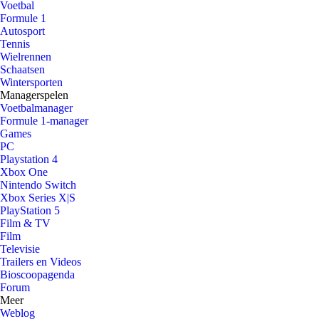
Voetbal
Formule 1
Autosport
Tennis
Wielrennen
Schaatsen
Wintersporten
Managerspelen
Voetbalmanager
Formule 1-manager
Games
PC
Playstation 4
Xbox One
Nintendo Switch
Xbox Series X|S
PlayStation 5
Film & TV
Film
Televisie
Trailers en Videos
Bioscoopagenda
Forum
Meer
Weblog