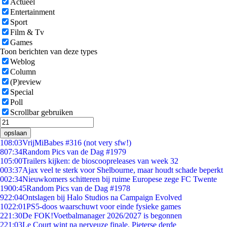
Actueel
Entertainment
Sport
Film & Tv
Games
Toon berichten van deze types
Weblog
Column
(P)review
Special
Poll
Scrollbar gebruiken
opslaan
1
08:03
VrijMiBabes #316 (not very sfw!)
8
07:34
Random Pics van de Dag #1979
1
05:00
Trailers kijken: de bioscoopreleases van week 32
0
03:37
Ajax veel te sterk voor Shelbourne, maar houdt schade beperkt
0
02:34
Nieuwkomers schitteren bij ruime Europese zege FC Twente
19
00:45
Random Pics van de Dag #1978
9
22:04
Ontslagen bij Halo Studios na Campaign Evolved
10
22:01
PS5-doos waarschuwt voor einde fysieke games
2
21:30
De FOK!Voetbalmanager 2026/2027 is begonnen
2
21:03
Le Court wint na nerveuze finale, Pieterse derde