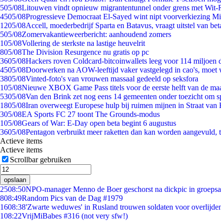
5
05/08
Litouwen vindt opnieuw migrantentunnel onder grens met Wit-
45
05/08
Progressieve Democraat El-Sayed wint nipt voorverkiezing M
12
05/08
Accell, moederbedrijf Sparta en Batavus, vraagt uitstel van bet
5
05/08
Zomervakantieweerbericht: aanhoudend zomers
1
05/08
Vollering de sterkste na lastige heuvelrit
8
05/08
The Division Resurgence nu gratis op pc
36
05/08
Hackers roven Coldcard-bitcoinwallets leeg voor 114 miljoen d
45
05/08
Doorwerken na AOW-leeftijd vaker vastgelegd in cao's, moet
38
05/08
Vinted-foto's van vrouwen massaal gedeeld op seksfora
1
05/08
Nieuwe XBOX Game Pass titels voor de eerste helft van de ma
53
05/08
Van den Brink zet nog eens 14 gemeenten onder toezicht om s
18
05/08
Iran overweegt Europese hulp bij ruimen mijnen in Straat va
3
05/08
EA Sports FC 27 toont The Grounds-modus
1
05/08
Gears of War: E-Day open beta begint 6 augustus
36
05/08
Pentagon verbruikt meer raketten dan kan worden aangevuld, t
Actieve items
Actieve items
Scrollbar gebruiken
opslaan
25
08:50
NPO-manager Menno de Boer geschorst na dickpic in groeps
8
08:49
Random Pics van de Dag #1979
16
08:38
'Zwarte weduwes' in Rusland trouwen soldaten voor overlijden
1
08:22
VrijMiBabes #316 (not very sfw!)