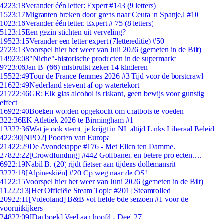
42
23:18
Verander één letter: Expert #143 (9 letters)
15
23:17
Migranten breken door grens naar Ceuta in Spanje,l #10
10
23:16
Verander één letter. Expert # 75 (8 letters)
51
23:15
Een gezin stichten uit verveling?
195
23:15
Verander een letter expert (7lettereditie) #50
27
23:13
Voorspel hier het weer van Juli 2026 (gemeten in de Bilt)
149
23:08
"Niche"-historische producten in de supermarkt
97
23:06
Jan B. (66) misbruikt zeker 14 kinderen
155
22:49
Tour de France femmes 2026 #3 Tijd voor de borstcrawl
216
22:49
Nederland stevent af op watertekort
217
22:46
GR: Elk glas alcohol is riskant, geen bewijs voor gunstig
effect
169
22:40
Boeken worden opgekocht om chatbots te voeden
3
22:36
EK Atletiek 2026 te Birmingham #1
133
22:36
Wat je ook stemt, je krijgt in NL altijd Links Liberaal Beleid.
4
22:30
[NPO2] Poorten van Europa
214
22:29
De Avondetappe #176 - Met Ellen ten Damme.
278
22:22
[Crowdfunding] #442 Golfbanen en betere projecten.....
69
22:19
Nabil B. (20) rijdt fietser aan tijdens dollemansrit
32
22:18
[Alpineskiën] #20 Op weg naar de OS!
41
22:15
Voorspel hier het weer van Juni 2026 (gemeten in de Bilt)
112
22:13
[Het Officiële Steam Topic #201] Steamrolled
209
22:11
[Videoland] B&B vol liefde 6de seizoen #1 voor de
vooruitkijkers
248
22:09
[Dagboek] Veel aan hoofd - Deel 27