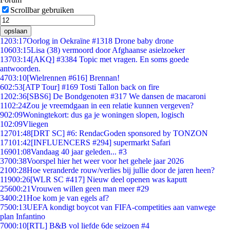
Scrollbar gebruiken
opslaan
12
03:17
Oorlog in Oekraïne #1318 Drone baby drone
106
03:15
Lisa (38) vermoord door Afghaanse asielzoeker
137
03:14
[AKQ] #3384 Topic met vragen. En soms goede
antwoorden.
47
03:10
[Wielrennen #616] Brennan!
6
02:53
[ATP Tour] #169 Tosti Tallon back on fire
12
02:36
[SBS6] De Bondgenoten #317 We dansen de macaroni
11
02:24
Zou je vreemdgaan in een relatie kunnen vergeven?
9
02:09
Woningtekort: dus ga je woningen slopen, logisch
1
02:09
Vliegen
127
01:48
[DRT SC] #6: RendacGoden sponsored by TONZON
171
01:42
[INFLUENCERS #294] supermarkt Safari
169
01:08
Vandaag 40 jaar geleden... #3
37
00:38
Voorspel hier het weer voor het gehele jaar 2026
21
00:28
Hoe veranderde rouw/verlies bij jullie door de jaren heen?
119
00:26
[WLR SC #417] Nieuw deel openen was kaputt
256
00:21
Vrouwen willen geen man meer #29
34
00:21
Hoe kom je van egels af?
75
00:13
UEFA kondigt boycot van FIFA-competities aan vanwege
plan Infantino
70
00:10
[RTL] B&B vol liefde 6de seizoen #4