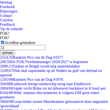
Weblog
Fotoboek
Prijsvragen
Contact
Colofon
Feedback
Tip de redactie
FOK!
FOK!
Scrollbar gebruiken
opslaan
25
14:35
Random Pics van de Dag #1977
2
09:50
De FOK!Voetbalmanager 2026/2027 is begonnen
20
09:23
Tanken in België wordt nóg aantrekkelijker
31
09:07
Dirk sluit supermarkt op de Wallen na golf van diefstal en
agressie
12
05/08
Random Pics van de Dag #1976
5
04/08
Kraftwerk brengt ruimteschip terug naar Eindhoven
20
04/08
Apple vecht Britse eis tot inbouwen backdoor in iCloud aan
81
04/08
'Witte' mannen discrimineren is volgens OM geen enkel
probleem
30
04/08
Ceuta-leider noemt Marokkaanse grensaanval door migranten
'gruweldaad'