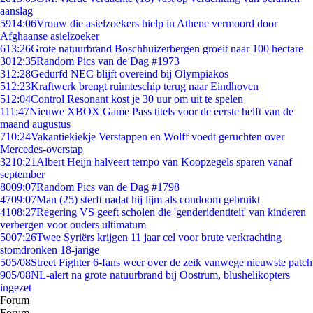
aanslag
59
14:06
Vrouw die asielzoekers hielp in Athene vermoord door
Afghaanse asielzoeker
6
13:26
Grote natuurbrand Boschhuizerbergen groeit naar 100 hectare
30
12:35
Random Pics van de Dag #1973
3
12:28
Gedurfd NEC blijft overeind bij Olympiakos
5
12:23
Kraftwerk brengt ruimteschip terug naar Eindhoven
5
12:04
Control Resonant kost je 30 uur om uit te spelen
1
11:47
Nieuwe XBOX Game Pass titels voor de eerste helft van de
maand augustus
7
10:24
Vakantiekiekje Verstappen en Wolff voedt geruchten over
Mercedes-overstap
32
10:21
Albert Heijn halveert tempo van Koopzegels sparen vanaf
september
80
09:07
Random Pics van de Dag #1798
47
09:07
Man (25) sterft nadat hij lijm als condoom gebruikt
41
08:27
Regering VS geeft scholen die 'genderidentiteit' van kinderen
verbergen voor ouders ultimatum
50
07:26
Twee Syriërs krijgen 11 jaar cel voor brute verkrachting
stomdronken 18-jarige
5
05/08
Street Fighter 6-fans weer over de zeik vanwege nieuwste patch
9
05/08
NL-alert na grote natuurbrand bij Oostrum, blushelikopters
ingezet
Forum
Forum