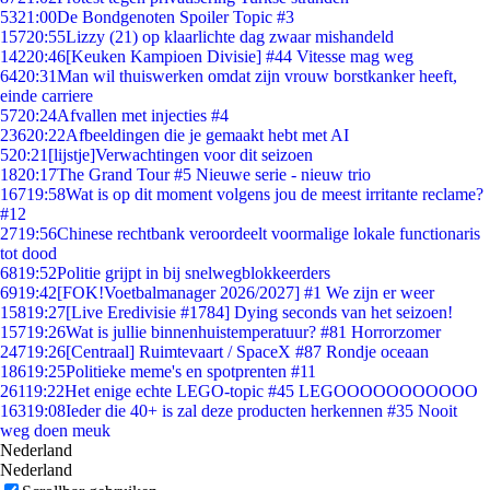
53
21:00
De Bondgenoten Spoiler Topic #3
157
20:55
Lizzy (21) op klaarlichte dag zwaar mishandeld
142
20:46
[Keuken Kampioen Divisie] #44 Vitesse mag weg
64
20:31
Man wil thuiswerken omdat zijn vrouw borstkanker heeft,
einde carriere
57
20:24
Afvallen met injecties #4
236
20:22
Afbeeldingen die je gemaakt hebt met AI
5
20:21
[lijstje]Verwachtingen voor dit seizoen
18
20:17
The Grand Tour #5 Nieuwe serie - nieuw trio
167
19:58
Wat is op dit moment volgens jou de meest irritante reclame?
#12
27
19:56
Chinese rechtbank veroordeelt voormalige lokale functionaris
tot dood
68
19:52
Politie grijpt in bij snelwegblokkeerders
69
19:42
[FOK!Voetbalmanager 2026/2027] #1 We zijn er weer
158
19:27
[Live Eredivisie #1784] Dying seconds van het seizoen!
157
19:26
Wat is jullie binnenhuistemperatuur? #81 Horrorzomer
247
19:26
[Centraal] Ruimtevaart / SpaceX #87 Rondje oceaan
186
19:25
Politieke meme's en spotprenten #11
261
19:22
Het enige echte LEGO-topic #45 LEGOOOOOOOOOOO
163
19:08
Ieder die 40+ is zal deze producten herkennen #35 Nooit
weg doen meuk
Nederland
Nederland