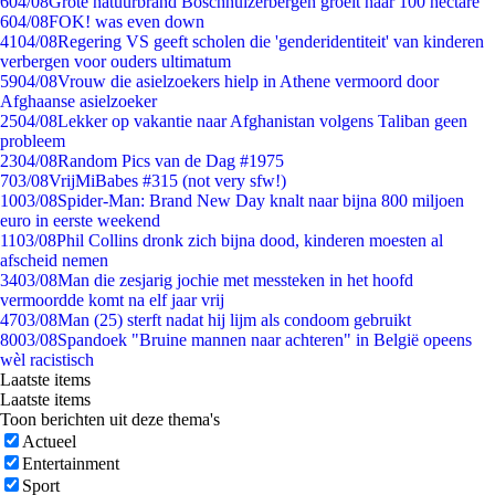
6
04/08
Grote natuurbrand Boschhuizerbergen groeit naar 100 hectare
6
04/08
FOK! was even down
41
04/08
Regering VS geeft scholen die 'genderidentiteit' van kinderen
verbergen voor ouders ultimatum
59
04/08
Vrouw die asielzoekers hielp in Athene vermoord door
Afghaanse asielzoeker
25
04/08
Lekker op vakantie naar Afghanistan volgens Taliban geen
probleem
23
04/08
Random Pics van de Dag #1975
7
03/08
VrijMiBabes #315 (not very sfw!)
10
03/08
Spider-Man: Brand New Day knalt naar bijna 800 miljoen
euro in eerste weekend
11
03/08
Phil Collins dronk zich bijna dood, kinderen moesten al
afscheid nemen
34
03/08
Man die zesjarig jochie met messteken in het hoofd
vermoordde komt na elf jaar vrij
47
03/08
Man (25) sterft nadat hij lijm als condoom gebruikt
80
03/08
Spandoek "Bruine mannen naar achteren" in België opeens
wèl racistisch
Laatste items
Laatste items
Toon berichten uit deze thema's
Actueel
Entertainment
Sport