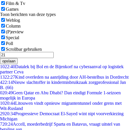
Film & Tv
Games
Toon berichten van deze types
Weblog
Column
(P)review
Special
Poll
Scrollbar gebruiken
opslaan
10
22:40
Datalek bij Bol en de Bijenkorf na cyberaanval op logistiek
partner Ceva
13
22:27
Kind overleden na aanrijding door AH-bestelbus in Dordrecht
4
22:14
Nieuw slachtoffer in kindermisbruikzaak zorgprofessional Jan
B. (66)
0
20:49
Geen Qatar en Abu Dhabi? Dan eindigt Formule 1-seizoen
mogelijk in Europa
10
20:44
Litouwen vindt opnieuw migrantentunnel onder grens met
Wit-Rusland
29
20:34
Progressieve Democraat El-Sayed wint nipt voorverkiezing
Michigan
7
20:24
Accell, moederbedrijf Sparta en Batavus, vraagt uitstel van
betaling aan