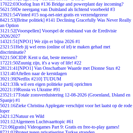
170
22:03
Oorlog Iran #136 Bridge and powerplant day incoming?
56
21:59
De neergang van Duitsland als lichtend voorbeeld #3
239
21:54
Vinted #15 nog-net-niet gratis en verzendgezeur
84
21:53
[Britse politiek] #141 Declining Gracefully Was Never Really
an Option
31
21:52
[Voorspellen] Voorspel de eindstand van de Eredivisie
2026/2027
143
21:51
[NPO1] We zijn er bijna 2026 #1
23
21:51
Heb jij wel eens (online of irl) te maken gehad met
discriminatie?
92
21:50
CIDP. Kent u dat, beste mensen?
172
21:50
Zuunig zijn, it's a way of life! #22
281
21:41
[NPO1] Van Onschatbare Waarde met Dionne Stax #2
13
21:40
Aftellen naar de kerstdagen
39
21:39
[Netflix #210] TUDUM
14
21:33
Ik wil een eigen politieke partij oprichten
202
21:19
Russia vs Ukraine #91
235
21:17
Totale zonsverduistering 12-08-2026 (Groenland, IJsland en
Spanje) #1
50
21:16
Zieke Christina Applegate verschijnt voor het laatst op de rode
loper
24
21:12
Natuur en Wild
10
21:12
Algemeen Luchtvaarttopic #61
7
21:06
[gratis] Videogames Part 9: Gratis en free-to-play games!
87
21:02
Protest tegen privatisering Turkse stranden