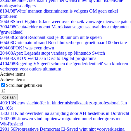
23
04/08
Onderzoek naar flyers met waarschuwing voor 'Israëlische
oorlogsmisdadigers'
81
04/08
'Witte' mannen discrimineren is volgens OM geen enkel
probleem
5
04/08
Street Fighter 6-fans weer over de zeik vanwege nieuwste patch
30
04/08
Ceuta-leider noemt Marokkaanse grensaanval door migranten
'gruweldaad'
5
04/08
Control Resonant kost je 30 uur om uit te spelen
6
04/08
Grote natuurbrand Boschhuizerbergen groeit naar 100 hectare
6
04/08
FOK! was even down
2
04/08
Apex Legends stopt vandaag op Nintendo Switch
6
04/08
XBOX werkt aan Disc to Digital-programma
41
04/08
Regering VS geeft scholen die 'genderidentiteit' van kinderen
verbergen voor ouders ultimatum
Actieve items
Actieve items
Scrollbar gebruiken
opslaan
4
03:13
Nieuw slachtoffer in kindermisbruikzaak zorgprofessional Jan
B. (66)
13
03:11
Kind overleden na aanrijding door AH-bestelbus in Dordrecht
10
02:08
Litouwen vindt opnieuw migrantentunnel onder grens met
Wit-Rusland
29
01:56
Progressieve Democraat El-Sayed wint nipt voorverkiezing