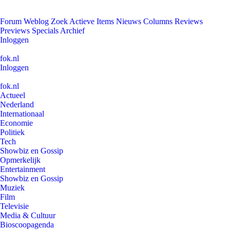
Forum
Weblog
Zoek
Actieve Items
Nieuws
Columns
Reviews
Previews
Specials
Archief
Inloggen
fok.nl
Inloggen
fok.nl
Actueel
Nederland
Internationaal
Economie
Politiek
Tech
Showbiz en Gossip
Opmerkelijk
Entertainment
Showbiz en Gossip
Muziek
Film
Televisie
Media & Cultuur
Bioscoopagenda