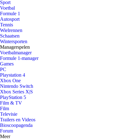
Sport
Voetbal
Formule 1
Autosport
Tennis
Wielrennen
Schaatsen
Wintersporten
Managerspelen
Voetbalmanager
Formule 1-manager
Games
PC
Playstation 4
Xbox One
Nintendo Switch
Xbox Series X|S
PlayStation 5
Film & TV
Film
Televisie
Trailers en Videos
Bioscoopagenda
Forum
Meer