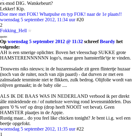
ex-mod DIG. Watskebeurt?
Lekker! Kip.
Doe mee met FOK! Whatpulse en typ FOK! naar de 1e plaats!!
woensdag 5 september 2012, 11:34 uur
#20
2
Fokking_Hell
quote:
Op
woensdag 5 september 2012 @ 11:32
schreef
Beardy
het
volgende:
AH is een smerige oplichter. Boven het vleesschap SUKKE grote
HAMSTERENNNNNN logo's, maar geen hamsterfile'tje te vinden.
Trouwens niks nieuws; in de huzarensalade zit geen flintertje huzaar
(noch van de ruiter, noch van zijn paard) - dat durven ze met een
zalmsalade tenminste niet te flikken, zulk bedrog. Olijfolie wordt van
olijven gemaakt; in de baby olie ....
ALS IK DE BAAS WAS IN NEDERLAND verbood ik per direkt
álle misleidende en / of nutteloze werving rond levensmiddelen. Dus
geen '0 % vet' op drop (drop heeft NOOIT vet bevat). Geen
HAMSTER plaatjes in de Appie.
Rustig maar... do you feel like chicken tonight? Je bent i.i.g. wel een
beetje opgefokt.
woensdag 5 september 2012, 11:35 uur
#22
1