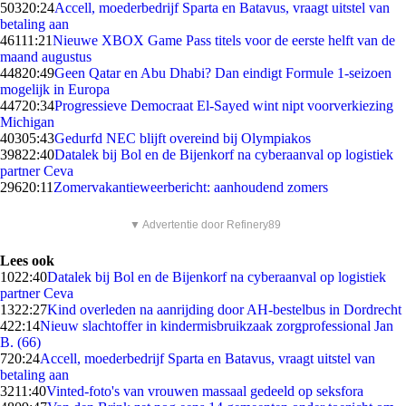
503
20:24
Accell, moederbedrijf Sparta en Batavus, vraagt uitstel van
betaling aan
461
11:21
Nieuwe XBOX Game Pass titels voor de eerste helft van de
maand augustus
448
20:49
Geen Qatar en Abu Dhabi? Dan eindigt Formule 1-seizoen
mogelijk in Europa
447
20:34
Progressieve Democraat El-Sayed wint nipt voorverkiezing
Michigan
403
05:43
Gedurfd NEC blijft overeind bij Olympiakos
398
22:40
Datalek bij Bol en de Bijenkorf na cyberaanval op logistiek
partner Ceva
296
20:11
Zomervakantieweerbericht: aanhoudend zomers
▼ Advertentie door Refinery89
Lees ook
10
22:40
Datalek bij Bol en de Bijenkorf na cyberaanval op logistiek
partner Ceva
13
22:27
Kind overleden na aanrijding door AH-bestelbus in Dordrecht
4
22:14
Nieuw slachtoffer in kindermisbruikzaak zorgprofessional Jan
B. (66)
7
20:24
Accell, moederbedrijf Sparta en Batavus, vraagt uitstel van
betaling aan
32
11:40
Vinted-foto's van vrouwen massaal gedeeld op seksfora