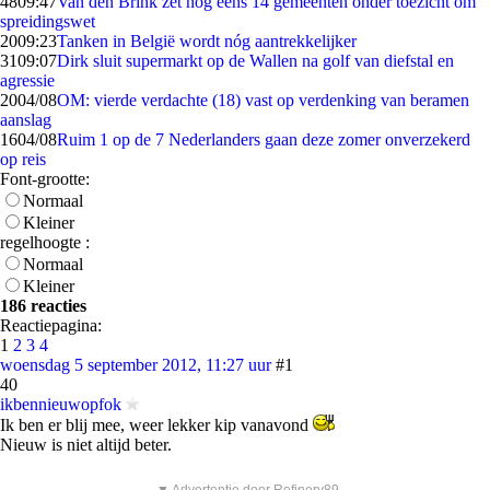
48
09:47
Van den Brink zet nog eens 14 gemeenten onder toezicht om
spreidingswet
20
09:23
Tanken in België wordt nóg aantrekkelijker
31
09:07
Dirk sluit supermarkt op de Wallen na golf van diefstal en
agressie
20
04/08
OM: vierde verdachte (18) vast op verdenking van beramen
aanslag
16
04/08
Ruim 1 op de 7 Nederlanders gaan deze zomer onverzekerd
op reis
Font-grootte:
Normaal
Kleiner
regelhoogte :
Normaal
Kleiner
186 reacties
Reactiepagina:
1
2
3
4
woensdag 5 september 2012, 11:27 uur
#1
40
ikbennieuwopfok
Ik ben er blij mee, weer lekker kip vanavond
Nieuw is niet altijd beter.