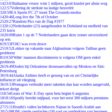
14
23:03
Italiaanse vrouw wint 1 miljoen, gooit kraslot per abuis weg
1
22:57
Vollering de sterkste na lastige heuvelrit
3
20:59
EA Sports FC 27 toont The Grounds-modus
14
20:46
Long live the 7th of October
25
20:27
Random Pics van de Dag #1977
13
20:12
Nederlander (23) aangehouden in Duitsland na snelheid van
235 km/u
16
20:09
Ruim 1 op de 7 Nederlanders gaan deze zomer onverzekerd
op reis
6
19:53
FOK! was even down
25
19:52
Lekker op vakantie naar Afghanistan volgens Taliban geen
probleem
81
19:50
'Witte' mannen discrimineren is volgens OM geen enkel
probleem
26
19:49
Doden bij Oekraïense droneaanvallen op Moskou en Sint-
Petersburg
30
19:44
Alaska Airlines heeft er genoeg van en zet Christelijke
influencer uit vliegtuig
36
19:33
Pentagon verbruikt meer raketten dan kan worden aangevuld,
tekort dreigt
1
18:54
Gears of War: E-Day open beta begint 6 augustus
18
18:16
Spotify bereikt mijlpaal, voor het eerst 300 miljoen premium-
abonnees
27
15:11
Houthi's vallen luchthaven Najran in Saoedi-Arabië aan
20
15:09
OM: vierde verdachte (18) vast op verdenking van beramen