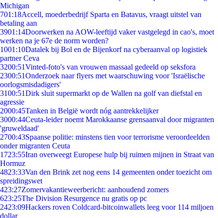
Michigan
7
01:18
Accell, moederbedrijf Sparta en Batavus, vraagt uitstel van
betaling aan
39
01:14
Doorwerken na AOW-leeftijd vaker vastgelegd in cao's, moet
werken na je 67e de norm worden?
10
01:10
Datalek bij Bol en de Bijenkorf na cyberaanval op logistiek
partner Ceva
32
00:51
Vinted-foto's van vrouwen massaal gedeeld op seksfora
23
00:51
Onderzoek naar flyers met waarschuwing voor 'Israëlische
oorlogsmisdadigers'
31
00:51
Dirk sluit supermarkt op de Wallen na golf van diefstal en
agressie
20
00:45
Tanken in België wordt nóg aantrekkelijker
30
00:44
Ceuta-leider noemt Marokkaanse grensaanval door migranten
'gruweldaad'
27
00:43
Spaanse politie: minstens tien voor terrorisme veroordeelden
onder migranten Ceuta
17
23:55
Iran overweegt Europese hulp bij ruimen mijnen in Straat van
Hormuz
48
23:33
Van den Brink zet nog eens 14 gemeenten onder toezicht om
spreidingswet
4
23:27
Zomervakantieweerbericht: aanhoudend zomers
6
23:25
The Division Resurgence nu gratis op pc
24
23:09
Hackers roven Coldcard-bitcoinwallets leeg voor 114 miljoen
dollar