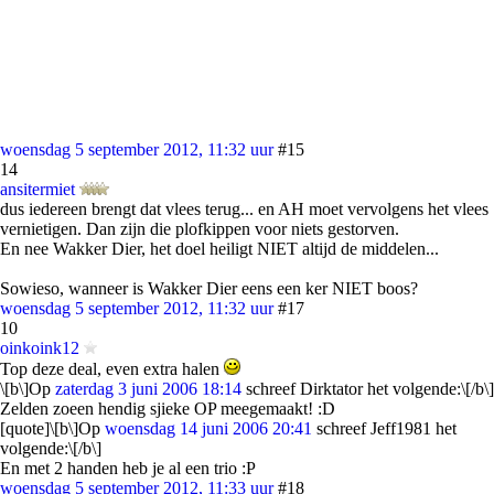
woensdag 5 september 2012, 11:32 uur
#15
14
ansitermiet
dus iedereen brengt dat vlees terug... en AH moet vervolgens het vlees
vernietigen. Dan zijn die plofkippen voor niets gestorven.
En nee Wakker Dier, het doel heiligt NIET altijd de middelen...
Sowieso, wanneer is Wakker Dier eens een ker NIET boos?
woensdag 5 september 2012, 11:32 uur
#17
10
oinkoink12
Top deze deal, even extra halen
\[b\]Op
zaterdag 3 juni 2006 18:14
schreef Dirktator het volgende:\[/b\]
Zelden zoeen hendig sjieke OP meegemaakt! :D
[quote]\[b\]Op
woensdag 14 juni 2006 20:41
schreef Jeff1981 het
volgende:\[/b\]
En met 2 handen heb je al een trio :P
woensdag 5 september 2012, 11:33 uur
#18