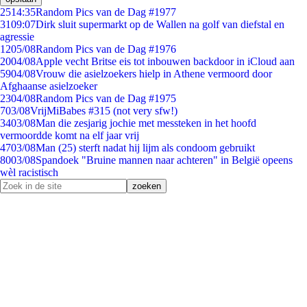
25
14:35
Random Pics van de Dag #1977
31
09:07
Dirk sluit supermarkt op de Wallen na golf van diefstal en
agressie
12
05/08
Random Pics van de Dag #1976
20
04/08
Apple vecht Britse eis tot inbouwen backdoor in iCloud aan
59
04/08
Vrouw die asielzoekers hielp in Athene vermoord door
Afghaanse asielzoeker
23
04/08
Random Pics van de Dag #1975
7
03/08
VrijMiBabes #315 (not very sfw!)
34
03/08
Man die zesjarig jochie met messteken in het hoofd
vermoordde komt na elf jaar vrij
47
03/08
Man (25) sterft nadat hij lijm als condoom gebruikt
80
03/08
Spandoek "Bruine mannen naar achteren" in België opeens
wèl racistisch