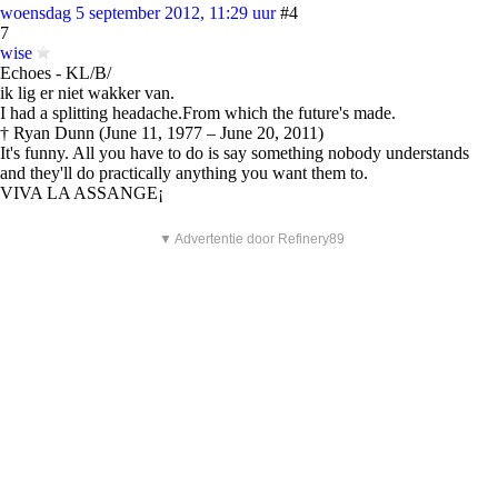
woensdag 5 september 2012, 11:29 uur
#4
7
wise
Echoes - KL/B/
ik lig er niet wakker van.
I had a splitting headache.From which the future's made.
† Ryan Dunn (June 11, 1977 – June 20, 2011)
It's funny. All you have to do is say something nobody understands
and they'll do practically anything you want them to.
VIVA LA ASSANGE¡
▼ Advertentie door Refinery89