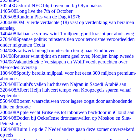
3
05:43
Gedurfd NEC blijft overeind bij Olympiakos
14
05/08
Long live the 7th of October
12
05/08
Random Pics van de Dag #1976
20
04/08
OM: vierde verdachte (18) vast op verdenking van beramen
aanslag
14
04/08
Italiaanse vrouw wint 1 miljoen, gooit kraslot per abuis weg
27
04/08
Spaanse politie: minstens tien voor terrorisme veroordeelden
onder migranten Ceuta
5
04/08
Kraftwerk brengt ruimteschip terug naar Eindhoven
1
04/08
Reusser wint tijdrit en neemt geel over, Nooijen knap tweede
7
04/08
Vakantiekiekje Verstappen en Wolff voedt geruchten over
Mercedes-overstap
18
04/08
Spotify bereikt mijlpaal, voor het eerst 300 miljoen premium-
abonnees
27
04/08
Houthi's vallen luchthaven Najran in Saoedi-Arabië aan
32
04/08
Albert Heijn halveert tempo van Koopzegels sparen vanaf
september
55
04/08
Boeren waarschuwen voor lagere oogst door aanhoudende
hitte en droogte
20
04/08
Apple vecht Britse eis tot inbouwen backdoor in iCloud aan
26
04/08
Doden bij Oekraïense droneaanvallen op Moskou en Sint-
Petersburg
16
04/08
Ruim 1 op de 7 Nederlanders gaan deze zomer onverzekerd
op reis