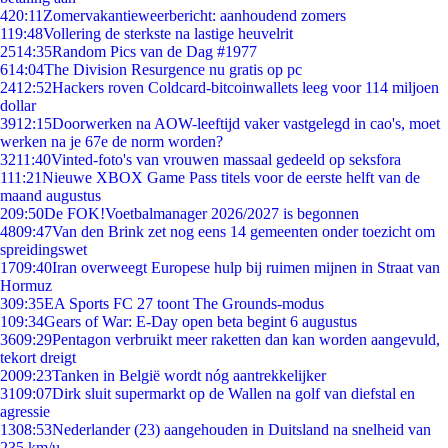
4
20:11
Zomervakantieweerbericht: aanhoudend zomers
1
19:48
Vollering de sterkste na lastige heuvelrit
25
14:35
Random Pics van de Dag #1977
6
14:04
The Division Resurgence nu gratis op pc
24
12:52
Hackers roven Coldcard-bitcoinwallets leeg voor 114 miljoen
dollar
39
12:15
Doorwerken na AOW-leeftijd vaker vastgelegd in cao's, moet
werken na je 67e de norm worden?
32
11:40
Vinted-foto's van vrouwen massaal gedeeld op seksfora
1
11:21
Nieuwe XBOX Game Pass titels voor de eerste helft van de
maand augustus
2
09:50
De FOK!Voetbalmanager 2026/2027 is begonnen
48
09:47
Van den Brink zet nog eens 14 gemeenten onder toezicht om
spreidingswet
17
09:40
Iran overweegt Europese hulp bij ruimen mijnen in Straat van
Hormuz
3
09:35
EA Sports FC 27 toont The Grounds-modus
1
09:34
Gears of War: E-Day open beta begint 6 augustus
36
09:29
Pentagon verbruikt meer raketten dan kan worden aangevuld,
tekort dreigt
20
09:23
Tanken in België wordt nóg aantrekkelijker
31
09:07
Dirk sluit supermarkt op de Wallen na golf van diefstal en
agressie
13
08:53
Nederlander (23) aangehouden in Duitsland na snelheid van
235 km/u