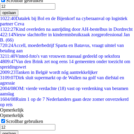
Scrollbar gebruiken
opslaan
10
22:40
Datalek bij Bol en de Bijenkorf na cyberaanval op logistiek
partner Ceva
13
22:27
Kind overleden na aanrijding door AH-bestelbus in Dordrecht
4
22:14
Nieuw slachtoffer in kindermisbruikzaak zorgprofessional Jan
B. (66)
7
20:24
Accell, moederbedrijf Sparta en Batavus, vraagt uitstel van
betaling aan
32
11:40
Vinted-foto's van vrouwen massaal gedeeld op seksfora
48
09:47
Van den Brink zet nog eens 14 gemeenten onder toezicht om
spreidingswet
20
09:23
Tanken in België wordt nóg aantrekkelijker
31
09:07
Dirk sluit supermarkt op de Wallen na golf van diefstal en
agressie
20
04/08
OM: vierde verdachte (18) vast op verdenking van beramen
aanslag
16
04/08
Ruim 1 op de 7 Nederlanders gaan deze zomer onverzekerd
op reis
Opmerkelijk
Opmerkelijk
Scrollbar gebruiken
opslaan