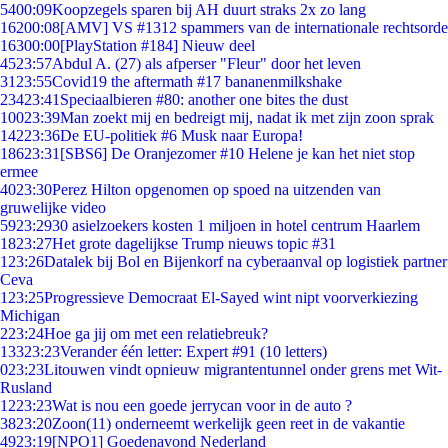
54
00:09
Koopzegels sparen bij AH duurt straks 2x zo lang
162
00:08
[AMV] VS #1312 spammers van de internationale rechtsorde
163
00:00
[PlayStation #184] Nieuw deel
45
23:57
Abdul A. (27) als afperser "Fleur" door het leven
31
23:55
Covid19 the aftermath #17 bananenmilkshake
234
23:41
Speciaalbieren #80: another one bites the dust
100
23:39
Man zoekt mij en bedreigt mij, nadat ik met zijn zoon sprak
142
23:36
De EU-politiek #6 Musk naar Europa!
186
23:31
[SBS6] De Oranjezomer #10 Helene je kan het niet stop
ermee
40
23:30
Perez Hilton opgenomen op spoed na uitzenden van
gruwelijke video
59
23:29
30 asielzoekers kosten 1 miljoen in hotel centrum Haarlem
18
23:27
Het grote dagelijkse Trump nieuws topic #31
1
23:26
Datalek bij Bol en Bijenkorf na cyberaanval op logistiek partner
Ceva
1
23:25
Progressieve Democraat El-Sayed wint nipt voorverkiezing
Michigan
2
23:24
Hoe ga jij om met een relatiebreuk?
133
23:23
Verander één letter: Expert #91 (10 letters)
0
23:23
Litouwen vindt opnieuw migrantentunnel onder grens met Wit-
Rusland
12
23:23
Wat is nou een goede jerrycan voor in de auto ?
38
23:20
Zoon(11) onderneemt werkelijk geen reet in de vakantie
49
23:19
[NPO1] Goedenavond Nederland