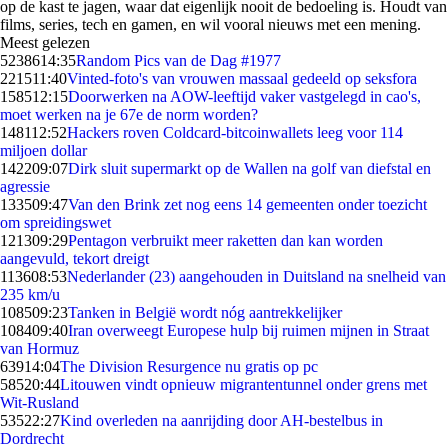
op de kast te jagen, waar dat eigenlijk nooit de bedoeling is. Houdt van
films, series, tech en gamen, en wil vooral nieuws met een mening.
Meest gelezen
52386
14:35
Random Pics van de Dag #1977
2215
11:40
Vinted-foto's van vrouwen massaal gedeeld op seksfora
1585
12:15
Doorwerken na AOW-leeftijd vaker vastgelegd in cao's,
moet werken na je 67e de norm worden?
1481
12:52
Hackers roven Coldcard-bitcoinwallets leeg voor 114
miljoen dollar
1422
09:07
Dirk sluit supermarkt op de Wallen na golf van diefstal en
agressie
1335
09:47
Van den Brink zet nog eens 14 gemeenten onder toezicht
om spreidingswet
1213
09:29
Pentagon verbruikt meer raketten dan kan worden
aangevuld, tekort dreigt
1136
08:53
Nederlander (23) aangehouden in Duitsland na snelheid van
235 km/u
1085
09:23
Tanken in België wordt nóg aantrekkelijker
1084
09:40
Iran overweegt Europese hulp bij ruimen mijnen in Straat
van Hormuz
639
14:04
The Division Resurgence nu gratis op pc
585
20:44
Litouwen vindt opnieuw migrantentunnel onder grens met
Wit-Rusland
535
22:27
Kind overleden na aanrijding door AH-bestelbus in
Dordrecht