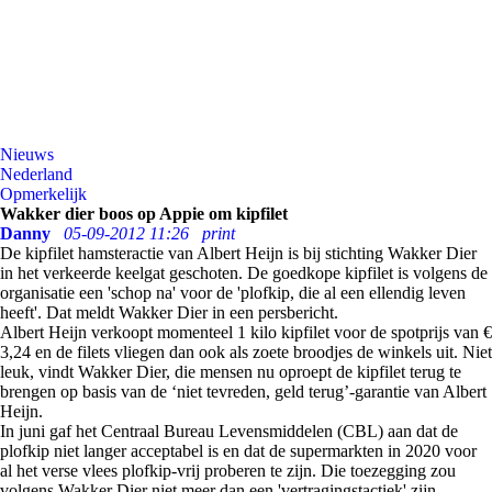
Nieuws
Nederland
Opmerkelijk
Wakker dier boos op Appie om kipfilet
Danny
05-09-2012 11:26
print
De kipfilet hamsteractie van Albert Heijn is bij stichting Wakker Dier
in het verkeerde keelgat geschoten. De goedkope kipfilet is volgens de
organisatie een 'schop na' voor de 'plofkip, die al een ellendig leven
heeft'. Dat meldt Wakker Dier in een persbericht.
Albert Heijn verkoopt momenteel 1 kilo kipfilet voor de spotprijs van €
3,24 en de filets vliegen dan ook als zoete broodjes de winkels uit. Niet
leuk, vindt Wakker Dier, die mensen nu oproept de kipfilet terug te
brengen op basis van de ‘niet tevreden, geld terug’-garantie van Albert
Heijn.
In juni gaf het Centraal Bureau Levensmiddelen (CBL) aan dat de
plofkip niet langer acceptabel is en dat de supermarkten in 2020 voor
al het verse vlees plofkip-vrij proberen te zijn. Die toezegging zou
volgens Wakker Dier niet meer dan een 'vertragingstactiek' zijn.