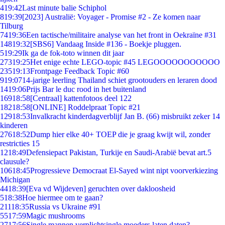
4
19:42
Last minute balie Schiphol
8
19:39
[2023] Australië: Voyager - Promise #2 - Ze komen naar
Tilburg
74
19:36
Een tactische/militaire analyse van het front in Oekraïne #31
148
19:32
[SBS6] Vandaag Inside #136 - Boekje pluggen.
5
19:29
Ik ga de fok-toto winnen dit jaar
273
19:25
Het enige echte LEGO-topic #45 LEGOOOOOOOOOOO
235
19:13
Frontpage Feedback Topic #60
9
19:07
14-jarige leerling Thailand schiet grootouders en leraren dood
14
19:06
Prijs Bar le duc rood in het buitenland
169
18:58
[Centraal] kattenfotoos deel 122
182
18:58
[ONLINE] Roddelpraat Topic #21
129
18:53
Invalkracht kinderdagverblijf Jan B. (66) misbruikt zeker 14
kinderen
276
18:52
Dump hier elke 40+ TOEP die je graag kwijt wil, zonder
restricties 15
12
18:49
Defensiepact Pakistan, Turkije en Saudi-Arabië bevat art.5
clausule?
106
18:45
Progressieve Democraat El-Sayed wint nipt voorverkiezing
Michigan
44
18:39
[Eva vd Wijdeven] geruchten over dakloosheid
5
18:38
Hoe hiermee om te gaan?
211
18:35
Russia vs Ukraine #91
55
17:59
Magic mushrooms
27
17:56
Single mannen verplichtsingle moeders laten daten?