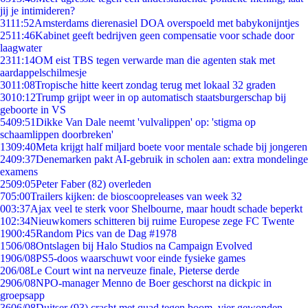
jij je intimideren?
31
11:52
Amsterdams dierenasiel DOA overspoeld met babykonijntjes
25
11:46
Kabinet geeft bedrijven geen compensatie voor schade door
laagwater
23
11:14
OM eist TBS tegen verwarde man die agenten stak met
aardappelschilmesje
30
11:08
Tropische hitte keert zondag terug met lokaal 32 graden
30
10:12
Trump grijpt weer in op automatisch staatsburgerschap bij
geboorte in VS
54
09:51
Dikke Van Dale neemt 'vulvalippen' op: 'stigma op
schaamlippen doorbreken'
13
09:40
Meta krijgt half miljard boete voor mentale schade bij jongeren
24
09:37
Denemarken pakt AI-gebruik in scholen aan: extra mondelinge
examens
25
09:05
Peter Faber (82) overleden
7
05:00
Trailers kijken: de bioscoopreleases van week 32
0
03:37
Ajax veel te sterk voor Shelbourne, maar houdt schade beperkt
1
02:34
Nieuwkomers schitteren bij ruime Europese zege FC Twente
19
00:45
Random Pics van de Dag #1978
15
06/08
Ontslagen bij Halo Studios na Campaign Evolved
19
06/08
PS5-doos waarschuwt voor einde fysieke games
2
06/08
Le Court wint na nerveuze finale, Pieterse derde
29
06/08
NPO-manager Menno de Boer geschorst na dickpic in
groepsapp
36
06/08
Duitser (93) crasht met quad tegen boom, vier gewonden