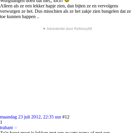
Wurgslangen doen dat niet,, toch?
Alleen als ze een lekker hapje zien, dan bijten ze en vervolgens
verwurgen ze het. Dus misschien als ze het zakje zien bungelen dat ze
toe kunnen happen ..
▼ Advertentie door Refinery89
maandag 23 juli 2012, 22:35 uur
#12
1
trabant
Zo'n beest moet je lokken met een zwarte puma of met een