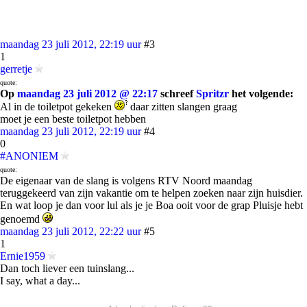
maandag 23 juli 2012, 22:19 uur
#3
1
gerretje
quote:
Op
maandag 23 juli 2012 @ 22:17
schreef
Spritzr
het volgende:
Al in de toiletpot gekeken
daar zitten slangen graag
moet je een beste toiletpot hebben
maandag 23 juli 2012, 22:19 uur
#4
0
#ANONIEM
quote:
De eigenaar van de slang is volgens RTV Noord maandag
teruggekeerd van zijn vakantie om te helpen zoeken naar zijn huisdier.
En wat loop je dan voor lul als je je Boa ooit voor de grap Pluisje hebt
genoemd
maandag 23 juli 2012, 22:22 uur
#5
1
Ernie1959
Dan toch liever een tuinslang...
I say, what a day...