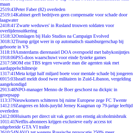
maan
25
19:43
Peter Faber (82) overleden
25
19:14
Kabinet geeft bedrijven geen compensatie voor schade door
laagwater
24
18:41
'Zwarte weduwes' in Rusland trouwen soldaten voor
overlijdensuitkering
15
18:32
Ontslagen bij Halo Studios na Campaign Evolved
30
18:32
Trump grijpt weer in op automatisch staatsburgerschap bij
geboorte in VS
31
18:19
Amsterdams dierenasiel DOA overspoeld met babykonijntjes
19
18:06
PS5-doos waarschuwt voor einde fysieke games
23
17:58
OM eist TBS tegen verwarde man die agenten stak met
aardappelschilmesje
13
17:41
Meta krijgt half miljard boete voor mentale schade bij jongeren
69
15:03
Israël meldt dood twee militairen in Zuid-Libanon, vergelding
aangekondigd
29
13:48
NPO-manager Menno de Boer geschorst na dickpic in
groepsapp
1
13:37
Nieuwkomers schitteren bij ruime Europese zege FC Twente
14
12:19
Zangeres en Idols-jurylid Jerney Kaagman op 79-jarige leeftijd
overleden
24
12:00
Huisarts per direct uit vak gezet om ernstig alcoholmisbruik
10
11:41
Netflix-abonnees krijgen exclusieve early access tot
uitgebreide GTA VI trailer
26
10:54
NAVO zet wegens Russische provocatie 250% meer