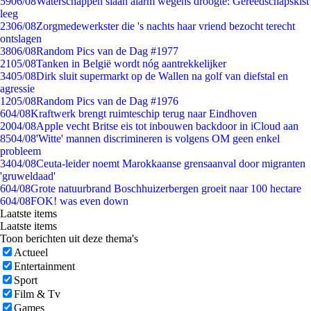
59
06/08
Waterschappen slaan alarm wegens droogte: Gereedschapskist
leeg
23
06/08
Zorgmedewerkster die 's nachts haar vriend bezocht terecht
ontslagen
38
06/08
Random Pics van de Dag #1977
21
05/08
Tanken in België wordt nóg aantrekkelijker
34
05/08
Dirk sluit supermarkt op de Wallen na golf van diefstal en
agressie
12
05/08
Random Pics van de Dag #1976
6
04/08
Kraftwerk brengt ruimteschip terug naar Eindhoven
20
04/08
Apple vecht Britse eis tot inbouwen backdoor in iCloud aan
85
04/08
'Witte' mannen discrimineren is volgens OM geen enkel
probleem
34
04/08
Ceuta-leider noemt Marokkaanse grensaanval door migranten
'gruweldaad'
6
04/08
Grote natuurbrand Boschhuizerbergen groeit naar 100 hectare
6
04/08
FOK! was even down
Laatste items
Laatste items
Toon berichten uit deze thema's
Actueel
Entertainment
Sport
Film & Tv
Games