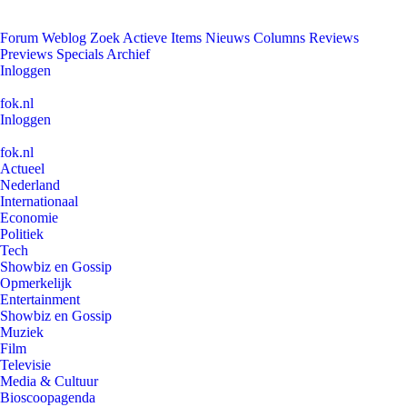
Forum
Weblog
Zoek
Actieve Items
Nieuws
Columns
Reviews
Previews
Specials
Archief
Inloggen
fok.nl
Inloggen
fok.nl
Actueel
Nederland
Internationaal
Economie
Politiek
Tech
Showbiz en Gossip
Opmerkelijk
Entertainment
Showbiz en Gossip
Muziek
Film
Televisie
Media & Cultuur
Bioscoopagenda