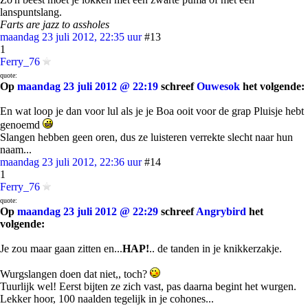
lanspuntslang.
Farts are jazz to assholes
maandag 23 juli 2012, 22:35 uur
#13
1
Ferry_76
quote:
Op
maandag 23 juli 2012 @ 22:19
schreef
Ouwesok
het volgende:
En wat loop je dan voor lul als je je Boa ooit voor de grap Pluisje hebt
genoemd
Slangen hebben geen oren, dus ze luisteren verrekte slecht naar hun
naam...
maandag 23 juli 2012, 22:36 uur
#14
1
Ferry_76
quote:
Op
maandag 23 juli 2012 @ 22:29
schreef
Angrybird
het
volgende:
Je zou maar gaan zitten en...
HAP!
.. de tanden in je knikkerzakje.
Wurgslangen doen dat niet,, toch?
Tuurlijk wel! Eerst bijten ze zich vast, pas daarna begint het wurgen.
Lekker hoor, 100 naalden tegelijk in je cohones...