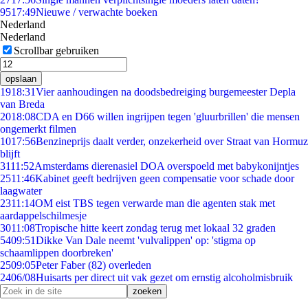
95
17:49
Nieuwe / verwachte boeken
Nederland
Nederland
Scrollbar gebruiken
opslaan
19
18:31
Vier aanhoudingen na doodsbedreiging burgemeester Depla
van Breda
20
18:08
CDA en D66 willen ingrijpen tegen 'gluurbrillen' die mensen
ongemerkt filmen
10
17:56
Benzineprijs daalt verder, onzekerheid over Straat van Hormuz
blijft
31
11:52
Amsterdams dierenasiel DOA overspoeld met babykonijntjes
25
11:46
Kabinet geeft bedrijven geen compensatie voor schade door
laagwater
23
11:14
OM eist TBS tegen verwarde man die agenten stak met
aardappelschilmesje
30
11:08
Tropische hitte keert zondag terug met lokaal 32 graden
54
09:51
Dikke Van Dale neemt 'vulvalippen' op: 'stigma op
schaamlippen doorbreken'
25
09:05
Peter Faber (82) overleden
24
06/08
Huisarts per direct uit vak gezet om ernstig alcoholmisbruik