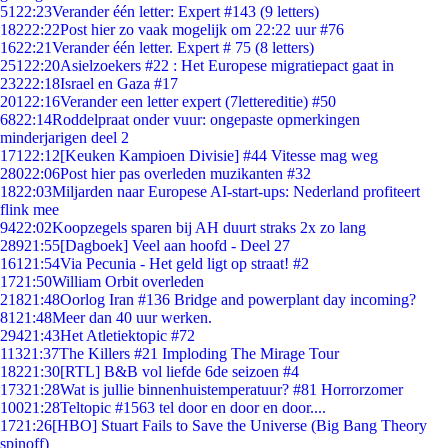
51
22:23
Verander één letter: Expert #143 (9 letters)
182
22:22
Post hier zo vaak mogelijk om 22:22 uur #76
16
22:21
Verander één letter. Expert # 75 (8 letters)
251
22:20
Asielzoekers #22 : Het Europese migratiepact gaat in
232
22:18
Israel en Gaza #17
201
22:16
Verander een letter expert (7lettereditie) #50
68
22:14
Roddelpraat onder vuur: ongepaste opmerkingen
minderjarigen deel 2
171
22:12
[Keuken Kampioen Divisie] #44 Vitesse mag weg
280
22:06
Post hier pas overleden muzikanten #32
18
22:03
Miljarden naar Europese AI-start-ups: Nederland profiteert
flink mee
94
22:02
Koopzegels sparen bij AH duurt straks 2x zo lang
289
21:55
[Dagboek] Veel aan hoofd - Deel 27
161
21:54
Via Pecunia - Het geld ligt op straat! #2
17
21:50
William Orbit overleden
218
21:48
Oorlog Iran #136 Bridge and powerplant day incoming?
81
21:48
Meer dan 40 uur werken.
294
21:43
Het Atletiektopic #72
113
21:37
The Killers #21 Imploding The Mirage Tour
182
21:30
[RTL] B&B vol liefde 6de seizoen #4
173
21:28
Wat is jullie binnenhuistemperatuur? #81 Horrorzomer
100
21:28
Teltopic #1563 tel door en door en door....
17
21:26
[HBO] Stuart Fails to Save the Universe (Big Bang Theory
spinoff)