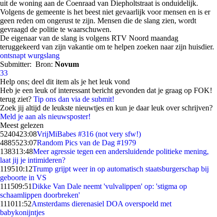
uit de woning aan de Coenraad van Diepholtstraat is onduidelijk.
Volgens de gemeente is het beest niet gevaarlijk voor mensen en is er
geen reden om ongerust te zijn. Mensen die de slang zien, wordt
gevraagd de politie te waarschuwen.
De eigenaar van de slang is volgens RTV Noord maandag
teruggekeerd van zijn vakantie om te helpen zoeken naar zijn huisdier.
ontsnapt
wurgslang
Submitter:
Bron:
Novum
33
Help ons; deel dit item als je het leuk vond
Heb je een leuk of interessant bericht gevonden dat je graag op FOK!
terug ziet?
Tip ons dan via de submit!
Zoek jij altijd de leukste nieuwtjes en kun je daar leuk over schrijven?
Meld je aan als nieuwsposter!
Meest gelezen
52404
23:08
VrijMiBabes #316 (not very sfw!)
48855
23:07
Random Pics van de Dag #1979
1383
13:48
Meer agressie tegen een andersluidende politieke mening,
laat jij je intimideren?
1195
10:12
Trump grijpt weer in op automatisch staatsburgerschap bij
geboorte in VS
1115
09:51
Dikke Van Dale neemt 'vulvalippen' op: 'stigma op
schaamlippen doorbreken'
1110
11:52
Amsterdams dierenasiel DOA overspoeld met
babykonijntjes