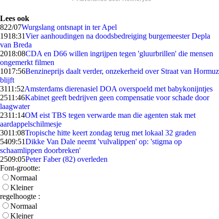
Lees ook
8
22/07
Wurgslang ontsnapt in ter Apel
19
18:31
Vier aanhoudingen na doodsbedreiging burgemeester Depla
van Breda
20
18:08
CDA en D66 willen ingrijpen tegen 'gluurbrillen' die mensen
ongemerkt filmen
10
17:56
Benzineprijs daalt verder, onzekerheid over Straat van Hormuz
blijft
31
11:52
Amsterdams dierenasiel DOA overspoeld met babykonijntjes
25
11:46
Kabinet geeft bedrijven geen compensatie voor schade door
laagwater
23
11:14
OM eist TBS tegen verwarde man die agenten stak met
aardappelschilmesje
30
11:08
Tropische hitte keert zondag terug met lokaal 32 graden
54
09:51
Dikke Van Dale neemt 'vulvalippen' op: 'stigma op
schaamlippen doorbreken'
25
09:05
Peter Faber (82) overleden
Font-grootte:
Normaal
Kleiner
regelhoogte :
Normaal
Kleiner