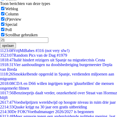
Toon berichten van deze types
Weblog
Column
(P)review
Special
Poll
Scrollbar gebruiken
opslaan
11
23:08
VrijMiBabes #316 (not very sfw!)
35
23:07
Random Pics van de Dag #1979
18
18:47
Italië hindert reizigers uit Spanje na migratiecrisis Ceuta
19
18:31
Vier aanhoudingen na doodsbedreiging burgemeester Depla
van Breda
11
18:26
Smokkelbende opgerold in Spanje, verdienden miljoenen aan
migranten
20
18:08
CDA en D66 willen ingrijpen tegen 'gluurbrillen' die mensen
ongemerkt filmen
10
17:56
Benzineprijs daalt verder, onzekerheid over Straat van Hormuz
blijft
26
17:47
Voedselprijzen wereldwijd op hoogste niveau in ruim drie jaar
22
14:33
Quake krijgt na 30 jaar een gratis uitbreiding
2
14:30
De FOK!Voetbalmanager 2026/2027 is begonnen
63
13:48
Meer agressie tegen een andersluidende politieke mening, laat