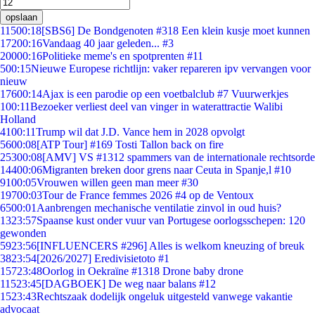
opslaan
115
00:18
[SBS6] De Bondgenoten #318 Een klein kusje moet kunnen
172
00:16
Vandaag 40 jaar geleden... #3
200
00:16
Politieke meme's en spotprenten #11
5
00:15
Nieuwe Europese richtlijn: vaker repareren ipv vervangen voor
nieuw
176
00:14
Ajax is een parodie op een voetbalclub #7 Vuurwerkjes
1
00:11
Bezoeker verliest deel van vinger in waterattractie Walibi
Holland
41
00:11
Trump wil dat J.D. Vance hem in 2028 opvolgt
56
00:08
[ATP Tour] #169 Tosti Tallon back on fire
253
00:08
[AMV] VS #1312 spammers van de internationale rechtsorde
144
00:06
Migranten breken door grens naar Ceuta in Spanje,l #10
91
00:05
Vrouwen willen geen man meer #30
197
00:03
Tour de France femmes 2026 #4 op de Ventoux
65
00:01
Aanbrengen mechanische ventilatie zinvol in oud huis?
13
23:57
Spaanse kust onder vuur van Portugese oorlogsschepen: 120
gewonden
59
23:56
[INFLUENCERS #296] Alles is welkom kneuzing of breuk
38
23:54
[2026/2027] Eredivisietoto #1
157
23:48
Oorlog in Oekraïne #1318 Drone baby drone
115
23:45
[DAGBOEK] De weg naar balans #12
15
23:43
Rechtszaak dodelijk ongeluk uitgesteld vanwege vakantie
advocaat