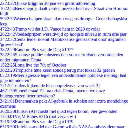
22
23:22
Quake krijgt na 30 jaar een gratis uitbreiding
10
22:54
Benzineprijs daalt verder, onzekerheid over Straat van Hormuz
blijft
59
22:53
Waterschappen slaan alarm wegens droogte: Gereedschapskist
leeg
47
22:43
Trump wil dat J.D. Vance hem in 2028 opvolgt
26
22:42
Voedselprijzen wereldwijd op hoogste niveau in ruim drie jaar
34
22:32
Ceuta-leider noemt Marokkaanse grensaanval door migranten
'gruweldaad'
38
22:29
Random Pics van de Dag #1977
38
22:28
Spaanse politie: minstens tien voor terrorisme veroordeelden
onder migranten Ceuta
15
22:25
Long live the 7th of October
30
22:20
Tropische hitte keert zondag terug met lokaal 32 graden
63
22:19
Meer agressie tegen een andersluidende politieke mening, laat
jij je intimideren?
7
21:52
Trailers kijken: de bioscoopreleases van week 32
46
21:30
Spoedberaad EU na crisis Ceuta, moeten we onze
buitengrenzen beter bewaken?
24
21:01
Denemarken pakt AI-gebruik in scholen aan: extra mondelinge
examens
36
20:20
Duitser (93) crasht met quad tegen boom, vier gewonden
11
20:01
VrijMiBabes #316 (not very sfw!)
35
19:58
Random Pics van de Dag #1979
65
19:50
Onlyfans-model met G-cup wil als NASA-ambassadeur naar