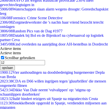
26
06/08
NAVO zet wegens Russische provocatie 250% meer
gevechtsvliegtuigen in
59
06/08
Waterschappen slaan alarm wegens droogte: Gereedschapskist
leeg
1
06/08
Forensics: Crime Scene Detective
23
06/08
Zorgmedewerkster die 's nachts haar vriend bezocht terecht
ontslagen
38
06/08
Random Pics van de Dag #1977
18
05/08
Datalek bij Bol en de Bijenkorf na cyberaanval op logistiek
partner Ceva
34
05/08
Kind overleden na aanrijding door AH-bestelbus in Dordrecht
Actieve items
Actieve items
Scrollbar gebruiken
opslaan
19
00:12
Vier aanhoudingen na doodsbedreiging burgemeester Depla
van Breda
20
23:38
CDA en D66 willen ingrijpen tegen 'gluurbrillen' die mensen
ongemerkt filmen
54
23:34
Dikke Van Dale neemt 'vulvalippen' op: 'stigma op
schaamlippen doorbreken'
18
23:32
Italië hindert reizigers uit Spanje na migratiecrisis Ceuta
11
23:30
Smokkelbende opgerold in Spanje, verdienden miljoenen aan
migranten