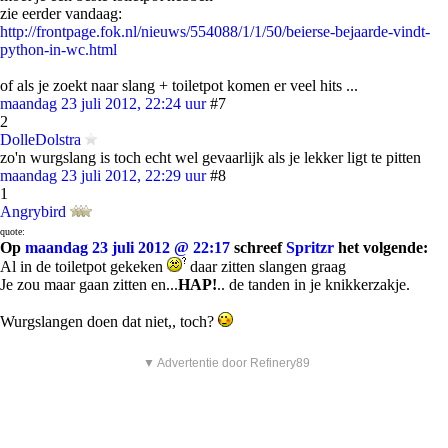
zie eerder vandaag:
http://frontpage.fok.nl/nieuws/554088/1/1/50/beierse-bejaarde-vindt-
python-in-wc.html
of als je zoekt naar slang + toiletpot komen er veel hits ...
maandag 23 juli 2012, 22:24 uur
#7
2
DolleDolstra
zo'n wurgslang is toch echt wel gevaarlijk als je lekker ligt te pitten
maandag 23 juli 2012, 22:29 uur
#8
1
Angrybird
quote:
Op
maandag 23 juli 2012 @ 22:17
schreef
Spritzr
het volgende:
Al in de toiletpot gekeken
daar zitten slangen graag
Je zou maar gaan zitten en...
HAP!
.. de tanden in je knikkerzakje.
Wurgslangen doen dat niet,, toch?
▼ Advertentie door Refinery89