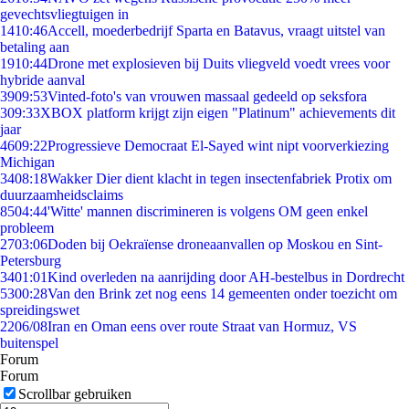
gevechtsvliegtuigen in
14
10:46
Accell, moederbedrijf Sparta en Batavus, vraagt uitstel van
betaling aan
19
10:44
Drone met explosieven bij Duits vliegveld voedt vrees voor
hybride aanval
39
09:53
Vinted-foto's van vrouwen massaal gedeeld op seksfora
3
09:33
XBOX platform krijgt zijn eigen "Platinum" achievements dit
jaar
46
09:22
Progressieve Democraat El-Sayed wint nipt voorverkiezing
Michigan
34
08:18
Wakker Dier dient klacht in tegen insectenfabriek Protix om
duurzaamheidsclaims
85
04:44
'Witte' mannen discrimineren is volgens OM geen enkel
probleem
27
03:06
Doden bij Oekraïense droneaanvallen op Moskou en Sint-
Petersburg
34
01:01
Kind overleden na aanrijding door AH-bestelbus in Dordrecht
53
00:28
Van den Brink zet nog eens 14 gemeenten onder toezicht om
spreidingswet
22
06/08
Iran en Oman eens over route Straat van Hormuz, VS
buitenspel
Forum
Forum
Scrollbar gebruiken