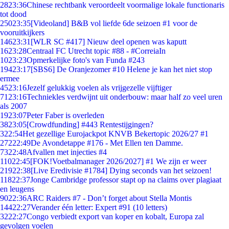
28
23:36
Chinese rechtbank veroordeelt voormalige lokale functionaris
tot dood
250
23:35
[Videoland] B&B vol liefde 6de seizoen #1 voor de
vooruitkijkers
146
23:31
[WLR SC #417] Nieuw deel openen was kaputt
16
23:28
Centraal FC Utrecht topic #88 - #CorreiaIn
10
23:23
Opmerkelijke foto's van Funda #243
194
23:17
[SBS6] De Oranjezomer #10 Helene je kan het niet stop
ermee
45
23:16
Jezelf gelukkig voelen als vrijgezelle vijftiger
71
23:16
Techniekles verdwijnt uit onderbouw: maar half zo veel uren
als 2007
19
23:07
Peter Faber is overleden
38
23:05
[Crowdfunding] #443 Rentestijgingen?
3
22:54
Het gezellige Eurojackpot KNVB Bekertopic 2026/27 #1
272
22:49
De Avondetappe #176 - Met Ellen ten Damme.
73
22:48
Afvallen met injecties #4
110
22:45
[FOK!Voetbalmanager 2026/2027] #1 We zijn er weer
219
22:38
[Live Eredivisie #1784] Dying seconds van het seizoen!
118
22:37
Jonge Cambridge professor stapt op na claims over plagiaat
en leugens
90
22:36
ARC Raiders #7 - Don’t forget about Stella Montis
144
22:27
Verander één letter: Expert #91 (10 letters)
32
22:27
Congo verbiedt export van koper en kobalt, Europa zal
gevolgen voelen