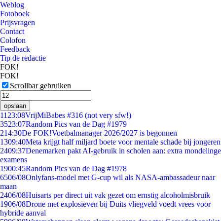
Weblog
Fotoboek
Prijsvragen
Contact
Colofon
Feedback
Tip de redactie
FOK!
FOK!
Scrollbar gebruiken
opslaan
11
23:08
VrijMiBabes #316 (not very sfw!)
35
23:07
Random Pics van de Dag #1979
2
14:30
De FOK!Voetbalmanager 2026/2027 is begonnen
13
09:40
Meta krijgt half miljard boete voor mentale schade bij jongeren
24
09:37
Denemarken pakt AI-gebruik in scholen aan: extra mondelinge
examens
19
00:45
Random Pics van de Dag #1978
65
06/08
Onlyfans-model met G-cup wil als NASA-ambassadeur naar
maan
24
06/08
Huisarts per direct uit vak gezet om ernstig alcoholmisbruik
19
06/08
Drone met explosieven bij Duits vliegveld voedt vrees voor
hybride aanval