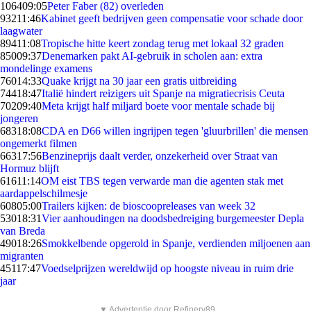
1064
09:05
Peter Faber (82) overleden
932
11:46
Kabinet geeft bedrijven geen compensatie voor schade door
laagwater
894
11:08
Tropische hitte keert zondag terug met lokaal 32 graden
850
09:37
Denemarken pakt AI-gebruik in scholen aan: extra
mondelinge examens
760
14:33
Quake krijgt na 30 jaar een gratis uitbreiding
744
18:47
Italië hindert reizigers uit Spanje na migratiecrisis Ceuta
702
09:40
Meta krijgt half miljard boete voor mentale schade bij
jongeren
683
18:08
CDA en D66 willen ingrijpen tegen 'gluurbrillen' die mensen
ongemerkt filmen
663
17:56
Benzineprijs daalt verder, onzekerheid over Straat van
Hormuz blijft
616
11:14
OM eist TBS tegen verwarde man die agenten stak met
aardappelschilmesje
608
05:00
Trailers kijken: de bioscoopreleases van week 32
530
18:31
Vier aanhoudingen na doodsbedreiging burgemeester Depla
van Breda
490
18:26
Smokkelbende opgerold in Spanje, verdienden miljoenen aan
migranten
451
17:47
Voedselprijzen wereldwijd op hoogste niveau in ruim drie
jaar
▼ Advertentie door Refinery89