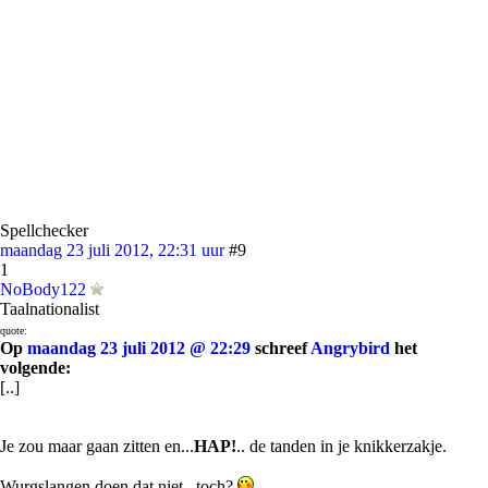
Spellchecker
maandag 23 juli 2012, 22:31 uur
#9
1
NoBody122
Taalnationalist
quote:
Op
maandag 23 juli 2012 @ 22:29
schreef
Angrybird
het
volgende:
[..]
Je zou maar gaan zitten en...
HAP!
.. de tanden in je knikkerzakje.
Wurgslangen doen dat niet,, toch?