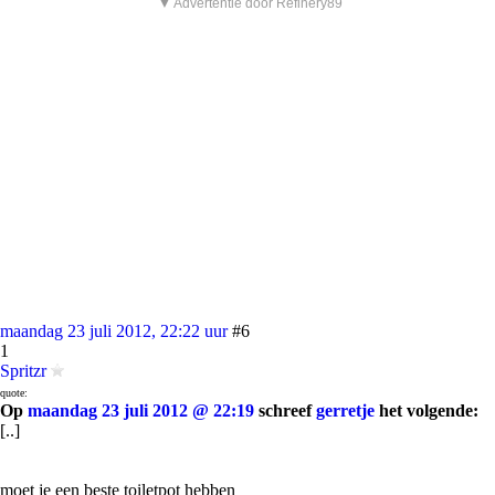
▼ Advertentie door Refinery89
maandag 23 juli 2012, 22:22 uur
#6
1
Spritzr
quote:
Op
maandag 23 juli 2012 @ 22:19
schreef
gerretje
het volgende:
[..]
moet je een beste toiletpot hebben