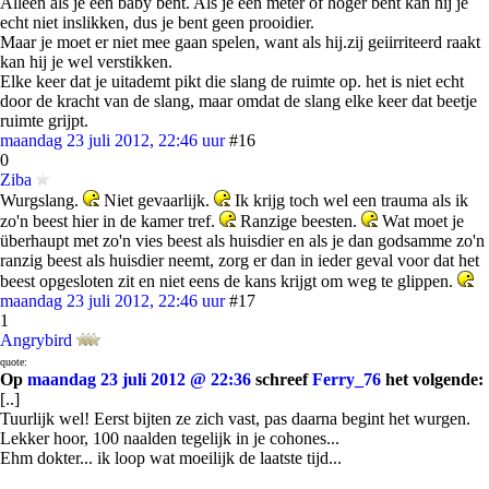
Alleen als je een baby bent. Als je een meter of hoger bent kan hij je
echt niet inslikken, dus je bent geen prooidier.
Maar je moet er niet mee gaan spelen, want als hij.zij geiirriteerd raakt
kan hij je wel verstikken.
Elke keer dat je uitademt pikt die slang de ruimte op. het is niet echt
door de kracht van de slang, maar omdat de slang elke keer dat beetje
ruimte grijpt.
maandag 23 juli 2012, 22:46 uur
#16
0
Ziba
Wurgslang.
Niet gevaarlijk.
Ik krijg toch wel een trauma als ik
zo'n beest hier in de kamer tref.
Ranzige beesten.
Wat moet je
überhaupt met zo'n vies beest als huisdier en als je dan godsamme zo'n
ranzig beest als huisdier neemt, zorg er dan in ieder geval voor dat het
beest opgesloten zit en niet eens de kans krijgt om weg te glippen.
maandag 23 juli 2012, 22:46 uur
#17
1
Angrybird
quote:
Op
maandag 23 juli 2012 @ 22:36
schreef
Ferry_76
het volgende:
[..]
Tuurlijk wel! Eerst bijten ze zich vast, pas daarna begint het wurgen.
Lekker hoor, 100 naalden tegelijk in je cohones...
Ehm dokter... ik loop wat moeilijk de laatste tijd...