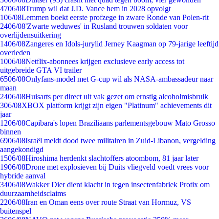
47
06/08
Trump wil dat J.D. Vance hem in 2028 opvolgt
1
06/08
Lemmen boekt eerste profzege in zware Ronde van Polen-rit
24
06/08
'Zwarte weduwes' in Rusland trouwen soldaten voor
overlijdensuitkering
14
06/08
Zangeres en Idols-jurylid Jerney Kaagman op 79-jarige leeftijd
overleden
10
06/08
Netflix-abonnees krijgen exclusieve early access tot
uitgebreide GTA VI trailer
65
06/08
Onlyfans-model met G-cup wil als NASA-ambassadeur naar
maan
24
06/08
Huisarts per direct uit vak gezet om ernstig alcoholmisbruik
3
06/08
XBOX platform krijgt zijn eigen "Platinum" achievements dit
jaar
12
06/08
Capibara's lopen Braziliaans parlementsgebouw Mato Grosso
binnen
69
06/08
Israël meldt dood twee militairen in Zuid-Libanon, vergelding
aangekondigd
15
06/08
Hiroshima herdenkt slachtoffers atoombom, 81 jaar later
19
06/08
Drone met explosieven bij Duits vliegveld voedt vrees voor
hybride aanval
34
06/08
Wakker Dier dient klacht in tegen insectenfabriek Protix om
duurzaamheidsclaims
22
06/08
Iran en Oman eens over route Straat van Hormuz, VS
buitenspel