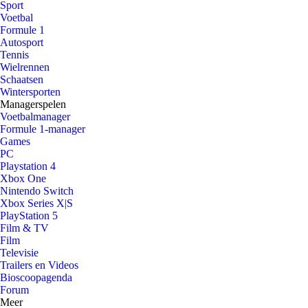
Sport
Voetbal
Formule 1
Autosport
Tennis
Wielrennen
Schaatsen
Wintersporten
Managerspelen
Voetbalmanager
Formule 1-manager
Games
PC
Playstation 4
Xbox One
Nintendo Switch
Xbox Series X|S
PlayStation 5
Film & TV
Film
Televisie
Trailers en Videos
Bioscoopagenda
Forum
Meer