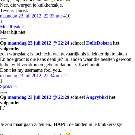
Nee, die wurgen je knikkerzakje.
Tevens -purist.
maandag 23 juli 2012, 22:33 uur
#10
1
Metalfreak
Maar bijt niet
quote:
Op
maandag 23 juli 2012 @ 22:24
schreef
DolleDolstra
het
volgende:
zo'n wurgslang is toch echt wel gevaarlijk als je lekker ligt te pitten
En hoe groot is die kans denk je? In landen waar die beesten gewoon
in het wild voorkomen gebeurt dat ook vrijwel nooit...
Don't let my username fool you...
maandag 23 juli 2012, 22:34 uur
#11
1
Spritzr
quote:
Op
maandag 23 juli 2012 @ 22:29
schreef
Angrybird
het
volgende:
[..]
Je zou maar gaan zitten en...
HAP!
.. de tanden in je knikkerzakje.