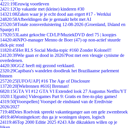
42
21:19
Eeuwig voortleven
24
21:12
Op vakantie met (kleine) kinderen #30
143
21:08
Zaken waar je je echt dood aan ergert #17 - Werklui
248
20:58
Afbeeldingen die je gemaakt hebt met AI
255
20:58
Totale zonsverduistering 12-08-2026 (Groenland, IJsland en
Spanje) #1
179
20:53
Laatst gekochte CD/LP/MuziekDVD deel 75 | koopjes
144
20:46
NPO-manager Menno de Boer (47) op non-actief stuurde
dick-pic rond
118
20:45
Het RLS Social Media-topic #160 Zonder Kolonel!!
241
20:39
Wie gaan er dood in 2026?Post met een vleugje cynisme de
overledenen.
44
20:30
GGZ heeft mij gezond verklaard.
23
20:29
Capibara's wandelen doodleuk het Braziliaanse parlement
binnen
257
20:25
[UFO/UAP] #16 The Age of Disclosure
137
20:20
[Wielrennen #616] Brennan!
68
20:15
GTA VI #12 GTA VI Extended look 27 Augustus Netflix/YT
10
20:13
[gratis] Videogames Part 9: Gratis en free-to-play games!
43
19:50
[Voorspellen] Voorspel de eindstand van de Eredivisie
2026/2027
7
19:48
Dries Roelvink spreekt vakantieganger aan om gele zwembroek
49
19:46
Woningtekort: dus ga je woningen slopen, logisch
241
19:46
Top 2000 Editie 2025 #243 Alle dikzakken willen op je
lijken