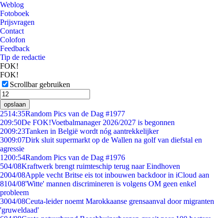
Weblog
Fotoboek
Prijsvragen
Contact
Colofon
Feedback
Tip de redactie
FOK!
FOK!
Scrollbar gebruiken
opslaan
25
14:35
Random Pics van de Dag #1977
2
09:50
De FOK!Voetbalmanager 2026/2027 is begonnen
20
09:23
Tanken in België wordt nóg aantrekkelijker
30
09:07
Dirk sluit supermarkt op de Wallen na golf van diefstal en
agressie
12
00:54
Random Pics van de Dag #1976
5
04/08
Kraftwerk brengt ruimteschip terug naar Eindhoven
20
04/08
Apple vecht Britse eis tot inbouwen backdoor in iCloud aan
81
04/08
'Witte' mannen discrimineren is volgens OM geen enkel
probleem
30
04/08
Ceuta-leider noemt Marokkaanse grensaanval door migranten
'gruweldaad'