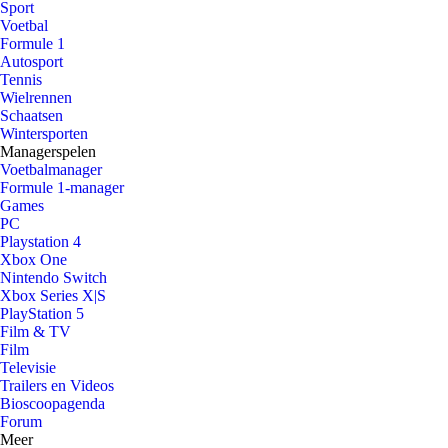
Sport
Voetbal
Formule 1
Autosport
Tennis
Wielrennen
Schaatsen
Wintersporten
Managerspelen
Voetbalmanager
Formule 1-manager
Games
PC
Playstation 4
Xbox One
Nintendo Switch
Xbox Series X|S
PlayStation 5
Film & TV
Film
Televisie
Trailers en Videos
Bioscoopagenda
Forum
Meer