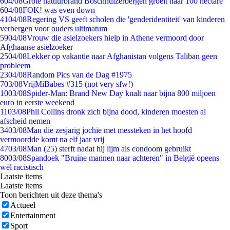
6
04/08
Grote natuurbrand Boschhuizerbergen groeit naar 100 hectare
6
04/08
FOK! was even down
41
04/08
Regering VS geeft scholen die 'genderidentiteit' van kinderen
verbergen voor ouders ultimatum
59
04/08
Vrouw die asielzoekers hielp in Athene vermoord door
Afghaanse asielzoeker
25
04/08
Lekker op vakantie naar Afghanistan volgens Taliban geen
probleem
23
04/08
Random Pics van de Dag #1975
7
03/08
VrijMiBabes #315 (not very sfw!)
10
03/08
Spider-Man: Brand New Day knalt naar bijna 800 miljoen
euro in eerste weekend
11
03/08
Phil Collins dronk zich bijna dood, kinderen moesten al
afscheid nemen
34
03/08
Man die zesjarig jochie met messteken in het hoofd
vermoordde komt na elf jaar vrij
47
03/08
Man (25) sterft nadat hij lijm als condoom gebruikt
80
03/08
Spandoek "Bruine mannen naar achteren" in België opeens
wèl racistisch
Laatste items
Laatste items
Toon berichten uit deze thema's
Actueel
Entertainment
Sport