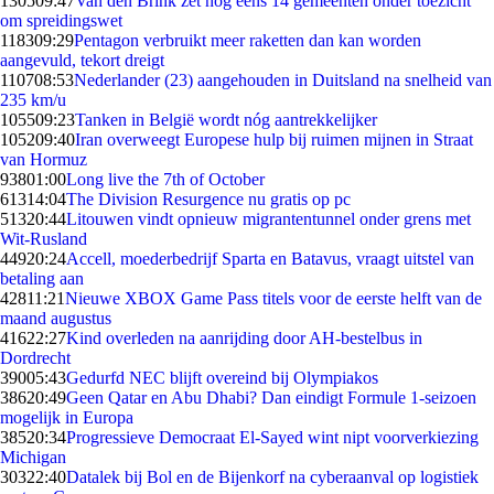
1305
09:47
Van den Brink zet nog eens 14 gemeenten onder toezicht
om spreidingswet
1183
09:29
Pentagon verbruikt meer raketten dan kan worden
aangevuld, tekort dreigt
1107
08:53
Nederlander (23) aangehouden in Duitsland na snelheid van
235 km/u
1055
09:23
Tanken in België wordt nóg aantrekkelijker
1052
09:40
Iran overweegt Europese hulp bij ruimen mijnen in Straat
van Hormuz
938
01:00
Long live the 7th of October
613
14:04
The Division Resurgence nu gratis op pc
513
20:44
Litouwen vindt opnieuw migrantentunnel onder grens met
Wit-Rusland
449
20:24
Accell, moederbedrijf Sparta en Batavus, vraagt uitstel van
betaling aan
428
11:21
Nieuwe XBOX Game Pass titels voor de eerste helft van de
maand augustus
416
22:27
Kind overleden na aanrijding door AH-bestelbus in
Dordrecht
390
05:43
Gedurfd NEC blijft overeind bij Olympiakos
386
20:49
Geen Qatar en Abu Dhabi? Dan eindigt Formule 1-seizoen
mogelijk in Europa
385
20:34
Progressieve Democraat El-Sayed wint nipt voorverkiezing
Michigan
303
22:40
Datalek bij Bol en de Bijenkorf na cyberaanval op logistiek