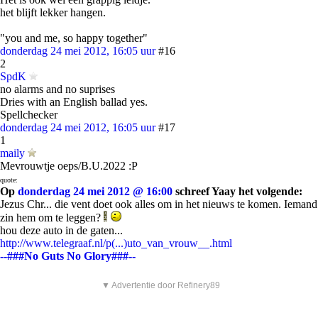
het blijft lekker hangen.
"you and me, so happy together"
donderdag 24 mei 2012, 16:05 uur
#16
2
SpdK
no alarms and no suprises
Dries with an English ballad yes.
Spellchecker
donderdag 24 mei 2012, 16:05 uur
#17
1
maily
Mevrouwtje oeps/B.U.2022 :P
quote:
Op
donderdag 24 mei 2012 @ 16:00
schreef Yaay het volgende:
Jezus Chr... die vent doet ook alles om in het nieuws te komen. Iemand
zin hem om te leggen?
hou deze auto in de gaten...
http://www.telegraaf.nl/p(...)uto_van_vrouw__.html
--###No Guts No Glory###--
▼ Advertentie door Refinery89