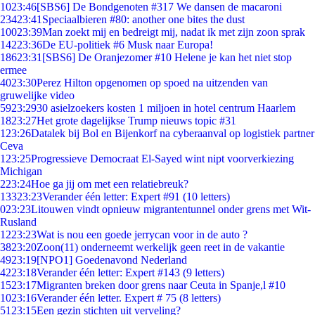
10
23:46
[SBS6] De Bondgenoten #317 We dansen de macaroni
234
23:41
Speciaalbieren #80: another one bites the dust
100
23:39
Man zoekt mij en bedreigt mij, nadat ik met zijn zoon sprak
142
23:36
De EU-politiek #6 Musk naar Europa!
186
23:31
[SBS6] De Oranjezomer #10 Helene je kan het niet stop
ermee
40
23:30
Perez Hilton opgenomen op spoed na uitzenden van
gruwelijke video
59
23:29
30 asielzoekers kosten 1 miljoen in hotel centrum Haarlem
18
23:27
Het grote dagelijkse Trump nieuws topic #31
1
23:26
Datalek bij Bol en Bijenkorf na cyberaanval op logistiek partner
Ceva
1
23:25
Progressieve Democraat El-Sayed wint nipt voorverkiezing
Michigan
2
23:24
Hoe ga jij om met een relatiebreuk?
133
23:23
Verander één letter: Expert #91 (10 letters)
0
23:23
Litouwen vindt opnieuw migrantentunnel onder grens met Wit-
Rusland
12
23:23
Wat is nou een goede jerrycan voor in de auto ?
38
23:20
Zoon(11) onderneemt werkelijk geen reet in de vakantie
49
23:19
[NPO1] Goedenavond Nederland
42
23:18
Verander één letter: Expert #143 (9 letters)
15
23:17
Migranten breken door grens naar Ceuta in Spanje,l #10
10
23:16
Verander één letter. Expert # 75 (8 letters)
51
23:15
Een gezin stichten uit verveling?