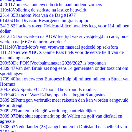
4
20:11
Zomervakantieweerbericht: aanhoudend zomers
1
19:48
Vollering de sterkste na lastige heuvelrit
25
14:35
Random Pics van de Dag #1977
6
14:04
The Division Resurgence nu gratis op pc
24
12:52
Hackers roven Coldcard-bitcoinwallets leeg voor 114 miljoen
dollar
38
12:15
Doorwerken na AOW-leeftijd vaker vastgelegd in cao's, moet
werken na je 67e de norm worden?
31
11:40
Vinted-foto's van vrouwen massaal gedeeld op seksfora
1
11:21
Nieuwe XBOX Game Pass titels voor de eerste helft van de
maand augustus
2
09:50
De FOK!Voetbalmanager 2026/2027 is begonnen
48
09:47
Van den Brink zet nog eens 14 gemeenten onder toezicht om
spreidingswet
17
09:40
Iran overweegt Europese hulp bij ruimen mijnen in Straat van
Hormuz
3
09:35
EA Sports FC 27 toont The Grounds-modus
1
09:34
Gears of War: E-Day open beta begint 6 augustus
36
09:29
Pentagon verbruikt meer raketten dan kan worden aangevuld,
tekort dreigt
20
09:23
Tanken in België wordt nóg aantrekkelijker
30
09:07
Dirk sluit supermarkt op de Wallen na golf van diefstal en
agressie
13
08:53
Nederlander (23) aangehouden in Duitsland na snelheid van
235 km/u