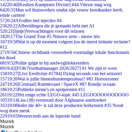
142
20:46
[Keuken Kampioen Divisie] #44 Vitesse mag weg
64
20:31
Man wil thuiswerken omdat zijn vrouw borstkanker heeft,
einde carriere
57
20:24
Afvallen met injecties #4
236
20:22
Afbeeldingen die je gemaakt hebt met AI
5
20:21
[lijstje]Verwachtingen voor dit seizoen
18
20:17
The Grand Tour #5 Nieuwe serie - nieuw trio
167
19:58
Wat is op dit moment volgens jou de meest irritante reclame?
#12
27
19:56
Chinese rechtbank veroordeelt voormalige lokale functionaris
tot dood
68
19:52
Politie grijpt in bij snelwegblokkeerders
69
19:42
[FOK!Voetbalmanager 2026/2027] #1 We zijn er weer
158
19:27
[Live Eredivisie #1784] Dying seconds van het seizoen!
157
19:26
Wat is jullie binnenhuistemperatuur? #81 Horrorzomer
247
19:26
[Centraal] Ruimtevaart / SpaceX #87 Rondje oceaan
186
19:25
Politieke meme's en spotprenten #11
261
19:22
Het enige echte LEGO-topic #45 LEGOOOOOOOOOOO
105
19:14
Lisa (38) vermoord door Afghaanse asielzoeker
163
19:08
Ieder die 40+ is zal deze producten herkennen #35 Nooit
weg doen meuk
229
19:03
Weerrecords aan de lopende band
Muziek
Muziek