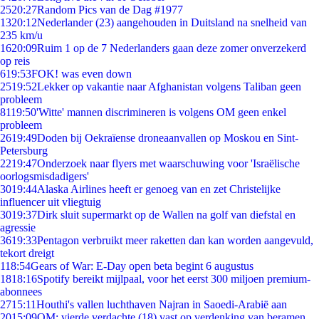
25
20:27
Random Pics van de Dag #1977
13
20:12
Nederlander (23) aangehouden in Duitsland na snelheid van
235 km/u
16
20:09
Ruim 1 op de 7 Nederlanders gaan deze zomer onverzekerd
op reis
6
19:53
FOK! was even down
25
19:52
Lekker op vakantie naar Afghanistan volgens Taliban geen
probleem
81
19:50
'Witte' mannen discrimineren is volgens OM geen enkel
probleem
26
19:49
Doden bij Oekraïense droneaanvallen op Moskou en Sint-
Petersburg
22
19:47
Onderzoek naar flyers met waarschuwing voor 'Israëlische
oorlogsmisdadigers'
30
19:44
Alaska Airlines heeft er genoeg van en zet Christelijke
influencer uit vliegtuig
30
19:37
Dirk sluit supermarkt op de Wallen na golf van diefstal en
agressie
36
19:33
Pentagon verbruikt meer raketten dan kan worden aangevuld,
tekort dreigt
1
18:54
Gears of War: E-Day open beta begint 6 augustus
18
18:16
Spotify bereikt mijlpaal, voor het eerst 300 miljoen premium-
abonnees
27
15:11
Houthi's vallen luchthaven Najran in Saoedi-Arabië aan
20
15:09
OM: vierde verdachte (18) vast op verdenking van beramen