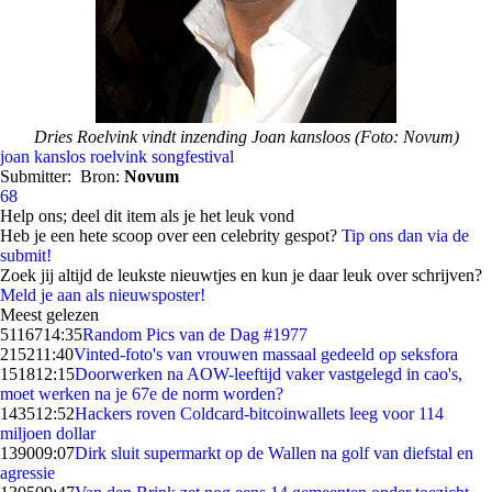
Dries Roelvink vindt inzending Joan kansloos (Foto: Novum)
joan
kanslos
roelvink
songfestival
Submitter:
Bron:
Novum
68
Help ons; deel dit item als je het leuk vond
Heb je een hete scoop over een celebrity gespot?
Tip ons dan via de
submit!
Zoek jij altijd de leukste nieuwtjes en kun je daar leuk over schrijven?
Meld je aan als nieuwsposter!
Meest gelezen
51167
14:35
Random Pics van de Dag #1977
2152
11:40
Vinted-foto's van vrouwen massaal gedeeld op seksfora
1518
12:15
Doorwerken na AOW-leeftijd vaker vastgelegd in cao's,
moet werken na je 67e de norm worden?
1435
12:52
Hackers roven Coldcard-bitcoinwallets leeg voor 114
miljoen dollar
1390
09:07
Dirk sluit supermarkt op de Wallen na golf van diefstal en
agressie