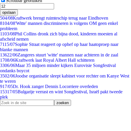
Scrollbar gebruiken
opslaan
5
04/08
Kraftwerk brengt ruimteschip terug naar Eindhoven
81
04/08
'Witte' mannen discrimineren is volgens OM geen enkel
probleem
11
03/08
Phil Collins dronk zich bijna dood, kinderen moesten al
afscheid nemen
71
15/07
Sophie Straat reageert op ophef op haar haatoproep naar
blanke mannen
136
22/06
Zangeres stuurt 'witte' mannen naar achteren in de zaal
17
08/06
Kraftwerk laat Royal Albert Hall schitteren
33
06/06
Maar 35 miljoen minder kijkers Eurovisie Songfestival
ondanks boycot
35
02/06
Joodse organisatie sleept kabinet voor rechter om Kanye West
te weren
9
17/05
Dr. Hook zanger Dennis Locorriere overleden
153
17/05
Bulgarije verrast en wint Songfestival, Israël pakt tweede
plek