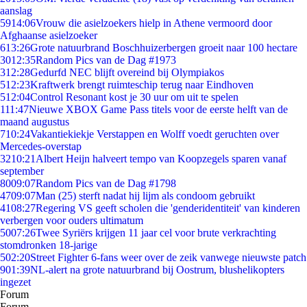
aanslag
59
14:06
Vrouw die asielzoekers hielp in Athene vermoord door
Afghaanse asielzoeker
6
13:26
Grote natuurbrand Boschhuizerbergen groeit naar 100 hectare
30
12:35
Random Pics van de Dag #1973
3
12:28
Gedurfd NEC blijft overeind bij Olympiakos
5
12:23
Kraftwerk brengt ruimteschip terug naar Eindhoven
5
12:04
Control Resonant kost je 30 uur om uit te spelen
1
11:47
Nieuwe XBOX Game Pass titels voor de eerste helft van de
maand augustus
7
10:24
Vakantiekiekje Verstappen en Wolff voedt geruchten over
Mercedes-overstap
32
10:21
Albert Heijn halveert tempo van Koopzegels sparen vanaf
september
80
09:07
Random Pics van de Dag #1798
47
09:07
Man (25) sterft nadat hij lijm als condoom gebruikt
41
08:27
Regering VS geeft scholen die 'genderidentiteit' van kinderen
verbergen voor ouders ultimatum
50
07:26
Twee Syriërs krijgen 11 jaar cel voor brute verkrachting
stomdronken 18-jarige
5
02:20
Street Fighter 6-fans weer over de zeik vanwege nieuwste patch
9
01:39
NL-alert na grote natuurbrand bij Oostrum, blushelikopters
ingezet
Forum
Forum