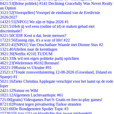
84
21:53
[Britse politiek] #141 Declining Gracefully Was Never Really
an Option
31
21:52
[Voorspellen] Voorspel de eindstand van de Eredivisie
2026/2027
143
21:51
[NPO1] We zijn er bijna 2026 #1
23
21:51
Heb jij wel eens (online of irl) te maken gehad met
discriminatie?
92
21:50
CIDP. Kent u dat, beste mensen?
172
21:50
Zuunig zijn, it's a way of life! #22
281
21:41
[NPO1] Van Onschatbare Waarde met Dionne Stax #2
13
21:40
Aftellen naar de kerstdagen
39
21:39
[Netflix #210] TUDUM
14
21:33
Ik wil een eigen politieke partij oprichten
46
21:23
[Wielrennen #616] Brennan!
202
21:19
Russia vs Ukraine #91
235
21:17
Totale zonsverduistering 12-08-2026 (Groenland, IJsland en
Spanje) #1
50
21:16
Zieke Christina Applegate verschijnt voor het laatst op de rode
loper
24
21:12
Natuur en Wild
10
21:12
Algemeen Luchtvaarttopic #61
7
21:06
[gratis] Videogames Part 9: Gratis en free-to-play games!
87
21:02
Protest tegen privatisering Turkse stranden
53
21:00
De Bondgenoten Spoiler Topic #3
157
20:55
Lizzy (21) op klaarlichte dag zwaar mishandeld