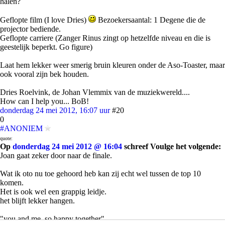
halen?
Geflopte film (I love Dries)
Bezoekersaantal: 1 Degene die de
projector bediende.
Geflopte carriere (Zanger Rinus zingt op hetzelfde niveau en die is
geestelijk beperkt. Go figure)
Laat hem lekker weer smerig bruin kleuren onder de Aso-Toaster, maar
ook vooral zijn bek houden.
Dries Roelvink, de Johan Vlemmix van de muziekwereld....
How can I help you... BoB!
donderdag 24 mei 2012, 16:07 uur
#20
0
#ANONIEM
quote:
Op
donderdag 24 mei 2012 @ 16:04
schreef Voulge het volgende:
Joan gaat zeker door naar de finale.
Wat ik oto nu toe gehoord heb kan zij echt wel tussen de top 10
komen.
Het is ook wel een grappig leidje.
het blijft lekker hangen.
"you and me, so happy together"