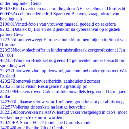
onder migranten Ceuta
8
00:33
Kind overleden na aanrijding door AH-bestelbus in Dordrecht
6
00:06
Accell, moederbedrijf Sparta en Batavus, vraagt uitstel van
betaling aan
31
00:01
Vinted-foto's van vrouwen massaal gedeeld op seksfora
9
23:55
Datalek bij Bol en de Bijenkorf na cyberaanval op logistiek
partner Ceva
17
23:55
Iran overweegt Europese hulp bij ruimen mijnen in Straat van
Hormuz
2
23:33
Nieuw slachtoffer in kindermisbruikzaak zorgprofessional Jan
B. (66)
48
23:33
Van den Brink zet nog eens 14 gemeenten onder toezicht om
spreidingswet
7
23:27
Litouwen vindt opnieuw migrantentunnel onder grens met Wit-
Rusland
4
23:27
Zomervakantieweerbericht: aanhoudend zomers
6
23:25
The Division Resurgence nu gratis op pc
24
23:09
Hackers roven Coldcard-bitcoinwallets leeg voor 114 miljoen
dollar
14
23:03
Italiaanse vrouw wint 1 miljoen, gooit kraslot per abuis weg
1
22:57
Vollering de sterkste na lastige heuvelrit
38
22:29
Doorwerken na AOW-leeftijd vaker vastgelegd in cao's, moet
werken na je 67e de norm worden?
3
20:59
EA Sports FC 27 toont The Grounds-modus
14
20:46
Long live the 7th of October