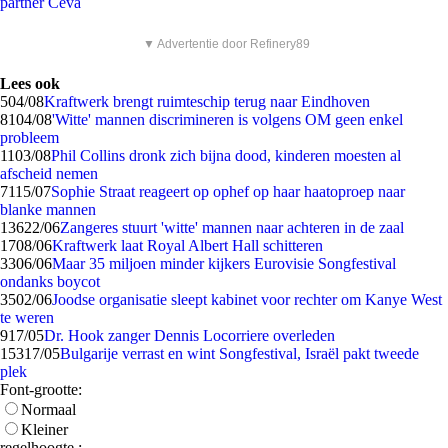
partner Ceva
▼ Advertentie door Refinery89
Lees ook
5
04/08
Kraftwerk brengt ruimteschip terug naar Eindhoven
81
04/08
'Witte' mannen discrimineren is volgens OM geen enkel
probleem
11
03/08
Phil Collins dronk zich bijna dood, kinderen moesten al
afscheid nemen
71
15/07
Sophie Straat reageert op ophef op haar haatoproep naar
blanke mannen
136
22/06
Zangeres stuurt 'witte' mannen naar achteren in de zaal
17
08/06
Kraftwerk laat Royal Albert Hall schitteren
33
06/06
Maar 35 miljoen minder kijkers Eurovisie Songfestival
ondanks boycot
35
02/06
Joodse organisatie sleept kabinet voor rechter om Kanye West
te weren
9
17/05
Dr. Hook zanger Dennis Locorriere overleden
153
17/05
Bulgarije verrast en wint Songfestival, Israël pakt tweede
plek
Font-grootte:
Normaal
Kleiner
regelhoogte :