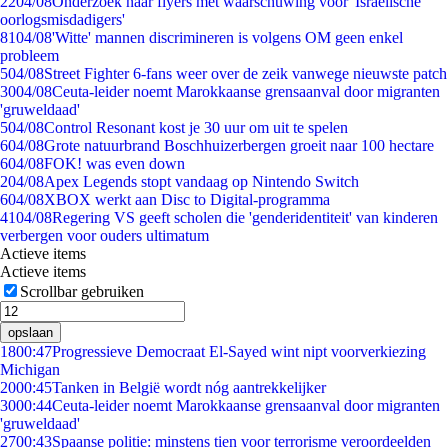
22
04/08
Onderzoek naar flyers met waarschuwing voor 'Israëlische
oorlogsmisdadigers'
81
04/08
'Witte' mannen discrimineren is volgens OM geen enkel
probleem
5
04/08
Street Fighter 6-fans weer over de zeik vanwege nieuwste patch
30
04/08
Ceuta-leider noemt Marokkaanse grensaanval door migranten
'gruweldaad'
5
04/08
Control Resonant kost je 30 uur om uit te spelen
6
04/08
Grote natuurbrand Boschhuizerbergen groeit naar 100 hectare
6
04/08
FOK! was even down
2
04/08
Apex Legends stopt vandaag op Nintendo Switch
6
04/08
XBOX werkt aan Disc to Digital-programma
41
04/08
Regering VS geeft scholen die 'genderidentiteit' van kinderen
verbergen voor ouders ultimatum
Actieve items
Actieve items
Scrollbar gebruiken
opslaan
18
00:47
Progressieve Democraat El-Sayed wint nipt voorverkiezing
Michigan
20
00:45
Tanken in België wordt nóg aantrekkelijker
30
00:44
Ceuta-leider noemt Marokkaanse grensaanval door migranten
'gruweldaad'
27
00:43
Spaanse politie: minstens tien voor terrorisme veroordeelden