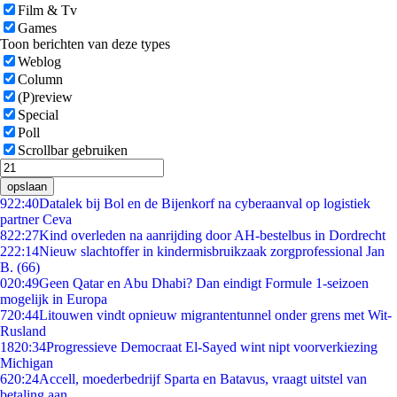
Film & Tv
Games
Toon berichten van deze types
Weblog
Column
(P)review
Special
Poll
Scrollbar gebruiken
opslaan
9
22:40
Datalek bij Bol en de Bijenkorf na cyberaanval op logistiek
partner Ceva
8
22:27
Kind overleden na aanrijding door AH-bestelbus in Dordrecht
2
22:14
Nieuw slachtoffer in kindermisbruikzaak zorgprofessional Jan
B. (66)
0
20:49
Geen Qatar en Abu Dhabi? Dan eindigt Formule 1-seizoen
mogelijk in Europa
7
20:44
Litouwen vindt opnieuw migrantentunnel onder grens met Wit-
Rusland
18
20:34
Progressieve Democraat El-Sayed wint nipt voorverkiezing
Michigan
6
20:24
Accell, moederbedrijf Sparta en Batavus, vraagt uitstel van
betaling aan