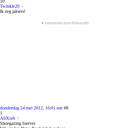
10
Twinkle20
Ik zeg jaloers!
▼ Advertentie door Refinery89
donderdag 24 mei 2012, 16:01 uur
#8
1
AbXorb
Shoegazing forever.