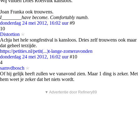
Wij vinden Dries Roelvink kansloos.
Joan Franka ook trouwens.
I________have become. Comfortably numb.
donderdag 24 mei 2012, 16:02 uur
#9
10
Distortion
Achja het hele songfestival is kansloos. Dries zelf trouwens ook maar
dat geheel terzijde.
https://petities.nl/petit(...)t-lange-zomeravonden
donderdag 24 mei 2012, 16:02 uur
#10
4
samvdbosch
Of hij gelijk heeft zullen we vanavond zien. Maar 1 ding is zeker. Met
hem weet je zeker dat het niets wordt.
▼ Advertentie door Refinery89