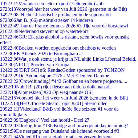
195
23:15
Verander een letter expert (7lettereditie) #50
27
23:13
Voorspel hier het weer van Juli 2026 (gemeten in de Bilt)
149
23:08
"Niche"-historische producten in de supermarkt
97
23:06
Jan B. (66) misbruikt zeker 14 kinderen
155
22:49
Tour de France femmes 2026 #3 Tijd voor de borstcrawl
216
22:49
Nederland stevent af op watertekort
217
22:46
GR: Elk glas alcohol is riskant, geen bewijs voor gunstig
effect
169
22:40
Boeken worden opgekocht om chatbots te voeden
3
22:36
EK Atletiek 2026 te Birmingham #1
133
22:36
Wat je ook stemt, je krijgt in NL altijd Links Liberaal Beleid.
4
22:30
[NPO2] Poorten van Europa
124
22:29
[DRT SC] #6: RendacGoden sponsored by TONZON
214
22:29
De Avondetappe #176 - Met Ellen ten Damme.
278
22:22
[Crowdfunding] #442 Golfbanen en betere projecten.....
69
22:19
Nabil B. (20) rijdt fietser aan tijdens dollemansrit
32
22:18
[Alpineskiën] #20 Op weg naar de OS!
41
22:15
Voorspel hier het weer van Juni 2026 (gemeten in de Bilt)
112
22:13
[Het Officiële Steam Topic #201] Steamrolled
209
22:11
[Videoland] B&B vol liefde 6de seizoen #1 voor de
vooruitkijkers
248
22:09
[Dagboek] Veel aan hoofd - Deel 27
170
22:03
Oorlog Iran #136 Bridge and powerplant day incoming?
56
21:59
De neergang van Duitsland als lichtend voorbeeld #3
239
21:54
Vinted #15 nog-net-niet gratis en verzendgezeur