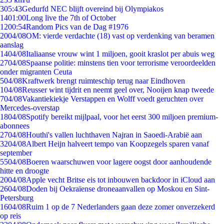
3
05:43
Gedurfd NEC blijft overeind bij Olympiakos
14
01:00
Long live the 7th of October
12
00:54
Random Pics van de Dag #1976
20
04/08
OM: vierde verdachte (18) vast op verdenking van beramen
aanslag
14
04/08
Italiaanse vrouw wint 1 miljoen, gooit kraslot per abuis weg
27
04/08
Spaanse politie: minstens tien voor terrorisme veroordeelden
onder migranten Ceuta
5
04/08
Kraftwerk brengt ruimteschip terug naar Eindhoven
1
04/08
Reusser wint tijdrit en neemt geel over, Nooijen knap tweede
7
04/08
Vakantiekiekje Verstappen en Wolff voedt geruchten over
Mercedes-overstap
18
04/08
Spotify bereikt mijlpaal, voor het eerst 300 miljoen premium-
abonnees
27
04/08
Houthi's vallen luchthaven Najran in Saoedi-Arabië aan
32
04/08
Albert Heijn halveert tempo van Koopzegels sparen vanaf
september
55
04/08
Boeren waarschuwen voor lagere oogst door aanhoudende
hitte en droogte
20
04/08
Apple vecht Britse eis tot inbouwen backdoor in iCloud aan
26
04/08
Doden bij Oekraïense droneaanvallen op Moskou en Sint-
Petersburg
16
04/08
Ruim 1 op de 7 Nederlanders gaan deze zomer onverzekerd
op reis