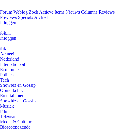
Forum
Weblog
Zoek
Actieve Items
Nieuws
Columns
Reviews
Previews
Specials
Archief
Inloggen
fok.nl
Inloggen
fok.nl
Actueel
Nederland
Internationaal
Economie
Politiek
Tech
Showbiz en Gossip
Opmerkelijk
Entertainment
Showbiz en Gossip
Muziek
Film
Televisie
Media & Cultuur
Bioscoopagenda