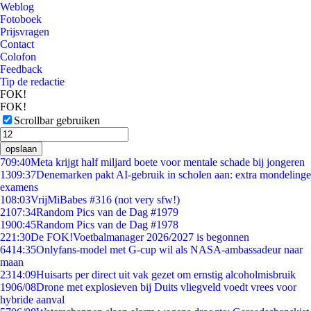
Weblog
Fotoboek
Prijsvragen
Contact
Colofon
Feedback
Tip de redactie
FOK!
FOK!
Scrollbar gebruiken
opslaan
7
09:40
Meta krijgt half miljard boete voor mentale schade bij jongeren
13
09:37
Denemarken pakt AI-gebruik in scholen aan: extra mondelinge
examens
1
08:03
VrijMiBabes #316 (not very sfw!)
21
07:34
Random Pics van de Dag #1979
19
00:45
Random Pics van de Dag #1978
2
21:30
De FOK!Voetbalmanager 2026/2027 is begonnen
64
14:35
Onlyfans-model met G-cup wil als NASA-ambassadeur naar
maan
23
14:09
Huisarts per direct uit vak gezet om ernstig alcoholmisbruik
19
06/08
Drone met explosieven bij Duits vliegveld voedt vrees voor
hybride aanval