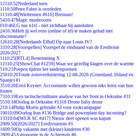
121
10:52
Nederland toen
11
10:50
Peter Faber is overleden
113
10:48
[Wielrennen #616] Brennan!
54
10:47
Magic mushrooms
0
10:46
LG nas n1t1 - niet zichtbaar bij aansluiten
24
10:36
Heb jij wel eens (online of irl) te maken gehad met
discriminatie?
126
10:28
[Nederlands Elftal] Op naar Louis IV?
33
10:28
[Voorspellen] Voorspel de eindstand van de Eredivisie
2026/2027
11
10:25
[RTL4] Bestemming X
121
10:25
[ShowChat #1259] Waar we gezellig klagen over de warmte
5
10:21
Poepen tijdens het tandenpoetsen
250
10:20
Totale zonsverduistering 12-08-2026 (Groenland, IJsland en
Spanje) #1
35
10:20
Errol Keyner: Accountants willen gewoon niks leren van hun
fouten
73
10:19
Een tactische/militaire analyse van het front in Oekraïne #31
55
10:18
Oorlog in Oekraïne #1318 Drone baby drone
2
10:14
Philip Morris gebruikt AI voor rookcampagne
190
10:09
Oorlog Iran #136 Bridge and powerplant day incoming?
133
10:04
[WLR SC #417] Nieuw deel openen was kaputt
29
09:50
[2026/2027] Eredivisietoto #1
16
09:50
Op vakantie met (kleine) kinderen #30
28
09:45
Astronomie in de Achtertuin #6