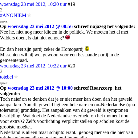
woensdag 23 mei 2012, 10:20 uur
#19
2
#ANONIEM
quote:
Op
woensdag 23 mei 2012 @ 08:56
schreef najazeg het volgende:
Nee he, niet nog meer idioten in de politiek. We moeten het al met
Wilders doen, is dat niet genoeg?
En dan heet zijn partij zeker de Homopartij
Misschien wil hij wel gewoon voor een bestaande partij in de
gemeenteraad.
woensdag 23 mei 2012, 10:22 uur
#20
3
totebel
quote:
Op
woensdag 23 mei 2012 @ 10:00
schreef Roarzcorp. het
volgende:
Toch naief on te denken dat je er niet meer kan doen dan het geweld
aanpakken. Aan dit geweld ligt een hele nare en on-Nederlandse (qua
tolerantie) grondslag. Het aanpakken van dit geweld is symptonen
bestrijding. Wat doet de Nederlandse overheid op het moment nou
voor extra's? Zelfs voorlichting verplicht stellen op scholen kost de
grootste moeite..
Nederland is alleen maar schijntolerant.. genoeg mensen die hier van
origine geboren zijn en net zo anti-homo zijn.