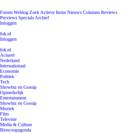
Forum
Weblog
Zoek
Actieve Items
Nieuws
Columns
Reviews
Previews
Specials
Archief
Inloggen
fok.nl
Inloggen
fok.nl
Actueel
Nederland
Internationaal
Economie
Politiek
Tech
Showbiz en Gossip
Opmerkelijk
Entertainment
Showbiz en Gossip
Muziek
Film
Televisie
Media & Cultuur
Bioscoopagenda