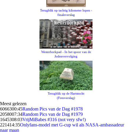
Terugblik op tachtig kilometer lopen -
finaleverslag
Westerborkpad - In het spoor van de
Jodenvervolging
Terugblik op de Hartstocht
(Fotoverslag)
Meest gelezen
60663
00:45
Random Pics van de Dag #1978
20580
07:34
Random Pics van de Dag #1979
16453
08:03
VrijMiBabes #316 (not very sfw!)
2214
14:35
Onlyfans-model met G-cup wil als NASA-ambassadeur
naar maan