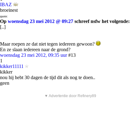
IBAZ
broeinest
quote:
Op
woensdag 23 mei 2012 @ 09:27
schreef nsfw het volgende:
[..]
Maar roepen ze dat niet tegen iedereen gewoon?
En ze slaan iedereen naar de grond?
woensdag 23 mei 2012, 09:35 uur
#13
1
kikker11111
kikker
nou hij hebt 30 dagen de tijd dit als nog te doen..
geen
▼ Advertentie door Refinery89