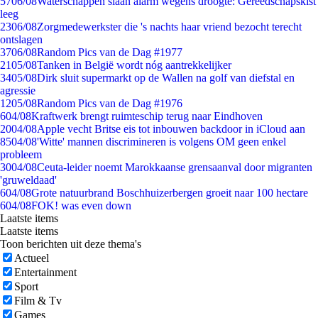
57
06/08
Waterschappen slaan alarm wegens droogte: Gereedschapskist
leeg
23
06/08
Zorgmedewerkster die 's nachts haar vriend bezocht terecht
ontslagen
37
06/08
Random Pics van de Dag #1977
21
05/08
Tanken in België wordt nóg aantrekkelijker
34
05/08
Dirk sluit supermarkt op de Wallen na golf van diefstal en
agressie
12
05/08
Random Pics van de Dag #1976
6
04/08
Kraftwerk brengt ruimteschip terug naar Eindhoven
20
04/08
Apple vecht Britse eis tot inbouwen backdoor in iCloud aan
85
04/08
'Witte' mannen discrimineren is volgens OM geen enkel
probleem
30
04/08
Ceuta-leider noemt Marokkaanse grensaanval door migranten
'gruweldaad'
6
04/08
Grote natuurbrand Boschhuizerbergen groeit naar 100 hectare
6
04/08
FOK! was even down
Laatste items
Laatste items
Toon berichten uit deze thema's
Actueel
Entertainment
Sport
Film & Tv
Games