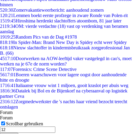
binnen
5
20:30
Zomervakantieweerbericht: aanhoudend zomers
1
20:21
Lemmen boekt eerste profzege in zware Ronde van Polen-rit
15
19:45
Hiroshima herdenkt slachtoffers atoombom, 81 jaar later
21
19:34
OM: vierde verdachte (18) vast op verdenking van beramen
aanslag
19
19:25
Random Pics van de Dag #1978
8
18:19
In Spider-Man: Brand New Day is Spidey echt weer Spidey
6
18:18
Nieuw slachtoffer in kindermisbruikzaak zorgprofessional Jan
B. (66)
45
17:10
Doorwerken na AOW-leeftijd vaker vastgelegd in cao's, moet
werken na je 67e de norm worden?
1
17:07
Forensics: Crime Scene Detective
56
17:01
Boeren waarschuwen voor lagere oogst door aanhoudende
hitte en droogte
17
16:41
Italiaanse vrouw wint 1 miljoen, gooit kraslot per abuis weg
18
16:36
Datalek bij Bol en de Bijenkorf na cyberaanval op logistiek
partner Ceva
23
16:12
Zorgmedewerkster die 's nachts haar vriend bezocht terecht
ontslagen
Forum
Forum
Scrollbar gebruiken