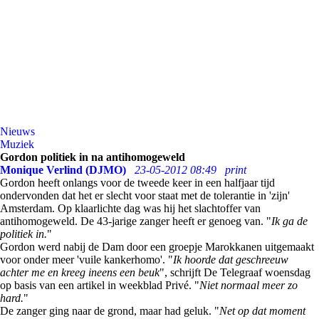
Nieuws
Muziek
Gordon politiek in na antihomogeweld
Monique Verlind (DJMO)
23-05-2012 08:49
print
Gordon heeft onlangs voor de tweede keer in een halfjaar tijd
ondervonden dat het er slecht voor staat met de tolerantie in 'zijn'
Amsterdam. Op klaarlichte dag was hij het slachtoffer van
antihomogeweld. De 43-jarige zanger heeft er genoeg van. "
Ik ga de
politiek in.
"
Gordon werd nabij de Dam door een groepje Marokkanen uitgemaakt
voor onder meer 'vuile kankerhomo'. "
Ik hoorde dat geschreeuw
achter me en kreeg ineens een beuk
", schrijft De Telegraaf woensdag
op basis van een artikel in weekblad Privé. "
Niet normaal meer zo
hard.
"
De zanger ging naar de grond, maar had geluk. "
Net op dat moment