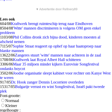
▼ Advertentie door Refinery89
Lees ook
6
04/08
Kraftwerk brengt ruimteschip terug naar Eindhoven
85
04/08
'Witte' mannen discrimineren is volgens OM geen enkel
probleem
11
03/08
Phil Collins dronk zich bijna dood, kinderen moesten al
afscheid nemen
71
15/07
Sophie Straat reageert op ophef op haar haatoproep naar
blanke mannen
136
22/06
Zangeres stuurt 'witte' mannen naar achteren in de zaal
17
08/06
Kraftwerk laat Royal Albert Hall schitteren
33
06/06
Maar 35 miljoen minder kijkers Eurovisie Songfestival
ondanks boycot
35
02/06
Joodse organisatie sleept kabinet voor rechter om Kanye West
te weren
9
17/05
Dr. Hook zanger Dennis Locorriere overleden
153
17/05
Bulgarije verrast en wint Songfestival, Israël pakt tweede
plek
Font-grootte:
Normaal
Kleiner
regelhoogte :