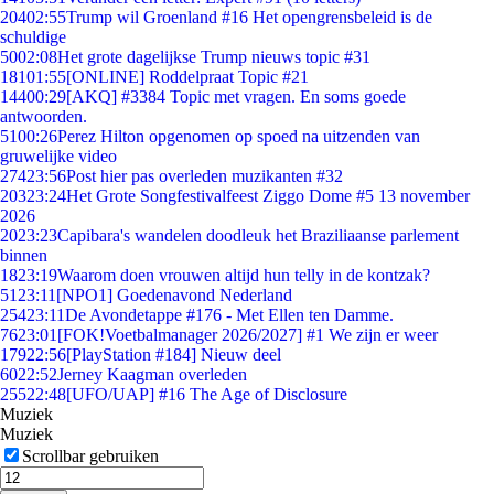
204
02:55
Trump wil Groenland #16 Het opengrensbeleid is de
schuldige
50
02:08
Het grote dagelijkse Trump nieuws topic #31
181
01:55
[ONLINE] Roddelpraat Topic #21
144
00:29
[AKQ] #3384 Topic met vragen. En soms goede
antwoorden.
51
00:26
Perez Hilton opgenomen op spoed na uitzenden van
gruwelijke video
274
23:56
Post hier pas overleden muzikanten #32
203
23:24
Het Grote Songfestivalfeest Ziggo Dome #5 13 november
2026
20
23:23
Capibara's wandelen doodleuk het Braziliaanse parlement
binnen
18
23:19
Waarom doen vrouwen altijd hun telly in de kontzak?
51
23:11
[NPO1] Goedenavond Nederland
254
23:11
De Avondetappe #176 - Met Ellen ten Damme.
76
23:01
[FOK!Voetbalmanager 2026/2027] #1 We zijn er weer
179
22:56
[PlayStation #184] Nieuw deel
60
22:52
Jerney Kaagman overleden
255
22:48
[UFO/UAP] #16 The Age of Disclosure
Muziek
Muziek
Scrollbar gebruiken