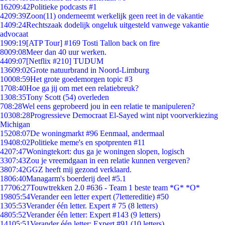
162
09:42
Politieke podcasts #1
42
09:39
Zoon(11) onderneemt werkelijk geen reet in de vakantie
14
09:24
Rechtszaak dodelijk ongeluk uitgesteld vanwege vakantie
advocaat
19
09:19
[ATP Tour] #169 Tosti Tallon back on fire
80
09:08
Meer dan 40 uur werken.
44
09:07
[Netflix #210] TUDUM
136
09:02
Grote natuurbrand in Noord-Limburg
100
08:59
Het grote goedemorgen topic #3
17
08:40
Hoe ga jij om met een relatiebreuk?
13
08:35
Tony Scott (54) overleden
7
08:28
Wel eens geprobeerd jou in een relatie te manipuleren?
103
08:28
Progressieve Democraat El-Sayed wint nipt voorverkiezing
Michigan
152
08:07
De woningmarkt #96 Eenmaal, andermaal
194
08:02
Politieke meme's en spotprenten #11
42
07:47
Woningtekort: dus ga je woningen slopen, logisch
33
07:43
Zou je vreemdgaan in een relatie kunnen vergeven?
38
07:42
GGZ heeft mij gezond verklaard.
18
06:40
Managarm's boerderij deel #5.1
177
06:27
Touwtrekken 2.0 #636 - Team 1 beste team *G* *O*
198
05:54
Verander een letter expert (7lettereditie) #50
13
05:53
Verander één letter. Expert # 75 (8 letters)
48
05:52
Verander één letter: Expert #143 (9 letters)
141
05:51
Verander één letter: Expert #91 (10 letters)