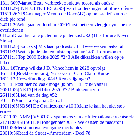
13
11:30
97-jarige Betty verbreekt opnieuw record als oudste
124
11:29
[INFLUENCERS #295] Van flodderslinger tot Shrek-crème
115
11:26
NPO-manager Menno de Boer (47) op non-actief stuurde
dick-pic rond
240
11:26
Wie gaan er dood in 2026?Post met een vleugje cynisme de
overledenen.
6
11:26
Draai hier alle platen in je platenkast #32 (The Torture Never
Stops)
148
11:25
[podcasts] Misdaad podcasts #3 - Twee weken taakstraf
169
11:21
Wat is jullie binnenhuistemperatuur? #81 Horrorzomer
237
11:18
Top 2000 Editie 2025 #243 Alle dikzakken willen op je
lijken
18
11:18
Trump wil dat J.D. Vance hem in 2028 opvolgt
16
11:14
[Boekbespreking] Yesteryear - Caro Claire Burke
16
11:12
[Crowdfunding] #443 Rentestijgingen?
54
11:11
Post hier zo vaak mogelijk om 11:11 #39 Vanz11
266
11:06
[NET5] Het blok 2026 #32 Blokkendozen
264
11:05
Lied van de dag #52
79
11:05
Vuelta a España 2026 #1
190
11:05
[SBS6] De Oranjezomer #10 Helene je kan het niet stop
ermee
231
11:03
[AMV] VS #1312 spammers van de internationale rechtsorde
217
11:00
[SBS6] De Bondgenoten #317 We dansen de macaroni
11
11:00
Meest innovatieve game mechanics
236
10:56
Raad de Straat - Amsterdam - Deel 78