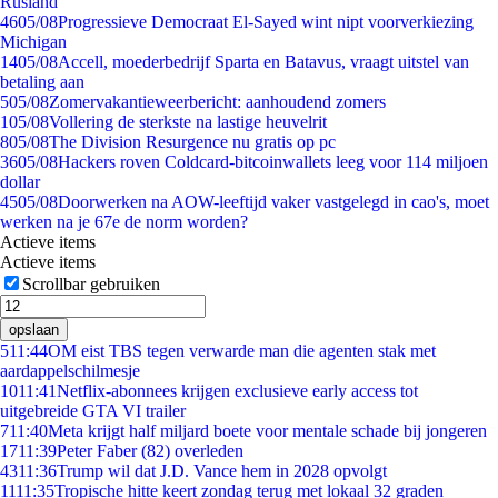
Rusland
46
05/08
Progressieve Democraat El-Sayed wint nipt voorverkiezing
Michigan
14
05/08
Accell, moederbedrijf Sparta en Batavus, vraagt uitstel van
betaling aan
5
05/08
Zomervakantieweerbericht: aanhoudend zomers
1
05/08
Vollering de sterkste na lastige heuvelrit
8
05/08
The Division Resurgence nu gratis op pc
36
05/08
Hackers roven Coldcard-bitcoinwallets leeg voor 114 miljoen
dollar
45
05/08
Doorwerken na AOW-leeftijd vaker vastgelegd in cao's, moet
werken na je 67e de norm worden?
Actieve items
Actieve items
Scrollbar gebruiken
opslaan
5
11:44
OM eist TBS tegen verwarde man die agenten stak met
aardappelschilmesje
10
11:41
Netflix-abonnees krijgen exclusieve early access tot
uitgebreide GTA VI trailer
7
11:40
Meta krijgt half miljard boete voor mentale schade bij jongeren
17
11:39
Peter Faber (82) overleden
43
11:36
Trump wil dat J.D. Vance hem in 2028 opvolgt
11
11:35
Tropische hitte keert zondag terug met lokaal 32 graden