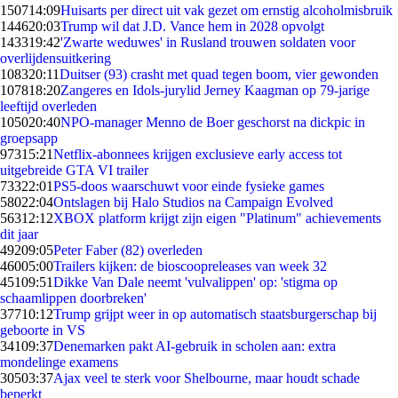
1507
14:09
Huisarts per direct uit vak gezet om ernstig alcoholmisbruik
1446
20:03
Trump wil dat J.D. Vance hem in 2028 opvolgt
1433
19:42
'Zwarte weduwes' in Rusland trouwen soldaten voor
overlijdensuitkering
1083
20:11
Duitser (93) crasht met quad tegen boom, vier gewonden
1078
18:20
Zangeres en Idols-jurylid Jerney Kaagman op 79-jarige
leeftijd overleden
1050
20:40
NPO-manager Menno de Boer geschorst na dickpic in
groepsapp
973
15:21
Netflix-abonnees krijgen exclusieve early access tot
uitgebreide GTA VI trailer
733
22:01
PS5-doos waarschuwt voor einde fysieke games
580
22:04
Ontslagen bij Halo Studios na Campaign Evolved
563
12:12
XBOX platform krijgt zijn eigen "Platinum" achievements
dit jaar
492
09:05
Peter Faber (82) overleden
460
05:00
Trailers kijken: de bioscoopreleases van week 32
451
09:51
Dikke Van Dale neemt 'vulvalippen' op: 'stigma op
schaamlippen doorbreken'
377
10:12
Trump grijpt weer in op automatisch staatsburgerschap bij
geboorte in VS
341
09:37
Denemarken pakt AI-gebruik in scholen aan: extra
mondelinge examens
305
03:37
Ajax veel te sterk voor Shelbourne, maar houdt schade
beperkt