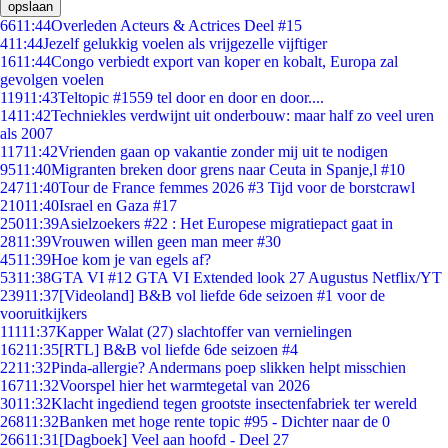
opslaan
66
11:44
Overleden Acteurs & Actrices Deel #15
4
11:44
Jezelf gelukkig voelen als vrijgezelle vijftiger
16
11:44
Congo verbiedt export van koper en kobalt, Europa zal
gevolgen voelen
119
11:43
Teltopic #1559 tel door en door en door....
14
11:42
Techniekles verdwijnt uit onderbouw: maar half zo veel uren
als 2007
117
11:42
Vrienden gaan op vakantie zonder mij uit te nodigen
95
11:40
Migranten breken door grens naar Ceuta in Spanje,l #10
247
11:40
Tour de France femmes 2026 #3 Tijd voor de borstcrawl
210
11:40
Israel en Gaza #17
250
11:39
Asielzoekers #22 : Het Europese migratiepact gaat in
28
11:39
Vrouwen willen geen man meer #30
45
11:39
Hoe kom je van egels af?
53
11:38
GTA VI #12 GTA VI Extended look 27 Augustus Netflix/YT
239
11:37
[Videoland] B&B vol liefde 6de seizoen #1 voor de
vooruitkijkers
111
11:37
Kapper Walat (27) slachtoffer van vernielingen
162
11:35
[RTL] B&B vol liefde 6de seizoen #4
22
11:32
Pinda-allergie? Andermans poep slikken helpt misschien
167
11:32
Voorspel hier het warmtegetal van 2026
30
11:32
Klacht ingediend tegen grootste insectenfabriek ter wereld
268
11:32
Banken met hoge rente topic #95 - Dichter naar de 0
266
11:31
[Dagboek] Veel aan hoofd - Deel 27