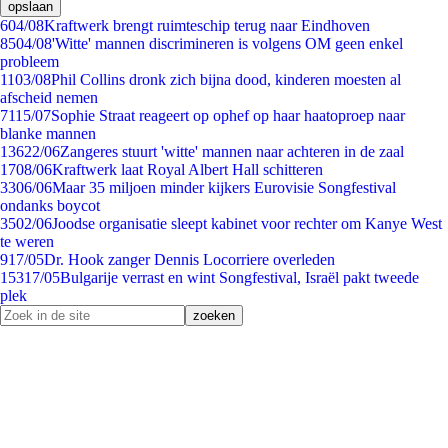
opslaan
6
04/08
Kraftwerk brengt ruimteschip terug naar Eindhoven
85
04/08
'Witte' mannen discrimineren is volgens OM geen enkel
probleem
11
03/08
Phil Collins dronk zich bijna dood, kinderen moesten al
afscheid nemen
71
15/07
Sophie Straat reageert op ophef op haar haatoproep naar
blanke mannen
136
22/06
Zangeres stuurt 'witte' mannen naar achteren in de zaal
17
08/06
Kraftwerk laat Royal Albert Hall schitteren
33
06/06
Maar 35 miljoen minder kijkers Eurovisie Songfestival
ondanks boycot
35
02/06
Joodse organisatie sleept kabinet voor rechter om Kanye West
te weren
9
17/05
Dr. Hook zanger Dennis Locorriere overleden
153
17/05
Bulgarije verrast en wint Songfestival, Israël pakt tweede
plek