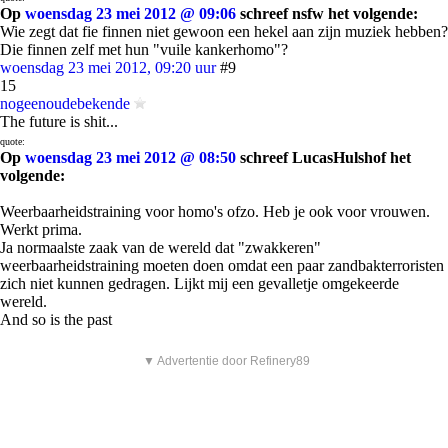
Op
woensdag 23 mei 2012 @ 09:06
schreef nsfw het volgende:
Wie zegt dat fie finnen niet gewoon een hekel aan zijn muziek hebben?
Die finnen zelf met hun "vuile kankerhomo"?
woensdag 23 mei 2012, 09:20 uur
#9
15
nogeenoudebekende
The future is shit...
quote:
Op
woensdag 23 mei 2012 @ 08:50
schreef LucasHulshof het
volgende:
Weerbaarheidstraining voor homo's ofzo. Heb je ook voor vrouwen.
Werkt prima.
Ja normaalste zaak van de wereld dat "zwakkeren"
weerbaarheidstraining moeten doen omdat een paar zandbakterroristen
zich niet kunnen gedragen. Lijkt mij een gevalletje omgekeerde
wereld.
And so is the past
▼ Advertentie door Refinery89