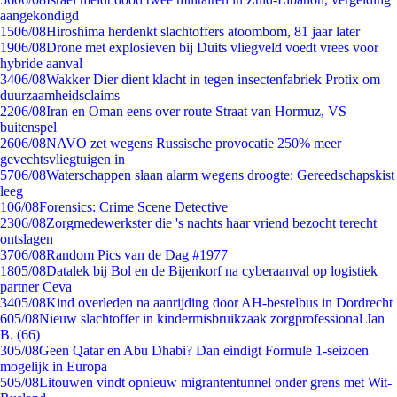
aangekondigd
15
06/08
Hiroshima herdenkt slachtoffers atoombom, 81 jaar later
19
06/08
Drone met explosieven bij Duits vliegveld voedt vrees voor
hybride aanval
34
06/08
Wakker Dier dient klacht in tegen insectenfabriek Protix om
duurzaamheidsclaims
22
06/08
Iran en Oman eens over route Straat van Hormuz, VS
buitenspel
26
06/08
NAVO zet wegens Russische provocatie 250% meer
gevechtsvliegtuigen in
57
06/08
Waterschappen slaan alarm wegens droogte: Gereedschapskist
leeg
1
06/08
Forensics: Crime Scene Detective
23
06/08
Zorgmedewerkster die 's nachts haar vriend bezocht terecht
ontslagen
37
06/08
Random Pics van de Dag #1977
18
05/08
Datalek bij Bol en de Bijenkorf na cyberaanval op logistiek
partner Ceva
34
05/08
Kind overleden na aanrijding door AH-bestelbus in Dordrecht
6
05/08
Nieuw slachtoffer in kindermisbruikzaak zorgprofessional Jan
B. (66)
3
05/08
Geen Qatar en Abu Dhabi? Dan eindigt Formule 1-seizoen
mogelijk in Europa
5
05/08
Litouwen vindt opnieuw migrantentunnel onder grens met Wit-