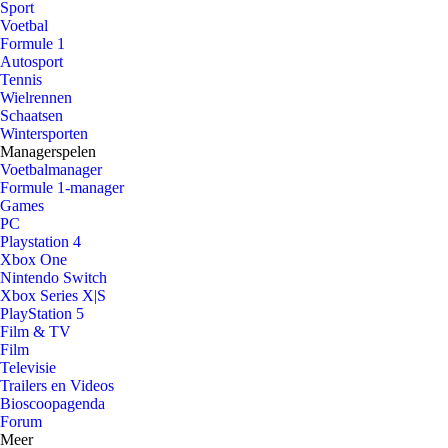
Sport
Voetbal
Formule 1
Autosport
Tennis
Wielrennen
Schaatsen
Wintersporten
Managerspelen
Voetbalmanager
Formule 1-manager
Games
PC
Playstation 4
Xbox One
Nintendo Switch
Xbox Series X|S
PlayStation 5
Film & TV
Film
Televisie
Trailers en Videos
Bioscoopagenda
Forum
Meer