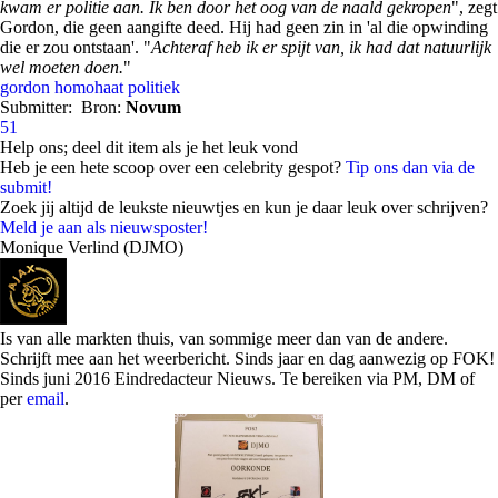
kwam er politie aan. Ik ben door het oog van de naald gekropen
", zegt
Gordon, die geen aangifte deed. Hij had geen zin in 'al die opwinding
die er zou ontstaan'. "
Achteraf heb ik er spijt van, ik had dat natuurlijk
wel moeten doen.
"
gordon
homohaat
politiek
Submitter:
Bron:
Novum
51
Help ons; deel dit item als je het leuk vond
Heb je een hete scoop over een celebrity gespot?
Tip ons dan via de
submit!
Zoek jij altijd de leukste nieuwtjes en kun je daar leuk over schrijven?
Meld je aan als nieuwsposter!
Monique Verlind (DJMO)
Is van alle markten thuis, van sommige meer dan van de andere.
Schrijft mee aan het weerbericht. Sinds jaar en dag aanwezig op FOK!
Sinds juni 2016 Eindredacteur Nieuws. Te bereiken via PM, DM of
per
email
.