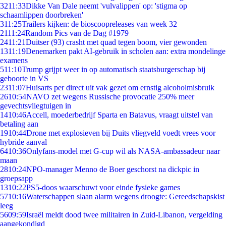
32
11:33
Dikke Van Dale neemt 'vulvalippen' op: 'stigma op
schaamlippen doorbreken'
3
11:25
Trailers kijken: de bioscoopreleases van week 32
21
11:24
Random Pics van de Dag #1979
24
11:21
Duitser (93) crasht met quad tegen boom, vier gewonden
13
11:19
Denemarken pakt AI-gebruik in scholen aan: extra mondelinge
examens
5
11:10
Trump grijpt weer in op automatisch staatsburgerschap bij
geboorte in VS
23
11:07
Huisarts per direct uit vak gezet om ernstig alcoholmisbruik
26
10:54
NAVO zet wegens Russische provocatie 250% meer
gevechtsvliegtuigen in
14
10:46
Accell, moederbedrijf Sparta en Batavus, vraagt uitstel van
betaling aan
19
10:44
Drone met explosieven bij Duits vliegveld voedt vrees voor
hybride aanval
64
10:36
Onlyfans-model met G-cup wil als NASA-ambassadeur naar
maan
28
10:24
NPO-manager Menno de Boer geschorst na dickpic in
groepsapp
13
10:22
PS5-doos waarschuwt voor einde fysieke games
57
10:16
Waterschappen slaan alarm wegens droogte: Gereedschapskist
leeg
56
09:59
Israël meldt dood twee militairen in Zuid-Libanon, vergelding
aangekondigd