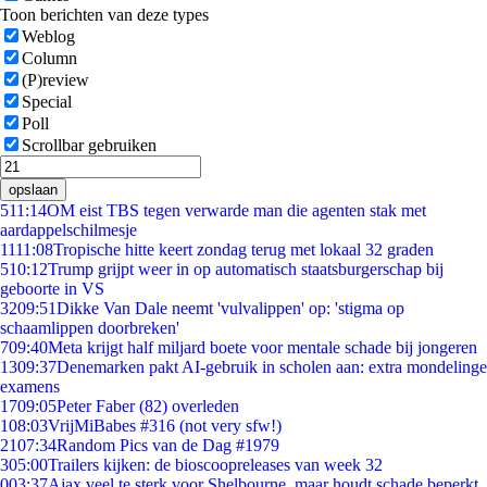
Toon berichten van deze types
Weblog
Column
(P)review
Special
Poll
Scrollbar gebruiken
opslaan
5
11:14
OM eist TBS tegen verwarde man die agenten stak met
aardappelschilmesje
11
11:08
Tropische hitte keert zondag terug met lokaal 32 graden
5
10:12
Trump grijpt weer in op automatisch staatsburgerschap bij
geboorte in VS
32
09:51
Dikke Van Dale neemt 'vulvalippen' op: 'stigma op
schaamlippen doorbreken'
7
09:40
Meta krijgt half miljard boete voor mentale schade bij jongeren
13
09:37
Denemarken pakt AI-gebruik in scholen aan: extra mondelinge
examens
17
09:05
Peter Faber (82) overleden
1
08:03
VrijMiBabes #316 (not very sfw!)
21
07:34
Random Pics van de Dag #1979
3
05:00
Trailers kijken: de bioscoopreleases van week 32
0
03:37
Ajax veel te sterk voor Shelbourne, maar houdt schade beperkt