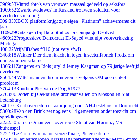
39
09:53
Vinted-foto's van vrouwen massaal gedeeld op seksfora
19
09:52
'Zwarte weduwes' in Rusland trouwen soldaten voor
overlijdensuitkering
3
09:33
XBOX platform krijgt zijn eigen "Platinum" achievements dit
jaar
11
09:29
Ontslagen bij Halo Studios na Campaign Evolved
46
09:22
Progressieve Democraat El-Sayed wint nipt voorverkiezing
Michigan
1
08:22
VrijMiBabes #316 (not very sfw!)
34
08:18
Wakker Dier dient klacht in tegen insectenfabriek Protix om
duurzaamheidsclaims
13
06:11
Zangeres en Idols-jurylid Jerney Kaagman op 79-jarige leeftijd
overleden
85
04:44
'Witte' mannen discrimineren is volgens OM geen enkel
probleem
37
04:13
Random Pics van de Dag #1977
27
03:06
Doden bij Oekraïense droneaanvallen op Moskou en Sint-
Petersburg
34
01:01
Kind overleden na aanrijding door AH-bestelbus in Dordrecht
53
00:28
Van den Brink zet nog eens 14 gemeenten onder toezicht om
spreidingswet
22
22:50
Iran en Oman eens over route Straat van Hormuz, VS
buitenspel
2
22:17
Le Court wint na nerveuze finale, Pieterse derde
12
20:48
Capibara's lopen Braziliaans parlementsgebouw Mato Grosso