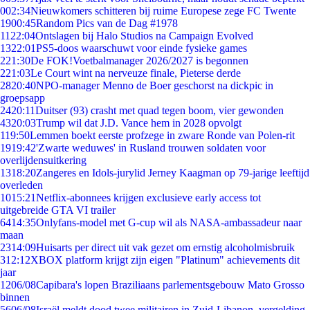
0
02:34
Nieuwkomers schitteren bij ruime Europese zege FC Twente
19
00:45
Random Pics van de Dag #1978
11
22:04
Ontslagen bij Halo Studios na Campaign Evolved
13
22:01
PS5-doos waarschuwt voor einde fysieke games
2
21:30
De FOK!Voetbalmanager 2026/2027 is begonnen
2
21:03
Le Court wint na nerveuze finale, Pieterse derde
28
20:40
NPO-manager Menno de Boer geschorst na dickpic in
groepsapp
24
20:11
Duitser (93) crasht met quad tegen boom, vier gewonden
43
20:03
Trump wil dat J.D. Vance hem in 2028 opvolgt
1
19:50
Lemmen boekt eerste profzege in zware Ronde van Polen-rit
19
19:42
'Zwarte weduwes' in Rusland trouwen soldaten voor
overlijdensuitkering
13
18:20
Zangeres en Idols-jurylid Jerney Kaagman op 79-jarige leeftijd
overleden
10
15:21
Netflix-abonnees krijgen exclusieve early access tot
uitgebreide GTA VI trailer
64
14:35
Onlyfans-model met G-cup wil als NASA-ambassadeur naar
maan
23
14:09
Huisarts per direct uit vak gezet om ernstig alcoholmisbruik
3
12:12
XBOX platform krijgt zijn eigen "Platinum" achievements dit
jaar
12
06/08
Capibara's lopen Braziliaans parlementsgebouw Mato Grosso
binnen
56
06/08
Israël meldt dood twee militairen in Zuid-Libanon, vergelding