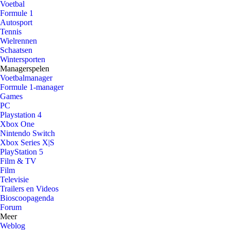
Voetbal
Formule 1
Autosport
Tennis
Wielrennen
Schaatsen
Wintersporten
Managerspelen
Voetbalmanager
Formule 1-manager
Games
PC
Playstation 4
Xbox One
Nintendo Switch
Xbox Series X|S
PlayStation 5
Film & TV
Film
Televisie
Trailers en Videos
Bioscoopagenda
Forum
Meer
Weblog