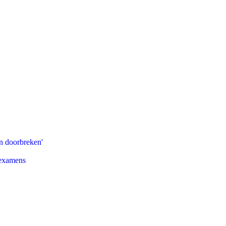
n doorbreken'
 examens