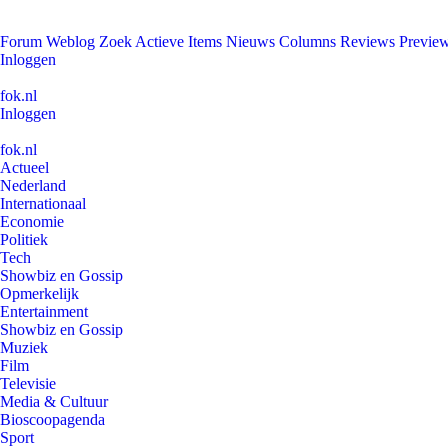
Forum
Weblog
Zoek
Actieve Items
Nieuws
Columns
Reviews
Previe
Inloggen
fok.nl
Inloggen
fok.nl
Actueel
Nederland
Internationaal
Economie
Politiek
Tech
Showbiz en Gossip
Opmerkelijk
Entertainment
Showbiz en Gossip
Muziek
Film
Televisie
Media & Cultuur
Bioscoopagenda
Sport