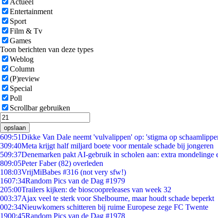
Actueel
Entertainment
Sport
Film & Tv
Games
Toon berichten van deze types
Weblog
Column
(P)review
Special
Poll
Scrollbar gebruiken
opslaan
6
09:51
Dikke Van Dale neemt 'vulvalippen' op: 'stigma op schaamlippe
3
09:40
Meta krijgt half miljard boete voor mentale schade bij jongeren
5
09:37
Denemarken pakt AI-gebruik in scholen aan: extra mondelinge
8
09:05
Peter Faber (82) overleden
1
08:03
VrijMiBabes #316 (not very sfw!)
16
07:34
Random Pics van de Dag #1979
2
05:00
Trailers kijken: de bioscoopreleases van week 32
0
03:37
Ajax veel te sterk voor Shelbourne, maar houdt schade beperkt
0
02:34
Nieuwkomers schitteren bij ruime Europese zege FC Twente
19
00:45
Random Pics van de Dag #1978