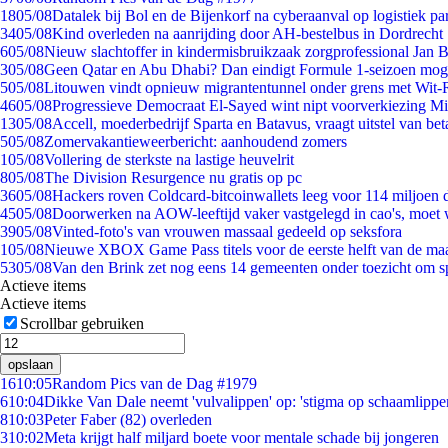
18
05/08
Datalek bij Bol en de Bijenkorf na cyberaanval op logistiek pa
34
05/08
Kind overleden na aanrijding door AH-bestelbus in Dordrecht
6
05/08
Nieuw slachtoffer in kindermisbruikzaak zorgprofessional Jan B
3
05/08
Geen Qatar en Abu Dhabi? Dan eindigt Formule 1-seizoen moge
5
05/08
Litouwen vindt opnieuw migrantentunnel onder grens met Wit-
46
05/08
Progressieve Democraat El-Sayed wint nipt voorverkiezing M
13
05/08
Accell, moederbedrijf Sparta en Batavus, vraagt uitstel van bet
5
05/08
Zomervakantieweerbericht: aanhoudend zomers
1
05/08
Vollering de sterkste na lastige heuvelrit
8
05/08
The Division Resurgence nu gratis op pc
36
05/08
Hackers roven Coldcard-bitcoinwallets leeg voor 114 miljoen d
45
05/08
Doorwerken na AOW-leeftijd vaker vastgelegd in cao's, moet
39
05/08
Vinted-foto's van vrouwen massaal gedeeld op seksfora
1
05/08
Nieuwe XBOX Game Pass titels voor de eerste helft van de ma
53
05/08
Van den Brink zet nog eens 14 gemeenten onder toezicht om s
Actieve items
Actieve items
Scrollbar gebruiken
opslaan
16
10:05
Random Pics van de Dag #1979
6
10:04
Dikke Van Dale neemt 'vulvalippen' op: 'stigma op schaamlippe
8
10:03
Peter Faber (82) overleden
3
10:02
Meta krijgt half miljard boete voor mentale schade bij jongeren