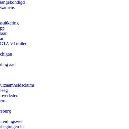
g aangekondigd
 examens
suitkering
app
maan
ar
 GTA VI trailer
ichigan
aling aan
duurzaamheidsclaims
 leeg
 overleden
eem
rsburg
preidingswet
iegtuigen in