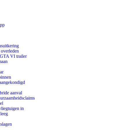
app
suitkering
d overleden
 GTA VI trailer
maan
ar
binnen
g aangekondigd
bride aanval
duurzaamheidsclaims
el
iegtuigen in
 leeg
tslagen