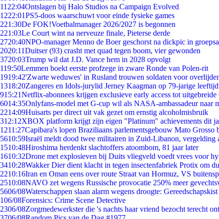
11
22:04
Ontslagen bij Halo Studios na Campaign Evolved
12
22:01
PS5-doos waarschuwt voor einde fysieke games
2
21:30
De FOK!Voetbalmanager 2026/2027 is begonnen
2
21:03
Le Court wint na nerveuze finale, Pieterse derde
27
20:40
NPO-manager Menno de Boer geschorst na dickpic in groeps
20
20:11
Duitser (93) crasht met quad tegen boom, vier gewonden
37
20:03
Trump wil dat J.D. Vance hem in 2028 opvolgt
1
19:50
Lemmen boekt eerste profzege in zware Ronde van Polen-rit
19
19:42
'Zwarte weduwes' in Rusland trouwen soldaten voor overlijden
13
18:20
Zangeres en Idols-jurylid Jerney Kaagman op 79-jarige leeftij
9
15:21
Netflix-abonnees krijgen exclusieve early access tot uitgebreide
60
14:35
Onlyfans-model met G-cup wil als NASA-ambassadeur naar 
22
14:09
Huisarts per direct uit vak gezet om ernstig alcoholmisbruik
3
12:12
XBOX platform krijgt zijn eigen "Platinum" achievements dit ja
12
11:27
Capibara's lopen Braziliaans parlementsgebouw Mato Grosso 
56
10:59
Israël meldt dood twee militairen in Zuid-Libanon, vergeldin
15
10:48
Hiroshima herdenkt slachtoffers atoombom, 81 jaar later
16
10:32
Drone met explosieven bij Duits vliegveld voedt vrees voor hy
34
10:28
Wakker Dier dient klacht in tegen insectenfabriek Protix om 
22
10:16
Iran en Oman eens over route Straat van Hormuz, VS buitensp
25
10:08
NAVO zet wegens Russische provocatie 250% meer gevechtsvl
56
06/08
Waterschappen slaan alarm wegens droogte: Gereedschapskist
1
06/08
Forensics: Crime Scene Detective
23
06/08
Zorgmedewerkster die 's nachts haar vriend bezocht terecht on
37
06/08
Random Pics van de Dag #1977