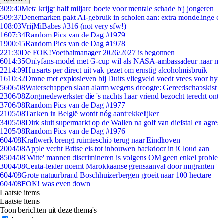
3
09:40
Meta krijgt half miljard boete voor mentale schade bij jongeren
5
09:37
Denemarken pakt AI-gebruik in scholen aan: extra mondelinge
1
08:03
VrijMiBabes #316 (not very sfw!)
16
07:34
Random Pics van de Dag #1979
19
00:45
Random Pics van de Dag #1978
2
21:30
De FOK!Voetbalmanager 2026/2027 is begonnen
60
14:35
Onlyfans-model met G-cup wil als NASA-ambassadeur naar 
22
14:09
Huisarts per direct uit vak gezet om ernstig alcoholmisbruik
16
10:32
Drone met explosieven bij Duits vliegveld voedt vrees voor hy
56
06/08
Waterschappen slaan alarm wegens droogte: Gereedschapskist
23
06/08
Zorgmedewerkster die 's nachts haar vriend bezocht terecht on
37
06/08
Random Pics van de Dag #1977
21
05/08
Tanken in België wordt nóg aantrekkelijker
34
05/08
Dirk sluit supermarkt op de Wallen na golf van diefstal en agre
12
05/08
Random Pics van de Dag #1976
6
04/08
Kraftwerk brengt ruimteschip terug naar Eindhoven
20
04/08
Apple vecht Britse eis tot inbouwen backdoor in iCloud aan
85
04/08
'Witte' mannen discrimineren is volgens OM geen enkel probl
30
04/08
Ceuta-leider noemt Marokkaanse grensaanval door migranten 
6
04/08
Grote natuurbrand Boschhuizerbergen groeit naar 100 hectare
6
04/08
FOK! was even down
Laatste items
Laatste items
Toon berichten uit deze thema's