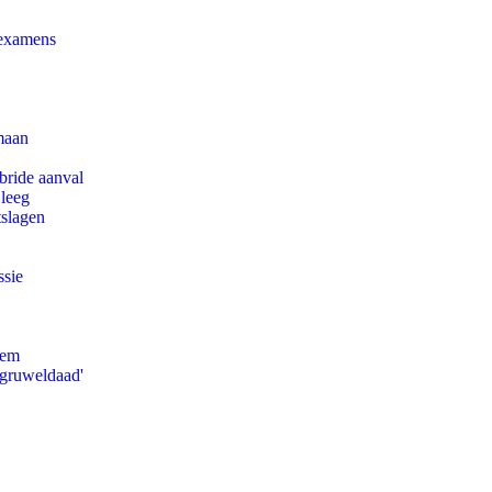
 examens
maan
bride aanval
 leeg
tslagen
ssie
eem
'gruweldaad'