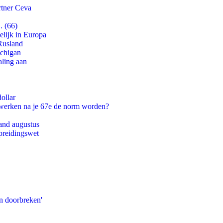
rtner Ceva
. (66)
lijk in Europa
Rusland
ichigan
aling aan
ollar
 werken na je 67e de norm worden?
and augustus
preidingswet
n doorbreken'