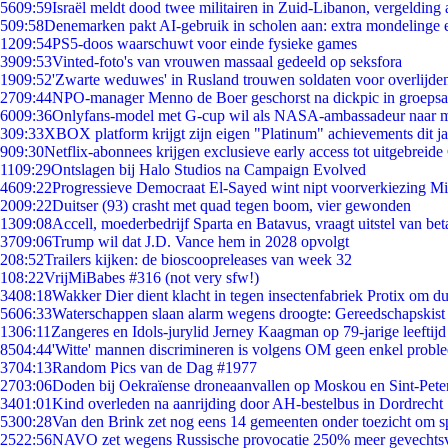
56
09:59
Israël meldt dood twee militairen in Zuid-Libanon, vergeldin
5
09:58
Denemarken pakt AI-gebruik in scholen aan: extra mondelinge
12
09:54
PS5-doos waarschuwt voor einde fysieke games
39
09:53
Vinted-foto's van vrouwen massaal gedeeld op seksfora
19
09:52
'Zwarte weduwes' in Rusland trouwen soldaten voor overlijden
27
09:44
NPO-manager Menno de Boer geschorst na dickpic in groeps
60
09:36
Onlyfans-model met G-cup wil als NASA-ambassadeur naar 
3
09:33
XBOX platform krijgt zijn eigen "Platinum" achievements dit ja
9
09:30
Netflix-abonnees krijgen exclusieve early access tot uitgebreide
11
09:29
Ontslagen bij Halo Studios na Campaign Evolved
46
09:22
Progressieve Democraat El-Sayed wint nipt voorverkiezing M
20
09:22
Duitser (93) crasht met quad tegen boom, vier gewonden
13
09:08
Accell, moederbedrijf Sparta en Batavus, vraagt uitstel van bet
37
09:06
Trump wil dat J.D. Vance hem in 2028 opvolgt
2
08:52
Trailers kijken: de bioscoopreleases van week 32
1
08:22
VrijMiBabes #316 (not very sfw!)
34
08:18
Wakker Dier dient klacht in tegen insectenfabriek Protix om 
56
06:33
Waterschappen slaan alarm wegens droogte: Gereedschapskist
13
06:11
Zangeres en Idols-jurylid Jerney Kaagman op 79-jarige leeftijd
85
04:44
'Witte' mannen discrimineren is volgens OM geen enkel probl
37
04:13
Random Pics van de Dag #1977
27
03:06
Doden bij Oekraïense droneaanvallen op Moskou en Sint-Pete
34
01:01
Kind overleden na aanrijding door AH-bestelbus in Dordrecht
53
00:28
Van den Brink zet nog eens 14 gemeenten onder toezicht om s
25
22:56
NAVO zet wegens Russische provocatie 250% meer gevechtsvl