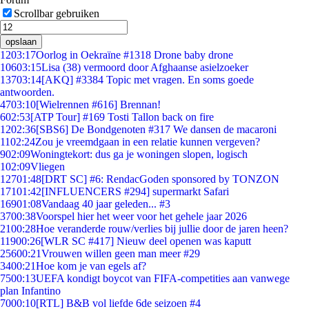
Scrollbar gebruiken
opslaan
12
03:17
Oorlog in Oekraïne #1318 Drone baby drone
106
03:15
Lisa (38) vermoord door Afghaanse asielzoeker
137
03:14
[AKQ] #3384 Topic met vragen. En soms goede
antwoorden.
47
03:10
[Wielrennen #616] Brennan!
6
02:53
[ATP Tour] #169 Tosti Tallon back on fire
12
02:36
[SBS6] De Bondgenoten #317 We dansen de macaroni
11
02:24
Zou je vreemdgaan in een relatie kunnen vergeven?
9
02:09
Woningtekort: dus ga je woningen slopen, logisch
1
02:09
Vliegen
127
01:48
[DRT SC] #6: RendacGoden sponsored by TONZON
171
01:42
[INFLUENCERS #294] supermarkt Safari
169
01:08
Vandaag 40 jaar geleden... #3
37
00:38
Voorspel hier het weer voor het gehele jaar 2026
21
00:28
Hoe veranderde rouw/verlies bij jullie door de jaren heen?
119
00:26
[WLR SC #417] Nieuw deel openen was kaputt
256
00:21
Vrouwen willen geen man meer #29
34
00:21
Hoe kom je van egels af?
75
00:13
UEFA kondigt boycot van FIFA-competities aan vanwege
plan Infantino
70
00:10
[RTL] B&B vol liefde 6de seizoen #4