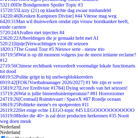
53
21:00
De Bondgenoten Spoiler Topic #3
157
20:55
Lizzy (21) op klaarlichte dag zwaar mishandeld
142
20:46
[Keuken Kampioen Divisie] #44 Vitesse mag weg
64
20:31
Man wil thuiswerken omdat zijn vrouw borstkanker heeft,
einde carriere
57
20:24
Afvallen met injecties #4
236
20:22
Afbeeldingen die je gemaakt hebt met AI
5
20:21
[lijstje]Verwachtingen voor dit seizoen
18
20:17
The Grand Tour #5 Nieuwe serie - nieuw trio
167
19:58
Wat is op dit moment volgens jou de meest irritante reclame?
#12
27
19:56
Chinese rechtbank veroordeelt voormalige lokale functionaris
tot dood
68
19:52
Politie grijpt in bij snelwegblokkeerders
69
19:42
[FOK!Voetbalmanager 2026/2027] #1 We zijn er weer
158
19:27
[Live Eredivisie #1784] Dying seconds van het seizoen!
157
19:26
Wat is jullie binnenhuistemperatuur? #81 Horrorzomer
247
19:26
[Centraal] Ruimtevaart / SpaceX #87 Rondje oceaan
186
19:25
Politieke meme's en spotprenten #11
261
19:22
Het enige echte LEGO-topic #45 LEGOOOOOOOOOOO
163
19:08
Ieder die 40+ is zal deze producten herkennen #35 Nooit
weg doen meuk
Nederland
Nederland