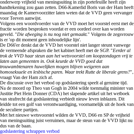
onderwerp vrijheid van meningsuiting in zijn portefeuille heeft zijn
handtekening zou gaan zetten. D66-Kamerlid Boris van der Ham heeft
maandag de Kamervoorzitter laten weten dat de VVD geen vervanger
voor Teeven aanwijst.
Volgens een woordvoerder van de VVD moet het voorstel eerst met de
fractie worden besproken voordat er een oordeel over kan worden
geveld. "
Die afweging is nu nog niet gemaakt.
" Volgens de zegsvrouw
is er 'op dit moment geen inhoudelijke lijn'.
De D66'er denkt dat de VVD het voorstel niet langer steunt vanwege
de vermeende afspraken die het kabinet heeft met de SGP. "
Eerder al
trok de VVD haar steun aan het wetsvoorstel om koopzondagen vrij te
laten aan gemeenten in. Ook keurde de VVD goed dat
trouwambtenaren huwelijken mogen blijven weigeren aan
homoseksuele en lesbische paren. Waar trekt Rutte de liberale grens?
",
vraagt Van der Ham zich af.
De discussie over het verbod op godslastering speelt al geruime tijd.
Na de moord op Theo van Gogh in 2004 wilde toenmalig minister van
Justitie Piet Hein Donner (CDA) het slapende artikel uit het wetboek
van strafrecht dat godslastering verbiedt nieuw leven inblazen. Dit
leidde tot een golf van verontwaardiging, voornamelijk uit de hoek van
de seculiere partijen.
Met het nieuwe wetsvoorstel wilden de VVD, D66 en SP de vrijheid
van meningsuiting juist verruimen, maar de steun van de VVD lijkt nu
dus van de baan.
godslastering
schrappen
verbod