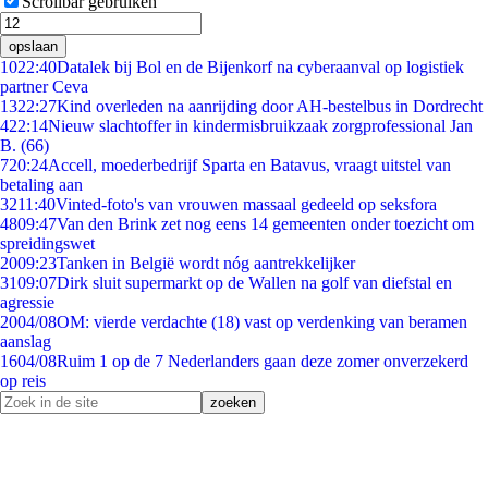
Scrollbar gebruiken
opslaan
10
22:40
Datalek bij Bol en de Bijenkorf na cyberaanval op logistiek
partner Ceva
13
22:27
Kind overleden na aanrijding door AH-bestelbus in Dordrecht
4
22:14
Nieuw slachtoffer in kindermisbruikzaak zorgprofessional Jan
B. (66)
7
20:24
Accell, moederbedrijf Sparta en Batavus, vraagt uitstel van
betaling aan
32
11:40
Vinted-foto's van vrouwen massaal gedeeld op seksfora
48
09:47
Van den Brink zet nog eens 14 gemeenten onder toezicht om
spreidingswet
20
09:23
Tanken in België wordt nóg aantrekkelijker
31
09:07
Dirk sluit supermarkt op de Wallen na golf van diefstal en
agressie
20
04/08
OM: vierde verdachte (18) vast op verdenking van beramen
aanslag
16
04/08
Ruim 1 op de 7 Nederlanders gaan deze zomer onverzekerd
op reis