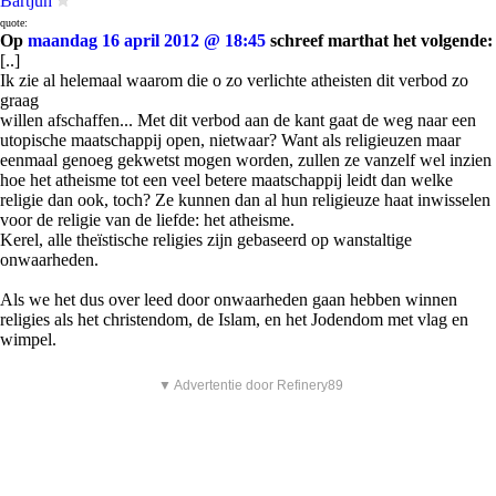
Bartjuh
quote:
Op
maandag 16 april 2012 @ 18:45
schreef marthat het volgende:
[..]
Ik zie al helemaal waarom die o zo verlichte atheisten dit verbod zo
graag
willen afschaffen... Met dit verbod aan de kant gaat de weg naar een
utopische maatschappij open, nietwaar? Want als religieuzen maar
eenmaal genoeg gekwetst mogen worden, zullen ze vanzelf wel inzien
hoe het atheisme tot een veel betere maatschappij leidt dan welke
religie dan ook, toch? Ze kunnen dan al hun religieuze haat inwisselen
voor de religie van de liefde: het atheisme.
Kerel, alle theïstische religies zijn gebaseerd op wanstaltige
onwaarheden.
Als we het dus over leed door onwaarheden gaan hebben winnen
religies als het christendom, de Islam, en het Jodendom met vlag en
wimpel.
▼ Advertentie door Refinery89