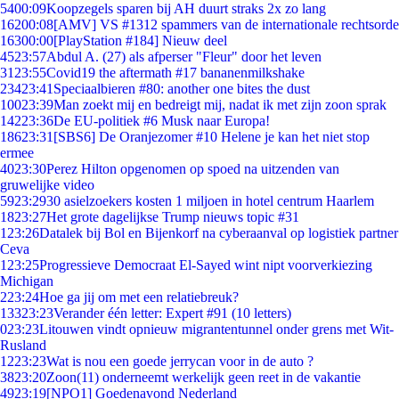
54
00:09
Koopzegels sparen bij AH duurt straks 2x zo lang
162
00:08
[AMV] VS #1312 spammers van de internationale rechtsorde
163
00:00
[PlayStation #184] Nieuw deel
45
23:57
Abdul A. (27) als afperser "Fleur" door het leven
31
23:55
Covid19 the aftermath #17 bananenmilkshake
234
23:41
Speciaalbieren #80: another one bites the dust
100
23:39
Man zoekt mij en bedreigt mij, nadat ik met zijn zoon sprak
142
23:36
De EU-politiek #6 Musk naar Europa!
186
23:31
[SBS6] De Oranjezomer #10 Helene je kan het niet stop
ermee
40
23:30
Perez Hilton opgenomen op spoed na uitzenden van
gruwelijke video
59
23:29
30 asielzoekers kosten 1 miljoen in hotel centrum Haarlem
18
23:27
Het grote dagelijkse Trump nieuws topic #31
1
23:26
Datalek bij Bol en Bijenkorf na cyberaanval op logistiek partner
Ceva
1
23:25
Progressieve Democraat El-Sayed wint nipt voorverkiezing
Michigan
2
23:24
Hoe ga jij om met een relatiebreuk?
133
23:23
Verander één letter: Expert #91 (10 letters)
0
23:23
Litouwen vindt opnieuw migrantentunnel onder grens met Wit-
Rusland
12
23:23
Wat is nou een goede jerrycan voor in de auto ?
38
23:20
Zoon(11) onderneemt werkelijk geen reet in de vakantie
49
23:19
[NPO1] Goedenavond Nederland