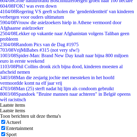
6
04/08
Grote natuurbrand Boschhuizerbergen groeit naar 100 hectare
6
04/08
FOK! was even down
41
04/08
Regering VS geeft scholen die 'genderidentiteit' van kinderen
verbergen voor ouders ultimatum
59
04/08
Vrouw die asielzoekers hielp in Athene vermoord door
Afghaanse asielzoeker
25
04/08
Lekker op vakantie naar Afghanistan volgens Taliban geen
probleem
23
04/08
Random Pics van de Dag #1975
7
03/08
VrijMiBabes #315 (not very sfw!)
10
03/08
Spider-Man: Brand New Day knalt naar bijna 800 miljoen
euro in eerste weekend
11
03/08
Phil Collins dronk zich bijna dood, kinderen moesten al
afscheid nemen
34
03/08
Man die zesjarig jochie met messteken in het hoofd
vermoordde komt na elf jaar vrij
47
03/08
Man (25) sterft nadat hij lijm als condoom gebruikt
80
03/08
Spandoek "Bruine mannen naar achteren" in België opeens
wèl racistisch
Laatste items
Laatste items
Toon berichten uit deze thema's
Actueel
Entertainment
Sport