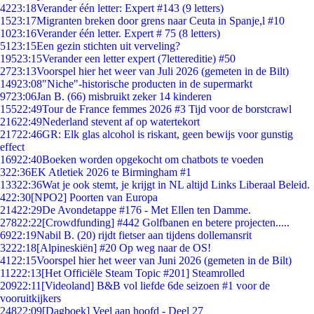
42
23:18
Verander één letter: Expert #143 (9 letters)
15
23:17
Migranten breken door grens naar Ceuta in Spanje,l #10
10
23:16
Verander één letter. Expert # 75 (8 letters)
51
23:15
Een gezin stichten uit verveling?
195
23:15
Verander een letter expert (7lettereditie) #50
27
23:13
Voorspel hier het weer van Juli 2026 (gemeten in de Bilt)
149
23:08
"Niche"-historische producten in de supermarkt
97
23:06
Jan B. (66) misbruikt zeker 14 kinderen
155
22:49
Tour de France femmes 2026 #3 Tijd voor de borstcrawl
216
22:49
Nederland stevent af op watertekort
217
22:46
GR: Elk glas alcohol is riskant, geen bewijs voor gunstig
effect
169
22:40
Boeken worden opgekocht om chatbots te voeden
3
22:36
EK Atletiek 2026 te Birmingham #1
133
22:36
Wat je ook stemt, je krijgt in NL altijd Links Liberaal Beleid.
4
22:30
[NPO2] Poorten van Europa
214
22:29
De Avondetappe #176 - Met Ellen ten Damme.
278
22:22
[Crowdfunding] #442 Golfbanen en betere projecten.....
69
22:19
Nabil B. (20) rijdt fietser aan tijdens dollemansrit
32
22:18
[Alpineskiën] #20 Op weg naar de OS!
41
22:15
Voorspel hier het weer van Juni 2026 (gemeten in de Bilt)
112
22:13
[Het Officiële Steam Topic #201] Steamrolled
209
22:11
[Videoland] B&B vol liefde 6de seizoen #1 voor de
vooruitkijkers
248
22:09
[Dagboek] Veel aan hoofd - Deel 27