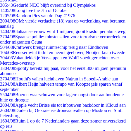
3
05:43
Gedurfd NEC blijft overeind bij Olympiakos
14
05/08
Long live the 7th of October
12
05/08
Random Pics van de Dag #1976
20
04/08
OM: vierde verdachte (18) vast op verdenking van beramen
aanslag
14
04/08
Italiaanse vrouw wint 1 miljoen, gooit kraslot per abuis weg
27
04/08
Spaanse politie: minstens tien voor terrorisme veroordeelden
onder migranten Ceuta
5
04/08
Kraftwerk brengt ruimteschip terug naar Eindhoven
1
04/08
Reusser wint tijdrit en neemt geel over, Nooijen knap tweede
7
04/08
Vakantiekiekje Verstappen en Wolff voedt geruchten over
Mercedes-overstap
18
04/08
Spotify bereikt mijlpaal, voor het eerst 300 miljoen premium-
abonnees
27
04/08
Houthi's vallen luchthaven Najran in Saoedi-Arabië aan
32
04/08
Albert Heijn halveert tempo van Koopzegels sparen vanaf
september
55
04/08
Boeren waarschuwen voor lagere oogst door aanhoudende
hitte en droogte
20
04/08
Apple vecht Britse eis tot inbouwen backdoor in iCloud aan
26
04/08
Doden bij Oekraïense droneaanvallen op Moskou en Sint-
Petersburg
16
04/08
Ruim 1 op de 7 Nederlanders gaan deze zomer onverzekerd
op reis