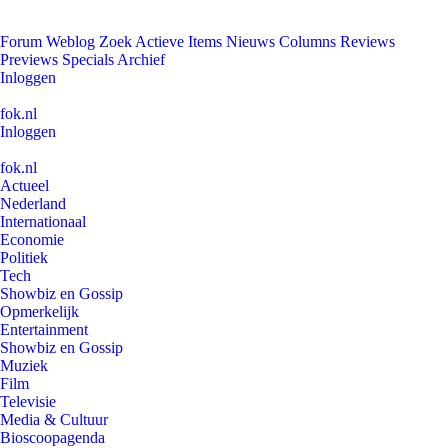
Forum
Weblog
Zoek
Actieve Items
Nieuws
Columns
Reviews
Previews
Specials
Archief
Inloggen
fok.nl
Inloggen
fok.nl
Actueel
Nederland
Internationaal
Economie
Politiek
Tech
Showbiz en Gossip
Opmerkelijk
Entertainment
Showbiz en Gossip
Muziek
Film
Televisie
Media & Cultuur
Bioscoopagenda