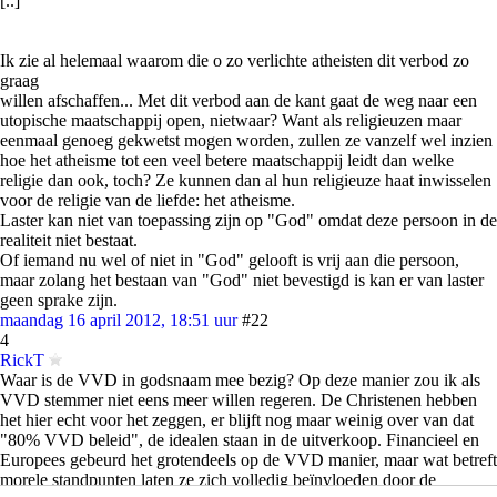
[..]
Ik zie al helemaal waarom die o zo verlichte atheisten dit verbod zo
graag
willen afschaffen... Met dit verbod aan de kant gaat de weg naar een
utopische maatschappij open, nietwaar? Want als religieuzen maar
eenmaal genoeg gekwetst mogen worden, zullen ze vanzelf wel inzien
hoe het atheisme tot een veel betere maatschappij leidt dan welke
religie dan ook, toch? Ze kunnen dan al hun religieuze haat inwisselen
voor de religie van de liefde: het atheisme.
Laster kan niet van toepassing zijn op "God" omdat deze persoon in de
realiteit niet bestaat.
Of iemand nu wel of niet in "God" gelooft is vrij aan die persoon,
maar zolang het bestaan van "God" niet bevestigd is kan er van laster
geen sprake zijn.
maandag 16 april 2012, 18:51 uur
#22
4
RickT
Waar is de VVD in godsnaam mee bezig? Op deze manier zou ik als
VVD stemmer niet eens meer willen regeren. De Christenen hebben
het hier echt voor het zeggen, er blijft nog maar weinig over van dat
"80% VVD beleid", de idealen staan in de uitverkoop. Financieel en
Europees gebeurd het grotendeels op de VVD manier, maar wat betreft
morele standpunten laten ze zich volledig beïnvloeden door de