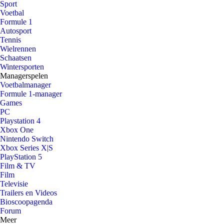
Sport
Voetbal
Formule 1
Autosport
Tennis
Wielrennen
Schaatsen
Wintersporten
Managerspelen
Voetbalmanager
Formule 1-manager
Games
PC
Playstation 4
Xbox One
Nintendo Switch
Xbox Series X|S
PlayStation 5
Film & TV
Film
Televisie
Trailers en Videos
Bioscoopagenda
Forum
Meer