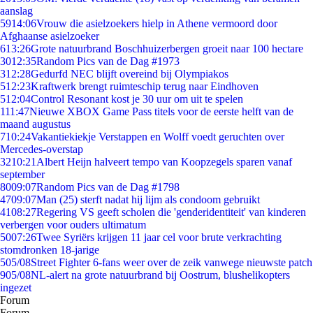
aanslag
59
14:06
Vrouw die asielzoekers hielp in Athene vermoord door
Afghaanse asielzoeker
6
13:26
Grote natuurbrand Boschhuizerbergen groeit naar 100 hectare
30
12:35
Random Pics van de Dag #1973
3
12:28
Gedurfd NEC blijft overeind bij Olympiakos
5
12:23
Kraftwerk brengt ruimteschip terug naar Eindhoven
5
12:04
Control Resonant kost je 30 uur om uit te spelen
1
11:47
Nieuwe XBOX Game Pass titels voor de eerste helft van de
maand augustus
7
10:24
Vakantiekiekje Verstappen en Wolff voedt geruchten over
Mercedes-overstap
32
10:21
Albert Heijn halveert tempo van Koopzegels sparen vanaf
september
80
09:07
Random Pics van de Dag #1798
47
09:07
Man (25) sterft nadat hij lijm als condoom gebruikt
41
08:27
Regering VS geeft scholen die 'genderidentiteit' van kinderen
verbergen voor ouders ultimatum
50
07:26
Twee Syriërs krijgen 11 jaar cel voor brute verkrachting
stomdronken 18-jarige
5
05/08
Street Fighter 6-fans weer over de zeik vanwege nieuwste patch
9
05/08
NL-alert na grote natuurbrand bij Oostrum, blushelikopters
ingezet
Forum
Forum