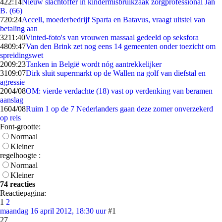
4
22:14
Nieuw slachtoffer in kindermisbruikzaak zorgprofessional Jan
B. (66)
7
20:24
Accell, moederbedrijf Sparta en Batavus, vraagt uitstel van
betaling aan
32
11:40
Vinted-foto's van vrouwen massaal gedeeld op seksfora
48
09:47
Van den Brink zet nog eens 14 gemeenten onder toezicht om
spreidingswet
20
09:23
Tanken in België wordt nóg aantrekkelijker
31
09:07
Dirk sluit supermarkt op de Wallen na golf van diefstal en
agressie
20
04/08
OM: vierde verdachte (18) vast op verdenking van beramen
aanslag
16
04/08
Ruim 1 op de 7 Nederlanders gaan deze zomer onverzekerd
op reis
Font-grootte:
Normaal
Kleiner
regelhoogte :
Normaal
Kleiner
74 reacties
Reactiepagina:
1
2
maandag 16 april 2012, 18:30 uur
#1
27