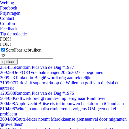
Weblog
Fotoboek
Prijsvragen
Contact
Colofon
Feedback
Tip de redactie
FOK!
FOK!
Scrollbar gebruiken
opslaan
25
14:35
Random Pics van de Dag #1977
2
09:50
De FOK!Voetbalmanager 2026/2027 is begonnen
20
09:23
Tanken in België wordt nóg aantrekkelijker
31
09:07
Dirk sluit supermarkt op de Wallen na golf van diefstal en
agressie
12
05/08
Random Pics van de Dag #1976
5
04/08
Kraftwerk brengt ruimteschip terug naar Eindhoven
20
04/08
Apple vecht Britse eis tot inbouwen backdoor in iCloud aan
81
04/08
'Witte' mannen discrimineren is volgens OM geen enkel
probleem
30
04/08
Ceuta-leider noemt Marokkaanse grensaanval door migranten
'gruweldaad'