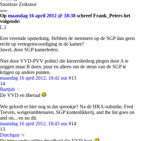
Snorloze Zeiksnor
quote:
Op
maandag 16 april 2012 @ 18:38
schreef Frank_Peters het
volgende:
[..]
Een vreemde opmerking. Hebben de stemmers op de SGP dan geen
recht op vertegenwoordiging in de kamer?
Jawel, door SGP kamerleden.
Niet door VVD-PVV politici die kiezersbedrog plegen door A te
zeggen maar B doen, puur en alleen om de steun van de SGP te
krijgen op andere punten.
maandag 16 april 2012, 18:42 uur
#13
14
Bartjuh
De VVD en liberaal
Wie gelooft er hier nog in dat sprookje? Na de HRA-subsidie, Fred
Teeven, weigerambtenaren, SGP kontenlikkerij, and the list goes on
and on... en nu dit.
maandag 16 april 2012, 18:43 uur
#14
13
Dutchguy
De bijna ondraaglijke droefheid die VVD heet.