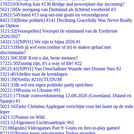
170
22:03
Oorlog Iran #136 Bridge and powerplant day incoming?
56
21:59
De neergang van Duitsland als lichtend voorbeeld #3
239
21:54
Vinted #15 nog-net-niet gratis en verzendgezeur
84
21:53
[Britse politiek] #141 Declining Gracefully Was Never Really
an Option
31
21:52
[Voorspellen] Voorspel de eindstand van de Eredivisie
2026/2027
143
21:51
[NPO1] We zijn er bijna 2026 #1
23
21:51
Heb jij wel eens (online of irl) te maken gehad met
discriminatie?
92
21:50
CIDP. Kent u dat, beste mensen?
172
21:50
Zuunig zijn, it's a way of life! #22
281
21:41
[NPO1] Van Onschatbare Waarde met Dionne Stax #2
13
21:40
Aftellen naar de kerstdagen
39
21:39
[Netflix #210] TUDUM
14
21:33
Ik wil een eigen politieke partij oprichten
202
21:19
Russia vs Ukraine #91
235
21:17
Totale zonsverduistering 12-08-2026 (Groenland, IJsland en
Spanje) #1
50
21:16
Zieke Christina Applegate verschijnt voor het laatst op de rode
loper
24
21:12
Natuur en Wild
10
21:12
Algemeen Luchtvaarttopic #61
7
21:06
[gratis] Videogames Part 9: Gratis en free-to-play games!
87
21:02
Protest tegen privatisering Turkse stranden