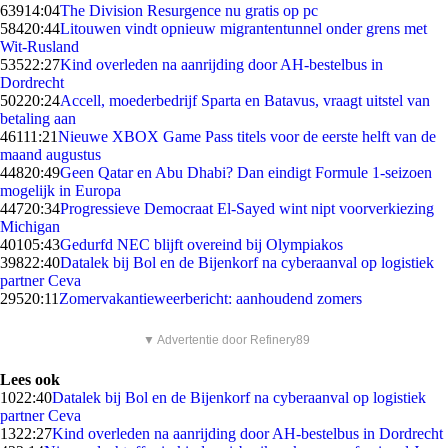
639
14:04
The Division Resurgence nu gratis op pc
584
20:44
Litouwen vindt opnieuw migrantentunnel onder grens met
Wit-Rusland
535
22:27
Kind overleden na aanrijding door AH-bestelbus in
Dordrecht
502
20:24
Accell, moederbedrijf Sparta en Batavus, vraagt uitstel van
betaling aan
461
11:21
Nieuwe XBOX Game Pass titels voor de eerste helft van de
maand augustus
448
20:49
Geen Qatar en Abu Dhabi? Dan eindigt Formule 1-seizoen
mogelijk in Europa
447
20:34
Progressieve Democraat El-Sayed wint nipt voorverkiezing
Michigan
401
05:43
Gedurfd NEC blijft overeind bij Olympiakos
398
22:40
Datalek bij Bol en de Bijenkorf na cyberaanval op logistiek
partner Ceva
295
20:11
Zomervakantieweerbericht: aanhoudend zomers
▼ Advertentie door Refinery89
Lees ook
10
22:40
Datalek bij Bol en de Bijenkorf na cyberaanval op logistiek
partner Ceva
13
22:27
Kind overleden na aanrijding door AH-bestelbus in Dordrecht