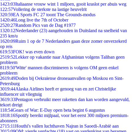
14
23:03
Italiaanse vrouw wint 1 miljoen, gooit kraslot per abuis weg
1
22:57
Vollering de sterkste na lastige heuvelrit
3
20:59
EA Sports FC 27 toont The Grounds-modus
14
20:46
Long live the 7th of October
25
20:27
Random Pics van de Dag #1977
13
20:12
Nederlander (23) aangehouden in Duitsland na snelheid van
235 km/u
16
20:09
Ruim 1 op de 7 Nederlanders gaan deze zomer onverzekerd
op reis
6
19:53
FOK! was even down
25
19:52
Lekker op vakantie naar Afghanistan volgens Taliban geen
probleem
81
19:50
'Witte' mannen discrimineren is volgens OM geen enkel
probleem
26
19:49
Doden bij Oekraïense droneaanvallen op Moskou en Sint-
Petersburg
30
19:44
Alaska Airlines heeft er genoeg van en zet Christelijke
influencer uit vliegtuig
36
19:33
Pentagon verbruikt meer raketten dan kan worden aangevuld,
tekort dreigt
1
18:54
Gears of War: E-Day open beta begint 6 augustus
18
18:16
Spotify bereikt mijlpaal, voor het eerst 300 miljoen premium-
abonnees
27
15:11
Houthi's vallen luchthaven Najran in Saoedi-Arabië aan
20
15:09
OM: vierde verdachte (18) vast op verdenking van beramen