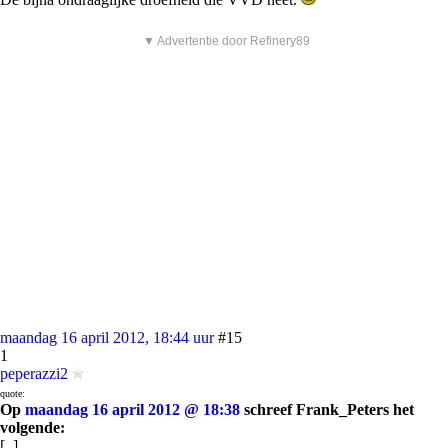
▼ Advertentie door Refinery89
maandag 16 april 2012, 18:44 uur
#15
1
peperazzi2
quote:
Op
maandag 16 april 2012 @ 18:38
schreef Frank_Peters het
volgende:
[..]