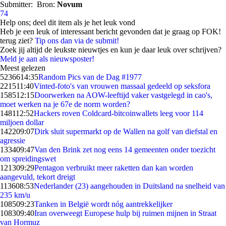
Submitter:
Bron:
Novum
74
Help ons; deel dit item als je het leuk vond
Heb je een leuk of interessant bericht gevonden dat je graag op FOK!
terug ziet?
Tip ons dan via de submit!
Zoek jij altijd de leukste nieuwtjes en kun je daar leuk over schrijven?
Meld je aan als nieuwsposter!
Meest gelezen
52366
14:35
Random Pics van de Dag #1977
2215
11:40
Vinted-foto's van vrouwen massaal gedeeld op seksfora
1585
12:15
Doorwerken na AOW-leeftijd vaker vastgelegd in cao's,
moet werken na je 67e de norm worden?
1481
12:52
Hackers roven Coldcard-bitcoinwallets leeg voor 114
miljoen dollar
1422
09:07
Dirk sluit supermarkt op de Wallen na golf van diefstal en
agressie
1334
09:47
Van den Brink zet nog eens 14 gemeenten onder toezicht
om spreidingswet
1213
09:29
Pentagon verbruikt meer raketten dan kan worden
aangevuld, tekort dreigt
1136
08:53
Nederlander (23) aangehouden in Duitsland na snelheid van
235 km/u
1085
09:23
Tanken in België wordt nóg aantrekkelijker
1083
09:40
Iran overweegt Europese hulp bij ruimen mijnen in Straat
van Hormuz