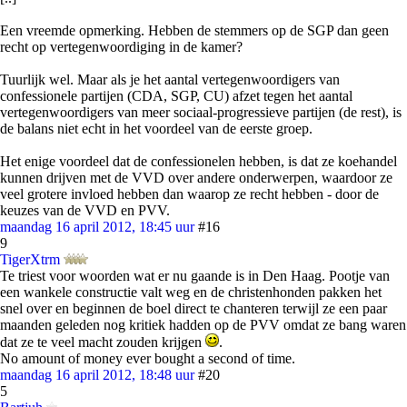
Een vreemde opmerking. Hebben de stemmers op de SGP dan geen
recht op vertegenwoordiging in de kamer?
Tuurlijk wel. Maar als je het aantal vertegenwoordigers van
confessionele partijen (CDA, SGP, CU) afzet tegen het aantal
vertegenwoordigers van meer sociaal-progressieve partijen (de rest), is
de balans niet echt in het voordeel van de eerste groep.
Het enige voordeel dat de confessionelen hebben, is dat ze koehandel
kunnen drijven met de VVD over andere onderwerpen, waardoor ze
veel grotere invloed hebben dan waarop ze recht hebben - door de
keuzes van de VVD en PVV.
maandag 16 april 2012, 18:45 uur
#16
9
TigerXtrm
Te triest voor woorden wat er nu gaande is in Den Haag. Pootje van
een wankele constructie valt weg en de christenhonden pakken het
snel over en beginnen de boel direct te chanteren terwijl ze een paar
maanden geleden nog kritiek hadden op de PVV omdat ze bang waren
dat ze te veel macht zouden krijgen
.
No amount of money ever bought a second of time.
maandag 16 april 2012, 18:48 uur
#20
5