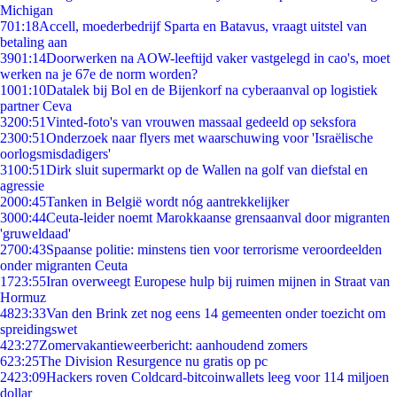
Michigan
7
01:18
Accell, moederbedrijf Sparta en Batavus, vraagt uitstel van
betaling aan
39
01:14
Doorwerken na AOW-leeftijd vaker vastgelegd in cao's, moet
werken na je 67e de norm worden?
10
01:10
Datalek bij Bol en de Bijenkorf na cyberaanval op logistiek
partner Ceva
32
00:51
Vinted-foto's van vrouwen massaal gedeeld op seksfora
23
00:51
Onderzoek naar flyers met waarschuwing voor 'Israëlische
oorlogsmisdadigers'
31
00:51
Dirk sluit supermarkt op de Wallen na golf van diefstal en
agressie
20
00:45
Tanken in België wordt nóg aantrekkelijker
30
00:44
Ceuta-leider noemt Marokkaanse grensaanval door migranten
'gruweldaad'
27
00:43
Spaanse politie: minstens tien voor terrorisme veroordeelden
onder migranten Ceuta
17
23:55
Iran overweegt Europese hulp bij ruimen mijnen in Straat van
Hormuz
48
23:33
Van den Brink zet nog eens 14 gemeenten onder toezicht om
spreidingswet
4
23:27
Zomervakantieweerbericht: aanhoudend zomers
6
23:25
The Division Resurgence nu gratis op pc
24
23:09
Hackers roven Coldcard-bitcoinwallets leeg voor 114 miljoen
dollar