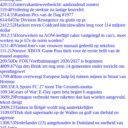
4
20:11
Zomervakantieweerbericht: aanhoudend zomers
1
19:48
Vollering de sterkste na lastige heuvelrit
25
14:35
Random Pics van de Dag #1977
6
14:04
The Division Resurgence nu gratis op pc
24
12:52
Hackers roven Coldcard-bitcoinwallets leeg voor 114 miljoen
dollar
39
12:15
Doorwerken na AOW-leeftijd vaker vastgelegd in cao's, moet
werken na je 67e de norm worden?
32
11:40
Vinted-foto's van vrouwen massaal gedeeld op seksfora
1
11:21
Nieuwe XBOX Game Pass titels voor de eerste helft van de
maand augustus
2
09:50
De FOK!Voetbalmanager 2026/2027 is begonnen
48
09:47
Van den Brink zet nog eens 14 gemeenten onder toezicht om
spreidingswet
17
09:40
Iran overweegt Europese hulp bij ruimen mijnen in Straat van
Hormuz
3
09:35
EA Sports FC 27 toont The Grounds-modus
1
09:34
Gears of War: E-Day open beta begint 6 augustus
36
09:29
Pentagon verbruikt meer raketten dan kan worden aangevuld,
tekort dreigt
20
09:23
Tanken in België wordt nóg aantrekkelijker
31
09:07
Dirk sluit supermarkt op de Wallen na golf van diefstal en
agressie
13
08:53
Nederlander (23) aangehouden in Duitsland na snelheid van
235 km/u