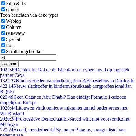
Film & Tv
Games
Toon berichten van deze types
Weblog
Column
(P)review
Special
Poll
Scrollbar gebruiken
opslaan
10
22:40
Datalek bij Bol en de Bijenkorf na cyberaanval op logistiek
partner Ceva
13
22:27
Kind overleden na aanrijding door AH-bestelbus in Dordrecht
4
22:14
Nieuw slachtoffer in kindermisbruikzaak zorgprofessional Jan
B. (66)
0
20:49
Geen Qatar en Abu Dhabi? Dan eindigt Formule 1-seizoen
mogelijk in Europa
10
20:44
Litouwen vindt opnieuw migrantentunnel onder grens met
Wit-Rusland
29
20:34
Progressieve Democraat El-Sayed wint nipt voorverkiezing
Michigan
7
20:24
Accell, moederbedrijf Sparta en Batavus, vraagt uitstel van
betaling aan