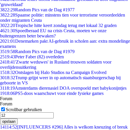
'gruweldaad'
38
22:29
Random Pics van de Dag #1977
38
22:28
Spaanse politie: minstens tien voor terrorisme veroordeelden
onder migranten Ceuta
30
22:20
Tropische hitte keert zondag terug met lokaal 32 graden
46
21:30
Spoedberaad EU na crisis Ceuta, moeten we onze
buitengrenzen beter bewaken?
20
21:01
Denemarken pakt AI-gebruik in scholen aan: extra mondelinge
examens
35
19:58
Random Pics van de Dag #1979
25
19:43
Peter Faber (82) overleden
24
18:41
'Zwarte weduwes' in Rusland trouwen soldaten voor
overlijdensuitkering
15
18:32
Ontslagen bij Halo Studios na Campaign Evolved
30
18:32
Trump grijpt weer in op automatisch staatsburgerschap bij
geboorte in VS
31
18:19
Amsterdams dierenasiel DOA overspoeld met babykonijntjes
19
18:06
PS5-doos waarschuwt voor einde fysieke games
Forum
Forum
Scrollbar gebruiken
opslaan
141
14:52
[INFLUENCERS #296] Alles is welkom kneuzing of breuk