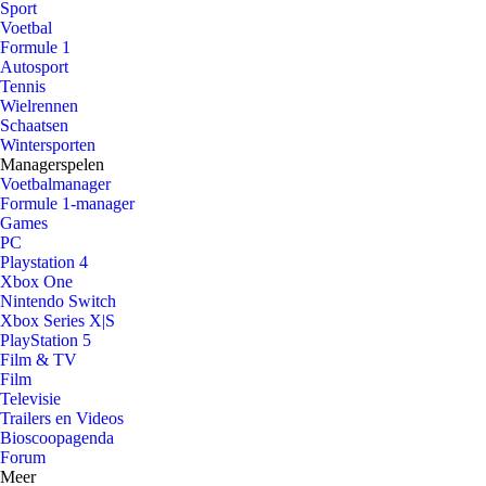
Sport
Voetbal
Formule 1
Autosport
Tennis
Wielrennen
Schaatsen
Wintersporten
Managerspelen
Voetbalmanager
Formule 1-manager
Games
PC
Playstation 4
Xbox One
Nintendo Switch
Xbox Series X|S
PlayStation 5
Film & TV
Film
Televisie
Trailers en Videos
Bioscoopagenda
Forum
Meer