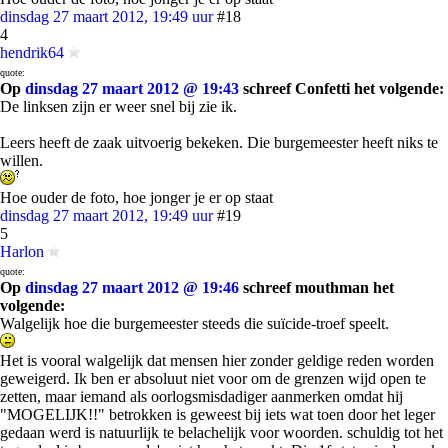
dinsdag 27 maart 2012, 19:49 uur
#18
4
hendrik64
quote:
Op
dinsdag 27 maart 2012 @ 19:43
schreef Confetti het volgende:
De linksen zijn er weer snel bij zie ik.
Leers heeft de zaak uitvoerig bekeken. Die burgemeester heeft niks te
willen.
Hoe ouder de foto, hoe jonger je er op staat
dinsdag 27 maart 2012, 19:49 uur
#19
5
Harlon
quote:
Op
dinsdag 27 maart 2012 @ 19:46
schreef mouthman het
volgende:
Walgelijk hoe die burgemeester steeds die suïcide-troef speelt.
Het is vooral walgelijk dat mensen hier zonder geldige reden worden
geweigerd. Ik ben er absoluut niet voor om de grenzen wijd open te
zetten, maar iemand als oorlogsmisdadiger aanmerken omdat hij
"MOGELIJK!!" betrokken is geweest bij iets wat toen door het leger
gedaan werd is natuurlijk te belachelijk voor woorden. schuldig tot het