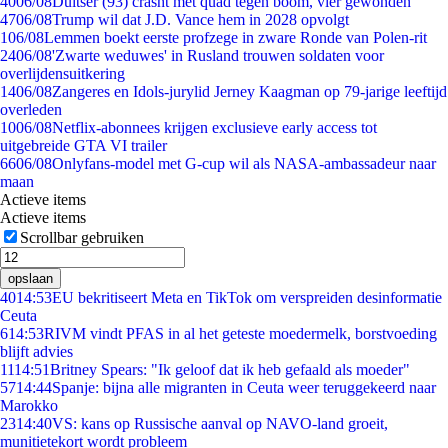
40
06/08
Duitser (93) crasht met quad tegen boom, vier gewonden
47
06/08
Trump wil dat J.D. Vance hem in 2028 opvolgt
1
06/08
Lemmen boekt eerste profzege in zware Ronde van Polen-rit
24
06/08
'Zwarte weduwes' in Rusland trouwen soldaten voor
overlijdensuitkering
14
06/08
Zangeres en Idols-jurylid Jerney Kaagman op 79-jarige leeftijd
overleden
10
06/08
Netflix-abonnees krijgen exclusieve early access tot
uitgebreide GTA VI trailer
66
06/08
Onlyfans-model met G-cup wil als NASA-ambassadeur naar
maan
Actieve items
Actieve items
Scrollbar gebruiken
opslaan
40
14:53
EU bekritiseert Meta en TikTok om verspreiden desinformatie
Ceuta
6
14:53
RIVM vindt PFAS in al het geteste moedermelk, borstvoeding
blijft advies
11
14:51
Britney Spears: "Ik geloof dat ik heb gefaald als moeder"
57
14:44
Spanje: bijna alle migranten in Ceuta weer teruggekeerd naar
Marokko
23
14:40
VS: kans op Russische aanval op NAVO-land groeit,
munitietekort wordt probleem