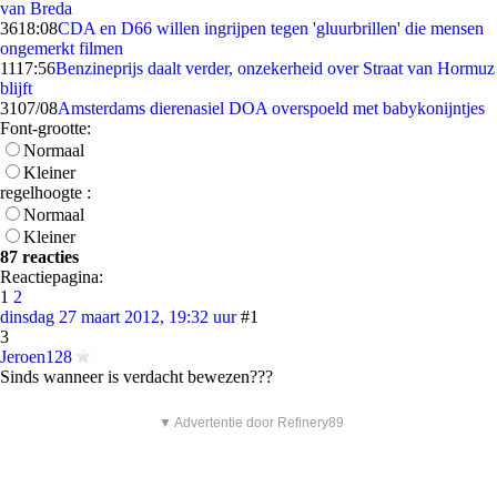
van Breda
36
18:08
CDA en D66 willen ingrijpen tegen 'gluurbrillen' die mensen
ongemerkt filmen
11
17:56
Benzineprijs daalt verder, onzekerheid over Straat van Hormuz
blijft
31
07/08
Amsterdams dierenasiel DOA overspoeld met babykonijntjes
Font-grootte:
Normaal
Kleiner
regelhoogte :
Normaal
Kleiner
87 reacties
Reactiepagina:
1
2
dinsdag 27 maart 2012, 19:32 uur
#1
3
Jeroen128
Sinds wanneer is verdacht bewezen???
▼ Advertentie door Refinery89