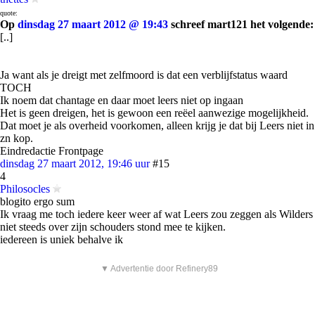
quote:
Op
dinsdag 27 maart 2012 @ 19:43
schreef mart121 het volgende:
[..]
Ja want als je dreigt met zelfmoord is dat een verblijfstatus waard
TOCH
Ik noem dat chantage en daar moet leers niet op ingaan
Het is geen dreigen, het is gewoon een reëel aanwezige mogelijkheid.
Dat moet je als overheid voorkomen, alleen krijg je dat bij Leers niet in
zn kop.
Eindredactie Frontpage
dinsdag 27 maart 2012, 19:46 uur
#15
4
Philosocles
blogito ergo sum
Ik vraag me toch iedere keer weer af wat Leers zou zeggen als Wilders
niet steeds over zijn schouders stond mee te kijken.
iedereen is uniek behalve ik
▼ Advertentie door Refinery89