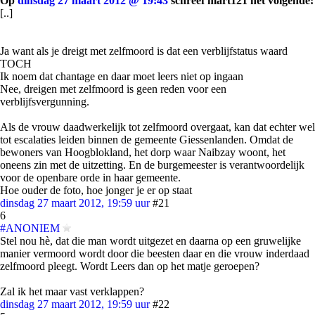
Op
dinsdag 27 maart 2012 @ 19:43
schreef mart121 het volgende:
[..]
Ja want als je dreigt met zelfmoord is dat een verblijfstatus waard
TOCH
Ik noem dat chantage en daar moet leers niet op ingaan
Nee, dreigen met zelfmoord is geen reden voor een
verblijfsvergunning.
Als de vrouw daadwerkelijk tot zelfmoord overgaat, kan dat echter wel
tot escalaties leiden binnen de gemeente Giessenlanden. Omdat de
bewoners van Hoogblokland, het dorp waar Naibzay woont, het
oneens zin met de uitzetting. En de burgemeester is verantwoordelijk
voor de openbare orde in haar gemeente.
Hoe ouder de foto, hoe jonger je er op staat
dinsdag 27 maart 2012, 19:59 uur
#21
6
#ANONIEM
Stel nou hè, dat die man wordt uitgezet en daarna op een gruwelijke
manier vermoord wordt door die beesten daar en die vrouw inderdaad
zelfmoord pleegt. Wordt Leers dan op het matje geroepen?
Zal ik het maar vast verklappen?
dinsdag 27 maart 2012, 19:59 uur
#22