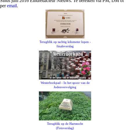
Sinds juni 2016 Eindredacteur Nieuws. Te bereiken via PM, DM of
per
email
.
Terugblik op tachtig kilometer lopen -
finaleverslag
Westerborkpad - In het spoor van de
Jodenvervolging
Terugblik op de Hartstocht
(Fotoverslag)