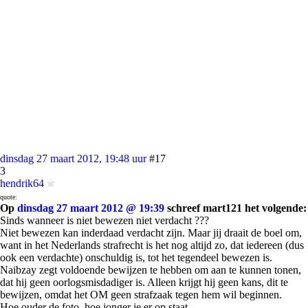
dinsdag 27 maart 2012, 19:48 uur
#17
3
hendrik64
quote:
Op
dinsdag 27 maart 2012 @ 19:39
schreef mart121 het volgende:
Sinds wanneer is niet bewezen niet verdacht ???
Niet bewezen kan inderdaad verdacht zijn. Maar jij draait de boel om,
want in het Nederlands strafrecht is het nog altijd zo, dat iedereen (dus
ook een verdachte) onschuldig is, tot het tegendeel bewezen is.
Naibzay zegt voldoende bewijzen te hebben om aan te kunnen tonen,
dat hij geen oorlogsmisdadiger is. Alleen krijgt hij geen kans, dit te
bewijzen, omdat het OM geen strafzaak tegen hem wil beginnen.
Hoe ouder de foto, hoe jonger je er op staat