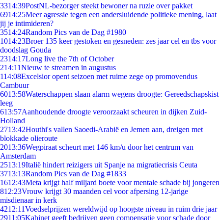
33
14:39
PostNL-bezorger steekt bewoner na ruzie over pakket
69
14:25
Meer agressie tegen een andersluidende politieke mening, laat
jij je intimideren?
35
14:24
Random Pics van de Dag #1980
10
14:23
Broer 135 keer gestoken en gesneden: zes jaar cel en tbs voor
doodslag Gouda
23
14:17
Long live the 7th of October
2
14:11
Nieuw te streamen in augustus
1
14:08
Excelsior opent seizoen met ruime zege op promovendus
Cambuur
60
13:58
Waterschappen slaan alarm wegens droogte: Gereedschapskist
leeg
6
13:57
Aanhoudende droogte veroorzaakt scheuren in dijken Zuid-
Holland
27
13:42
Houthi's vallen Saoedi-Arabië en Jemen aan, dreigen met
blokkade olieroute
20
13:36
Wegpiraat scheurt met 146 km/u door het centrum van
Amsterdam
25
13:19
Italië hindert reizigers uit Spanje na migratiecrisis Ceuta
37
13:13
Random Pics van de Dag #1833
16
12:43
Meta krijgt half miljard boete voor mentale schade bij jongeren
8
12:23
Vrouw krijgt 30 maanden cel voor afpersing 12-jarige
misdienaar in kerk
42
12:11
Voedselprijzen wereldwijd op hoogste niveau in ruim drie jaar
29
11:05
Kabinet geeft bedrijven geen compensatie voor schade door