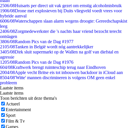
maan
25
06/08
Huisarts per direct uit vak gezet om ernstig alcoholmisbruik
19
06/08
Drone met explosieven bij Duits vliegveld voedt vrees voor
hybride aanval
60
06/08
Waterschappen slaan alarm wegens droogte: Gereedschapskist
leeg
24
06/08
Zorgmedewerkster die 's nachts haar vriend bezocht terecht
ontslagen
38
06/08
Random Pics van de Dag #1977
21
05/08
Tanken in België wordt nóg aantrekkelijker
34
05/08
Dirk sluit supermarkt op de Wallen na golf van diefstal en
agressie
12
05/08
Random Pics van de Dag #1976
6
04/08
Kraftwerk brengt ruimteschip terug naar Eindhoven
20
04/08
Apple vecht Britse eis tot inbouwen backdoor in iCloud aan
85
04/08
'Witte' mannen discrimineren is volgens OM geen enkel
probleem
Laatste items
Laatste items
Toon berichten uit deze thema's
Actueel
Entertainment
Sport
Film & Tv
Games