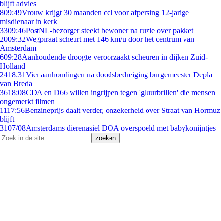
blijft advies
8
09:49
Vrouw krijgt 30 maanden cel voor afpersing 12-jarige
misdienaar in kerk
33
09:46
PostNL-bezorger steekt bewoner na ruzie over pakket
20
09:32
Wegpiraat scheurt met 146 km/u door het centrum van
Amsterdam
6
09:28
Aanhoudende droogte veroorzaakt scheuren in dijken Zuid-
Holland
24
18:31
Vier aanhoudingen na doodsbedreiging burgemeester Depla
van Breda
36
18:08
CDA en D66 willen ingrijpen tegen 'gluurbrillen' die mensen
ongemerkt filmen
11
17:56
Benzineprijs daalt verder, onzekerheid over Straat van Hormuz
blijft
31
07/08
Amsterdams dierenasiel DOA overspoeld met babykonijntjes