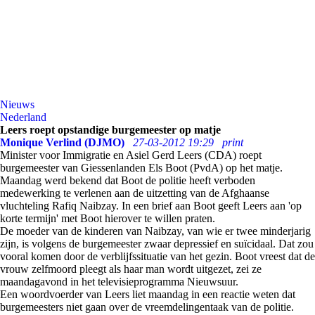
Nieuws
Nederland
Leers roept opstandige burgemeester op matje
Monique Verlind (DJMO)
27-03-2012 19:29
print
Minister voor Immigratie en Asiel Gerd Leers (CDA) roept
burgemeester van Giessenlanden Els Boot (PvdA) op het matje.
Maandag werd bekend dat Boot de politie heeft verboden
medewerking te verlenen aan de uitzetting van de Afghaanse
vluchteling Rafiq Naibzay. In een brief aan Boot geeft Leers aan 'op
korte termijn' met Boot hierover te willen praten.
De moeder van de kinderen van Naibzay, van wie er twee minderjarig
zijn, is volgens de burgemeester zwaar depressief en suïcidaal. Dat zou
vooral komen door de verblijfssituatie van het gezin. Boot vreest dat de
vrouw zelfmoord pleegt als haar man wordt uitgezet, zei ze
maandagavond in het televisieprogramma Nieuwsuur.
Een woordvoerder van Leers liet maandag in een reactie weten dat
burgemeesters niet gaan over de vreemdelingentaak van de politie.