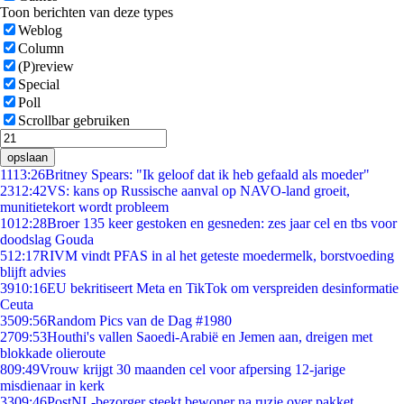
Toon berichten van deze types
Weblog
Column
(P)review
Special
Poll
Scrollbar gebruiken
opslaan
11
13:26
Britney Spears: "Ik geloof dat ik heb gefaald als moeder"
23
12:42
VS: kans op Russische aanval op NAVO-land groeit,
munitietekort wordt probleem
10
12:28
Broer 135 keer gestoken en gesneden: zes jaar cel en tbs voor
doodslag Gouda
5
12:17
RIVM vindt PFAS in al het geteste moedermelk, borstvoeding
blijft advies
39
10:16
EU bekritiseert Meta en TikTok om verspreiden desinformatie
Ceuta
35
09:56
Random Pics van de Dag #1980
27
09:53
Houthi's vallen Saoedi-Arabië en Jemen aan, dreigen met
blokkade olieroute
8
09:49
Vrouw krijgt 30 maanden cel voor afpersing 12-jarige
misdienaar in kerk
33
09:46
PostNL-bezorger steekt bewoner na ruzie over pakket