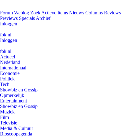
Forum
Weblog
Zoek
Actieve Items
Nieuws
Columns
Reviews
Previews
Specials
Archief
Inloggen
fok.nl
Inloggen
fok.nl
Actueel
Nederland
Internationaal
Economie
Politiek
Tech
Showbiz en Gossip
Opmerkelijk
Entertainment
Showbiz en Gossip
Muziek
Film
Televisie
Media & Cultuur
Bioscoopagenda