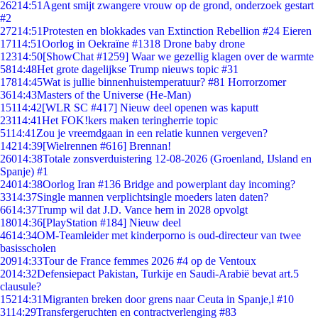
262
14:51
Agent smijt zwangere vrouw op de grond, onderzoek gestart
#2
272
14:51
Protesten en blokkades van Extinction Rebellion #24 Eieren
171
14:51
Oorlog in Oekraïne #1318 Drone baby drone
123
14:50
[ShowChat #1259] Waar we gezellig klagen over de warmte
58
14:48
Het grote dagelijkse Trump nieuws topic #31
178
14:45
Wat is jullie binnenhuistemperatuur? #81 Horrorzomer
36
14:43
Masters of the Universe (He-Man)
151
14:42
[WLR SC #417] Nieuw deel openen was kaputt
231
14:41
Het FOK!kers maken teringherrie topic
51
14:41
Zou je vreemdgaan in een relatie kunnen vergeven?
142
14:39
[Wielrennen #616] Brennan!
260
14:38
Totale zonsverduistering 12-08-2026 (Groenland, IJsland en
Spanje) #1
240
14:38
Oorlog Iran #136 Bridge and powerplant day incoming?
33
14:37
Single mannen verplichtsingle moeders laten daten?
66
14:37
Trump wil dat J.D. Vance hem in 2028 opvolgt
180
14:36
[PlayStation #184] Nieuw deel
46
14:34
OM-Teamleider met kinderporno is oud-directeur van twee
basisscholen
209
14:33
Tour de France femmes 2026 #4 op de Ventoux
20
14:32
Defensiepact Pakistan, Turkije en Saudi-Arabië bevat art.5
clausule?
152
14:31
Migranten breken door grens naar Ceuta in Spanje,l #10
31
14:29
Transfergeruchten en contractverlenging #83