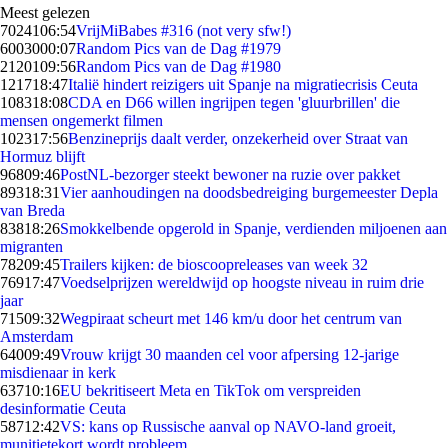
Meest gelezen
70241
06:54
VrijMiBabes #316 (not very sfw!)
60030
00:07
Random Pics van de Dag #1979
21201
09:56
Random Pics van de Dag #1980
1217
18:47
Italië hindert reizigers uit Spanje na migratiecrisis Ceuta
1083
18:08
CDA en D66 willen ingrijpen tegen 'gluurbrillen' die
mensen ongemerkt filmen
1023
17:56
Benzineprijs daalt verder, onzekerheid over Straat van
Hormuz blijft
968
09:46
PostNL-bezorger steekt bewoner na ruzie over pakket
893
18:31
Vier aanhoudingen na doodsbedreiging burgemeester Depla
van Breda
838
18:26
Smokkelbende opgerold in Spanje, verdienden miljoenen aan
migranten
782
09:45
Trailers kijken: de bioscoopreleases van week 32
769
17:47
Voedselprijzen wereldwijd op hoogste niveau in ruim drie
jaar
715
09:32
Wegpiraat scheurt met 146 km/u door het centrum van
Amsterdam
640
09:49
Vrouw krijgt 30 maanden cel voor afpersing 12-jarige
misdienaar in kerk
637
10:16
EU bekritiseert Meta en TikTok om verspreiden
desinformatie Ceuta
587
12:42
VS: kans op Russische aanval op NAVO-land groeit,
munitietekort wordt probleem