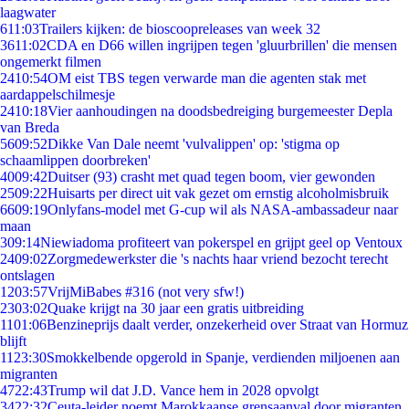
laagwater
6
11:03
Trailers kijken: de bioscoopreleases van week 32
36
11:02
CDA en D66 willen ingrijpen tegen 'gluurbrillen' die mensen
ongemerkt filmen
24
10:54
OM eist TBS tegen verwarde man die agenten stak met
aardappelschilmesje
24
10:18
Vier aanhoudingen na doodsbedreiging burgemeester Depla
van Breda
56
09:52
Dikke Van Dale neemt 'vulvalippen' op: 'stigma op
schaamlippen doorbreken'
40
09:42
Duitser (93) crasht met quad tegen boom, vier gewonden
25
09:22
Huisarts per direct uit vak gezet om ernstig alcoholmisbruik
66
09:19
Onlyfans-model met G-cup wil als NASA-ambassadeur naar
maan
3
09:14
Niewiadoma profiteert van pokerspel en grijpt geel op Ventoux
24
09:02
Zorgmedewerkster die 's nachts haar vriend bezocht terecht
ontslagen
12
03:57
VrijMiBabes #316 (not very sfw!)
23
03:02
Quake krijgt na 30 jaar een gratis uitbreiding
11
01:06
Benzineprijs daalt verder, onzekerheid over Straat van Hormuz
blijft
11
23:30
Smokkelbende opgerold in Spanje, verdienden miljoenen aan
migranten
47
22:43
Trump wil dat J.D. Vance hem in 2028 opvolgt
34
22:32
Ceuta-leider noemt Marokkaanse grensaanval door migranten