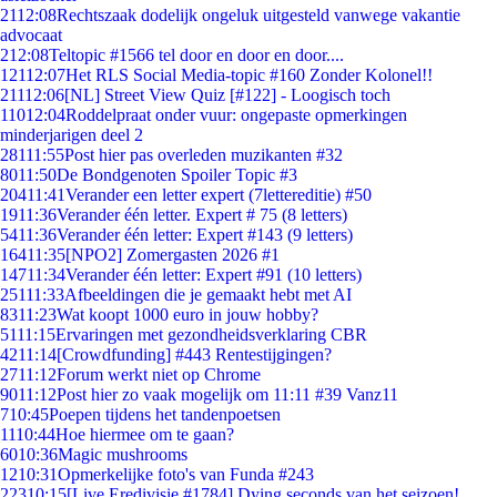
21
12:08
Rechtszaak dodelijk ongeluk uitgesteld vanwege vakantie
advocaat
2
12:08
Teltopic #1566 tel door en door en door....
121
12:07
Het RLS Social Media-topic #160 Zonder Kolonel!!
211
12:06
[NL] Street View Quiz [#122] - Loogisch toch
110
12:04
Roddelpraat onder vuur: ongepaste opmerkingen
minderjarigen deel 2
281
11:55
Post hier pas overleden muzikanten #32
80
11:50
De Bondgenoten Spoiler Topic #3
204
11:41
Verander een letter expert (7lettereditie) #50
19
11:36
Verander één letter. Expert # 75 (8 letters)
54
11:36
Verander één letter: Expert #143 (9 letters)
164
11:35
[NPO2] Zomergasten 2026 #1
147
11:34
Verander één letter: Expert #91 (10 letters)
251
11:33
Afbeeldingen die je gemaakt hebt met AI
83
11:23
Wat koopt 1000 euro in jouw hobby?
51
11:15
Ervaringen met gezondheidsverklaring CBR
42
11:14
[Crowdfunding] #443 Rentestijgingen?
27
11:12
Forum werkt niet op Chrome
90
11:12
Post hier zo vaak mogelijk om 11:11 #39 Vanz11
7
10:45
Poepen tijdens het tandenpoetsen
11
10:44
Hoe hiermee om te gaan?
60
10:36
Magic mushrooms
12
10:31
Opmerkelijke foto's van Funda #243
223
10:15
[Live Eredivisie #1784] Dying seconds van het seizoen!