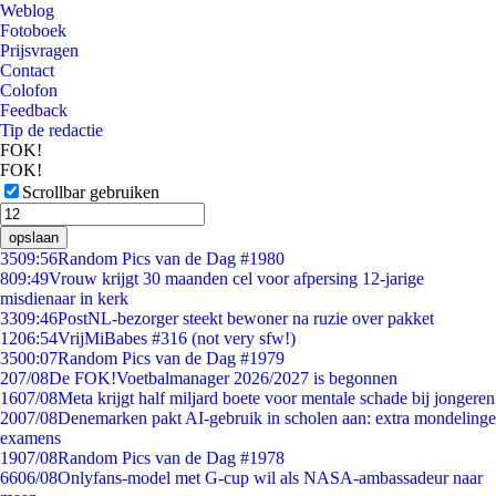
Weblog
Fotoboek
Prijsvragen
Contact
Colofon
Feedback
Tip de redactie
FOK!
FOK!
Scrollbar gebruiken
opslaan
35
09:56
Random Pics van de Dag #1980
8
09:49
Vrouw krijgt 30 maanden cel voor afpersing 12-jarige
misdienaar in kerk
33
09:46
PostNL-bezorger steekt bewoner na ruzie over pakket
12
06:54
VrijMiBabes #316 (not very sfw!)
35
00:07
Random Pics van de Dag #1979
2
07/08
De FOK!Voetbalmanager 2026/2027 is begonnen
16
07/08
Meta krijgt half miljard boete voor mentale schade bij jongeren
20
07/08
Denemarken pakt AI-gebruik in scholen aan: extra mondelinge
examens
19
07/08
Random Pics van de Dag #1978
66
06/08
Onlyfans-model met G-cup wil als NASA-ambassadeur naar