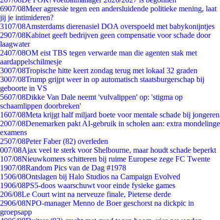
69
07/08
Meer agressie tegen een andersluidende politieke mening, laat
jij je intimideren?
31
07/08
Amsterdams dierenasiel DOA overspoeld met babykonijntjes
29
07/08
Kabinet geeft bedrijven geen compensatie voor schade door
laagwater
24
07/08
OM eist TBS tegen verwarde man die agenten stak met
aardappelschilmesje
30
07/08
Tropische hitte keert zondag terug met lokaal 32 graden
30
07/08
Trump grijpt weer in op automatisch staatsburgerschap bij
geboorte in VS
56
07/08
Dikke Van Dale neemt 'vulvalippen' op: 'stigma op
schaamlippen doorbreken'
16
07/08
Meta krijgt half miljard boete voor mentale schade bij jongeren
20
07/08
Denemarken pakt AI-gebruik in scholen aan: extra mondelinge
examens
25
07/08
Peter Faber (82) overleden
0
07/08
Ajax veel te sterk voor Shelbourne, maar houdt schade beperkt
1
07/08
Nieuwkomers schitteren bij ruime Europese zege FC Twente
19
07/08
Random Pics van de Dag #1978
15
06/08
Ontslagen bij Halo Studios na Campaign Evolved
19
06/08
PS5-doos waarschuwt voor einde fysieke games
2
06/08
Le Court wint na nerveuze finale, Pieterse derde
29
06/08
NPO-manager Menno de Boer geschorst na dickpic in
groepsapp