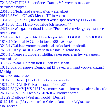
72
13:39
MODUS Super Series Darts #2: 's werelds mooiste
dartskweekvijver
230
13:35
Nederland stevent af op watertekort
285
13:35
MotoGP #93 Met de TT in Assen
135
13:33
[DRT SC] #6: RendacGoden sponsored by TONZON
194
13:30
[RTL] B&B vol liefde 6de seizoen #4
247
13:28
Wie gaan er dood in 2026?Post met een vleugje cynisme de
overledenen.
274
13:26
Het enige echte LEGO-topic #45 LEGOOOOOOOOOOO
18
13:14
Centraal FC Utrecht topic #88 - #CorreiaIn
32
13:14
Dakloze vrouw maanden als seksslavin misbruikt
76
13:13
[IndyCar] #115 We're in Nashville Tennessee
20
13:10
Nieuwe Europese richtlijn: vaker repareren ipv vervangen
voor nieuw
3
12:56
Orkaan Dolphin treft zuiden van Japan
107
12:56
Progressieve Democraat El-Sayed wint nipt voorverkiezing
Michigan
84
12:55
Brazilië #2
107
12:53
[Breien] Deel 21, met zomerbreisels
187
12:47
[ONLINE] Roddelpraat Topic #21
266
12:38
[AMV] VS #1312 spammers van de internationale rechtsorde
267
12:34
[NET5] Het blok 2026 #32 Blokkendozen
1
12:29
[Dagboek] Veel aan hoofd - Deel 28
61
12:12
Lisa (38) vermoord in Griekenland door Afghaanse
asielzoeker