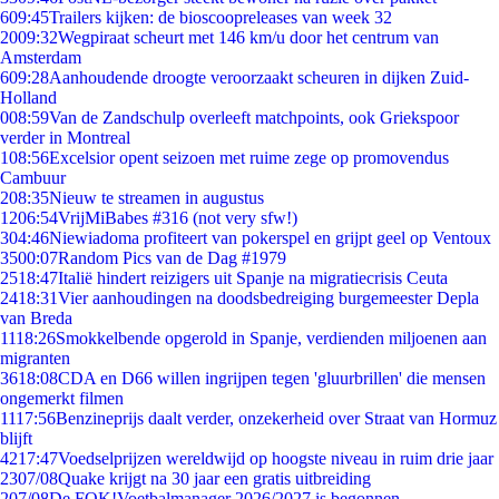
6
09:45
Trailers kijken: de bioscoopreleases van week 32
20
09:32
Wegpiraat scheurt met 146 km/u door het centrum van
Amsterdam
6
09:28
Aanhoudende droogte veroorzaakt scheuren in dijken Zuid-
Holland
0
08:59
Van de Zandschulp overleeft matchpoints, ook Griekspoor
verder in Montreal
1
08:56
Excelsior opent seizoen met ruime zege op promovendus
Cambuur
2
08:35
Nieuw te streamen in augustus
12
06:54
VrijMiBabes #316 (not very sfw!)
3
04:46
Niewiadoma profiteert van pokerspel en grijpt geel op Ventoux
35
00:07
Random Pics van de Dag #1979
25
18:47
Italië hindert reizigers uit Spanje na migratiecrisis Ceuta
24
18:31
Vier aanhoudingen na doodsbedreiging burgemeester Depla
van Breda
11
18:26
Smokkelbende opgerold in Spanje, verdienden miljoenen aan
migranten
36
18:08
CDA en D66 willen ingrijpen tegen 'gluurbrillen' die mensen
ongemerkt filmen
11
17:56
Benzineprijs daalt verder, onzekerheid over Straat van Hormuz
blijft
42
17:47
Voedselprijzen wereldwijd op hoogste niveau in ruim drie jaar
23
07/08
Quake krijgt na 30 jaar een gratis uitbreiding
2
07/08
De FOK!Voetbalmanager 2026/2027 is begonnen