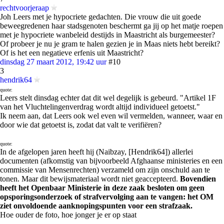
rechtvoorjeraap
Joh Leers met je hypocriete gedachten. Die vrouw die uit goede
beweegredenen haar stadsgenoten beschermt ga jij op het matje roepen
met je hypocriete wanbeleid destijds in Maastricht als burgemeester?
Of probeer je nu je gram te halen gezien je in Maas niets hebt bereikt?
Of is het een negatieve erfenis uit Maastricht?
dinsdag 27 maart 2012, 19:42 uur
#10
3
hendrik64
quote:
Leers stelt dinsdag echter dat dit wel degelijk is gebeurd. "Artikel 1F
van het Vluchtelingenverdrag wordt altijd individueel getoetst."
Ik neem aan, dat Leers ook wel even wil vermelden, wanneer, waar en
door wie dat getoetst is, zodat dat valt te verifiëren?
quote:
In de afgelopen jaren heeft hij (Naibzay, [Hendrik64]) allerlei
documenten (afkomstig van bijvoorbeeld Afghaanse ministeries en een
commissie van Mensenrechten) verzameld om zijn onschuld aan te
tonen. Maar dit bewijsmateriaal wordt niet geaccepteerd.
Bovendien
heeft het Openbaar Ministerie in deze zaak besloten om geen
opsporingsonderzoek of strafvervolging aan te vangen: het OM
ziet onvoldoende aanknopingspunten voor een strafzaak.
Hoe ouder de foto, hoe jonger je er op staat