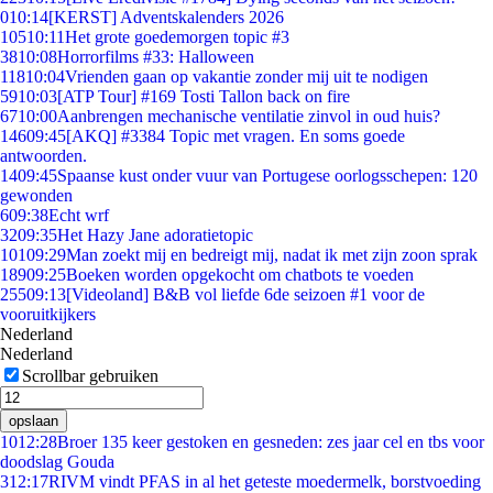
0
10:14
[KERST] Adventskalenders 2026
105
10:11
Het grote goedemorgen topic #3
38
10:08
Horrorfilms #33: Halloween
118
10:04
Vrienden gaan op vakantie zonder mij uit te nodigen
59
10:03
[ATP Tour] #169 Tosti Tallon back on fire
67
10:00
Aanbrengen mechanische ventilatie zinvol in oud huis?
146
09:45
[AKQ] #3384 Topic met vragen. En soms goede
antwoorden.
14
09:45
Spaanse kust onder vuur van Portugese oorlogsschepen: 120
gewonden
6
09:38
Echt wrf
32
09:35
Het Hazy Jane adoratietopic
101
09:29
Man zoekt mij en bedreigt mij, nadat ik met zijn zoon sprak
189
09:25
Boeken worden opgekocht om chatbots te voeden
255
09:13
[Videoland] B&B vol liefde 6de seizoen #1 voor de
vooruitkijkers
Nederland
Nederland
Scrollbar gebruiken
opslaan
10
12:28
Broer 135 keer gestoken en gesneden: zes jaar cel en tbs voor
doodslag Gouda
3
12:17
RIVM vindt PFAS in al het geteste moedermelk, borstvoeding