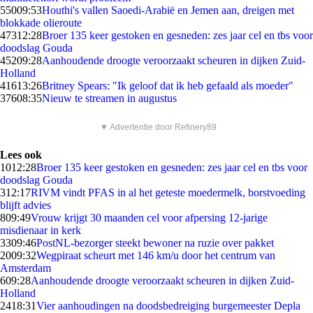
550
09:53
Houthi's vallen Saoedi-Arabië en Jemen aan, dreigen met
blokkade olieroute
473
12:28
Broer 135 keer gestoken en gesneden: zes jaar cel en tbs voor
doodslag Gouda
452
09:28
Aanhoudende droogte veroorzaakt scheuren in dijken Zuid-
Holland
416
13:26
Britney Spears: "Ik geloof dat ik heb gefaald als moeder"
376
08:35
Nieuw te streamen in augustus
▼ Advertentie door Refinery89
Lees ook
10
12:28
Broer 135 keer gestoken en gesneden: zes jaar cel en tbs voor
doodslag Gouda
3
12:17
RIVM vindt PFAS in al het geteste moedermelk, borstvoeding
blijft advies
8
09:49
Vrouw krijgt 30 maanden cel voor afpersing 12-jarige
misdienaar in kerk
33
09:46
PostNL-bezorger steekt bewoner na ruzie over pakket
20
09:32
Wegpiraat scheurt met 146 km/u door het centrum van
Amsterdam
6
09:28
Aanhoudende droogte veroorzaakt scheuren in dijken Zuid-
Holland
24
18:31
Vier aanhoudingen na doodsbedreiging burgemeester Depla