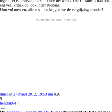
tegendeel is bewezen, da's niet hoe het werkt. Die 1f status is dan ook
erg veel kritiek op, ook internationaal.
Hou vol mensen, alleen samen krijgen we de vergrijzing eronder!
▼ Advertentie door Refinery89
dinsdag 27 maart 2012, 19:53 uur
#20
5
hendrik64
quote: