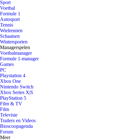
Sport
Voetbal
Formule 1
Autosport
Tennis
Wielrennen
Schaatsen
Wintersporten
Managerspelen
Voetbalmanager
Formule 1-manager
Games
PC
Playstation 4
Xbox One
Nintendo Switch
Xbox Series X|S
PlayStation 5
Film & TV
Film
Televisie
Trailers en Videos
Bioscoopagenda
Forum
Meer