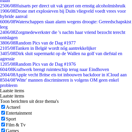
maan
25
06/08
Huisarts per direct uit vak gezet om ernstig alcoholmisbruik
19
06/08
Drone met explosieven bij Duits vliegveld voedt vrees voor
hybride aanval
60
06/08
Waterschappen slaan alarm wegens droogte: Gereedschapskist
leeg
24
06/08
Zorgmedewerkster die 's nachts haar vriend bezocht terecht
ontslagen
38
06/08
Random Pics van de Dag #1977
21
05/08
Tanken in België wordt nóg aantrekkelijker
34
05/08
Dirk sluit supermarkt op de Wallen na golf van diefstal en
agressie
12
05/08
Random Pics van de Dag #1976
6
04/08
Kraftwerk brengt ruimteschip terug naar Eindhoven
20
04/08
Apple vecht Britse eis tot inbouwen backdoor in iCloud aan
85
04/08
'Witte' mannen discrimineren is volgens OM geen enkel
probleem
Laatste items
Laatste items
Toon berichten uit deze thema's
Actueel
Entertainment
Sport
Film & Tv
Games