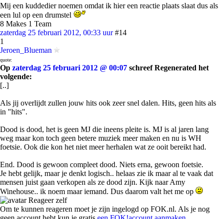
Mij een kuddedier noemen omdat ik hier een reactie plaats slaat dus als
een lul op een drumstel
8 Makes 1 Team
zaterdag 25 februari 2012, 00:33 uur
#14
1
Jeroen_Blueman
quote:
Op
zaterdag 25 februari 2012 @ 00:07
schreef Regenerated het
volgende:
[..]
Als jij overlijdt zullen jouw hits ook zeer snel dalen. Hits, geen hits als
in "hits".
Dood is dood, het is geen MJ die ineens pleite is. MJ is al jaren lang
weg maar kon toch geen betere muziek meer maken en nu is WH
foetsie. Ook die kon het niet meer herhalen wat ze ooit bereikt had.
End. Dood is gewoon compleet dood. Niets erna, gewoon foetsie.
Je hebt gelijk, maar je denkt logisch.. helaas zie ik maar al te vaak dat
mensen juist gaan verkopen als ze dood zijn. Kijk naar Amy
Winehouse.. ik noem maar iemand. Dus daarom valt het me op
Reageer zelf
Om te kunnen reageren moet je zijn ingelogd op FOK.nl. Als je nog
geen account hebt kun je gratis
een FOK!account aanmaken