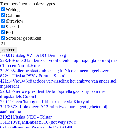
Toon berichten van deze types
Weblog
Column
(P)review
Special
Poll
Scrollbar gebruiken
opslaan
1
00:01
Uitslag AZ - ADO Den Haag
5
23:46
Hoe 30 landen zich voorbereiden op mogelijke oorlog met
China en Noord-Korea
2
22:13
Vollering slaat dubbelslag in Nice en neemt geel over
8
22:11
Uitslag PSV - Fortuna Sittard
4
21:14
Vrouw krijgt door verwisseling het embryo van ander stel
ingebracht
5
20:35
Nieuwe president De la Espriella gaat strijd aan met
drugskartels Colombia
7
20:11
Geen 'happy end' bij seksdate via Kinky.nl
32
19:57
XR blokkeert A12 ruim twee uur, agent gebeten bij
aanhouding
3
19:21
Uitslag NEC - Telstar
15
15:10
VrijMiBabes #316 (not very sfw!)
62
15:09
Random Pics van de Dag #1980