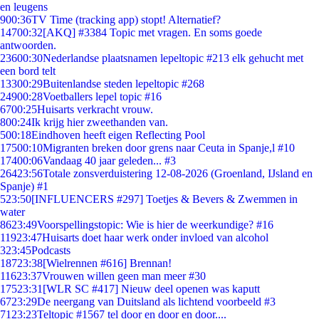
en leugens
9
00:36
TV Time (tracking app) stopt! Alternatief?
147
00:32
[AKQ] #3384 Topic met vragen. En soms goede
antwoorden.
236
00:30
Nederlandse plaatsnamen lepeltopic #213 elk gehucht met
een bord telt
133
00:29
Buitenlandse steden lepeltopic #268
249
00:28
Voetballers lepel topic #16
67
00:25
Huisarts verkracht vrouw.
8
00:24
Ik krijg hier zweethanden van.
5
00:18
Eindhoven heeft eigen Reflecting Pool
175
00:10
Migranten breken door grens naar Ceuta in Spanje,l #10
174
00:06
Vandaag 40 jaar geleden... #3
264
23:56
Totale zonsverduistering 12-08-2026 (Groenland, IJsland en
Spanje) #1
5
23:50
[INFLUENCERS #297] Toetjes & Bevers & Zwemmen in
water
86
23:49
Voorspellingstopic: Wie is hier de weerkundige? #16
119
23:47
Huisarts doet haar werk onder invloed van alcohol
3
23:45
Podcasts
187
23:38
[Wielrennen #616] Brennan!
116
23:37
Vrouwen willen geen man meer #30
175
23:31
[WLR SC #417] Nieuw deel openen was kaputt
67
23:29
De neergang van Duitsland als lichtend voorbeeld #3
71
23:23
Teltopic #1567 tel door en door en door....