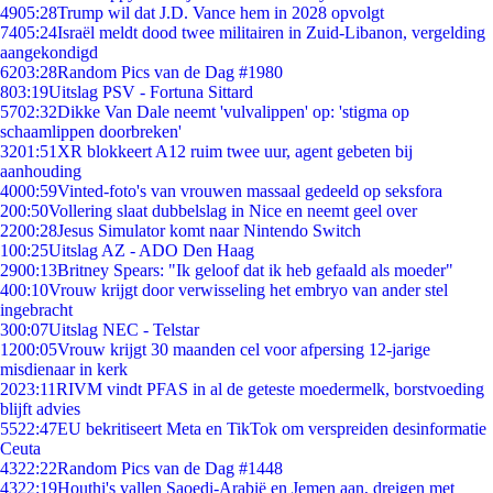
49
05:28
Trump wil dat J.D. Vance hem in 2028 opvolgt
74
05:24
Israël meldt dood twee militairen in Zuid-Libanon, vergelding
aangekondigd
62
03:28
Random Pics van de Dag #1980
8
03:19
Uitslag PSV - Fortuna Sittard
57
02:32
Dikke Van Dale neemt 'vulvalippen' op: 'stigma op
schaamlippen doorbreken'
32
01:51
XR blokkeert A12 ruim twee uur, agent gebeten bij
aanhouding
40
00:59
Vinted-foto's van vrouwen massaal gedeeld op seksfora
2
00:50
Vollering slaat dubbelslag in Nice en neemt geel over
22
00:28
Jesus Simulator komt naar Nintendo Switch
1
00:25
Uitslag AZ - ADO Den Haag
29
00:13
Britney Spears: "Ik geloof dat ik heb gefaald als moeder"
4
00:10
Vrouw krijgt door verwisseling het embryo van ander stel
ingebracht
3
00:07
Uitslag NEC - Telstar
12
00:05
Vrouw krijgt 30 maanden cel voor afpersing 12-jarige
misdienaar in kerk
20
23:11
RIVM vindt PFAS in al de geteste moedermelk, borstvoeding
blijft advies
55
22:47
EU bekritiseert Meta en TikTok om verspreiden desinformatie
Ceuta
43
22:22
Random Pics van de Dag #1448
43
22:19
Houthi's vallen Saoedi-Arabië en Jemen aan, dreigen met