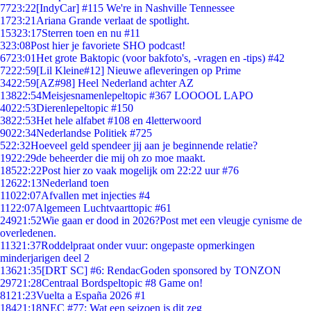
77
23:22
[IndyCar] #115 We're in Nashville Tennessee
17
23:21
Ariana Grande verlaat de spotlight.
153
23:17
Sterren toen en nu #11
3
23:08
Post hier je favoriete SHO podcast!
67
23:01
Het grote Baktopic (voor bakfoto's, -vragen en -tips) #42
72
22:59
[Lil Kleine#12] Nieuwe afleveringen op Prime
34
22:59
[AZ#98] Heel Nederland achter AZ
138
22:54
Meisjesnamenlepeltopic #367 LOOOOL LAPO
40
22:53
Dierenlepeltopic #150
38
22:53
Het hele alfabet #108 en 4letterwoord
90
22:34
Nederlandse Politiek #725
5
22:32
Hoeveel geld spendeer jij aan je beginnende relatie?
19
22:29
de beheerder die mij oh zo moe maakt.
185
22:22
Post hier zo vaak mogelijk om 22:22 uur #76
126
22:13
Nederland toen
110
22:07
Afvallen met injecties #4
11
22:07
Algemeen Luchtvaarttopic #61
249
21:52
Wie gaan er dood in 2026?Post met een vleugje cynisme de
overledenen.
113
21:37
Roddelpraat onder vuur: ongepaste opmerkingen
minderjarigen deel 2
136
21:35
[DRT SC] #6: RendacGoden sponsored by TONZON
297
21:28
Centraal Bordspeltopic #8 Game on!
81
21:23
Vuelta a España 2026 #1
184
21:18
NEC #77: Wat een seizoen is dit zeg