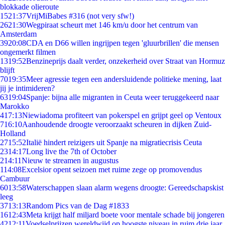
blokkade olieroute
15
21:37
VrijMiBabes #316 (not very sfw!)
26
21:30
Wegpiraat scheurt met 146 km/u door het centrum van
Amsterdam
39
20:08
CDA en D66 willen ingrijpen tegen 'gluurbrillen' die mensen
ongemerkt filmen
13
19:52
Benzineprijs daalt verder, onzekerheid over Straat van Hormuz
blijft
70
19:35
Meer agressie tegen een andersluidende politieke mening, laat
jij je intimideren?
63
19:04
Spanje: bijna alle migranten in Ceuta weer teruggekeerd naar
Marokko
4
17:13
Niewiadoma profiteert van pokerspel en grijpt geel op Ventoux
7
16:10
Aanhoudende droogte veroorzaakt scheuren in dijken Zuid-
Holland
27
15:52
Italië hindert reizigers uit Spanje na migratiecrisis Ceuta
23
14:17
Long live the 7th of October
2
14:11
Nieuw te streamen in augustus
1
14:08
Excelsior opent seizoen met ruime zege op promovendus
Cambuur
60
13:58
Waterschappen slaan alarm wegens droogte: Gereedschapskist
leeg
37
13:13
Random Pics van de Dag #1833
16
12:43
Meta krijgt half miljard boete voor mentale schade bij jongeren
42
12:11
Voedselprijzen wereldwijd op hoogste niveau in ruim drie jaar