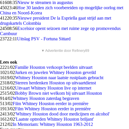
616
08:35
Nieuw te streamen in augustus
450
23:46
Hoe 30 landen zich voorbereiden op mogelijke oorlog met
China en Noord-Korea
412
20:35
Nieuwe president De la Espriella gaat strijd aan met
drugskartels Colombia
245
08:56
Excelsior opent seizoen met ruime zege op promovendus
Cambuur
237
22:11
Uitslag PSV - Fortuna Sittard
▼ Advertentie door Refinery89
Lees ook
22
21/02
Familie Houston verkoopt beelden uitvaart
10
21/02
Jurken en juwelen Whitney Houston geveild
16
19/02
Whitney Houston naar laatste rustplaats gebracht
23
18/02
Sterren herdenken Houston op uitvaartdienst
12
16/02
Uitvaart Whitney Houston live op internet
25
15/02
Bobby Brown niet welkom bij uitvaart Houston
9
14/02
Whitney Houston zaterdag begraven
5
13/02
Film Whitney Houston eerder in première
19
13/02
Film Whitney Houston eerder in première
24
13/02
'Whitney Houston dood door medicijnen en alcohol'
16
12/02
'Laatste optreden Whitney Houston briljant'
2
12/02
In Memoriam: Whitney Houston 1963-2012