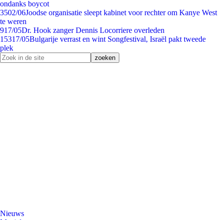
ondanks boycot
35
02/06
Joodse organisatie sleept kabinet voor rechter om Kanye West
te weren
9
17/05
Dr. Hook zanger Dennis Locorriere overleden
153
17/05
Bulgarije verrast en wint Songfestival, Israël pakt tweede
plek
Nieuws