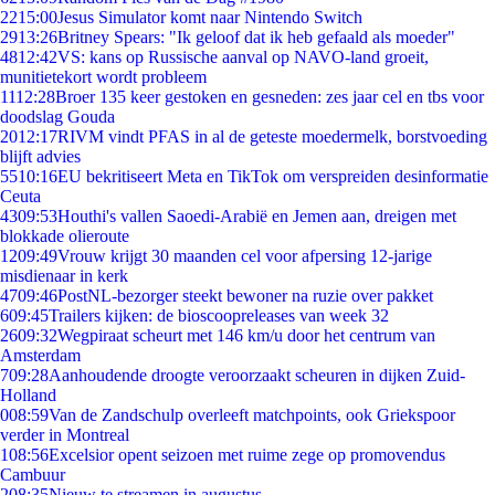
22
15:00
Jesus Simulator komt naar Nintendo Switch
29
13:26
Britney Spears: "Ik geloof dat ik heb gefaald als moeder"
48
12:42
VS: kans op Russische aanval op NAVO-land groeit,
munitietekort wordt probleem
11
12:28
Broer 135 keer gestoken en gesneden: zes jaar cel en tbs voor
doodslag Gouda
20
12:17
RIVM vindt PFAS in al de geteste moedermelk, borstvoeding
blijft advies
55
10:16
EU bekritiseert Meta en TikTok om verspreiden desinformatie
Ceuta
43
09:53
Houthi's vallen Saoedi-Arabië en Jemen aan, dreigen met
blokkade olieroute
12
09:49
Vrouw krijgt 30 maanden cel voor afpersing 12-jarige
misdienaar in kerk
47
09:46
PostNL-bezorger steekt bewoner na ruzie over pakket
6
09:45
Trailers kijken: de bioscoopreleases van week 32
26
09:32
Wegpiraat scheurt met 146 km/u door het centrum van
Amsterdam
7
09:28
Aanhoudende droogte veroorzaakt scheuren in dijken Zuid-
Holland
0
08:59
Van de Zandschulp overleeft matchpoints, ook Griekspoor
verder in Montreal
1
08:56
Excelsior opent seizoen met ruime zege op promovendus
Cambuur
2
08:35
Nieuw te streamen in augustus