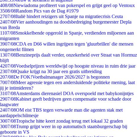
4
08/08
Niewiadoma profiteert van pokerspel en grijpt geel op Ventoux
35
08/08
Random Pics van de Dag #1979
27
07/08
Italië hindert reizigers uit Spanje na migratiecrisis Ceuta
24
07/08
Vier aanhoudingen na doodsbedreiging burgemeester Depla
van Breda
11
07/08
Smokkelbende opgerold in Spanje, verdienden miljoenen aan
migranten
39
07/08
CDA en D66 willen ingrijpen tegen 'gluurbrillen' die mensen
ongemerkt filmen
13
07/08
Benzineprijs daalt verder, onzekerheid over Straat van Hormuz
blijft
42
07/08
Voedselprijzen wereldwijd op hoogste niveau in ruim drie jaar
23
07/08
Quake krijgt na 30 jaar een gratis uitbreiding
2
07/08
De FOK!Voetbalmanager 2026/2027 is begonnen
70
07/08
Meer agressie tegen een andersluidende politieke mening, laat
jij je intimideren?
31
07/08
Amsterdams dierenasiel DOA overspoeld met babykonijntjes
29
07/08
Kabinet geeft bedrijven geen compensatie voor schade door
laagwater
24
07/08
OM eist TBS tegen verwarde man die agenten stak met
aardappelschilmesje
30
07/08
Tropische hitte keert zondag terug met lokaal 32 graden
30
07/08
Trump grijpt weer in op automatisch staatsburgerschap bij
geboorte in VS