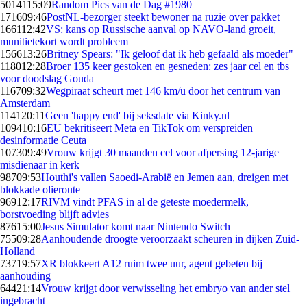
50141
15:09
Random Pics van de Dag #1980
1716
09:46
PostNL-bezorger steekt bewoner na ruzie over pakket
1661
12:42
VS: kans op Russische aanval op NAVO-land groeit,
munitietekort wordt probleem
1566
13:26
Britney Spears: "Ik geloof dat ik heb gefaald als moeder"
1180
12:28
Broer 135 keer gestoken en gesneden: zes jaar cel en tbs
voor doodslag Gouda
1167
09:32
Wegpiraat scheurt met 146 km/u door het centrum van
Amsterdam
1141
20:11
Geen 'happy end' bij seksdate via Kinky.nl
1094
10:16
EU bekritiseert Meta en TikTok om verspreiden
desinformatie Ceuta
1073
09:49
Vrouw krijgt 30 maanden cel voor afpersing 12-jarige
misdienaar in kerk
987
09:53
Houthi's vallen Saoedi-Arabië en Jemen aan, dreigen met
blokkade olieroute
969
12:17
RIVM vindt PFAS in al de geteste moedermelk,
borstvoeding blijft advies
876
15:00
Jesus Simulator komt naar Nintendo Switch
755
09:28
Aanhoudende droogte veroorzaakt scheuren in dijken Zuid-
Holland
737
19:57
XR blokkeert A12 ruim twee uur, agent gebeten bij
aanhouding
644
21:14
Vrouw krijgt door verwisseling het embryo van ander stel
ingebracht