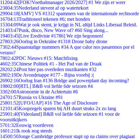
112
04:42
[FOK!Voetbalmanager 2026/2027] #1 We zijn er weer
238
04:35
Nederland stevent af op watertekort
299
04:18
[AMV] VS #1312 spammers van de internationale rechtsorde
167
04:13
Traditioneel tekenen #6; met honden
153
04:09
Wat je ook stemt, je krijgt in NL altijd Links Liberaal Beleid.
214
03:47
Punk, disco, New Wave of? #60 Sing along...
194
03:45
[Live Eredivisie #1786] We zijn begonnen!
278
03:26
Oorlog in Oekraïne #1318 Drone baby drone
73
02:44
Spaanstalige nummers #34 A que calor nos pasaremos por el
verano?
78
02:42
PDC Nieuws #15: Matchfixing
46
02:35
Chinese Politiek #1 - Het Pad van de Draak
282
02:24
Post hier pas overleden muzikanten #32
28
02:19
De Avondetappe #177 - Bijna voorbij :(
269
02:16
Oorlog Iran #136 Bridge and powerplant day incoming?
198
02:00
[RTL] B&B vol liefde 6de seizoen #4
33
02:00
Astronomie in de Achtertuin #6
247
01:57
Russia vs Ukraine #91
258
01:52
[UFO/UAP] #16 The Age of Disclosure
121
01:45
Koopzegels sparen bij AH duurt straks 2x zo lang
259
01:40
[Videoland] B&B vol liefde 6de seizoen #1 voor de
vooruitkijkers
57
01:32
Eeuwig voortleven
16
01:21
Ik rook nog steeds
145
00:50
Jonge Cambridge professor stapt op na claims over plagiaat