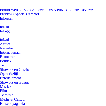
Forum
Weblog
Zoek
Actieve Items
Nieuws
Columns
Reviews
Previews
Specials
Archief
Inloggen
fok.nl
Inloggen
fok.nl
Actueel
Nederland
Internationaal
Economie
Politiek
Tech
Showbiz en Gossip
Opmerkelijk
Entertainment
Showbiz en Gossip
Muziek
Film
Televisie
Media & Cultuur
Bioscoopagenda