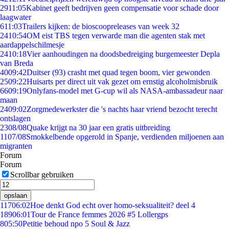
29
11:05
Kabinet geeft bedrijven geen compensatie voor schade door
laagwater
6
11:03
Trailers kijken: de bioscoopreleases van week 32
24
10:54
OM eist TBS tegen verwarde man die agenten stak met
aardappelschilmesje
24
10:18
Vier aanhoudingen na doodsbedreiging burgemeester Depla
van Breda
40
09:42
Duitser (93) crasht met quad tegen boom, vier gewonden
25
09:22
Huisarts per direct uit vak gezet om ernstig alcoholmisbruik
66
09:19
Onlyfans-model met G-cup wil als NASA-ambassadeur naar
maan
24
09:02
Zorgmedewerkster die 's nachts haar vriend bezocht terecht
ontslagen
23
08/08
Quake krijgt na 30 jaar een gratis uitbreiding
11
07/08
Smokkelbende opgerold in Spanje, verdienden miljoenen aan
migranten
Forum
Forum
Scrollbar gebruiken
opslaan
117
06:02
Hoe denkt God echt over homo-seksualiteit? deel 4
189
06:01
Tour de France femmes 2026 #5 Lollergps
8
05:50
Petitie behoud npo 5 Soul & Jazz