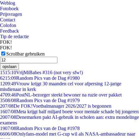
Weblog
Fotoboek
Prijsvragen
Contact
Colofon
Feedback
Tip de redactie
FOK!
FOK!
Scrollbar gebruiken
opslaan
15
15:10
VrijMiBabes #316 (not very sfw!)
62
15:09
Random Pics van de Dag #1980
12
09:49
Vrouw krijgt 30 maanden cel voor afpersing 12-jarige
misdienaar in kerk
47
09:46
PostNL-bezorger steekt bewoner na ruzie over pakket
35
08/08
Random Pics van de Dag #1979
2
07/08
De FOK!Voetbalmanager 2026/2027 is begonnen
16
07/08
Meta krijgt half miljard boete voor mentale schade bij jongeren
20
07/08
Denemarken pakt AI-gebruik in scholen aan: extra mondelinge
examens
19
07/08
Random Pics van de Dag #1978
66
06/08
Onlyfans-model met G-cup wil als NASA-ambassadeur naar