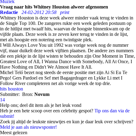
Muziek
Vraag naar hits Whitney Houston alweer afgenomen
Redactie
24-02-2012 20:58
print
Whitney Houston is deze week alweer minder vaak terug te vinden in
de Single Top 100. De zangeres rukte een week geleden postuum op
in de hitlijst met twaalf hits, waarvan de hoogste binnenkwam op de
vijfde plaats. Deze week is ze zeven keer terug te vinden in de lijst,
met als hoogste een notering een twintigste plek.
I Will Always Love You uit 1992 was vorige week nog de nummer
vijf, maar duikelt deze week vijftien plaatsen. De andere zes nummers
die een plekje in de lijst wisten te behouden zijn One Moment in Time,
Greatest Love of All, I Wanna Dance with Somebody, All At Once, I
Have Nothing en Didn't We Almost Have It All.
Michel Teló bezet nog steeds de eerste positie met zijn Ai Si Eu Te
Pego! Gers Pardoel en Sef met Bagagedrager en Lykke Li met I
Follow River completeren net als vorige week de top drie.
hits
houston
Submitter:
Bron:
Novum
14
Help ons; deel dit item als je het leuk vond
Heb je een hete scoop over een celebrity gespot?
Tip ons dan via de
submit!
Zoek jij altijd de leukste nieuwtjes en kun je daar leuk over schrijven?
Meld je aan als nieuwsposter!
Meest gelezen