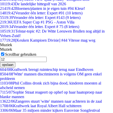
101
19:43
De landelijke hittegolf van 2026
214
19:42
Bloemen/planten in je eigen tuin #94 Kleur!
148
19:42
Verander één letter: Expert #91 (10 letters)
55
19:39
Verander één letter: Expert #143 (9 letters)
2
19:36
UEFA Super Cup #1 PSG - Aston Villa
20
19:34
Verander één letter. Expert # 75 (8 letters)
105
19:31
Telstar-topic #2: De Witte Leeuwen Brullen nog altijd in
Velsen-Zuid!
177
19:28
[Keuken Kampioen Divisie] #44 Vitesse mag weg
Muziek
Muziek
Scrollbar gebruiken
opslaan
6
04/08
Kraftwerk brengt ruimteschip terug naar Eindhoven
85
04/08
'Witte' mannen discrimineren is volgens OM geen enkel
probleem
11
03/08
Phil Collins dronk zich bijna dood, kinderen moesten al
afscheid nemen
71
15/07
Sophie Straat reageert op ophef op haar haatoproep naar
blanke mannen
136
22/06
Zangeres stuurt 'witte' mannen naar achteren in de zaal
17
08/06
Kraftwerk laat Royal Albert Hall schitteren
33
06/06
Maar 35 miljoen minder kijkers Eurovisie Songfestival