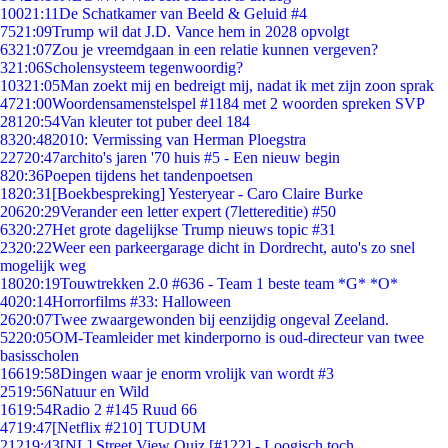
100
21:11
De Schatkamer van Beeld & Geluid #4
75
21:09
Trump wil dat J.D. Vance hem in 2028 opvolgt
63
21:07
Zou je vreemdgaan in een relatie kunnen vergeven?
3
21:06
Scholensysteem tegenwoordig?
103
21:05
Man zoekt mij en bedreigt mij, nadat ik met zijn zoon sprak
47
21:00
Woordensamenstelspel #1184 met 2 woorden spreken SVP
281
20:54
Van kleuter tot puber deel 184
83
20:48
2010: Vermissing van Herman Ploegstra
227
20:47
archito's jaren '70 huis #5 - Een nieuw begin
8
20:36
Poepen tijdens het tandenpoetsen
18
20:31
[Boekbespreking] Yesteryear - Caro Claire Burke
206
20:29
Verander een letter expert (7lettereditie) #50
63
20:27
Het grote dagelijkse Trump nieuws topic #31
23
20:22
Weer een parkeergarage dicht in Dordrecht, auto's zo snel
mogelijk weg
180
20:19
Touwtrekken 2.0 #636 - Team 1 beste team *G* *O*
40
20:14
Horrorfilms #33: Halloween
26
20:07
Twee zwaargewonden bij eenzijdig ongeval Zeeland.
52
20:05
OM-Teamleider met kinderporno is oud-directeur van twee
basisscholen
166
19:58
Dingen waar je enorm vrolijk van wordt #3
25
19:56
Natuur en Wild
16
19:54
Radio 2 #145 Ruud 66
47
19:47
[Netflix #210] TUDUM
212
19:43
[NL] Street View Quiz [#122] - Loogisch toch