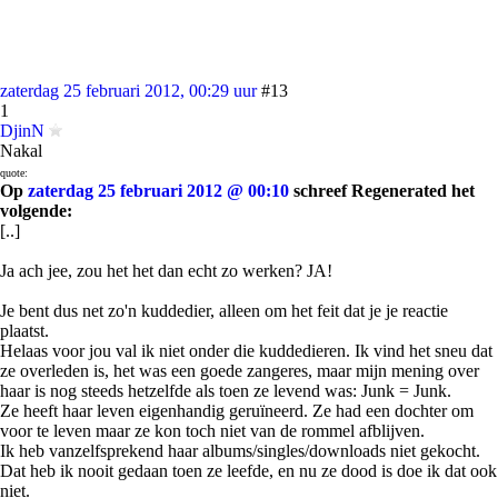
zaterdag 25 februari 2012, 00:29 uur
#13
1
DjinN
Nakal
quote:
Op
zaterdag 25 februari 2012 @ 00:10
schreef Regenerated het
volgende:
[..]
Ja ach jee, zou het het dan echt zo werken? JA!
Je bent dus net zo'n kuddedier, alleen om het feit dat je je reactie
plaatst.
Helaas voor jou val ik niet onder die kuddedieren. Ik vind het sneu dat
ze overleden is, het was een goede zangeres, maar mijn mening over
haar is nog steeds hetzelfde als toen ze levend was: Junk = Junk.
Ze heeft haar leven eigenhandig geruïneerd. Ze had een dochter om
voor te leven maar ze kon toch niet van de rommel afblijven.
Ik heb vanzelfsprekend haar albums/singles/downloads niet gekocht.
Dat heb ik nooit gedaan toen ze leefde, en nu ze dood is doe ik dat ook
niet.