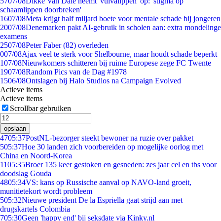
57
07/08
Dikke Van Dale neemt 'vulvalippen' op: 'stigma op
schaamlippen doorbreken'
16
07/08
Meta krijgt half miljard boete voor mentale schade bij jongeren
20
07/08
Denemarken pakt AI-gebruik in scholen aan: extra mondelinge
examens
25
07/08
Peter Faber (82) overleden
0
07/08
Ajax veel te sterk voor Shelbourne, maar houdt schade beperkt
1
07/08
Nieuwkomers schitteren bij ruime Europese zege FC Twente
19
07/08
Random Pics van de Dag #1978
15
06/08
Ontslagen bij Halo Studios na Campaign Evolved
Actieve items
Actieve items
Scrollbar gebruiken
opslaan
47
05:37
PostNL-bezorger steekt bewoner na ruzie over pakket
5
05:37
Hoe 30 landen zich voorbereiden op mogelijke oorlog met
China en Noord-Korea
11
05:35
Broer 135 keer gestoken en gesneden: zes jaar cel en tbs voor
doodslag Gouda
48
05:34
VS: kans op Russische aanval op NAVO-land groeit,
munitietekort wordt probleem
5
05:32
Nieuwe president De la Espriella gaat strijd aan met
drugskartels Colombia
7
05:30
Geen 'happy end' bij seksdate via Kinky.nl