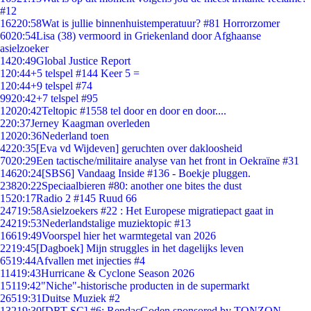
#12
162
20:58
Wat is jullie binnenhuistemperatuur? #81 Horrorzomer
60
20:54
Lisa (38) vermoord in Griekenland door Afghaanse
asielzoeker
14
20:49
Global Justice Report
1
20:44
+5 telspel #144 Keer 5 =
1
20:44
+9 telspel #74
99
20:42
+7 telspel #95
120
20:42
Teltopic #1558 tel door en door en door....
2
20:37
Jerney Kaagman overleden
120
20:36
Nederland toen
42
20:35
[Eva vd Wijdeven] geruchten over dakloosheid
70
20:29
Een tactische/militaire analyse van het front in Oekraïne #31
146
20:24
[SBS6] Vandaag Inside #136 - Boekje pluggen.
238
20:22
Speciaalbieren #80: another one bites the dust
15
20:17
Radio 2 #145 Ruud 66
247
19:58
Asielzoekers #22 : Het Europese migratiepact gaat in
242
19:53
Nederlandstalige muziektopic #13
166
19:49
Voorspel hier het warmtegetal van 2026
22
19:45
[Dagboek] Mijn struggles in het dagelijks leven
65
19:44
Afvallen met injecties #4
114
19:43
Hurricane & Cyclone Season 2026
151
19:42
"Niche"-historische producten in de supermarkt
265
19:31
Duitse Muziek #2
132
19:30
[DRT SC] #6: RendacGoden sponsored by TONZON