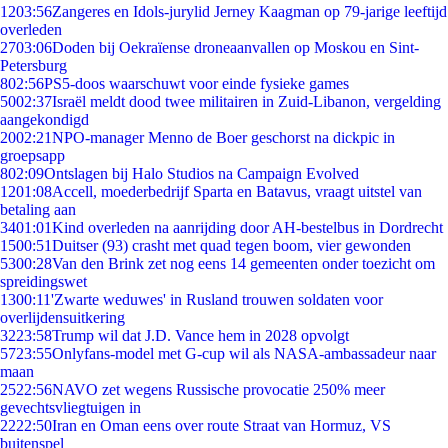
12
03:56
Zangeres en Idols-jurylid Jerney Kaagman op 79-jarige leeftijd
overleden
27
03:06
Doden bij Oekraïense droneaanvallen op Moskou en Sint-
Petersburg
8
02:56
PS5-doos waarschuwt voor einde fysieke games
50
02:37
Israël meldt dood twee militairen in Zuid-Libanon, vergelding
aangekondigd
20
02:21
NPO-manager Menno de Boer geschorst na dickpic in
groepsapp
8
02:09
Ontslagen bij Halo Studios na Campaign Evolved
12
01:08
Accell, moederbedrijf Sparta en Batavus, vraagt uitstel van
betaling aan
34
01:01
Kind overleden na aanrijding door AH-bestelbus in Dordrecht
15
00:51
Duitser (93) crasht met quad tegen boom, vier gewonden
53
00:28
Van den Brink zet nog eens 14 gemeenten onder toezicht om
spreidingswet
13
00:11
'Zwarte weduwes' in Rusland trouwen soldaten voor
overlijdensuitkering
32
23:58
Trump wil dat J.D. Vance hem in 2028 opvolgt
57
23:55
Onlyfans-model met G-cup wil als NASA-ambassadeur naar
maan
25
22:56
NAVO zet wegens Russische provocatie 250% meer
gevechtsvliegtuigen in
22
22:50
Iran en Oman eens over route Straat van Hormuz, VS
buitenspel