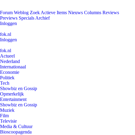
Forum
Weblog
Zoek
Actieve Items
Nieuws
Columns
Reviews
Previews
Specials
Archief
Inloggen
fok.nl
Inloggen
fok.nl
Actueel
Nederland
Internationaal
Economie
Politiek
Tech
Showbiz en Gossip
Opmerkelijk
Entertainment
Showbiz en Gossip
Muziek
Film
Televisie
Media & Cultuur
Bioscoopagenda