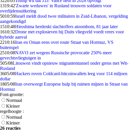
32
20:03
Trump wil dat J.D. Vance hem in 2028 opvolgt
13
19:42
'Zwarte weduwes' in Rusland trouwen soldaten voor
overlijdensuitkering
50
10:59
Israël meldt dood twee militairen in Zuid-Libanon, vergelding
aangekondigd
15
10:48
Hiroshima herdenkt slachtoffers atoombom, 81 jaar later
16
10:32
Drone met explosieven bij Duits vliegveld voedt vrees voor
hybride aanval
22
10:16
Iran en Oman eens over route Straat van Hormuz, VS
buitenspel
25
10:08
NAVO zet wegens Russische provocatie 250% meer
gevechtsvliegtuigen in
5
05/08
Litouwen vindt opnieuw migrantentunnel onder grens met Wit-
Rusland
36
05/08
Hackers roven Coldcard-bitcoinwallets leeg voor 114 miljoen
dollar
18
05/08
Iran overweegt Europese hulp bij ruimen mijnen in Straat van
Hormuz
Font-grootte:
Normaal
Kleiner
regelhoogte :
Normaal
Kleiner
26 reacties