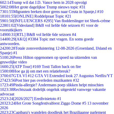
6
02:14
Trump wil dat J.D. Vance hem in 2028 opvolgt
50
02:08
Het grote dagelijkse Trump nieuws topic #31
73
01:55
Migranten breken door grens naar Ceuta in Spanje,l #10
181
01:55
[ONLINE] Roddelpraat Topic #21
59
01:50
[INFLUENCERS #295] Van flodderslinger tot Shrek-crème
228
01:02
[Videoland] B&B vol liefde 6de seizoen #1 voor de
vooruitkijkers
149
00:31
[RTL] B&B vol liefde 6de seizoen #4
144
00:29
[AKQ] #3384 Topic met vragen. En soms goede
antwoorden.
242
00:28
Totale zonsverduistering 12-08-2026 (Groenland, IJsland en
Spanje) #1
51
00:26
Perez Hilton opgenomen op spoed na uitzenden van
gruwelijke video
16
00:25
[ATP Tour] #169 Tosti Tallon back on fire
15
00:08
Hoe ga jij om met een relatiebreuk?
37
00:07
GTA VI #12 GTA VI Extended look 27 Augustus Netflix/YT
274
23:56
Post hier pas overleden muzikanten #32
17
23:49
Pinda-allergie? Andermans poep slikken helpt misschien
10
23:38
Rechtszaak dodelijk ongeluk uitgesteld vanwege vakantie
advocaat
25
23:24
[2026/2027] Eredivisietoto #1
203
23:24
Het Grote Songfestivalfeest Ziggo Dome #5 13 november
2026
20
23:23
Capibara's wandelen doodleuk het Braziliaanse parlement