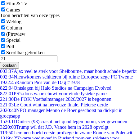
Film & Tv
Games
Toon berichten van deze types
Weblog
Column
(P)review
Special
Poll
Scrollbar gebruiken
opslaan
0
03:37
Ajax veel te sterk voor Shelbourne, maar houdt schade beperkt
0
02:34
Nieuwkomers schitteren bij ruime Europese zege FC Twente
19
22:45
Random Pics van de Dag #1978
8
22:04
Ontslagen bij Halo Studios na Campaign Evolved
8
22:01
PS5-doos waarschuwt voor einde fysieke games
2
21:30
De FOK!Voetbalmanager 2026/2027 is begonnen
2
21:03
Le Court wint na nerveuze finale, Pieterse derde
20
20:40
NPO-manager Menno de Boer geschorst na dickpic in
groepsapp
15
20:11
Duitser (93) crasht met quad tegen boom, vier gewonden
32
20:03
Trump wil dat J.D. Vance hem in 2028 opvolgt
1
19:50
Lemmen boekt eerste profzege in zware Ronde van Polen-rit
13
19:42
'Zwarte weduwes' in Rusland trouwen soldaten voor