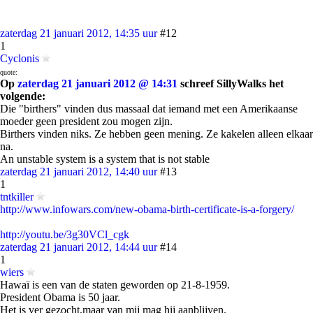
zaterdag 21 januari 2012, 14:35 uur
#12
1
Cyclonis
quote:
Op
zaterdag 21 januari 2012 @ 14:31
schreef SillyWalks het
volgende:
Die "birthers" vinden dus massaal dat iemand met een Amerikaanse
moeder geen president zou mogen zijn.
Birthers vinden niks. Ze hebben geen mening. Ze kakelen alleen elkaar
na.
An unstable system is a system that is not stable
zaterdag 21 januari 2012, 14:40 uur
#13
1
tntkiller
http://www.infowars.com/new-obama-birth-certificate-is-a-forgery/
http://youtu.be/3g30VCl_cgk
zaterdag 21 januari 2012, 14:44 uur
#14
1
wiers
Hawaï is een van de staten geworden op 21-8-1959.
President Obama is 50 jaar.
Het is ver gezocht,maar van mij mag hij aanblijven.