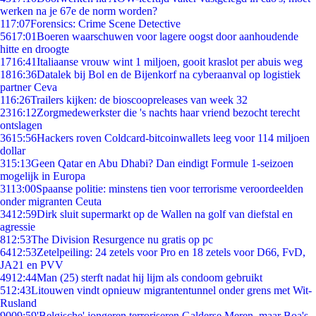
werken na je 67e de norm worden?
1
17:07
Forensics: Crime Scene Detective
56
17:01
Boeren waarschuwen voor lagere oogst door aanhoudende
hitte en droogte
17
16:41
Italiaanse vrouw wint 1 miljoen, gooit kraslot per abuis weg
18
16:36
Datalek bij Bol en de Bijenkorf na cyberaanval op logistiek
partner Ceva
1
16:26
Trailers kijken: de bioscoopreleases van week 32
23
16:12
Zorgmedewerkster die 's nachts haar vriend bezocht terecht
ontslagen
36
15:56
Hackers roven Coldcard-bitcoinwallets leeg voor 114 miljoen
dollar
3
15:13
Geen Qatar en Abu Dhabi? Dan eindigt Formule 1-seizoen
mogelijk in Europa
31
13:00
Spaanse politie: minstens tien voor terrorisme veroordeelden
onder migranten Ceuta
34
12:59
Dirk sluit supermarkt op de Wallen na golf van diefstal en
agressie
8
12:53
The Division Resurgence nu gratis op pc
64
12:53
Zetelpeiling: 24 zetels voor Pro en 18 zetels voor D66, FvD,
JA21 en PVV
49
12:44
Man (25) sterft nadat hij lijm als condoom gebruikt
5
12:43
Litouwen vindt opnieuw migrantentunnel onder grens met Wit-
Rusland
90
09:59
'Belgische' jongeren terroriseren Galderse Meren, maar Boa's