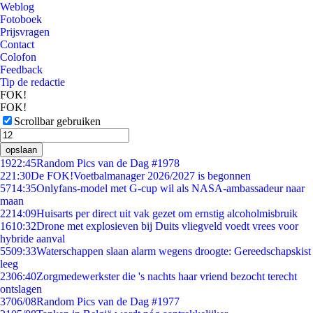
Weblog
Fotoboek
Prijsvragen
Contact
Colofon
Feedback
Tip de redactie
FOK!
FOK!
Scrollbar gebruiken
opslaan
19
22:45
Random Pics van de Dag #1978
2
21:30
De FOK!Voetbalmanager 2026/2027 is begonnen
57
14:35
Onlyfans-model met G-cup wil als NASA-ambassadeur naar
maan
22
14:09
Huisarts per direct uit vak gezet om ernstig alcoholmisbruik
16
10:32
Drone met explosieven bij Duits vliegveld voedt vrees voor
hybride aanval
55
09:33
Waterschappen slaan alarm wegens droogte: Gereedschapskist
leeg
23
06:40
Zorgmedewerkster die 's nachts haar vriend bezocht terecht
ontslagen
37
06/08
Random Pics van de Dag #1977