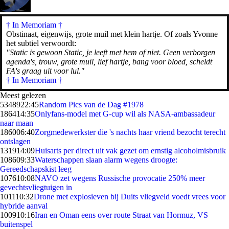
† In Memoriam
†
Obstinaat, eigenwijs, grote muil met klein hartje. Of zoals Yvonne
het subtiel verwoordt:
"Static is gewoon Static, je leeft met hem of niet. Geen verborgen
agenda's, trouw, grote muil, lief hartje, bang voor bloed, scheldt
FA's graag uit voor lul."
† In Memoriam †
Meest gelezen
53489
22:45
Random Pics van de Dag #1978
1864
14:35
Onlyfans-model met G-cup wil als NASA-ambassadeur
naar maan
1860
06:40
Zorgmedewerkster die 's nachts haar vriend bezocht terecht
ontslagen
1319
14:09
Huisarts per direct uit vak gezet om ernstig alcoholmisbruik
1086
09:33
Waterschappen slaan alarm wegens droogte:
Gereedschapskist leeg
1076
10:08
NAVO zet wegens Russische provocatie 250% meer
gevechtsvliegtuigen in
1011
10:32
Drone met explosieven bij Duits vliegveld voedt vrees voor
hybride aanval
1009
10:16
Iran en Oman eens over route Straat van Hormuz, VS
buitenspel