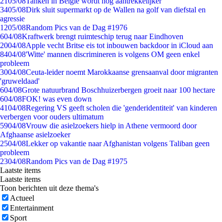
21
05/08
Tanken in België wordt nóg aantrekkelijker
34
05/08
Dirk sluit supermarkt op de Wallen na golf van diefstal en
agressie
12
05/08
Random Pics van de Dag #1976
6
04/08
Kraftwerk brengt ruimteschip terug naar Eindhoven
20
04/08
Apple vecht Britse eis tot inbouwen backdoor in iCloud aan
84
04/08
'Witte' mannen discrimineren is volgens OM geen enkel
probleem
30
04/08
Ceuta-leider noemt Marokkaanse grensaanval door migranten
'gruweldaad'
6
04/08
Grote natuurbrand Boschhuizerbergen groeit naar 100 hectare
6
04/08
FOK! was even down
41
04/08
Regering VS geeft scholen die 'genderidentiteit' van kinderen
verbergen voor ouders ultimatum
59
04/08
Vrouw die asielzoekers hielp in Athene vermoord door
Afghaanse asielzoeker
25
04/08
Lekker op vakantie naar Afghanistan volgens Taliban geen
probleem
23
04/08
Random Pics van de Dag #1975
Laatste items
Laatste items
Toon berichten uit deze thema's
Actueel
Entertainment
Sport