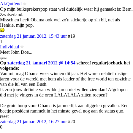
Al-Qutfend
Op mijn buiksprekerspop staat wel duidelijk waar hij gemaakt is: Bern,
Zwitserland.
Misschien heeft Obama ook wel zo'n stickertje op z'n bil, net als
Henkie, mijn pop.
zaterdag 21 januari 2012, 15:43 uur
#19
1
Individual
Meet John Doe...
quote:
Op
zaterdag 21 januari 2012 @ 14:54
schreef regularjoeback het
volgende:
Van mij mag Obama weer winnen dit jaar. Het waren relatief rustige
jaren voor de wereld met hem als leader of the free world ten opzichte
van die lul van een Bush.
Ik zou jouw definite van wilde jaren niet willen zien dan! Afgelopen
tijd met je vingers in de oren LALALALA zitten roepen?
De grote hoop voor Obama is jammerlijk aan diggelen gevallen. Een
beetje president rammelt in het minste geval nog aan de status quo.
reset
zaterdag 21 januari 2012, 16:27 uur
#20
0
Funkamental