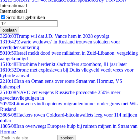
Internationaal
Internationaal
Scrollbar gebruiken
opslaan
32
20:03
Trump wil dat J.D. Vance hem in 2028 opvolgt
13
19:42
'Zwarte weduwes' in Rusland trouwen soldaten voor
overlijdensuitkering
50
10:59
Israël meldt dood twee militairen in Zuid-Libanon, vergelding
aangekondigd
15
10:48
Hiroshima herdenkt slachtoffers atoombom, 81 jaar later
16
10:32
Drone met explosieven bij Duits vliegveld voedt vrees voor
hybride aanval
22
10:16
Iran en Oman eens over route Straat van Hormuz, VS
buitenspel
25
10:08
NAVO zet wegens Russische provocatie 250% meer
gevechtsvliegtuigen in
5
05/08
Litouwen vindt opnieuw migrantentunnel onder grens met Wit-
Rusland
36
05/08
Hackers roven Coldcard-bitcoinwallets leeg voor 114 miljoen
dollar
18
05/08
Iran overweegt Europese hulp bij ruimen mijnen in Straat van
Hormuz