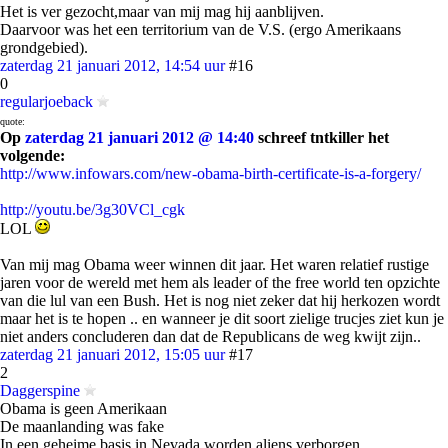
Het is ver gezocht,maar van mij mag hij aanblijven.
Daarvoor was het een territorium van de V.S. (ergo Amerikaans
grondgebied).
zaterdag 21 januari 2012, 14:54 uur
#16
0
regularjoeback
quote:
Op
zaterdag 21 januari 2012 @ 14:40
schreef tntkiller het
volgende:
http://www.infowars.com/new-obama-birth-certificate-is-a-forgery/
http://youtu.be/3g30VCl_cgk
LOL
Van mij mag Obama weer winnen dit jaar. Het waren relatief rustige
jaren voor de wereld met hem als leader of the free world ten opzichte
van die lul van een Bush. Het is nog niet zeker dat hij herkozen wordt
maar het is te hopen .. en wanneer je dit soort zielige trucjes ziet kun je
niet anders concluderen dan dat de Republicans de weg kwijt zijn..
zaterdag 21 januari 2012, 15:05 uur
#17
2
Daggerspine
Obama is geen Amerikaan
De maanlanding was fake
In een geheime basis in Nevada worden aliens verborgen.