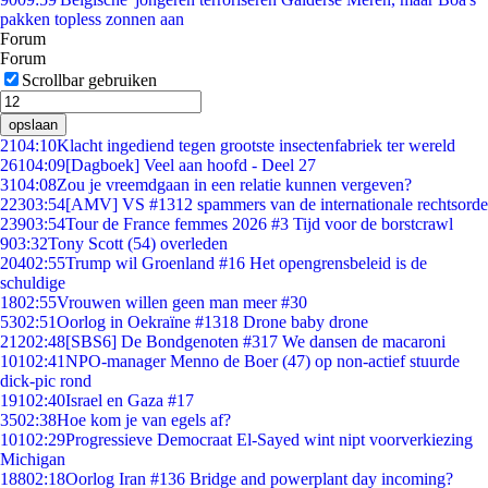
pakken topless zonnen aan
Forum
Forum
Scrollbar gebruiken
opslaan
21
04:10
Klacht ingediend tegen grootste insectenfabriek ter wereld
261
04:09
[Dagboek] Veel aan hoofd - Deel 27
31
04:08
Zou je vreemdgaan in een relatie kunnen vergeven?
223
03:54
[AMV] VS #1312 spammers van de internationale rechtsorde
239
03:54
Tour de France femmes 2026 #3 Tijd voor de borstcrawl
9
03:32
Tony Scott (54) overleden
204
02:55
Trump wil Groenland #16 Het opengrensbeleid is de
schuldige
18
02:55
Vrouwen willen geen man meer #30
53
02:51
Oorlog in Oekraïne #1318 Drone baby drone
212
02:48
[SBS6] De Bondgenoten #317 We dansen de macaroni
101
02:41
NPO-manager Menno de Boer (47) op non-actief stuurde
dick-pic rond
191
02:40
Israel en Gaza #17
35
02:38
Hoe kom je van egels af?
101
02:29
Progressieve Democraat El-Sayed wint nipt voorverkiezing
Michigan
188
02:18
Oorlog Iran #136 Bridge and powerplant day incoming?