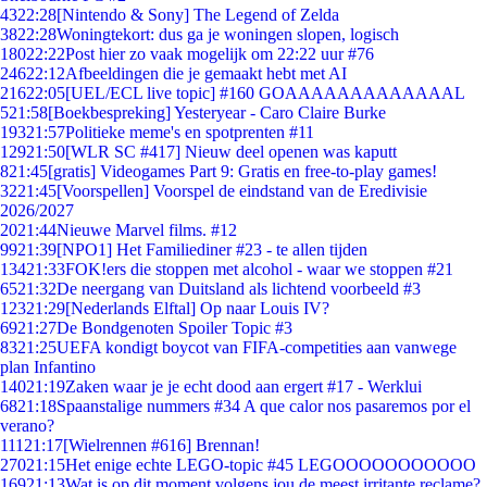
43
22:28
[Nintendo & Sony] The Legend of Zelda
38
22:28
Woningtekort: dus ga je woningen slopen, logisch
180
22:22
Post hier zo vaak mogelijk om 22:22 uur #76
246
22:12
Afbeeldingen die je gemaakt hebt met AI
216
22:05
[UEL/ECL live topic] #160 GOAAAAAAAAAAAAAL
5
21:58
[Boekbespreking] Yesteryear - Caro Claire Burke
193
21:57
Politieke meme's en spotprenten #11
129
21:50
[WLR SC #417] Nieuw deel openen was kaputt
8
21:45
[gratis] Videogames Part 9: Gratis en free-to-play games!
32
21:45
[Voorspellen] Voorspel de eindstand van de Eredivisie
2026/2027
20
21:44
Nieuwe Marvel films. #12
99
21:39
[NPO1] Het Familiediner #23 - te allen tijden
134
21:33
FOK!ers die stoppen met alcohol - waar we stoppen #21
65
21:32
De neergang van Duitsland als lichtend voorbeeld #3
123
21:29
[Nederlands Elftal] Op naar Louis IV?
69
21:27
De Bondgenoten Spoiler Topic #3
83
21:25
UEFA kondigt boycot van FIFA-competities aan vanwege
plan Infantino
140
21:19
Zaken waar je je echt dood aan ergert #17 - Werklui
68
21:18
Spaanstalige nummers #34 A que calor nos pasaremos por el
verano?
111
21:17
[Wielrennen #616] Brennan!
270
21:15
Het enige echte LEGO-topic #45 LEGOOOOOOOOOOO
169
21:13
Wat is op dit moment volgens jou de meest irritante reclame?