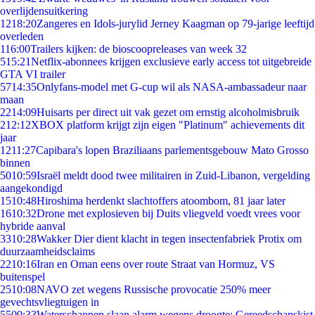
overlijdensuitkering
12
18:20
Zangeres en Idols-jurylid Jerney Kaagman op 79-jarige leeftijd
overleden
1
16:00
Trailers kijken: de bioscoopreleases van week 32
5
15:21
Netflix-abonnees krijgen exclusieve early access tot uitgebreide
GTA VI trailer
57
14:35
Onlyfans-model met G-cup wil als NASA-ambassadeur naar
maan
22
14:09
Huisarts per direct uit vak gezet om ernstig alcoholmisbruik
2
12:12
XBOX platform krijgt zijn eigen "Platinum" achievements dit
jaar
12
11:27
Capibara's lopen Braziliaans parlementsgebouw Mato Grosso
binnen
50
10:59
Israël meldt dood twee militairen in Zuid-Libanon, vergelding
aangekondigd
15
10:48
Hiroshima herdenkt slachtoffers atoombom, 81 jaar later
16
10:32
Drone met explosieven bij Duits vliegveld voedt vrees voor
hybride aanval
33
10:28
Wakker Dier dient klacht in tegen insectenfabriek Protix om
duurzaamheidsclaims
22
10:16
Iran en Oman eens over route Straat van Hormuz, VS
buitenspel
25
10:08
NAVO zet wegens Russische provocatie 250% meer
gevechtsvliegtuigen in
55
09:33
Waterschappen slaan alarm wegens droogte: Gereedschapskist