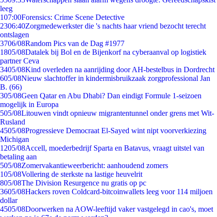
leeg
1
07:00
Forensics: Crime Scene Detective
23
06:40
Zorgmedewerkster die 's nachts haar vriend bezocht terecht
ontslagen
37
06/08
Random Pics van de Dag #1977
18
05/08
Datalek bij Bol en de Bijenkorf na cyberaanval op logistiek
partner Ceva
34
05/08
Kind overleden na aanrijding door AH-bestelbus in Dordrecht
6
05/08
Nieuw slachtoffer in kindermisbruikzaak zorgprofessional Jan
B. (66)
3
05/08
Geen Qatar en Abu Dhabi? Dan eindigt Formule 1-seizoen
mogelijk in Europa
5
05/08
Litouwen vindt opnieuw migrantentunnel onder grens met Wit-
Rusland
45
05/08
Progressieve Democraat El-Sayed wint nipt voorverkiezing
Michigan
12
05/08
Accell, moederbedrijf Sparta en Batavus, vraagt uitstel van
betaling aan
5
05/08
Zomervakantieweerbericht: aanhoudend zomers
1
05/08
Vollering de sterkste na lastige heuvelrit
8
05/08
The Division Resurgence nu gratis op pc
36
05/08
Hackers roven Coldcard-bitcoinwallets leeg voor 114 miljoen
dollar
45
05/08
Doorwerken na AOW-leeftijd vaker vastgelegd in cao's, moet