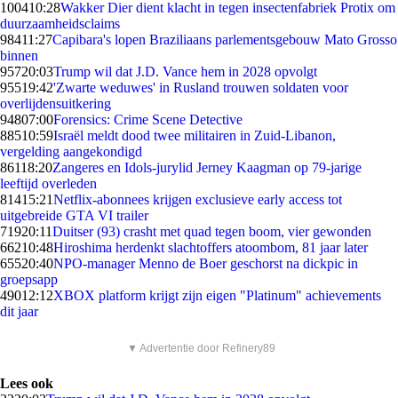
1004
10:28
Wakker Dier dient klacht in tegen insectenfabriek Protix om
duurzaamheidsclaims
984
11:27
Capibara's lopen Braziliaans parlementsgebouw Mato Grosso
binnen
957
20:03
Trump wil dat J.D. Vance hem in 2028 opvolgt
955
19:42
'Zwarte weduwes' in Rusland trouwen soldaten voor
overlijdensuitkering
948
07:00
Forensics: Crime Scene Detective
885
10:59
Israël meldt dood twee militairen in Zuid-Libanon,
vergelding aangekondigd
861
18:20
Zangeres en Idols-jurylid Jerney Kaagman op 79-jarige
leeftijd overleden
814
15:21
Netflix-abonnees krijgen exclusieve early access tot
uitgebreide GTA VI trailer
719
20:11
Duitser (93) crasht met quad tegen boom, vier gewonden
662
10:48
Hiroshima herdenkt slachtoffers atoombom, 81 jaar later
655
20:40
NPO-manager Menno de Boer geschorst na dickpic in
groepsapp
490
12:12
XBOX platform krijgt zijn eigen "Platinum" achievements
dit jaar
▼ Advertentie door Refinery89
Lees ook