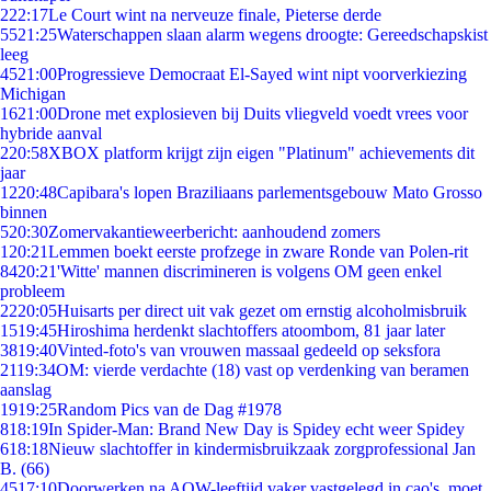
2
22:17
Le Court wint na nerveuze finale, Pieterse derde
55
21:25
Waterschappen slaan alarm wegens droogte: Gereedschapskist
leeg
45
21:00
Progressieve Democraat El-Sayed wint nipt voorverkiezing
Michigan
16
21:00
Drone met explosieven bij Duits vliegveld voedt vrees voor
hybride aanval
2
20:58
XBOX platform krijgt zijn eigen "Platinum" achievements dit
jaar
12
20:48
Capibara's lopen Braziliaans parlementsgebouw Mato Grosso
binnen
5
20:30
Zomervakantieweerbericht: aanhoudend zomers
1
20:21
Lemmen boekt eerste profzege in zware Ronde van Polen-rit
84
20:21
'Witte' mannen discrimineren is volgens OM geen enkel
probleem
22
20:05
Huisarts per direct uit vak gezet om ernstig alcoholmisbruik
15
19:45
Hiroshima herdenkt slachtoffers atoombom, 81 jaar later
38
19:40
Vinted-foto's van vrouwen massaal gedeeld op seksfora
21
19:34
OM: vierde verdachte (18) vast op verdenking van beramen
aanslag
19
19:25
Random Pics van de Dag #1978
8
18:19
In Spider-Man: Brand New Day is Spidey echt weer Spidey
6
18:18
Nieuw slachtoffer in kindermisbruikzaak zorgprofessional Jan
B. (66)
45
17:10
Doorwerken na AOW-leeftijd vaker vastgelegd in cao's, moet