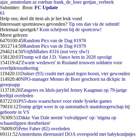
ajax_amsterdam
az
esteban
frank_de_boer
gertjan_verbeek
Submitter:
Bron:
FC Update
61
Help ons; deel dit item als je het leuk vond
Interessant sportnieuws gevonden?
Tip ons dan via de submit!
Helemaal sportgek?
Kom schrijven bij de sportcrew!
Meest gelezen
64701
00:45
Random Pics van de Dag #1978
30127
14:50
Random Pics van de Dag #1979
29462
14:50
VrijMiBabes #316 (not very sfw!)
1581
20:03
Trump wil dat J.D. Vance hem in 2028 opvolgt
1541
19:42
'Zwarte weduwes' in Rusland trouwen soldaten voor
overlijdensuitkering
1194
20:11
Duitser (93) crasht met quad tegen boom, vier gewonden
1149
20:40
NPO-manager Menno de Boer geschorst na dickpic in
groepsapp
1137
18:20
Zangeres en Idols-jurylid Jerney Kaagman op 79-jarige
leeftijd overleden
837
22:01
PS5-doos waarschuwt voor einde fysieke games
790
10:12
Trump grijpt weer in op automatisch staatsburgerschap bij
geboorte in VS
763
09:51
Dikke Van Dale neemt 'vulvalippen' op: 'stigma op
schaamlippen doorbreken'
760
09:05
Peter Faber (82) overleden
691
11:52
Amsterdams dierenasiel DOA overspoeld met babykonijntjes