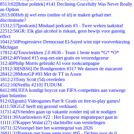
85
13:02
[Britse politiek] #141 Declining Gracefully Was Never Really
an Option
26
13:00
Heb jij wel eens (online of irl) te maken gehad met
discriminatie?
153
12:57
[podcasts] Misdaad podcasts #3 - Twee weken taakstraf
225
12:56
GR: Elk glas alcohol is riskant, geen bewijs voor gunstig
effect
104
12:50
Progressieve Democraat El-Sayed wint nipt voorverkiezing
Michigan
178
12:42
Touwtrekken 2.0 #636 - Team 1 beste team *G* *O*
249
12:40
Vinted #15 nog-net-niet gratis en verzendgezeur
3
12:40
Philip Morris gebruikt AI voor rookcampagne
219
12:30
[SBS6] De Bondgenoten #317 We dansen de macaroni
284
12:28
MotoGP #93 Met de TT in Assen
18
12:23
Tony Scott (54) overleden
45
12:10
[Netflix #210] TUDUM
84
12:08
UEFA kondigt boycot van FIFA-competities aan vanwege
plan Infantino
9
12:02
[gratis] Videogames Part 9: Gratis en free-to-play games!
41
11:50
GGZ heeft mij gezond verklaard.
117
11:42
Vrienden gaan op vakantie zonder mij uit te nodigen
250
11:39
Asielzoekers #22 : Het Europese migratiepact gaat in
111
11:37
Kapper Walat (27) slachtoffer van vernielingen
167
11:32
Voorspel hier het warmtegetal van 2026
268
11:32
Banken met hoge rente topic #95 - Dichter naar de 0