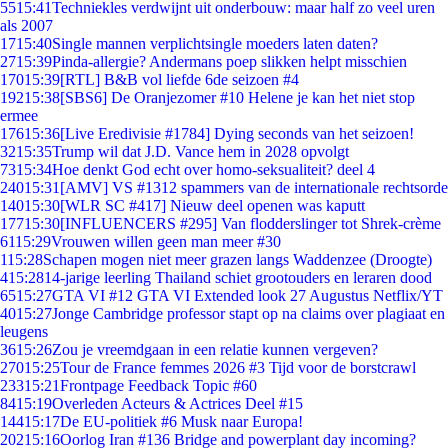
55
15:41
Techniekles verdwijnt uit onderbouw: maar half zo veel uren
als 2007
17
15:40
Single mannen verplichtsingle moeders laten daten?
27
15:39
Pinda-allergie? Andermans poep slikken helpt misschien
170
15:39
[RTL] B&B vol liefde 6de seizoen #4
192
15:38
[SBS6] De Oranjezomer #10 Helene je kan het niet stop
ermee
176
15:36
[Live Eredivisie #1784] Dying seconds van het seizoen!
32
15:35
Trump wil dat J.D. Vance hem in 2028 opvolgt
73
15:34
Hoe denkt God echt over homo-seksualiteit? deel 4
240
15:31
[AMV] VS #1312 spammers van de internationale rechtsorde
140
15:30
[WLR SC #417] Nieuw deel openen was kaputt
177
15:30
[INFLUENCERS #295] Van flodderslinger tot Shrek-crème
61
15:29
Vrouwen willen geen man meer #30
1
15:28
Schapen mogen niet meer grazen langs Waddenzee (Droogte)
4
15:28
14-jarige leerling Thailand schiet grootouders en leraren dood
65
15:27
GTA VI #12 GTA VI Extended look 27 Augustus Netflix/YT
40
15:27
Jonge Cambridge professor stapt op na claims over plagiaat en
leugens
36
15:26
Zou je vreemdgaan in een relatie kunnen vergeven?
270
15:25
Tour de France femmes 2026 #3 Tijd voor de borstcrawl
233
15:21
Frontpage Feedback Topic #60
84
15:19
Overleden Acteurs & Actrices Deel #15
144
15:17
De EU-politiek #6 Musk naar Europa!
202
15:16
Oorlog Iran #136 Bridge and powerplant day incoming?