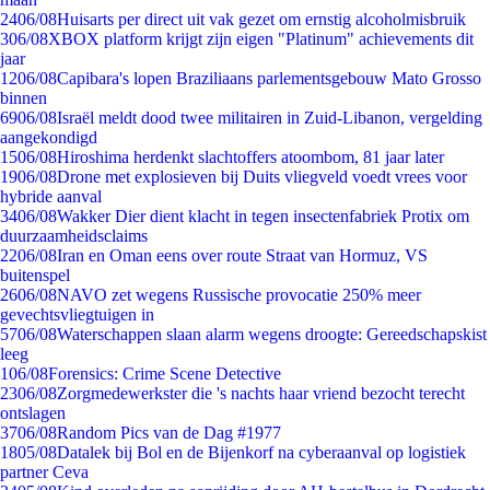
24
06/08
Huisarts per direct uit vak gezet om ernstig alcoholmisbruik
3
06/08
XBOX platform krijgt zijn eigen "Platinum" achievements dit
jaar
12
06/08
Capibara's lopen Braziliaans parlementsgebouw Mato Grosso
binnen
69
06/08
Israël meldt dood twee militairen in Zuid-Libanon, vergelding
aangekondigd
15
06/08
Hiroshima herdenkt slachtoffers atoombom, 81 jaar later
19
06/08
Drone met explosieven bij Duits vliegveld voedt vrees voor
hybride aanval
34
06/08
Wakker Dier dient klacht in tegen insectenfabriek Protix om
duurzaamheidsclaims
22
06/08
Iran en Oman eens over route Straat van Hormuz, VS
buitenspel
26
06/08
NAVO zet wegens Russische provocatie 250% meer
gevechtsvliegtuigen in
57
06/08
Waterschappen slaan alarm wegens droogte: Gereedschapskist
leeg
1
06/08
Forensics: Crime Scene Detective
23
06/08
Zorgmedewerkster die 's nachts haar vriend bezocht terecht
ontslagen
37
06/08
Random Pics van de Dag #1977
18
05/08
Datalek bij Bol en de Bijenkorf na cyberaanval op logistiek
partner Ceva