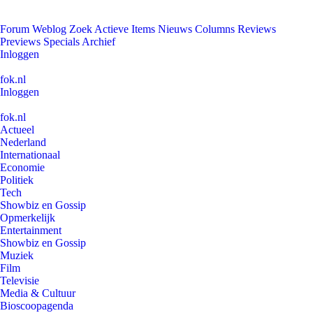
Forum
Weblog
Zoek
Actieve Items
Nieuws
Columns
Reviews
Previews
Specials
Archief
Inloggen
fok.nl
Inloggen
fok.nl
Actueel
Nederland
Internationaal
Economie
Politiek
Tech
Showbiz en Gossip
Opmerkelijk
Entertainment
Showbiz en Gossip
Muziek
Film
Televisie
Media & Cultuur
Bioscoopagenda