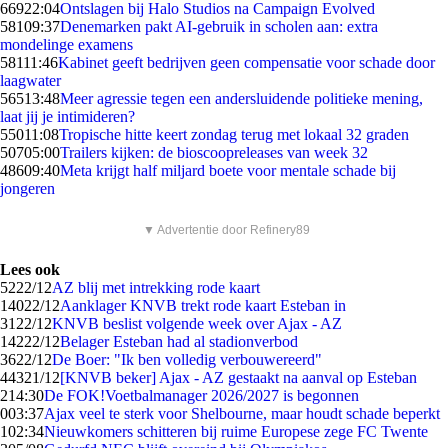
669
22:04
Ontslagen bij Halo Studios na Campaign Evolved
581
09:37
Denemarken pakt AI-gebruik in scholen aan: extra
mondelinge examens
581
11:46
Kabinet geeft bedrijven geen compensatie voor schade door
laagwater
565
13:48
Meer agressie tegen een andersluidende politieke mening,
laat jij je intimideren?
550
11:08
Tropische hitte keert zondag terug met lokaal 32 graden
507
05:00
Trailers kijken: de bioscoopreleases van week 32
486
09:40
Meta krijgt half miljard boete voor mentale schade bij
jongeren
▼ Advertentie door Refinery89
Lees ook
52
22/12
AZ blij met intrekking rode kaart
140
22/12
Aanklager KNVB trekt rode kaart Esteban in
31
22/12
KNVB beslist volgende week over Ajax - AZ
142
22/12
Belager Esteban had al stadionverbod
36
22/12
De Boer: "Ik ben volledig verbouwereerd"
443
21/12
[KNVB beker] Ajax - AZ gestaakt na aanval op Esteban
2
14:30
De FOK!Voetbalmanager 2026/2027 is begonnen
0
03:37
Ajax veel te sterk voor Shelbourne, maar houdt schade beperkt
1
02:34
Nieuwkomers schitteren bij ruime Europese zege FC Twente