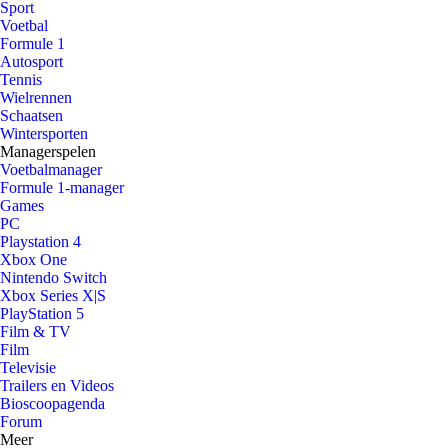
Sport
Voetbal
Formule 1
Autosport
Tennis
Wielrennen
Schaatsen
Wintersporten
Managerspelen
Voetbalmanager
Formule 1-manager
Games
PC
Playstation 4
Xbox One
Nintendo Switch
Xbox Series X|S
PlayStation 5
Film & TV
Film
Televisie
Trailers en Videos
Bioscoopagenda
Forum
Meer