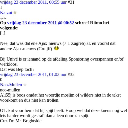
vrijdag 23 december 2011, 00:55 uur
#31
1
Karzai
quote:
Op
vrijdag 23 december 2011 @ 00:52
schreef Ritmo het
volgende:
[..]
Nee, dat was dat ene Ajax-nieuws (7-1 Zagreb) al, en vooral dat
andere Ajax-nieuws (Cruijff).
Bij Univé is er iemand op de afdeling Sponsoring overspannen en/of
werkloos.
Dat was Bep toch?
vrijdag 23 december 2011, 01:02 uur
#32
0
Neo-Mullen
neo-mullen
Ali55j is boos omdat het woordje moslim of wilders niet in de tekst
voorkomt en dus niet kan trollen.
OT: kut voor hem dat hij spijt heeft. Hoop wel dat deze kneus nog wel
iets harder wordt gestraft dan alleen door z'n spijt.
Cuz I'm Mr. Brightside