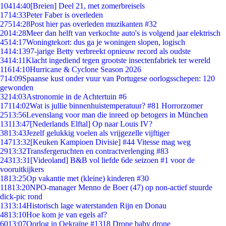
104
14:40
[Breien] Deel 21, met zomerbreisels
17
14:33
Peter Faber is overleden
275
14:28
Post hier pas overleden muzikanten #32
20
14:28
Meer dan helft van verkochte auto's is volgend jaar elektrisch
45
14:17
Woningtekort: dus ga je woningen slopen, logisch
14
14:13
97-jarige Betty verbreekt opnieuw record als oudste
34
14:11
Klacht ingediend tegen grootste insectenfabriek ter wereld
116
14:10
Hurricane & Cyclone Season 2026
7
14:09
Spaanse kust onder vuur van Portugese oorlogsschepen: 120
gewonden
32
14:03
Astronomie in de Achtertuin #6
171
14:02
Wat is jullie binnenhuistemperatuur? #81 Horrorzomer
25
13:56
Levenslang voor man die inreed op betogers in München
131
13:47
[Nederlands Elftal] Op naar Louis IV?
38
13:43
Jezelf gelukkig voelen als vrijgezelle vijftiger
147
13:32
[Keuken Kampioen Divisie] #44 Vitesse mag weg
29
13:32
Transfergeruchten en contractverlenging #83
243
13:31
[Videoland] B&B vol liefde 6de seizoen #1 voor de
vooruitkijkers
18
13:25
Op vakantie met (kleine) kinderen #30
118
13:20
NPO-manager Menno de Boer (47) op non-actief stuurde
dick-pic rond
13
13:14
Historisch lage waterstanden Rijn en Donau
48
13:10
Hoe kom je van egels af?
60
13:07
Oorlog in Oekraïne #1318 Drone baby drone