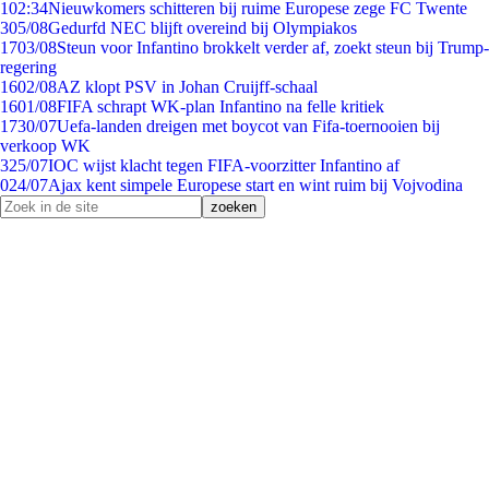
1
02:34
Nieuwkomers schitteren bij ruime Europese zege FC Twente
3
05/08
Gedurfd NEC blijft overeind bij Olympiakos
17
03/08
Steun voor Infantino brokkelt verder af, zoekt steun bij Trump-
regering
16
02/08
AZ klopt PSV in Johan Cruijff-schaal
16
01/08
FIFA schrapt WK-plan Infantino na felle kritiek
17
30/07
Uefa-landen dreigen met boycot van Fifa-toernooien bij
verkoop WK
3
25/07
IOC wijst klacht tegen FIFA-voorzitter Infantino af
0
24/07
Ajax kent simpele Europese start en wint ruim bij Vojvodina