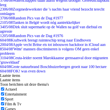
57
06/08
Waterschappen slaan alarm wegens droogte: Gereedschapskist
leeg
23
06/08
Zorgmedewerkster die 's nachts haar vriend bezocht terecht
ontslagen
37
06/08
Random Pics van de Dag #1977
21
05/08
Tanken in België wordt nóg aantrekkelijker
34
05/08
Dirk sluit supermarkt op de Wallen na golf van diefstal en
agressie
12
05/08
Random Pics van de Dag #1976
6
04/08
Kraftwerk brengt ruimteschip terug naar Eindhoven
20
04/08
Apple vecht Britse eis tot inbouwen backdoor in iCloud aan
85
04/08
'Witte' mannen discrimineren is volgens OM geen enkel
probleem
31
04/08
Ceuta-leider noemt Marokkaanse grensaanval door migranten
'gruweldaad'
6
04/08
Grote natuurbrand Boschhuizerbergen groeit naar 100 hectare
6
04/08
FOK! was even down
Laatste items
Laatste items
Toon berichten uit deze thema's
Actueel
Entertainment
Sport
Film & Tv
Games