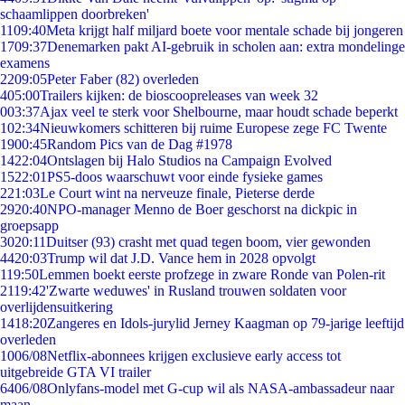
schaamlippen doorbreken'
11
09:40
Meta krijgt half miljard boete voor mentale schade bij jongeren
17
09:37
Denemarken pakt AI-gebruik in scholen aan: extra mondelinge
examens
22
09:05
Peter Faber (82) overleden
4
05:00
Trailers kijken: de bioscoopreleases van week 32
0
03:37
Ajax veel te sterk voor Shelbourne, maar houdt schade beperkt
1
02:34
Nieuwkomers schitteren bij ruime Europese zege FC Twente
19
00:45
Random Pics van de Dag #1978
14
22:04
Ontslagen bij Halo Studios na Campaign Evolved
15
22:01
PS5-doos waarschuwt voor einde fysieke games
2
21:03
Le Court wint na nerveuze finale, Pieterse derde
29
20:40
NPO-manager Menno de Boer geschorst na dickpic in
groepsapp
30
20:11
Duitser (93) crasht met quad tegen boom, vier gewonden
44
20:03
Trump wil dat J.D. Vance hem in 2028 opvolgt
1
19:50
Lemmen boekt eerste profzege in zware Ronde van Polen-rit
21
19:42
'Zwarte weduwes' in Rusland trouwen soldaten voor
overlijdensuitkering
14
18:20
Zangeres en Idols-jurylid Jerney Kaagman op 79-jarige leeftijd
overleden
10
06/08
Netflix-abonnees krijgen exclusieve early access tot
uitgebreide GTA VI trailer
64
06/08
Onlyfans-model met G-cup wil als NASA-ambassadeur naar
maan