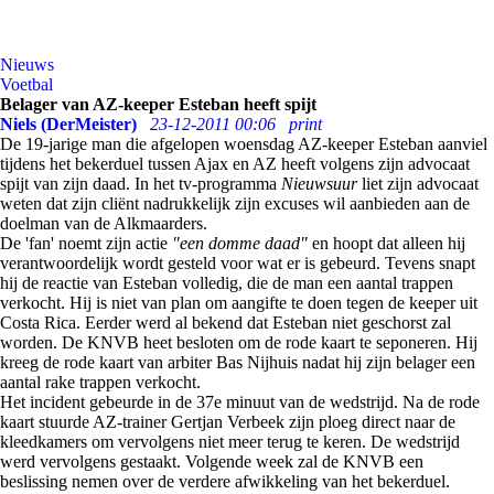
Nieuws
Voetbal
Belager van AZ-keeper Esteban heeft spijt
Niels (DerMeister)
23-12-2011 00:06
print
De 19-jarige man die afgelopen woensdag AZ-keeper Esteban aanviel
tijdens het bekerduel tussen Ajax en AZ heeft volgens zijn advocaat
spijt van zijn daad. In het tv-programma
Nieuwsuur
liet zijn advocaat
weten dat zijn cliënt nadrukkelijk zijn excuses wil aanbieden aan de
doelman van de Alkmaarders.
De 'fan' noemt zijn actie
"een domme daad"
en hoopt dat alleen hij
verantwoordelijk wordt gesteld voor wat er is gebeurd. Tevens snapt
hij de reactie van Esteban volledig, die de man een aantal trappen
verkocht. Hij is niet van plan om aangifte te doen tegen de keeper uit
Costa Rica. Eerder werd al bekend dat Esteban niet geschorst zal
worden. De KNVB heet besloten om de rode kaart te seponeren. Hij
kreeg de rode kaart van arbiter Bas Nijhuis nadat hij zijn belager een
aantal rake trappen verkocht.
Het incident gebeurde in de 37e minuut van de wedstrijd. Na de rode
kaart stuurde AZ-trainer Gertjan Verbeek zijn ploeg direct naar de
kleedkamers om vervolgens niet meer terug te keren. De wedstrijd
werd vervolgens gestaakt. Volgende week zal de KNVB een
beslissing nemen over de verdere afwikkeling van het bekerduel.