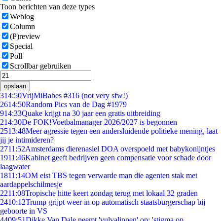
Toon berichten van deze types
Weblog
Column
(P)review
Special
Poll
Scrollbar gebruiken
opslaan
3
14:50
VrijMiBabes #316 (not very sfw!)
26
14:50
Random Pics van de Dag #1979
9
14:33
Quake krijgt na 30 jaar een gratis uitbreiding
2
14:30
De FOK!Voetbalmanager 2026/2027 is begonnen
25
13:48
Meer agressie tegen een andersluidende politieke mening, laat
jij je intimideren?
27
11:52
Amsterdams dierenasiel DOA overspoeld met babykonijntjes
19
11:46
Kabinet geeft bedrijven geen compensatie voor schade door
laagwater
18
11:14
OM eist TBS tegen verwarde man die agenten stak met
aardappelschilmesje
22
11:08
Tropische hitte keert zondag terug met lokaal 32 graden
24
10:12
Trump grijpt weer in op automatisch staatsburgerschap bij
geboorte in VS
44
09:51
Dikke Van Dale neemt 'vulvalippen' op: 'stigma op