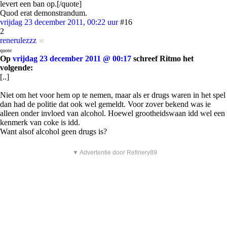
levert een ban op.[/quote]
Quod erat demonstrandum.
vrijdag 23 december 2011, 00:22 uur
#16
2
renerulezzz
quote:
Op
vrijdag 23 december 2011 @ 00:17
schreef Ritmo het
volgende:
[..]
Niet om het voor hem op te nemen, maar als er drugs waren in het spel
dan had de politie dat ook wel gemeldt. Voor zover bekend was ie
alleen onder invloed van alcohol. Hoewel grootheidswaan idd wel een
kenmerk van coke is idd.
Want alsof alcohol geen drugs is?
▼ Advertentie door Refinery89