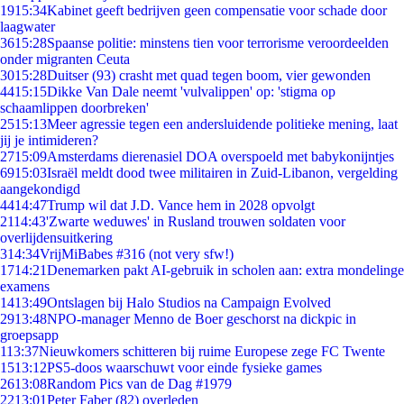
19
15:34
Kabinet geeft bedrijven geen compensatie voor schade door
laagwater
36
15:28
Spaanse politie: minstens tien voor terrorisme veroordeelden
onder migranten Ceuta
30
15:28
Duitser (93) crasht met quad tegen boom, vier gewonden
44
15:15
Dikke Van Dale neemt 'vulvalippen' op: 'stigma op
schaamlippen doorbreken'
25
15:13
Meer agressie tegen een andersluidende politieke mening, laat
jij je intimideren?
27
15:09
Amsterdams dierenasiel DOA overspoeld met babykonijntjes
69
15:03
Israël meldt dood twee militairen in Zuid-Libanon, vergelding
aangekondigd
44
14:47
Trump wil dat J.D. Vance hem in 2028 opvolgt
21
14:43
'Zwarte weduwes' in Rusland trouwen soldaten voor
overlijdensuitkering
3
14:34
VrijMiBabes #316 (not very sfw!)
17
14:21
Denemarken pakt AI-gebruik in scholen aan: extra mondelinge
examens
14
13:49
Ontslagen bij Halo Studios na Campaign Evolved
29
13:48
NPO-manager Menno de Boer geschorst na dickpic in
groepsapp
1
13:37
Nieuwkomers schitteren bij ruime Europese zege FC Twente
15
13:12
PS5-doos waarschuwt voor einde fysieke games
26
13:08
Random Pics van de Dag #1979
22
13:01
Peter Faber (82) overleden