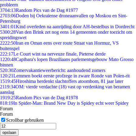
probleem
37
04:13
Random Pics van de Dag #1977
27
03:06
Doden bij Oekraïense droneaanvallen op Moskou en Sint-
Petersburg
34
01:01
Kind overleden na aanrijding door AH-bestelbus in Dordrecht
53
00:28
Van den Brink zet nog eens 14 gemeenten onder toezicht om
spreidingswet
22
22:50
Iran en Oman eens over route Straat van Hormuz, VS
buitenspel
2
22:17
Le Court wint na nerveuze finale, Pieterse derde
12
20:48
Capibara's lopen Braziliaans parlementsgebouw Mato Grosso
binnen
5
20:30
Zomervakantieweerbericht: aanhoudend zomers
1
20:21
Lemmen boekt eerste profzege in zware Ronde van Polen-rit
15
19:45
Hiroshima herdenkt slachtoffers atoombom, 81 jaar later
21
19:34
OM: vierde verdachte (18) vast op verdenking van beramen
aanslag
19
19:25
Random Pics van de Dag #1978
8
18:19
In Spider-Man: Brand New Day is Spidey echt weer Spidey
Forum
Forum
Scrollbar gebruiken
opslaan