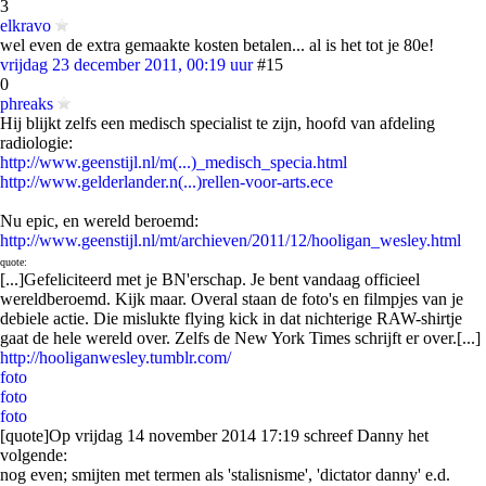
3
elkravo
wel even de extra gemaakte kosten betalen... al is het tot je 80e!
vrijdag 23 december 2011, 00:19 uur
#15
0
phreaks
Hij blijkt zelfs een medisch specialist te zijn, hoofd van afdeling
radiologie:
http://www.geenstijl.nl/m(...)_medisch_specia.html
http://www.gelderlander.n(...)rellen-voor-arts.ece
Nu epic, en wereld beroemd:
http://www.geenstijl.nl/mt/archieven/2011/12/hooligan_wesley.html
quote:
[...]Gefeliciteerd met je BN'erschap. Je bent vandaag officieel
wereldberoemd. Kijk maar. Overal staan de foto's en filmpjes van je
debiele actie. Die mislukte flying kick in dat nichterige RAW-shirtje
gaat de hele wereld over. Zelfs de New York Times schrijft er over.[...]
http://hooliganwesley.tumblr.com/
foto
foto
foto
[quote]Op vrijdag 14 november 2014 17:19 schreef Danny het
volgende:
nog even; smijten met termen als 'stalisnisme', 'dictator danny' e.d.