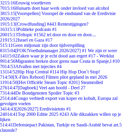
32
15:16
Eeuwig voortleven
70
15:16
Huisarts doet haar werk onder invloed van alcohol
38
15:15
[Voorspellen] Voorspel de eindstand van de Eredivisie
2026/2027
19
15:13
[Crowdfunding] #443 Rentestijgingen?
163
15:13
Politieke podcasts #1
200
15:13
Teltopic #1562 tel door en door en door....
219
15:12
Israel en Gaza #17
5
15:11
Geen miljonair zijn door tijdverspilling
83
15:04
[FOK!Voetbalmanager 2026/2027] #1 We zijn er weer
141
15:02
Zaken waar je je echt dood aan ergert #17 - Werklui
99
14:56
Migranten breken door grens naar Ceuta in Spanje,l #10
70
14:53
Afvallen met injecties #4
131
14:52
Hip Hop Central #114 Hip Hop Don´t Stop!
7
14:50
[X-Files Reboot] Filmen pilot gepland in mei 2026
119
14:50
[Het Officiële Steam Topic #201] Steamrolled
276
14:47
[Dagboek] Veel aan hoofd - Deel 27
73
14:44
De Bondgenoten Spoiler Topic #3
25
14:44
Congo verbiedt export van koper en kobalt, Europa zal
gevolgen voelen
34
14:43
[2026/2027] Eredivisietoto #1
240
14:41
Top 2000 Editie 2025 #243 Alle dikzakken willen op je
lijken
5
14:41
Defensiepact Pakistan, Turkije en Saudi-Arabië bevat art.5
clausule?