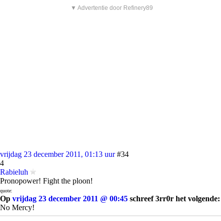
▼ Advertentie door Refinery89
vrijdag 23 december 2011, 01:13 uur
#34
4
Rabieluh
Pronopower! Fight the ploon!
quote:
Op
vrijdag 23 december 2011 @ 00:45
schreef 3rr0r het volgende:
No Mercy!