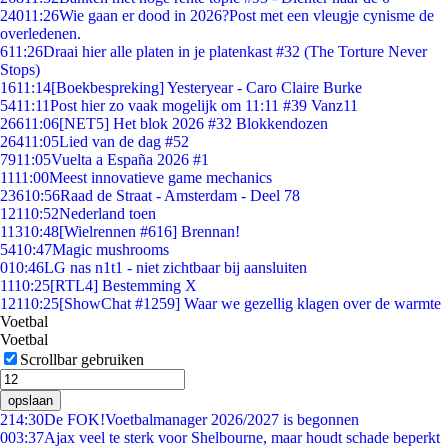
240
11:26
Wie gaan er dood in 2026?Post met een vleugje cynisme de
overledenen.
6
11:26
Draai hier alle platen in je platenkast #32 (The Torture Never
Stops)
16
11:14
[Boekbespreking] Yesteryear - Caro Claire Burke
54
11:11
Post hier zo vaak mogelijk om 11:11 #39 Vanz11
266
11:06
[NET5] Het blok 2026 #32 Blokkendozen
264
11:05
Lied van de dag #52
79
11:05
Vuelta a España 2026 #1
11
11:00
Meest innovatieve game mechanics
236
10:56
Raad de Straat - Amsterdam - Deel 78
121
10:52
Nederland toen
113
10:48
[Wielrennen #616] Brennan!
54
10:47
Magic mushrooms
0
10:46
LG nas n1t1 - niet zichtbaar bij aansluiten
11
10:25
[RTL4] Bestemming X
121
10:25
[ShowChat #1259] Waar we gezellig klagen over de warmte
Voetbal
Voetbal
Scrollbar gebruiken
opslaan
2
14:30
De FOK!Voetbalmanager 2026/2027 is begonnen
0
03:37
Ajax veel te sterk voor Shelbourne, maar houdt schade beperkt