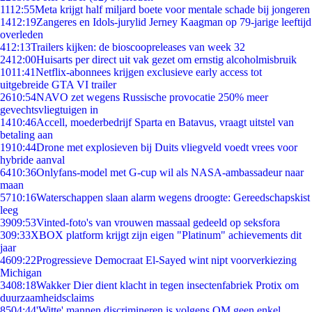
11
12:55
Meta krijgt half miljard boete voor mentale schade bij jongeren
14
12:19
Zangeres en Idols-jurylid Jerney Kaagman op 79-jarige leeftijd
overleden
4
12:13
Trailers kijken: de bioscoopreleases van week 32
24
12:00
Huisarts per direct uit vak gezet om ernstig alcoholmisbruik
10
11:41
Netflix-abonnees krijgen exclusieve early access tot
uitgebreide GTA VI trailer
26
10:54
NAVO zet wegens Russische provocatie 250% meer
gevechtsvliegtuigen in
14
10:46
Accell, moederbedrijf Sparta en Batavus, vraagt uitstel van
betaling aan
19
10:44
Drone met explosieven bij Duits vliegveld voedt vrees voor
hybride aanval
64
10:36
Onlyfans-model met G-cup wil als NASA-ambassadeur naar
maan
57
10:16
Waterschappen slaan alarm wegens droogte: Gereedschapskist
leeg
39
09:53
Vinted-foto's van vrouwen massaal gedeeld op seksfora
3
09:33
XBOX platform krijgt zijn eigen "Platinum" achievements dit
jaar
46
09:22
Progressieve Democraat El-Sayed wint nipt voorverkiezing
Michigan
34
08:18
Wakker Dier dient klacht in tegen insectenfabriek Protix om
duurzaamheidsclaims
85
04:44
'Witte' mannen discrimineren is volgens OM geen enkel