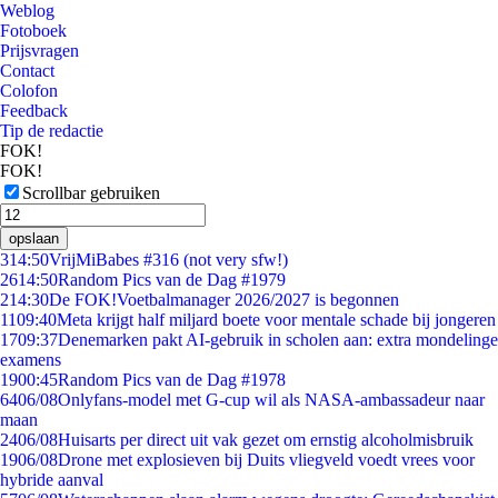
Weblog
Fotoboek
Prijsvragen
Contact
Colofon
Feedback
Tip de redactie
FOK!
FOK!
Scrollbar gebruiken
opslaan
3
14:50
VrijMiBabes #316 (not very sfw!)
26
14:50
Random Pics van de Dag #1979
2
14:30
De FOK!Voetbalmanager 2026/2027 is begonnen
11
09:40
Meta krijgt half miljard boete voor mentale schade bij jongeren
17
09:37
Denemarken pakt AI-gebruik in scholen aan: extra mondelinge
examens
19
00:45
Random Pics van de Dag #1978
64
06/08
Onlyfans-model met G-cup wil als NASA-ambassadeur naar
maan
24
06/08
Huisarts per direct uit vak gezet om ernstig alcoholmisbruik
19
06/08
Drone met explosieven bij Duits vliegveld voedt vrees voor
hybride aanval