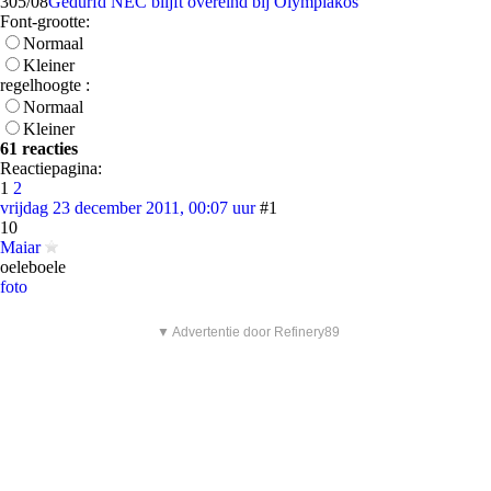
3
05/08
Gedurfd NEC blijft overeind bij Olympiakos
Font-grootte:
Normaal
Kleiner
regelhoogte :
Normaal
Kleiner
61 reacties
Reactiepagina:
1
2
vrijdag 23 december 2011, 00:07 uur
#1
10
Maiar
oeleboele
foto
▼ Advertentie door Refinery89