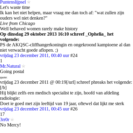
Puntenslijpsel
Let's waste time
Ik kan het niet helpen, maar vraag me dan toch af: "wat zullen zijn
ouders wel niet denken?"
Live from Chicago
Well behaved women rarely make history
Op dinsdag 29 oktober 2013 16:10 schreef
_Ophelia_
het
volgende:
PS de AKQSC-cliffhangerkoningin en ongekroond kampioene al dan
niet verwacht goede aflopen. ;)
vrijdag 23 december 2011, 00:40 uur
#24
1
Mr.Natural
Going postal
quote:
vrijdag 23 december 2011 @ 00:19[/url] schreef phreaks het volgende:
[/b]
Hij blijkt zelfs een medisch specialist te zijn, hoofd van afdeling
radiologie:
Doet ie goed met zijn leeftijd van 19 jaar, oftewel dat lijkt me sterk
vrijdag 23 december 2011, 00:45 uur
#26
17
3rr0r
No Mercy!