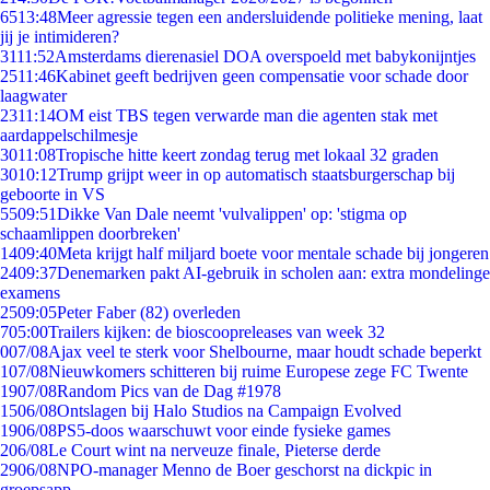
65
13:48
Meer agressie tegen een andersluidende politieke mening, laat
jij je intimideren?
31
11:52
Amsterdams dierenasiel DOA overspoeld met babykonijntjes
25
11:46
Kabinet geeft bedrijven geen compensatie voor schade door
laagwater
23
11:14
OM eist TBS tegen verwarde man die agenten stak met
aardappelschilmesje
30
11:08
Tropische hitte keert zondag terug met lokaal 32 graden
30
10:12
Trump grijpt weer in op automatisch staatsburgerschap bij
geboorte in VS
55
09:51
Dikke Van Dale neemt 'vulvalippen' op: 'stigma op
schaamlippen doorbreken'
14
09:40
Meta krijgt half miljard boete voor mentale schade bij jongeren
24
09:37
Denemarken pakt AI-gebruik in scholen aan: extra mondelinge
examens
25
09:05
Peter Faber (82) overleden
7
05:00
Trailers kijken: de bioscoopreleases van week 32
0
07/08
Ajax veel te sterk voor Shelbourne, maar houdt schade beperkt
1
07/08
Nieuwkomers schitteren bij ruime Europese zege FC Twente
19
07/08
Random Pics van de Dag #1978
15
06/08
Ontslagen bij Halo Studios na Campaign Evolved
19
06/08
PS5-doos waarschuwt voor einde fysieke games
2
06/08
Le Court wint na nerveuze finale, Pieterse derde
29
06/08
NPO-manager Menno de Boer geschorst na dickpic in
groepsapp