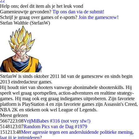
22
Help ons; deel dit item als je het leuk vond
Gamenieuwtje gevonden?
Tip ons dan via de submit!
Schrijf je graag over games of e-sports?
Join the gamescrew!
Stefan Walthie (StefanW)
StefanW is sinds oktober 2011 lid van de gamescrew en sinds begin
2013 eindredacteur games.
Hij houdt niet van shooters vanwege abonimabele shooterskills. Hij
speelt wel graag sportspellen, action-adventures en realtime strategy-
games. Hij mag ook erg graag indiegames uitproberen. Zijn favoriete
platform is PlayStation 4 en zijn favoriete games zijn Assassin's Creed,
NBA 2K en stiekem ook wel League of Legends.
Meest gelezen
56672
23:08
VrijMiBabes #316 (not very sfw!)
51481
23:07
Random Pics van de Dag #1979
1512
13:48
Meer agressie tegen een andersluidende politieke mening,
laat jij je intimideren?