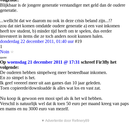
Blijkbaar is de jongere generatie verstandiger met geld dan de oudere
generatie.
...wellicht dat we daarom nu ook in deze crisis beland zijn...!?
zou dat niet komen omdatde oudere generatie a) een vast inkomen
heeft tov student, b) minder tijd heeft om te spelen, dus eerder
investeert in items die ze toch anders nooit kunnen halen.
donderdag 22 december 2011, 01:40 uur
#19
1
Noin
quote:
Op
woensdag 21 december 2011 @ 17:31
schreef Fir3fly het
volgende:
De ouderen hebben simpelweg meer besteedbaar inkomen.
En zo simpel is het.
Ik geef veeeeel meer uit aan games dan 10 jaar geleden.
Toen copieerde/downloadde ik alles wat los en vast zat.
Nu koop ik gewoon een mooi spel als ik het wil hebben.
Verschil is natuurlijk wel dat ik toen 50 euro per maand kreeg van paps
en mams en nu 3000 euro van mezelf.
▼ Advertentie door Refinery89