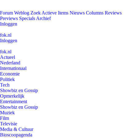
Forum
Weblog
Zoek
Actieve Items
Nieuws
Columns
Reviews
Previews
Specials
Archief
Inloggen
fok.nl
Inloggen
fok.nl
Actueel
Nederland
Internationaal
Economie
Politiek
Tech
Showbiz en Gossip
Opmerkelijk
Entertainment
Showbiz en Gossip
Muziek
Film
Televisie
Media & Cultuur
Bioscoopagenda