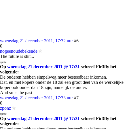
woensdag 21 december 2011, 17:32 uur
#6
0
nogeenoudebekende
The future is shit...
quote:
Op
woensdag 21 december 2011 @ 17:31
schreef Fir3fly het
volgende:
De ouderen hebben simpelweg meer besteedbaar inkomen.
Dat, en met kopers onder de 18 zal een groot deel van de werkelijke
koper ook ouder dan 18 zijn, namelijk de ouder.
And so is the past
woensdag 21 december 2011, 17:33 uur
#7
0
zponz
quote:
Op
woensdag 21 december 2011 @ 17:31
schreef Fir3fly het
volgende:
De ouderen hebben simpelweg meer besteedbaar inkomen.