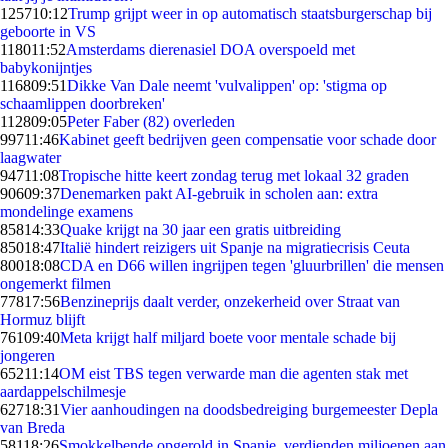
1257
10:12
Trump grijpt weer in op automatisch staatsburgerschap bij
geboorte in VS
1180
11:52
Amsterdams dierenasiel DOA overspoeld met
babykonijntjes
1168
09:51
Dikke Van Dale neemt 'vulvalippen' op: 'stigma op
schaamlippen doorbreken'
1128
09:05
Peter Faber (82) overleden
997
11:46
Kabinet geeft bedrijven geen compensatie voor schade door
laagwater
947
11:08
Tropische hitte keert zondag terug met lokaal 32 graden
906
09:37
Denemarken pakt AI-gebruik in scholen aan: extra
mondelinge examens
858
14:33
Quake krijgt na 30 jaar een gratis uitbreiding
850
18:47
Italië hindert reizigers uit Spanje na migratiecrisis Ceuta
800
18:08
CDA en D66 willen ingrijpen tegen 'gluurbrillen' die mensen
ongemerkt filmen
778
17:56
Benzineprijs daalt verder, onzekerheid over Straat van
Hormuz blijft
761
09:40
Meta krijgt half miljard boete voor mentale schade bij
jongeren
652
11:14
OM eist TBS tegen verwarde man die agenten stak met
aardappelschilmesje
627
18:31
Vier aanhoudingen na doodsbedreiging burgemeester Depla
van Breda
581
18:26
Smokkelbende opgerold in Spanje, verdienden miljoenen aan