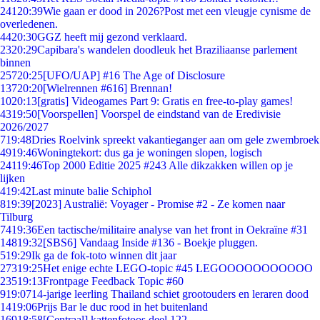
241
20:39
Wie gaan er dood in 2026?Post met een vleugje cynisme de
overledenen.
44
20:30
GGZ heeft mij gezond verklaard.
23
20:29
Capibara's wandelen doodleuk het Braziliaanse parlement
binnen
257
20:25
[UFO/UAP] #16 The Age of Disclosure
137
20:20
[Wielrennen #616] Brennan!
10
20:13
[gratis] Videogames Part 9: Gratis en free-to-play games!
43
19:50
[Voorspellen] Voorspel de eindstand van de Eredivisie
2026/2027
7
19:48
Dries Roelvink spreekt vakantieganger aan om gele zwembroek
49
19:46
Woningtekort: dus ga je woningen slopen, logisch
241
19:46
Top 2000 Editie 2025 #243 Alle dikzakken willen op je
lijken
4
19:42
Last minute balie Schiphol
8
19:39
[2023] Australië: Voyager - Promise #2 - Ze komen naar
Tilburg
74
19:36
Een tactische/militaire analyse van het front in Oekraïne #31
148
19:32
[SBS6] Vandaag Inside #136 - Boekje pluggen.
5
19:29
Ik ga de fok-toto winnen dit jaar
273
19:25
Het enige echte LEGO-topic #45 LEGOOOOOOOOOOO
235
19:13
Frontpage Feedback Topic #60
9
19:07
14-jarige leerling Thailand schiet grootouders en leraren dood
14
19:06
Prijs Bar le duc rood in het buitenland
169
18:58
[Centraal] kattenfotoos deel 122