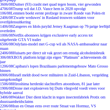
36
06/08
Duitser (93) crasht met quad tegen boom, vier gewonden
47
06/08
Trump wil dat J.D. Vance hem in 2028 opvolgt
1
06/08
Lemmen boekt eerste profzege in zware Ronde van Polen-rit
24
06/08
'Zwarte weduwes' in Rusland trouwen soldaten voor
overlijdensuitkering
14
06/08
Zangeres en Idols-jurylid Jerney Kaagman op 79-jarige leeftijd
overleden
10
06/08
Netflix-abonnees krijgen exclusieve early access tot
uitgebreide GTA VI trailer
65
06/08
Onlyfans-model met G-cup wil als NASA-ambassadeur naar
maan
24
06/08
Huisarts per direct uit vak gezet om ernstig alcoholmisbruik
3
06/08
XBOX platform krijgt zijn eigen "Platinum" achievements dit
jaar
12
06/08
Capibara's lopen Braziliaans parlementsgebouw Mato Grosso
binnen
69
06/08
Israël meldt dood twee militairen in Zuid-Libanon, vergelding
aangekondigd
15
06/08
Hiroshima herdenkt slachtoffers atoombom, 81 jaar later
19
06/08
Drone met explosieven bij Duits vliegveld voedt vrees voor
hybride aanval
34
06/08
Wakker Dier dient klacht in tegen insectenfabriek Protix om
duurzaamheidsclaims
22
06/08
Iran en Oman eens over route Straat van Hormuz, VS