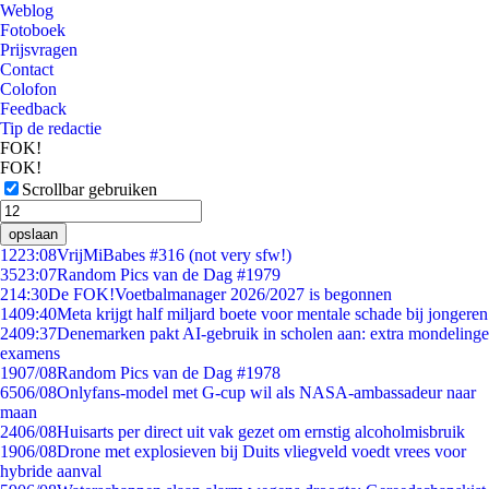
Weblog
Fotoboek
Prijsvragen
Contact
Colofon
Feedback
Tip de redactie
FOK!
FOK!
Scrollbar gebruiken
opslaan
12
23:08
VrijMiBabes #316 (not very sfw!)
35
23:07
Random Pics van de Dag #1979
2
14:30
De FOK!Voetbalmanager 2026/2027 is begonnen
14
09:40
Meta krijgt half miljard boete voor mentale schade bij jongeren
24
09:37
Denemarken pakt AI-gebruik in scholen aan: extra mondelinge
examens
19
07/08
Random Pics van de Dag #1978
65
06/08
Onlyfans-model met G-cup wil als NASA-ambassadeur naar
maan
24
06/08
Huisarts per direct uit vak gezet om ernstig alcoholmisbruik
19
06/08
Drone met explosieven bij Duits vliegveld voedt vrees voor
hybride aanval