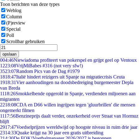
Toon berichten van deze types
Weblog
Column
(P)review
Special
Poll
Scrollbar gebruiken
opslaan
0
04:46
Niewiadoma profiteert van pokerspel en grijpt geel op Ventoux
12
23:08
VrijMiBabes #316 (not very sfw!)
35
23:07
Random Pics van de Dag #1979
18
18:47
Italië hindert reizigers uit Spanje na migratiecrisis Ceuta
19
18:31
Vier aanhoudingen na doodsbedreiging burgemeester Depla
van Breda
11
18:26
Smokkelbende opgerold in Spanje, verdienden miljoenen aan
migranten
22
18:08
CDA en D66 willen ingrijpen tegen 'gluurbrillen' die mensen
ongemerkt filmen
11
17:56
Benzineprijs daalt verder, onzekerheid over Straat van Hormuz
blijft
29
17:47
Voedselprijzen wereldwijd op hoogste niveau in ruim drie jaar
23
14:33
Quake krijgt na 30 jaar een gratis uitbreiding
2
14:30
De FOK!Voetbalmanager 2026/2027 is begonnen