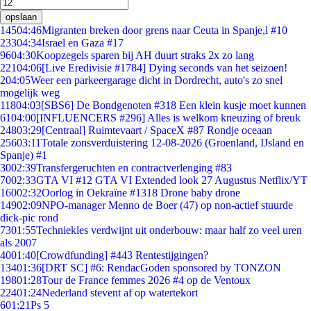
opslaan
145
04:46
Migranten breken door grens naar Ceuta in Spanje,l #10
233
04:34
Israel en Gaza #17
96
04:30
Koopzegels sparen bij AH duurt straks 2x zo lang
221
04:06
[Live Eredivisie #1784] Dying seconds van het seizoen!
2
04:05
Weer een parkeergarage dicht in Dordrecht, auto's zo snel
mogelijk weg
118
04:03
[SBS6] De Bondgenoten #318 Een klein kusje moet kunnen
61
04:00
[INFLUENCERS #296] Alles is welkom kneuzing of breuk
248
03:29
[Centraal] Ruimtevaart / SpaceX #87 Rondje oceaan
256
03:11
Totale zonsverduistering 12-08-2026 (Groenland, IJsland en
Spanje) #1
30
02:39
Transfergeruchten en contractverlenging #83
70
02:33
GTA VI #12 GTA VI Extended look 27 Augustus Netflix/YT
160
02:32
Oorlog in Oekraïne #1318 Drone baby drone
149
02:09
NPO-manager Menno de Boer (47) op non-actief stuurde
dick-pic rond
73
01:55
Techniekles verdwijnt uit onderbouw: maar half zo veel uren
als 2007
40
01:40
[Crowdfunding] #443 Rentestijgingen?
134
01:36
[DRT SC] #6: RendacGoden sponsored by TONZON
198
01:28
Tour de France femmes 2026 #4 op de Ventoux
224
01:24
Nederland stevent af op watertekort
6
01:21
Ps 5