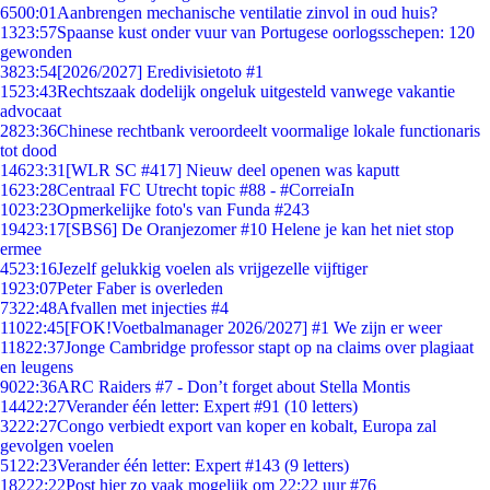
65
00:01
Aanbrengen mechanische ventilatie zinvol in oud huis?
13
23:57
Spaanse kust onder vuur van Portugese oorlogsschepen: 120
gewonden
38
23:54
[2026/2027] Eredivisietoto #1
15
23:43
Rechtszaak dodelijk ongeluk uitgesteld vanwege vakantie
advocaat
28
23:36
Chinese rechtbank veroordeelt voormalige lokale functionaris
tot dood
146
23:31
[WLR SC #417] Nieuw deel openen was kaputt
16
23:28
Centraal FC Utrecht topic #88 - #CorreiaIn
10
23:23
Opmerkelijke foto's van Funda #243
194
23:17
[SBS6] De Oranjezomer #10 Helene je kan het niet stop
ermee
45
23:16
Jezelf gelukkig voelen als vrijgezelle vijftiger
19
23:07
Peter Faber is overleden
73
22:48
Afvallen met injecties #4
110
22:45
[FOK!Voetbalmanager 2026/2027] #1 We zijn er weer
118
22:37
Jonge Cambridge professor stapt op na claims over plagiaat
en leugens
90
22:36
ARC Raiders #7 - Don’t forget about Stella Montis
144
22:27
Verander één letter: Expert #91 (10 letters)
32
22:27
Congo verbiedt export van koper en kobalt, Europa zal
gevolgen voelen
51
22:23
Verander één letter: Expert #143 (9 letters)
182
22:22
Post hier zo vaak mogelijk om 22:22 uur #76