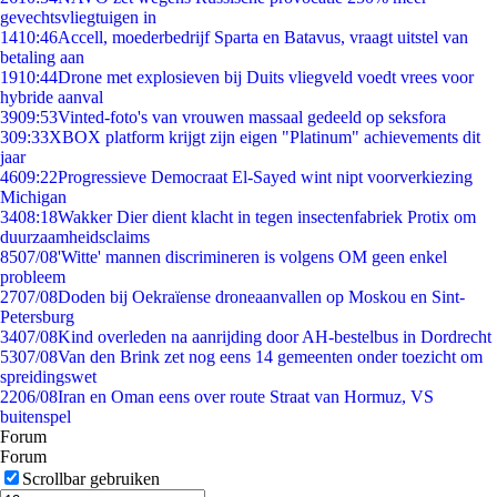
gevechtsvliegtuigen in
14
10:46
Accell, moederbedrijf Sparta en Batavus, vraagt uitstel van
betaling aan
19
10:44
Drone met explosieven bij Duits vliegveld voedt vrees voor
hybride aanval
39
09:53
Vinted-foto's van vrouwen massaal gedeeld op seksfora
3
09:33
XBOX platform krijgt zijn eigen "Platinum" achievements dit
jaar
46
09:22
Progressieve Democraat El-Sayed wint nipt voorverkiezing
Michigan
34
08:18
Wakker Dier dient klacht in tegen insectenfabriek Protix om
duurzaamheidsclaims
85
07/08
'Witte' mannen discrimineren is volgens OM geen enkel
probleem
27
07/08
Doden bij Oekraïense droneaanvallen op Moskou en Sint-
Petersburg
34
07/08
Kind overleden na aanrijding door AH-bestelbus in Dordrecht
53
07/08
Van den Brink zet nog eens 14 gemeenten onder toezicht om
spreidingswet
22
06/08
Iran en Oman eens over route Straat van Hormuz, VS
buitenspel
Forum
Forum
Scrollbar gebruiken