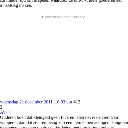
En minder tijd om te spelen waardoor ze dmv. virtuele goederen een
inhaalslag maken.
▼ Advertentie door Refinery89
woensdag 21 december 2011, 18:03 uur
#12
2
Av-
Ouderen boeit dat kleingeld geen fuck en laten liever de creditcard
wapperen dan dat ze uren bezig zijn een item te bemachtigen. Jongeren
daarentegen moeten op de centjes letten met hun krantenwijk of