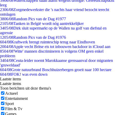
59
06/08
Waterschappen slaan alarm wegens droogte: Gereedschapskist
leeg
23
06/08
Zorgmedewerkster die 's nachts haar vriend bezocht terecht
ontslagen
38
06/08
Random Pics van de Dag #1977
21
05/08
Tanken in België wordt nóg aantrekkelijker
34
05/08
Dirk sluit supermarkt op de Wallen na golf van diefstal en
agressie
12
05/08
Random Pics van de Dag #1976
6
04/08
Kraftwerk brengt ruimteschip terug naar Eindhoven
20
04/08
Apple vecht Britse eis tot inbouwen backdoor in iCloud aan
85
04/08
'Witte' mannen discrimineren is volgens OM geen enkel
probleem
34
04/08
Ceuta-leider noemt Marokkaanse grensaanval door migranten
'gruweldaad'
6
04/08
Grote natuurbrand Boschhuizerbergen groeit naar 100 hectare
6
04/08
FOK! was even down
Laatste items
Laatste items
Toon berichten uit deze thema's
Actueel
Entertainment
Sport
Film & Tv
Games