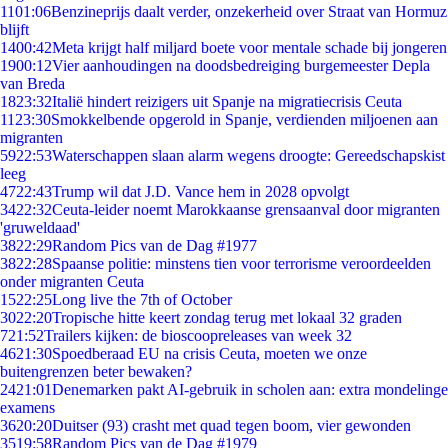
11
01:06
Benzineprijs daalt verder, onzekerheid over Straat van Hormuz
blijft
14
00:42
Meta krijgt half miljard boete voor mentale schade bij jongeren
19
00:12
Vier aanhoudingen na doodsbedreiging burgemeester Depla
van Breda
18
23:32
Italië hindert reizigers uit Spanje na migratiecrisis Ceuta
11
23:30
Smokkelbende opgerold in Spanje, verdienden miljoenen aan
migranten
59
22:53
Waterschappen slaan alarm wegens droogte: Gereedschapskist
leeg
47
22:43
Trump wil dat J.D. Vance hem in 2028 opvolgt
34
22:32
Ceuta-leider noemt Marokkaanse grensaanval door migranten
'gruweldaad'
38
22:29
Random Pics van de Dag #1977
38
22:28
Spaanse politie: minstens tien voor terrorisme veroordeelden
onder migranten Ceuta
15
22:25
Long live the 7th of October
30
22:20
Tropische hitte keert zondag terug met lokaal 32 graden
7
21:52
Trailers kijken: de bioscoopreleases van week 32
46
21:30
Spoedberaad EU na crisis Ceuta, moeten we onze
buitengrenzen beter bewaken?
24
21:01
Denemarken pakt AI-gebruik in scholen aan: extra mondelinge
examens
36
20:20
Duitser (93) crasht met quad tegen boom, vier gewonden
35
19:58
Random Pics van de Dag #1979