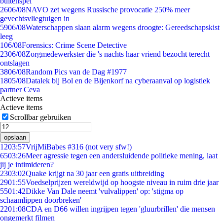
buitenspel
26
06/08
NAVO zet wegens Russische provocatie 250% meer
gevechtsvliegtuigen in
59
06/08
Waterschappen slaan alarm wegens droogte: Gereedschapskist
leeg
1
06/08
Forensics: Crime Scene Detective
23
06/08
Zorgmedewerkster die 's nachts haar vriend bezocht terecht
ontslagen
38
06/08
Random Pics van de Dag #1977
18
05/08
Datalek bij Bol en de Bijenkorf na cyberaanval op logistiek
partner Ceva
Actieve items
Actieve items
Scrollbar gebruiken
opslaan
12
03:57
VrijMiBabes #316 (not very sfw!)
65
03:26
Meer agressie tegen een andersluidende politieke mening, laat
jij je intimideren?
23
03:02
Quake krijgt na 30 jaar een gratis uitbreiding
29
01:55
Voedselprijzen wereldwijd op hoogste niveau in ruim drie jaar
55
01:42
Dikke Van Dale neemt 'vulvalippen' op: 'stigma op
schaamlippen doorbreken'
22
01:08
CDA en D66 willen ingrijpen tegen 'gluurbrillen' die mensen
ongemerkt filmen