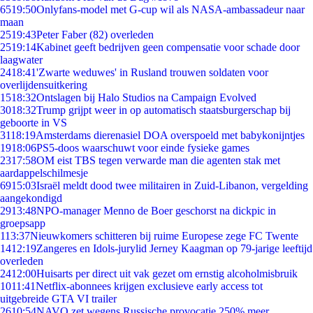
65
19:50
Onlyfans-model met G-cup wil als NASA-ambassadeur naar
maan
25
19:43
Peter Faber (82) overleden
25
19:14
Kabinet geeft bedrijven geen compensatie voor schade door
laagwater
24
18:41
'Zwarte weduwes' in Rusland trouwen soldaten voor
overlijdensuitkering
15
18:32
Ontslagen bij Halo Studios na Campaign Evolved
30
18:32
Trump grijpt weer in op automatisch staatsburgerschap bij
geboorte in VS
31
18:19
Amsterdams dierenasiel DOA overspoeld met babykonijntjes
19
18:06
PS5-doos waarschuwt voor einde fysieke games
23
17:58
OM eist TBS tegen verwarde man die agenten stak met
aardappelschilmesje
69
15:03
Israël meldt dood twee militairen in Zuid-Libanon, vergelding
aangekondigd
29
13:48
NPO-manager Menno de Boer geschorst na dickpic in
groepsapp
1
13:37
Nieuwkomers schitteren bij ruime Europese zege FC Twente
14
12:19
Zangeres en Idols-jurylid Jerney Kaagman op 79-jarige leeftijd
overleden
24
12:00
Huisarts per direct uit vak gezet om ernstig alcoholmisbruik
10
11:41
Netflix-abonnees krijgen exclusieve early access tot
uitgebreide GTA VI trailer
26
10:54
NAVO zet wegens Russische provocatie 250% meer