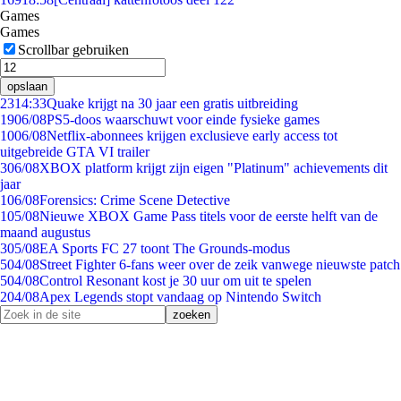
Games
Games
Scrollbar gebruiken
opslaan
23
14:33
Quake krijgt na 30 jaar een gratis uitbreiding
19
06/08
PS5-doos waarschuwt voor einde fysieke games
10
06/08
Netflix-abonnees krijgen exclusieve early access tot
uitgebreide GTA VI trailer
3
06/08
XBOX platform krijgt zijn eigen "Platinum" achievements dit
jaar
1
06/08
Forensics: Crime Scene Detective
1
05/08
Nieuwe XBOX Game Pass titels voor de eerste helft van de
maand augustus
3
05/08
EA Sports FC 27 toont The Grounds-modus
5
04/08
Street Fighter 6-fans weer over de zeik vanwege nieuwste patch
5
04/08
Control Resonant kost je 30 uur om uit te spelen
2
04/08
Apex Legends stopt vandaag op Nintendo Switch