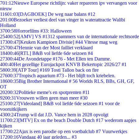
7
01:12
Nieuwe Europese richtlijn: vaker repareren ipv vervangen voor
nieuw
116
01:03
[DAGBOEK] De weg naar balans #12
2
01:00
Bezoeker verliest deel van vinger in waterattractie Walibi
Holland
37
00:58
Horrorfilms #33: Halloween
254
00:52
[AMV] VS #1312 spammers van de internationale rechtsorde
173
00:47
[Keuken Kampioen Divisie] #44 Vitesse mag weg
257
00:47
Hennie van der Most failliet verklaard
184
00:46
[RTL] B&B vol liefde 6de seizoen #4
273
00:44
De Avondetappe #176 - Met Ellen ten Damme.
4
00:40
Het gezellige Eurojackpot KNVB Bekertopic 2026/27 #1
58
00:39
[ATP Tour] #169 Tosti Tallon back on fire
276
00:37
Tropisch aquarium #73 - Het blijft toch kriebelen.
186
00:35
Big Brother International # 56 Worlds RLS, BBs, GH, GF,
OT
202
00:32
Politieke meme's en spotprenten #11
92
00:31
Vrouwen willen geen man meer #30
251
00:27
[Videoland] B&B vol liefde 6de seizoen #1 voor de
vooruitkijkers
43
00:24
Trump wil dat J.D. Vance hem in 2028 opvolgt
117
00:23
[MTV] Ex on the beach Double Dutch #17 wederom aapjes
kijken
177
00:22
Ajax is een parodie op een voetbalclub #7 Vuurwerkjes
172
00:16
Vandaag 40 jaar geleden... #3