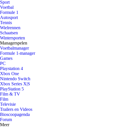
Sport
Voetbal
Formule 1
Autosport
Tennis
Wielrennen
Schaatsen
Wintersporten
Managerspelen
Voetbalmanager
Formule 1-manager
Games
PC
Playstation 4
Xbox One
Nintendo Switch
Xbox Series X|S
PlayStation 5
Film & TV
Film
Televisie
Trailers en Videos
Bioscoopagenda
Forum
Meer