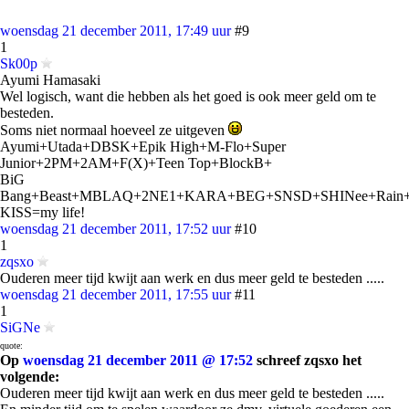
woensdag 21 december 2011, 17:49 uur
#9
1
Sk00p
Ayumi Hamasaki
Wel logisch, want die hebben als het goed is ook meer geld om te
besteden.
Soms niet normaal hoeveel ze uitgeven
Ayumi+Utada+DBSK+Epik High+M-Flo+Super
Junior+2PM+2AM+F(X)+Teen Top+BlockB+
BiG
Bang+Beast+MBLAQ+2NE1+KARA+BEG+SNSD+SHINee+Rain
KISS=my life!
woensdag 21 december 2011, 17:52 uur
#10
1
zqsxo
Ouderen meer tijd kwijt aan werk en dus meer geld te besteden .....
woensdag 21 december 2011, 17:55 uur
#11
1
SiGNe
quote:
Op
woensdag 21 december 2011 @ 17:52
schreef zqsxo het
volgende:
Ouderen meer tijd kwijt aan werk en dus meer geld te besteden .....