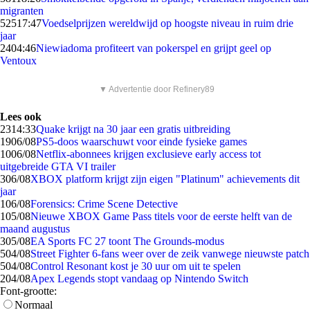
migranten
525
17:47
Voedselprijzen wereldwijd op hoogste niveau in ruim drie
jaar
24
04:46
Niewiadoma profiteert van pokerspel en grijpt geel op
Ventoux
▼ Advertentie door Refinery89
Lees ook
23
14:33
Quake krijgt na 30 jaar een gratis uitbreiding
19
06/08
PS5-doos waarschuwt voor einde fysieke games
10
06/08
Netflix-abonnees krijgen exclusieve early access tot
uitgebreide GTA VI trailer
3
06/08
XBOX platform krijgt zijn eigen "Platinum" achievements dit
jaar
1
06/08
Forensics: Crime Scene Detective
1
05/08
Nieuwe XBOX Game Pass titels voor de eerste helft van de
maand augustus
3
05/08
EA Sports FC 27 toont The Grounds-modus
5
04/08
Street Fighter 6-fans weer over de zeik vanwege nieuwste patch
5
04/08
Control Resonant kost je 30 uur om uit te spelen
2
04/08
Apex Legends stopt vandaag op Nintendo Switch
Font-grootte:
Normaal