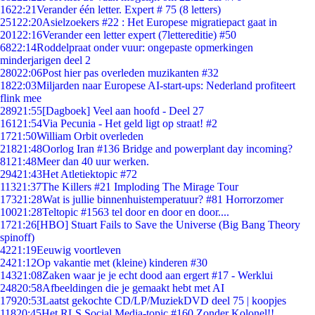
16
22:21
Verander één letter. Expert # 75 (8 letters)
251
22:20
Asielzoekers #22 : Het Europese migratiepact gaat in
201
22:16
Verander een letter expert (7lettereditie) #50
68
22:14
Roddelpraat onder vuur: ongepaste opmerkingen
minderjarigen deel 2
280
22:06
Post hier pas overleden muzikanten #32
18
22:03
Miljarden naar Europese AI-start-ups: Nederland profiteert
flink mee
289
21:55
[Dagboek] Veel aan hoofd - Deel 27
161
21:54
Via Pecunia - Het geld ligt op straat! #2
17
21:50
William Orbit overleden
218
21:48
Oorlog Iran #136 Bridge and powerplant day incoming?
81
21:48
Meer dan 40 uur werken.
294
21:43
Het Atletiektopic #72
113
21:37
The Killers #21 Imploding The Mirage Tour
173
21:28
Wat is jullie binnenhuistemperatuur? #81 Horrorzomer
100
21:28
Teltopic #1563 tel door en door en door....
17
21:26
[HBO] Stuart Fails to Save the Universe (Big Bang Theory
spinoff)
42
21:19
Eeuwig voortleven
24
21:12
Op vakantie met (kleine) kinderen #30
143
21:08
Zaken waar je je echt dood aan ergert #17 - Werklui
248
20:58
Afbeeldingen die je gemaakt hebt met AI
179
20:53
Laatst gekochte CD/LP/MuziekDVD deel 75 | koopjes
118
20:45
Het RLS Social Media-topic #160 Zonder Kolonel!!