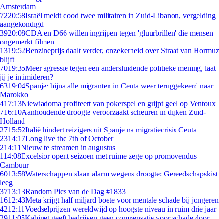
Amsterdam
72
20:58
Israël meldt dood twee militairen in Zuid-Libanon, vergelding
aangekondigd
39
20:08
CDA en D66 willen ingrijpen tegen 'gluurbrillen' die mensen
ongemerkt filmen
13
19:52
Benzineprijs daalt verder, onzekerheid over Straat van Hormuz
blijft
70
19:35
Meer agressie tegen een andersluidende politieke mening, laat
jij je intimideren?
63
19:04
Spanje: bijna alle migranten in Ceuta weer teruggekeerd naar
Marokko
4
17:13
Niewiadoma profiteert van pokerspel en grijpt geel op Ventoux
7
16:10
Aanhoudende droogte veroorzaakt scheuren in dijken Zuid-
Holland
27
15:52
Italië hindert reizigers uit Spanje na migratiecrisis Ceuta
23
14:17
Long live the 7th of October
2
14:11
Nieuw te streamen in augustus
1
14:08
Excelsior opent seizoen met ruime zege op promovendus
Cambuur
60
13:58
Waterschappen slaan alarm wegens droogte: Gereedschapskist
leeg
37
13:13
Random Pics van de Dag #1833
16
12:43
Meta krijgt half miljard boete voor mentale schade bij jongeren
42
12:11
Voedselprijzen wereldwijd op hoogste niveau in ruim drie jaar
29
11:05
Kabinet geeft bedrijven geen compensatie voor schade door