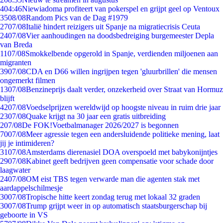
4
04:46
Niewiadoma profiteert van pokerspel en grijpt geel op Ventoux
35
08/08
Random Pics van de Dag #1979
27
07/08
Italië hindert reizigers uit Spanje na migratiecrisis Ceuta
24
07/08
Vier aanhoudingen na doodsbedreiging burgemeester Depla
van Breda
11
07/08
Smokkelbende opgerold in Spanje, verdienden miljoenen aan
migranten
39
07/08
CDA en D66 willen ingrijpen tegen 'gluurbrillen' die mensen
ongemerkt filmen
13
07/08
Benzineprijs daalt verder, onzekerheid over Straat van Hormuz
blijft
42
07/08
Voedselprijzen wereldwijd op hoogste niveau in ruim drie jaar
23
07/08
Quake krijgt na 30 jaar een gratis uitbreiding
2
07/08
De FOK!Voetbalmanager 2026/2027 is begonnen
70
07/08
Meer agressie tegen een andersluidende politieke mening, laat
jij je intimideren?
31
07/08
Amsterdams dierenasiel DOA overspoeld met babykonijntjes
29
07/08
Kabinet geeft bedrijven geen compensatie voor schade door
laagwater
24
07/08
OM eist TBS tegen verwarde man die agenten stak met
aardappelschilmesje
30
07/08
Tropische hitte keert zondag terug met lokaal 32 graden
30
07/08
Trump grijpt weer in op automatisch staatsburgerschap bij
geboorte in VS