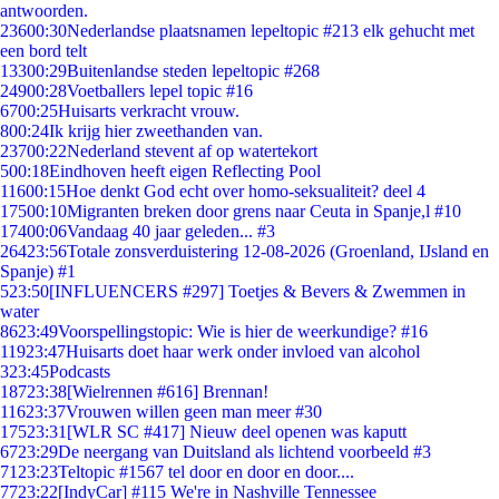
antwoorden.
236
00:30
Nederlandse plaatsnamen lepeltopic #213 elk gehucht met
een bord telt
133
00:29
Buitenlandse steden lepeltopic #268
249
00:28
Voetballers lepel topic #16
67
00:25
Huisarts verkracht vrouw.
8
00:24
Ik krijg hier zweethanden van.
237
00:22
Nederland stevent af op watertekort
5
00:18
Eindhoven heeft eigen Reflecting Pool
116
00:15
Hoe denkt God echt over homo-seksualiteit? deel 4
175
00:10
Migranten breken door grens naar Ceuta in Spanje,l #10
174
00:06
Vandaag 40 jaar geleden... #3
264
23:56
Totale zonsverduistering 12-08-2026 (Groenland, IJsland en
Spanje) #1
5
23:50
[INFLUENCERS #297] Toetjes & Bevers & Zwemmen in
water
86
23:49
Voorspellingstopic: Wie is hier de weerkundige? #16
119
23:47
Huisarts doet haar werk onder invloed van alcohol
3
23:45
Podcasts
187
23:38
[Wielrennen #616] Brennan!
116
23:37
Vrouwen willen geen man meer #30
175
23:31
[WLR SC #417] Nieuw deel openen was kaputt
67
23:29
De neergang van Duitsland als lichtend voorbeeld #3
71
23:23
Teltopic #1567 tel door en door en door....
77
23:22
[IndyCar] #115 We're in Nashville Tennessee