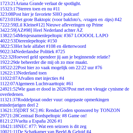
17
23:21
Ariana Grande verlaat de spotlight.
153
23:17
Sterren toen en nu #11
3
23:08
Post hier je favoriete SHO podcast!
67
23:01
Het grote Baktopic (voor bakfoto's, -vragen en -tips) #42
72
22:59
[Lil Kleine#12] Nieuwe afleveringen op Prime
34
22:59
[AZ#98] Heel Nederland achter AZ
138
22:54
Meisjesnamenlepeltopic #367 LOOOOL LAPO
40
22:53
Dierenlepeltopic #150
38
22:53
Het hele alfabet #108 en 4letterwoord
90
22:34
Nederlandse Politiek #725
5
22:32
Hoeveel geld spendeer jij aan je beginnende relatie?
19
22:29
de beheerder die mij oh zo moe maakt.
185
22:22
Post hier zo vaak mogelijk om 22:22 uur #76
126
22:13
Nederland toen
110
22:07
Afvallen met injecties #4
11
22:07
Algemeen Luchtvaarttopic #61
249
21:52
Wie gaan er dood in 2026?Post met een vleugje cynisme de
overledenen.
113
21:37
Roddelpraat onder vuur: ongepaste opmerkingen
minderjarigen deel 2
136
21:35
[DRT SC] #6: RendacGoden sponsored by TONZON
297
21:28
Centraal Bordspeltopic #8 Game on!
81
21:23
Vuelta a España 2026 #1
184
21:18
NEC #77: Wat een seizoen is dit zeg
100
21:11
De Schatkamer van Beeld & Geluid #4