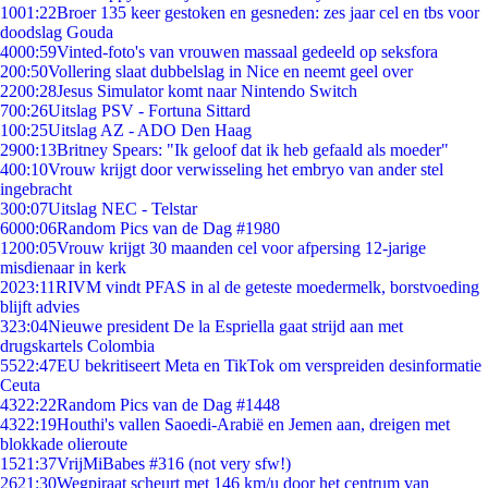
10
01:22
Broer 135 keer gestoken en gesneden: zes jaar cel en tbs voor
doodslag Gouda
40
00:59
Vinted-foto's van vrouwen massaal gedeeld op seksfora
2
00:50
Vollering slaat dubbelslag in Nice en neemt geel over
22
00:28
Jesus Simulator komt naar Nintendo Switch
7
00:26
Uitslag PSV - Fortuna Sittard
1
00:25
Uitslag AZ - ADO Den Haag
29
00:13
Britney Spears: "Ik geloof dat ik heb gefaald als moeder"
4
00:10
Vrouw krijgt door verwisseling het embryo van ander stel
ingebracht
3
00:07
Uitslag NEC - Telstar
60
00:06
Random Pics van de Dag #1980
12
00:05
Vrouw krijgt 30 maanden cel voor afpersing 12-jarige
misdienaar in kerk
20
23:11
RIVM vindt PFAS in al de geteste moedermelk, borstvoeding
blijft advies
3
23:04
Nieuwe president De la Espriella gaat strijd aan met
drugskartels Colombia
55
22:47
EU bekritiseert Meta en TikTok om verspreiden desinformatie
Ceuta
43
22:22
Random Pics van de Dag #1448
43
22:19
Houthi's vallen Saoedi-Arabië en Jemen aan, dreigen met
blokkade olieroute
15
21:37
VrijMiBabes #316 (not very sfw!)
26
21:30
Wegpiraat scheurt met 146 km/u door het centrum van