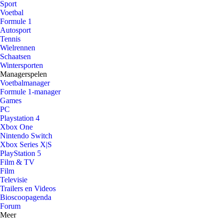
Sport
Voetbal
Formule 1
Autosport
Tennis
Wielrennen
Schaatsen
Wintersporten
Managerspelen
Voetbalmanager
Formule 1-manager
Games
PC
Playstation 4
Xbox One
Nintendo Switch
Xbox Series X|S
PlayStation 5
Film & TV
Film
Televisie
Trailers en Videos
Bioscoopagenda
Forum
Meer