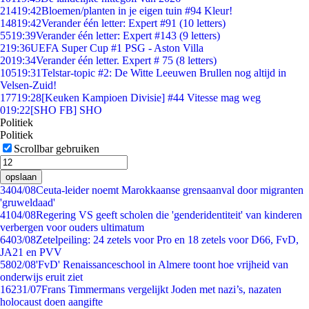
214
19:42
Bloemen/planten in je eigen tuin #94 Kleur!
148
19:42
Verander één letter: Expert #91 (10 letters)
55
19:39
Verander één letter: Expert #143 (9 letters)
2
19:36
UEFA Super Cup #1 PSG - Aston Villa
20
19:34
Verander één letter. Expert # 75 (8 letters)
105
19:31
Telstar-topic #2: De Witte Leeuwen Brullen nog altijd in
Velsen-Zuid!
177
19:28
[Keuken Kampioen Divisie] #44 Vitesse mag weg
0
19:22
[SHO FB] SHO
Politiek
Politiek
Scrollbar gebruiken
opslaan
34
04/08
Ceuta-leider noemt Marokkaanse grensaanval door migranten
'gruweldaad'
41
04/08
Regering VS geeft scholen die 'genderidentiteit' van kinderen
verbergen voor ouders ultimatum
64
03/08
Zetelpeiling: 24 zetels voor Pro en 18 zetels voor D66, FvD,
JA21 en PVV
58
02/08
'FvD' Renaissanceschool in Almere toont hoe vrijheid van
onderwijs eruit ziet
162
31/07
Frans Timmermans vergelijkt Joden met nazi’s, nazaten
holocaust doen aangifte