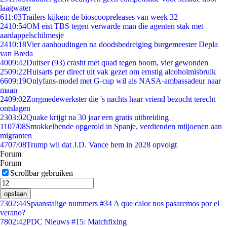
laagwater
6
11:03
Trailers kijken: de bioscoopreleases van week 32
24
10:54
OM eist TBS tegen verwarde man die agenten stak met
aardappelschilmesje
24
10:18
Vier aanhoudingen na doodsbedreiging burgemeester Depla
van Breda
40
09:42
Duitser (93) crasht met quad tegen boom, vier gewonden
25
09:22
Huisarts per direct uit vak gezet om ernstig alcoholmisbruik
66
09:19
Onlyfans-model met G-cup wil als NASA-ambassadeur naar
maan
24
09:02
Zorgmedewerkster die 's nachts haar vriend bezocht terecht
ontslagen
23
03:02
Quake krijgt na 30 jaar een gratis uitbreiding
11
07/08
Smokkelbende opgerold in Spanje, verdienden miljoenen aan
migranten
47
07/08
Trump wil dat J.D. Vance hem in 2028 opvolgt
Forum
Forum
Scrollbar gebruiken
opslaan
73
02:44
Spaanstalige nummers #34 A que calor nos pasaremos por el
verano?
78
02:42
PDC Nieuws #15: Matchfixing