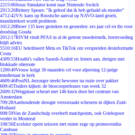
22
15:00
Jesus Simulator komt naar Nintendo Switch
29
13:26
Britney Spears: "Ik geloof dat ik heb gefaald als moeder"
47
12:42
VS: kans op Russische aanval op NAVO-land groeit,
munitietekort wordt probleem
10
12:28
Broer 135 keer gestoken en gesneden: zes jaar cel en tbs voor
doodslag Gouda
20
12:17
RIVM vindt PFAS in al de geteste moedermelk, borstvoeding
blijft advies
55
10:16
EU bekritiseert Meta en TikTok om verspreiden desinformatie
Ceuta
43
09:53
Houthi's vallen Saoedi-Arabië en Jemen aan, dreigen met
blokkade olieroute
12
09:49
Vrouw krijgt 30 maanden cel voor afpersing 12-jarige
misdienaar in kerk
46
09:46
PostNL-bezorger steekt bewoner na ruzie over pakket
6
09:45
Trailers kijken: de bioscoopreleases van week 32
26
09:32
Wegpiraat scheurt met 146 km/u door het centrum van
Amsterdam
7
09:28
Aanhoudende droogte veroorzaakt scheuren in dijken Zuid-
Holland
0
08:59
Van de Zandschulp overleeft matchpoints, ook Griekspoor
verder in Montreal
1
08:56
Excelsior opent seizoen met ruime zege op promovendus
Cambuur
2
08:35
Nieuw te streamen in augustus