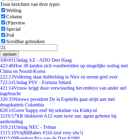
Toon berichten van deze types
Weblog
Column
(P)review
Special
Poll
Scrollbar gebruiken
opslaan
1
00:01
Uitslag AZ - ADO Den Haag
4
23:46
Hoe 30 landen zich voorbereiden op mogelijke oorlog met
China en Noord-Korea
2
22:13
Vollering slaat dubbelslag in Nice en neemt geel over
7
22:11
Uitslag PSV - Fortuna Sittard
4
21:14
Vrouw krijgt door verwisseling het embryo van ander stel
ingebracht
3
20:35
Nieuwe president De la Espriella gaat strijd aan met
drugskartels Colombia
6
20:11
Geen 'happy end' bij seksdate via Kinky.nl
32
19:57
XR blokkeert A12 ruim twee uur, agent gebeten bij
aanhouding
3
19:21
Uitslag NEC - Telstar
15
15:10
VrijMiBabes #316 (not very sfw!)
60
15:09
Random Pics van de Dag #1980