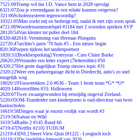
75
21:09
Trump wil dat J.D. Vance hem in 2028 opvolgt
63
21:07
Zou je vreemdgaan in een relatie kunnen vergeven?
3
21:06
Scholensysteem tegenwoordig?
103
21:05
Man zoekt mij en bedreigt mij, nadat ik met zijn zoon sprak
47
21:00
Woordensamenstelspel #1184 met 2 woorden spreken SVP
281
20:54
Van kleuter tot puber deel 184
83
20:48
2010: Vermissing van Herman Ploegstra
227
20:47
archito's jaren '70 huis #5 - Een nieuw begin
8
20:36
Poepen tijdens het tandenpoetsen
18
20:31
[Boekbespreking] Yesteryear - Caro Claire Burke
206
20:29
Verander een letter expert (7lettereditie) #50
63
20:27
Het grote dagelijkse Trump nieuws topic #31
23
20:22
Weer een parkeergarage dicht in Dordrecht, auto's zo snel
mogelijk weg
180
20:19
Touwtrekken 2.0 #636 - Team 1 beste team *G* *O*
40
20:14
Horrorfilms #33: Halloween
26
20:07
Twee zwaargewonden bij eenzijdig ongeval Zeeland.
52
20:05
OM-Teamleider met kinderporno is oud-directeur van twee
basisscholen
166
19:58
Dingen waar je enorm vrolijk van wordt #3
25
19:56
Natuur en Wild
16
19:54
Radio 2 #145 Ruud 66
47
19:47
[Netflix #210] TUDUM
212
19:43
[NL] Street View Quiz [#122] - Loogisch toch
101
19:43
De landelijke hittegolf van 2026