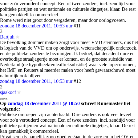
voor zo'n verouderd concept. Een of twee zenders, incl. zendtijd voor
politieke partijen en wat nationale en culturele dingetjes, klaar. De rest
kan gemakkelijk commercieel.
Rome werd niet groot door vergaderen, maar door oorlogvoeren.
zondag 18 december 2011, 10:53 uur
#11
3
Bartjuh
De bevolking dommer maken zorgt voor meer VVD stemmers, dus het
is logisch van de VVD om op onderwijs, wetenschappelijk onderzoek,
en de publieke zenders te bezuinigen. Ik bedoel, dat decadent dure en
overbodige straaljagertje moet er komen, en de grootste subsidie van
Nederland (de hypotheekrenteaftreksubsidie) waar vele topeconomen,
het IMF, en Reuters al meerder malen voor heeft gewaarschuwd moet
natuurlijk ook blijven.
zondag 18 december 2011, 10:53 uur
#12
2
sjaakocf
quote:
Op
zondag 18 december 2011 @ 10:50
schreef Runemaster het
volgende:
Publieke omroepen zijn achterhaald. Drie zenders is ook veel teveel
voor zo'n verouderd concept. Een of twee zenders, incl. zendtijd voor
politieke partijen en wat nationale en culturele dingetjes, klaar. De rest
kan gemakkelijk commercieel.
Privatiseren is namelijk zooo goed gegaan in de zorg en in het OV en