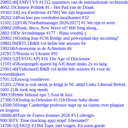
298
02:40
[AMV] VS #1312 spammers van de internationale rechtsorde
46
02:35
Chinese Politiek #1 - Het Pad van de Draak
193
02:33
[Live Eredivisie #1786] We zijn begonnen!
282
02:24
Post hier pas overleden muzikanten #32
111
02:22
[FOK!Voetbalmanager 2026/2027] #1 We zijn er weer
208
02:20
Punk, disco, New Wave of? #60 Sing along...
28
02:19
De Avondetappe #177 - Bijna voorbij :(
269
02:16
Oorlog Iran #136 Bridge and powerplant day incoming?
198
02:00
[RTL] B&B vol liefde 6de seizoen #4
33
02:00
Astronomie in de Achtertuin #6
247
01:57
Russia vs Ukraine #91
258
01:52
[UFO/UAP] #16 The Age of Disclosure
121
01:45
Koopzegels sparen bij AH duurt straks 2x zo lang
259
01:40
[Videoland] B&B vol liefde 6de seizoen #1 voor de
vooruitkijkers
57
01:32
Eeuwig voortleven
152
01:22
Wat je ook stemt, je krijgt in NL altijd Links Liberaal Beleid.
16
01:21
Ik rook nog steeds
5
00:55
Petitie behoud npo 5 Soul & Jazz
273
00:53
Oorlog in Oekraïne #1318 Drone baby drone
145
00:50
Jonge Cambridge professor stapt op na claims over plagiaat
en leugens
186
00:40
Tour de France femmes 2026 #5 Lollergps
9
00:36
TV Time (tracking app) stopt! Alternatief?
147
00:32
[AKQ] #3384 Topic met vragen. En soms goede