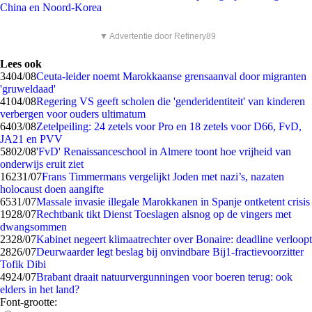
China en Noord-Korea
▼ Advertentie door Refinery89
Lees ook
34
04/08
Ceuta-leider noemt Marokkaanse grensaanval door migranten
'gruweldaad'
41
04/08
Regering VS geeft scholen die 'genderidentiteit' van kinderen
verbergen voor ouders ultimatum
64
03/08
Zetelpeiling: 24 zetels voor Pro en 18 zetels voor D66, FvD,
JA21 en PVV
58
02/08
'FvD' Renaissanceschool in Almere toont hoe vrijheid van
onderwijs eruit ziet
162
31/07
Frans Timmermans vergelijkt Joden met nazi’s, nazaten
holocaust doen aangifte
65
31/07
Massale invasie illegale Marokkanen in Spanje ontketent crisis
19
28/07
Rechtbank tikt Dienst Toeslagen alsnog op de vingers met
dwangsommen
23
28/07
Kabinet negeert klimaatrechter over Bonaire: deadline verloopt
28
26/07
Deurwaarder legt beslag bij onvindbare Bij1-fractievoorzitter
Tofik Dibi
49
24/07
Brabant draait natuurvergunningen voor boeren terug: ook
elders in het land?
Font-grootte: