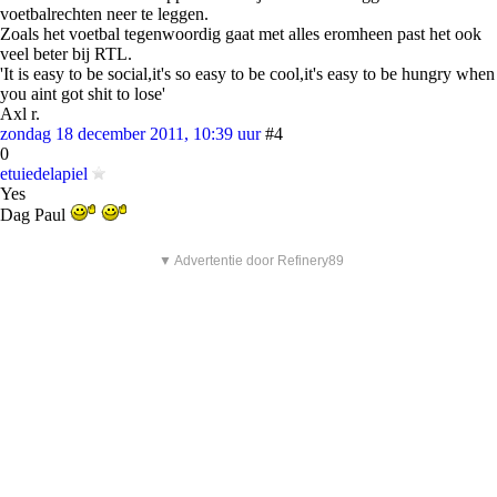
voetbalrechten neer te leggen.
Zoals het voetbal tegenwoordig gaat met alles eromheen past het ook
veel beter bij RTL.
'It is easy to be social,it's so easy to be cool,it's easy to be hungry when
you aint got shit to lose'
Axl r.
zondag 18 december 2011, 10:39 uur
#4
0
etuiedelapiel
Yes
Dag Paul
▼ Advertentie door Refinery89