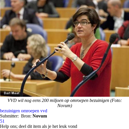
VVD wil nog eens 200 miljoen op omroepen bezuinigen (Foto:
Novum)
bezuinigen
omroepen
vvd
Submitter:
Bron:
Novum
51
Help ons; deel dit item als je het leuk vond