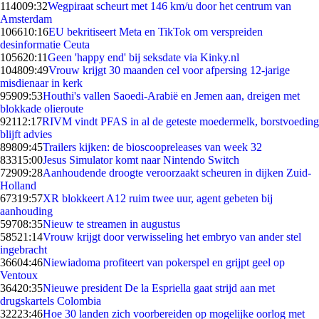
1140
09:32
Wegpiraat scheurt met 146 km/u door het centrum van
Amsterdam
1066
10:16
EU bekritiseert Meta en TikTok om verspreiden
desinformatie Ceuta
1056
20:11
Geen 'happy end' bij seksdate via Kinky.nl
1048
09:49
Vrouw krijgt 30 maanden cel voor afpersing 12-jarige
misdienaar in kerk
959
09:53
Houthi's vallen Saoedi-Arabië en Jemen aan, dreigen met
blokkade olieroute
921
12:17
RIVM vindt PFAS in al de geteste moedermelk, borstvoeding
blijft advies
898
09:45
Trailers kijken: de bioscoopreleases van week 32
833
15:00
Jesus Simulator komt naar Nintendo Switch
729
09:28
Aanhoudende droogte veroorzaakt scheuren in dijken Zuid-
Holland
673
19:57
XR blokkeert A12 ruim twee uur, agent gebeten bij
aanhouding
597
08:35
Nieuw te streamen in augustus
585
21:14
Vrouw krijgt door verwisseling het embryo van ander stel
ingebracht
366
04:46
Niewiadoma profiteert van pokerspel en grijpt geel op
Ventoux
364
20:35
Nieuwe president De la Espriella gaat strijd aan met
drugskartels Colombia
322
23:46
Hoe 30 landen zich voorbereiden op mogelijke oorlog met