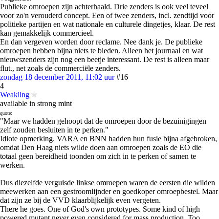
Publieke omroepen zijn achterhaald. Drie zenders is ook veel teveel
voor zo'n verouderd concept. Een of twee zenders, incl. zendtijd voor
politieke partijen en wat nationale en culturele dingetjes, klaar. De rest
kan gemakkelijk commercieel.
En dan vergeven worden door reclame. Nee dank je. De publieke
omroepen hebben bijna niets te bieden. Alleen het journaal en wat
nieuwszenders zijn nog een beetje interessant. De rest is alleen maar
flut., net zoals de commerciële zenders.
zondag 18 december 2011, 11:02 uur
#16
4
Weakling
available in strong mint
quote:
"Maar we hadden gehoopt dat de omroepen door de bezuinigingen
zelf zouden besluiten in te perken."
Idiote opmerking. VARA en BNN hadden hun fusie bijna afgebroken,
omdat Den Haag niets wilde doen aan omroepen zoals de EO die
totaal geen bereidheid toonden om zich in te perken of samen te
werken.
Dus diezelfde verguisde linkse omroepen waren de eersten die wilden
meewerken aan een gestroomlijnder en goedkoper omroepbestel. Maar
dat zijn ze bij de VVD klaarblijkelijk even vergeten.
There he goes. One of God's own prototypes. Some kind of high
powered mutant never even considered for mass production. Too