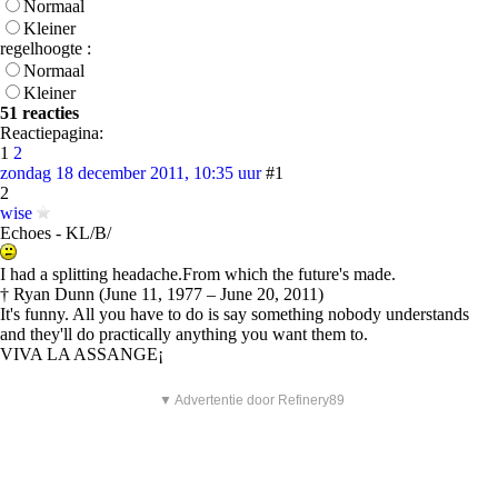
Normaal
Kleiner
regelhoogte :
Normaal
Kleiner
51 reacties
Reactiepagina:
1
2
zondag 18 december 2011, 10:35 uur
#1
2
wise
Echoes - KL/B/
I had a splitting headache.From which the future's made.
† Ryan Dunn (June 11, 1977 – June 20, 2011)
It's funny. All you have to do is say something nobody understands
and they'll do practically anything you want them to.
VIVA LA ASSANGE¡
▼ Advertentie door Refinery89