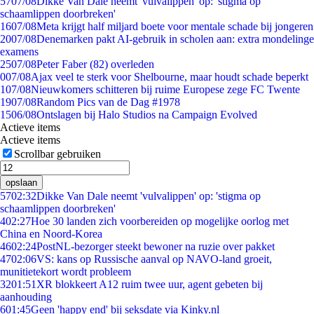
57
07/08
Dikke Van Dale neemt 'vulvalippen' op: 'stigma op
schaamlippen doorbreken'
16
07/08
Meta krijgt half miljard boete voor mentale schade bij jongeren
20
07/08
Denemarken pakt AI-gebruik in scholen aan: extra mondelinge
examens
25
07/08
Peter Faber (82) overleden
0
07/08
Ajax veel te sterk voor Shelbourne, maar houdt schade beperkt
1
07/08
Nieuwkomers schitteren bij ruime Europese zege FC Twente
19
07/08
Random Pics van de Dag #1978
15
06/08
Ontslagen bij Halo Studios na Campaign Evolved
Actieve items
Actieve items
Scrollbar gebruiken
opslaan
57
02:32
Dikke Van Dale neemt 'vulvalippen' op: 'stigma op
schaamlippen doorbreken'
4
02:27
Hoe 30 landen zich voorbereiden op mogelijke oorlog met
China en Noord-Korea
46
02:24
PostNL-bezorger steekt bewoner na ruzie over pakket
47
02:06
VS: kans op Russische aanval op NAVO-land groeit,
munitietekort wordt probleem
32
01:51
XR blokkeert A12 ruim twee uur, agent gebeten bij
aanhouding
6
01:45
Geen 'happy end' bij seksdate via Kinky.nl