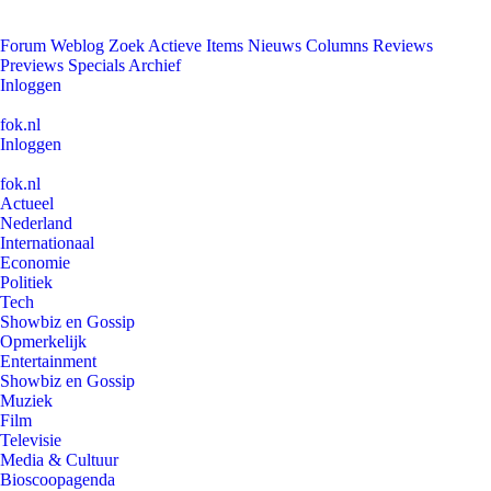
Forum
Weblog
Zoek
Actieve Items
Nieuws
Columns
Reviews
Previews
Specials
Archief
Inloggen
fok.nl
Inloggen
fok.nl
Actueel
Nederland
Internationaal
Economie
Politiek
Tech
Showbiz en Gossip
Opmerkelijk
Entertainment
Showbiz en Gossip
Muziek
Film
Televisie
Media & Cultuur
Bioscoopagenda