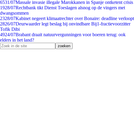
65
31/07
Massale invasie illegale Marokkanen in Spanje ontketent crisis
19
28/07
Rechtbank tikt Dienst Toeslagen alsnog op de vingers met
dwangsommen
23
28/07
Kabinet negeert klimaatrechter over Bonaire: deadline verloopt
28
26/07
Deurwaarder legt beslag bij onvindbare Bij1-fractievoorzitter
Tofik Dibi
49
24/07
Brabant draait natuurvergunningen voor boeren terug: ook
elders in het land?