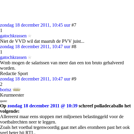
zondag 18 december 2011, 10:45 uur
#7
1
gatochkrassen
Niet de VVD wil dat maaruh de PVV juist...
zondag 18 december 2011, 10:47 uur
#8
1
gatochkrassen
Wmb mogen de salarissen van meer dan een ton bruto gehalveerd
worden.
Redactie Sport
zondag 18 december 2011, 10:47 uur
#9
2
borisz
Keurmeester
quote:
Op
zondag 18 december 2011 @ 10:39
schreef polladecaballo het
volgende:
Allereerst maar eens stoppen met miljoenen belastinggeld voor de
voetbalrechten neer te leggen.
Zoals het voetbal tegenwoordig gaat met alles eromheen past het ook
veel beter bij RTL.