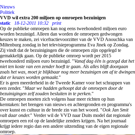
Nieuws
Politiek
VVD wil extra 200 miljoen op omroepen bezuinigen
static
18-12-2011 10:32
print
Op de publieke omroepen kan nog eens tweehonderd miljoen euro
worden bezuinigd. Alleen dan worden de omroepen gedwongen
keuzes te maken, zei vicefractievoorzitter van de VVD Anouchka van
Miltenburg zondag in het televisieprogramma Eva Jinek op Zondag.
Zij vindt dat de bezuinigingen die de omroepen zijn opgelegd te
gemakkelijk gaan. Op de publieke omroep wordt per 2015
tweehonderd miljoen euro bezuinigd. "
Vanaf dag één is gezegd dat het
niet ten koste van een zender hoeft te gaan. Als alles blijft doorgaan
zoals het was, moet je blijkbaar nog meer bezuinigen om af te dwingen
dat er keuzes worden gemaakt.
"
Er is geen meerderheid in de Tweede Kamer voor het schrappen van
een zender. "
Maar we hadden gehoopt dat de omroepen door de
bezuinigingen zelf zouden besluiten in te perken.
"
De omroepen moeten zich volgens haar meer richten op hun
kerntaken: het brengen van nieuws en achtergronden en programma's
over kunst en cultuur in de brede zin van het woord. "
Ook Jan Smit
valt daar onder.
" Verder wil de VVD naar Duits model dat regionale
omroepen een rol op de landelijke zenders krijgen. Na het journaal
krijgt iedere regio dan een andere uitzending van de eigen regionale
omroep.