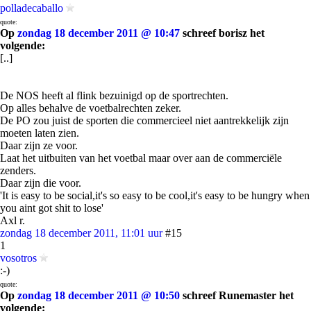
polladecaballo
quote:
Op
zondag 18 december 2011 @ 10:47
schreef borisz het
volgende:
[..]
De NOS heeft al flink bezuinigd op de sportrechten.
Op alles behalve de voetbalrechten zeker.
De PO zou juist de sporten die commercieel niet aantrekkelijk zijn
moeten laten zien.
Daar zijn ze voor.
Laat het uitbuiten van het voetbal maar over aan de commerciële
zenders.
Daar zijn die voor.
'It is easy to be social,it's so easy to be cool,it's easy to be hungry when
you aint got shit to lose'
Axl r.
zondag 18 december 2011, 11:01 uur
#15
1
vosotros
:-)
quote:
Op
zondag 18 december 2011 @ 10:50
schreef Runemaster het
volgende: