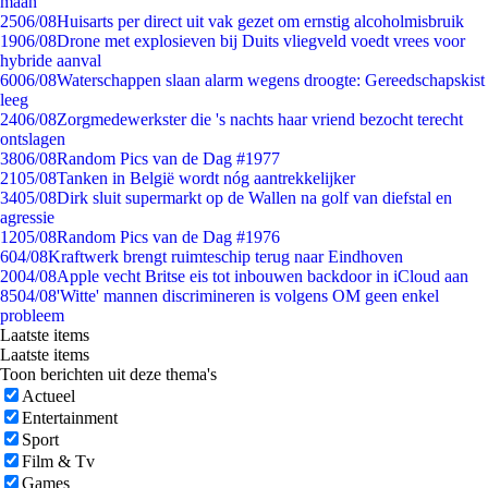
maan
25
06/08
Huisarts per direct uit vak gezet om ernstig alcoholmisbruik
19
06/08
Drone met explosieven bij Duits vliegveld voedt vrees voor
hybride aanval
60
06/08
Waterschappen slaan alarm wegens droogte: Gereedschapskist
leeg
24
06/08
Zorgmedewerkster die 's nachts haar vriend bezocht terecht
ontslagen
38
06/08
Random Pics van de Dag #1977
21
05/08
Tanken in België wordt nóg aantrekkelijker
34
05/08
Dirk sluit supermarkt op de Wallen na golf van diefstal en
agressie
12
05/08
Random Pics van de Dag #1976
6
04/08
Kraftwerk brengt ruimteschip terug naar Eindhoven
20
04/08
Apple vecht Britse eis tot inbouwen backdoor in iCloud aan
85
04/08
'Witte' mannen discrimineren is volgens OM geen enkel
probleem
Laatste items
Laatste items
Toon berichten uit deze thema's
Actueel
Entertainment
Sport
Film & Tv
Games