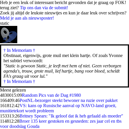
Heb je een leuk of interessant bericht gevonden dat je graag op FOK!
terug ziet?
Tip ons dan via de submit!
Zoek jij altijd de leukste nieuwtjes en kun je daar leuk over schrijven?
Meld je aan als nieuwsposter!
static
† In Memoriam
†
Obstinaat, eigenwijs, grote muil met klein hartje. Of zoals Yvonne
het subtiel verwoordt:
"Static is gewoon Static, je leeft met hem of niet. Geen verborgen
agenda's, trouw, grote muil, lief hartje, bang voor bloed, scheldt
FA's graag uit voor lul."
† In Memoriam †
Meest gelezen
48300
15:09
Random Pics van de Dag #1980
1664
09:46
PostNL-bezorger steekt bewoner na ruzie over pakket
1618
12:42
VS: kans op Russische aanval op NAVO-land groeit,
munitietekort wordt probleem
1533
13:26
Britney Spears: "Ik geloof dat ik heb gefaald als moeder"
1148
12:28
Broer 135 keer gestoken en gesneden: zes jaar cel en tbs
voor doodslag Gouda