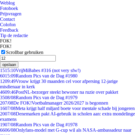
Weblog
Fotoboek
Prijsvragen
Contact
Colofon
Feedback
Tip de redactie
FOK!
FOK!
Scrollbar gebruiken
opslaan
15
15:10
VrijMiBabes #316 (not very sfw!)
60
15:09
Random Pics van de Dag #1980
12
09:49
Vrouw krijgt 30 maanden cel voor afpersing 12-jarige
misdienaar in kerk
46
09:46
PostNL-bezorger steekt bewoner na ruzie over pakket
35
08/08
Random Pics van de Dag #1979
2
07/08
De FOK!Voetbalmanager 2026/2027 is begonnen
16
07/08
Meta krijgt half miljard boete voor mentale schade bij jongeren
20
07/08
Denemarken pakt AI-gebruik in scholen aan: extra mondelinge
examens
19
07/08
Random Pics van de Dag #1978
66
06/08
Onlyfans-model met G-cup wil als NASA-ambassadeur naar