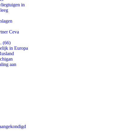
iegtuigen in
 leeg
tslagen
rtner Ceva
. (66)
lijk in Europa
Rusland
ichigan
aling aan
g aangekondigd