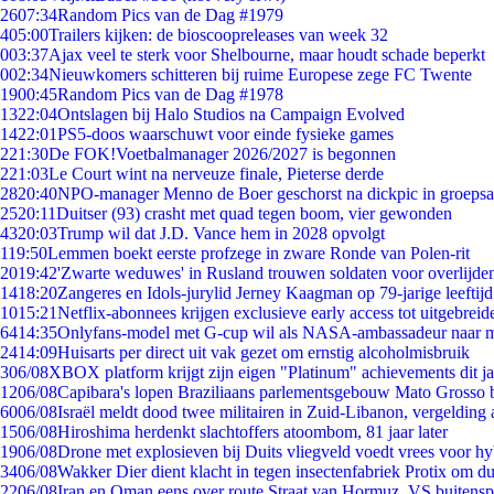
26
07:34
Random Pics van de Dag #1979
4
05:00
Trailers kijken: de bioscoopreleases van week 32
0
03:37
Ajax veel te sterk voor Shelbourne, maar houdt schade beperkt
0
02:34
Nieuwkomers schitteren bij ruime Europese zege FC Twente
19
00:45
Random Pics van de Dag #1978
13
22:04
Ontslagen bij Halo Studios na Campaign Evolved
14
22:01
PS5-doos waarschuwt voor einde fysieke games
2
21:30
De FOK!Voetbalmanager 2026/2027 is begonnen
2
21:03
Le Court wint na nerveuze finale, Pieterse derde
28
20:40
NPO-manager Menno de Boer geschorst na dickpic in groeps
25
20:11
Duitser (93) crasht met quad tegen boom, vier gewonden
43
20:03
Trump wil dat J.D. Vance hem in 2028 opvolgt
1
19:50
Lemmen boekt eerste profzege in zware Ronde van Polen-rit
20
19:42
'Zwarte weduwes' in Rusland trouwen soldaten voor overlijden
14
18:20
Zangeres en Idols-jurylid Jerney Kaagman op 79-jarige leeftij
10
15:21
Netflix-abonnees krijgen exclusieve early access tot uitgebreid
64
14:35
Onlyfans-model met G-cup wil als NASA-ambassadeur naar 
24
14:09
Huisarts per direct uit vak gezet om ernstig alcoholmisbruik
3
06/08
XBOX platform krijgt zijn eigen "Platinum" achievements dit ja
12
06/08
Capibara's lopen Braziliaans parlementsgebouw Mato Grosso 
60
06/08
Israël meldt dood twee militairen in Zuid-Libanon, vergeldin
15
06/08
Hiroshima herdenkt slachtoffers atoombom, 81 jaar later
19
06/08
Drone met explosieven bij Duits vliegveld voedt vrees voor hy
34
06/08
Wakker Dier dient klacht in tegen insectenfabriek Protix om 
22
06/08
Iran en Oman eens over route Straat van Hormuz, VS buitensp