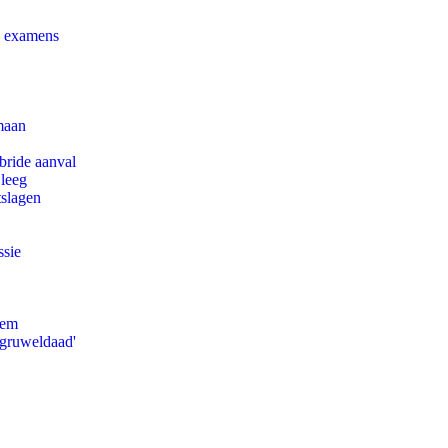
e examens
maan
bride aanval
 leeg
tslagen
ssie
eem
'gruweldaad'