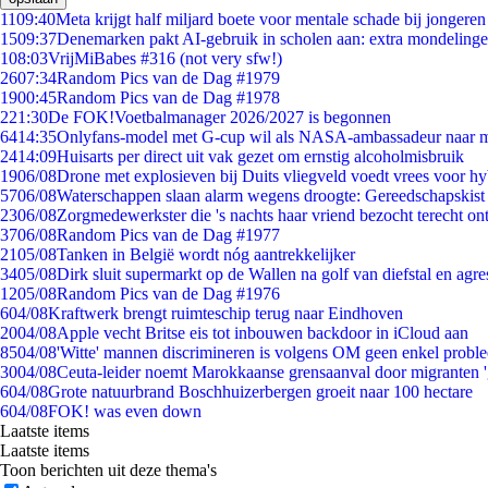
11
09:40
Meta krijgt half miljard boete voor mentale schade bij jongeren
15
09:37
Denemarken pakt AI-gebruik in scholen aan: extra mondeling
1
08:03
VrijMiBabes #316 (not very sfw!)
26
07:34
Random Pics van de Dag #1979
19
00:45
Random Pics van de Dag #1978
2
21:30
De FOK!Voetbalmanager 2026/2027 is begonnen
64
14:35
Onlyfans-model met G-cup wil als NASA-ambassadeur naar 
24
14:09
Huisarts per direct uit vak gezet om ernstig alcoholmisbruik
19
06/08
Drone met explosieven bij Duits vliegveld voedt vrees voor hy
57
06/08
Waterschappen slaan alarm wegens droogte: Gereedschapskist
23
06/08
Zorgmedewerkster die 's nachts haar vriend bezocht terecht on
37
06/08
Random Pics van de Dag #1977
21
05/08
Tanken in België wordt nóg aantrekkelijker
34
05/08
Dirk sluit supermarkt op de Wallen na golf van diefstal en agre
12
05/08
Random Pics van de Dag #1976
6
04/08
Kraftwerk brengt ruimteschip terug naar Eindhoven
20
04/08
Apple vecht Britse eis tot inbouwen backdoor in iCloud aan
85
04/08
'Witte' mannen discrimineren is volgens OM geen enkel probl
30
04/08
Ceuta-leider noemt Marokkaanse grensaanval door migranten 
6
04/08
Grote natuurbrand Boschhuizerbergen groeit naar 100 hectare
6
04/08
FOK! was even down
Laatste items
Laatste items
Toon berichten uit deze thema's