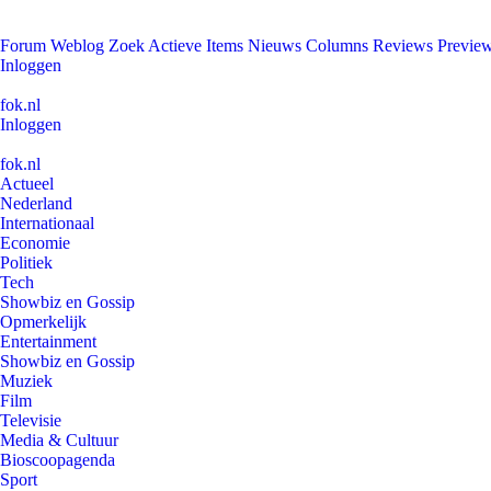
Forum
Weblog
Zoek
Actieve Items
Nieuws
Columns
Reviews
Previe
Inloggen
fok.nl
Inloggen
fok.nl
Actueel
Nederland
Internationaal
Economie
Politiek
Tech
Showbiz en Gossip
Opmerkelijk
Entertainment
Showbiz en Gossip
Muziek
Film
Televisie
Media & Cultuur
Bioscoopagenda
Sport