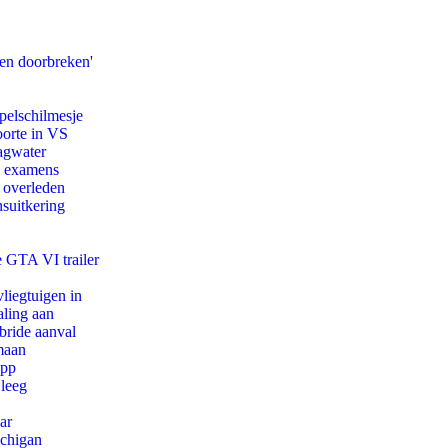
pen doorbreken'
pelschilmesje
oorte in VS
agwater
e examens
d overleden
suitkering
e GTA VI trailer
iegtuigen in
aling aan
bride aanval
maan
app
 leeg
ar
ichigan