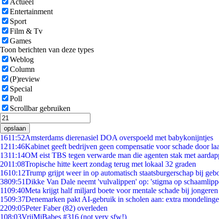
Actueel
Entertainment
Sport
Film & Tv
Games
Toon berichten van deze types
Weblog
Column
(P)review
Special
Poll
Scrollbar gebruiken
opslaan
16
11:52
Amsterdams dierenasiel DOA overspoeld met babykonijntjes
12
11:46
Kabinet geeft bedrijven geen compensatie voor schade door la
13
11:14
OM eist TBS tegen verwarde man die agenten stak met aardap
20
11:08
Tropische hitte keert zondag terug met lokaal 32 graden
16
10:12
Trump grijpt weer in op automatisch staatsburgerschap bij geb
38
09:51
Dikke Van Dale neemt 'vulvalippen' op: 'stigma op schaamlip
11
09:40
Meta krijgt half miljard boete voor mentale schade bij jongeren
15
09:37
Denemarken pakt AI-gebruik in scholen aan: extra mondeling
22
09:05
Peter Faber (82) overleden
1
08:03
VrijMiBabes #316 (not very sfw!)