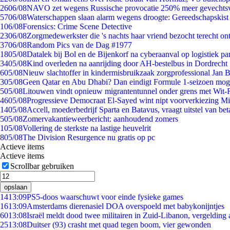
26
06/08
NAVO zet wegens Russische provocatie 250% meer gevechtsvl
57
06/08
Waterschappen slaan alarm wegens droogte: Gereedschapskist
1
06/08
Forensics: Crime Scene Detective
23
06/08
Zorgmedewerkster die 's nachts haar vriend bezocht terecht on
37
06/08
Random Pics van de Dag #1977
18
05/08
Datalek bij Bol en de Bijenkorf na cyberaanval op logistiek pa
34
05/08
Kind overleden na aanrijding door AH-bestelbus in Dordrecht
6
05/08
Nieuw slachtoffer in kindermisbruikzaak zorgprofessional Jan B
3
05/08
Geen Qatar en Abu Dhabi? Dan eindigt Formule 1-seizoen moge
5
05/08
Litouwen vindt opnieuw migrantentunnel onder grens met Wit-
46
05/08
Progressieve Democraat El-Sayed wint nipt voorverkiezing M
14
05/08
Accell, moederbedrijf Sparta en Batavus, vraagt uitstel van bet
5
05/08
Zomervakantieweerbericht: aanhoudend zomers
1
05/08
Vollering de sterkste na lastige heuvelrit
8
05/08
The Division Resurgence nu gratis op pc
Actieve items
Actieve items
Scrollbar gebruiken
opslaan
14
13:09
PS5-doos waarschuwt voor einde fysieke games
16
13:09
Amsterdams dierenasiel DOA overspoeld met babykonijntjes
60
13:08
Israël meldt dood twee militairen in Zuid-Libanon, vergeldin
25
13:08
Duitser (93) crasht met quad tegen boom, vier gewonden