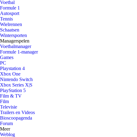
Voetbal
Formule 1
Autosport
Tennis
Wielrennen
Schaatsen
Wintersporten
Managerspelen
Voetbalmanager
Formule 1-manager
Games
PC
Playstation 4
Xbox One
Nintendo Switch
Xbox Series X|S
PlayStation 5
Film & TV
Film
Televisie
Trailers en Videos
Bioscoopagenda
Forum
Meer
Weblog