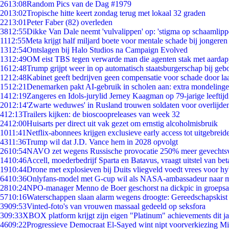
26
13:08
Random Pics van de Dag #1979
20
13:02
Tropische hitte keert zondag terug met lokaal 32 graden
22
13:01
Peter Faber (82) overleden
38
12:55
Dikke Van Dale neemt 'vulvalippen' op: 'stigma op schaamlip
11
12:55
Meta krijgt half miljard boete voor mentale schade bij jongeren
13
12:54
Ontslagen bij Halo Studios na Campaign Evolved
13
12:49
OM eist TBS tegen verwarde man die agenten stak met aardap
16
12:48
Trump grijpt weer in op automatisch staatsburgerschap bij geb
12
12:48
Kabinet geeft bedrijven geen compensatie voor schade door la
15
12:21
Denemarken pakt AI-gebruik in scholen aan: extra mondeling
14
12:19
Zangeres en Idols-jurylid Jerney Kaagman op 79-jarige leeftij
20
12:14
'Zwarte weduwes' in Rusland trouwen soldaten voor overlijden
4
12:13
Trailers kijken: de bioscoopreleases van week 32
24
12:00
Huisarts per direct uit vak gezet om ernstig alcoholmisbruik
10
11:41
Netflix-abonnees krijgen exclusieve early access tot uitgebreid
43
11:36
Trump wil dat J.D. Vance hem in 2028 opvolgt
26
10:54
NAVO zet wegens Russische provocatie 250% meer gevechtsvl
14
10:46
Accell, moederbedrijf Sparta en Batavus, vraagt uitstel van bet
19
10:44
Drone met explosieven bij Duits vliegveld voedt vrees voor hy
64
10:36
Onlyfans-model met G-cup wil als NASA-ambassadeur naar 
28
10:24
NPO-manager Menno de Boer geschorst na dickpic in groeps
57
10:16
Waterschappen slaan alarm wegens droogte: Gereedschapskist
39
09:53
Vinted-foto's van vrouwen massaal gedeeld op seksfora
3
09:33
XBOX platform krijgt zijn eigen "Platinum" achievements dit ja
46
09:22
Progressieve Democraat El-Sayed wint nipt voorverkiezing M