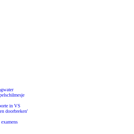
agwater
pelschilmesje
oorte in VS
pen doorbreken'
e examens