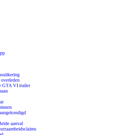
app
suitkering
d overleden
e GTA VI trailer
maan
ar
binnen
g aangekondigd
bride aanval
duurzaamheidsclaims
el