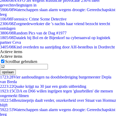
26
06/08
NAVO zet wegens Russische provocatie 250% meer
gevechtsvliegtuigen in
59
06/08
Waterschappen slaan alarm wegens droogte: Gereedschapskist
leeg
1
06/08
Forensics: Crime Scene Detective
23
06/08
Zorgmedewerkster die 's nachts haar vriend bezocht terecht
ontslagen
38
06/08
Random Pics van de Dag #1977
18
05/08
Datalek bij Bol en de Bijenkorf na cyberaanval op logistiek
partner Ceva
34
05/08
Kind overleden na aanrijding door AH-bestelbus in Dordrecht
Actieve items
Actieve items
Scrollbar gebruiken
opslaan
17
23:28
Vier aanhoudingen na doodsbedreiging burgemeester Depla
van Breda
22
23:22
Quake krijgt na 30 jaar een gratis uitbreiding
19
23:15
CDA en D66 willen ingrijpen tegen 'gluurbrillen' die mensen
ongemerkt filmen
10
22:54
Benzineprijs daalt verder, onzekerheid over Straat van Hormuz
blijft
59
22:53
Waterschappen slaan alarm wegens droogte: Gereedschapskist
leeg