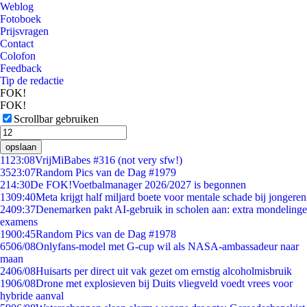
Weblog
Fotoboek
Prijsvragen
Contact
Colofon
Feedback
Tip de redactie
FOK!
FOK!
Scrollbar gebruiken
opslaan
11
23:08
VrijMiBabes #316 (not very sfw!)
35
23:07
Random Pics van de Dag #1979
2
14:30
De FOK!Voetbalmanager 2026/2027 is begonnen
13
09:40
Meta krijgt half miljard boete voor mentale schade bij jongeren
24
09:37
Denemarken pakt AI-gebruik in scholen aan: extra mondelinge
examens
19
00:45
Random Pics van de Dag #1978
65
06/08
Onlyfans-model met G-cup wil als NASA-ambassadeur naar
maan
24
06/08
Huisarts per direct uit vak gezet om ernstig alcoholmisbruik
19
06/08
Drone met explosieven bij Duits vliegveld voedt vrees voor
hybride aanval