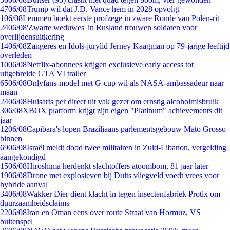
47
06/08
Trump wil dat J.D. Vance hem in 2028 opvolgt
1
06/08
Lemmen boekt eerste profzege in zware Ronde van Polen-rit
24
06/08
'Zwarte weduwes' in Rusland trouwen soldaten voor
overlijdensuitkering
14
06/08
Zangeres en Idols-jurylid Jerney Kaagman op 79-jarige leeftijd
overleden
10
06/08
Netflix-abonnees krijgen exclusieve early access tot
uitgebreide GTA VI trailer
65
06/08
Onlyfans-model met G-cup wil als NASA-ambassadeur naar
maan
24
06/08
Huisarts per direct uit vak gezet om ernstig alcoholmisbruik
3
06/08
XBOX platform krijgt zijn eigen "Platinum" achievements dit
jaar
12
06/08
Capibara's lopen Braziliaans parlementsgebouw Mato Grosso
binnen
69
06/08
Israël meldt dood twee militairen in Zuid-Libanon, vergelding
aangekondigd
15
06/08
Hiroshima herdenkt slachtoffers atoombom, 81 jaar later
19
06/08
Drone met explosieven bij Duits vliegveld voedt vrees voor
hybride aanval
34
06/08
Wakker Dier dient klacht in tegen insectenfabriek Protix om
duurzaamheidsclaims
22
06/08
Iran en Oman eens over route Straat van Hormuz, VS
buitenspel