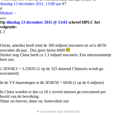
dinsdag 13 december 2011, 13:08 uur
#7
4
Multani
quote:
Op
dinsdag 13 december 2011 @ 13:01
schreef HPLC het
volgende:
[..]
Onzin, amerika heeft rond de 300 miljoen inwoners en zo'n 40/50
executies dit jaar . Dus geen factor 6000
Sterker nog China heeft ca 1.3 miljard inwoners. Een rekensommetje
leert ons:
1.3E9/4E3 = 3.25E05 (1 op de 325 duizend Chinezen wordt ge-
executeerd)
In de VS daarentegen is dit 3E08/50 = 6E06 (1 op de 6 miljoen)
In China worden er dus ca 18 x zoveel mensen ge-executeerd per
hoofd van de bevolking.
Shine on forever, shine on, benevolent sun
▼ Advertentie door Refinery89