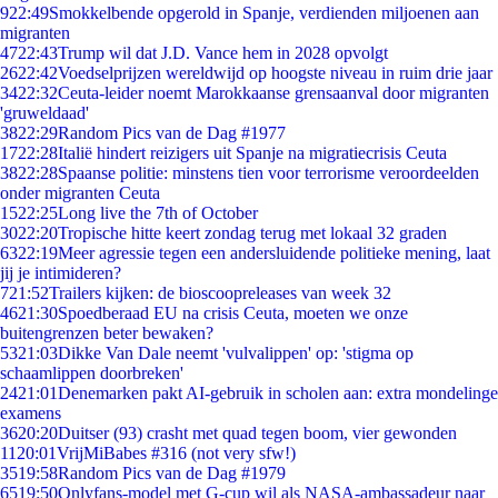
9
22:49
Smokkelbende opgerold in Spanje, verdienden miljoenen aan
migranten
47
22:43
Trump wil dat J.D. Vance hem in 2028 opvolgt
26
22:42
Voedselprijzen wereldwijd op hoogste niveau in ruim drie jaar
34
22:32
Ceuta-leider noemt Marokkaanse grensaanval door migranten
'gruweldaad'
38
22:29
Random Pics van de Dag #1977
17
22:28
Italië hindert reizigers uit Spanje na migratiecrisis Ceuta
38
22:28
Spaanse politie: minstens tien voor terrorisme veroordeelden
onder migranten Ceuta
15
22:25
Long live the 7th of October
30
22:20
Tropische hitte keert zondag terug met lokaal 32 graden
63
22:19
Meer agressie tegen een andersluidende politieke mening, laat
jij je intimideren?
7
21:52
Trailers kijken: de bioscoopreleases van week 32
46
21:30
Spoedberaad EU na crisis Ceuta, moeten we onze
buitengrenzen beter bewaken?
53
21:03
Dikke Van Dale neemt 'vulvalippen' op: 'stigma op
schaamlippen doorbreken'
24
21:01
Denemarken pakt AI-gebruik in scholen aan: extra mondelinge
examens
36
20:20
Duitser (93) crasht met quad tegen boom, vier gewonden
11
20:01
VrijMiBabes #316 (not very sfw!)
35
19:58
Random Pics van de Dag #1979
65
19:50
Onlyfans-model met G-cup wil als NASA-ambassadeur naar