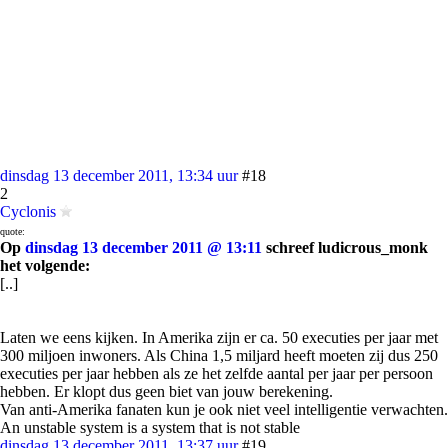
dinsdag 13 december 2011, 13:34 uur
#18
2
Cyclonis
quote:
Op
dinsdag 13 december 2011 @ 13:11
schreef ludicrous_monk
het volgende:
[..]
Laten we eens kijken. In Amerika zijn er ca. 50 executies per jaar met
300 miljoen inwoners. Als China 1,5 miljard heeft moeten zij dus 250
executies per jaar hebben als ze het zelfde aantal per jaar per persoon
hebben. Er klopt dus geen biet van jouw berekening.
Van anti-Amerika fanaten kun je ook niet veel intelligentie verwachten.
An unstable system is a system that is not stable
dinsdag 13 december 2011, 13:37 uur
#19