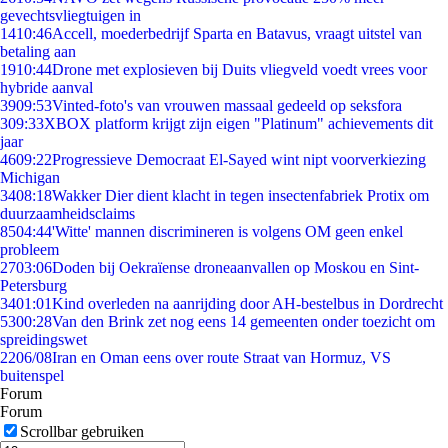
gevechtsvliegtuigen in
14
10:46
Accell, moederbedrijf Sparta en Batavus, vraagt uitstel van
betaling aan
19
10:44
Drone met explosieven bij Duits vliegveld voedt vrees voor
hybride aanval
39
09:53
Vinted-foto's van vrouwen massaal gedeeld op seksfora
3
09:33
XBOX platform krijgt zijn eigen "Platinum" achievements dit
jaar
46
09:22
Progressieve Democraat El-Sayed wint nipt voorverkiezing
Michigan
34
08:18
Wakker Dier dient klacht in tegen insectenfabriek Protix om
duurzaamheidsclaims
85
04:44
'Witte' mannen discrimineren is volgens OM geen enkel
probleem
27
03:06
Doden bij Oekraïense droneaanvallen op Moskou en Sint-
Petersburg
34
01:01
Kind overleden na aanrijding door AH-bestelbus in Dordrecht
53
00:28
Van den Brink zet nog eens 14 gemeenten onder toezicht om
spreidingswet
22
06/08
Iran en Oman eens over route Straat van Hormuz, VS
buitenspel
Forum
Forum
Scrollbar gebruiken