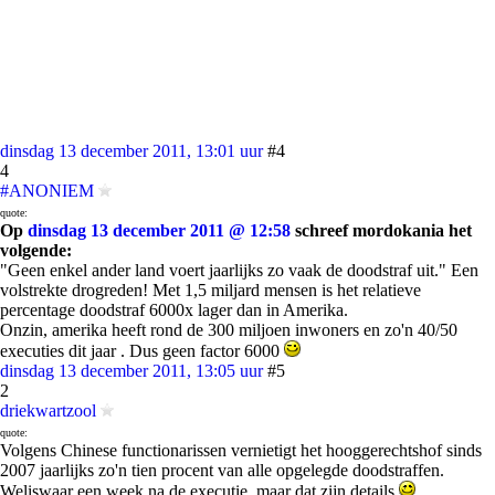
dinsdag 13 december 2011, 13:01 uur
#4
4
#ANONIEM
quote:
Op
dinsdag 13 december 2011 @ 12:58
schreef mordokania het
volgende:
"Geen enkel ander land voert jaarlijks zo vaak de doodstraf uit." Een
volstrekte drogreden! Met 1,5 miljard mensen is het relatieve
percentage doodstraf 6000x lager dan in Amerika.
Onzin, amerika heeft rond de 300 miljoen inwoners en zo'n 40/50
executies dit jaar . Dus geen factor 6000
dinsdag 13 december 2011, 13:05 uur
#5
2
driekwartzool
quote:
Volgens Chinese functionarissen vernietigt het hooggerechtshof sinds
2007 jaarlijks zo'n tien procent van alle opgelegde doodstraffen.
Weliswaar een week na de executie, maar dat zijn details