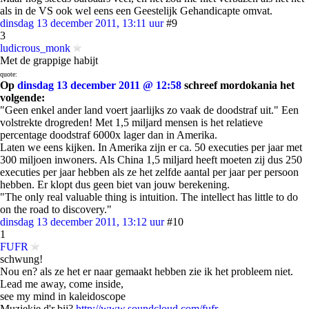
als in de VS ook wel eens een Geestelijk Gehandicapte omvat.
dinsdag 13 december 2011, 13:11 uur
#9
3
ludicrous_monk
Met de grappige habijt
quote:
Op
dinsdag 13 december 2011 @ 12:58
schreef mordokania het
volgende:
"Geen enkel ander land voert jaarlijks zo vaak de doodstraf uit." Een
volstrekte drogreden! Met 1,5 miljard mensen is het relatieve
percentage doodstraf 6000x lager dan in Amerika.
Laten we eens kijken. In Amerika zijn er ca. 50 executies per jaar met
300 miljoen inwoners. Als China 1,5 miljard heeft moeten zij dus 250
executies per jaar hebben als ze het zelfde aantal per jaar per persoon
hebben. Er klopt dus geen biet van jouw berekening.
"The only real valuable thing is intuition. The intellect has little to do
on the road to discovery."
dinsdag 13 december 2011, 13:12 uur
#10
1
FUFR
schwung!
Nou en? als ze het er naar gemaakt hebben zie ik het probleem niet.
Lead me away, come inside,
see my mind in kaleidoscope
Muziekje d'r bij?
http://www.soundcloud.com/fufr