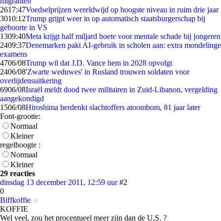
migranten
26
17:47
Voedselprijzen wereldwijd op hoogste niveau in ruim drie jaar
30
10:12
Trump grijpt weer in op automatisch staatsburgerschap bij
geboorte in VS
13
09:40
Meta krijgt half miljard boete voor mentale schade bij jongeren
24
09:37
Denemarken pakt AI-gebruik in scholen aan: extra mondelinge
examens
47
06/08
Trump wil dat J.D. Vance hem in 2028 opvolgt
24
06/08
'Zwarte weduwes' in Rusland trouwen soldaten voor
overlijdensuitkering
69
06/08
Israël meldt dood twee militairen in Zuid-Libanon, vergelding
aangekondigd
15
06/08
Hiroshima herdenkt slachtoffers atoombom, 81 jaar later
Font-grootte:
Normaal
Kleiner
regelhoogte :
Normaal
Kleiner
29 reacties
dinsdag 13 december 2011, 12:59 uur
#2
0
Biffkoffie
KOFFIE
Wel veel, zou het procentueel meer zijn dan de U.S. ?