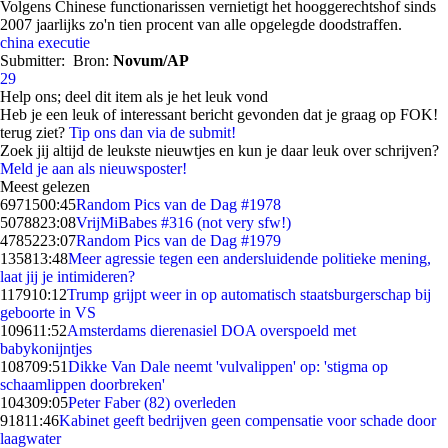
Volgens Chinese functionarissen vernietigt het hooggerechtshof sinds
2007 jaarlijks zo'n tien procent van alle opgelegde doodstraffen.
china
executie
Submitter:
Bron:
Novum/AP
29
Help ons; deel dit item als je het leuk vond
Heb je een leuk of interessant bericht gevonden dat je graag op FOK!
terug ziet?
Tip ons dan via de submit!
Zoek jij altijd de leukste nieuwtjes en kun je daar leuk over schrijven?
Meld je aan als nieuwsposter!
Meest gelezen
69715
00:45
Random Pics van de Dag #1978
50788
23:08
VrijMiBabes #316 (not very sfw!)
47852
23:07
Random Pics van de Dag #1979
1358
13:48
Meer agressie tegen een andersluidende politieke mening,
laat jij je intimideren?
1179
10:12
Trump grijpt weer in op automatisch staatsburgerschap bij
geboorte in VS
1096
11:52
Amsterdams dierenasiel DOA overspoeld met
babykonijntjes
1087
09:51
Dikke Van Dale neemt 'vulvalippen' op: 'stigma op
schaamlippen doorbreken'
1043
09:05
Peter Faber (82) overleden
918
11:46
Kabinet geeft bedrijven geen compensatie voor schade door
laagwater