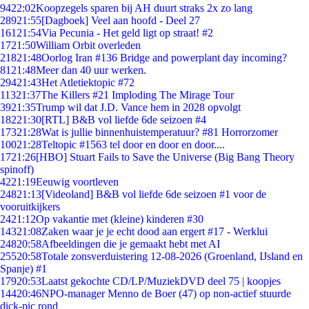
94
22:02
Koopzegels sparen bij AH duurt straks 2x zo lang
289
21:55
[Dagboek] Veel aan hoofd - Deel 27
161
21:54
Via Pecunia - Het geld ligt op straat! #2
17
21:50
William Orbit overleden
218
21:48
Oorlog Iran #136 Bridge and powerplant day incoming?
81
21:48
Meer dan 40 uur werken.
294
21:43
Het Atletiektopic #72
113
21:37
The Killers #21 Imploding The Mirage Tour
39
21:35
Trump wil dat J.D. Vance hem in 2028 opvolgt
182
21:30
[RTL] B&B vol liefde 6de seizoen #4
173
21:28
Wat is jullie binnenhuistemperatuur? #81 Horrorzomer
100
21:28
Teltopic #1563 tel door en door en door....
17
21:26
[HBO] Stuart Fails to Save the Universe (Big Bang Theory
spinoff)
42
21:19
Eeuwig voortleven
248
21:13
[Videoland] B&B vol liefde 6de seizoen #1 voor de
vooruitkijkers
24
21:12
Op vakantie met (kleine) kinderen #30
143
21:08
Zaken waar je je echt dood aan ergert #17 - Werklui
248
20:58
Afbeeldingen die je gemaakt hebt met AI
255
20:58
Totale zonsverduistering 12-08-2026 (Groenland, IJsland en
Spanje) #1
179
20:53
Laatst gekochte CD/LP/MuziekDVD deel 75 | koopjes
144
20:46
NPO-manager Menno de Boer (47) op non-actief stuurde
dick-pic rond