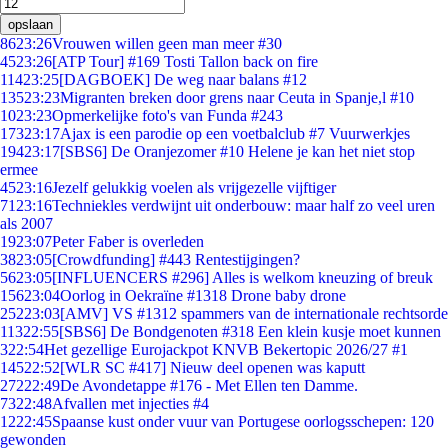
opslaan
86
23:26
Vrouwen willen geen man meer #30
45
23:26
[ATP Tour] #169 Tosti Tallon back on fire
114
23:25
[DAGBOEK] De weg naar balans #12
135
23:23
Migranten breken door grens naar Ceuta in Spanje,l #10
10
23:23
Opmerkelijke foto's van Funda #243
173
23:17
Ajax is een parodie op een voetbalclub #7 Vuurwerkjes
194
23:17
[SBS6] De Oranjezomer #10 Helene je kan het niet stop
ermee
45
23:16
Jezelf gelukkig voelen als vrijgezelle vijftiger
71
23:16
Techniekles verdwijnt uit onderbouw: maar half zo veel uren
als 2007
19
23:07
Peter Faber is overleden
38
23:05
[Crowdfunding] #443 Rentestijgingen?
56
23:05
[INFLUENCERS #296] Alles is welkom kneuzing of breuk
156
23:04
Oorlog in Oekraïne #1318 Drone baby drone
252
23:03
[AMV] VS #1312 spammers van de internationale rechtsorde
113
22:55
[SBS6] De Bondgenoten #318 Een klein kusje moet kunnen
3
22:54
Het gezellige Eurojackpot KNVB Bekertopic 2026/27 #1
145
22:52
[WLR SC #417] Nieuw deel openen was kaputt
272
22:49
De Avondetappe #176 - Met Ellen ten Damme.
73
22:48
Afvallen met injecties #4
12
22:45
Spaanse kust onder vuur van Portugese oorlogsschepen: 120
gewonden