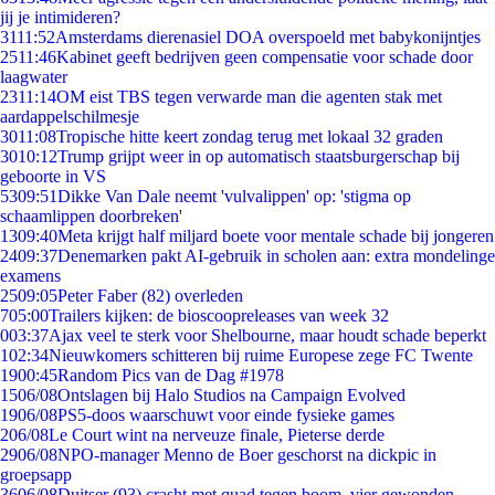
jij je intimideren?
31
11:52
Amsterdams dierenasiel DOA overspoeld met babykonijntjes
25
11:46
Kabinet geeft bedrijven geen compensatie voor schade door
laagwater
23
11:14
OM eist TBS tegen verwarde man die agenten stak met
aardappelschilmesje
30
11:08
Tropische hitte keert zondag terug met lokaal 32 graden
30
10:12
Trump grijpt weer in op automatisch staatsburgerschap bij
geboorte in VS
53
09:51
Dikke Van Dale neemt 'vulvalippen' op: 'stigma op
schaamlippen doorbreken'
13
09:40
Meta krijgt half miljard boete voor mentale schade bij jongeren
24
09:37
Denemarken pakt AI-gebruik in scholen aan: extra mondelinge
examens
25
09:05
Peter Faber (82) overleden
7
05:00
Trailers kijken: de bioscoopreleases van week 32
0
03:37
Ajax veel te sterk voor Shelbourne, maar houdt schade beperkt
1
02:34
Nieuwkomers schitteren bij ruime Europese zege FC Twente
19
00:45
Random Pics van de Dag #1978
15
06/08
Ontslagen bij Halo Studios na Campaign Evolved
19
06/08
PS5-doos waarschuwt voor einde fysieke games
2
06/08
Le Court wint na nerveuze finale, Pieterse derde
29
06/08
NPO-manager Menno de Boer geschorst na dickpic in
groepsapp
36
06/08
Duitser (93) crasht met quad tegen boom, vier gewonden