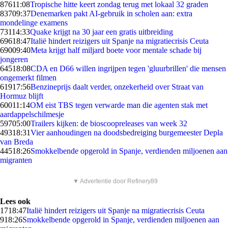
876
11:08
Tropische hitte keert zondag terug met lokaal 32 graden
837
09:37
Denemarken pakt AI-gebruik in scholen aan: extra
mondelinge examens
731
14:33
Quake krijgt na 30 jaar een gratis uitbreiding
696
18:47
Italië hindert reizigers uit Spanje na migratiecrisis Ceuta
690
09:40
Meta krijgt half miljard boete voor mentale schade bij
jongeren
645
18:08
CDA en D66 willen ingrijpen tegen 'gluurbrillen' die mensen
ongemerkt filmen
619
17:56
Benzineprijs daalt verder, onzekerheid over Straat van
Hormuz blijft
600
11:14
OM eist TBS tegen verwarde man die agenten stak met
aardappelschilmesje
597
05:00
Trailers kijken: de bioscoopreleases van week 32
493
18:31
Vier aanhoudingen na doodsbedreiging burgemeester Depla
van Breda
445
18:26
Smokkelbende opgerold in Spanje, verdienden miljoenen aan
migranten
▼ Advertentie door Refinery89
Lees ook
17
18:47
Italië hindert reizigers uit Spanje na migratiecrisis Ceuta
9
18:26
Smokkelbende opgerold in Spanje, verdienden miljoenen aan