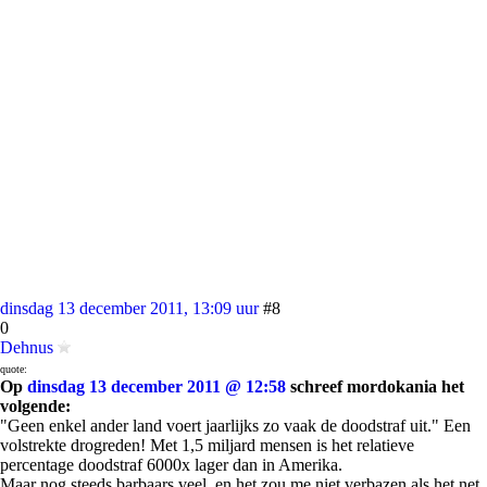
dinsdag 13 december 2011, 13:09 uur
#8
0
Dehnus
quote:
Op
dinsdag 13 december 2011 @ 12:58
schreef mordokania het
volgende:
"Geen enkel ander land voert jaarlijks zo vaak de doodstraf uit." Een
volstrekte drogreden! Met 1,5 miljard mensen is het relatieve
percentage doodstraf 6000x lager dan in Amerika.
Maar nog steeds barbaars veel, en het zou me niet verbazen als het net