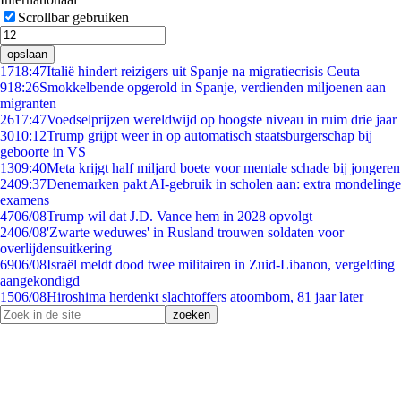
Scrollbar gebruiken
opslaan
17
18:47
Italië hindert reizigers uit Spanje na migratiecrisis Ceuta
9
18:26
Smokkelbende opgerold in Spanje, verdienden miljoenen aan
migranten
26
17:47
Voedselprijzen wereldwijd op hoogste niveau in ruim drie jaar
30
10:12
Trump grijpt weer in op automatisch staatsburgerschap bij
geboorte in VS
13
09:40
Meta krijgt half miljard boete voor mentale schade bij jongeren
24
09:37
Denemarken pakt AI-gebruik in scholen aan: extra mondelinge
examens
47
06/08
Trump wil dat J.D. Vance hem in 2028 opvolgt
24
06/08
'Zwarte weduwes' in Rusland trouwen soldaten voor
overlijdensuitkering
69
06/08
Israël meldt dood twee militairen in Zuid-Libanon, vergelding
aangekondigd
15
06/08
Hiroshima herdenkt slachtoffers atoombom, 81 jaar later