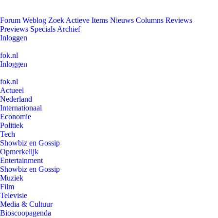
Forum
Weblog
Zoek
Actieve Items
Nieuws
Columns
Reviews
Previews
Specials
Archief
Inloggen
fok.nl
Inloggen
fok.nl
Actueel
Nederland
Internationaal
Economie
Politiek
Tech
Showbiz en Gossip
Opmerkelijk
Entertainment
Showbiz en Gossip
Muziek
Film
Televisie
Media & Cultuur
Bioscoopagenda