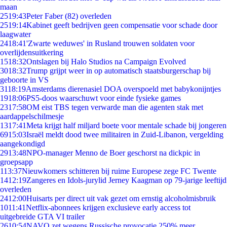
maan
25
19:43
Peter Faber (82) overleden
25
19:14
Kabinet geeft bedrijven geen compensatie voor schade door
laagwater
24
18:41
'Zwarte weduwes' in Rusland trouwen soldaten voor
overlijdensuitkering
15
18:32
Ontslagen bij Halo Studios na Campaign Evolved
30
18:32
Trump grijpt weer in op automatisch staatsburgerschap bij
geboorte in VS
31
18:19
Amsterdams dierenasiel DOA overspoeld met babykonijntjes
19
18:06
PS5-doos waarschuwt voor einde fysieke games
23
17:58
OM eist TBS tegen verwarde man die agenten stak met
aardappelschilmesje
13
17:41
Meta krijgt half miljard boete voor mentale schade bij jongeren
69
15:03
Israël meldt dood twee militairen in Zuid-Libanon, vergelding
aangekondigd
29
13:48
NPO-manager Menno de Boer geschorst na dickpic in
groepsapp
1
13:37
Nieuwkomers schitteren bij ruime Europese zege FC Twente
14
12:19
Zangeres en Idols-jurylid Jerney Kaagman op 79-jarige leeftijd
overleden
24
12:00
Huisarts per direct uit vak gezet om ernstig alcoholmisbruik
10
11:41
Netflix-abonnees krijgen exclusieve early access tot
uitgebreide GTA VI trailer
26
10:54
NAVO zet wegens Russische provocatie 250% meer