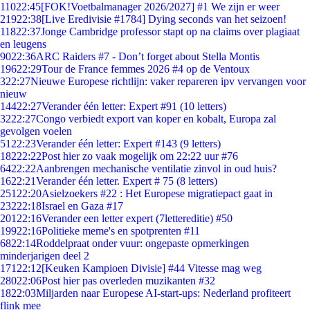
110
22:45
[FOK!Voetbalmanager 2026/2027] #1 We zijn er weer
219
22:38
[Live Eredivisie #1784] Dying seconds van het seizoen!
118
22:37
Jonge Cambridge professor stapt op na claims over plagiaat
en leugens
90
22:36
ARC Raiders #7 - Don’t forget about Stella Montis
196
22:29
Tour de France femmes 2026 #4 op de Ventoux
3
22:27
Nieuwe Europese richtlijn: vaker repareren ipv vervangen voor
nieuw
144
22:27
Verander één letter: Expert #91 (10 letters)
32
22:27
Congo verbiedt export van koper en kobalt, Europa zal
gevolgen voelen
51
22:23
Verander één letter: Expert #143 (9 letters)
182
22:22
Post hier zo vaak mogelijk om 22:22 uur #76
64
22:22
Aanbrengen mechanische ventilatie zinvol in oud huis?
16
22:21
Verander één letter. Expert # 75 (8 letters)
251
22:20
Asielzoekers #22 : Het Europese migratiepact gaat in
232
22:18
Israel en Gaza #17
201
22:16
Verander een letter expert (7lettereditie) #50
199
22:16
Politieke meme's en spotprenten #11
68
22:14
Roddelpraat onder vuur: ongepaste opmerkingen
minderjarigen deel 2
171
22:12
[Keuken Kampioen Divisie] #44 Vitesse mag weg
280
22:06
Post hier pas overleden muzikanten #32
18
22:03
Miljarden naar Europese AI-start-ups: Nederland profiteert
flink mee