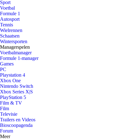
Sport
Voetbal
Formule 1
Autosport
Tennis
Wielrennen
Schaatsen
Wintersporten
Managerspelen
Voetbalmanager
Formule 1-manager
Games
PC
Playstation 4
Xbox One
Nintendo Switch
Xbox Series X|S
PlayStation 5
Film & TV
Film
Televisie
Trailers en Videos
Bioscoopagenda
Forum
Meer