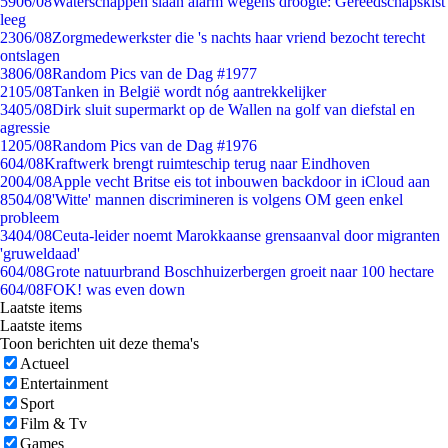
59
06/08
Waterschappen slaan alarm wegens droogte: Gereedschapskist
leeg
23
06/08
Zorgmedewerkster die 's nachts haar vriend bezocht terecht
ontslagen
38
06/08
Random Pics van de Dag #1977
21
05/08
Tanken in België wordt nóg aantrekkelijker
34
05/08
Dirk sluit supermarkt op de Wallen na golf van diefstal en
agressie
12
05/08
Random Pics van de Dag #1976
6
04/08
Kraftwerk brengt ruimteschip terug naar Eindhoven
20
04/08
Apple vecht Britse eis tot inbouwen backdoor in iCloud aan
85
04/08
'Witte' mannen discrimineren is volgens OM geen enkel
probleem
34
04/08
Ceuta-leider noemt Marokkaanse grensaanval door migranten
'gruweldaad'
6
04/08
Grote natuurbrand Boschhuizerbergen groeit naar 100 hectare
6
04/08
FOK! was even down
Laatste items
Laatste items
Toon berichten uit deze thema's
Actueel
Entertainment
Sport
Film & Tv
Games