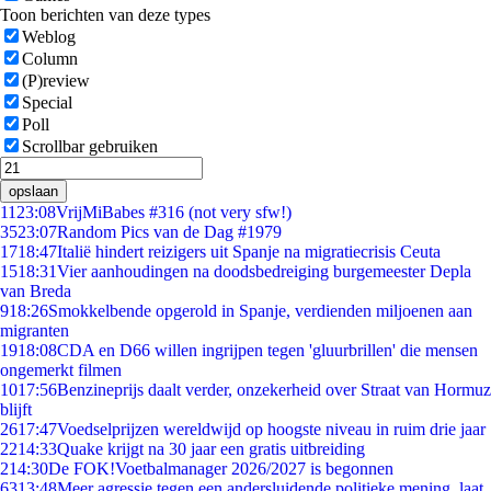
Toon berichten van deze types
Weblog
Column
(P)review
Special
Poll
Scrollbar gebruiken
opslaan
11
23:08
VrijMiBabes #316 (not very sfw!)
35
23:07
Random Pics van de Dag #1979
17
18:47
Italië hindert reizigers uit Spanje na migratiecrisis Ceuta
15
18:31
Vier aanhoudingen na doodsbedreiging burgemeester Depla
van Breda
9
18:26
Smokkelbende opgerold in Spanje, verdienden miljoenen aan
migranten
19
18:08
CDA en D66 willen ingrijpen tegen 'gluurbrillen' die mensen
ongemerkt filmen
10
17:56
Benzineprijs daalt verder, onzekerheid over Straat van Hormuz
blijft
26
17:47
Voedselprijzen wereldwijd op hoogste niveau in ruim drie jaar
22
14:33
Quake krijgt na 30 jaar een gratis uitbreiding
2
14:30
De FOK!Voetbalmanager 2026/2027 is begonnen
63
13:48
Meer agressie tegen een andersluidende politieke mening, laat