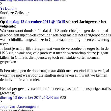
2
Yi-Long
Snorloze Zeiksnor
quote:
Op
dinsdag 13 december 2011 @ 13:15
schreef Jachtgeweer het
volgende:
Wat voor soort doodstraf is dat dan? Standrechtelijk tegen de muur of
gewoon een injectie/elektrocutie? Iets zegt me dat het eerstgenoemde is
waarschijnlijk, aangezien ze in China vaak ook nog in een eeuw terug
leven.
Je kunt je natuurlijk afvragen wat voor de veroordeelde erger is. In de
USA zit je vaak nog vele jaren vast met de wetenschap dat ze je gaan
killen. In China is die lijdensweg toch een stukje korter normaal
gesproken.
Ik ben niet tegen de doodstraf, maar 4000 mensen vind ik best veel, al
weten we niet waarvoor die straffen gegegeven zijn want we kennen
de individuele zaken niet.
Het zal per geval verschillen of het een gepaste of buitensporige straf is
(geweest).
dinsdag 13 december 2011, 13:43 uur
#20
2
Joop_van_Amerongen
Joop de op Schepper