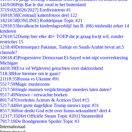
14
19:06
Prijs Bar le duc rood in het buitenland
37
19:02
[2026/2027] Eredivisietoto #1
169
18:58
[Centraal] kattenfotoos deel 122
182
18:58
[ONLINE] Roddelpraat Topic #21
129
18:53
Invalkracht kinderdagverblijf Jan B. (66) misbruikt zeker 14
kinderen
276
18:52
Dump hier elke 40+ TOEP die je graag kwijt wil, zonder
restricties 15
12
18:49
Defensiepact Pakistan, Turkije en Saudi-Arabië bevat art.5
clausule?
106
18:45
Progressieve Democraat El-Sayed wint nipt voorverkiezing
Michigan
44
18:39
[Eva vd Wijdeven] geruchten over dakloosheid
5
18:38
Hoe hiermee om te gaan?
211
18:35
Russia vs Ukraine #91
55
17:59
Magic mushrooms
27
17:56
Single mannen verplichtsingle moeders laten daten?
95
17:49
Nieuwe / verwachte boeken
89
17:47
Overleden Acteurs & Actrices Deel #15
52
17:44
Het grote dagelijkse Trump nieuws topic #31
85
17:36
Hoe denkt God echt over homo-seksualiteit? deel 4
123
17:35
[Het Officiële Steam Topic #201] Steamrolled
79
17:19
De Bondgenoten Spoiler Topic #3
Internationaal
Internationaal