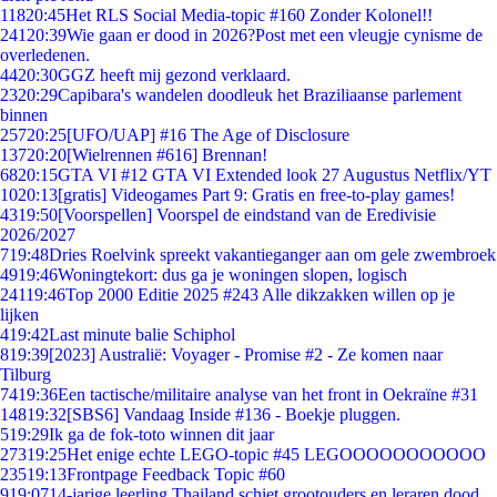
118
20:45
Het RLS Social Media-topic #160 Zonder Kolonel!!
241
20:39
Wie gaan er dood in 2026?Post met een vleugje cynisme de
overledenen.
44
20:30
GGZ heeft mij gezond verklaard.
23
20:29
Capibara's wandelen doodleuk het Braziliaanse parlement
binnen
257
20:25
[UFO/UAP] #16 The Age of Disclosure
137
20:20
[Wielrennen #616] Brennan!
68
20:15
GTA VI #12 GTA VI Extended look 27 Augustus Netflix/YT
10
20:13
[gratis] Videogames Part 9: Gratis en free-to-play games!
43
19:50
[Voorspellen] Voorspel de eindstand van de Eredivisie
2026/2027
7
19:48
Dries Roelvink spreekt vakantieganger aan om gele zwembroek
49
19:46
Woningtekort: dus ga je woningen slopen, logisch
241
19:46
Top 2000 Editie 2025 #243 Alle dikzakken willen op je
lijken
4
19:42
Last minute balie Schiphol
8
19:39
[2023] Australië: Voyager - Promise #2 - Ze komen naar
Tilburg
74
19:36
Een tactische/militaire analyse van het front in Oekraïne #31
148
19:32
[SBS6] Vandaag Inside #136 - Boekje pluggen.
5
19:29
Ik ga de fok-toto winnen dit jaar
273
19:25
Het enige echte LEGO-topic #45 LEGOOOOOOOOOOO
235
19:13
Frontpage Feedback Topic #60
9
19:07
14-jarige leerling Thailand schiet grootouders en leraren dood