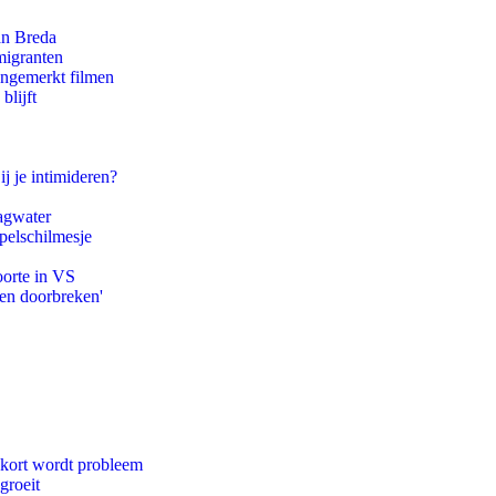
an Breda
migranten
ongemerkt filmen
blijft
ij je intimideren?
agwater
pelschilmesje
oorte in VS
pen doorbreken'
ekort wordt probleem
groeit