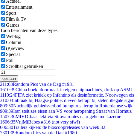
Actueel
Entertainment
Sport
Film & Tv
Games
Toon berichten van deze types
Weblog
Column
(P)review
Special
Poll
Scrollbar gebruiken
opslaan
2
11:03
Random Pics van de Dag #1981
16
10:39
China boekt doorbraak in eigen chipmachines, druk op ASML 
11
10:24
FIFA ziet kritiek op Infantino als desinformatie, Noorwegen eist
3
10:03
Inbraak bij Haagse politie: dieven betrapt bij stelen illegale sigar
8
09:50
Nachtelijk gebiedsverbod brengt rust terug in Rotterdamse wijk
9
09:39
Iran stelt zes eisen aan VS voor heropening Straat van Hormuz
15
07:36
MIVD-baas lekt via Strava routes naar geheime kazerne
16
06:35
VrijMiBabes #316 (not very sfw!)
6
06:30
Trailers kijken: de bioscoopreleases van week 32
73
01:09
Random Pics van de Dag #1980