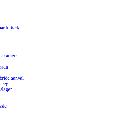
ar in kerk
e examens
maan
bride aanval
 leeg
tslagen
ssie