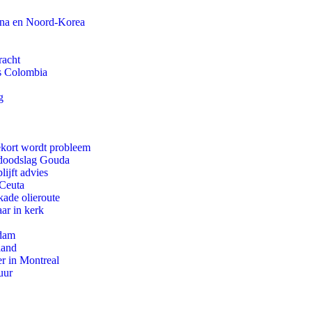
ina en Noord-Korea
racht
ls Colombia
g
ekort wordt probleem
r doodslag Gouda
ijft advies
 Ceuta
kade olieroute
ar in kerk
rdam
land
r in Montreal
uur