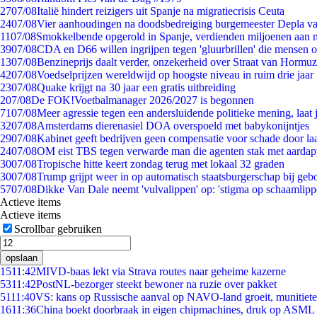
27
07/08
Italië hindert reizigers uit Spanje na migratiecrisis Ceuta
24
07/08
Vier aanhoudingen na doodsbedreiging burgemeester Depla v
11
07/08
Smokkelbende opgerold in Spanje, verdienden miljoenen aan 
39
07/08
CDA en D66 willen ingrijpen tegen 'gluurbrillen' die mensen 
13
07/08
Benzineprijs daalt verder, onzekerheid over Straat van Hormuz 
42
07/08
Voedselprijzen wereldwijd op hoogste niveau in ruim drie jaar
23
07/08
Quake krijgt na 30 jaar een gratis uitbreiding
2
07/08
De FOK!Voetbalmanager 2026/2027 is begonnen
71
07/08
Meer agressie tegen een andersluidende politieke mening, laat j
32
07/08
Amsterdams dierenasiel DOA overspoeld met babykonijntjes
29
07/08
Kabinet geeft bedrijven geen compensatie voor schade door la
24
07/08
OM eist TBS tegen verwarde man die agenten stak met aardap
30
07/08
Tropische hitte keert zondag terug met lokaal 32 graden
30
07/08
Trump grijpt weer in op automatisch staatsburgerschap bij geb
57
07/08
Dikke Van Dale neemt 'vulvalippen' op: 'stigma op schaamlip
Actieve items
Actieve items
Scrollbar gebruiken
opslaan
15
11:42
MIVD-baas lekt via Strava routes naar geheime kazerne
53
11:42
PostNL-bezorger steekt bewoner na ruzie over pakket
51
11:40
VS: kans op Russische aanval op NAVO-land groeit, munitiet
16
11:36
China boekt doorbraak in eigen chipmachines, druk op ASML 