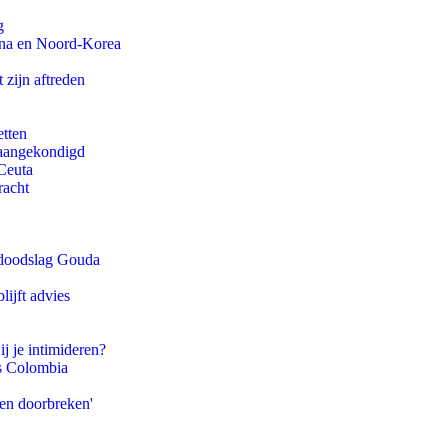
g
ina en Noord-Korea
 zijn aftreden
etten
g aangekondigd
Ceuta
racht
r doodslag Gouda
ijft advies
ij je intimideren?
ls Colombia
pen doorbreken'