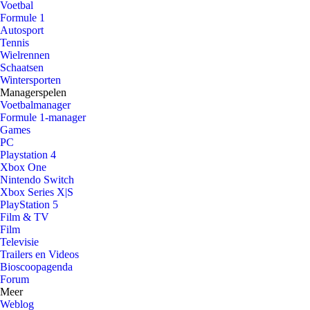
Voetbal
Formule 1
Autosport
Tennis
Wielrennen
Schaatsen
Wintersporten
Managerspelen
Voetbalmanager
Formule 1-manager
Games
PC
Playstation 4
Xbox One
Nintendo Switch
Xbox Series X|S
PlayStation 5
Film & TV
Film
Televisie
Trailers en Videos
Bioscoopagenda
Forum
Meer
Weblog