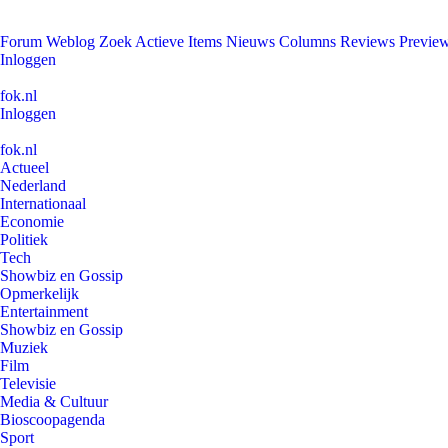
Forum
Weblog
Zoek
Actieve Items
Nieuws
Columns
Reviews
Previe
Inloggen
fok.nl
Inloggen
fok.nl
Actueel
Nederland
Internationaal
Economie
Politiek
Tech
Showbiz en Gossip
Opmerkelijk
Entertainment
Showbiz en Gossip
Muziek
Film
Televisie
Media & Cultuur
Bioscoopagenda
Sport