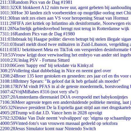
2
11:33
Random Pics van de Dag #1981
38
11:32
XR blokkeert A12 ruim twee uur, agent gebeten bij aanhoudin
10
11:30
Hoe 30 landen zich voorbereiden op mogelijke oorlog met Ch
9
11:30
Iran stelt zes eisen aan VS voor heropening Straat van Hormuz
11
11:29
FIFA ziet kritiek op Infantino als desinformatie, Noorwegen eist
8
11:28
Nachtelijk gebiedsverbod brengt rust terug in Rotterdamse wijk
73
11:16
Random Pics van de Dag #1980
3
11:03
Inbraak bij Haagse politie: dieven betrapt bij stelen illegale sigar
75
11:03
Israël meldt dood twee militairen in Zuid-Libanon, vergeldin
61
11:03
EU bekritiseert Meta en TikTok om verspreiden desinformatie 
7
10:53
Vrouw krijgt door verwisseling het embryo van ander stel ingeb
10
10:23
Uitslag PSV - Fortuna Sittard
11
10:06
Geen 'happy end' bij seksdate via Kinky.nl
3
08:25
Vollering slaat dubbelslag in Nice en neemt geel over
12
08:24
Broer 135 keer gestoken en gesneden: zes jaar cel en tbs voo
31
08:18
Britney Spears: "Ik geloof dat ik heb gefaald als moeder"
21
08:17
RIVM vindt PFAS in al de geteste moedermelk, borstvoeding bl
16
07:42
VrijMiBabes #316 (not very sfw!)
32
07:20
Amsterdams dierenasiel DOA overspoeld met babykonijntjes
71
06:36
Meer agressie tegen een andersluidende politieke mening, laat j
5
05:32
Nieuwe president De la Espriella gaat strijd aan met drugskarte
49
05:28
Trump wil dat J.D. Vance hem in 2028 opvolgt
57
02:32
Dikke Van Dale neemt 'vulvalippen' op: 'stigma op schaamlip
40
00:59
Vinted-foto's van vrouwen massaal gedeeld op seksfora
22
00:28
Jesus Simulator komt naar Nintendo Switch