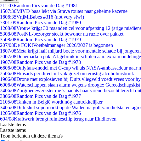
2
11:03
Random Pics van de Dag #1981
15
07:36
MIVD-baas lekt via Strava routes naar geheime kazerne
16
06:35
VrijMiBabes #316 (not very sfw!)
73
01:09
Random Pics van de Dag #1980
12
08/08
Vrouw krijgt 30 maanden cel voor afpersing 12-jarige misdiena
53
08/08
PostNL-bezorger steekt bewoner na ruzie over pakket
35
08/08
Random Pics van de Dag #1979
2
07/08
De FOK!Voetbalmanager 2026/2027 is begonnen
16
07/08
Meta krijgt half miljard boete voor mentale schade bij jongeren
20
07/08
Denemarken pakt AI-gebruik in scholen aan: extra mondeling
19
07/08
Random Pics van de Dag #1978
66
06/08
Onlyfans-model met G-cup wil als NASA-ambassadeur naar 
25
06/08
Huisarts per direct uit vak gezet om ernstig alcoholmisbruik
19
06/08
Drone met explosieven bij Duits vliegveld voedt vrees voor hy
60
06/08
Waterschappen slaan alarm wegens droogte: Gereedschapskist
24
06/08
Zorgmedewerkster die 's nachts haar vriend bezocht terecht on
38
06/08
Random Pics van de Dag #1977
21
05/08
Tanken in België wordt nóg aantrekkelijker
34
05/08
Dirk sluit supermarkt op de Wallen na golf van diefstal en agre
12
05/08
Random Pics van de Dag #1976
6
04/08
Kraftwerk brengt ruimteschip terug naar Eindhoven
Laatste items
Laatste items
Toon berichten uit deze thema's