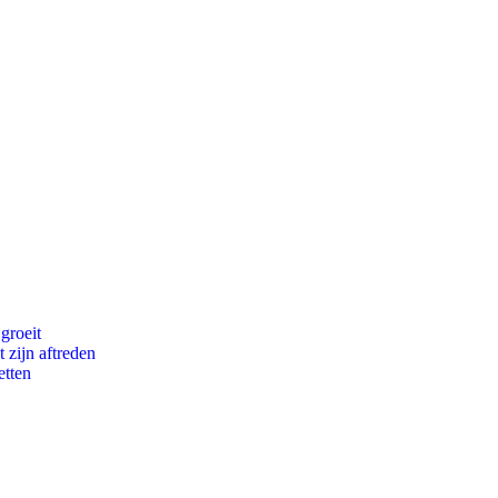
groeit
 zijn aftreden
etten