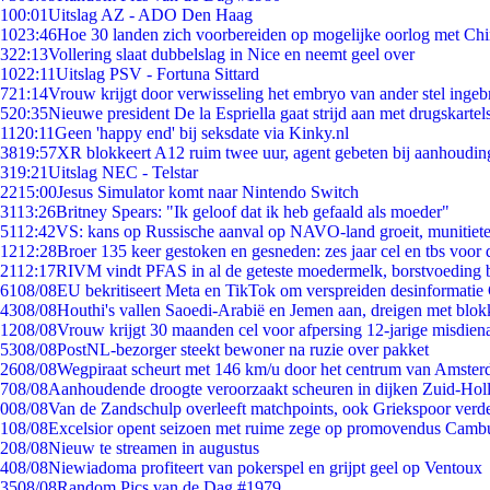
1
00:01
Uitslag AZ - ADO Den Haag
10
23:46
Hoe 30 landen zich voorbereiden op mogelijke oorlog met Ch
3
22:13
Vollering slaat dubbelslag in Nice en neemt geel over
10
22:11
Uitslag PSV - Fortuna Sittard
7
21:14
Vrouw krijgt door verwisseling het embryo van ander stel ingeb
5
20:35
Nieuwe president De la Espriella gaat strijd aan met drugskarte
11
20:11
Geen 'happy end' bij seksdate via Kinky.nl
38
19:57
XR blokkeert A12 ruim twee uur, agent gebeten bij aanhoudin
3
19:21
Uitslag NEC - Telstar
22
15:00
Jesus Simulator komt naar Nintendo Switch
31
13:26
Britney Spears: "Ik geloof dat ik heb gefaald als moeder"
51
12:42
VS: kans op Russische aanval op NAVO-land groeit, munitiet
12
12:28
Broer 135 keer gestoken en gesneden: zes jaar cel en tbs voo
21
12:17
RIVM vindt PFAS in al de geteste moedermelk, borstvoeding bl
61
08/08
EU bekritiseert Meta en TikTok om verspreiden desinformatie
43
08/08
Houthi's vallen Saoedi-Arabië en Jemen aan, dreigen met blok
12
08/08
Vrouw krijgt 30 maanden cel voor afpersing 12-jarige misdiena
53
08/08
PostNL-bezorger steekt bewoner na ruzie over pakket
26
08/08
Wegpiraat scheurt met 146 km/u door het centrum van Amste
7
08/08
Aanhoudende droogte veroorzaakt scheuren in dijken Zuid-Hol
0
08/08
Van de Zandschulp overleeft matchpoints, ook Griekspoor verde
1
08/08
Excelsior opent seizoen met ruime zege op promovendus Camb
2
08/08
Nieuw te streamen in augustus
4
08/08
Niewiadoma profiteert van pokerspel en grijpt geel op Ventoux
35
08/08
Random Pics van de Dag #1979