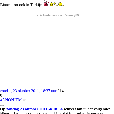
Binnenkort ook in Turkije.
▼ Advertentie door Refinery89
zondag 23 oktober 2011, 18:37 uur
#14
0
#ANONIEM
quote:
Op
zondag 23 oktober 2011 @ 18:34
schreef tan3r het volgende:
Niemand gaat meer investeren in Libie dat is al zeker. (vanwege de