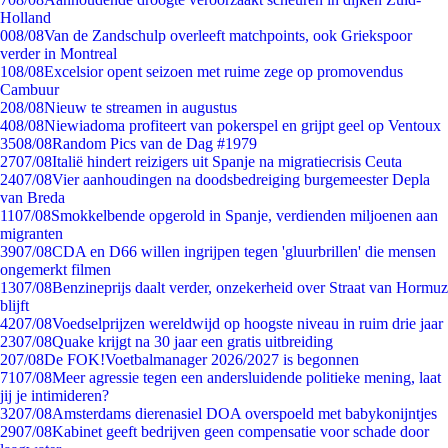
Holland
0
08/08
Van de Zandschulp overleeft matchpoints, ook Griekspoor
verder in Montreal
1
08/08
Excelsior opent seizoen met ruime zege op promovendus
Cambuur
2
08/08
Nieuw te streamen in augustus
4
08/08
Niewiadoma profiteert van pokerspel en grijpt geel op Ventoux
35
08/08
Random Pics van de Dag #1979
27
07/08
Italië hindert reizigers uit Spanje na migratiecrisis Ceuta
24
07/08
Vier aanhoudingen na doodsbedreiging burgemeester Depla
van Breda
11
07/08
Smokkelbende opgerold in Spanje, verdienden miljoenen aan
migranten
39
07/08
CDA en D66 willen ingrijpen tegen 'gluurbrillen' die mensen
ongemerkt filmen
13
07/08
Benzineprijs daalt verder, onzekerheid over Straat van Hormuz
blijft
42
07/08
Voedselprijzen wereldwijd op hoogste niveau in ruim drie jaar
23
07/08
Quake krijgt na 30 jaar een gratis uitbreiding
2
07/08
De FOK!Voetbalmanager 2026/2027 is begonnen
71
07/08
Meer agressie tegen een andersluidende politieke mening, laat
jij je intimideren?
32
07/08
Amsterdams dierenasiel DOA overspoeld met babykonijntjes
29
07/08
Kabinet geeft bedrijven geen compensatie voor schade door