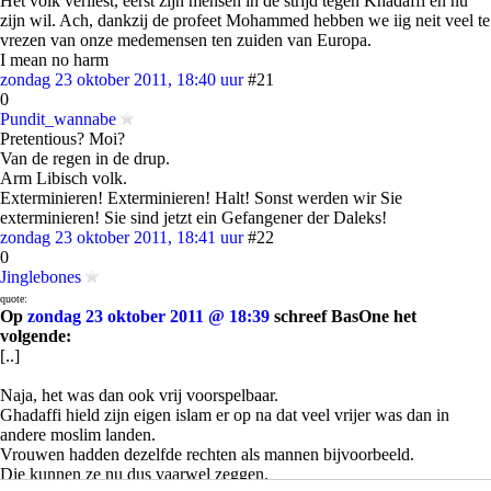
Het volk verliest, eerst zijn mensen in de strijd tegen Khadaffi en nu
zijn wil. Ach, dankzij de profeet Mohammed hebben we iig neit veel te
vrezen van onze medemensen ten zuiden van Europa.
I mean no harm
zondag 23 oktober 2011, 18:40 uur
#21
0
Pundit_wannabe
Pretentious? Moi?
Van de regen in de drup.
Arm Libisch volk.
Exterminieren! Exterminieren! Halt! Sonst werden wir Sie
exterminieren! Sie sind jetzt ein Gefangener der Daleks!
zondag 23 oktober 2011, 18:41 uur
#22
0
Jinglebones
quote:
Op
zondag 23 oktober 2011 @ 18:39
schreef BasOne het
volgende:
[..]
Naja, het was dan ook vrij voorspelbaar.
Ghadaffi hield zijn eigen islam er op na dat veel vrijer was dan in
andere moslim landen.
Vrouwen hadden dezelfde rechten als mannen bijvoorbeeld.
Die kunnen ze nu dus vaarwel zeggen.