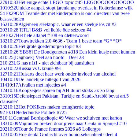
279
10:33
Het enige echte LEGO-topic #45 LEGOOOOOOOOOOO
10
10:32
Unieke aanpak stopt jarenlange overlast in Rotterdamse wijk
54
10:29
OM-Teamleider met kinderporno is oud-directeur van twee
basisscholen
162
10:28
Algemeen steektopic, waar er een steekje los zit #3
203
10:28
[RTL] B&B vol liefde 6de seizoen #4
39
10:27
Het hele alfabet #108 en 4letterwoord
182
10:27
Touwtrekken 2.0 #636 - Team 1 beste team *G* *O*
136
10:26
Het grote goedemorgen topic #3
128
10:26
[SBS6] De Bondgenoten #318 Een klein kusje moet kunnen
4
10:25
[Dagboek] Veel aan hoofd - Deel 28
2
10:23
LG nas n1t1 - niet zichtbaar bij aansluiten
252
10:22
Russia vs Ukraine #91
127
10:21
Huisarts doet haar werk onder invloed van alcohol
104
10:19
De landelijke hittegolf van 2026
114
10:17
Afvallen met injecties #4
124
10:16
Koopzegels sparen bij AH duurt straks 2x zo lang
33
10:15
Defensiepact Pakistan, Turkije en Saudi-Arabië bevat art.5
clausule?
232
10:12
Het FOK!kers maken teringherrie topic
92
10:11
Nederlandse Politiek #725
5
10:11
Centraal Bordspeltopic #9 Waar we schuiven met karton
183
10:09
Migranten breken door grens naar Ceuta in Spanje,l #10
202
10:09
Tour de France femmes 2026 #5 Lollergps
123
10:05
Hoe denkt God echt over homo-seksualiteit? deel 4