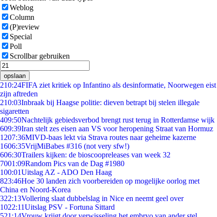
Weblog
Column
(P)review
Special
Poll
Scrollbar gebruiken
opslaan
2
10:24
FIFA ziet kritiek op Infantino als desinformatie, Noorwegen eist
zijn aftreden
2
10:03
Inbraak bij Haagse politie: dieven betrapt bij stelen illegale
sigaretten
4
09:50
Nachtelijk gebiedsverbod brengt rust terug in Rotterdamse wijk
6
09:39
Iran stelt zes eisen aan VS voor heropening Straat van Hormuz
12
07:36
MIVD-baas lekt via Strava routes naar geheime kazerne
16
06:35
VrijMiBabes #316 (not very sfw!)
6
06:30
Trailers kijken: de bioscoopreleases van week 32
70
01:09
Random Pics van de Dag #1980
1
00:01
Uitslag AZ - ADO Den Haag
8
23:46
Hoe 30 landen zich voorbereiden op mogelijke oorlog met
China en Noord-Korea
3
22:13
Vollering slaat dubbelslag in Nice en neemt geel over
10
22:11
Uitslag PSV - Fortuna Sittard
5
21:14
Vrouw krijgt door verwisseling het embryo van ander stel