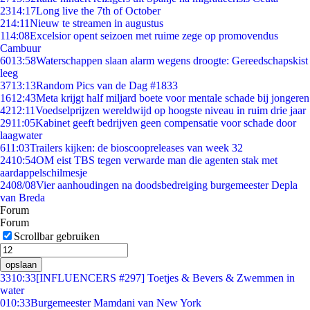
23
14:17
Long live the 7th of October
2
14:11
Nieuw te streamen in augustus
1
14:08
Excelsior opent seizoen met ruime zege op promovendus
Cambuur
60
13:58
Waterschappen slaan alarm wegens droogte: Gereedschapskist
leeg
37
13:13
Random Pics van de Dag #1833
16
12:43
Meta krijgt half miljard boete voor mentale schade bij jongeren
42
12:11
Voedselprijzen wereldwijd op hoogste niveau in ruim drie jaar
29
11:05
Kabinet geeft bedrijven geen compensatie voor schade door
laagwater
6
11:03
Trailers kijken: de bioscoopreleases van week 32
24
10:54
OM eist TBS tegen verwarde man die agenten stak met
aardappelschilmesje
24
08/08
Vier aanhoudingen na doodsbedreiging burgemeester Depla
van Breda
Forum
Forum
Scrollbar gebruiken
opslaan
33
10:33
[INFLUENCERS #297] Toetjes & Bevers & Zwemmen in
water
0
10:33
Burgemeester Mamdani van New York