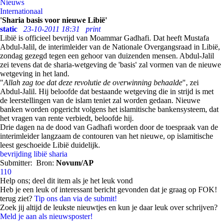
Nieuws
Internationaal
'Sharia basis voor nieuwe Libië'
static
23-10-2011 18:31
print
Libië is officieel bevrijd van Moammar Gadhafi. Dat heeft Mustafa
Abdul-Jalil, de interimleider van de Nationale Overgangsraad in Libië,
zondag gezegd tegen een gehoor van duizenden mensen. Abdul-Jalil
zei tevens dat de sharia-wetgeving de 'basis' zal vormen van de nieuwe
wetgeving in het land.
"
Allah zag toe dat deze revolutie de overwinning behaalde
", zei
Abdul-Jalil. Hij beloofde dat bestaande wetgeving die in strijd is met
de leerstellingen van de islam teniet zal worden gedaan. Nieuwe
banken worden opgericht volgens het islamitische bankensysteem, dat
het vragen van rente verbiedt, beloofde hij.
Drie dagen na de dood van Gadhafi worden door de toespraak van de
interimleider langzaam de contouren van het nieuwe, op islamitische
leest geschoeide Libië duidelijk.
bevrijding
libië
sharia
Submitter:
Bron:
Novum/AP
110
Help ons; deel dit item als je het leuk vond
Heb je een leuk of interessant bericht gevonden dat je graag op FOK!
terug ziet?
Tip ons dan via de submit!
Zoek jij altijd de leukste nieuwtjes en kun je daar leuk over schrijven?
Meld je aan als nieuwsposter!