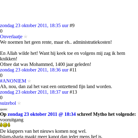
zondag 23 oktober 2011, 18:35 uur
#9
0
Onverlaatje
We noemen het geen rente, maar eh.. administratiekosten!
En Allah wilde het! Want hij keek toe en volgens mij zag ik hem
knikken!
Ofnee dat was Mohammed, 1400 jaar geleden!
zondag 23 oktober 2011, 18:36 uur
#11
0
#ANONIEM
Ah, nou, dan zal het vast een ontzettend fijn land worden.
zondag 23 oktober 2011, 18:37 uur
#13
0
suizebol
quote:
Op
zondag 23 oktober 2011 @ 18:34
schreef Mytho het volgende:
vooruitgang
De klappers van het nieuws komen nog wel.
Islam-sharia maakt meer kapot dan ieder mens lief is.