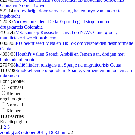
China en Noord-Korea
5
21:14
Vrouw krijgt door verwisseling het embryo van ander stel
ingebracht
5
20:35
Nieuwe president De la Espriella gaat strijd aan met
drugskartels Colombia
49
12:42
VS: kans op Russische aanval op NAVO-land groeit,
munitietekort wordt probleem
60
08/08
EU bekritiseert Meta en TikTok om verspreiden desinformatie
Ceuta
43
08/08
Houthi's vallen Saoedi-Arabië en Jemen aan, dreigen met
blokkade olieroute
27
07/08
Italië hindert reizigers uit Spanje na migratiecrisis Ceuta
11
07/08
Smokkelbende opgerold in Spanje, verdienden miljoenen aan
migranten
Font-grootte:
Normaal
Kleiner
regelhoogte :
Normaal
Kleiner
110 reacties
Reactiepagina:
1
2
3
zondag 23 oktober 2011, 18:33 uur
#2