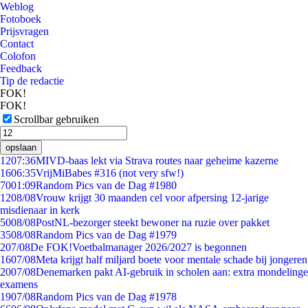
Weblog
Fotoboek
Prijsvragen
Contact
Colofon
Feedback
Tip de redactie
FOK!
FOK!
Scrollbar gebruiken
opslaan
12
07:36
MIVD-baas lekt via Strava routes naar geheime kazerne
16
06:35
VrijMiBabes #316 (not very sfw!)
70
01:09
Random Pics van de Dag #1980
12
08/08
Vrouw krijgt 30 maanden cel voor afpersing 12-jarige
misdienaar in kerk
50
08/08
PostNL-bezorger steekt bewoner na ruzie over pakket
35
08/08
Random Pics van de Dag #1979
2
07/08
De FOK!Voetbalmanager 2026/2027 is begonnen
16
07/08
Meta krijgt half miljard boete voor mentale schade bij jongeren
20
07/08
Denemarken pakt AI-gebruik in scholen aan: extra mondelinge
examens
19
07/08
Random Pics van de Dag #1978