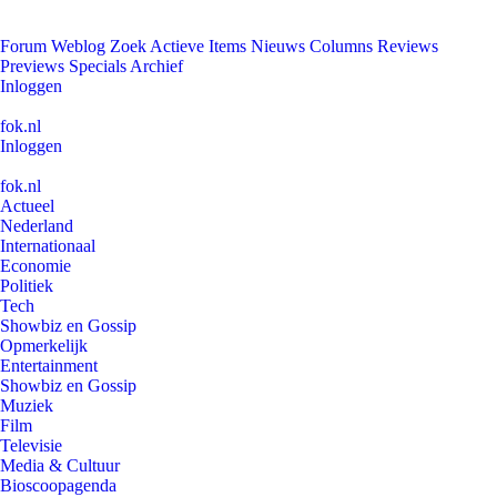
Forum
Weblog
Zoek
Actieve Items
Nieuws
Columns
Reviews
Previews
Specials
Archief
Inloggen
fok.nl
Inloggen
fok.nl
Actueel
Nederland
Internationaal
Economie
Politiek
Tech
Showbiz en Gossip
Opmerkelijk
Entertainment
Showbiz en Gossip
Muziek
Film
Televisie
Media & Cultuur
Bioscoopagenda