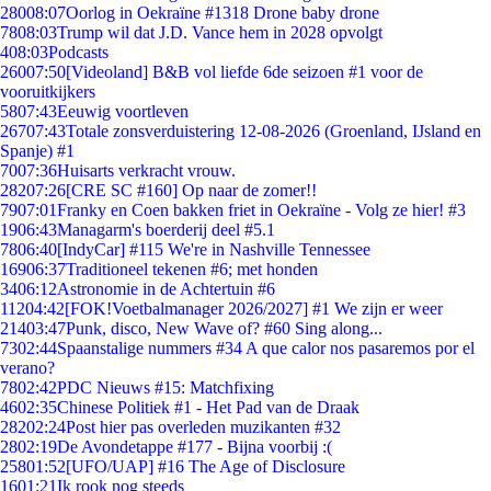
280
08:07
Oorlog in Oekraïne #1318 Drone baby drone
78
08:03
Trump wil dat J.D. Vance hem in 2028 opvolgt
4
08:03
Podcasts
260
07:50
[Videoland] B&B vol liefde 6de seizoen #1 voor de
vooruitkijkers
58
07:43
Eeuwig voortleven
267
07:43
Totale zonsverduistering 12-08-2026 (Groenland, IJsland en
Spanje) #1
70
07:36
Huisarts verkracht vrouw.
282
07:26
[CRE SC #160] Op naar de zomer!!
79
07:01
Franky en Coen bakken friet in Oekraïne - Volg ze hier! #3
19
06:43
Managarm's boerderij deel #5.1
78
06:40
[IndyCar] #115 We're in Nashville Tennessee
169
06:37
Traditioneel tekenen #6; met honden
34
06:12
Astronomie in de Achtertuin #6
112
04:42
[FOK!Voetbalmanager 2026/2027] #1 We zijn er weer
214
03:47
Punk, disco, New Wave of? #60 Sing along...
73
02:44
Spaanstalige nummers #34 A que calor nos pasaremos por el
verano?
78
02:42
PDC Nieuws #15: Matchfixing
46
02:35
Chinese Politiek #1 - Het Pad van de Draak
282
02:24
Post hier pas overleden muzikanten #32
28
02:19
De Avondetappe #177 - Bijna voorbij :(
258
01:52
[UFO/UAP] #16 The Age of Disclosure
16
01:21
Ik rook nog steeds