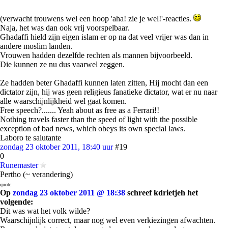
(verwacht trouwens wel een hoop 'aha! zie je wel!'-reacties.
Naja, het was dan ook vrij voorspelbaar.
Ghadaffi hield zijn eigen islam er op na dat veel vrijer was dan in
andere moslim landen.
Vrouwen hadden dezelfde rechten als mannen bijvoorbeeld.
Die kunnen ze nu dus vaarwel zeggen.
Ze hadden beter Ghadaffi kunnen laten zitten, Hij mocht dan een
dictator zijn, hij was geen religieus fanatieke dictator, wat er nu naar
alle waarschijnlijkheid wel gaat komen.
Free speech?....... Yeah about as free as a Ferrari!!
Nothing travels faster than the speed of light with the possible
exception of bad news, which obeys its own special laws.
Laboro te salutante
zondag 23 oktober 2011, 18:40 uur
#19
0
Runemaster
Pertho (~ verandering)
quote:
Op
zondag 23 oktober 2011 @ 18:38
schreef kdrietjeh het
volgende:
Dit was wat het volk wilde?
Waarschijnlijk correct, maar nog wel even verkiezingen afwachten.