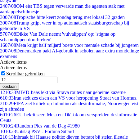
laagwater
24
07/08
OM eist TBS tegen verwarde man die agenten stak met
aardappelschilmesje
30
07/08
Tropische hitte keert zondag terug met lokaal 32 graden
30
07/08
Trump grijpt weer in op automatisch staatsburgerschap bij
geboorte in VS
57
07/08
Dikke Van Dale neemt 'vulvalippen' op: 'stigma op
schaamlippen doorbreken'
16
07/08
Meta krijgt half miljard boete voor mentale schade bij jongeren
20
07/08
Denemarken pakt AI-gebruik in scholen aan: extra mondelinge
examens
Actieve items
Actieve items
Scrollbar gebruiken
opslaan
12
10:33
MIVD-baas lekt via Strava routes naar geheime kazerne
6
10:33
Iran stelt zes eisen aan VS voor heropening Straat van Hormuz
2
10:29
FIFA ziet kritiek op Infantino als desinformatie, Noorwegen eist
zijn aftreden
60
10:26
EU bekritiseert Meta en TikTok om verspreiden desinformatie
Ceuta
70
10:24
Random Pics van de Dag #1980
10
10:23
Uitslag PSV - Fortuna Sittard
2
10:13
Inbraak bij Haagse politie: dieven betrapt bij stelen illegale