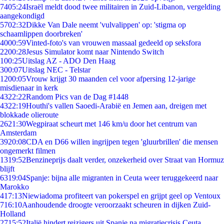
74
05:24
Israël meldt dood twee militairen in Zuid-Libanon, vergelding
aangekondigd
57
02:32
Dikke Van Dale neemt 'vulvalippen' op: 'stigma op
schaamlippen doorbreken'
40
00:59
Vinted-foto's van vrouwen massaal gedeeld op seksfora
22
00:28
Jesus Simulator komt naar Nintendo Switch
1
00:25
Uitslag AZ - ADO Den Haag
3
00:07
Uitslag NEC - Telstar
12
00:05
Vrouw krijgt 30 maanden cel voor afpersing 12-jarige
misdienaar in kerk
43
22:22
Random Pics van de Dag #1448
43
22:19
Houthi's vallen Saoedi-Arabië en Jemen aan, dreigen met
blokkade olieroute
26
21:30
Wegpiraat scheurt met 146 km/u door het centrum van
Amsterdam
39
20:08
CDA en D66 willen ingrijpen tegen 'gluurbrillen' die mensen
ongemerkt filmen
13
19:52
Benzineprijs daalt verder, onzekerheid over Straat van Hormuz
blijft
63
19:04
Spanje: bijna alle migranten in Ceuta weer teruggekeerd naar
Marokko
4
17:13
Niewiadoma profiteert van pokerspel en grijpt geel op Ventoux
7
16:10
Aanhoudende droogte veroorzaakt scheuren in dijken Zuid-
Holland
27
15:52
Italië hindert reizigers uit Spanje na migratiecrisis Ceuta