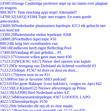
145
00:50
Jonge Cambridge professor stapt op na claims over plagiaat
en leugens
9
00:36
TV Time (tracking app) stopt! Alternatief?
147
00:32
[AKQ] #3384 Topic met vragen. En soms goede
antwoorden.
236
00:30
Nederlandse plaatsnamen lepeltopic #213 elk gehucht met
een bord telt
133
00:29
Buitenlandse steden lepeltopic #268
249
00:28
Voetballers lepel topic #16
8
00:24
Ik krijg hier zweethanden van.
5
00:18
Eindhoven heeft eigen Reflecting Pool
174
00:06
Vandaag 40 jaar geleden... #3
116
23:37
Vrouwen willen geen man meer #30
175
23:31
[WLR SC #417] Nieuw deel openen was kaputt
67
23:29
De neergang van Duitsland als lichtend voorbeeld #3
71
23:23
Teltopic #1567 tel door en door en door....
153
23:17
Sterren toen en nu #11
3
23:08
Post hier je favoriete SHO podcast!
67
23:01
Het grote Baktopic (voor bakfoto's, -vragen en -tips) #42
72
22:59
[Lil Kleine#12] Nieuwe afleveringen op Prime
34
22:59
[AZ#98] Heel Nederland achter AZ
138
22:54
Meisjesnamenlepeltopic #367 LOOOOL LAPO
40
22:53
Dierenlepeltopic #150
19
22:29
de beheerder die mij oh zo moe maakt.
185
22:22
Post hier zo vaak mogelijk om 22:22 uur #76