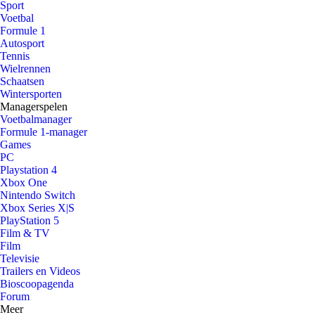
Sport
Voetbal
Formule 1
Autosport
Tennis
Wielrennen
Schaatsen
Wintersporten
Managerspelen
Voetbalmanager
Formule 1-manager
Games
PC
Playstation 4
Xbox One
Nintendo Switch
Xbox Series X|S
PlayStation 5
Film & TV
Film
Televisie
Trailers en Videos
Bioscoopagenda
Forum
Meer