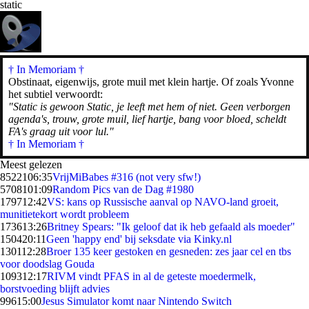
static
† In Memoriam
†
Obstinaat, eigenwijs, grote muil met klein hartje. Of zoals Yvonne
het subtiel verwoordt:
"Static is gewoon Static, je leeft met hem of niet. Geen verborgen
agenda's, trouw, grote muil, lief hartje, bang voor bloed, scheldt
FA's graag uit voor lul."
† In Memoriam †
Meest gelezen
85221
06:35
VrijMiBabes #316 (not very sfw!)
57081
01:09
Random Pics van de Dag #1980
1797
12:42
VS: kans op Russische aanval op NAVO-land groeit,
munitietekort wordt probleem
1736
13:26
Britney Spears: "Ik geloof dat ik heb gefaald als moeder"
1504
20:11
Geen 'happy end' bij seksdate via Kinky.nl
1301
12:28
Broer 135 keer gestoken en gesneden: zes jaar cel en tbs
voor doodslag Gouda
1093
12:17
RIVM vindt PFAS in al de geteste moedermelk,
borstvoeding blijft advies
996
15:00
Jesus Simulator komt naar Nintendo Switch