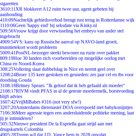
sigaretten
36
10:11
XR blokkeert A12 ruim twee uur, agent gebeten bij
aanhouding
4
10:09
Nachtelijk gebiedsverbod brengt rust terug in Rotterdamse wijk
11
10:06
Geen 'happy end' bij seksdate via Kinky.nl
5
09:56
Vrouw krijgt door verwisseling het embryo van ander stel
ingebracht
49
09:54
VS: kans op Russische aanval op NAVO-land groeit,
munitietekort wordt probleem
50
09:41
PostNL-bezorger steekt bewoner na ruzie over pakket
8
09:19
Hoe 30 landen zich voorbereiden op mogelijke oorlog met
China en Noord-Korea
3
08:25
Vollering slaat dubbelslag in Nice en neemt geel over
12
08:24
Broer 135 keer gestoken en gesneden: zes jaar cel en tbs voor
doodslag Gouda
31
08:18
Britney Spears: "Ik geloof dat ik heb gefaald als moeder"
21
08:17
RIVM vindt PFAS in al de geteste moedermelk, borstvoeding
blijft advies
16
07:42
VrijMiBabes #316 (not very sfw!)
32
07:20
Amsterdams dierenasiel DOA overspoeld met babykonijntjes
71
06:36
Meer agressie tegen een andersluidende politieke mening, laat
jij je intimideren?
5
05:32
Nieuwe president De la Espriella gaat strijd aan met
drugskartels Colombia
49
05:28
Trump wil dat J.D. Vance hem in 2028 opvolgt