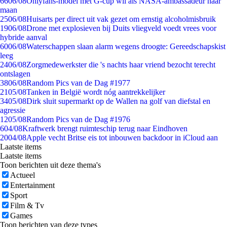
66
06/08
Onlyfans-model met G-cup wil als NASA-ambassadeur naar
maan
25
06/08
Huisarts per direct uit vak gezet om ernstig alcoholmisbruik
19
06/08
Drone met explosieven bij Duits vliegveld voedt vrees voor
hybride aanval
60
06/08
Waterschappen slaan alarm wegens droogte: Gereedschapskist
leeg
24
06/08
Zorgmedewerkster die 's nachts haar vriend bezocht terecht
ontslagen
38
06/08
Random Pics van de Dag #1977
21
05/08
Tanken in België wordt nóg aantrekkelijker
34
05/08
Dirk sluit supermarkt op de Wallen na golf van diefstal en
agressie
12
05/08
Random Pics van de Dag #1976
6
04/08
Kraftwerk brengt ruimteschip terug naar Eindhoven
20
04/08
Apple vecht Britse eis tot inbouwen backdoor in iCloud aan
Laatste items
Laatste items
Toon berichten uit deze thema's
Actueel
Entertainment
Sport
Film & Tv
Games
Toon berichten van deze types