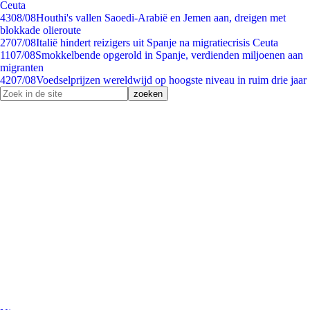
Ceuta
43
08/08
Houthi's vallen Saoedi-Arabië en Jemen aan, dreigen met
blokkade olieroute
27
07/08
Italië hindert reizigers uit Spanje na migratiecrisis Ceuta
11
07/08
Smokkelbende opgerold in Spanje, verdienden miljoenen aan
migranten
42
07/08
Voedselprijzen wereldwijd op hoogste niveau in ruim drie jaar