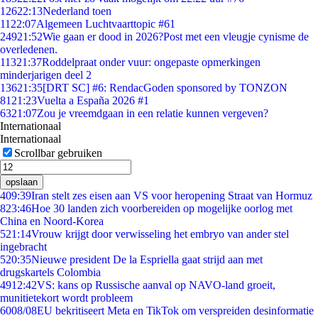
126
22:13
Nederland toen
11
22:07
Algemeen Luchtvaarttopic #61
249
21:52
Wie gaan er dood in 2026?Post met een vleugje cynisme de
overledenen.
113
21:37
Roddelpraat onder vuur: ongepaste opmerkingen
minderjarigen deel 2
136
21:35
[DRT SC] #6: RendacGoden sponsored by TONZON
81
21:23
Vuelta a España 2026 #1
63
21:07
Zou je vreemdgaan in een relatie kunnen vergeven?
Internationaal
Internationaal
Scrollbar gebruiken
opslaan
4
09:39
Iran stelt zes eisen aan VS voor heropening Straat van Hormuz
8
23:46
Hoe 30 landen zich voorbereiden op mogelijke oorlog met
China en Noord-Korea
5
21:14
Vrouw krijgt door verwisseling het embryo van ander stel
ingebracht
5
20:35
Nieuwe president De la Espriella gaat strijd aan met
drugskartels Colombia
49
12:42
VS: kans op Russische aanval op NAVO-land groeit,
munitietekort wordt probleem
60
08/08
EU bekritiseert Meta en TikTok om verspreiden desinformatie