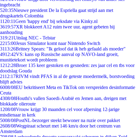
ingebracht
5
20:35
Nieuwe president De la Espriella gaat strijd aan met
drugskartels Colombia
11
20:11
Geen 'happy end' bij seksdate via Kinky.nl
36
19:57
XR blokkeert A12 ruim twee uur, agent gebeten bij
aanhouding
3
19:21
Uitslag NEC - Telstar
22
15:00
Jesus Simulator komt naar Nintendo Switch
31
13:26
Britney Spears: "Ik geloof dat ik heb gefaald als moeder"
49
12:42
VS: kans op Russische aanval op NAVO-land groeit,
munitietekort wordt probleem
12
12:28
Broer 135 keer gestoken en gesneden: zes jaar cel en tbs voor
doodslag Gouda
21
12:17
RIVM vindt PFAS in al de geteste moedermelk, borstvoeding
blijft advies
60
08/08
EU bekritiseert Meta en TikTok om verspreiden desinformatie
Ceuta
43
08/08
Houthi's vallen Saoedi-Arabië en Jemen aan, dreigen met
blokkade olieroute
12
08/08
Vrouw krijgt 30 maanden cel voor afpersing 12-jarige
misdienaar in kerk
50
08/08
PostNL-bezorger steekt bewoner na ruzie over pakket
26
08/08
Wegpiraat scheurt met 146 km/u door het centrum van
Amsterdam
7
08/08
Aanhoudende droogte veroorzaakt scheuren in dijken Zuid-