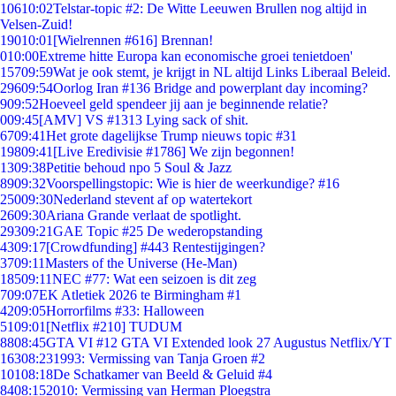
106
10:02
Telstar-topic #2: De Witte Leeuwen Brullen nog altijd in
Velsen-Zuid!
190
10:01
[Wielrennen #616] Brennan!
0
10:00
Extreme hitte Europa kan economische groei tenietdoen'
157
09:59
Wat je ook stemt, je krijgt in NL altijd Links Liberaal Beleid.
296
09:54
Oorlog Iran #136 Bridge and powerplant day incoming?
9
09:52
Hoeveel geld spendeer jij aan je beginnende relatie?
0
09:45
[AMV] VS #1313 Lying sack of shit.
67
09:41
Het grote dagelijkse Trump nieuws topic #31
198
09:41
[Live Eredivisie #1786] We zijn begonnen!
13
09:38
Petitie behoud npo 5 Soul & Jazz
89
09:32
Voorspellingstopic: Wie is hier de weerkundige? #16
250
09:30
Nederland stevent af op watertekort
26
09:30
Ariana Grande verlaat de spotlight.
293
09:21
GAE Topic #25 De wederopstanding
43
09:17
[Crowdfunding] #443 Rentestijgingen?
37
09:11
Masters of the Universe (He-Man)
185
09:11
NEC #77: Wat een seizoen is dit zeg
7
09:07
EK Atletiek 2026 te Birmingham #1
42
09:05
Horrorfilms #33: Halloween
51
09:01
[Netflix #210] TUDUM
88
08:45
GTA VI #12 GTA VI Extended look 27 Augustus Netflix/YT
163
08:23
1993: Vermissing van Tanja Groen #2
101
08:18
De Schatkamer van Beeld & Geluid #4
84
08:15
2010: Vermissing van Herman Ploegstra