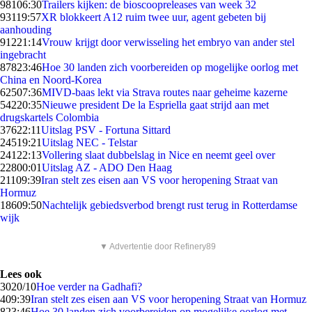
981
06:30
Trailers kijken: de bioscoopreleases van week 32
931
19:57
XR blokkeert A12 ruim twee uur, agent gebeten bij
aanhouding
912
21:14
Vrouw krijgt door verwisseling het embryo van ander stel
ingebracht
878
23:46
Hoe 30 landen zich voorbereiden op mogelijke oorlog met
China en Noord-Korea
625
07:36
MIVD-baas lekt via Strava routes naar geheime kazerne
542
20:35
Nieuwe president De la Espriella gaat strijd aan met
drugskartels Colombia
376
22:11
Uitslag PSV - Fortuna Sittard
245
19:21
Uitslag NEC - Telstar
241
22:13
Vollering slaat dubbelslag in Nice en neemt geel over
228
00:01
Uitslag AZ - ADO Den Haag
211
09:39
Iran stelt zes eisen aan VS voor heropening Straat van
Hormuz
186
09:50
Nachtelijk gebiedsverbod brengt rust terug in Rotterdamse
wijk
▼ Advertentie door Refinery89
Lees ook
30
20/10
Hoe verder na Gadhafi?
4
09:39
Iran stelt zes eisen aan VS voor heropening Straat van Hormuz
8
23:46
Hoe 30 landen zich voorbereiden op mogelijke oorlog met