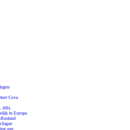
slagen
rtner Ceva
. (66)
lijk in Europa
-Rusland
ichigan
ling aan