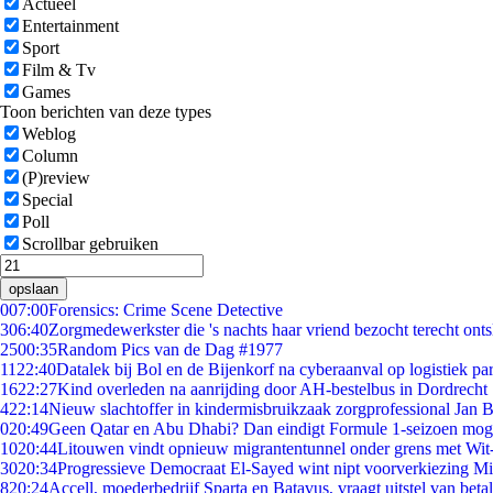
Actueel
Entertainment
Sport
Film & Tv
Games
Toon berichten van deze types
Weblog
Column
(P)review
Special
Poll
Scrollbar gebruiken
opslaan
0
07:00
Forensics: Crime Scene Detective
3
06:40
Zorgmedewerkster die 's nachts haar vriend bezocht terecht ont
25
00:35
Random Pics van de Dag #1977
11
22:40
Datalek bij Bol en de Bijenkorf na cyberaanval op logistiek pa
16
22:27
Kind overleden na aanrijding door AH-bestelbus in Dordrecht
4
22:14
Nieuw slachtoffer in kindermisbruikzaak zorgprofessional Jan B
0
20:49
Geen Qatar en Abu Dhabi? Dan eindigt Formule 1-seizoen moge
10
20:44
Litouwen vindt opnieuw migrantentunnel onder grens met Wit
30
20:34
Progressieve Democraat El-Sayed wint nipt voorverkiezing M
8
20:24
Accell, moederbedrijf Sparta en Batavus, vraagt uitstel van beta