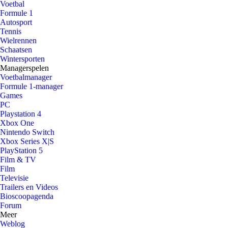
Voetbal
Formule 1
Autosport
Tennis
Wielrennen
Schaatsen
Wintersporten
Managerspelen
Voetbalmanager
Formule 1-manager
Games
PC
Playstation 4
Xbox One
Nintendo Switch
Xbox Series X|S
PlayStation 5
Film & TV
Film
Televisie
Trailers en Videos
Bioscoopagenda
Forum
Meer
Weblog