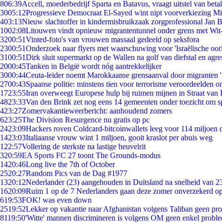
8
06:39
Accell, moederbedrijf Sparta en Batavus, vraagt uitstel van beta
30
05:12
Progressieve Democraat El-Sayed wint nipt voorverkiezing M
4
03:13
Nieuw slachtoffer in kindermisbruikzaak zorgprofessional Jan B
10
02:08
Litouwen vindt opnieuw migrantentunnel onder grens met Wit
32
00:51
Vinted-foto's van vrouwen massaal gedeeld op seksfora
23
00:51
Onderzoek naar flyers met waarschuwing voor 'Israëlische oor
31
00:51
Dirk sluit supermarkt op de Wallen na golf van diefstal en agre
20
00:45
Tanken in België wordt nóg aantrekkelijker
30
00:44
Ceuta-leider noemt Marokkaanse grensaanval door migranten 
27
00:43
Spaanse politie: minstens tien voor terrorisme veroordeelden 
17
23:55
Iran overweegt Europese hulp bij ruimen mijnen in Straat va
48
23:33
Van den Brink zet nog eens 14 gemeenten onder toezicht om s
4
23:27
Zomervakantieweerbericht: aanhoudend zomers
6
23:25
The Division Resurgence nu gratis op pc
24
23:09
Hackers roven Coldcard-bitcoinwallets leeg voor 114 miljoen d
14
23:03
Italiaanse vrouw wint 1 miljoen, gooit kraslot per abuis weg
1
22:57
Vollering de sterkste na lastige heuvelrit
3
20:59
EA Sports FC 27 toont The Grounds-modus
14
20:46
Long live the 7th of October
25
20:27
Random Pics van de Dag #1977
13
20:12
Nederlander (23) aangehouden in Duitsland na snelheid van 
16
20:09
Ruim 1 op de 7 Nederlanders gaan deze zomer onverzekerd op
6
19:53
FOK! was even down
25
19:52
Lekker op vakantie naar Afghanistan volgens Taliban geen pr
81
19:50
'Witte' mannen discrimineren is volgens OM geen enkel probl