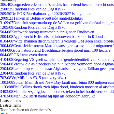
3
06:40
Zorgmedewerkster die 's nachts haar vriend bezocht terecht ont
25
00:35
Random Pics van de Dag #1977
2
09:50
De FOK!Voetbalmanager 2026/2027 is begonnen
20
09:23
Tanken in België wordt nóg aantrekkelijker
31
09:07
Dirk sluit supermarkt op de Wallen na golf van diefstal en agre
12
05/08
Random Pics van de Dag #1976
5
04/08
Kraftwerk brengt ruimteschip terug naar Eindhoven
20
04/08
Apple vecht Britse eis tot inbouwen backdoor in iCloud aan
81
04/08
'Witte' mannen discrimineren is volgens OM geen enkel probl
30
04/08
Ceuta-leider noemt Marokkaanse grensaanval door migranten 
6
04/08
Grote natuurbrand Boschhuizerbergen groeit naar 100 hectare
6
04/08
FOK! was even down
41
04/08
Regering VS geeft scholen die 'genderidentiteit' van kinderen
59
04/08
Vrouw die asielzoekers hielp in Athene vermoord door Afghaa
25
04/08
Lekker op vakantie naar Afghanistan volgens Taliban geen pr
23
04/08
Random Pics van de Dag #1975
7
03/08
VrijMiBabes #315 (not very sfw!)
10
03/08
Spider-Man: Brand New Day knalt naar bijna 800 miljoen eur
11
03/08
Phil Collins dronk zich bijna dood, kinderen moesten al afsch
34
03/08
Man die zesjarig jochie met messteken in het hoofd vermoordde 
47
03/08
Man (25) sterft nadat hij lijm als condoom gebruikt
Laatste items
Laatste items
Toon berichten uit deze thema's