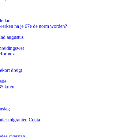
ollar
 werken na je 67e de norm worden?
and augustus
preidingswet
n Hormuz
ekort dreigt
ssie
235 km/u
nslag
onder migranten Ceuta
edes-overstap