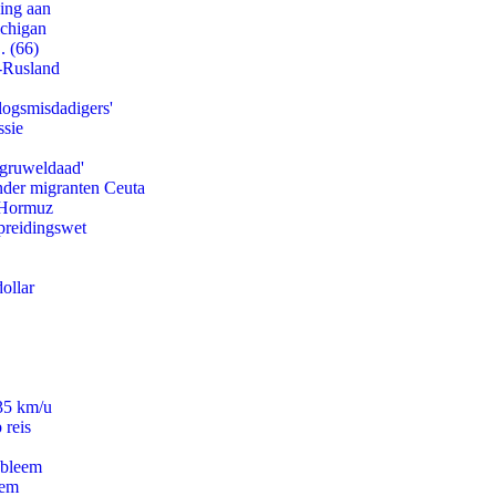
ling aan
ichigan
. (66)
-Rusland
logsmisdadigers'
ssie
'gruweldaad'
onder migranten Ceuta
n Hormuz
preidingswet
ollar
235 km/u
 reis
obleem
eem