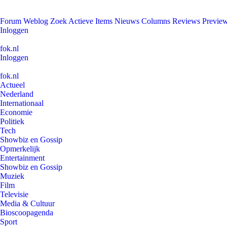
Forum
Weblog
Zoek
Actieve Items
Nieuws
Columns
Reviews
Previe
Inloggen
fok.nl
Inloggen
fok.nl
Actueel
Nederland
Internationaal
Economie
Politiek
Tech
Showbiz en Gossip
Opmerkelijk
Entertainment
Showbiz en Gossip
Muziek
Film
Televisie
Media & Cultuur
Bioscoopagenda
Sport