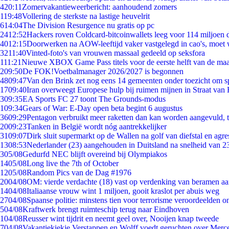
4
20:11
Zomervakantieweerbericht: aanhoudend zomers
1
19:48
Vollering de sterkste na lastige heuvelrit
6
14:04
The Division Resurgence nu gratis op pc
24
12:52
Hackers roven Coldcard-bitcoinwallets leeg voor 114 miljoen d
40
12:15
Doorwerken na AOW-leeftijd vaker vastgelegd in cao's, moet
32
11:40
Vinted-foto's van vrouwen massaal gedeeld op seksfora
1
11:21
Nieuwe XBOX Game Pass titels voor de eerste helft van de ma
2
09:50
De FOK!Voetbalmanager 2026/2027 is begonnen
48
09:47
Van den Brink zet nog eens 14 gemeenten onder toezicht om s
17
09:40
Iran overweegt Europese hulp bij ruimen mijnen in Straat va
3
09:35
EA Sports FC 27 toont The Grounds-modus
1
09:34
Gears of War: E-Day open beta begint 6 augustus
36
09:29
Pentagon verbruikt meer raketten dan kan worden aangevuld, t
20
09:23
Tanken in België wordt nóg aantrekkelijker
31
09:07
Dirk sluit supermarkt op de Wallen na golf van diefstal en agre
13
08:53
Nederlander (23) aangehouden in Duitsland na snelheid van 
3
05/08
Gedurfd NEC blijft overeind bij Olympiakos
14
05/08
Long live the 7th of October
12
05/08
Random Pics van de Dag #1976
20
04/08
OM: vierde verdachte (18) vast op verdenking van beramen aa
14
04/08
Italiaanse vrouw wint 1 miljoen, gooit kraslot per abuis weg
27
04/08
Spaanse politie: minstens tien voor terrorisme veroordeelden 
5
04/08
Kraftwerk brengt ruimteschip terug naar Eindhoven
1
04/08
Reusser wint tijdrit en neemt geel over, Nooijen knap tweede
7
04/08
Vakantiekiekje Verstappen en Wolff voedt geruchten over Merc