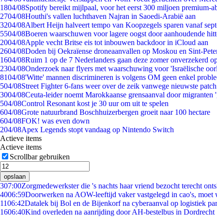
18
04/08
Spotify bereikt mijlpaal, voor het eerst 300 miljoen premium-
27
04/08
Houthi's vallen luchthaven Najran in Saoedi-Arabië aan
32
04/08
Albert Heijn halveert tempo van Koopzegels sparen vanaf sep
55
04/08
Boeren waarschuwen voor lagere oogst door aanhoudende hitt
20
04/08
Apple vecht Britse eis tot inbouwen backdoor in iCloud aan
26
04/08
Doden bij Oekraïense droneaanvallen op Moskou en Sint-Pete
16
04/08
Ruim 1 op de 7 Nederlanders gaan deze zomer onverzekerd op
23
04/08
Onderzoek naar flyers met waarschuwing voor 'Israëlische oor
81
04/08
'Witte' mannen discrimineren is volgens OM geen enkel probl
5
04/08
Street Fighter 6-fans weer over de zeik vanwege nieuwste patch
30
04/08
Ceuta-leider noemt Marokkaanse grensaanval door migranten 
5
04/08
Control Resonant kost je 30 uur om uit te spelen
6
04/08
Grote natuurbrand Boschhuizerbergen groeit naar 100 hectare
6
04/08
FOK! was even down
2
04/08
Apex Legends stopt vandaag op Nintendo Switch
Actieve items
Actieve items
Scrollbar gebruiken
opslaan
3
07:00
Zorgmedewerkster die 's nachts haar vriend bezocht terecht ont
40
06:59
Doorwerken na AOW-leeftijd vaker vastgelegd in cao's, moet
11
06:42
Datalek bij Bol en de Bijenkorf na cyberaanval op logistiek pa
16
06:40
Kind overleden na aanrijding door AH-bestelbus in Dordrecht