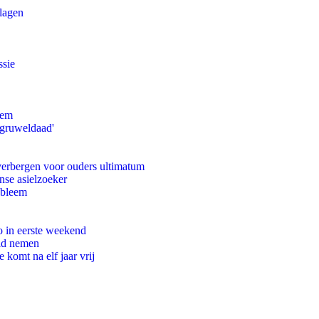
slagen
ssie
eem
'gruweldaad'
 verbergen voor ouders ultimatum
nse asielzoeker
obleem
o in eerste weekend
eid nemen
komt na elf jaar vrij