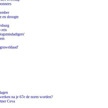
abonnees
tember
e en droogte
rsburg
 reis
logsmisdadigers'
eem
'gruweldaad'
slagen
 werken na je 67e de norm worden?
rtner Ceva