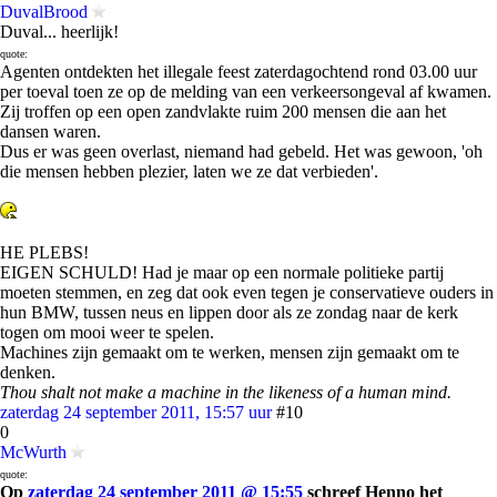
DuvalBrood
Duval... heerlijk!
quote:
Agenten ontdekten het illegale feest zaterdagochtend rond 03.00 uur
per toeval toen ze op de melding van een verkeersongeval af kwamen.
Zij troffen op een open zandvlakte ruim 200 mensen die aan het
dansen waren.
Dus er was geen overlast, niemand had gebeld. Het was gewoon, 'oh
die mensen hebben plezier, laten we ze dat verbieden'.
HE PLEBS!
EIGEN SCHULD! Had je maar op een normale politieke partij
moeten stemmen, en zeg dat ook even tegen je conservatieve ouders in
hun BMW, tussen neus en lippen door als ze zondag naar de kerk
togen om mooi weer te spelen.
Machines zijn gemaakt om te werken, mensen zijn gemaakt om te
denken.
Thou shalt not make a machine in the likeness of a human mind.
zaterdag 24 september 2011, 15:57 uur
#10
0
McWurth
quote:
Op
zaterdag 24 september 2011 @ 15:55
schreef Henno het