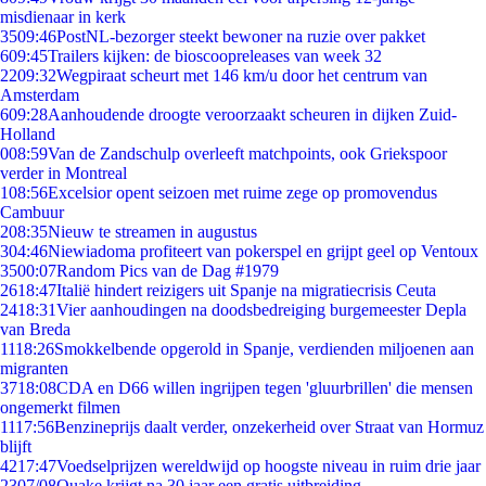
misdienaar in kerk
35
09:46
PostNL-bezorger steekt bewoner na ruzie over pakket
6
09:45
Trailers kijken: de bioscoopreleases van week 32
22
09:32
Wegpiraat scheurt met 146 km/u door het centrum van
Amsterdam
6
09:28
Aanhoudende droogte veroorzaakt scheuren in dijken Zuid-
Holland
0
08:59
Van de Zandschulp overleeft matchpoints, ook Griekspoor
verder in Montreal
1
08:56
Excelsior opent seizoen met ruime zege op promovendus
Cambuur
2
08:35
Nieuw te streamen in augustus
3
04:46
Niewiadoma profiteert van pokerspel en grijpt geel op Ventoux
35
00:07
Random Pics van de Dag #1979
26
18:47
Italië hindert reizigers uit Spanje na migratiecrisis Ceuta
24
18:31
Vier aanhoudingen na doodsbedreiging burgemeester Depla
van Breda
11
18:26
Smokkelbende opgerold in Spanje, verdienden miljoenen aan
migranten
37
18:08
CDA en D66 willen ingrijpen tegen 'gluurbrillen' die mensen
ongemerkt filmen
11
17:56
Benzineprijs daalt verder, onzekerheid over Straat van Hormuz
blijft
42
17:47
Voedselprijzen wereldwijd op hoogste niveau in ruim drie jaar
23
07/08
Quake krijgt na 30 jaar een gratis uitbreiding