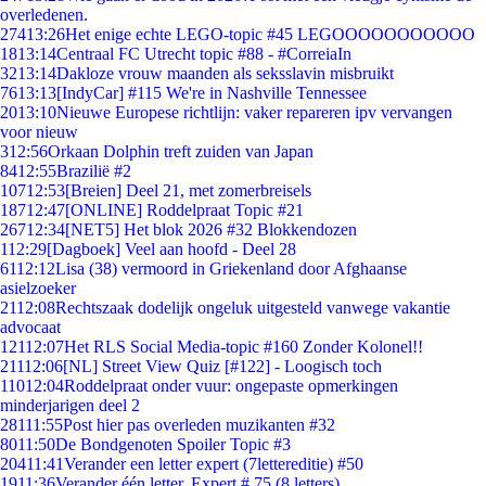
overledenen.
274
13:26
Het enige echte LEGO-topic #45 LEGOOOOOOOOOOO
18
13:14
Centraal FC Utrecht topic #88 - #CorreiaIn
32
13:14
Dakloze vrouw maanden als seksslavin misbruikt
76
13:13
[IndyCar] #115 We're in Nashville Tennessee
20
13:10
Nieuwe Europese richtlijn: vaker repareren ipv vervangen
voor nieuw
3
12:56
Orkaan Dolphin treft zuiden van Japan
84
12:55
Brazilië #2
107
12:53
[Breien] Deel 21, met zomerbreisels
187
12:47
[ONLINE] Roddelpraat Topic #21
267
12:34
[NET5] Het blok 2026 #32 Blokkendozen
1
12:29
[Dagboek] Veel aan hoofd - Deel 28
61
12:12
Lisa (38) vermoord in Griekenland door Afghaanse
asielzoeker
21
12:08
Rechtszaak dodelijk ongeluk uitgesteld vanwege vakantie
advocaat
121
12:07
Het RLS Social Media-topic #160 Zonder Kolonel!!
211
12:06
[NL] Street View Quiz [#122] - Loogisch toch
110
12:04
Roddelpraat onder vuur: ongepaste opmerkingen
minderjarigen deel 2
281
11:55
Post hier pas overleden muzikanten #32
80
11:50
De Bondgenoten Spoiler Topic #3
204
11:41
Verander een letter expert (7lettereditie) #50
19
11:36
Verander één letter. Expert # 75 (8 letters)