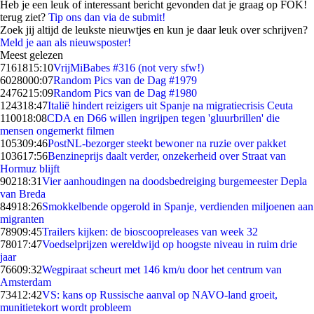
Heb je een leuk of interessant bericht gevonden dat je graag op FOK!
terug ziet?
Tip ons dan via de submit!
Zoek jij altijd de leukste nieuwtjes en kun je daar leuk over schrijven?
Meld je aan als nieuwsposter!
Meest gelezen
71618
15:10
VrijMiBabes #316 (not very sfw!)
60280
00:07
Random Pics van de Dag #1979
24762
15:09
Random Pics van de Dag #1980
1243
18:47
Italië hindert reizigers uit Spanje na migratiecrisis Ceuta
1100
18:08
CDA en D66 willen ingrijpen tegen 'gluurbrillen' die
mensen ongemerkt filmen
1053
09:46
PostNL-bezorger steekt bewoner na ruzie over pakket
1036
17:56
Benzineprijs daalt verder, onzekerheid over Straat van
Hormuz blijft
902
18:31
Vier aanhoudingen na doodsbedreiging burgemeester Depla
van Breda
849
18:26
Smokkelbende opgerold in Spanje, verdienden miljoenen aan
migranten
789
09:45
Trailers kijken: de bioscoopreleases van week 32
780
17:47
Voedselprijzen wereldwijd op hoogste niveau in ruim drie
jaar
766
09:32
Wegpiraat scheurt met 146 km/u door het centrum van
Amsterdam
734
12:42
VS: kans op Russische aanval op NAVO-land groeit,
munitietekort wordt probleem