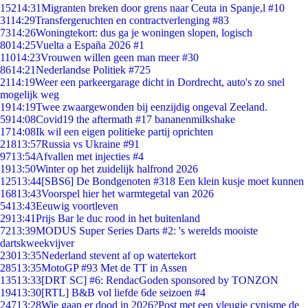
152
14:31
Migranten breken door grens naar Ceuta in Spanje,l #10
31
14:29
Transfergeruchten en contractverlenging #83
73
14:26
Woningtekort: dus ga je woningen slopen, logisch
80
14:25
Vuelta a España 2026 #1
110
14:23
Vrouwen willen geen man meer #30
86
14:21
Nederlandse Politiek #725
21
14:19
Weer een parkeergarage dicht in Dordrecht, auto's zo snel
mogelijk weg
19
14:19
Twee zwaargewonden bij eenzijdig ongeval Zeeland.
59
14:08
Covid19 the aftermath #17 bananenmilkshake
17
14:08
Ik wil een eigen politieke partij oprichten
218
13:57
Russia vs Ukraine #91
97
13:54
Afvallen met injecties #4
19
13:50
Winter op het zuidelijk halfrond 2026
125
13:44
[SBS6] De Bondgenoten #318 Een klein kusje moet kunnen
168
13:43
Voorspel hier het warmtegetal van 2026
54
13:43
Eeuwig voortleven
29
13:41
Prijs Bar le duc rood in het buitenland
72
13:39
MODUS Super Series Darts #2: 's werelds mooiste
dartskweekvijver
230
13:35
Nederland stevent af op watertekort
285
13:35
MotoGP #93 Met de TT in Assen
135
13:33
[DRT SC] #6: RendacGoden sponsored by TONZON
194
13:30
[RTL] B&B vol liefde 6de seizoen #4
247
13:28
Wie gaan er dood in 2026?Post met een vleugje cynisme de