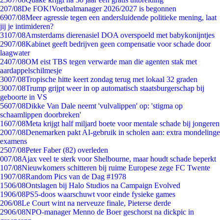
2
07/08
De FOK!Voetbalmanager 2026/2027 is begonnen
69
07/08
Meer agressie tegen een andersluidende politieke mening, laat
jij je intimideren?
31
07/08
Amsterdams dierenasiel DOA overspoeld met babykonijntjes
29
07/08
Kabinet geeft bedrijven geen compensatie voor schade door
laagwater
24
07/08
OM eist TBS tegen verwarde man die agenten stak met
aardappelschilmesje
30
07/08
Tropische hitte keert zondag terug met lokaal 32 graden
30
07/08
Trump grijpt weer in op automatisch staatsburgerschap bij
geboorte in VS
56
07/08
Dikke Van Dale neemt 'vulvalippen' op: 'stigma op
schaamlippen doorbreken'
16
07/08
Meta krijgt half miljard boete voor mentale schade bij jongeren
20
07/08
Denemarken pakt AI-gebruik in scholen aan: extra mondelinge
examens
25
07/08
Peter Faber (82) overleden
0
07/08
Ajax veel te sterk voor Shelbourne, maar houdt schade beperkt
1
07/08
Nieuwkomers schitteren bij ruime Europese zege FC Twente
19
07/08
Random Pics van de Dag #1978
15
06/08
Ontslagen bij Halo Studios na Campaign Evolved
19
06/08
PS5-doos waarschuwt voor einde fysieke games
2
06/08
Le Court wint na nerveuze finale, Pieterse derde
29
06/08
NPO-manager Menno de Boer geschorst na dickpic in