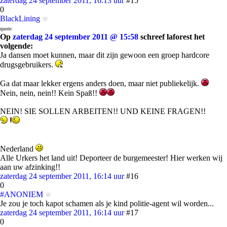
zaterdag 24 september 2011, 16:13 uur
#15
0
BlackLining
quote:
Op
zaterdag 24 september 2011 @ 15:58
schreef laforest het
volgende:
Ja dansen moet kunnen, maar dit zijn gewoon een groep hardcore
drugsgebruikers.
Ga dat maar lekker ergens anders doen, maar niet publiekelijk.
Nein, nein, nein!! Kein Spaß!!
NEIN! SIE SOLLEN ARBEITEN!! UND KEINE FRAGEN!!
Nederland
Alle Urkers het land uit! Deporteer de burgemeester! Hier werken wij
aan uw afzinking!!
zaterdag 24 september 2011, 16:14 uur
#16
0
#ANONIEM
Je zou je toch kapot schamen als je kind politie-agent wil worden...
zaterdag 24 september 2011, 16:14 uur
#17
0