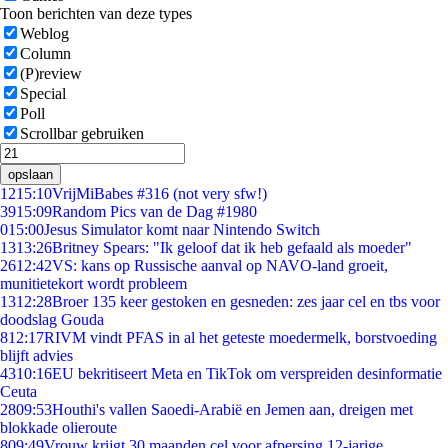
Toon berichten van deze types
Weblog
Column
(P)review
Special
Poll
Scrollbar gebruiken
opslaan
12
15:10
VrijMiBabes #316 (not very sfw!)
39
15:09
Random Pics van de Dag #1980
0
15:00
Jesus Simulator komt naar Nintendo Switch
13
13:26
Britney Spears: "Ik geloof dat ik heb gefaald als moeder"
26
12:42
VS: kans op Russische aanval op NAVO-land groeit,
munitietekort wordt probleem
13
12:28
Broer 135 keer gestoken en gesneden: zes jaar cel en tbs voor
doodslag Gouda
8
12:17
RIVM vindt PFAS in al het geteste moedermelk, borstvoeding
blijft advies
43
10:16
EU bekritiseert Meta en TikTok om verspreiden desinformatie
Ceuta
28
09:53
Houthi's vallen Saoedi-Arabië en Jemen aan, dreigen met
blokkade olieroute
8
09:49
Vrouw krijgt 30 maanden cel voor afpersing 12-jarige