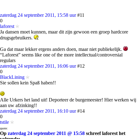
zaterdag 24 september 2011, 15:58 uur
#11
0
laforest
Ja dansen moet kunnen, maar dit zijn gewoon een groep hardcore
drugsgebruikers.
Ga dat maar lekker ergens anders doen, maar niet publiekelijk.
“Laforest” seems like one of the more intellectual/controversial
regulars
zaterdag 24 september 2011, 16:06 uur
#12
0
BlackLining
Sie sollen kein Spaß haben!!
Alle Urkers het land uit! Deporteer de burgemeester! Hier werken wij
aan uw afzinking!!
zaterdag 24 september 2011, 16:10 uur
#14
0
tstile
quote:
Op
zaterdag 24 september 2011 @ 15:58
schreef laforest het
volgende: