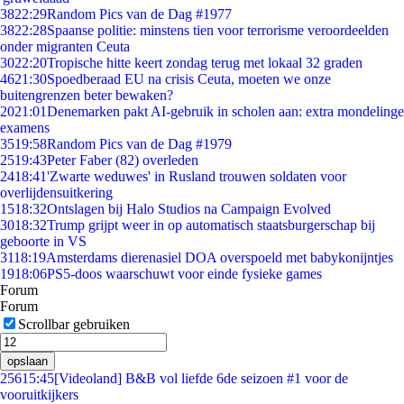
38
22:29
Random Pics van de Dag #1977
38
22:28
Spaanse politie: minstens tien voor terrorisme veroordeelden
onder migranten Ceuta
30
22:20
Tropische hitte keert zondag terug met lokaal 32 graden
46
21:30
Spoedberaad EU na crisis Ceuta, moeten we onze
buitengrenzen beter bewaken?
20
21:01
Denemarken pakt AI-gebruik in scholen aan: extra mondelinge
examens
35
19:58
Random Pics van de Dag #1979
25
19:43
Peter Faber (82) overleden
24
18:41
'Zwarte weduwes' in Rusland trouwen soldaten voor
overlijdensuitkering
15
18:32
Ontslagen bij Halo Studios na Campaign Evolved
30
18:32
Trump grijpt weer in op automatisch staatsburgerschap bij
geboorte in VS
31
18:19
Amsterdams dierenasiel DOA overspoeld met babykonijntjes
19
18:06
PS5-doos waarschuwt voor einde fysieke games
Forum
Forum
Scrollbar gebruiken
opslaan
256
15:45
[Videoland] B&B vol liefde 6de seizoen #1 voor de
vooruitkijkers