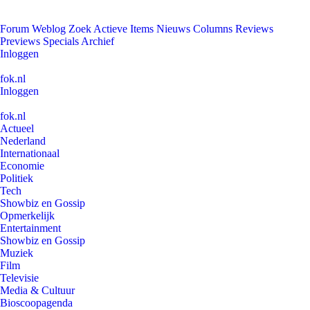
Forum
Weblog
Zoek
Actieve Items
Nieuws
Columns
Reviews
Previews
Specials
Archief
Inloggen
fok.nl
Inloggen
fok.nl
Actueel
Nederland
Internationaal
Economie
Politiek
Tech
Showbiz en Gossip
Opmerkelijk
Entertainment
Showbiz en Gossip
Muziek
Film
Televisie
Media & Cultuur
Bioscoopagenda