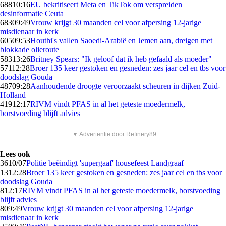
688
10:16
EU bekritiseert Meta en TikTok om verspreiden
desinformatie Ceuta
683
09:49
Vrouw krijgt 30 maanden cel voor afpersing 12-jarige
misdienaar in kerk
605
09:53
Houthi's vallen Saoedi-Arabië en Jemen aan, dreigen met
blokkade olieroute
583
13:26
Britney Spears: "Ik geloof dat ik heb gefaald als moeder"
571
12:28
Broer 135 keer gestoken en gesneden: zes jaar cel en tbs voor
doodslag Gouda
487
09:28
Aanhoudende droogte veroorzaakt scheuren in dijken Zuid-
Holland
419
12:17
RIVM vindt PFAS in al het geteste moedermelk,
borstvoeding blijft advies
▼ Advertentie door Refinery89
Lees ook
36
10/07
Politie beëindigt 'supergaaf' housefeest Landgraaf
13
12:28
Broer 135 keer gestoken en gesneden: zes jaar cel en tbs voor
doodslag Gouda
8
12:17
RIVM vindt PFAS in al het geteste moedermelk, borstvoeding
blijft advies
8
09:49
Vrouw krijgt 30 maanden cel voor afpersing 12-jarige
misdienaar in kerk