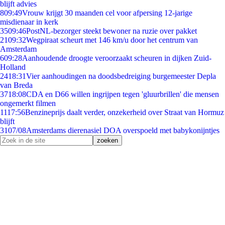
blijft advies
8
09:49
Vrouw krijgt 30 maanden cel voor afpersing 12-jarige
misdienaar in kerk
35
09:46
PostNL-bezorger steekt bewoner na ruzie over pakket
21
09:32
Wegpiraat scheurt met 146 km/u door het centrum van
Amsterdam
6
09:28
Aanhoudende droogte veroorzaakt scheuren in dijken Zuid-
Holland
24
18:31
Vier aanhoudingen na doodsbedreiging burgemeester Depla
van Breda
37
18:08
CDA en D66 willen ingrijpen tegen 'gluurbrillen' die mensen
ongemerkt filmen
11
17:56
Benzineprijs daalt verder, onzekerheid over Straat van Hormuz
blijft
31
07/08
Amsterdams dierenasiel DOA overspoeld met babykonijntjes