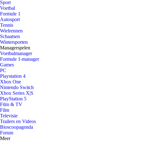
Sport
Voetbal
Formule 1
Autosport
Tennis
Wielrennen
Schaatsen
Wintersporten
Managerspelen
Voetbalmanager
Formule 1-manager
Games
PC
Playstation 4
Xbox One
Nintendo Switch
Xbox Series X|S
PlayStation 5
Film & TV
Film
Televisie
Trailers en Videos
Bioscoopagenda
Forum
Meer