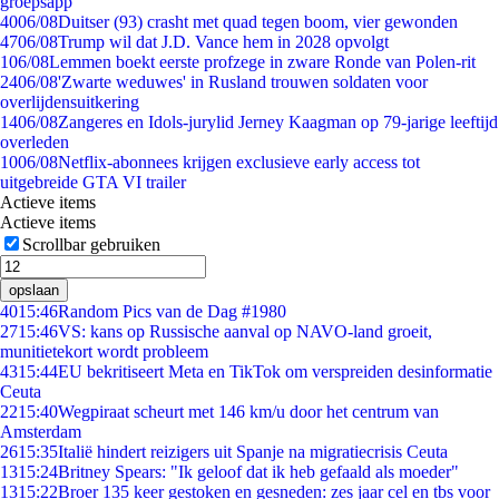
groepsapp
40
06/08
Duitser (93) crasht met quad tegen boom, vier gewonden
47
06/08
Trump wil dat J.D. Vance hem in 2028 opvolgt
1
06/08
Lemmen boekt eerste profzege in zware Ronde van Polen-rit
24
06/08
'Zwarte weduwes' in Rusland trouwen soldaten voor
overlijdensuitkering
14
06/08
Zangeres en Idols-jurylid Jerney Kaagman op 79-jarige leeftijd
overleden
10
06/08
Netflix-abonnees krijgen exclusieve early access tot
uitgebreide GTA VI trailer
Actieve items
Actieve items
Scrollbar gebruiken
opslaan
40
15:46
Random Pics van de Dag #1980
27
15:46
VS: kans op Russische aanval op NAVO-land groeit,
munitietekort wordt probleem
43
15:44
EU bekritiseert Meta en TikTok om verspreiden desinformatie
Ceuta
22
15:40
Wegpiraat scheurt met 146 km/u door het centrum van
Amsterdam
26
15:35
Italië hindert reizigers uit Spanje na migratiecrisis Ceuta
13
15:24
Britney Spears: "Ik geloof dat ik heb gefaald als moeder"
13
15:22
Broer 135 keer gestoken en gesneden: zes jaar cel en tbs voor