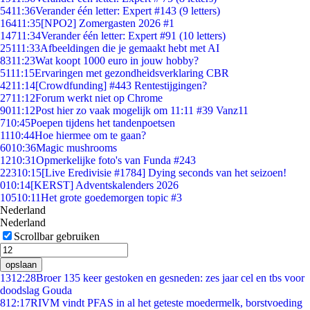
54
11:36
Verander één letter: Expert #143 (9 letters)
164
11:35
[NPO2] Zomergasten 2026 #1
147
11:34
Verander één letter: Expert #91 (10 letters)
251
11:33
Afbeeldingen die je gemaakt hebt met AI
83
11:23
Wat koopt 1000 euro in jouw hobby?
51
11:15
Ervaringen met gezondheidsverklaring CBR
42
11:14
[Crowdfunding] #443 Rentestijgingen?
27
11:12
Forum werkt niet op Chrome
90
11:12
Post hier zo vaak mogelijk om 11:11 #39 Vanz11
7
10:45
Poepen tijdens het tandenpoetsen
11
10:44
Hoe hiermee om te gaan?
60
10:36
Magic mushrooms
12
10:31
Opmerkelijke foto's van Funda #243
223
10:15
[Live Eredivisie #1784] Dying seconds van het seizoen!
0
10:14
[KERST] Adventskalenders 2026
105
10:11
Het grote goedemorgen topic #3
Nederland
Nederland
Scrollbar gebruiken
opslaan
13
12:28
Broer 135 keer gestoken en gesneden: zes jaar cel en tbs voor
doodslag Gouda
8
12:17
RIVM vindt PFAS in al het geteste moedermelk, borstvoeding