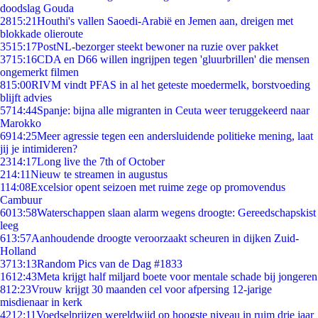
doodslag Gouda
28
15:21
Houthi's vallen Saoedi-Arabië en Jemen aan, dreigen met
blokkade olieroute
35
15:17
PostNL-bezorger steekt bewoner na ruzie over pakket
37
15:16
CDA en D66 willen ingrijpen tegen 'gluurbrillen' die mensen
ongemerkt filmen
8
15:00
RIVM vindt PFAS in al het geteste moedermelk, borstvoeding
blijft advies
57
14:44
Spanje: bijna alle migranten in Ceuta weer teruggekeerd naar
Marokko
69
14:25
Meer agressie tegen een andersluidende politieke mening, laat
jij je intimideren?
23
14:17
Long live the 7th of October
2
14:11
Nieuw te streamen in augustus
1
14:08
Excelsior opent seizoen met ruime zege op promovendus
Cambuur
60
13:58
Waterschappen slaan alarm wegens droogte: Gereedschapskist
leeg
6
13:57
Aanhoudende droogte veroorzaakt scheuren in dijken Zuid-
Holland
37
13:13
Random Pics van de Dag #1833
16
12:43
Meta krijgt half miljard boete voor mentale schade bij jongeren
8
12:23
Vrouw krijgt 30 maanden cel voor afpersing 12-jarige
misdienaar in kerk
42
12:11
Voedselprijzen wereldwijd op hoogste niveau in ruim drie jaar