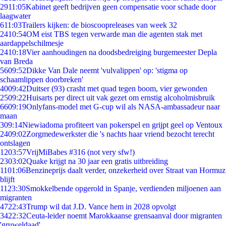
29
11:05
Kabinet geeft bedrijven geen compensatie voor schade door
laagwater
6
11:03
Trailers kijken: de bioscoopreleases van week 32
24
10:54
OM eist TBS tegen verwarde man die agenten stak met
aardappelschilmesje
24
10:18
Vier aanhoudingen na doodsbedreiging burgemeester Depla
van Breda
56
09:52
Dikke Van Dale neemt 'vulvalippen' op: 'stigma op
schaamlippen doorbreken'
40
09:42
Duitser (93) crasht met quad tegen boom, vier gewonden
25
09:22
Huisarts per direct uit vak gezet om ernstig alcoholmisbruik
66
09:19
Onlyfans-model met G-cup wil als NASA-ambassadeur naar
maan
3
09:14
Niewiadoma profiteert van pokerspel en grijpt geel op Ventoux
24
09:02
Zorgmedewerkster die 's nachts haar vriend bezocht terecht
ontslagen
12
03:57
VrijMiBabes #316 (not very sfw!)
23
03:02
Quake krijgt na 30 jaar een gratis uitbreiding
11
01:06
Benzineprijs daalt verder, onzekerheid over Straat van Hormuz
blijft
11
23:30
Smokkelbende opgerold in Spanje, verdienden miljoenen aan
migranten
47
22:43
Trump wil dat J.D. Vance hem in 2028 opvolgt
34
22:32
Ceuta-leider noemt Marokkaanse grensaanval door migranten
'gruweldaad'