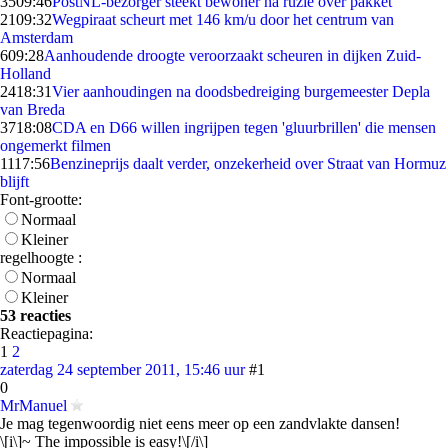
35
09:46
PostNL-bezorger steekt bewoner na ruzie over pakket
21
09:32
Wegpiraat scheurt met 146 km/u door het centrum van
Amsterdam
6
09:28
Aanhoudende droogte veroorzaakt scheuren in dijken Zuid-
Holland
24
18:31
Vier aanhoudingen na doodsbedreiging burgemeester Depla
van Breda
37
18:08
CDA en D66 willen ingrijpen tegen 'gluurbrillen' die mensen
ongemerkt filmen
11
17:56
Benzineprijs daalt verder, onzekerheid over Straat van Hormuz
blijft
Font-grootte:
Normaal
Kleiner
regelhoogte :
Normaal
Kleiner
53 reacties
Reactiepagina:
1
2
zaterdag 24 september 2011, 15:46 uur
#1
0
MrManuel
Je mag tegenwoordig niet eens meer op een zandvlakte dansen!
\[i\]~ The impossible is easy!\[/i\]