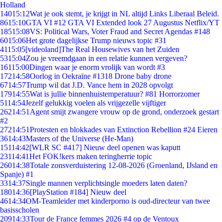
Holland
140
15:12
Wat je ook stemt, je krijgt in NL altijd Links Liberaal Beleid.
86
15:10
GTA VI #12 GTA VI Extended look 27 Augustus Netflix/YT
185
15:08
VS: Political Wars, Voter Fraud and Secret Agendas #148
60
15:06
Het grote dagelijkse Trump nieuws topic #31
41
15:05
[videoland]The Real Housewives van het Zuiden
53
15:04
Zou je vreemdgaan in een relatie kunnen vergeven?
161
15:00
Dingen waar je enorm vrolijk van wordt #3
172
14:58
Oorlog in Oekraïne #1318 Drone baby drone
67
14:57
Trump wil dat J.D. Vance hem in 2028 opvolgt
179
14:55
Wat is jullie binnenhuistemperatuur? #81 Horrorzomer
51
14:54
Jezelf gelukkig voelen als vrijgezelle vijftiger
262
14:51
Agent smijt zwangere vrouw op de grond, onderzoek gestart
#2
272
14:51
Protesten en blokkades van Extinction Rebellion #24 Eieren
36
14:43
Masters of the Universe (He-Man)
151
14:42
[WLR SC #417] Nieuw deel openen was kaputt
231
14:41
Het FOK!kers maken teringherrie topic
260
14:38
Totale zonsverduistering 12-08-2026 (Groenland, IJsland en
Spanje) #1
33
14:37
Single mannen verplichtsingle moeders laten daten?
180
14:36
[PlayStation #184] Nieuw deel
46
14:34
OM-Teamleider met kinderporno is oud-directeur van twee
basisscholen
209
14:33
Tour de France femmes 2026 #4 op de Ventoux