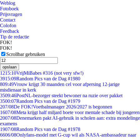
Weblog
Fotoboek
Prijsvragen
Contact
Colofon
Feedback
Tip de redactie
FOK!
FOK!
Scrollbar gebruiken
opslaan
12
15:10
VrijMiBabes #316 (not very sfw!)
39
15:09
Random Pics van de Dag #1980
8
09:49
Vrouw krijgt 30 maanden cel voor afpersing 12-jarige
misdienaar in kerk
35
09:46
PostNL-bezorger steekt bewoner na ruzie over pakket
35
00:07
Random Pics van de Dag #1979
2
07/08
De FOK!Voetbalmanager 2026/2027 is begonnen
16
07/08
Meta krijgt half miljard boete voor mentale schade bij jongeren
20
07/08
Denemarken pakt AI-gebruik in scholen aan: extra mondelinge
examens
19
07/08
Random Pics van de Dag #1978
66
06/08
Onlyfans-model met G-cup wil als NASA-ambassadeur naar