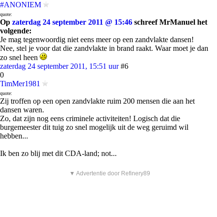
#ANONIEM
quote:
Op
zaterdag 24 september 2011 @ 15:46
schreef MrManuel het
volgende:
Je mag tegenwoordig niet eens meer op een zandvlakte dansen!
Nee, stel je voor dat die zandvlakte in brand raakt. Waar moet je dan
zo snel heen
zaterdag 24 september 2011, 15:51 uur
#6
0
TimMer1981
quote:
Zij troffen op een open zandvlakte ruim 200 mensen die aan het
dansen waren.
Zo, dat zijn nog eens criminele activiteiten! Logisch dat die
burgemeester dit tuig zo snel mogelijk uit de weg geruimd wil
hebben...
Ik ben zo blij met dit CDA-land; not...
▼ Advertentie door Refinery89