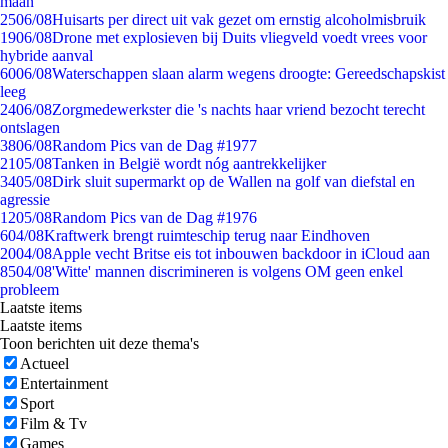
maan
25
06/08
Huisarts per direct uit vak gezet om ernstig alcoholmisbruik
19
06/08
Drone met explosieven bij Duits vliegveld voedt vrees voor
hybride aanval
60
06/08
Waterschappen slaan alarm wegens droogte: Gereedschapskist
leeg
24
06/08
Zorgmedewerkster die 's nachts haar vriend bezocht terecht
ontslagen
38
06/08
Random Pics van de Dag #1977
21
05/08
Tanken in België wordt nóg aantrekkelijker
34
05/08
Dirk sluit supermarkt op de Wallen na golf van diefstal en
agressie
12
05/08
Random Pics van de Dag #1976
6
04/08
Kraftwerk brengt ruimteschip terug naar Eindhoven
20
04/08
Apple vecht Britse eis tot inbouwen backdoor in iCloud aan
85
04/08
'Witte' mannen discrimineren is volgens OM geen enkel
probleem
Laatste items
Laatste items
Toon berichten uit deze thema's
Actueel
Entertainment
Sport
Film & Tv
Games