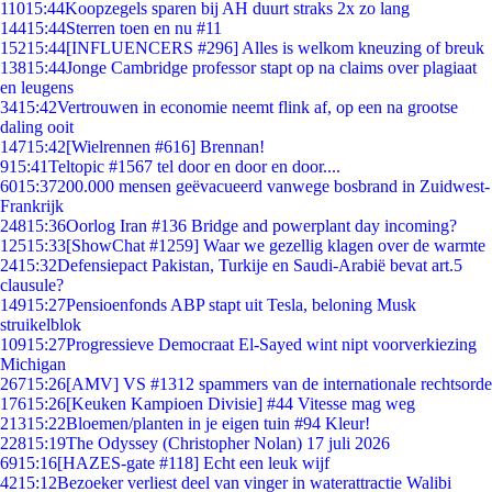
110
15:44
Koopzegels sparen bij AH duurt straks 2x zo lang
144
15:44
Sterren toen en nu #11
152
15:44
[INFLUENCERS #296] Alles is welkom kneuzing of breuk
138
15:44
Jonge Cambridge professor stapt op na claims over plagiaat
en leugens
34
15:42
Vertrouwen in economie neemt flink af, op een na grootse
daling ooit
147
15:42
[Wielrennen #616] Brennan!
9
15:41
Teltopic #1567 tel door en door en door....
60
15:37
200.000 mensen geëvacueerd vanwege bosbrand in Zuidwest-
Frankrijk
248
15:36
Oorlog Iran #136 Bridge and powerplant day incoming?
125
15:33
[ShowChat #1259] Waar we gezellig klagen over de warmte
24
15:32
Defensiepact Pakistan, Turkije en Saudi-Arabië bevat art.5
clausule?
149
15:27
Pensioenfonds ABP stapt uit Tesla, beloning Musk
struikelblok
109
15:27
Progressieve Democraat El-Sayed wint nipt voorverkiezing
Michigan
267
15:26
[AMV] VS #1312 spammers van de internationale rechtsorde
176
15:26
[Keuken Kampioen Divisie] #44 Vitesse mag weg
213
15:22
Bloemen/planten in je eigen tuin #94 Kleur!
228
15:19
The Odyssey (Christopher Nolan) 17 juli 2026
69
15:16
[HAZES-gate #118] Echt een leuk wijf
42
15:12
Bezoeker verliest deel van vinger in waterattractie Walibi