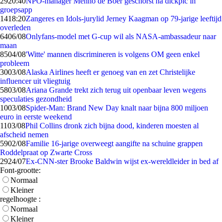
29
20:40
NPO-manager Menno de Boer geschorst na dickpic in
groepsapp
14
18:20
Zangeres en Idols-jurylid Jerney Kaagman op 79-jarige leeftijd
overleden
64
06/08
Onlyfans-model met G-cup wil als NASA-ambassadeur naar
maan
85
04/08
'Witte' mannen discrimineren is volgens OM geen enkel
probleem
30
03/08
Alaska Airlines heeft er genoeg van en zet Christelijke
influencer uit vliegtuig
58
03/08
Ariana Grande trekt zich terug uit openbaar leven wegens
speculaties gezondheid
10
03/08
Spider-Man: Brand New Day knalt naar bijna 800 miljoen
euro in eerste weekend
11
03/08
Phil Collins dronk zich bijna dood, kinderen moesten al
afscheid nemen
59
02/08
Familie 16-jarige overweegt aangifte na schuine grappen
Roddelpraat op Zwarte Cross
29
24/07
Ex-CNN-ster Brooke Baldwin wijst ex-wereldleider in bed af
Font-grootte:
Normaal
Kleiner
regelhoogte :
Normaal
Kleiner