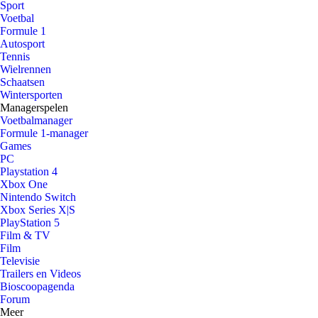
Sport
Voetbal
Formule 1
Autosport
Tennis
Wielrennen
Schaatsen
Wintersporten
Managerspelen
Voetbalmanager
Formule 1-manager
Games
PC
Playstation 4
Xbox One
Nintendo Switch
Xbox Series X|S
PlayStation 5
Film & TV
Film
Televisie
Trailers en Videos
Bioscoopagenda
Forum
Meer