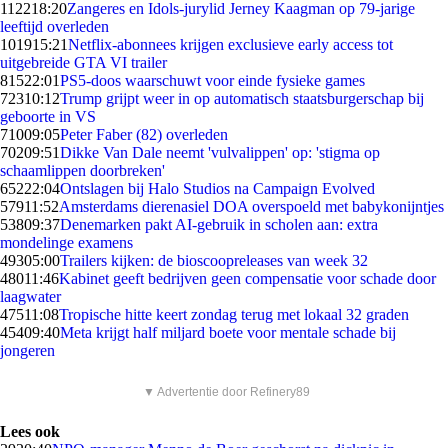
1122
18:20
Zangeres en Idols-jurylid Jerney Kaagman op 79-jarige
leeftijd overleden
1019
15:21
Netflix-abonnees krijgen exclusieve early access tot
uitgebreide GTA VI trailer
815
22:01
PS5-doos waarschuwt voor einde fysieke games
723
10:12
Trump grijpt weer in op automatisch staatsburgerschap bij
geboorte in VS
710
09:05
Peter Faber (82) overleden
702
09:51
Dikke Van Dale neemt 'vulvalippen' op: 'stigma op
schaamlippen doorbreken'
652
22:04
Ontslagen bij Halo Studios na Campaign Evolved
579
11:52
Amsterdams dierenasiel DOA overspoeld met babykonijntjes
538
09:37
Denemarken pakt AI-gebruik in scholen aan: extra
mondelinge examens
493
05:00
Trailers kijken: de bioscoopreleases van week 32
480
11:46
Kabinet geeft bedrijven geen compensatie voor schade door
laagwater
475
11:08
Tropische hitte keert zondag terug met lokaal 32 graden
454
09:40
Meta krijgt half miljard boete voor mentale schade bij
jongeren
▼ Advertentie door Refinery89
Lees ook