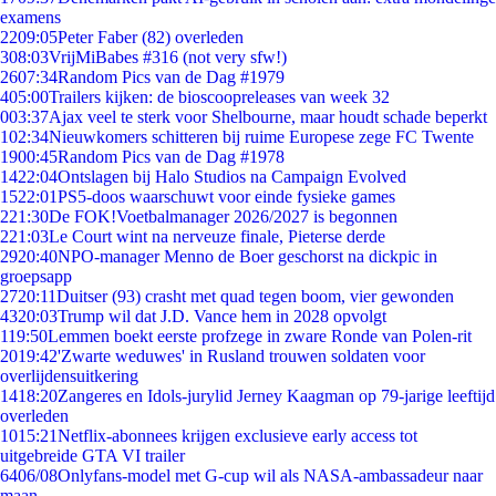
examens
22
09:05
Peter Faber (82) overleden
3
08:03
VrijMiBabes #316 (not very sfw!)
26
07:34
Random Pics van de Dag #1979
4
05:00
Trailers kijken: de bioscoopreleases van week 32
0
03:37
Ajax veel te sterk voor Shelbourne, maar houdt schade beperkt
1
02:34
Nieuwkomers schitteren bij ruime Europese zege FC Twente
19
00:45
Random Pics van de Dag #1978
14
22:04
Ontslagen bij Halo Studios na Campaign Evolved
15
22:01
PS5-doos waarschuwt voor einde fysieke games
2
21:30
De FOK!Voetbalmanager 2026/2027 is begonnen
2
21:03
Le Court wint na nerveuze finale, Pieterse derde
29
20:40
NPO-manager Menno de Boer geschorst na dickpic in
groepsapp
27
20:11
Duitser (93) crasht met quad tegen boom, vier gewonden
43
20:03
Trump wil dat J.D. Vance hem in 2028 opvolgt
1
19:50
Lemmen boekt eerste profzege in zware Ronde van Polen-rit
20
19:42
'Zwarte weduwes' in Rusland trouwen soldaten voor
overlijdensuitkering
14
18:20
Zangeres en Idols-jurylid Jerney Kaagman op 79-jarige leeftijd
overleden
10
15:21
Netflix-abonnees krijgen exclusieve early access tot
uitgebreide GTA VI trailer
64
06/08
Onlyfans-model met G-cup wil als NASA-ambassadeur naar
maan