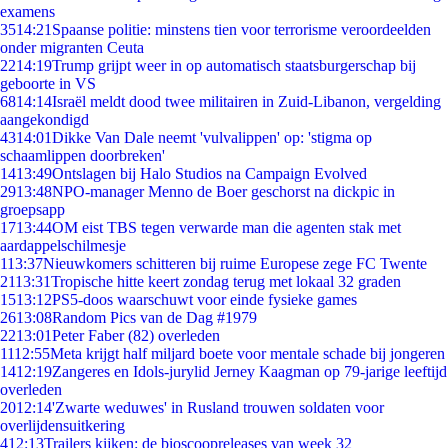
examens
35
14:21
Spaanse politie: minstens tien voor terrorisme veroordeelden
onder migranten Ceuta
22
14:19
Trump grijpt weer in op automatisch staatsburgerschap bij
geboorte in VS
68
14:14
Israël meldt dood twee militairen in Zuid-Libanon, vergelding
aangekondigd
43
14:01
Dikke Van Dale neemt 'vulvalippen' op: 'stigma op
schaamlippen doorbreken'
14
13:49
Ontslagen bij Halo Studios na Campaign Evolved
29
13:48
NPO-manager Menno de Boer geschorst na dickpic in
groepsapp
17
13:44
OM eist TBS tegen verwarde man die agenten stak met
aardappelschilmesje
1
13:37
Nieuwkomers schitteren bij ruime Europese zege FC Twente
21
13:31
Tropische hitte keert zondag terug met lokaal 32 graden
15
13:12
PS5-doos waarschuwt voor einde fysieke games
26
13:08
Random Pics van de Dag #1979
22
13:01
Peter Faber (82) overleden
11
12:55
Meta krijgt half miljard boete voor mentale schade bij jongeren
14
12:19
Zangeres en Idols-jurylid Jerney Kaagman op 79-jarige leeftijd
overleden
20
12:14
'Zwarte weduwes' in Rusland trouwen soldaten voor
overlijdensuitkering
4
12:13
Trailers kijken: de bioscoopreleases van week 32