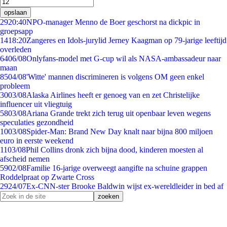
opslaan
29
20:40
NPO-manager Menno de Boer geschorst na dickpic in
groepsapp
14
18:20
Zangeres en Idols-jurylid Jerney Kaagman op 79-jarige leeftijd
overleden
64
06/08
Onlyfans-model met G-cup wil als NASA-ambassadeur naar
maan
85
04/08
'Witte' mannen discrimineren is volgens OM geen enkel
probleem
30
03/08
Alaska Airlines heeft er genoeg van en zet Christelijke
influencer uit vliegtuig
58
03/08
Ariana Grande trekt zich terug uit openbaar leven wegens
speculaties gezondheid
10
03/08
Spider-Man: Brand New Day knalt naar bijna 800 miljoen
euro in eerste weekend
11
03/08
Phil Collins dronk zich bijna dood, kinderen moesten al
afscheid nemen
59
02/08
Familie 16-jarige overweegt aangifte na schuine grappen
Roddelpraat op Zwarte Cross
29
24/07
Ex-CNN-ster Brooke Baldwin wijst ex-wereldleider in bed af