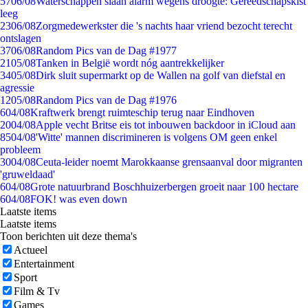
57
06/08
Waterschappen slaan alarm wegens droogte: Gereedschapskist
leeg
23
06/08
Zorgmedewerkster die 's nachts haar vriend bezocht terecht
ontslagen
37
06/08
Random Pics van de Dag #1977
21
05/08
Tanken in België wordt nóg aantrekkelijker
34
05/08
Dirk sluit supermarkt op de Wallen na golf van diefstal en
agressie
12
05/08
Random Pics van de Dag #1976
6
04/08
Kraftwerk brengt ruimteschip terug naar Eindhoven
20
04/08
Apple vecht Britse eis tot inbouwen backdoor in iCloud aan
85
04/08
'Witte' mannen discrimineren is volgens OM geen enkel
probleem
30
04/08
Ceuta-leider noemt Marokkaanse grensaanval door migranten
'gruweldaad'
6
04/08
Grote natuurbrand Boschhuizerbergen groeit naar 100 hectare
6
04/08
FOK! was even down
Laatste items
Laatste items
Toon berichten uit deze thema's
Actueel
Entertainment
Sport
Film & Tv
Games