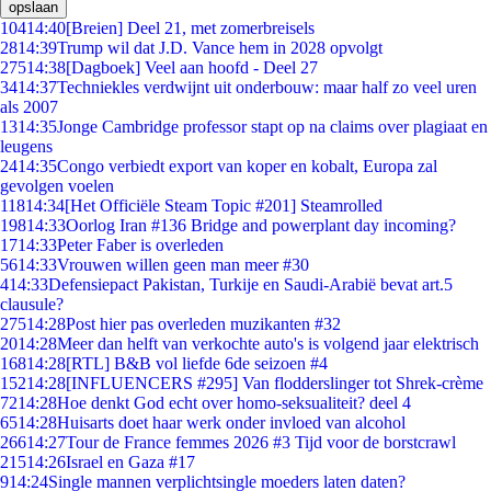
opslaan
104
14:40
[Breien] Deel 21, met zomerbreisels
28
14:39
Trump wil dat J.D. Vance hem in 2028 opvolgt
275
14:38
[Dagboek] Veel aan hoofd - Deel 27
34
14:37
Techniekles verdwijnt uit onderbouw: maar half zo veel uren
als 2007
13
14:35
Jonge Cambridge professor stapt op na claims over plagiaat en
leugens
24
14:35
Congo verbiedt export van koper en kobalt, Europa zal
gevolgen voelen
118
14:34
[Het Officiële Steam Topic #201] Steamrolled
198
14:33
Oorlog Iran #136 Bridge and powerplant day incoming?
17
14:33
Peter Faber is overleden
56
14:33
Vrouwen willen geen man meer #30
4
14:33
Defensiepact Pakistan, Turkije en Saudi-Arabië bevat art.5
clausule?
275
14:28
Post hier pas overleden muzikanten #32
20
14:28
Meer dan helft van verkochte auto's is volgend jaar elektrisch
168
14:28
[RTL] B&B vol liefde 6de seizoen #4
152
14:28
[INFLUENCERS #295] Van flodderslinger tot Shrek-crème
72
14:28
Hoe denkt God echt over homo-seksualiteit? deel 4
65
14:28
Huisarts doet haar werk onder invloed van alcohol
266
14:27
Tour de France femmes 2026 #3 Tijd voor de borstcrawl
215
14:26
Israel en Gaza #17
9
14:24
Single mannen verplichtsingle moeders laten daten?