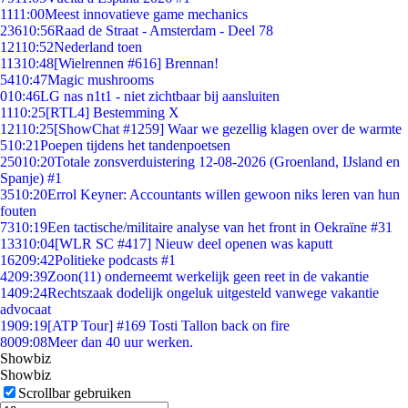
11
11:00
Meest innovatieve game mechanics
236
10:56
Raad de Straat - Amsterdam - Deel 78
121
10:52
Nederland toen
113
10:48
[Wielrennen #616] Brennan!
54
10:47
Magic mushrooms
0
10:46
LG nas n1t1 - niet zichtbaar bij aansluiten
11
10:25
[RTL4] Bestemming X
121
10:25
[ShowChat #1259] Waar we gezellig klagen over de warmte
5
10:21
Poepen tijdens het tandenpoetsen
250
10:20
Totale zonsverduistering 12-08-2026 (Groenland, IJsland en
Spanje) #1
35
10:20
Errol Keyner: Accountants willen gewoon niks leren van hun
fouten
73
10:19
Een tactische/militaire analyse van het front in Oekraïne #31
133
10:04
[WLR SC #417] Nieuw deel openen was kaputt
162
09:42
Politieke podcasts #1
42
09:39
Zoon(11) onderneemt werkelijk geen reet in de vakantie
14
09:24
Rechtszaak dodelijk ongeluk uitgesteld vanwege vakantie
advocaat
19
09:19
[ATP Tour] #169 Tosti Tallon back on fire
80
09:08
Meer dan 40 uur werken.
Showbiz
Showbiz
Scrollbar gebruiken