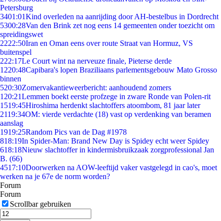
Petersburg
34
01:01
Kind overleden na aanrijding door AH-bestelbus in Dordrecht
53
00:28
Van den Brink zet nog eens 14 gemeenten onder toezicht om
spreidingswet
22
22:50
Iran en Oman eens over route Straat van Hormuz, VS
buitenspel
2
22:17
Le Court wint na nerveuze finale, Pieterse derde
12
20:48
Capibara's lopen Braziliaans parlementsgebouw Mato Grosso
binnen
5
20:30
Zomervakantieweerbericht: aanhoudend zomers
1
20:21
Lemmen boekt eerste profzege in zware Ronde van Polen-rit
15
19:45
Hiroshima herdenkt slachtoffers atoombom, 81 jaar later
21
19:34
OM: vierde verdachte (18) vast op verdenking van beramen
aanslag
19
19:25
Random Pics van de Dag #1978
8
18:19
In Spider-Man: Brand New Day is Spidey echt weer Spidey
6
18:18
Nieuw slachtoffer in kindermisbruikzaak zorgprofessional Jan
B. (66)
45
17:10
Doorwerken na AOW-leeftijd vaker vastgelegd in cao's, moet
werken na je 67e de norm worden?
Forum
Forum
Scrollbar gebruiken