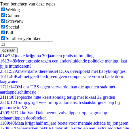
Toon berichten van deze types
Weblog
Column
(P)review
Special
Poll
Scrollbar gebruiken
opslaan
0
14:33
Quake krijgt na 30 jaar een gratis uitbreiding
16
13:48
Meer agressie tegen een andersluidende politieke mening, laat
jij je intimideren?
25
11:52
Amsterdams dierenasiel DOA overspoeld met babykonijntjes
16
11:46
Kabinet geeft bedrijven geen compensatie voor schade door
laagwater
17
11:14
OM eist TBS tegen verwarde man die agenten stak met
aardappelschilmesje
21
11:08
Tropische hitte keert zondag terug met lokaal 32 graden
22
10:12
Trump grijpt weer in op automatisch staatsburgerschap bij
geboorte in VS
43
09:51
Dikke Van Dale neemt 'vulvalippen' op: 'stigma op
schaamlippen doorbreken'
11
09:40
Meta krijgt half miljard boete voor mentale schade bij jongeren
17
09:37
Denemarken pakt AI-gebruik in scholen aan: extra mondelinge