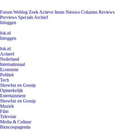
Forum
Weblog
Zoek
Actieve Items
Nieuws
Columns
Reviews
Previews
Specials
Archief
Inloggen
fok.nl
Inloggen
fok.nl
Actueel
Nederland
Internationaal
Economie
Politiek
Tech
Showbiz en Gossip
Opmerkelijk
Entertainment
Showbiz en Gossip
Muziek
Film
Televisie
Media & Cultuur
Bioscoopagenda