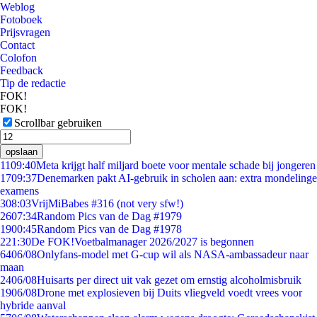
Weblog
Fotoboek
Prijsvragen
Contact
Colofon
Feedback
Tip de redactie
FOK!
FOK!
Scrollbar gebruiken
opslaan
11
09:40
Meta krijgt half miljard boete voor mentale schade bij jongeren
17
09:37
Denemarken pakt AI-gebruik in scholen aan: extra mondelinge
examens
3
08:03
VrijMiBabes #316 (not very sfw!)
26
07:34
Random Pics van de Dag #1979
19
00:45
Random Pics van de Dag #1978
2
21:30
De FOK!Voetbalmanager 2026/2027 is begonnen
64
06/08
Onlyfans-model met G-cup wil als NASA-ambassadeur naar
maan
24
06/08
Huisarts per direct uit vak gezet om ernstig alcoholmisbruik
19
06/08
Drone met explosieven bij Duits vliegveld voedt vrees voor
hybride aanval