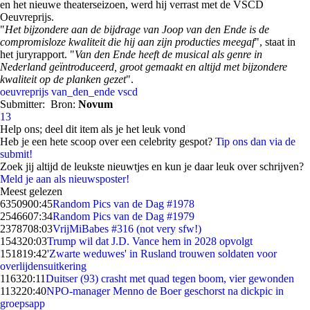
en het nieuwe theaterseizoen, werd hij verrast met de VSCD
Oeuvreprijs.
"
Het bijzondere aan de bijdrage van Joop van den Ende is de
compromisloze kwaliteit die hij aan zijn producties meegaf
", staat in
het juryrapport. "
Van den Ende heeft de musical als genre in
Nederland geïntroduceerd, groot gemaakt en altijd met bijzondere
kwaliteit op de planken gezet
".
oeuvreprijs
van_den_ende
vscd
Submitter:
Bron:
Novum
13
Help ons; deel dit item als je het leuk vond
Heb je een hete scoop over een celebrity gespot?
Tip ons dan via de
submit!
Zoek jij altijd de leukste nieuwtjes en kun je daar leuk over schrijven?
Meld je aan als nieuwsposter!
Meest gelezen
63509
00:45
Random Pics van de Dag #1978
25466
07:34
Random Pics van de Dag #1979
23787
08:03
VrijMiBabes #316 (not very sfw!)
1543
20:03
Trump wil dat J.D. Vance hem in 2028 opvolgt
1518
19:42
'Zwarte weduwes' in Rusland trouwen soldaten voor
overlijdensuitkering
1163
20:11
Duitser (93) crasht met quad tegen boom, vier gewonden
1132
20:40
NPO-manager Menno de Boer geschorst na dickpic in
groepsapp