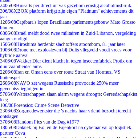
24
06/08
Huisarts per direct uit vak gezet om ernstig alcoholmisbruik
3
06/08
XBOX platform krijgt zijn eigen "Platinum" achievements dit
jaar
12
06/08
Capibara's lopen Braziliaans parlementsgebouw Mato Grosso
binnen
68
06/08
Israël meldt dood twee militairen in Zuid-Libanon, vergelding
aangekondigd
15
06/08
Hiroshima herdenkt slachtoffers atoombom, 81 jaar later
19
06/08
Drone met explosieven bij Duits vliegveld voedt vrees voor
hybride aanval
34
06/08
Wakker Dier dient klacht in tegen insectenfabriek Protix om
duurzaamheidsclaims
22
06/08
Iran en Oman eens over route Straat van Hormuz, VS
buitenspel
26
06/08
NAVO zet wegens Russische provocatie 250% meer
gevechtsvliegtuigen in
57
06/08
Waterschappen slaan alarm wegens droogte: Gereedschapskist
leeg
1
06/08
Forensics: Crime Scene Detective
23
06/08
Zorgmedewerkster die 's nachts haar vriend bezocht terecht
ontslagen
37
06/08
Random Pics van de Dag #1977
18
05/08
Datalek bij Bol en de Bijenkorf na cyberaanval op logistiek
partner Ceva