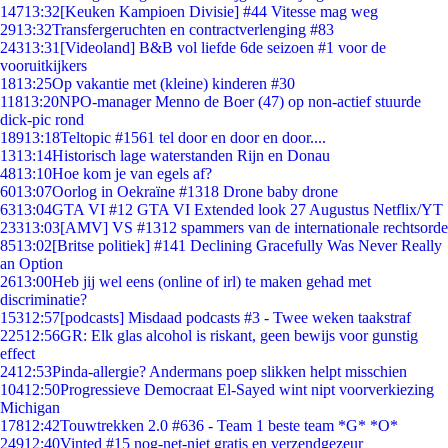
147
13:32
[Keuken Kampioen Divisie] #44 Vitesse mag weg
29
13:32
Transfergeruchten en contractverlenging #83
243
13:31
[Videoland] B&B vol liefde 6de seizoen #1 voor de
vooruitkijkers
18
13:25
Op vakantie met (kleine) kinderen #30
118
13:20
NPO-manager Menno de Boer (47) op non-actief stuurde
dick-pic rond
189
13:18
Teltopic #1561 tel door en door en door....
13
13:14
Historisch lage waterstanden Rijn en Donau
48
13:10
Hoe kom je van egels af?
60
13:07
Oorlog in Oekraïne #1318 Drone baby drone
63
13:04
GTA VI #12 GTA VI Extended look 27 Augustus Netflix/YT
233
13:03
[AMV] VS #1312 spammers van de internationale rechtsorde
85
13:02
[Britse politiek] #141 Declining Gracefully Was Never Really
an Option
26
13:00
Heb jij wel eens (online of irl) te maken gehad met
discriminatie?
153
12:57
[podcasts] Misdaad podcasts #3 - Twee weken taakstraf
225
12:56
GR: Elk glas alcohol is riskant, geen bewijs voor gunstig
effect
24
12:53
Pinda-allergie? Andermans poep slikken helpt misschien
104
12:50
Progressieve Democraat El-Sayed wint nipt voorverkiezing
Michigan
178
12:42
Touwtrekken 2.0 #636 - Team 1 beste team *G* *O*
249
12:40
Vinted #15 nog-net-niet gratis en verzendgezeur