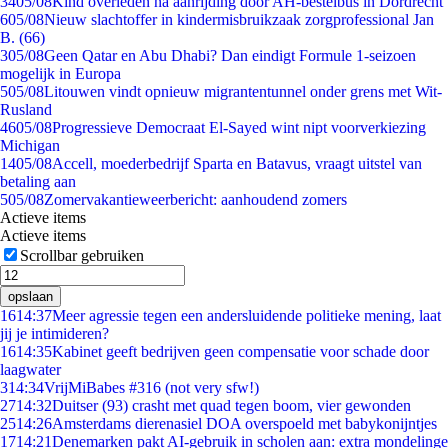
34
05/08
Kind overleden na aanrijding door AH-bestelbus in Dordrecht
6
05/08
Nieuw slachtoffer in kindermisbruikzaak zorgprofessional Jan
B. (66)
3
05/08
Geen Qatar en Abu Dhabi? Dan eindigt Formule 1-seizoen
mogelijk in Europa
5
05/08
Litouwen vindt opnieuw migrantentunnel onder grens met Wit-
Rusland
46
05/08
Progressieve Democraat El-Sayed wint nipt voorverkiezing
Michigan
14
05/08
Accell, moederbedrijf Sparta en Batavus, vraagt uitstel van
betaling aan
5
05/08
Zomervakantieweerbericht: aanhoudend zomers
Actieve items
Actieve items
Scrollbar gebruiken
opslaan
16
14:37
Meer agressie tegen een andersluidende politieke mening, laat
jij je intimideren?
16
14:35
Kabinet geeft bedrijven geen compensatie voor schade door
laagwater
3
14:34
VrijMiBabes #316 (not very sfw!)
27
14:32
Duitser (93) crasht met quad tegen boom, vier gewonden
25
14:26
Amsterdams dierenasiel DOA overspoeld met babykonijntjes
17
14:21
Denemarken pakt AI-gebruik in scholen aan: extra mondelinge