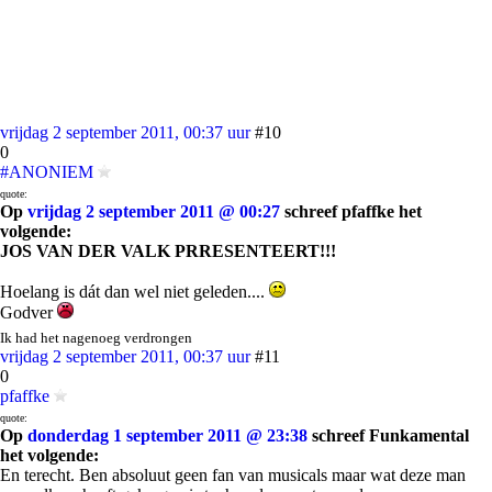
vrijdag 2 september 2011, 00:37 uur
#10
0
#ANONIEM
quote:
Op
vrijdag 2 september 2011 @ 00:27
schreef pfaffke het
volgende:
JOS VAN DER VALK PRRESENTEERT!!!
Hoelang is dát dan wel niet geleden....
Godver
Ik had het nagenoeg verdrongen
vrijdag 2 september 2011, 00:37 uur
#11
0
pfaffke
quote:
Op
donderdag 1 september 2011 @ 23:38
schreef Funkamental
het volgende:
En terecht. Ben absoluut geen fan van musicals maar wat deze man