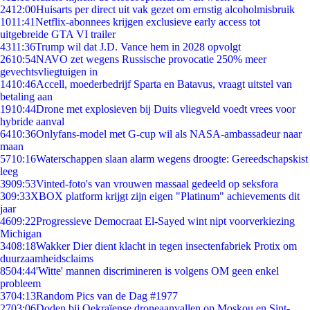
24
12:00
Huisarts per direct uit vak gezet om ernstig alcoholmisbruik
10
11:41
Netflix-abonnees krijgen exclusieve early access tot
uitgebreide GTA VI trailer
43
11:36
Trump wil dat J.D. Vance hem in 2028 opvolgt
26
10:54
NAVO zet wegens Russische provocatie 250% meer
gevechtsvliegtuigen in
14
10:46
Accell, moederbedrijf Sparta en Batavus, vraagt uitstel van
betaling aan
19
10:44
Drone met explosieven bij Duits vliegveld voedt vrees voor
hybride aanval
64
10:36
Onlyfans-model met G-cup wil als NASA-ambassadeur naar
maan
57
10:16
Waterschappen slaan alarm wegens droogte: Gereedschapskist
leeg
39
09:53
Vinted-foto's van vrouwen massaal gedeeld op seksfora
3
09:33
XBOX platform krijgt zijn eigen "Platinum" achievements dit
jaar
46
09:22
Progressieve Democraat El-Sayed wint nipt voorverkiezing
Michigan
34
08:18
Wakker Dier dient klacht in tegen insectenfabriek Protix om
duurzaamheidsclaims
85
04:44
'Witte' mannen discrimineren is volgens OM geen enkel
probleem
37
04:13
Random Pics van de Dag #1977
27
03:06
Doden bij Oekraïense droneaanvallen op Moskou en Sint-