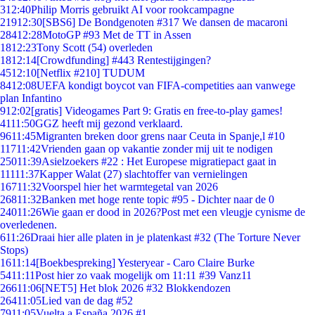
3
12:40
Philip Morris gebruikt AI voor rookcampagne
219
12:30
[SBS6] De Bondgenoten #317 We dansen de macaroni
284
12:28
MotoGP #93 Met de TT in Assen
18
12:23
Tony Scott (54) overleden
18
12:14
[Crowdfunding] #443 Rentestijgingen?
45
12:10
[Netflix #210] TUDUM
84
12:08
UEFA kondigt boycot van FIFA-competities aan vanwege
plan Infantino
9
12:02
[gratis] Videogames Part 9: Gratis en free-to-play games!
41
11:50
GGZ heeft mij gezond verklaard.
96
11:45
Migranten breken door grens naar Ceuta in Spanje,l #10
117
11:42
Vrienden gaan op vakantie zonder mij uit te nodigen
250
11:39
Asielzoekers #22 : Het Europese migratiepact gaat in
111
11:37
Kapper Walat (27) slachtoffer van vernielingen
167
11:32
Voorspel hier het warmtegetal van 2026
268
11:32
Banken met hoge rente topic #95 - Dichter naar de 0
240
11:26
Wie gaan er dood in 2026?Post met een vleugje cynisme de
overledenen.
6
11:26
Draai hier alle platen in je platenkast #32 (The Torture Never
Stops)
16
11:14
[Boekbespreking] Yesteryear - Caro Claire Burke
54
11:11
Post hier zo vaak mogelijk om 11:11 #39 Vanz11
266
11:06
[NET5] Het blok 2026 #32 Blokkendozen
264
11:05
Lied van de dag #52
79
11:05
Vuelta a España 2026 #1