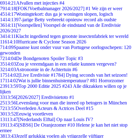
69
14:21
Afvallen met injecties #4
79
14:18
[FOK!Voetbalmanager 2026/2027] #1 We zijn er weer
45
14:17
Woningtekort: dus ga je woningen slopen, logisch
14
14:13
97-jarige Betty verbreekt opnieuw record als oudste
36
14:11
[Voorspellen] Voorspel de eindstand van de Eredivisie
2026/2027
34
14:11
Klacht ingediend tegen grootste insectenfabriek ter wereld
116
14:10
Hurricane & Cyclone Season 2026
7
14:09
Spaanse kust onder vuur van Portugese oorlogsschepen: 120
gewonden
72
14:04
De Bondgenoten Spoiler Topic #3
35
14:03
Zou je vreemdgaan in een relatie kunnen vergeven?
32
14:03
Astronomie in de Achtertuin #6
175
14:02
[Live Eredivisie #1784] Dying seconds van het seizoen!
171
14:02
Wat is jullie binnenhuistemperatuur? #81 Horrorzomer
239
13:59
Top 2000 Editie 2025 #243 Alle dikzakken willen op je
lijken
33
13:56
[2026/2027] Eredivisietoto #1
25
13:56
Levenslang voor man die inreed op betogers in München
72
13:55
Overleden Acteurs & Actrices Deel #15
30
13:52
Eeuwig voortleven
131
13:47
[Nederlands Elftal] Op naar Louis IV?
191
13:45
[SBS6] De Oranjezomer #10 Helene je kan het niet stop
ermee
38
13:43
Jezelf gelukkig voelen als vrijgezelle vijftiger