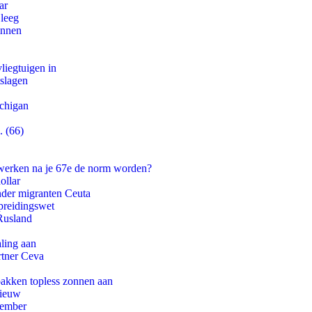
ar
 leeg
innen
iegtuigen in
tslagen
ichigan
. (66)
 werken na je 67e de norm worden?
ollar
onder migranten Ceuta
preidingswet
Rusland
aling aan
rtner Ceva
pakken topless zonnen aan
nieuw
tember