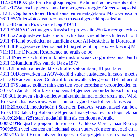
1
12:20
XBOX platform krijgt zijn eigen "Platinum" achievements dit ja
24
12:17
Waterschappen slaan alarm wegens droogte: Gereedschapskist
3
12:13
Capibara's lopen Braziliaans parlementsgebouw Mato Grosso b
36
11:55
Vinted-foto's van vrouwen massaal gedeeld op seksfora
6
11:54
Random Pics van de Dag #1978
12
11:53
NAVO zet wegens Russische provocatie 250% meer gevechtsvl
19
11:52
Zorgmedewerkster die 's nachts haar vriend bezocht terecht on
29
11:47
Kind overleden na aanrijding door AH-bestelbus in Dordrecht
40
11:38
Progressieve Democraat El-Sayed wint nipt voorverkiezing M
7
11:19
The Division Resurgence nu gratis op pc
5
11:13
Nieuw slachtoffer in kindermisbruikzaak zorgprofessional Jan B
33
11:13
Random Pics van de Dag #1977
6
11:12
Hiroshima herdenkt slachtoffers atoombom, 81 jaar later
43
11:10
Doorwerken na AOW-leeftijd vaker vastgelegd in cao's, moet
31
11:09
Hackers roven Coldcard-bitcoinwallets leeg voor 114 miljoen d
29
11:07
Spaanse politie: minstens tien voor terrorisme veroordeelden 
50
10:45
Van den Brink zet nog eens 14 gemeenten onder toezicht om s
4
10:30
Litouwen vindt opnieuw migrantentunnel onder grens met Wit-
16
10:26
Italiaanse vrouw wint 1 miljoen, gooit kraslot per abuis weg
11
10:20
Accell, moederbedrijf Sparta en Batavus, vraagt uitstel van bet
16
10:14
Datalek bij Bol en de Bijenkorf na cyberaanval op logistiek pa
48
10:02
Man (25) sterft nadat hij lijm als condoom gebruikt
90
09:59
'Belgische' jongeren terroriseren Galderse Meren, maar Boa's 
79
09:56
In veel gemeenten helemaal geen vuurwerk meer met oud en 
34
09:49
Albert Heijn halveert tempo van Koopzegels sparen vanaf sep