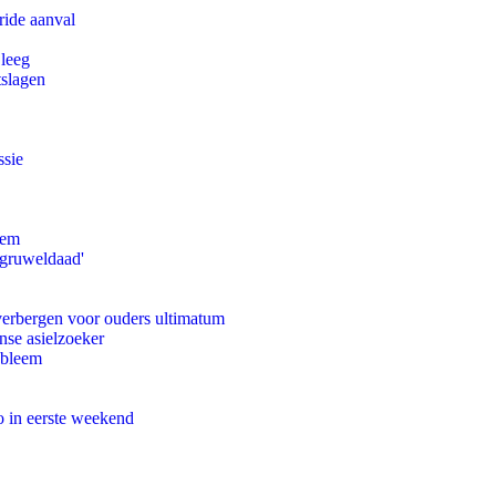
ride aanval
 leeg
tslagen
ssie
eem
'gruweldaad'
 verbergen voor ouders ultimatum
nse asielzoeker
obleem
o in eerste weekend