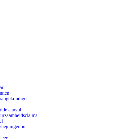
ar
innen
g aangekondigd
ride aanval
duurzaamheidsclaims
el
iegtuigen in
 leeg