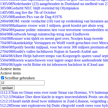
13
05/08
Nederlander (23) aangehouden in Duitsland na snelheid van 
3
05/08
Gedurfd NEC blijft overeind bij Olympiakos
14
05/08
Long live the 7th of October
12
05/08
Random Pics van de Dag #1976
20
04/08
OM: vierde verdachte (18) vast op verdenking van beramen aa
16
04/08
Italiaanse vrouw wint 1 miljoen, gooit kraslot per abuis weg
29
04/08
Spaanse politie: minstens tien voor terrorisme veroordeelden 
6
04/08
Kraftwerk brengt ruimteschip terug naar Eindhoven
1
04/08
Reusser wint tijdrit en neemt geel over, Nooijen knap tweede
7
04/08
Vakantiekiekje Verstappen en Wolff voedt geruchten over Merc
18
04/08
Spotify bereikt mijlpaal, voor het eerst 300 miljoen premium-
27
04/08
Houthi's vallen luchthaven Najran in Saoedi-Arabië aan
34
04/08
Albert Heijn halveert tempo van Koopzegels sparen vanaf sep
55
04/08
Boeren waarschuwen voor lagere oogst door aanhoudende hitt
20
04/08
Apple vecht Britse eis tot inbouwen backdoor in iCloud aan
Actieve items
Actieve items
Scrollbar gebruiken
opslaan
11
12:37
Iran en Oman eens over route Straat van Hormuz, VS buitensp
17
12:33
Wakker Dier dient klacht in tegen insectenfabriek Protix om 
12
12:31
Israël meldt dood twee militairen in Zuid-Libanon, vergeldin
5
12:28
Drone met explosieven bij Duits vliegveld voedt vrees voor hyb