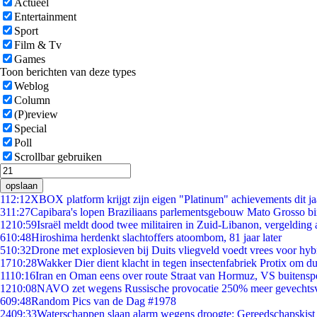
Actueel
Entertainment
Sport
Film & Tv
Games
Toon berichten van deze types
Weblog
Column
(P)review
Special
Poll
Scrollbar gebruiken
opslaan
1
12:12
XBOX platform krijgt zijn eigen "Platinum" achievements dit ja
3
11:27
Capibara's lopen Braziliaans parlementsgebouw Mato Grosso b
12
10:59
Israël meldt dood twee militairen in Zuid-Libanon, vergeldin
6
10:48
Hiroshima herdenkt slachtoffers atoombom, 81 jaar later
5
10:32
Drone met explosieven bij Duits vliegveld voedt vrees voor hyb
17
10:28
Wakker Dier dient klacht in tegen insectenfabriek Protix om 
11
10:16
Iran en Oman eens over route Straat van Hormuz, VS buitensp
12
10:08
NAVO zet wegens Russische provocatie 250% meer gevechtsvl
6
09:48
Random Pics van de Dag #1978
24
09:33
Waterschappen slaan alarm wegens droogte: Gereedschapskist