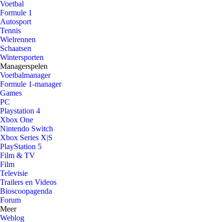
Voetbal
Formule 1
Autosport
Tennis
Wielrennen
Schaatsen
Wintersporten
Managerspelen
Voetbalmanager
Formule 1-manager
Games
PC
Playstation 4
Xbox One
Nintendo Switch
Xbox Series X|S
PlayStation 5
Film & TV
Film
Televisie
Trailers en Videos
Bioscoopagenda
Forum
Meer
Weblog