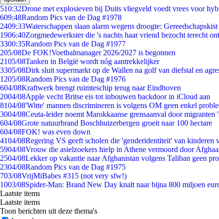
5
10:32
Drone met explosieven bij Duits vliegveld voedt vrees voor hyb
6
09:48
Random Pics van de Dag #1978
24
09:33
Waterschappen slaan alarm wegens droogte: Gereedschapskist
19
06:40
Zorgmedewerkster die 's nachts haar vriend bezocht terecht on
33
00:35
Random Pics van de Dag #1977
2
05/08
De FOK!Voetbalmanager 2026/2027 is begonnen
21
05/08
Tanken in België wordt nóg aantrekkelijker
33
05/08
Dirk sluit supermarkt op de Wallen na golf van diefstal en agre
12
05/08
Random Pics van de Dag #1976
6
04/08
Kraftwerk brengt ruimteschip terug naar Eindhoven
20
04/08
Apple vecht Britse eis tot inbouwen backdoor in iCloud aan
81
04/08
'Witte' mannen discrimineren is volgens OM geen enkel probl
30
04/08
Ceuta-leider noemt Marokkaanse grensaanval door migranten 
6
04/08
Grote natuurbrand Boschhuizerbergen groeit naar 100 hectare
6
04/08
FOK! was even down
41
04/08
Regering VS geeft scholen die 'genderidentiteit' van kinderen
59
04/08
Vrouw die asielzoekers hielp in Athene vermoord door Afghaa
25
04/08
Lekker op vakantie naar Afghanistan volgens Taliban geen pr
23
04/08
Random Pics van de Dag #1975
7
03/08
VrijMiBabes #315 (not very sfw!)
10
03/08
Spider-Man: Brand New Day knalt naar bijna 800 miljoen eur
Laatste items
Laatste items
Toon berichten uit deze thema's