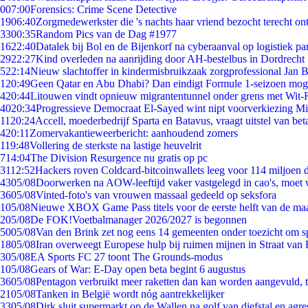
0
07:00
Forensics: Crime Scene Detective
19
06:40
Zorgmedewerkster die 's nachts haar vriend bezocht terecht on
33
00:35
Random Pics van de Dag #1977
16
22:40
Datalek bij Bol en de Bijenkorf na cyberaanval op logistiek pa
29
22:27
Kind overleden na aanrijding door AH-bestelbus in Dordrecht
5
22:14
Nieuw slachtoffer in kindermisbruikzaak zorgprofessional Jan B
1
20:49
Geen Qatar en Abu Dhabi? Dan eindigt Formule 1-seizoen moge
4
20:44
Litouwen vindt opnieuw migrantentunnel onder grens met Wit-
40
20:34
Progressieve Democraat El-Sayed wint nipt voorverkiezing M
11
20:24
Accell, moederbedrijf Sparta en Batavus, vraagt uitstel van bet
4
20:11
Zomervakantieweerbericht: aanhoudend zomers
1
19:48
Vollering de sterkste na lastige heuvelrit
7
14:04
The Division Resurgence nu gratis op pc
31
12:52
Hackers roven Coldcard-bitcoinwallets leeg voor 114 miljoen d
43
05/08
Doorwerken na AOW-leeftijd vaker vastgelegd in cao's, moet
36
05/08
Vinted-foto's van vrouwen massaal gedeeld op seksfora
1
05/08
Nieuwe XBOX Game Pass titels voor de eerste helft van de ma
2
05/08
De FOK!Voetbalmanager 2026/2027 is begonnen
50
05/08
Van den Brink zet nog eens 14 gemeenten onder toezicht om s
18
05/08
Iran overweegt Europese hulp bij ruimen mijnen in Straat va
3
05/08
EA Sports FC 27 toont The Grounds-modus
1
05/08
Gears of War: E-Day open beta begint 6 augustus
36
05/08
Pentagon verbruikt meer raketten dan kan worden aangevuld, t
21
05/08
Tanken in België wordt nóg aantrekkelijker
33
05/08
Dirk sluit supermarkt op de Wallen na golf van diefstal en agre