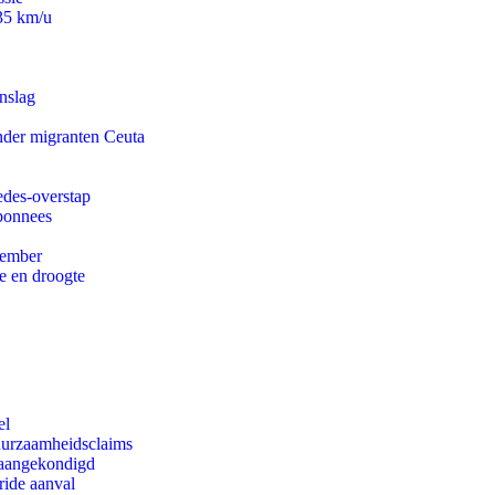
235 km/u
nslag
onder migranten Ceuta
edes-overstap
abonnees
tember
e en droogte
el
duurzaamheidsclaims
g aangekondigd
ride aanval