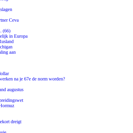
tslagen
rtner Ceva
. (66)
lijk in Europa
Rusland
ichigan
aling aan
ollar
 werken na je 67e de norm worden?
and augustus
preidingswet
n Hormuz
ekort dreigt
ssie