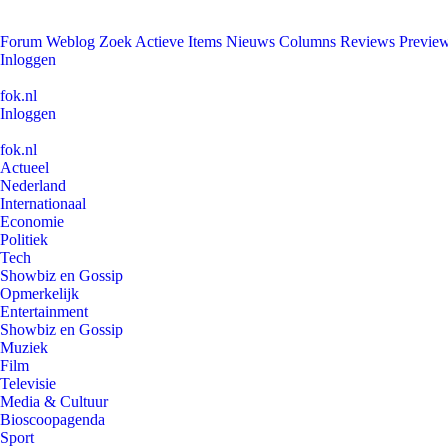
Forum
Weblog
Zoek
Actieve Items
Nieuws
Columns
Reviews
Previe
Inloggen
fok.nl
Inloggen
fok.nl
Actueel
Nederland
Internationaal
Economie
Politiek
Tech
Showbiz en Gossip
Opmerkelijk
Entertainment
Showbiz en Gossip
Muziek
Film
Televisie
Media & Cultuur
Bioscoopagenda
Sport