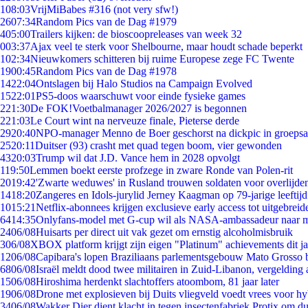
1
08:03
VrijMiBabes #316 (not very sfw!)
26
07:34
Random Pics van de Dag #1979
4
05:00
Trailers kijken: de bioscoopreleases van week 32
0
03:37
Ajax veel te sterk voor Shelbourne, maar houdt schade beperkt
1
02:34
Nieuwkomers schitteren bij ruime Europese zege FC Twente
19
00:45
Random Pics van de Dag #1978
14
22:04
Ontslagen bij Halo Studios na Campaign Evolved
15
22:01
PS5-doos waarschuwt voor einde fysieke games
2
21:30
De FOK!Voetbalmanager 2026/2027 is begonnen
2
21:03
Le Court wint na nerveuze finale, Pieterse derde
29
20:40
NPO-manager Menno de Boer geschorst na dickpic in groeps
25
20:11
Duitser (93) crasht met quad tegen boom, vier gewonden
43
20:03
Trump wil dat J.D. Vance hem in 2028 opvolgt
1
19:50
Lemmen boekt eerste profzege in zware Ronde van Polen-rit
20
19:42
'Zwarte weduwes' in Rusland trouwen soldaten voor overlijden
14
18:20
Zangeres en Idols-jurylid Jerney Kaagman op 79-jarige leeftij
10
15:21
Netflix-abonnees krijgen exclusieve early access tot uitgebreid
64
14:35
Onlyfans-model met G-cup wil als NASA-ambassadeur naar 
24
06/08
Huisarts per direct uit vak gezet om ernstig alcoholmisbruik
3
06/08
XBOX platform krijgt zijn eigen "Platinum" achievements dit ja
12
06/08
Capibara's lopen Braziliaans parlementsgebouw Mato Grosso 
68
06/08
Israël meldt dood twee militairen in Zuid-Libanon, vergeldin
15
06/08
Hiroshima herdenkt slachtoffers atoombom, 81 jaar later
19
06/08
Drone met explosieven bij Duits vliegveld voedt vrees voor hy
34
06/08
Wakker Dier dient klacht in tegen insectenfabriek Protix om 