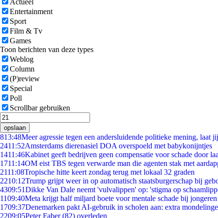
Actueel
Entertainment
Sport
Film & Tv
Games
Toon berichten van deze types
Weblog
Column
(P)review
Special
Poll
Scrollbar gebruiken
opslaan
8
13:48
Meer agressie tegen een andersluidende politieke mening, laat jij
24
11:52
Amsterdams dierenasiel DOA overspoeld met babykonijntjes
14
11:46
Kabinet geeft bedrijven geen compensatie voor schade door la
17
11:14
OM eist TBS tegen verwarde man die agenten stak met aardap
21
11:08
Tropische hitte keert zondag terug met lokaal 32 graden
22
10:12
Trump grijpt weer in op automatisch staatsburgerschap bij geb
43
09:51
Dikke Van Dale neemt 'vulvalippen' op: 'stigma op schaamlip
11
09:40
Meta krijgt half miljard boete voor mentale schade bij jongeren
17
09:37
Denemarken pakt AI-gebruik in scholen aan: extra mondeling
22
09:05
Peter Faber (82) overleden