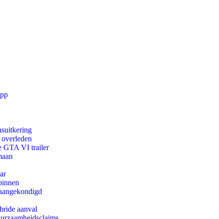
app
suitkering
d overleden
e GTA VI trailer
maan
ar
binnen
g aangekondigd
bride aanval
duurzaamheidsclaims