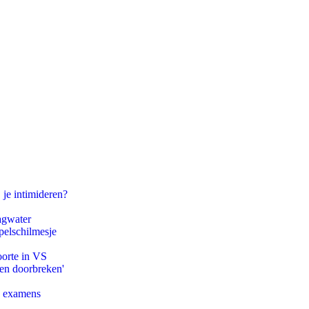
 je intimideren?
agwater
pelschilmesje
oorte in VS
pen doorbreken'
e examens