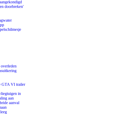
g aangekondigd
pen doorbreken'
agwater
app
pelschilmesje
d overleden
suitkering
e GTA VI trailer
iegtuigen in
aling aan
bride aanval
maan
 leeg