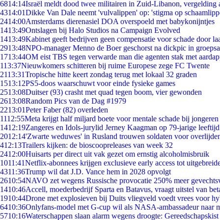
68
14:14
Israël meldt dood twee militairen in Zuid-Libanon, vergeldin
43
14:01
Dikke Van Dale neemt 'vulvalippen' op: 'stigma op schaamlip
24
14:00
Amsterdams dierenasiel DOA overspoeld met babykonijntjes
14
13:49
Ontslagen bij Halo Studios na Campaign Evolved
14
13:49
Kabinet geeft bedrijven geen compensatie voor schade door la
29
13:48
NPO-manager Menno de Boer geschorst na dickpic in groeps
17
13:44
OM eist TBS tegen verwarde man die agenten stak met aardap
1
13:37
Nieuwkomers schitteren bij ruime Europese zege FC Twente
21
13:31
Tropische hitte keert zondag terug met lokaal 32 graden
15
13:12
PS5-doos waarschuwt voor einde fysieke games
25
13:08
Duitser (93) crasht met quad tegen boom, vier gewonden
26
13:08
Random Pics van de Dag #1979
22
13:01
Peter Faber (82) overleden
11
12:55
Meta krijgt half miljard boete voor mentale schade bij jongeren
14
12:19
Zangeres en Idols-jurylid Jerney Kaagman op 79-jarige leeftij
20
12:14
'Zwarte weduwes' in Rusland trouwen soldaten voor overlijden
4
12:13
Trailers kijken: de bioscoopreleases van week 32
24
12:00
Huisarts per direct uit vak gezet om ernstig alcoholmisbruik
10
11:41
Netflix-abonnees krijgen exclusieve early access tot uitgebreid
43
11:36
Trump wil dat J.D. Vance hem in 2028 opvolgt
26
10:54
NAVO zet wegens Russische provocatie 250% meer gevechtsvl
14
10:46
Accell, moederbedrijf Sparta en Batavus, vraagt uitstel van bet
19
10:44
Drone met explosieven bij Duits vliegveld voedt vrees voor hy
64
10:36
Onlyfans-model met G-cup wil als NASA-ambassadeur naar 
57
10:16
Waterschappen slaan alarm wegens droogte: Gereedschapskist