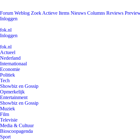
Forum
Weblog
Zoek
Actieve Items
Nieuws
Columns
Reviews
Previe
Inloggen
fok.nl
Inloggen
fok.nl
Actueel
Nederland
Internationaal
Economie
Politiek
Tech
Showbiz en Gossip
Opmerkelijk
Entertainment
Showbiz en Gossip
Muziek
Film
Televisie
Media & Cultuur
Bioscoopagenda
Sport