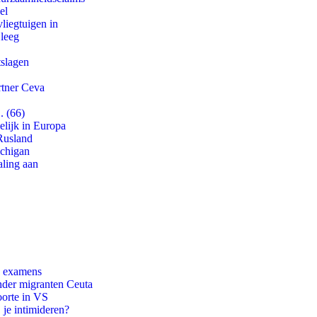
el
iegtuigen in
 leeg
tslagen
rtner Ceva
. (66)
lijk in Europa
Rusland
ichigan
aling aan
e examens
onder migranten Ceuta
oorte in VS
 je intimideren?