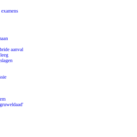
e examens
maan
bride aanval
 leeg
tslagen
ssie
eem
'gruweldaad'