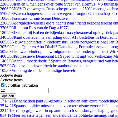
22
06/08
Iran en Oman eens over route Straat van Hormuz, VS buitensp
26
06/08
NAVO zet wegens Russische provocatie 250% meer gevechtsvl
57
06/08
Waterschappen slaan alarm wegens droogte: Gereedschapskist
1
06/08
Forensics: Crime Scene Detective
23
06/08
Zorgmedewerkster die 's nachts haar vriend bezocht terecht on
37
06/08
Random Pics van de Dag #1977
18
05/08
Datalek bij Bol en de Bijenkorf na cyberaanval op logistiek pa
34
05/08
Kind overleden na aanrijding door AH-bestelbus in Dordrecht
6
05/08
Nieuw slachtoffer in kindermisbruikzaak zorgprofessional Jan B
3
05/08
Geen Qatar en Abu Dhabi? Dan eindigt Formule 1-seizoen moge
5
05/08
Litouwen vindt opnieuw migrantentunnel onder grens met Wit-
46
05/08
Progressieve Democraat El-Sayed wint nipt voorverkiezing M
14
05/08
Accell, moederbedrijf Sparta en Batavus, vraagt uitstel van bet
5
05/08
Zomervakantieweerbericht: aanhoudend zomers
1
05/08
Vollering de sterkste na lastige heuvelrit
Actieve items
Actieve items
Scrollbar gebruiken
opslaan
17
14:21
Denemarken pakt AI-gebruik in scholen aan: extra mondeling
35
14:21
Spaanse politie: minstens tien voor terrorisme veroordeelden 
22
14:19
Trump grijpt weer in op automatisch staatsburgerschap bij geb
8
14:19
Meer agressie tegen een andersluidende politieke mening, laat jij