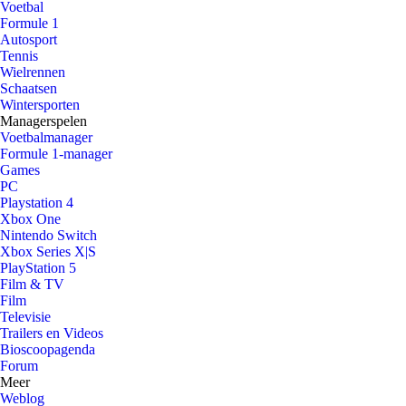
Voetbal
Formule 1
Autosport
Tennis
Wielrennen
Schaatsen
Wintersporten
Managerspelen
Voetbalmanager
Formule 1-manager
Games
PC
Playstation 4
Xbox One
Nintendo Switch
Xbox Series X|S
PlayStation 5
Film & TV
Film
Televisie
Trailers en Videos
Bioscoopagenda
Forum
Meer
Weblog