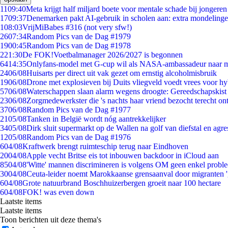
11
09:40
Meta krijgt half miljard boete voor mentale schade bij jongeren
17
09:37
Denemarken pakt AI-gebruik in scholen aan: extra mondeling
1
08:03
VrijMiBabes #316 (not very sfw!)
26
07:34
Random Pics van de Dag #1979
19
00:45
Random Pics van de Dag #1978
2
21:30
De FOK!Voetbalmanager 2026/2027 is begonnen
64
14:35
Onlyfans-model met G-cup wil als NASA-ambassadeur naar 
24
06/08
Huisarts per direct uit vak gezet om ernstig alcoholmisbruik
19
06/08
Drone met explosieven bij Duits vliegveld voedt vrees voor hy
57
06/08
Waterschappen slaan alarm wegens droogte: Gereedschapskist
23
06/08
Zorgmedewerkster die 's nachts haar vriend bezocht terecht on
37
06/08
Random Pics van de Dag #1977
21
05/08
Tanken in België wordt nóg aantrekkelijker
34
05/08
Dirk sluit supermarkt op de Wallen na golf van diefstal en agre
12
05/08
Random Pics van de Dag #1976
6
04/08
Kraftwerk brengt ruimteschip terug naar Eindhoven
20
04/08
Apple vecht Britse eis tot inbouwen backdoor in iCloud aan
85
04/08
'Witte' mannen discrimineren is volgens OM geen enkel probl
30
04/08
Ceuta-leider noemt Marokkaanse grensaanval door migranten 
6
04/08
Grote natuurbrand Boschhuizerbergen groeit naar 100 hectare
6
04/08
FOK! was even down
Laatste items
Laatste items
Toon berichten uit deze thema's