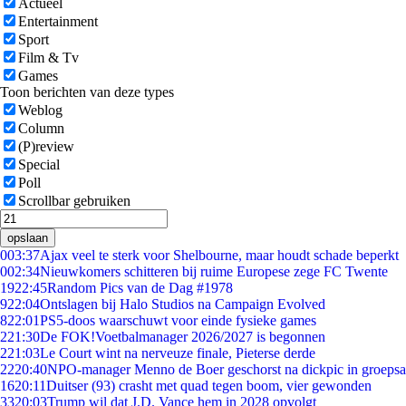
Actueel
Entertainment
Sport
Film & Tv
Games
Toon berichten van deze types
Weblog
Column
(P)review
Special
Poll
Scrollbar gebruiken
opslaan
0
03:37
Ajax veel te sterk voor Shelbourne, maar houdt schade beperkt
0
02:34
Nieuwkomers schitteren bij ruime Europese zege FC Twente
19
22:45
Random Pics van de Dag #1978
9
22:04
Ontslagen bij Halo Studios na Campaign Evolved
8
22:01
PS5-doos waarschuwt voor einde fysieke games
2
21:30
De FOK!Voetbalmanager 2026/2027 is begonnen
2
21:03
Le Court wint na nerveuze finale, Pieterse derde
22
20:40
NPO-manager Menno de Boer geschorst na dickpic in groeps
16
20:11
Duitser (93) crasht met quad tegen boom, vier gewonden
33
20:03
Trump wil dat J.D. Vance hem in 2028 opvolgt