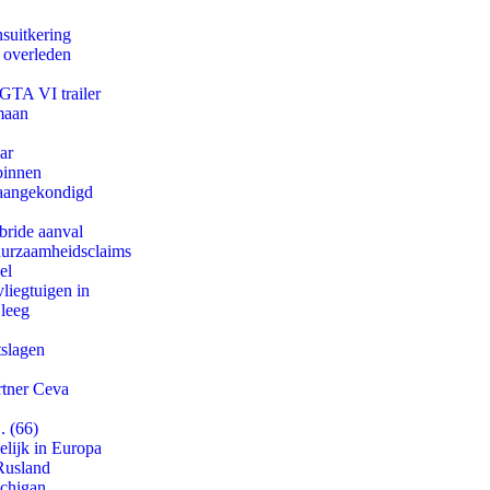
suitkering
d overleden
 GTA VI trailer
maan
ar
binnen
g aangekondigd
bride aanval
duurzaamheidsclaims
el
iegtuigen in
 leeg
tslagen
rtner Ceva
. (66)
lijk in Europa
Rusland
ichigan