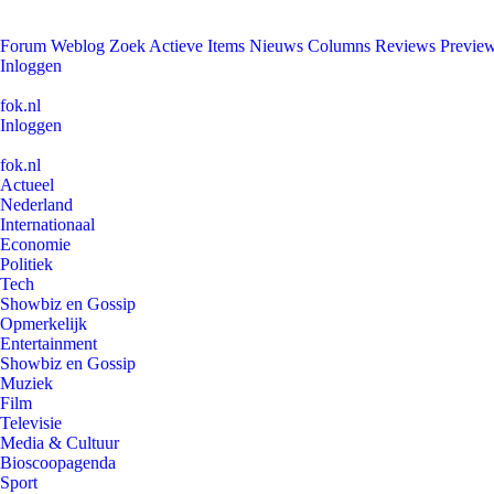
Forum
Weblog
Zoek
Actieve Items
Nieuws
Columns
Reviews
Previe
Inloggen
fok.nl
Inloggen
fok.nl
Actueel
Nederland
Internationaal
Economie
Politiek
Tech
Showbiz en Gossip
Opmerkelijk
Entertainment
Showbiz en Gossip
Muziek
Film
Televisie
Media & Cultuur
Bioscoopagenda
Sport