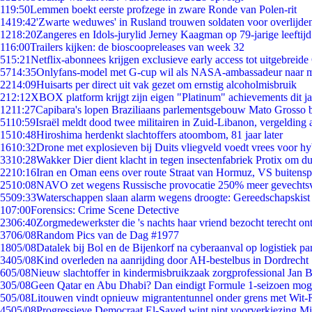
1
19:50
Lemmen boekt eerste profzege in zware Ronde van Polen-rit
14
19:42
'Zwarte weduwes' in Rusland trouwen soldaten voor overlijden
12
18:20
Zangeres en Idols-jurylid Jerney Kaagman op 79-jarige leeftij
1
16:00
Trailers kijken: de bioscoopreleases van week 32
5
15:21
Netflix-abonnees krijgen exclusieve early access tot uitgebreide
57
14:35
Onlyfans-model met G-cup wil als NASA-ambassadeur naar 
22
14:09
Huisarts per direct uit vak gezet om ernstig alcoholmisbruik
2
12:12
XBOX platform krijgt zijn eigen "Platinum" achievements dit ja
12
11:27
Capibara's lopen Braziliaans parlementsgebouw Mato Grosso 
51
10:59
Israël meldt dood twee militairen in Zuid-Libanon, vergeldin
15
10:48
Hiroshima herdenkt slachtoffers atoombom, 81 jaar later
16
10:32
Drone met explosieven bij Duits vliegveld voedt vrees voor hy
33
10:28
Wakker Dier dient klacht in tegen insectenfabriek Protix om 
22
10:16
Iran en Oman eens over route Straat van Hormuz, VS buitensp
25
10:08
NAVO zet wegens Russische provocatie 250% meer gevechtsvl
55
09:33
Waterschappen slaan alarm wegens droogte: Gereedschapskist
1
07:00
Forensics: Crime Scene Detective
23
06:40
Zorgmedewerkster die 's nachts haar vriend bezocht terecht on
37
06/08
Random Pics van de Dag #1977
18
05/08
Datalek bij Bol en de Bijenkorf na cyberaanval op logistiek pa
34
05/08
Kind overleden na aanrijding door AH-bestelbus in Dordrecht
6
05/08
Nieuw slachtoffer in kindermisbruikzaak zorgprofessional Jan B
3
05/08
Geen Qatar en Abu Dhabi? Dan eindigt Formule 1-seizoen moge
5
05/08
Litouwen vindt opnieuw migrantentunnel onder grens met Wit-
45
05/08
Progressieve Democraat El-Sayed wint nipt voorverkiezing M