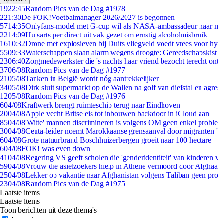
19
22:45
Random Pics van de Dag #1978
2
21:30
De FOK!Voetbalmanager 2026/2027 is begonnen
57
14:35
Onlyfans-model met G-cup wil als NASA-ambassadeur naar 
22
14:09
Huisarts per direct uit vak gezet om ernstig alcoholmisbruik
16
10:32
Drone met explosieven bij Duits vliegveld voedt vrees voor hy
55
09:33
Waterschappen slaan alarm wegens droogte: Gereedschapskist
23
06:40
Zorgmedewerkster die 's nachts haar vriend bezocht terecht on
37
06/08
Random Pics van de Dag #1977
21
05/08
Tanken in België wordt nóg aantrekkelijker
34
05/08
Dirk sluit supermarkt op de Wallen na golf van diefstal en agre
12
05/08
Random Pics van de Dag #1976
6
04/08
Kraftwerk brengt ruimteschip terug naar Eindhoven
20
04/08
Apple vecht Britse eis tot inbouwen backdoor in iCloud aan
85
04/08
'Witte' mannen discrimineren is volgens OM geen enkel probl
30
04/08
Ceuta-leider noemt Marokkaanse grensaanval door migranten 
6
04/08
Grote natuurbrand Boschhuizerbergen groeit naar 100 hectare
6
04/08
FOK! was even down
41
04/08
Regering VS geeft scholen die 'genderidentiteit' van kinderen
59
04/08
Vrouw die asielzoekers hielp in Athene vermoord door Afghaa
25
04/08
Lekker op vakantie naar Afghanistan volgens Taliban geen pr
23
04/08
Random Pics van de Dag #1975
Laatste items
Laatste items
Toon berichten uit deze thema's