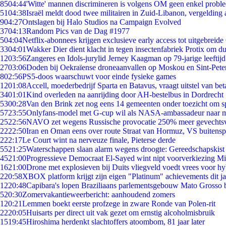
85
04:44
'Witte' mannen discrimineren is volgens OM geen enkel probl
51
04:38
Israël meldt dood twee militairen in Zuid-Libanon, vergeldin
9
04:27
Ontslagen bij Halo Studios na Campaign Evolved
37
04:13
Random Pics van de Dag #1977
5
04:04
Netflix-abonnees krijgen exclusieve early access tot uitgebreide
33
04:01
Wakker Dier dient klacht in tegen insectenfabriek Protix om 
12
03:56
Zangeres en Idols-jurylid Jerney Kaagman op 79-jarige leeftij
27
03:06
Doden bij Oekraïense droneaanvallen op Moskou en Sint-Pete
8
02:56
PS5-doos waarschuwt voor einde fysieke games
12
01:08
Accell, moederbedrijf Sparta en Batavus, vraagt uitstel van bet
34
01:01
Kind overleden na aanrijding door AH-bestelbus in Dordrecht
53
00:28
Van den Brink zet nog eens 14 gemeenten onder toezicht om s
57
23:55
Onlyfans-model met G-cup wil als NASA-ambassadeur naar 
25
22:56
NAVO zet wegens Russische provocatie 250% meer gevechtsvl
22
22:50
Iran en Oman eens over route Straat van Hormuz, VS buitensp
2
22:17
Le Court wint na nerveuze finale, Pieterse derde
55
21:25
Waterschappen slaan alarm wegens droogte: Gereedschapskist
45
21:00
Progressieve Democraat El-Sayed wint nipt voorverkiezing M
16
21:00
Drone met explosieven bij Duits vliegveld voedt vrees voor hy
2
20:58
XBOX platform krijgt zijn eigen "Platinum" achievements dit ja
12
20:48
Capibara's lopen Braziliaans parlementsgebouw Mato Grosso 
5
20:30
Zomervakantieweerbericht: aanhoudend zomers
1
20:21
Lemmen boekt eerste profzege in zware Ronde van Polen-rit
22
20:05
Huisarts per direct uit vak gezet om ernstig alcoholmisbruik
15
19:45
Hiroshima herdenkt slachtoffers atoombom, 81 jaar later