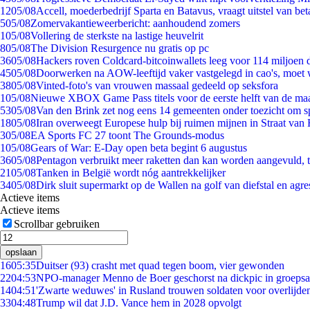
12
05/08
Accell, moederbedrijf Sparta en Batavus, vraagt uitstel van bet
5
05/08
Zomervakantieweerbericht: aanhoudend zomers
1
05/08
Vollering de sterkste na lastige heuvelrit
8
05/08
The Division Resurgence nu gratis op pc
36
05/08
Hackers roven Coldcard-bitcoinwallets leeg voor 114 miljoen d
45
05/08
Doorwerken na AOW-leeftijd vaker vastgelegd in cao's, moet
38
05/08
Vinted-foto's van vrouwen massaal gedeeld op seksfora
1
05/08
Nieuwe XBOX Game Pass titels voor de eerste helft van de ma
53
05/08
Van den Brink zet nog eens 14 gemeenten onder toezicht om s
18
05/08
Iran overweegt Europese hulp bij ruimen mijnen in Straat va
3
05/08
EA Sports FC 27 toont The Grounds-modus
1
05/08
Gears of War: E-Day open beta begint 6 augustus
36
05/08
Pentagon verbruikt meer raketten dan kan worden aangevuld, t
21
05/08
Tanken in België wordt nóg aantrekkelijker
34
05/08
Dirk sluit supermarkt op de Wallen na golf van diefstal en agre
Actieve items
Actieve items
Scrollbar gebruiken
opslaan
16
05:35
Duitser (93) crasht met quad tegen boom, vier gewonden
22
04:53
NPO-manager Menno de Boer geschorst na dickpic in groeps
14
04:51
'Zwarte weduwes' in Rusland trouwen soldaten voor overlijden
33
04:48
Trump wil dat J.D. Vance hem in 2028 opvolgt