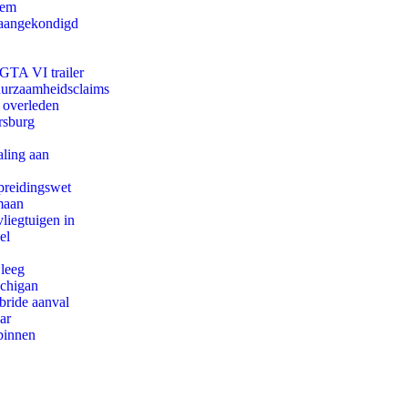
eem
g aangekondigd
 GTA VI trailer
duurzaamheidsclaims
d overleden
rsburg
aling aan
preidingswet
maan
iegtuigen in
el
 leeg
ichigan
bride aanval
ar
binnen