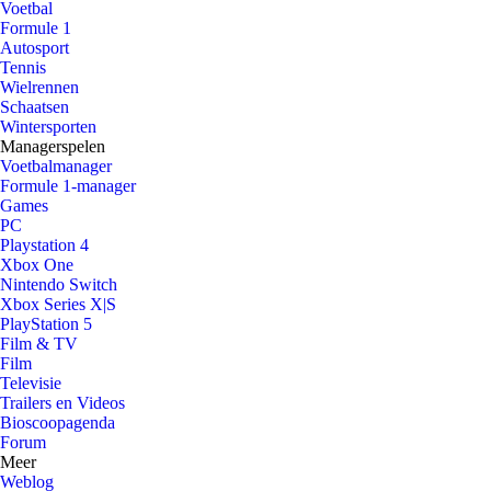
Voetbal
Formule 1
Autosport
Tennis
Wielrennen
Schaatsen
Wintersporten
Managerspelen
Voetbalmanager
Formule 1-manager
Games
PC
Playstation 4
Xbox One
Nintendo Switch
Xbox Series X|S
PlayStation 5
Film & TV
Film
Televisie
Trailers en Videos
Bioscoopagenda
Forum
Meer
Weblog