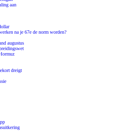
aling aan
ollar
 werken na je 67e de norm worden?
and augustus
preidingswet
n Hormuz
ekort dreigt
ssie
app
suitkering