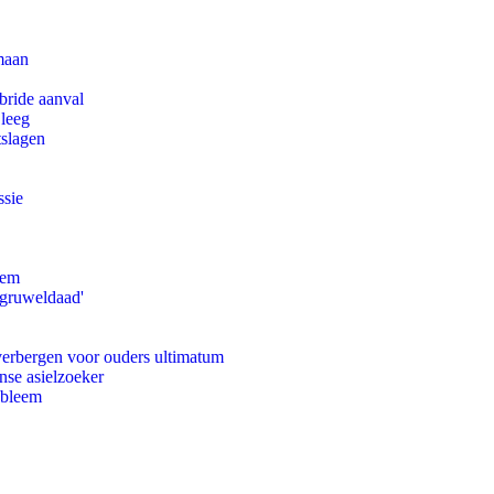
maan
bride aanval
 leeg
tslagen
ssie
eem
'gruweldaad'
 verbergen voor ouders ultimatum
nse asielzoeker
obleem