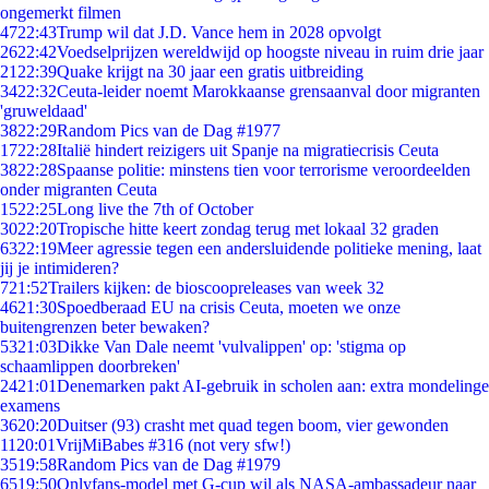
ongemerkt filmen
47
22:43
Trump wil dat J.D. Vance hem in 2028 opvolgt
26
22:42
Voedselprijzen wereldwijd op hoogste niveau in ruim drie jaar
21
22:39
Quake krijgt na 30 jaar een gratis uitbreiding
34
22:32
Ceuta-leider noemt Marokkaanse grensaanval door migranten
'gruweldaad'
38
22:29
Random Pics van de Dag #1977
17
22:28
Italië hindert reizigers uit Spanje na migratiecrisis Ceuta
38
22:28
Spaanse politie: minstens tien voor terrorisme veroordeelden
onder migranten Ceuta
15
22:25
Long live the 7th of October
30
22:20
Tropische hitte keert zondag terug met lokaal 32 graden
63
22:19
Meer agressie tegen een andersluidende politieke mening, laat
jij je intimideren?
7
21:52
Trailers kijken: de bioscoopreleases van week 32
46
21:30
Spoedberaad EU na crisis Ceuta, moeten we onze
buitengrenzen beter bewaken?
53
21:03
Dikke Van Dale neemt 'vulvalippen' op: 'stigma op
schaamlippen doorbreken'
24
21:01
Denemarken pakt AI-gebruik in scholen aan: extra mondelinge
examens
36
20:20
Duitser (93) crasht met quad tegen boom, vier gewonden
11
20:01
VrijMiBabes #316 (not very sfw!)
35
19:58
Random Pics van de Dag #1979
65
19:50
Onlyfans-model met G-cup wil als NASA-ambassadeur naar