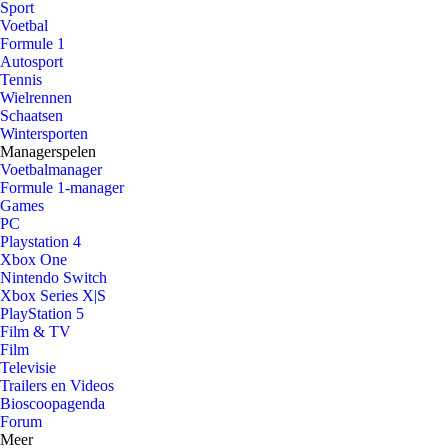
Sport
Voetbal
Formule 1
Autosport
Tennis
Wielrennen
Schaatsen
Wintersporten
Managerspelen
Voetbalmanager
Formule 1-manager
Games
PC
Playstation 4
Xbox One
Nintendo Switch
Xbox Series X|S
PlayStation 5
Film & TV
Film
Televisie
Trailers en Videos
Bioscoopagenda
Forum
Meer