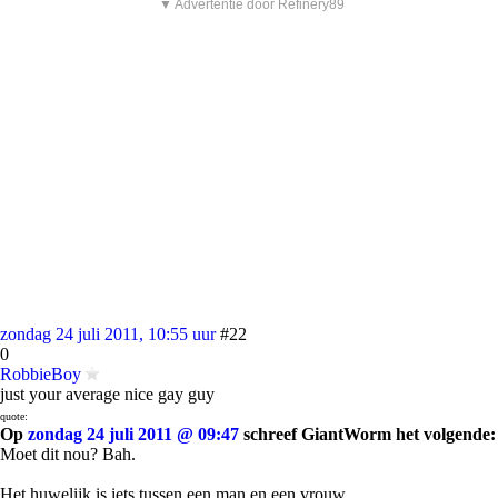
▼ Advertentie door Refinery89
zondag 24 juli 2011, 10:55 uur
#22
0
RobbieBoy
just your average nice gay guy
quote:
Op
zondag 24 juli 2011 @ 09:47
schreef GiantWorm het volgende:
Moet dit nou? Bah.
Het huwelijk is iets tussen een man en een vrouw.