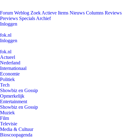
Forum
Weblog
Zoek
Actieve Items
Nieuws
Columns
Reviews
Previews
Specials
Archief
Inloggen
fok.nl
Inloggen
fok.nl
Actueel
Nederland
Internationaal
Economie
Politiek
Tech
Showbiz en Gossip
Opmerkelijk
Entertainment
Showbiz en Gossip
Muziek
Film
Televisie
Media & Cultuur
Bioscoopagenda