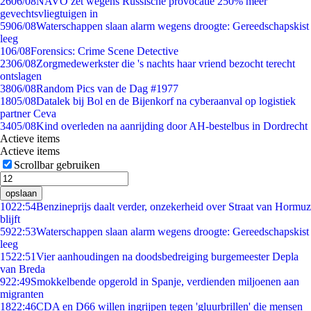
26
06/08
NAVO zet wegens Russische provocatie 250% meer
gevechtsvliegtuigen in
59
06/08
Waterschappen slaan alarm wegens droogte: Gereedschapskist
leeg
1
06/08
Forensics: Crime Scene Detective
23
06/08
Zorgmedewerkster die 's nachts haar vriend bezocht terecht
ontslagen
38
06/08
Random Pics van de Dag #1977
18
05/08
Datalek bij Bol en de Bijenkorf na cyberaanval op logistiek
partner Ceva
34
05/08
Kind overleden na aanrijding door AH-bestelbus in Dordrecht
Actieve items
Actieve items
Scrollbar gebruiken
opslaan
10
22:54
Benzineprijs daalt verder, onzekerheid over Straat van Hormuz
blijft
59
22:53
Waterschappen slaan alarm wegens droogte: Gereedschapskist
leeg
15
22:51
Vier aanhoudingen na doodsbedreiging burgemeester Depla
van Breda
9
22:49
Smokkelbende opgerold in Spanje, verdienden miljoenen aan
migranten
18
22:46
CDA en D66 willen ingrijpen tegen 'gluurbrillen' die mensen