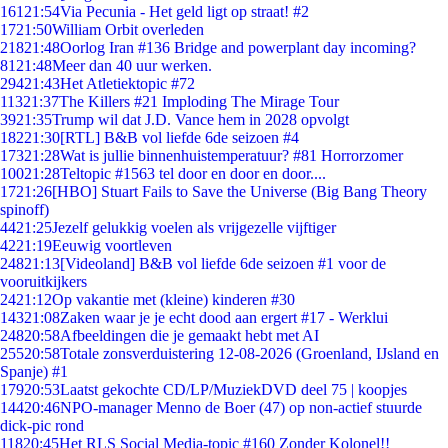
161
21:54
Via Pecunia - Het geld ligt op straat! #2
17
21:50
William Orbit overleden
218
21:48
Oorlog Iran #136 Bridge and powerplant day incoming?
81
21:48
Meer dan 40 uur werken.
294
21:43
Het Atletiektopic #72
113
21:37
The Killers #21 Imploding The Mirage Tour
39
21:35
Trump wil dat J.D. Vance hem in 2028 opvolgt
182
21:30
[RTL] B&B vol liefde 6de seizoen #4
173
21:28
Wat is jullie binnenhuistemperatuur? #81 Horrorzomer
100
21:28
Teltopic #1563 tel door en door en door....
17
21:26
[HBO] Stuart Fails to Save the Universe (Big Bang Theory
spinoff)
44
21:25
Jezelf gelukkig voelen als vrijgezelle vijftiger
42
21:19
Eeuwig voortleven
248
21:13
[Videoland] B&B vol liefde 6de seizoen #1 voor de
vooruitkijkers
24
21:12
Op vakantie met (kleine) kinderen #30
143
21:08
Zaken waar je je echt dood aan ergert #17 - Werklui
248
20:58
Afbeeldingen die je gemaakt hebt met AI
255
20:58
Totale zonsverduistering 12-08-2026 (Groenland, IJsland en
Spanje) #1
179
20:53
Laatst gekochte CD/LP/MuziekDVD deel 75 | koopjes
144
20:46
NPO-manager Menno de Boer (47) op non-actief stuurde
dick-pic rond
118
20:45
Het RLS Social Media-topic #160 Zonder Kolonel!!