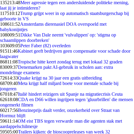
1352
13:48
Meer agressie tegen een andersluidende politieke mening,
laat jij je intimideren?
1175
10:12
Trump grijpt weer in op automatisch staatsburgerschap bij
geboorte in VS
1086
11:52
Amsterdams dierenasiel DOA overspoeld met
babykonijntjes
1080
09:51
Dikke Van Dale neemt 'vulvalippen' op: 'stigma op
schaamlippen doorbreken'
1036
09:05
Peter Faber (82) overleden
915
11:46
Kabinet geeft bedrijven geen compensatie voor schade door
laagwater
868
11:08
Tropische hitte keert zondag terug met lokaal 32 graden
830
09:37
Denemarken pakt AI-gebruik in scholen aan: extra
mondelinge examens
726
14:33
Quake krijgt na 30 jaar een gratis uitbreiding
687
09:40
Meta krijgt half miljard boete voor mentale schade bij
jongeren
670
18:47
Italië hindert reizigers uit Spanje na migratiecrisis Ceuta
626
18:08
CDA en D66 willen ingrijpen tegen 'gluurbrillen' die mensen
ongemerkt filmen
602
17:56
Benzineprijs daalt verder, onzekerheid over Straat van
Hormuz blijft
596
11:14
OM eist TBS tegen verwarde man die agenten stak met
aardappelschilmesje
595
05:00
Trailers kijken: de bioscoopreleases van week 32