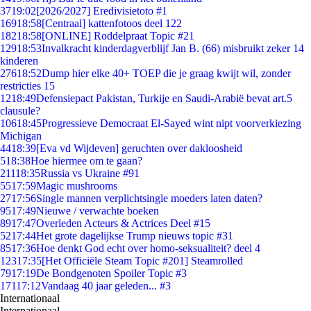
37
19:02
[2026/2027] Eredivisietoto #1
169
18:58
[Centraal] kattenfotoos deel 122
182
18:58
[ONLINE] Roddelpraat Topic #21
129
18:53
Invalkracht kinderdagverblijf Jan B. (66) misbruikt zeker 14
kinderen
276
18:52
Dump hier elke 40+ TOEP die je graag kwijt wil, zonder
restricties 15
12
18:49
Defensiepact Pakistan, Turkije en Saudi-Arabië bevat art.5
clausule?
106
18:45
Progressieve Democraat El-Sayed wint nipt voorverkiezing
Michigan
44
18:39
[Eva vd Wijdeven] geruchten over dakloosheid
5
18:38
Hoe hiermee om te gaan?
211
18:35
Russia vs Ukraine #91
55
17:59
Magic mushrooms
27
17:56
Single mannen verplichtsingle moeders laten daten?
95
17:49
Nieuwe / verwachte boeken
89
17:47
Overleden Acteurs & Actrices Deel #15
52
17:44
Het grote dagelijkse Trump nieuws topic #31
85
17:36
Hoe denkt God echt over homo-seksualiteit? deel 4
123
17:35
[Het Officiële Steam Topic #201] Steamrolled
79
17:19
De Bondgenoten Spoiler Topic #3
171
17:12
Vandaag 40 jaar geleden... #3
Internationaal
Internationaal