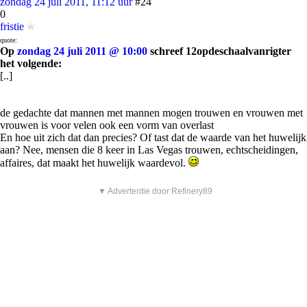
zondag 24 juli 2011, 11:12 uur
#24
0
fristie
quote:
Op
zondag 24 juli 2011 @ 10:00
schreef 12opdeschaalvanrigter
het volgende:
[..]
de gedachte dat mannen met mannen mogen trouwen en vrouwen met
vrouwen is voor velen ook een vorm van overlast
En hoe uit zich dat dan precies? Of tast dat de waarde van het huwelijk
aan? Nee, mensen die 8 keer in Las Vegas trouwen, echtscheidingen,
affaires, dat maakt het huwelijk waardevol.
▼ Advertentie door Refinery89