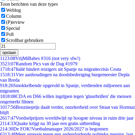
Toon berichten van deze types
Weblog
Column
(P)review
Special
Poll
Scrollbar gebruiken
opslaan
11
23:08
VrijMiBabes #316 (not very sfw!)
35
23:07
Random Pics van de Dag #1979
17
18:47
Italië hindert reizigers uit Spanje na migratiecrisis Ceuta
15
18:31
Vier aanhoudingen na doodsbedreiging burgemeester Depla
van Breda
9
18:26
Smokkelbende opgerold in Spanje, verdienden miljoenen aan
migranten
18
18:08
CDA en D66 willen ingrijpen tegen 'gluurbrillen' die mensen
ongemerkt filmen
10
17:56
Benzineprijs daalt verder, onzekerheid over Straat van Hormuz
blijft
26
17:47
Voedselprijzen wereldwijd op hoogste niveau in ruim drie jaar
21
14:33
Quake krijgt na 30 jaar een gratis uitbreiding
2
14:30
De FOK!Voetbalmanager 2026/2027 is begonnen
63
13:48
Meer agressie tegen een andersluidende politieke mening, laat