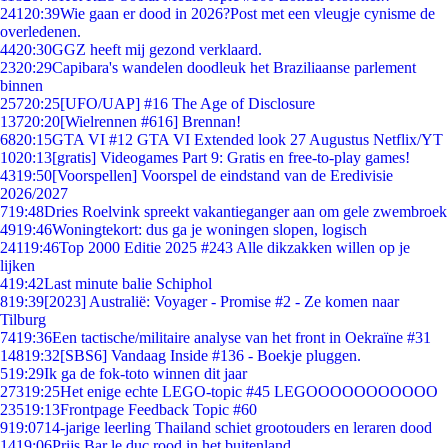
241
20:39
Wie gaan er dood in 2026?Post met een vleugje cynisme de
overledenen.
44
20:30
GGZ heeft mij gezond verklaard.
23
20:29
Capibara's wandelen doodleuk het Braziliaanse parlement
binnen
257
20:25
[UFO/UAP] #16 The Age of Disclosure
137
20:20
[Wielrennen #616] Brennan!
68
20:15
GTA VI #12 GTA VI Extended look 27 Augustus Netflix/YT
10
20:13
[gratis] Videogames Part 9: Gratis en free-to-play games!
43
19:50
[Voorspellen] Voorspel de eindstand van de Eredivisie
2026/2027
7
19:48
Dries Roelvink spreekt vakantieganger aan om gele zwembroek
49
19:46
Woningtekort: dus ga je woningen slopen, logisch
241
19:46
Top 2000 Editie 2025 #243 Alle dikzakken willen op je
lijken
4
19:42
Last minute balie Schiphol
8
19:39
[2023] Australië: Voyager - Promise #2 - Ze komen naar
Tilburg
74
19:36
Een tactische/militaire analyse van het front in Oekraïne #31
148
19:32
[SBS6] Vandaag Inside #136 - Boekje pluggen.
5
19:29
Ik ga de fok-toto winnen dit jaar
273
19:25
Het enige echte LEGO-topic #45 LEGOOOOOOOOOOO
235
19:13
Frontpage Feedback Topic #60
9
19:07
14-jarige leerling Thailand schiet grootouders en leraren dood
14
19:06
Prijs Bar le duc rood in het buitenland