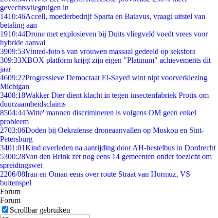
gevechtsvliegtuigen in
14
10:46
Accell, moederbedrijf Sparta en Batavus, vraagt uitstel van
betaling aan
19
10:44
Drone met explosieven bij Duits vliegveld voedt vrees voor
hybride aanval
39
09:53
Vinted-foto's van vrouwen massaal gedeeld op seksfora
3
09:33
XBOX platform krijgt zijn eigen "Platinum" achievements dit
jaar
46
09:22
Progressieve Democraat El-Sayed wint nipt voorverkiezing
Michigan
34
08:18
Wakker Dier dient klacht in tegen insectenfabriek Protix om
duurzaamheidsclaims
85
04:44
'Witte' mannen discrimineren is volgens OM geen enkel
probleem
27
03:06
Doden bij Oekraïense droneaanvallen op Moskou en Sint-
Petersburg
34
01:01
Kind overleden na aanrijding door AH-bestelbus in Dordrecht
53
00:28
Van den Brink zet nog eens 14 gemeenten onder toezicht om
spreidingswet
22
06/08
Iran en Oman eens over route Straat van Hormuz, VS
buitenspel
Forum
Forum
Scrollbar gebruiken