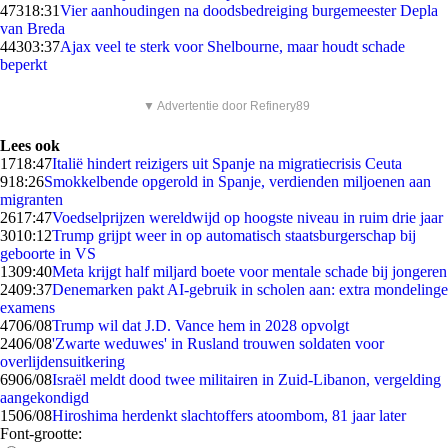
473
18:31
Vier aanhoudingen na doodsbedreiging burgemeester Depla
van Breda
443
03:37
Ajax veel te sterk voor Shelbourne, maar houdt schade
beperkt
▼ Advertentie door Refinery89
Lees ook
17
18:47
Italië hindert reizigers uit Spanje na migratiecrisis Ceuta
9
18:26
Smokkelbende opgerold in Spanje, verdienden miljoenen aan
migranten
26
17:47
Voedselprijzen wereldwijd op hoogste niveau in ruim drie jaar
30
10:12
Trump grijpt weer in op automatisch staatsburgerschap bij
geboorte in VS
13
09:40
Meta krijgt half miljard boete voor mentale schade bij jongeren
24
09:37
Denemarken pakt AI-gebruik in scholen aan: extra mondelinge
examens
47
06/08
Trump wil dat J.D. Vance hem in 2028 opvolgt
24
06/08
'Zwarte weduwes' in Rusland trouwen soldaten voor
overlijdensuitkering
69
06/08
Israël meldt dood twee militairen in Zuid-Libanon, vergelding
aangekondigd
15
06/08
Hiroshima herdenkt slachtoffers atoombom, 81 jaar later
Font-grootte: