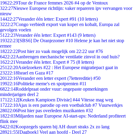
196
22:29
Tour de France femmes 2026 #4 op de Ventoux
3
22:27
Nieuwe Europese richtlijn: vaker repareren ipv vervangen voor
nieuw
144
22:27
Verander één letter: Expert #91 (10 letters)
32
22:27
Congo verbiedt export van koper en kobalt, Europa zal
gevolgen voelen
51
22:23
Verander één letter: Expert #143 (9 letters)
193
22:23
[SBS6] De Oranjezomer #10 Helene je kan het niet stop
ermee
182
22:22
Post hier zo vaak mogelijk om 22:22 uur #76
64
22:22
Aanbrengen mechanische ventilatie zinvol in oud huis?
16
22:21
Verander één letter. Expert # 75 (8 letters)
251
22:20
Asielzoekers #22 : Het Europese migratiepact gaat in
232
22:18
Israel en Gaza #17
201
22:16
Verander een letter expert (7lettereditie) #50
199
22:16
Politieke meme's en spotprenten #11
68
22:14
Roddelpraat onder vuur: ongepaste opmerkingen
minderjarigen deel 2
171
22:12
[Keuken Kampioen Divisie] #44 Vitesse mag weg
172
22:10
Ajax is een parodie op een voetbalclub #7 Vuurwerkjes
280
22:06
Post hier pas overleden muzikanten #32
18
22:03
Miljarden naar Europese AI-start-ups: Nederland profiteert
flink mee
94
22:02
Koopzegels sparen bij AH duurt straks 2x zo lang
289
21:55
[Dagboek] Veel aan hoofd - Deel 27