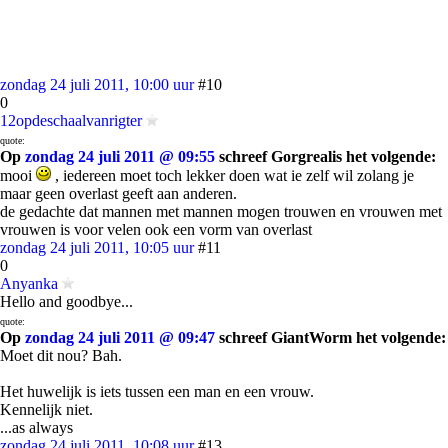
zondag 24 juli 2011, 10:00 uur
#10
0
12opdeschaalvanrigter
quote:
Op
zondag 24 juli 2011 @ 09:55
schreef Gorgrealis het volgende:
mooi
, iedereen moet toch lekker doen wat ie zelf wil zolang je
maar geen overlast geeft aan anderen.
de gedachte dat mannen met mannen mogen trouwen en vrouwen met
vrouwen is voor velen ook een vorm van overlast
zondag 24 juli 2011, 10:05 uur
#11
0
Anyanka
Hello and goodbye...
quote:
Op
zondag 24 juli 2011 @ 09:47
schreef GiantWorm het volgende:
Moet dit nou? Bah.
Het huwelijk is iets tussen een man en een vrouw.
Kennelijk niet.
...as always
zondag 24 juli 2011, 10:08 uur
#13