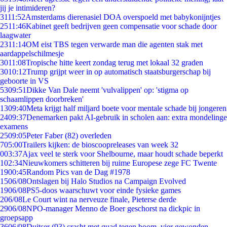
jij je intimideren?
31
11:52
Amsterdams dierenasiel DOA overspoeld met babykonijntjes
25
11:46
Kabinet geeft bedrijven geen compensatie voor schade door
laagwater
23
11:14
OM eist TBS tegen verwarde man die agenten stak met
aardappelschilmesje
30
11:08
Tropische hitte keert zondag terug met lokaal 32 graden
30
10:12
Trump grijpt weer in op automatisch staatsburgerschap bij
geboorte in VS
53
09:51
Dikke Van Dale neemt 'vulvalippen' op: 'stigma op
schaamlippen doorbreken'
13
09:40
Meta krijgt half miljard boete voor mentale schade bij jongeren
24
09:37
Denemarken pakt AI-gebruik in scholen aan: extra mondelinge
examens
25
09:05
Peter Faber (82) overleden
7
05:00
Trailers kijken: de bioscoopreleases van week 32
0
03:37
Ajax veel te sterk voor Shelbourne, maar houdt schade beperkt
1
02:34
Nieuwkomers schitteren bij ruime Europese zege FC Twente
19
00:45
Random Pics van de Dag #1978
15
06/08
Ontslagen bij Halo Studios na Campaign Evolved
19
06/08
PS5-doos waarschuwt voor einde fysieke games
2
06/08
Le Court wint na nerveuze finale, Pieterse derde
29
06/08
NPO-manager Menno de Boer geschorst na dickpic in
groepsapp
36
06/08
Duitser (93) crasht met quad tegen boom, vier gewonden