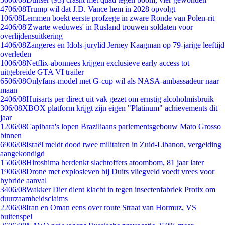
47
06/08
Trump wil dat J.D. Vance hem in 2028 opvolgt
1
06/08
Lemmen boekt eerste profzege in zware Ronde van Polen-rit
24
06/08
'Zwarte weduwes' in Rusland trouwen soldaten voor
overlijdensuitkering
14
06/08
Zangeres en Idols-jurylid Jerney Kaagman op 79-jarige leeftijd
overleden
10
06/08
Netflix-abonnees krijgen exclusieve early access tot
uitgebreide GTA VI trailer
65
06/08
Onlyfans-model met G-cup wil als NASA-ambassadeur naar
maan
24
06/08
Huisarts per direct uit vak gezet om ernstig alcoholmisbruik
3
06/08
XBOX platform krijgt zijn eigen "Platinum" achievements dit
jaar
12
06/08
Capibara's lopen Braziliaans parlementsgebouw Mato Grosso
binnen
69
06/08
Israël meldt dood twee militairen in Zuid-Libanon, vergelding
aangekondigd
15
06/08
Hiroshima herdenkt slachtoffers atoombom, 81 jaar later
19
06/08
Drone met explosieven bij Duits vliegveld voedt vrees voor
hybride aanval
34
06/08
Wakker Dier dient klacht in tegen insectenfabriek Protix om
duurzaamheidsclaims
22
06/08
Iran en Oman eens over route Straat van Hormuz, VS
buitenspel