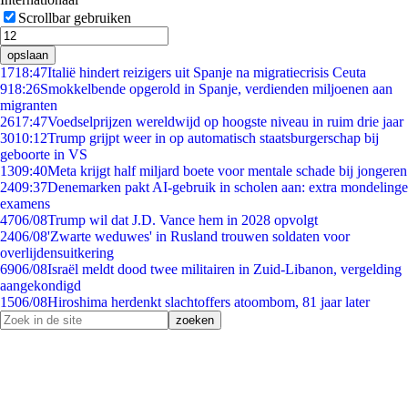
Scrollbar gebruiken
opslaan
17
18:47
Italië hindert reizigers uit Spanje na migratiecrisis Ceuta
9
18:26
Smokkelbende opgerold in Spanje, verdienden miljoenen aan
migranten
26
17:47
Voedselprijzen wereldwijd op hoogste niveau in ruim drie jaar
30
10:12
Trump grijpt weer in op automatisch staatsburgerschap bij
geboorte in VS
13
09:40
Meta krijgt half miljard boete voor mentale schade bij jongeren
24
09:37
Denemarken pakt AI-gebruik in scholen aan: extra mondelinge
examens
47
06/08
Trump wil dat J.D. Vance hem in 2028 opvolgt
24
06/08
'Zwarte weduwes' in Rusland trouwen soldaten voor
overlijdensuitkering
69
06/08
Israël meldt dood twee militairen in Zuid-Libanon, vergelding
aangekondigd
15
06/08
Hiroshima herdenkt slachtoffers atoombom, 81 jaar later