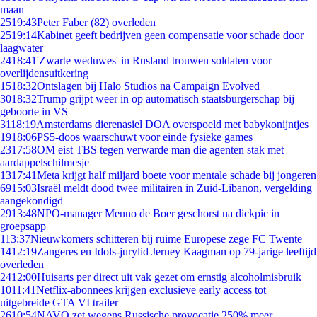
maan
25
19:43
Peter Faber (82) overleden
25
19:14
Kabinet geeft bedrijven geen compensatie voor schade door
laagwater
24
18:41
'Zwarte weduwes' in Rusland trouwen soldaten voor
overlijdensuitkering
15
18:32
Ontslagen bij Halo Studios na Campaign Evolved
30
18:32
Trump grijpt weer in op automatisch staatsburgerschap bij
geboorte in VS
31
18:19
Amsterdams dierenasiel DOA overspoeld met babykonijntjes
19
18:06
PS5-doos waarschuwt voor einde fysieke games
23
17:58
OM eist TBS tegen verwarde man die agenten stak met
aardappelschilmesje
13
17:41
Meta krijgt half miljard boete voor mentale schade bij jongeren
69
15:03
Israël meldt dood twee militairen in Zuid-Libanon, vergelding
aangekondigd
29
13:48
NPO-manager Menno de Boer geschorst na dickpic in
groepsapp
1
13:37
Nieuwkomers schitteren bij ruime Europese zege FC Twente
14
12:19
Zangeres en Idols-jurylid Jerney Kaagman op 79-jarige leeftijd
overleden
24
12:00
Huisarts per direct uit vak gezet om ernstig alcoholmisbruik
10
11:41
Netflix-abonnees krijgen exclusieve early access tot
uitgebreide GTA VI trailer
26
10:54
NAVO zet wegens Russische provocatie 250% meer