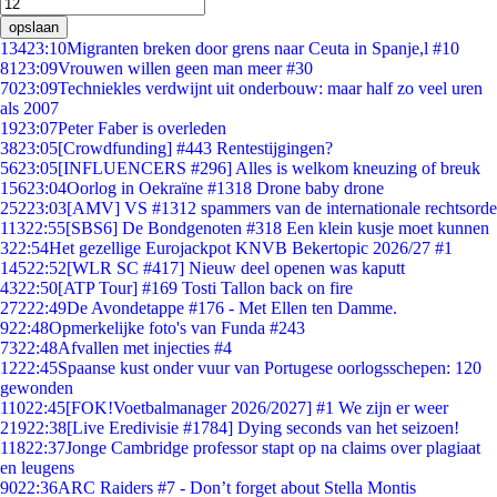
opslaan
134
23:10
Migranten breken door grens naar Ceuta in Spanje,l #10
81
23:09
Vrouwen willen geen man meer #30
70
23:09
Techniekles verdwijnt uit onderbouw: maar half zo veel uren
als 2007
19
23:07
Peter Faber is overleden
38
23:05
[Crowdfunding] #443 Rentestijgingen?
56
23:05
[INFLUENCERS #296] Alles is welkom kneuzing of breuk
156
23:04
Oorlog in Oekraïne #1318 Drone baby drone
252
23:03
[AMV] VS #1312 spammers van de internationale rechtsorde
113
22:55
[SBS6] De Bondgenoten #318 Een klein kusje moet kunnen
3
22:54
Het gezellige Eurojackpot KNVB Bekertopic 2026/27 #1
145
22:52
[WLR SC #417] Nieuw deel openen was kaputt
43
22:50
[ATP Tour] #169 Tosti Tallon back on fire
272
22:49
De Avondetappe #176 - Met Ellen ten Damme.
9
22:48
Opmerkelijke foto's van Funda #243
73
22:48
Afvallen met injecties #4
12
22:45
Spaanse kust onder vuur van Portugese oorlogsschepen: 120
gewonden
110
22:45
[FOK!Voetbalmanager 2026/2027] #1 We zijn er weer
219
22:38
[Live Eredivisie #1784] Dying seconds van het seizoen!
118
22:37
Jonge Cambridge professor stapt op na claims over plagiaat
en leugens
90
22:36
ARC Raiders #7 - Don’t forget about Stella Montis