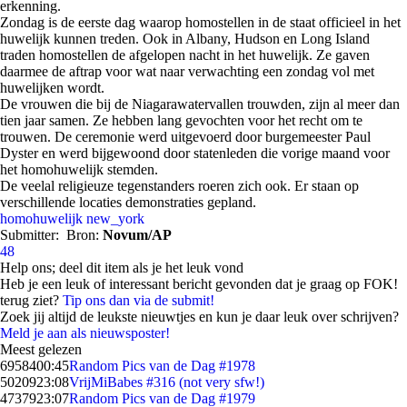
erkenning.
Zondag is de eerste dag waarop homostellen in de staat officieel in het
huwelijk kunnen treden. Ook in Albany, Hudson en Long Island
traden homostellen de afgelopen nacht in het huwelijk. Ze gaven
daarmee de aftrap voor wat naar verwachting een zondag vol met
huwelijken wordt.
De vrouwen die bij de Niagarawatervallen trouwden, zijn al meer dan
tien jaar samen. Ze hebben lang gevochten voor het recht om te
trouwen. De ceremonie werd uitgevoerd door burgemeester Paul
Dyster en werd bijgewoond door statenleden die vorige maand voor
het homohuwelijk stemden.
De veelal religieuze tegenstanders roeren zich ook. Er staan op
verschillende locaties demonstraties gepland.
homohuwelijk
new_york
Submitter:
Bron:
Novum/AP
48
Help ons; deel dit item als je het leuk vond
Heb je een leuk of interessant bericht gevonden dat je graag op FOK!
terug ziet?
Tip ons dan via de submit!
Zoek jij altijd de leukste nieuwtjes en kun je daar leuk over schrijven?
Meld je aan als nieuwsposter!
Meest gelezen
69584
00:45
Random Pics van de Dag #1978
50209
23:08
VrijMiBabes #316 (not very sfw!)
47379
23:07
Random Pics van de Dag #1979