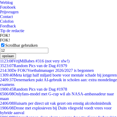
Weblog
Fotoboek
Prijsvragen
Contact
Colofon
Feedback
Tip de redactie
FOK!
FOK!
Scrollbar gebruiken
opslaan
11
23:08
VrijMiBabes #316 (not very sfw!)
35
23:07
Random Pics van de Dag #1979
2
14:30
De FOK!Voetbalmanager 2026/2027 is begonnen
13
09:40
Meta krijgt half miljard boete voor mentale schade bij jongeren
24
09:37
Denemarken pakt AI-gebruik in scholen aan: extra mondelinge
examens
19
00:45
Random Pics van de Dag #1978
65
06/08
Onlyfans-model met G-cup wil als NASA-ambassadeur naar
maan
24
06/08
Huisarts per direct uit vak gezet om ernstig alcoholmisbruik
19
06/08
Drone met explosieven bij Duits vliegveld voedt vrees voor
hybride aanval