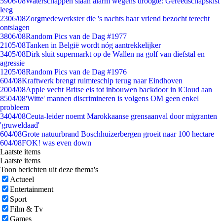
59
06/08
Waterschappen slaan alarm wegens droogte: Gereedschapskist
leeg
23
06/08
Zorgmedewerkster die 's nachts haar vriend bezocht terecht
ontslagen
38
06/08
Random Pics van de Dag #1977
21
05/08
Tanken in België wordt nóg aantrekkelijker
34
05/08
Dirk sluit supermarkt op de Wallen na golf van diefstal en
agressie
12
05/08
Random Pics van de Dag #1976
6
04/08
Kraftwerk brengt ruimteschip terug naar Eindhoven
20
04/08
Apple vecht Britse eis tot inbouwen backdoor in iCloud aan
85
04/08
'Witte' mannen discrimineren is volgens OM geen enkel
probleem
34
04/08
Ceuta-leider noemt Marokkaanse grensaanval door migranten
'gruweldaad'
6
04/08
Grote natuurbrand Boschhuizerbergen groeit naar 100 hectare
6
04/08
FOK! was even down
Laatste items
Laatste items
Toon berichten uit deze thema's
Actueel
Entertainment
Sport
Film & Tv
Games