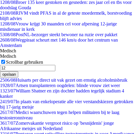
12
08/08
Broer 135 keer gestoken en gesneden: zes jaar cel en tbs voor
doodslag Gouda
21
08/08
RIVM vindt PFAS in al de geteste moedermelk, borstvoeding
blijft advies
12
08/08
Vrouw krijgt 30 maanden cel voor afpersing 12-jarige
misdienaar in kerk
53
08/08
PostNL-bezorger steekt bewoner na ruzie over pakket
26
08/08
Wegpiraat scheurt met 146 km/u door het centrum van
Amsterdam
Medisch
Medisch
Scrollbar gebruiken
opslaan
25
06/08
Huisarts per direct uit vak gezet om ernstig alcoholmisbruik
19
28/07
Artsen transplanteren oogdelen: blinde vrouw ziet weer
13
23/07
William Shatner en zijn dochter hadden tegelijk stadium 4
kanker
24
19/07
In plaats van enkeloperatie alle vier verstandskiezen getrokken
bij 17-jarig meisje
26
17/07
Medici waarschuwen tegen helpen militairen bij te laag
testosteronniveau
36
17/07
Zomervakantie vergroot risico op 'besnijdenis' jonge
Afrikaanse meisjes uit Nederland
32
16/07
Pentagon voert vrijwillige testosterontests in voor Amerikaanse