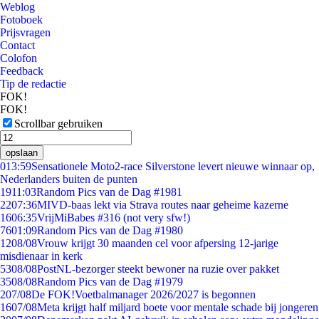
Weblog
Fotoboek
Prijsvragen
Contact
Colofon
Feedback
Tip de redactie
FOK!
FOK!
Scrollbar gebruiken
opslaan
0
13:59
Sensationele Moto2-race Silverstone levert nieuwe winnaar op,
Nederlanders buiten de punten
19
11:03
Random Pics van de Dag #1981
22
07:36
MIVD-baas lekt via Strava routes naar geheime kazerne
16
06:35
VrijMiBabes #316 (not very sfw!)
76
01:09
Random Pics van de Dag #1980
12
08/08
Vrouw krijgt 30 maanden cel voor afpersing 12-jarige
misdienaar in kerk
53
08/08
PostNL-bezorger steekt bewoner na ruzie over pakket
35
08/08
Random Pics van de Dag #1979
2
07/08
De FOK!Voetbalmanager 2026/2027 is begonnen
16
07/08
Meta krijgt half miljard boete voor mentale schade bij jongeren