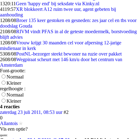
13
20:11
Geen 'happy end' bij seksdate via Kinky.nl
41
19:57
XR blokkeert A12 ruim twee uur, agent gebeten bij
aanhouding
12
08/08
Broer 135 keer gestoken en gesneden: zes jaar cel en tbs voor
doodslag Gouda
21
08/08
RIVM vindt PFAS in al de geteste moedermelk, borstvoeding
blijft advies
12
08/08
Vrouw krijgt 30 maanden cel voor afpersing 12-jarige
misdienaar in kerk
53
08/08
PostNL-bezorger steekt bewoner na ruzie over pakket
26
08/08
Wegpiraat scheurt met 146 km/u door het centrum van
Amsterdam
Font-grootte:
Normaal
Kleiner
regelhoogte :
Normaal
Kleiner
4 reacties
zaterdag 23 juli 2011, 08:53 uur
#2
0
Allantois
Vis een optie?
quote: