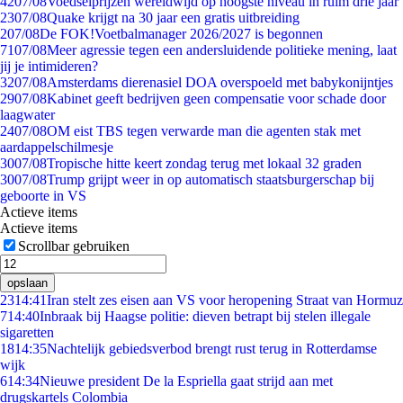
42
07/08
Voedselprijzen wereldwijd op hoogste niveau in ruim drie jaar
23
07/08
Quake krijgt na 30 jaar een gratis uitbreiding
2
07/08
De FOK!Voetbalmanager 2026/2027 is begonnen
71
07/08
Meer agressie tegen een andersluidende politieke mening, laat
jij je intimideren?
32
07/08
Amsterdams dierenasiel DOA overspoeld met babykonijntjes
29
07/08
Kabinet geeft bedrijven geen compensatie voor schade door
laagwater
24
07/08
OM eist TBS tegen verwarde man die agenten stak met
aardappelschilmesje
30
07/08
Tropische hitte keert zondag terug met lokaal 32 graden
30
07/08
Trump grijpt weer in op automatisch staatsburgerschap bij
geboorte in VS
Actieve items
Actieve items
Scrollbar gebruiken
opslaan
23
14:41
Iran stelt zes eisen aan VS voor heropening Straat van Hormuz
7
14:40
Inbraak bij Haagse politie: dieven betrapt bij stelen illegale
sigaretten
18
14:35
Nachtelijk gebiedsverbod brengt rust terug in Rotterdamse
wijk
6
14:34
Nieuwe president De la Espriella gaat strijd aan met
drugskartels Colombia