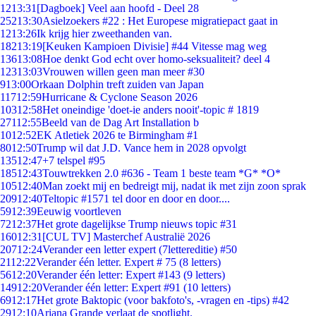
12
13:31
[Dagboek] Veel aan hoofd - Deel 28
252
13:30
Asielzoekers #22 : Het Europese migratiepact gaat in
12
13:26
Ik krijg hier zweethanden van.
182
13:19
[Keuken Kampioen Divisie] #44 Vitesse mag weg
136
13:08
Hoe denkt God echt over homo-seksualiteit? deel 4
123
13:03
Vrouwen willen geen man meer #30
9
13:00
Orkaan Dolphin treft zuiden van Japan
117
12:59
Hurricane & Cyclone Season 2026
103
12:58
Het oneindige 'doet-ie anders nooit'-topic # 1819
271
12:55
Beeld van de Dag Art Installation b
10
12:52
EK Atletiek 2026 te Birmingham #1
80
12:50
Trump wil dat J.D. Vance hem in 2028 opvolgt
135
12:47
+7 telspel #95
185
12:43
Touwtrekken 2.0 #636 - Team 1 beste team *G* *O*
105
12:40
Man zoekt mij en bedreigt mij, nadat ik met zijn zoon sprak
209
12:40
Teltopic #1571 tel door en door en door....
59
12:39
Eeuwig voortleven
72
12:37
Het grote dagelijkse Trump nieuws topic #31
160
12:31
[CUL TV] Masterchef Australië 2026
207
12:24
Verander een letter expert (7lettereditie) #50
21
12:22
Verander één letter. Expert # 75 (8 letters)
56
12:20
Verander één letter: Expert #143 (9 letters)
149
12:20
Verander één letter: Expert #91 (10 letters)
69
12:17
Het grote Baktopic (voor bakfoto's, -vragen en -tips) #42
29
12:10
Ariana Grande verlaat de spotlight.