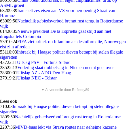
960
10:39
China boekt doorbraak in eigen chipmachines, druk op
ASML groeit
682
09:39
Iran stelt zes eisen aan VS voor heropening Straat van
Hormuz
630
09:50
Nachtelijk gebiedsverbod brengt rust terug in Rotterdamse
wijk
614
20:35
Nieuwe president De la Espriella gaat strijd aan met
drugskartels Colombia
539
10:24
FIFA ziet kritiek op Infantino als desinformatie, Noorwegen
eist zijn aftreden
531
10:03
Inbraak bij Haagse politie: dieven betrapt bij stelen illegale
sigaretten
437
22:11
Uitslag PSV - Fortuna Sittard
285
22:13
Vollering slaat dubbelslag in Nice en neemt geel over
283
00:01
Uitslag AZ - ADO Den Haag
279
19:21
Uitslag NEC - Telstar
▼ Advertentie door Refinery89
Lees ook
7
10:03
Inbraak bij Haagse politie: dieven betrapt bij stelen illegale
sigaretten
18
09:50
Nachtelijk gebiedsverbod brengt rust terug in Rotterdamse
wijk
22
07:36
MIVD-baas lekt via Strava routes naar geheime kazerne