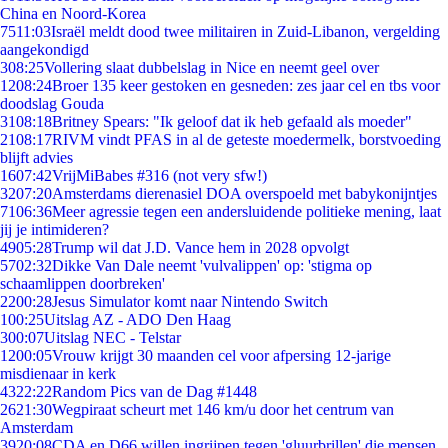
China en Noord-Korea
75
11:03
Israël meldt dood twee militairen in Zuid-Libanon, vergelding
aangekondigd
3
08:25
Vollering slaat dubbelslag in Nice en neemt geel over
12
08:24
Broer 135 keer gestoken en gesneden: zes jaar cel en tbs voor
doodslag Gouda
31
08:18
Britney Spears: "Ik geloof dat ik heb gefaald als moeder"
21
08:17
RIVM vindt PFAS in al de geteste moedermelk, borstvoeding
blijft advies
16
07:42
VrijMiBabes #316 (not very sfw!)
32
07:20
Amsterdams dierenasiel DOA overspoeld met babykonijntjes
71
06:36
Meer agressie tegen een andersluidende politieke mening, laat
jij je intimideren?
49
05:28
Trump wil dat J.D. Vance hem in 2028 opvolgt
57
02:32
Dikke Van Dale neemt 'vulvalippen' op: 'stigma op
schaamlippen doorbreken'
22
00:28
Jesus Simulator komt naar Nintendo Switch
1
00:25
Uitslag AZ - ADO Den Haag
3
00:07
Uitslag NEC - Telstar
12
00:05
Vrouw krijgt 30 maanden cel voor afpersing 12-jarige
misdienaar in kerk
43
22:22
Random Pics van de Dag #1448
26
21:30
Wegpiraat scheurt met 146 km/u door het centrum van
Amsterdam
39
20:08
CDA en D66 willen ingrijpen tegen 'gluurbrillen' die mensen