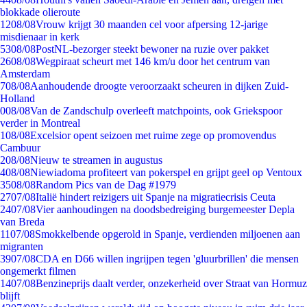
blokkade olieroute
12
08/08
Vrouw krijgt 30 maanden cel voor afpersing 12-jarige
misdienaar in kerk
53
08/08
PostNL-bezorger steekt bewoner na ruzie over pakket
26
08/08
Wegpiraat scheurt met 146 km/u door het centrum van
Amsterdam
7
08/08
Aanhoudende droogte veroorzaakt scheuren in dijken Zuid-
Holland
0
08/08
Van de Zandschulp overleeft matchpoints, ook Griekspoor
verder in Montreal
1
08/08
Excelsior opent seizoen met ruime zege op promovendus
Cambuur
2
08/08
Nieuw te streamen in augustus
4
08/08
Niewiadoma profiteert van pokerspel en grijpt geel op Ventoux
35
08/08
Random Pics van de Dag #1979
27
07/08
Italië hindert reizigers uit Spanje na migratiecrisis Ceuta
24
07/08
Vier aanhoudingen na doodsbedreiging burgemeester Depla
van Breda
11
07/08
Smokkelbende opgerold in Spanje, verdienden miljoenen aan
migranten
39
07/08
CDA en D66 willen ingrijpen tegen 'gluurbrillen' die mensen
ongemerkt filmen
14
07/08
Benzineprijs daalt verder, onzekerheid over Straat van Hormuz
blijft