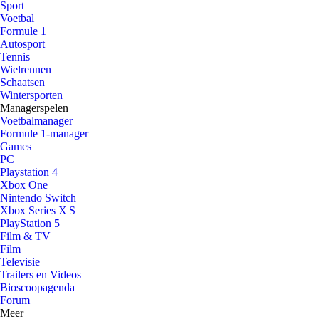
Sport
Voetbal
Formule 1
Autosport
Tennis
Wielrennen
Schaatsen
Wintersporten
Managerspelen
Voetbalmanager
Formule 1-manager
Games
PC
Playstation 4
Xbox One
Nintendo Switch
Xbox Series X|S
PlayStation 5
Film & TV
Film
Televisie
Trailers en Videos
Bioscoopagenda
Forum
Meer