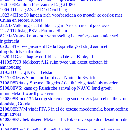
76
01:09
Random Pics van de Dag #1980
1
00:01
Uitslag AZ - ADO Den Haag
10
23:46
Hoe 30 landen zich voorbereiden op mogelijke oorlog met
China en Noord-Korea
3
22:13
Vollering slaat dubbelslag in Nice en neemt geel over
11
22:11
Uitslag PSV - Fortuna Sittard
8
21:14
Vrouw krijgt door verwisseling het embryo van ander stel
ingebracht
6
20:35
Nieuwe president De la Espriella gaat strijd aan met
drugskartels Colombia
13
20:11
Geen 'happy end' bij seksdate via Kinky.nl
41
19:57
XR blokkeert A12 ruim twee uur, agent gebeten bij
aanhouding
3
19:21
Uitslag NEC - Telstar
22
15:00
Jesus Simulator komt naar Nintendo Switch
31
08/08
Britney Spears: "Ik geloof dat ik heb gefaald als moeder"
51
08/08
VS: kans op Russische aanval op NAVO-land groeit,
munitietekort wordt probleem
12
08/08
Broer 135 keer gestoken en gesneden: zes jaar cel en tbs voor
doodslag Gouda
21
08/08
RIVM vindt PFAS in al de geteste moedermelk, borstvoeding
blijft advies
64
08/08
EU bekritiseert Meta en TikTok om verspreiden desinformatie
Ceuta
44
08/08
Houthi's vallen Saoedi-Arabië en Jemen aan, dreigen met