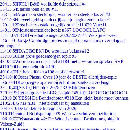
204
11:59
[RTL] B&B vol liefde 6de seizoen #4
154
11:54
Sterren toen en nu #11
163
11:53
Algemeen steektopic, waar er een steekje los zit #3
10
11:23
Hoeveel geld spendeer jij aan je beginnende relatie?
129
11:12
Post hier zo vaak mogelijk om 11:11 #39 Vanz11
140
11:08
Meisjesnamenlepeltopic #367 LOOOOL LAPO
114
11:07
[FOK!Voetbalmanager 2026/2027] #1 We zijn er weer
146
11:01
Jonge Cambridge professor stapt op na claims over plagiaat
en leugens
114
10:58
[DAGBOEK] De weg naar balans #12
137
10:50
Het grote goedemorgen topic #3
48
10:50
Woordensamenstelspel #1184 met 2 woorden spreken SVP
41
10:50
Dierenlepeltopic #150
40
10:49
Het hele alfabet #108 en 4letterwoord
254
10:48
Oscar Piastri: Over 10 jaar de BESTE allertijden-topic
126
10:41
Koopzegels sparen bij AH duurt straks 2x zo lang
271
10:40
[NET5] Het blok 2026 #32 Blokkendozen
279
10:33
Het enige echte LEGO-topic #45 LEGOOOOOOOOOOO
128
10:26
[SBS6] De Bondgenoten #318 Een klein kusje moet kunnen
2
10:23
LG nas n1t1 - niet zichtbaar bij aansluiten
104
10:19
De landelijke hittegolf van 2026
5
10:11
Centraal Bordspeltopic #9 Waar we schuiven met karton
106
10:02
Telstar-topic #2: De Witte Leeuwen Brullen nog altijd in
Velsen-Zuid!
0
10:00
Extreme hitte Europa kan economische groei tenietdoen'