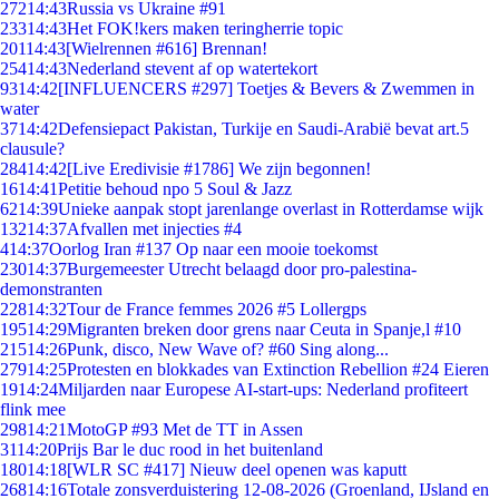
272
14:43
Russia vs Ukraine #91
233
14:43
Het FOK!kers maken teringherrie topic
201
14:43
[Wielrennen #616] Brennan!
254
14:43
Nederland stevent af op watertekort
93
14:42
[INFLUENCERS #297] Toetjes & Bevers & Zwemmen in
water
37
14:42
Defensiepact Pakistan, Turkije en Saudi-Arabië bevat art.5
clausule?
284
14:42
[Live Eredivisie #1786] We zijn begonnen!
16
14:41
Petitie behoud npo 5 Soul & Jazz
62
14:39
Unieke aanpak stopt jarenlange overlast in Rotterdamse wijk
132
14:37
Afvallen met injecties #4
4
14:37
Oorlog Iran #137 Op naar een mooie toekomst
230
14:37
Burgemeester Utrecht belaagd door pro-palestina-
demonstranten
228
14:32
Tour de France femmes 2026 #5 Lollergps
195
14:29
Migranten breken door grens naar Ceuta in Spanje,l #10
215
14:26
Punk, disco, New Wave of? #60 Sing along...
279
14:25
Protesten en blokkades van Extinction Rebellion #24 Eieren
19
14:24
Miljarden naar Europese AI-start-ups: Nederland profiteert
flink mee
298
14:21
MotoGP #93 Met de TT in Assen
31
14:20
Prijs Bar le duc rood in het buitenland
180
14:18
[WLR SC #417] Nieuw deel openen was kaputt
268
14:16
Totale zonsverduistering 12-08-2026 (Groenland, IJsland en