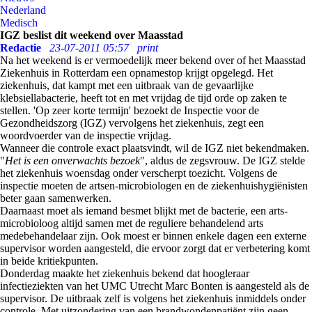
Nederland
Medisch
IGZ beslist dit weekend over Maasstad
Redactie
23-07-2011 05:57
print
Na het weekend is er vermoedelijk meer bekend over of het Maasstad
Ziekenhuis in Rotterdam een opnamestop krijgt opgelegd. Het
ziekenhuis, dat kampt met een uitbraak van de gevaarlijke
klebsiellabacterie, heeft tot en met vrijdag de tijd orde op zaken te
stellen. 'Op zeer korte termijn' bezoekt de Inspectie voor de
Gezondheidszorg (IGZ) vervolgens het ziekenhuis, zegt een
woordvoerder van de inspectie vrijdag.
Wanneer die controle exact plaatsvindt, wil de IGZ niet bekendmaken.
"
Het is een onverwachts bezoek
", aldus de zegsvrouw. De IGZ stelde
het ziekenhuis woensdag onder verscherpt toezicht. Volgens de
inspectie moeten de artsen-microbiologen en de ziekenhuishygiënisten
beter gaan samenwerken.
Daarnaast moet als iemand besmet blijkt met de bacterie, een arts-
microbioloog altijd samen met de reguliere behandelend arts
medebehandelaar zijn. Ook moest er binnen enkele dagen een externe
supervisor worden aangesteld, die ervoor zorgt dat er verbetering komt
in beide kritiekpunten.
Donderdag maakte het ziekenhuis bekend dat hoogleraar
infectieziekten van het UMC Utrecht Marc Bonten is aangesteld als de
supervisor. De uitbraak zelf is volgens het ziekenhuis inmiddels onder
controle. Met uitzondering van een brandwondenpatiënt zijn geen