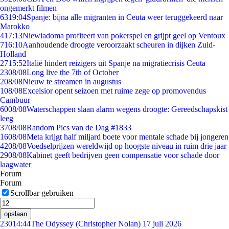
ongemerkt filmen
63
19:04
Spanje: bijna alle migranten in Ceuta weer teruggekeerd naar
Marokko
4
17:13
Niewiadoma profiteert van pokerspel en grijpt geel op Ventoux
7
16:10
Aanhoudende droogte veroorzaakt scheuren in dijken Zuid-
Holland
27
15:52
Italië hindert reizigers uit Spanje na migratiecrisis Ceuta
23
08/08
Long live the 7th of October
2
08/08
Nieuw te streamen in augustus
1
08/08
Excelsior opent seizoen met ruime zege op promovendus
Cambuur
60
08/08
Waterschappen slaan alarm wegens droogte: Gereedschapskist
leeg
37
08/08
Random Pics van de Dag #1833
16
08/08
Meta krijgt half miljard boete voor mentale schade bij jongeren
42
08/08
Voedselprijzen wereldwijd op hoogste niveau in ruim drie jaar
29
08/08
Kabinet geeft bedrijven geen compensatie voor schade door
laagwater
Forum
Forum
Scrollbar gebruiken
opslaan
230
14:44
The Odyssey (Christopher Nolan) 17 juli 2026