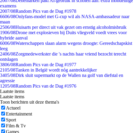
20
07/08
Denemarken pakt AI-gebruik in scholen aan: extra mondelinge
examens
20
07/08
Random Pics van de Dag #1978
66
06/08
Onlyfans-model met G-cup wil als NASA-ambassadeur naar
maan
25
06/08
Huisarts per direct uit vak gezet om ernstig alcoholmisbruik
19
06/08
Drone met explosieven bij Duits vliegveld voedt vrees voor
hybride aanval
60
06/08
Waterschappen slaan alarm wegens droogte: Gereedschapskist
leeg
24
06/08
Zorgmedewerkster die 's nachts haar vriend bezocht terecht
ontslagen
38
06/08
Random Pics van de Dag #1977
21
05/08
Tanken in België wordt nóg aantrekkelijker
34
05/08
Dirk sluit supermarkt op de Wallen na golf van diefstal en
agressie
12
05/08
Random Pics van de Dag #1976
Laatste items
Laatste items
Toon berichten uit deze thema's
Actueel
Entertainment
Sport
Film & Tv
Games