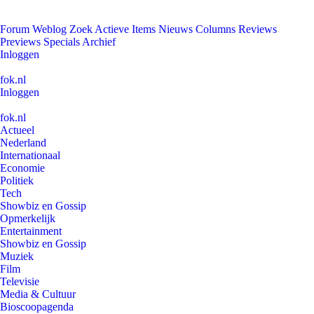
Forum
Weblog
Zoek
Actieve Items
Nieuws
Columns
Reviews
Previews
Specials
Archief
Inloggen
fok.nl
Inloggen
fok.nl
Actueel
Nederland
Internationaal
Economie
Politiek
Tech
Showbiz en Gossip
Opmerkelijk
Entertainment
Showbiz en Gossip
Muziek
Film
Televisie
Media & Cultuur
Bioscoopagenda