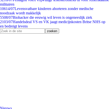
militairen
106
14/07
Levensvatbare kinderen aborteren zonder medische
noodzaak wordt makkelijk
55
08/07
Biohacker die eeuwig wil leven is ongeneeslijk ziek
21
03/07
Handelsdeal VS en VK jaagt medicijnkosten Britse NHS op
en bedreigt levens
Nieuws