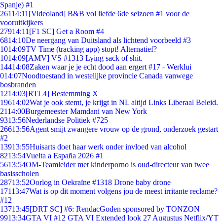
Spanje) #1
261
14:11
[Videoland] B&B vol liefde 6de seizoen #1 voor de
vooruitkijkers
279
14:11
[F1 SC] Get a Room #4
68
14:10
De neergang van Duitsland als lichtend voorbeeld #3
10
14:09
TV Time (tracking app) stopt! Alternatief?
10
14:09
[AMV] VS #1313 Lying sack of shit.
144
14:08
Zaken waar je je echt dood aan ergert #17 - Werklui
0
14:07
Noodtoestand in westelijke provincie Canada vanwege
bosbranden
12
14:03
[RTL4] Bestemming X
196
14:02
Wat je ook stemt, je krijgt in NL altijd Links Liberaal Beleid.
21
14:00
Burgemeester Mamdani van New York
93
13:56
Nederlandse Politiek #725
266
13:56
Agent smijt zwangere vrouw op de grond, onderzoek gestart
#2
139
13:55
Huisarts doet haar werk onder invloed van alcohol
82
13:54
Vuelta a España 2026 #1
56
13:54
OM-Teamleider met kinderporno is oud-directeur van twee
basisscholen
287
13:52
Oorlog in Oekraïne #1318 Drone baby drone
171
13:47
Wat is op dit moment volgens jou de meest irritante reclame?
#12
137
13:45
[DRT SC] #6: RendacGoden sponsored by TONZON
99
13:34
GTA VI #12 GTA VI Extended look 27 Augustus Netflix/YT