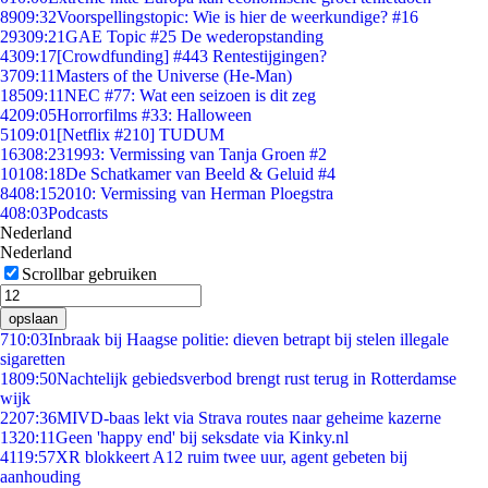
89
09:32
Voorspellingstopic: Wie is hier de weerkundige? #16
293
09:21
GAE Topic #25 De wederopstanding
43
09:17
[Crowdfunding] #443 Rentestijgingen?
37
09:11
Masters of the Universe (He-Man)
185
09:11
NEC #77: Wat een seizoen is dit zeg
42
09:05
Horrorfilms #33: Halloween
51
09:01
[Netflix #210] TUDUM
163
08:23
1993: Vermissing van Tanja Groen #2
101
08:18
De Schatkamer van Beeld & Geluid #4
84
08:15
2010: Vermissing van Herman Ploegstra
4
08:03
Podcasts
Nederland
Nederland
Scrollbar gebruiken
opslaan
7
10:03
Inbraak bij Haagse politie: dieven betrapt bij stelen illegale
sigaretten
18
09:50
Nachtelijk gebiedsverbod brengt rust terug in Rotterdamse
wijk
22
07:36
MIVD-baas lekt via Strava routes naar geheime kazerne
13
20:11
Geen 'happy end' bij seksdate via Kinky.nl
41
19:57
XR blokkeert A12 ruim twee uur, agent gebeten bij
aanhouding