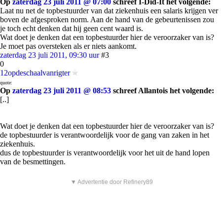
Op
zaterdag 23 juli 2011 @ 07:00
schreef I-Did-It het volgende:
Laat nu net de topbestuurder van dat ziekenhuis een salaris krijgen ver
boven de afgesproken norm. Aan de hand van de gebeurtenissen zou
je toch echt denken dat hij geen cent waard is.
Wat doet je denken dat een topbestuurder hier de veroorzaker van is?
Je moet pas oversteken als er niets aankomt.
zaterdag 23 juli 2011, 09:30 uur
#3
0
12opdeschaalvanrigter
quote:
Op
zaterdag 23 juli 2011 @ 08:53
schreef Allantois het volgende:
[..]
Wat doet je denken dat een topbestuurder hier de veroorzaker van is?
de topbestuurder is verantwoordelijk voor de gang van zaken in het
ziekenhuis.
dus de topbestuurder is verantwoordelijk voor het uit de hand lopen
van de besmettingen.
▼ Advertentie door Refinery89