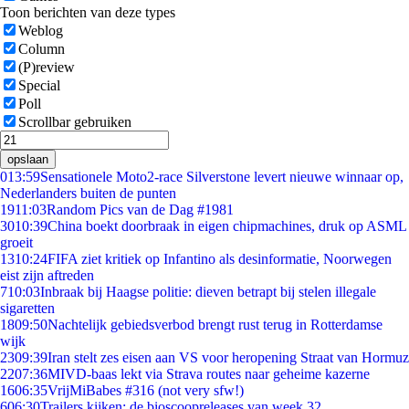
Toon berichten van deze types
Weblog
Column
(P)review
Special
Poll
Scrollbar gebruiken
opslaan
0
13:59
Sensationele Moto2-race Silverstone levert nieuwe winnaar op,
Nederlanders buiten de punten
19
11:03
Random Pics van de Dag #1981
30
10:39
China boekt doorbraak in eigen chipmachines, druk op ASML
groeit
13
10:24
FIFA ziet kritiek op Infantino als desinformatie, Noorwegen
eist zijn aftreden
7
10:03
Inbraak bij Haagse politie: dieven betrapt bij stelen illegale
sigaretten
18
09:50
Nachtelijk gebiedsverbod brengt rust terug in Rotterdamse
wijk
23
09:39
Iran stelt zes eisen aan VS voor heropening Straat van Hormuz
22
07:36
MIVD-baas lekt via Strava routes naar geheime kazerne
16
06:35
VrijMiBabes #316 (not very sfw!)
6
06:30
Trailers kijken: de bioscoopreleases van week 32