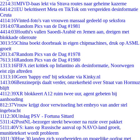
22
14:31
MIVD-baas lekt via Strava routes naar geheime kazerne
64
14:21
EU bekritiseert Meta en TikTok om verspreiden desinformatie
Ceuta
41
14:16
Vinted-foto's van vrouwen massaal gedeeld op seksfora
19
14:07
Random Pics van de Dag #1981
44
14:03
Houthi's vallen Saoedi-Arabië en Jemen aan, dreigen met
blokkade olieroute
30
13:55
China boekt doorbraak in eigen chipmachines, druk op ASML
groeit
20
13:47
Random Pics van de Dag #1978
76
13:16
Random Pics van de Dag #1980
13
13:16
FIFA ziet kritiek op Infantino als desinformatie, Noorwegen
eist zijn aftreden
13
13:10
Geen 'happy end' bij seksdate via Kinky.nl
14
13:06
Benzineprijs daalt verder, onzekerheid over Straat van Hormuz
blijft
41
12:39
XR blokkeert A12 ruim twee uur, agent gebeten bij
aanhouding
8
12:37
Vrouw krijgt door verwisseling het embryo van ander stel
ingebracht
11
12:30
Uitslag PSV - Fortuna Sittard
53
11:42
PostNL-bezorger steekt bewoner na ruzie over pakket
51
11:40
VS: kans op Russische aanval op NAVO-land groeit,
munitietekort wordt probleem
10
11:30
Hoe 30 landen zich voorbereiden op mogelijke oorlog met