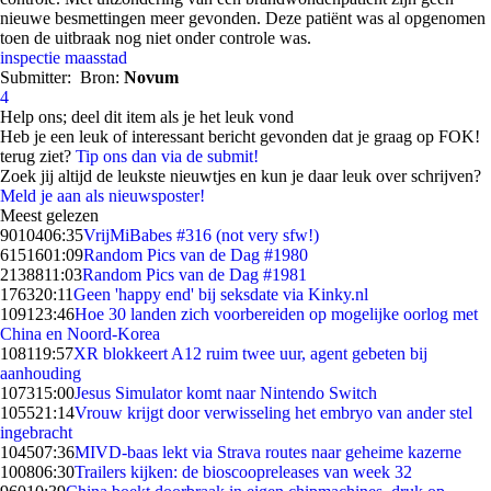
nieuwe besmettingen meer gevonden. Deze patiënt was al opgenomen
toen de uitbraak nog niet onder controle was.
inspectie
maasstad
Submitter:
Bron:
Novum
4
Help ons; deel dit item als je het leuk vond
Heb je een leuk of interessant bericht gevonden dat je graag op FOK!
terug ziet?
Tip ons dan via de submit!
Zoek jij altijd de leukste nieuwtjes en kun je daar leuk over schrijven?
Meld je aan als nieuwsposter!
Meest gelezen
90104
06:35
VrijMiBabes #316 (not very sfw!)
61516
01:09
Random Pics van de Dag #1980
21388
11:03
Random Pics van de Dag #1981
1763
20:11
Geen 'happy end' bij seksdate via Kinky.nl
1091
23:46
Hoe 30 landen zich voorbereiden op mogelijke oorlog met
China en Noord-Korea
1081
19:57
XR blokkeert A12 ruim twee uur, agent gebeten bij
aanhouding
1073
15:00
Jesus Simulator komt naar Nintendo Switch
1055
21:14
Vrouw krijgt door verwisseling het embryo van ander stel
ingebracht
1045
07:36
MIVD-baas lekt via Strava routes naar geheime kazerne
1008
06:30
Trailers kijken: de bioscoopreleases van week 32