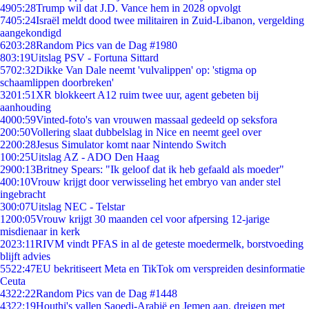
49
05:28
Trump wil dat J.D. Vance hem in 2028 opvolgt
74
05:24
Israël meldt dood twee militairen in Zuid-Libanon, vergelding
aangekondigd
62
03:28
Random Pics van de Dag #1980
8
03:19
Uitslag PSV - Fortuna Sittard
57
02:32
Dikke Van Dale neemt 'vulvalippen' op: 'stigma op
schaamlippen doorbreken'
32
01:51
XR blokkeert A12 ruim twee uur, agent gebeten bij
aanhouding
40
00:59
Vinted-foto's van vrouwen massaal gedeeld op seksfora
2
00:50
Vollering slaat dubbelslag in Nice en neemt geel over
22
00:28
Jesus Simulator komt naar Nintendo Switch
1
00:25
Uitslag AZ - ADO Den Haag
29
00:13
Britney Spears: "Ik geloof dat ik heb gefaald als moeder"
4
00:10
Vrouw krijgt door verwisseling het embryo van ander stel
ingebracht
3
00:07
Uitslag NEC - Telstar
12
00:05
Vrouw krijgt 30 maanden cel voor afpersing 12-jarige
misdienaar in kerk
20
23:11
RIVM vindt PFAS in al de geteste moedermelk, borstvoeding
blijft advies
55
22:47
EU bekritiseert Meta en TikTok om verspreiden desinformatie
Ceuta
43
22:22
Random Pics van de Dag #1448
43
22:19
Houthi's vallen Saoedi-Arabië en Jemen aan, dreigen met