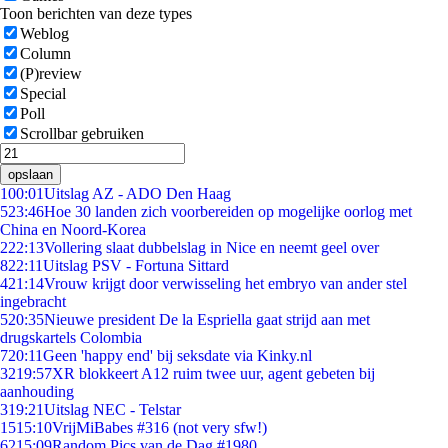
Toon berichten van deze types
Weblog
Column
(P)review
Special
Poll
Scrollbar gebruiken
opslaan
1
00:01
Uitslag AZ - ADO Den Haag
5
23:46
Hoe 30 landen zich voorbereiden op mogelijke oorlog met
China en Noord-Korea
2
22:13
Vollering slaat dubbelslag in Nice en neemt geel over
8
22:11
Uitslag PSV - Fortuna Sittard
4
21:14
Vrouw krijgt door verwisseling het embryo van ander stel
ingebracht
5
20:35
Nieuwe president De la Espriella gaat strijd aan met
drugskartels Colombia
7
20:11
Geen 'happy end' bij seksdate via Kinky.nl
32
19:57
XR blokkeert A12 ruim twee uur, agent gebeten bij
aanhouding
3
19:21
Uitslag NEC - Telstar
15
15:10
VrijMiBabes #316 (not very sfw!)
62
15:09
Random Pics van de Dag #1980