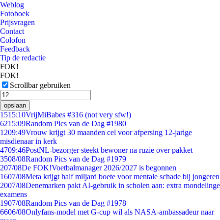
Weblog
Fotoboek
Prijsvragen
Contact
Colofon
Feedback
Tip de redactie
FOK!
FOK!
Scrollbar gebruiken
opslaan
15
15:10
VrijMiBabes #316 (not very sfw!)
62
15:09
Random Pics van de Dag #1980
12
09:49
Vrouw krijgt 30 maanden cel voor afpersing 12-jarige
misdienaar in kerk
47
09:46
PostNL-bezorger steekt bewoner na ruzie over pakket
35
08/08
Random Pics van de Dag #1979
2
07/08
De FOK!Voetbalmanager 2026/2027 is begonnen
16
07/08
Meta krijgt half miljard boete voor mentale schade bij jongeren
20
07/08
Denemarken pakt AI-gebruik in scholen aan: extra mondelinge
examens
19
07/08
Random Pics van de Dag #1978
66
06/08
Onlyfans-model met G-cup wil als NASA-ambassadeur naar