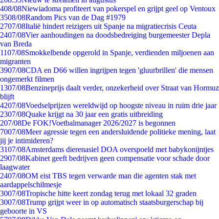
4
08/08
Niewiadoma profiteert van pokerspel en grijpt geel op Ventoux
35
08/08
Random Pics van de Dag #1979
27
07/08
Italië hindert reizigers uit Spanje na migratiecrisis Ceuta
24
07/08
Vier aanhoudingen na doodsbedreiging burgemeester Depla
van Breda
11
07/08
Smokkelbende opgerold in Spanje, verdienden miljoenen aan
migranten
39
07/08
CDA en D66 willen ingrijpen tegen 'gluurbrillen' die mensen
ongemerkt filmen
13
07/08
Benzineprijs daalt verder, onzekerheid over Straat van Hormuz
blijft
42
07/08
Voedselprijzen wereldwijd op hoogste niveau in ruim drie jaar
23
07/08
Quake krijgt na 30 jaar een gratis uitbreiding
2
07/08
De FOK!Voetbalmanager 2026/2027 is begonnen
70
07/08
Meer agressie tegen een andersluidende politieke mening, laat
jij je intimideren?
31
07/08
Amsterdams dierenasiel DOA overspoeld met babykonijntjes
29
07/08
Kabinet geeft bedrijven geen compensatie voor schade door
laagwater
24
07/08
OM eist TBS tegen verwarde man die agenten stak met
aardappelschilmesje
30
07/08
Tropische hitte keert zondag terug met lokaal 32 graden
30
07/08
Trump grijpt weer in op automatisch staatsburgerschap bij
geboorte in VS