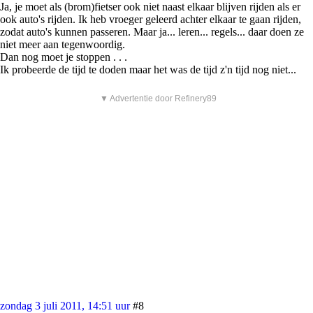
Ja, je moet als (brom)fietser ook niet naast elkaar blijven rijden als er
ook auto's rijden. Ik heb vroeger geleerd achter elkaar te gaan rijden,
zodat auto's kunnen passeren. Maar ja... leren... regels... daar doen ze
niet meer aan tegenwoordig.
Dan nog moet je stoppen . . .
Ik probeerde de tijd te doden maar het was de tijd z'n tijd nog niet...
▼ Advertentie door Refinery89
zondag 3 juli 2011, 14:51 uur
#8