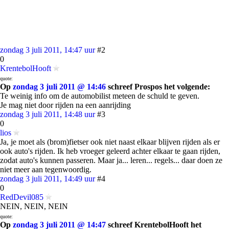
zondag 3 juli 2011, 14:47 uur
#2
0
KrentebolHooft
quote:
Op
zondag 3 juli 2011 @ 14:46
schreef Prospos het volgende:
Te weinig info om de automobilist meteen de schuld te geven.
Je mag niet door rijden na een aanrijding
zondag 3 juli 2011, 14:48 uur
#3
0
lios
Ja, je moet als (brom)fietser ook niet naast elkaar blijven rijden als er
ook auto's rijden. Ik heb vroeger geleerd achter elkaar te gaan rijden,
zodat auto's kunnen passeren. Maar ja... leren... regels... daar doen ze
niet meer aan tegenwoordig.
zondag 3 juli 2011, 14:49 uur
#4
0
RedDevil085
NEIN, NEIN, NEIN
quote:
Op
zondag 3 juli 2011 @ 14:47
schreef KrentebolHooft het