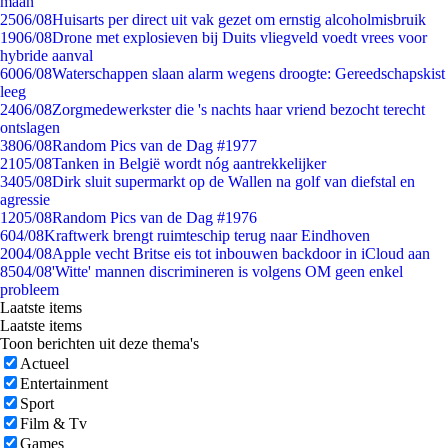
maan
25
06/08
Huisarts per direct uit vak gezet om ernstig alcoholmisbruik
19
06/08
Drone met explosieven bij Duits vliegveld voedt vrees voor
hybride aanval
60
06/08
Waterschappen slaan alarm wegens droogte: Gereedschapskist
leeg
24
06/08
Zorgmedewerkster die 's nachts haar vriend bezocht terecht
ontslagen
38
06/08
Random Pics van de Dag #1977
21
05/08
Tanken in België wordt nóg aantrekkelijker
34
05/08
Dirk sluit supermarkt op de Wallen na golf van diefstal en
agressie
12
05/08
Random Pics van de Dag #1976
6
04/08
Kraftwerk brengt ruimteschip terug naar Eindhoven
20
04/08
Apple vecht Britse eis tot inbouwen backdoor in iCloud aan
85
04/08
'Witte' mannen discrimineren is volgens OM geen enkel
probleem
Laatste items
Laatste items
Toon berichten uit deze thema's
Actueel
Entertainment
Sport
Film & Tv
Games