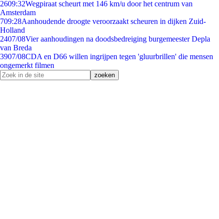
26
09:32
Wegpiraat scheurt met 146 km/u door het centrum van
Amsterdam
7
09:28
Aanhoudende droogte veroorzaakt scheuren in dijken Zuid-
Holland
24
07/08
Vier aanhoudingen na doodsbedreiging burgemeester Depla
van Breda
39
07/08
CDA en D66 willen ingrijpen tegen 'gluurbrillen' die mensen
ongemerkt filmen