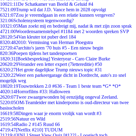
100
21:11
De Schatkamer van Beeld & Geluid #4
75
21:09
Trump wil dat J.D. Vance hem in 2028 opvolgt
63
21:07
Zou je vreemdgaan in een relatie kunnen vergeven?
3
21:06
Scholensysteem tegenwoordig?
103
21:05
Man zoekt mij en bedreigt mij, nadat ik met zijn zoon sprak
47
21:00
Woordensamenstelspel #1184 met 2 woorden spreken SVP
281
20:54
Van kleuter tot puber deel 184
83
20:48
2010: Vermissing van Herman Ploegstra
227
20:47
archito's jaren '70 huis #5 - Een nieuw begin
8
20:36
Poepen tijdens het tandenpoetsen
18
20:31
[Boekbespreking] Yesteryear - Caro Claire Burke
206
20:29
Verander een letter expert (7lettereditie) #50
63
20:27
Het grote dagelijkse Trump nieuws topic #31
23
20:22
Weer een parkeergarage dicht in Dordrecht, auto's zo snel
mogelijk weg
180
20:19
Touwtrekken 2.0 #636 - Team 1 beste team *G* *O*
40
20:14
Horrorfilms #33: Halloween
26
20:07
Twee zwaargewonden bij eenzijdig ongeval Zeeland.
52
20:05
OM-Teamleider met kinderporno is oud-directeur van twee
basisscholen
166
19:58
Dingen waar je enorm vrolijk van wordt #3
25
19:56
Natuur en Wild
16
19:54
Radio 2 #145 Ruud 66
47
19:47
[Netflix #210] TUDUM
212
19:43
[NL] Street View Quiz [#122] - Loogisch toch