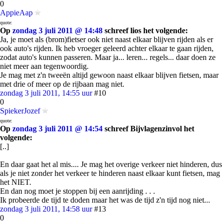
0
AppieAap
quote:
Op
zondag 3 juli 2011 @ 14:48
schreef lios het volgende:
Ja, je moet als (brom)fietser ook niet naast elkaar blijven rijden als er
ook auto's rijden. Ik heb vroeger geleerd achter elkaar te gaan rijden,
zodat auto's kunnen passeren. Maar ja... leren... regels... daar doen ze
niet meer aan tegenwoordig.
Je mag met z'n tweeën altijd gewoon naast elkaar blijven fietsen, maar
met drie of meer op de rijbaan mag niet.
zondag 3 juli 2011, 14:55 uur
#10
0
SpiekerJozef
quote:
Op
zondag 3 juli 2011 @ 14:54
schreef Bijvlagenzinvol het
volgende:
[..]
En daar gaat het al mis.... Je mag het overige verkeer niet hinderen, dus
als je niet zonder het verkeer te hinderen naast elkaar kunt fietsen, mag
het NIET.
En dan nog moet je stoppen bij een aanrijding . . .
Ik probeerde de tijd te doden maar het was de tijd z'n tijd nog niet...
zondag 3 juli 2011, 14:58 uur
#13
0