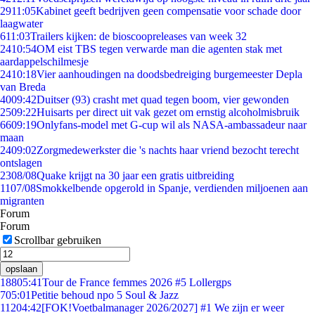
29
11:05
Kabinet geeft bedrijven geen compensatie voor schade door
laagwater
6
11:03
Trailers kijken: de bioscoopreleases van week 32
24
10:54
OM eist TBS tegen verwarde man die agenten stak met
aardappelschilmesje
24
10:18
Vier aanhoudingen na doodsbedreiging burgemeester Depla
van Breda
40
09:42
Duitser (93) crasht met quad tegen boom, vier gewonden
25
09:22
Huisarts per direct uit vak gezet om ernstig alcoholmisbruik
66
09:19
Onlyfans-model met G-cup wil als NASA-ambassadeur naar
maan
24
09:02
Zorgmedewerkster die 's nachts haar vriend bezocht terecht
ontslagen
23
08/08
Quake krijgt na 30 jaar een gratis uitbreiding
11
07/08
Smokkelbende opgerold in Spanje, verdienden miljoenen aan
migranten
Forum
Forum
Scrollbar gebruiken
opslaan
188
05:41
Tour de France femmes 2026 #5 Lollergps
7
05:01
Petitie behoud npo 5 Soul & Jazz
112
04:42
[FOK!Voetbalmanager 2026/2027] #1 We zijn er weer