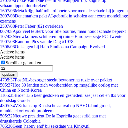
57
07/08
Dikke Van Dale neemt 'vulvalippen' op: 'stigma op
schaamlippen doorbreken'
16
07/08
Meta krijgt half miljard boete voor mentale schade bij jongeren
20
07/08
Denemarken pakt AI-gebruik in scholen aan: extra mondelinge
examens
25
07/08
Peter Faber (82) overleden
0
07/08
Ajax veel te sterk voor Shelbourne, maar houdt schade beperkt
1
07/08
Nieuwkomers schitteren bij ruime Europese zege FC Twente
19
07/08
Random Pics van de Dag #1978
15
06/08
Ontslagen bij Halo Studios na Campaign Evolved
Actieve items
Actieve items
Scrollbar gebruiken
opslaan
47
05:37
PostNL-bezorger steekt bewoner na ruzie over pakket
5
05:37
Hoe 30 landen zich voorbereiden op mogelijke oorlog met
China en Noord-Korea
11
05:35
Broer 135 keer gestoken en gesneden: zes jaar cel en tbs voor
doodslag Gouda
48
05:34
VS: kans op Russische aanval op NAVO-land groeit,
munitietekort wordt probleem
5
05:32
Nieuwe president De la Espriella gaat strijd aan met
drugskartels Colombia
7
05:30
Geen 'happy end' bij seksdate via Kinky.nl