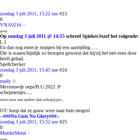
zondag 3 juli 2011, 15:22 uur
#23
0
VNA9216
quote:
Op
zondag 3 juli 2011 @ 14:55
schreef SpiekerJozef het volgende:
[..]
En dan nog moet je stoppen bij een aanrijding . . .
Die is waarschijnlijk zo bezopen geweest dat hij/zij het niet eens door
heeft gehad.
Spellchecker
zondag 3 juli 2011, 15:45 uur
#24
0
maily
Mevrouwtje oeps/B.U.2022 :P
schepmeisjes.....
weer eens wat anders dan schepijsjes...
OT: hoop dat ze gauw weer naar huis mogen!
--###No Guts No Glory###--
zondag 3 juli 2011, 15:52 uur
#25
0
MurderMetal
quote: