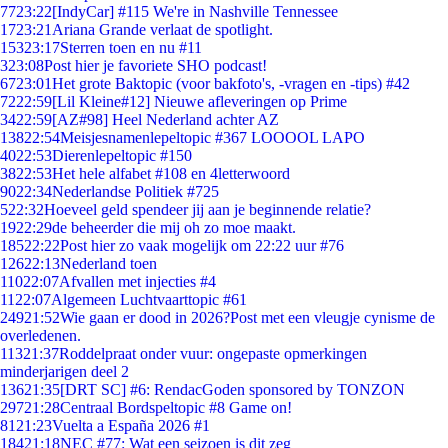
77
23:22
[IndyCar] #115 We're in Nashville Tennessee
17
23:21
Ariana Grande verlaat de spotlight.
153
23:17
Sterren toen en nu #11
3
23:08
Post hier je favoriete SHO podcast!
67
23:01
Het grote Baktopic (voor bakfoto's, -vragen en -tips) #42
72
22:59
[Lil Kleine#12] Nieuwe afleveringen op Prime
34
22:59
[AZ#98] Heel Nederland achter AZ
138
22:54
Meisjesnamenlepeltopic #367 LOOOOL LAPO
40
22:53
Dierenlepeltopic #150
38
22:53
Het hele alfabet #108 en 4letterwoord
90
22:34
Nederlandse Politiek #725
5
22:32
Hoeveel geld spendeer jij aan je beginnende relatie?
19
22:29
de beheerder die mij oh zo moe maakt.
185
22:22
Post hier zo vaak mogelijk om 22:22 uur #76
126
22:13
Nederland toen
110
22:07
Afvallen met injecties #4
11
22:07
Algemeen Luchtvaarttopic #61
249
21:52
Wie gaan er dood in 2026?Post met een vleugje cynisme de
overledenen.
113
21:37
Roddelpraat onder vuur: ongepaste opmerkingen
minderjarigen deel 2
136
21:35
[DRT SC] #6: RendacGoden sponsored by TONZON
297
21:28
Centraal Bordspeltopic #8 Game on!
81
21:23
Vuelta a España 2026 #1
184
21:18
NEC #77: Wat een seizoen is dit zeg