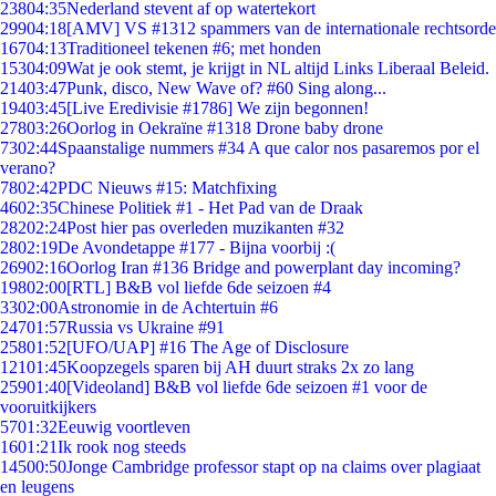
238
04:35
Nederland stevent af op watertekort
299
04:18
[AMV] VS #1312 spammers van de internationale rechtsorde
167
04:13
Traditioneel tekenen #6; met honden
153
04:09
Wat je ook stemt, je krijgt in NL altijd Links Liberaal Beleid.
214
03:47
Punk, disco, New Wave of? #60 Sing along...
194
03:45
[Live Eredivisie #1786] We zijn begonnen!
278
03:26
Oorlog in Oekraïne #1318 Drone baby drone
73
02:44
Spaanstalige nummers #34 A que calor nos pasaremos por el
verano?
78
02:42
PDC Nieuws #15: Matchfixing
46
02:35
Chinese Politiek #1 - Het Pad van de Draak
282
02:24
Post hier pas overleden muzikanten #32
28
02:19
De Avondetappe #177 - Bijna voorbij :(
269
02:16
Oorlog Iran #136 Bridge and powerplant day incoming?
198
02:00
[RTL] B&B vol liefde 6de seizoen #4
33
02:00
Astronomie in de Achtertuin #6
247
01:57
Russia vs Ukraine #91
258
01:52
[UFO/UAP] #16 The Age of Disclosure
121
01:45
Koopzegels sparen bij AH duurt straks 2x zo lang
259
01:40
[Videoland] B&B vol liefde 6de seizoen #1 voor de
vooruitkijkers
57
01:32
Eeuwig voortleven
16
01:21
Ik rook nog steeds
145
00:50
Jonge Cambridge professor stapt op na claims over plagiaat
en leugens