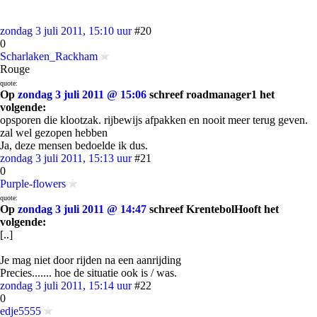
zondag 3 juli 2011, 15:10 uur
#20
0
Scharlaken_Rackham
Rouge
quote:
Op
zondag 3 juli 2011 @ 15:06
schreef roadmanager1 het
volgende:
opsporen die klootzak. rijbewijs afpakken en nooit meer terug geven.
zal wel gezopen hebben
Ja, deze mensen bedoelde ik dus.
zondag 3 juli 2011, 15:13 uur
#21
0
Purple-flowers
quote:
Op
zondag 3 juli 2011 @ 14:47
schreef KrentebolHooft het
volgende:
[..]
Je mag niet door rijden na een aanrijding
Precies....... hoe de situatie ook is / was.
zondag 3 juli 2011, 15:14 uur
#22
0
edje5555