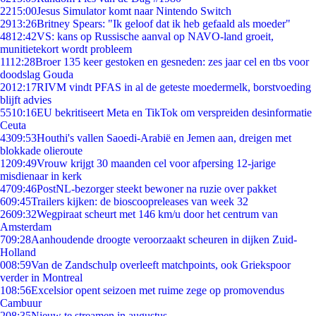
22
15:00
Jesus Simulator komt naar Nintendo Switch
29
13:26
Britney Spears: "Ik geloof dat ik heb gefaald als moeder"
48
12:42
VS: kans op Russische aanval op NAVO-land groeit,
munitietekort wordt probleem
11
12:28
Broer 135 keer gestoken en gesneden: zes jaar cel en tbs voor
doodslag Gouda
20
12:17
RIVM vindt PFAS in al de geteste moedermelk, borstvoeding
blijft advies
55
10:16
EU bekritiseert Meta en TikTok om verspreiden desinformatie
Ceuta
43
09:53
Houthi's vallen Saoedi-Arabië en Jemen aan, dreigen met
blokkade olieroute
12
09:49
Vrouw krijgt 30 maanden cel voor afpersing 12-jarige
misdienaar in kerk
47
09:46
PostNL-bezorger steekt bewoner na ruzie over pakket
6
09:45
Trailers kijken: de bioscoopreleases van week 32
26
09:32
Wegpiraat scheurt met 146 km/u door het centrum van
Amsterdam
7
09:28
Aanhoudende droogte veroorzaakt scheuren in dijken Zuid-
Holland
0
08:59
Van de Zandschulp overleeft matchpoints, ook Griekspoor
verder in Montreal
1
08:56
Excelsior opent seizoen met ruime zege op promovendus
Cambuur
2
08:35
Nieuw te streamen in augustus