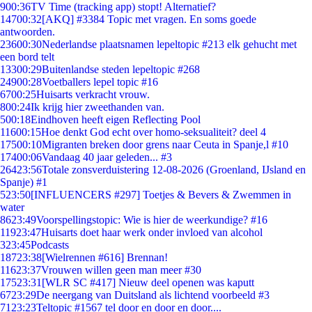
9
00:36
TV Time (tracking app) stopt! Alternatief?
147
00:32
[AKQ] #3384 Topic met vragen. En soms goede
antwoorden.
236
00:30
Nederlandse plaatsnamen lepeltopic #213 elk gehucht met
een bord telt
133
00:29
Buitenlandse steden lepeltopic #268
249
00:28
Voetballers lepel topic #16
67
00:25
Huisarts verkracht vrouw.
8
00:24
Ik krijg hier zweethanden van.
5
00:18
Eindhoven heeft eigen Reflecting Pool
116
00:15
Hoe denkt God echt over homo-seksualiteit? deel 4
175
00:10
Migranten breken door grens naar Ceuta in Spanje,l #10
174
00:06
Vandaag 40 jaar geleden... #3
264
23:56
Totale zonsverduistering 12-08-2026 (Groenland, IJsland en
Spanje) #1
5
23:50
[INFLUENCERS #297] Toetjes & Bevers & Zwemmen in
water
86
23:49
Voorspellingstopic: Wie is hier de weerkundige? #16
119
23:47
Huisarts doet haar werk onder invloed van alcohol
3
23:45
Podcasts
187
23:38
[Wielrennen #616] Brennan!
116
23:37
Vrouwen willen geen man meer #30
175
23:31
[WLR SC #417] Nieuw deel openen was kaputt
67
23:29
De neergang van Duitsland als lichtend voorbeeld #3
71
23:23
Teltopic #1567 tel door en door en door....