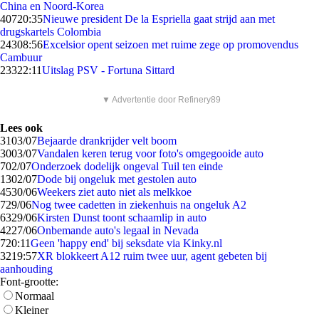
China en Noord-Korea
407
20:35
Nieuwe president De la Espriella gaat strijd aan met
drugskartels Colombia
243
08:56
Excelsior opent seizoen met ruime zege op promovendus
Cambuur
233
22:11
Uitslag PSV - Fortuna Sittard
▼ Advertentie door Refinery89
Lees ook
31
03/07
Bejaarde drankrijder velt boom
30
03/07
Vandalen keren terug voor foto's omgegooide auto
7
02/07
Onderzoek dodelijk ongeval Tuil ten einde
13
02/07
Dode bij ongeluk met gestolen auto
45
30/06
Weekers ziet auto niet als melkkoe
7
29/06
Nog twee cadetten in ziekenhuis na ongeluk A2
63
29/06
Kirsten Dunst toont schaamlip in auto
42
27/06
Onbemande auto's legaal in Nevada
7
20:11
Geen 'happy end' bij seksdate via Kinky.nl
32
19:57
XR blokkeert A12 ruim twee uur, agent gebeten bij
aanhouding
Font-grootte:
Normaal
Kleiner