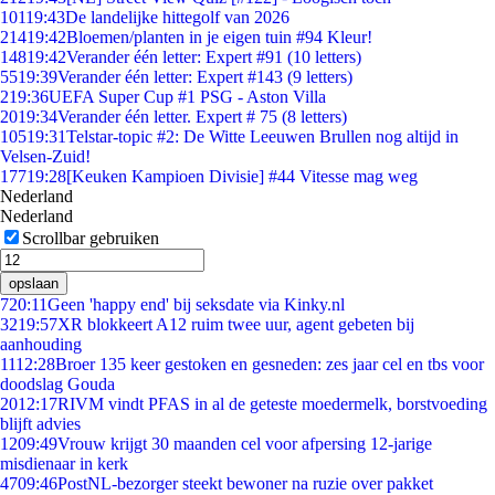
101
19:43
De landelijke hittegolf van 2026
214
19:42
Bloemen/planten in je eigen tuin #94 Kleur!
148
19:42
Verander één letter: Expert #91 (10 letters)
55
19:39
Verander één letter: Expert #143 (9 letters)
2
19:36
UEFA Super Cup #1 PSG - Aston Villa
20
19:34
Verander één letter. Expert # 75 (8 letters)
105
19:31
Telstar-topic #2: De Witte Leeuwen Brullen nog altijd in
Velsen-Zuid!
177
19:28
[Keuken Kampioen Divisie] #44 Vitesse mag weg
Nederland
Nederland
Scrollbar gebruiken
opslaan
7
20:11
Geen 'happy end' bij seksdate via Kinky.nl
32
19:57
XR blokkeert A12 ruim twee uur, agent gebeten bij
aanhouding
11
12:28
Broer 135 keer gestoken en gesneden: zes jaar cel en tbs voor
doodslag Gouda
20
12:17
RIVM vindt PFAS in al de geteste moedermelk, borstvoeding
blijft advies
12
09:49
Vrouw krijgt 30 maanden cel voor afpersing 12-jarige
misdienaar in kerk
47
09:46
PostNL-bezorger steekt bewoner na ruzie over pakket