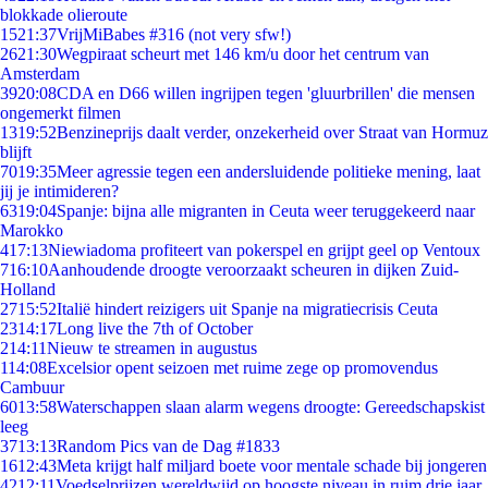
blokkade olieroute
15
21:37
VrijMiBabes #316 (not very sfw!)
26
21:30
Wegpiraat scheurt met 146 km/u door het centrum van
Amsterdam
39
20:08
CDA en D66 willen ingrijpen tegen 'gluurbrillen' die mensen
ongemerkt filmen
13
19:52
Benzineprijs daalt verder, onzekerheid over Straat van Hormuz
blijft
70
19:35
Meer agressie tegen een andersluidende politieke mening, laat
jij je intimideren?
63
19:04
Spanje: bijna alle migranten in Ceuta weer teruggekeerd naar
Marokko
4
17:13
Niewiadoma profiteert van pokerspel en grijpt geel op Ventoux
7
16:10
Aanhoudende droogte veroorzaakt scheuren in dijken Zuid-
Holland
27
15:52
Italië hindert reizigers uit Spanje na migratiecrisis Ceuta
23
14:17
Long live the 7th of October
2
14:11
Nieuw te streamen in augustus
1
14:08
Excelsior opent seizoen met ruime zege op promovendus
Cambuur
60
13:58
Waterschappen slaan alarm wegens droogte: Gereedschapskist
leeg
37
13:13
Random Pics van de Dag #1833
16
12:43
Meta krijgt half miljard boete voor mentale schade bij jongeren
42
12:11
Voedselprijzen wereldwijd op hoogste niveau in ruim drie jaar