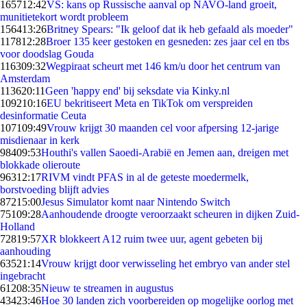
1657
12:42
VS: kans op Russische aanval op NAVO-land groeit,
munitietekort wordt probleem
1564
13:26
Britney Spears: "Ik geloof dat ik heb gefaald als moeder"
1178
12:28
Broer 135 keer gestoken en gesneden: zes jaar cel en tbs
voor doodslag Gouda
1163
09:32
Wegpiraat scheurt met 146 km/u door het centrum van
Amsterdam
1136
20:11
Geen 'happy end' bij seksdate via Kinky.nl
1092
10:16
EU bekritiseert Meta en TikTok om verspreiden
desinformatie Ceuta
1071
09:49
Vrouw krijgt 30 maanden cel voor afpersing 12-jarige
misdienaar in kerk
984
09:53
Houthi's vallen Saoedi-Arabië en Jemen aan, dreigen met
blokkade olieroute
963
12:17
RIVM vindt PFAS in al de geteste moedermelk,
borstvoeding blijft advies
872
15:00
Jesus Simulator komt naar Nintendo Switch
751
09:28
Aanhoudende droogte veroorzaakt scheuren in dijken Zuid-
Holland
728
19:57
XR blokkeert A12 ruim twee uur, agent gebeten bij
aanhouding
635
21:14
Vrouw krijgt door verwisseling het embryo van ander stel
ingebracht
612
08:35
Nieuw te streamen in augustus
434
23:46
Hoe 30 landen zich voorbereiden op mogelijke oorlog met