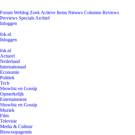
Forum
Weblog
Zoek
Actieve Items
Nieuws
Columns
Reviews
Previews
Specials
Archief
Inloggen
fok.nl
Inloggen
fok.nl
Actueel
Nederland
Internationaal
Economie
Politiek
Tech
Showbiz en Gossip
Opmerkelijk
Entertainment
Showbiz en Gossip
Muziek
Film
Televisie
Media & Cultuur
Bioscoopagenda