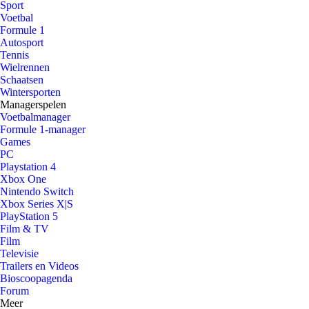
Sport
Voetbal
Formule 1
Autosport
Tennis
Wielrennen
Schaatsen
Wintersporten
Managerspelen
Voetbalmanager
Formule 1-manager
Games
PC
Playstation 4
Xbox One
Nintendo Switch
Xbox Series X|S
PlayStation 5
Film & TV
Film
Televisie
Trailers en Videos
Bioscoopagenda
Forum
Meer