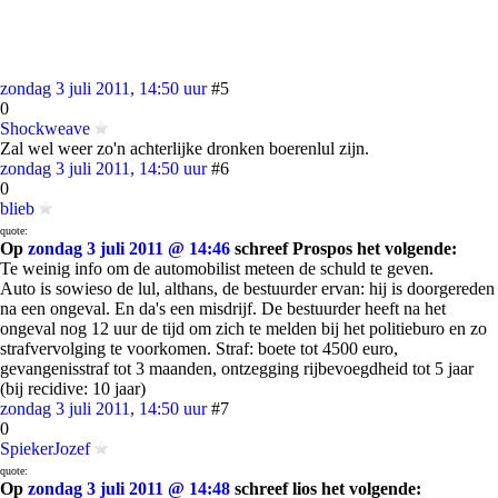
zondag 3 juli 2011, 14:50 uur
#5
0
Shockweave
Zal wel weer zo'n achterlijke dronken boerenlul zijn.
zondag 3 juli 2011, 14:50 uur
#6
0
blieb
quote:
Op
zondag 3 juli 2011 @ 14:46
schreef Prospos het volgende:
Te weinig info om de automobilist meteen de schuld te geven.
Auto is sowieso de lul, althans, de bestuurder ervan: hij is doorgereden
na een ongeval. En da's een misdrijf. De bestuurder heeft na het
ongeval nog 12 uur de tijd om zich te melden bij het politieburo en zo
strafvervolging te voorkomen. Straf: boete tot 4500 euro,
gevangenisstraf tot 3 maanden, ontzegging rijbevoegdheid tot 5 jaar
(bij recidive: 10 jaar)
zondag 3 juli 2011, 14:50 uur
#7
0
SpiekerJozef
quote:
Op
zondag 3 juli 2011 @ 14:48
schreef lios het volgende: