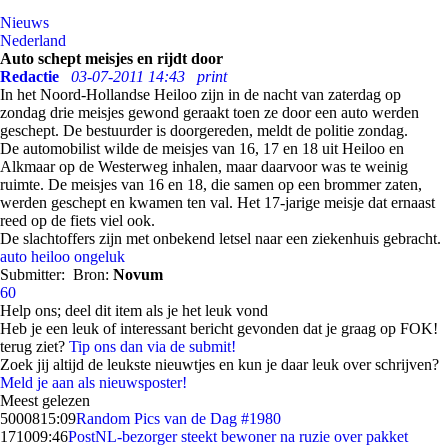
Nieuws
Nederland
Auto schept meisjes en rijdt door
Redactie
03-07-2011 14:43
print
In het Noord-Hollandse Heiloo zijn in de nacht van zaterdag op
zondag drie meisjes gewond geraakt toen ze door een auto werden
geschept. De bestuurder is doorgereden, meldt de politie zondag.
De automobilist wilde de meisjes van 16, 17 en 18 uit Heiloo en
Alkmaar op de Westerweg inhalen, maar daarvoor was te weinig
ruimte. De meisjes van 16 en 18, die samen op een brommer zaten,
werden geschept en kwamen ten val. Het 17-jarige meisje dat ernaast
reed op de fiets viel ook.
De slachtoffers zijn met onbekend letsel naar een ziekenhuis gebracht.
auto
heiloo
ongeluk
Submitter:
Bron:
Novum
60
Help ons; deel dit item als je het leuk vond
Heb je een leuk of interessant bericht gevonden dat je graag op FOK!
terug ziet?
Tip ons dan via de submit!
Zoek jij altijd de leukste nieuwtjes en kun je daar leuk over schrijven?
Meld je aan als nieuwsposter!
Meest gelezen
50008
15:09
Random Pics van de Dag #1980
1710
09:46
PostNL-bezorger steekt bewoner na ruzie over pakket