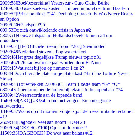
20
09:58
[Boekbespreking] Yesteryear - Caro Claire Burke
124
09:58
30 asielzoekers kosten 1 miljoen in hotel centrum Haarlem
89
09:57
[Britse politiek] #141 Declining Gracefully Was Never Really
an Option
209
09:56
+7 telspel #95
6
09:53
De zich ontwikkelende crisis in Japan #2
53
09:51
Nieuwe flitspaal in Hollandscheveld binnen 24 uur
opgeblazen
131
09:51
[Het Officiële Steam Topic #201] Steamrolled
292
09:48
Nederland stevent af op watertekort
82
09:46
Het grote dagelijkse Trump nieuws topic #31
30
09:46
2026 kan warmste jaar worden door El Nino
15
09:45
Wat staat bij jou op nummer 1 en 2?
9
09:44
Draai hier alle platen in je platenkast #32 (The Torture Never
Stops)
192
09:43
Touwtrekken 2.0 #636 - Team 1 beste team *G* *O*
68
09:43
Tenenkrommende fouten bij teksten in het openbaar #74
233
09:42
Weerrecords aan de lopende band
154
09:39
[AKQ] #3384 Topic met vragen. En soms goede
antwoorden.
184
09:37
Wat is op dit moment volgens jou de meest irritante reclame?
#12
26
09:34
[Dagboek] Veel aan hoofd - Deel 28
296
09:34
[CRE SC #160] Op naar de zomer!!
115
09:33
[DAGBOEK] De weg naar balans #12