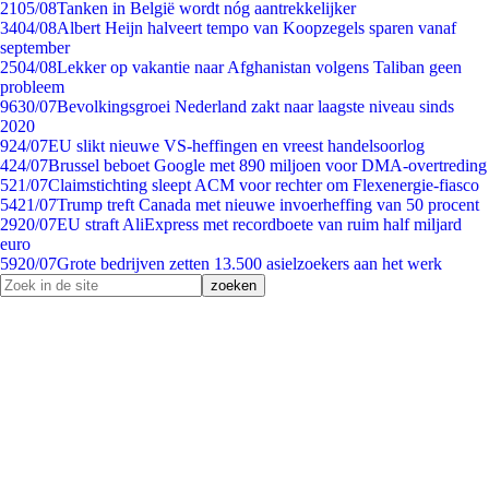
21
05/08
Tanken in België wordt nóg aantrekkelijker
34
04/08
Albert Heijn halveert tempo van Koopzegels sparen vanaf
september
25
04/08
Lekker op vakantie naar Afghanistan volgens Taliban geen
probleem
96
30/07
Bevolkingsgroei Nederland zakt naar laagste niveau sinds
2020
9
24/07
EU slikt nieuwe VS-heffingen en vreest handelsoorlog
4
24/07
Brussel beboet Google met 890 miljoen voor DMA-overtreding
5
21/07
Claimstichting sleept ACM voor rechter om Flexenergie-fiasco
54
21/07
Trump treft Canada met nieuwe invoerheffing van 50 procent
29
20/07
EU straft AliExpress met recordboete van ruim half miljard
euro
59
20/07
Grote bedrijven zetten 13.500 asielzoekers aan het werk