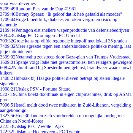
voor waardeverlies
52
09:49
Random Pics van de Dag #1981
37
09:46
Britney Spears: "Ik geloof dat ik heb gefaald als moeder"
17
09:44
Hoge bloeddruk, diabetes en roken vergroten risico op
dementie
21
09:44
Pentagon eist snellere wapenproductie van defensiebedrijven
2
09:43
Uitslag FC Groningen - FC Utrecht
7
09:32
Grote kans op vijfde regionale hittegolf met lokaal 35 graden
74
09:32
Meer agressie tegen een andersluidende politieke mening, laat
jij je intimideren?
33
09:02
Netanyahu zet streep door Gaza-plan van Trumps Vredesraad
16
09:01
Spanje volgt Italië met grenscontroles, tien reizigers geweigerd
6
08:42
Natuurbrand bij Soesterduinen geblust, brandweer waarschuwt
kijkers
14
08:21
Inbraak bij Haagse politie: dieven betrapt bij stelen illegale
sigaretten
19
08:21
Uitslag PSV - Fortuna Sittard
52
07:19
China boekt doorbraak in eigen chipmachines, druk op ASML
groeit
79
06:51
Israël meldt dood twee militairen in Zuid-Libanon, vergelding
aangekondigd
13
23:56
Hoe 30 landen zich voorbereiden op mogelijke oorlog met
China en Noord-Korea
2
22:53
Uitslag PEC Zwolle - Ajax
1
22:52
Uitslag sc Heerenveen - FC Twente