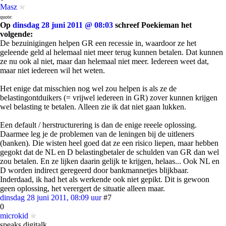
Masz
quote:
Op
dinsdag 28 juni 2011 @ 08:03
schreef Poekieman het
volgende:
De bezuinigingen helpen GR een recessie in, waardoor ze het
geleende geld al helemaal niet meer terug kunnen betalen. Dat kunnen
ze nu ook al niet, maar dan helemaal niet meer. Iedereen weet dat,
maar niet iedereen wil het weten.
Het enige dat misschien nog wel zou helpen is als ze de
belastingontduikers (= vrijwel iedereen in GR) zover kunnen krijgen
wel belasting te betalen. Alleen zie ik dat niet gaan lukken.
Een default / herstructurering is dan de enige reeele oplossing.
Daarmee leg je de problemen van de leningen bij de uitleners
(banken). Die wisten heel goed dat ze een risico liepen, maar hebben
gegokt dat de NL en D belastingbetaler de schulden van GR dan wel
zou betalen. En ze lijken daarin gelijk te krijgen, helaas... Ook NL en
D worden indirect geregeerd door bankmannetjes blijkbaar.
Inderdaad, ik had het als werkende ook niet gepikt. Dit is gewoon
geen oplossing, het verergert de situatie alleen maar.
dinsdag 28 juni 2011, 08:09 uur
#7
0
microkid
speaks digitalk