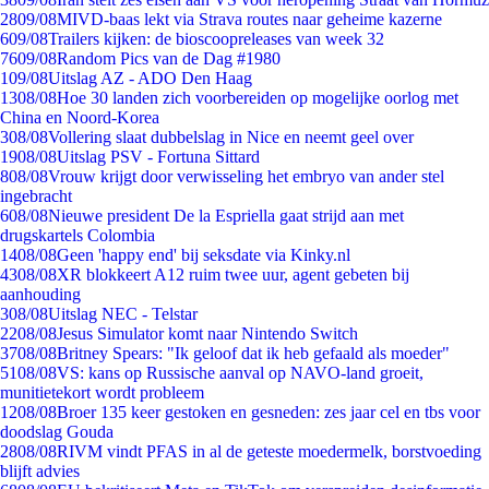
28
09/08
MIVD-baas lekt via Strava routes naar geheime kazerne
6
09/08
Trailers kijken: de bioscoopreleases van week 32
76
09/08
Random Pics van de Dag #1980
1
09/08
Uitslag AZ - ADO Den Haag
13
08/08
Hoe 30 landen zich voorbereiden op mogelijke oorlog met
China en Noord-Korea
3
08/08
Vollering slaat dubbelslag in Nice en neemt geel over
19
08/08
Uitslag PSV - Fortuna Sittard
8
08/08
Vrouw krijgt door verwisseling het embryo van ander stel
ingebracht
6
08/08
Nieuwe president De la Espriella gaat strijd aan met
drugskartels Colombia
14
08/08
Geen 'happy end' bij seksdate via Kinky.nl
43
08/08
XR blokkeert A12 ruim twee uur, agent gebeten bij
aanhouding
3
08/08
Uitslag NEC - Telstar
22
08/08
Jesus Simulator komt naar Nintendo Switch
37
08/08
Britney Spears: "Ik geloof dat ik heb gefaald als moeder"
51
08/08
VS: kans op Russische aanval op NAVO-land groeit,
munitietekort wordt probleem
12
08/08
Broer 135 keer gestoken en gesneden: zes jaar cel en tbs voor
doodslag Gouda
28
08/08
RIVM vindt PFAS in al de geteste moedermelk, borstvoeding
blijft advies