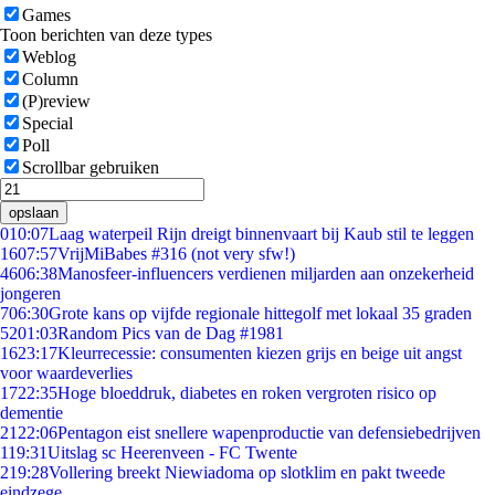
Games
Toon berichten van deze types
Weblog
Column
(P)review
Special
Poll
Scrollbar gebruiken
opslaan
0
10:07
Laag waterpeil Rijn dreigt binnenvaart bij Kaub stil te leggen
16
07:57
VrijMiBabes #316 (not very sfw!)
46
06:38
Manosfeer-influencers verdienen miljarden aan onzekerheid
jongeren
7
06:30
Grote kans op vijfde regionale hittegolf met lokaal 35 graden
52
01:03
Random Pics van de Dag #1981
16
23:17
Kleurrecessie: consumenten kiezen grijs en beige uit angst
voor waardeverlies
17
22:35
Hoge bloeddruk, diabetes en roken vergroten risico op
dementie
21
22:06
Pentagon eist snellere wapenproductie van defensiebedrijven
1
19:31
Uitslag sc Heerenveen - FC Twente
2
19:28
Vollering breekt Niewiadoma op slotklim en pakt tweede
eindzege