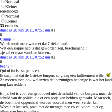
Normaal
Kleiner
regelhoogte :
Normaal
Kleiner
33 reacties
dinsdag 28 juni 2011, 07:51 uur
#1
0
Crump
Wordt nooit meer wat met dat Griekenland.
Wat een slappe hap is dat geworden zeg, beschamend !
..je zal er maar vandaan komen..
dinsdag 28 juni 2011, 07:52 uur
#2
0
beany
Qui ni fucis est, penis est
Ik snap niet dat de Griekse burgers zo graag een faillisement willen
Ze moeten toch ook wel inzien dat bezuinigen het enige is wat het land
nog kan redden?
En ja, het is voor een groot deel niet de schuld van de burgers, maar de
schuld van de politici die er een potje van hebben gemaakt. Maar toch,
de boel moet opgeruimd worden voordat men weer verder kan.
Wees niet kritisch, praat met de menigte mee en val vooral niet op,
alleen dan ben je welkom...