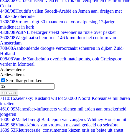
68
08/08
EU bekritiseert Meta en TikTok om verspreiden desinformatie
Ceuta
44
08/08
Houthi's vallen Saoedi-Arabië en Jemen aan, dreigen met
blokkade olieroute
13
08/08
Vrouw krijgt 30 maanden cel voor afpersing 12-jarige
misdienaar in kerk
43
08/08
PostNL-bezorger steekt bewoner na ruzie over pakket
26
08/08
Wegpiraat scheurt met 146 km/u door het centrum van
Amsterdam
7
08/08
Aanhoudende droogte veroorzaakt scheuren in dijken Zuid-
Holland
0
08/08
Van de Zandschulp overleeft matchpoints, ook Griekspoor
verder in Montreal
Actieve items
Actieve items
Scrollbar gebruiken
opslaan
71
10:16
Zelensky: Rusland wil tot 50.000 Noord-Koreaanse militairen
inzetten
46
10:09
Manosfeer-influencers verdienen miljarden aan onzekerheid
jongeren
10
09:58
Mattel brengt Barbiepop van zangeres Whitney Houston uit
44
09:58
Vinted-foto's van vrouwen massaal gedeeld op seksfora
16
09:53
Kleurrecessie: consumenten kiezen grijs en beige uit angst