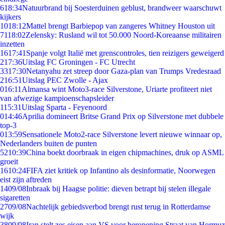
6
18:34
Natuurbrand bij Soesterduinen geblust, brandweer waarschuwt
kijkers
10
18:12
Mattel brengt Barbiepop van zangeres Whitney Houston uit
71
18:02
Zelensky: Rusland wil tot 50.000 Noord-Koreaanse militairen
inzetten
16
17:41
Spanje volgt Italië met grenscontroles, tien reizigers geweigerd
2
17:36
Uitslag FC Groningen - FC Utrecht
33
17:30
Netanyahu zet streep door Gaza-plan van Trumps Vredesraad
2
16:51
Uitslag PEC Zwolle - Ajax
0
16:11
Almansa wint Moto3-race Silverstone, Uriarte profiteert niet
van afwezige kampioenschapsleider
1
15:31
Uitslag Sparta - Feyenoord
0
14:46
Aprilia domineert Britse Grand Prix op Silverstone met dubbele
top-3
0
13:59
Sensationele Moto2-race Silverstone levert nieuwe winnaar op,
Nederlanders buiten de punten
52
10:39
China boekt doorbraak in eigen chipmachines, druk op ASML
groeit
16
10:24
FIFA ziet kritiek op Infantino als desinformatie, Noorwegen
eist zijn aftreden
14
09/08
Inbraak bij Haagse politie: dieven betrapt bij stelen illegale
sigaretten
27
09/08
Nachtelijk gebiedsverbod brengt rust terug in Rotterdamse
wijk
38
09/08
Iran stelt zes eisen aan VS voor heropening Straat van Hormuz