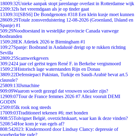
180
09:32
Unieke aanpak stopt jarenlange overlast in Rotterdamse wijk
22
09:32
Is het vreemdgaan als je op tinder gaat
133
09:31
[SBS6] De Bondgenoten #318 Een klein kusje moet kunnen
286
09:29
Totale zonsverduistering 12-08-2026 (Groenland, IJsland en
Spanje) #1
5
09:29
Noodtoestand in westelijke provincie Canada vanwege
bosbranden
15
09:28
EK Atletiek 2026 te Birmingham #1
1
09:27
Spanje: Bosbrand in Andalusië dreigt op te rukken richting
Sevilla
28
09:25
Scamwerkgevers
3
09:24
24 jaar cel geëist tegen René F. in Berkelse vergismoord
15
09:23
Historisch lage waterstanden Rijn en Donau
38
09:22
Defensiepact Pakistan, Turkije en Saudi-Arabië bevat art.5
clausule?
258
09:13
IJsmachine
9
09:09
Waarom wordt gezegd dat vrouwen socialer zijn?
129
09:07
Tour de France femmes 2026 #7 Allez vooruit DEMI
GODIN
25
09:05
Ik rook nog steeds
170
09:03
Traditioneel tekenen #6; met honden
9
08:55
Tolvignet België, overzichtskaart, waar kan ik deze vinden?
52
08:54
Hoe kom je van egels af?
8
08:54
2023: Kindermoord door Lindsay Clancy: depressie of
voorbedachte rade?