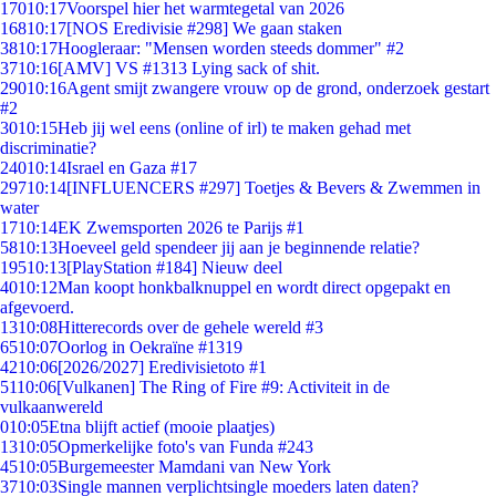
170
10:17
Voorspel hier het warmtegetal van 2026
168
10:17
[NOS Eredivisie #298] We gaan staken
38
10:17
Hoogleraar: "Mensen worden steeds dommer" #2
37
10:16
[AMV] VS #1313 Lying sack of shit.
290
10:16
Agent smijt zwangere vrouw op de grond, onderzoek gestart
#2
30
10:15
Heb jij wel eens (online of irl) te maken gehad met
discriminatie?
240
10:14
Israel en Gaza #17
297
10:14
[INFLUENCERS #297] Toetjes & Bevers & Zwemmen in
water
17
10:14
EK Zwemsporten 2026 te Parijs #1
58
10:13
Hoeveel geld spendeer jij aan je beginnende relatie?
195
10:13
[PlayStation #184] Nieuw deel
40
10:12
Man koopt honkbalknuppel en wordt direct opgepakt en
afgevoerd.
13
10:08
Hitterecords over de gehele wereld #3
65
10:07
Oorlog in Oekraïne #1319
42
10:06
[2026/2027] Eredivisietoto #1
51
10:06
[Vulkanen] The Ring of Fire #9: Activiteit in de
vulkaanwereld
0
10:05
Etna blijft actief (mooie plaatjes)
13
10:05
Opmerkelijke foto's van Funda #243
45
10:05
Burgemeester Mamdani van New York
37
10:03
Single mannen verplichtsingle moeders laten daten?