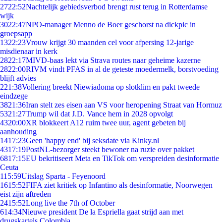
27
22:52
Nachtelijk gebiedsverbod brengt rust terug in Rotterdamse
wijk
30
22:47
NPO-manager Menno de Boer geschorst na dickpic in
groepsapp
13
22:23
Vrouw krijgt 30 maanden cel voor afpersing 12-jarige
misdienaar in kerk
28
22:17
MIVD-baas lekt via Strava routes naar geheime kazerne
28
22:00
RIVM vindt PFAS in al de geteste moedermelk, borstvoeding
blijft advies
2
21:38
Vollering breekt Niewiadoma op slotklim en pakt tweede
eindzege
38
21:36
Iran stelt zes eisen aan VS voor heropening Straat van Hormuz
53
21:27
Trump wil dat J.D. Vance hem in 2028 opvolgt
43
20:00
XR blokkeert A12 ruim twee uur, agent gebeten bij
aanhouding
14
17:23
Geen 'happy end' bij seksdate via Kinky.nl
43
17:19
PostNL-bezorger steekt bewoner na ruzie over pakket
68
17:15
EU bekritiseert Meta en TikTok om verspreiden desinformatie
Ceuta
1
15:59
Uitslag Sparta - Feyenoord
16
15:52
FIFA ziet kritiek op Infantino als desinformatie, Noorwegen
eist zijn aftreden
24
15:52
Long live the 7th of October
6
14:34
Nieuwe president De la Espriella gaat strijd aan met
drugskartels Colombia