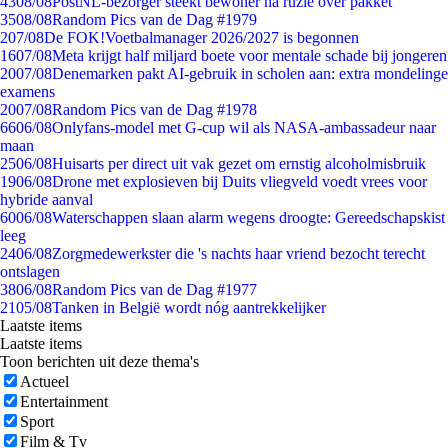
43
08/08
PostNL-bezorger steekt bewoner na ruzie over pakket
35
08/08
Random Pics van de Dag #1979
2
07/08
De FOK!Voetbalmanager 2026/2027 is begonnen
16
07/08
Meta krijgt half miljard boete voor mentale schade bij jongeren
20
07/08
Denemarken pakt AI-gebruik in scholen aan: extra mondelinge
examens
20
07/08
Random Pics van de Dag #1978
66
06/08
Onlyfans-model met G-cup wil als NASA-ambassadeur naar
maan
25
06/08
Huisarts per direct uit vak gezet om ernstig alcoholmisbruik
19
06/08
Drone met explosieven bij Duits vliegveld voedt vrees voor
hybride aanval
60
06/08
Waterschappen slaan alarm wegens droogte: Gereedschapskist
leeg
24
06/08
Zorgmedewerkster die 's nachts haar vriend bezocht terecht
ontslagen
38
06/08
Random Pics van de Dag #1977
21
05/08
Tanken in België wordt nóg aantrekkelijker
Laatste items
Laatste items
Toon berichten uit deze thema's
Actueel
Entertainment
Sport
Film & Tv