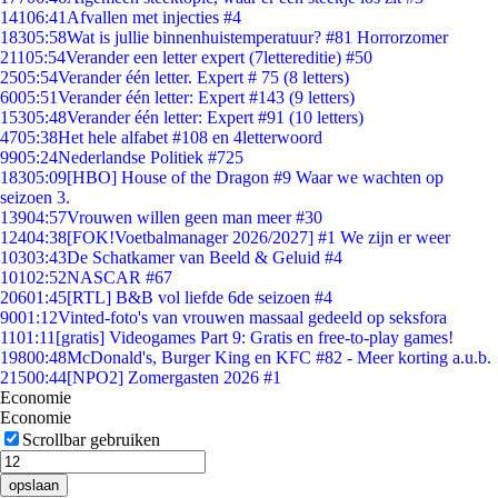
141
06:41
Afvallen met injecties #4
183
05:58
Wat is jullie binnenhuistemperatuur? #81 Horrorzomer
211
05:54
Verander een letter expert (7lettereditie) #50
25
05:54
Verander één letter. Expert # 75 (8 letters)
60
05:51
Verander één letter: Expert #143 (9 letters)
153
05:48
Verander één letter: Expert #91 (10 letters)
47
05:38
Het hele alfabet #108 en 4letterwoord
99
05:24
Nederlandse Politiek #725
183
05:09
[HBO] House of the Dragon #9 Waar we wachten op
seizoen 3.
139
04:57
Vrouwen willen geen man meer #30
124
04:38
[FOK!Voetbalmanager 2026/2027] #1 We zijn er weer
103
03:43
De Schatkamer van Beeld & Geluid #4
101
02:52
NASCAR #67
206
01:45
[RTL] B&B vol liefde 6de seizoen #4
90
01:12
Vinted-foto's van vrouwen massaal gedeeld op seksfora
11
01:11
[gratis] Videogames Part 9: Gratis en free-to-play games!
198
00:48
McDonald's, Burger King en KFC #82 - Meer korting a.u.b.
215
00:44
[NPO2] Zomergasten 2026 #1
Economie
Economie
Scrollbar gebruiken
opslaan