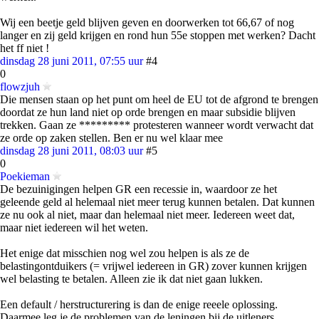
Wij een beetje geld blijven geven en doorwerken tot 66,67 of nog
langer en zij geld krijgen en rond hun 55e stoppen met werken? Dacht
het ff niet !
dinsdag 28 juni 2011, 07:55 uur
#4
0
flowzjuh
Die mensen staan op het punt om heel de EU tot de afgrond te brengen
doordat ze hun land niet op orde brengen en maar subsidie blijven
trekken. Gaan ze ********* protesteren wanneer wordt verwacht dat
ze orde op zaken stellen. Ben er nu wel klaar mee
dinsdag 28 juni 2011, 08:03 uur
#5
0
Poekieman
De bezuinigingen helpen GR een recessie in, waardoor ze het
geleende geld al helemaal niet meer terug kunnen betalen. Dat kunnen
ze nu ook al niet, maar dan helemaal niet meer. Iedereen weet dat,
maar niet iedereen wil het weten.
Het enige dat misschien nog wel zou helpen is als ze de
belastingontduikers (= vrijwel iedereen in GR) zover kunnen krijgen
wel belasting te betalen. Alleen zie ik dat niet gaan lukken.
Een default / herstructurering is dan de enige reeele oplossing.
Daarmee leg je de problemen van de leningen bij de uitleners