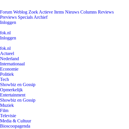
Forum
Weblog
Zoek
Actieve Items
Nieuws
Columns
Reviews
Previews
Specials
Archief
Inloggen
fok.nl
Inloggen
fok.nl
Actueel
Nederland
Internationaal
Economie
Politiek
Tech
Showbiz en Gossip
Opmerkelijk
Entertainment
Showbiz en Gossip
Muziek
Film
Televisie
Media & Cultuur
Bioscoopagenda