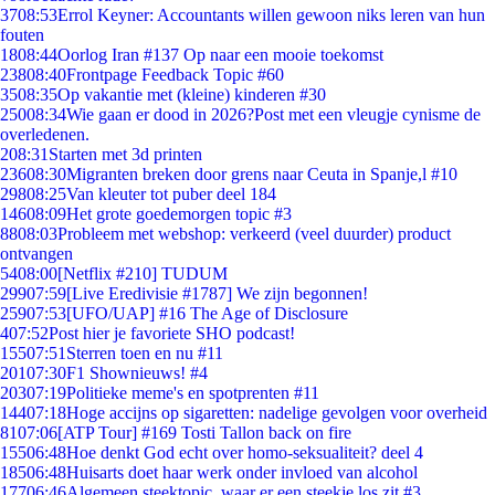
37
08:53
Errol Keyner: Accountants willen gewoon niks leren van hun
fouten
18
08:44
Oorlog Iran #137 Op naar een mooie toekomst
238
08:40
Frontpage Feedback Topic #60
35
08:35
Op vakantie met (kleine) kinderen #30
250
08:34
Wie gaan er dood in 2026?Post met een vleugje cynisme de
overledenen.
2
08:31
Starten met 3d printen
236
08:30
Migranten breken door grens naar Ceuta in Spanje,l #10
298
08:25
Van kleuter tot puber deel 184
146
08:09
Het grote goedemorgen topic #3
88
08:03
Probleem met webshop: verkeerd (veel duurder) product
ontvangen
54
08:00
[Netflix #210] TUDUM
299
07:59
[Live Eredivisie #1787] We zijn begonnen!
259
07:53
[UFO/UAP] #16 The Age of Disclosure
4
07:52
Post hier je favoriete SHO podcast!
155
07:51
Sterren toen en nu #11
201
07:30
F1 Shownieuws! #4
203
07:19
Politieke meme's en spotprenten #11
144
07:18
Hoge accijns op sigaretten: nadelige gevolgen voor overheid
81
07:06
[ATP Tour] #169 Tosti Tallon back on fire
155
06:48
Hoe denkt God echt over homo-seksualiteit? deel 4
185
06:48
Huisarts doet haar werk onder invloed van alcohol
177
06:46
Algemeen steektopic, waar er een steekje los zit #3