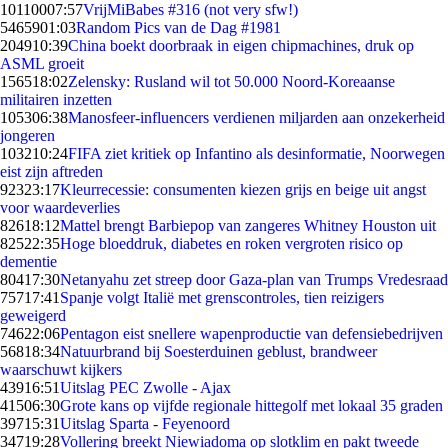
101100
07:57
VrijMiBabes #316 (not very sfw!)
54659
01:03
Random Pics van de Dag #1981
2049
10:39
China boekt doorbraak in eigen chipmachines, druk op
ASML groeit
1565
18:02
Zelensky: Rusland wil tot 50.000 Noord-Koreaanse
militairen inzetten
1053
06:38
Manosfeer-influencers verdienen miljarden aan onzekerheid
jongeren
1032
10:24
FIFA ziet kritiek op Infantino als desinformatie, Noorwegen
eist zijn aftreden
923
23:17
Kleurrecessie: consumenten kiezen grijs en beige uit angst
voor waardeverlies
826
18:12
Mattel brengt Barbiepop van zangeres Whitney Houston uit
825
22:35
Hoge bloeddruk, diabetes en roken vergroten risico op
dementie
804
17:30
Netanyahu zet streep door Gaza-plan van Trumps Vredesraad
757
17:41
Spanje volgt Italië met grenscontroles, tien reizigers
geweigerd
746
22:06
Pentagon eist snellere wapenproductie van defensiebedrijven
568
18:34
Natuurbrand bij Soesterduinen geblust, brandweer
waarschuwt kijkers
439
16:51
Uitslag PEC Zwolle - Ajax
415
06:30
Grote kans op vijfde regionale hittegolf met lokaal 35 graden
397
15:31
Uitslag Sparta - Feyenoord
347
19:28
Vollering breekt Niewiadoma op slotklim en pakt tweede