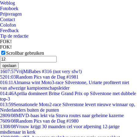
Weblog
Fotoboek
Prijsvragen
Contact
Colofon
Feedback
Tip de redactie
FOK!
FOK!
Scrollbar gebruiken
opslaan
16
07:57
VrijMiBabes #316 (not very sfw!)
52
01:03
Random Pics van de Dag #1981
0
16:11
Almansa wint Moto3-race Silverstone, Uriarte profiteert niet
van afwezige kampioenschapsleider
0
14:46
Aprilia domineert Britse Grand Prix op Silverstone met dubbele
top-3
0
13:59
Sensationele Moto2-race Silverstone levert nieuwe winnaar op,
Nederlanders buiten de punten
28
09/08
MIVD-baas lekt via Strava routes naar geheime kazerne
76
09/08
Random Pics van de Dag #1980
13
08/08
Vrouw krijgt 30 maanden cel voor afpersing 12-jarige
misdienaar in kerk