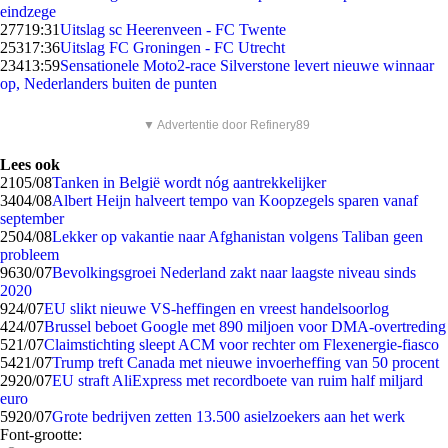
eindzege
277
19:31
Uitslag sc Heerenveen - FC Twente
253
17:36
Uitslag FC Groningen - FC Utrecht
234
13:59
Sensationele Moto2-race Silverstone levert nieuwe winnaar
op, Nederlanders buiten de punten
▼ Advertentie door Refinery89
Lees ook
21
05/08
Tanken in België wordt nóg aantrekkelijker
34
04/08
Albert Heijn halveert tempo van Koopzegels sparen vanaf
september
25
04/08
Lekker op vakantie naar Afghanistan volgens Taliban geen
probleem
96
30/07
Bevolkingsgroei Nederland zakt naar laagste niveau sinds
2020
9
24/07
EU slikt nieuwe VS-heffingen en vreest handelsoorlog
4
24/07
Brussel beboet Google met 890 miljoen voor DMA-overtreding
5
21/07
Claimstichting sleept ACM voor rechter om Flexenergie-fiasco
54
21/07
Trump treft Canada met nieuwe invoerheffing van 50 procent
29
20/07
EU straft AliExpress met recordboete van ruim half miljard
euro
59
20/07
Grote bedrijven zetten 13.500 asielzoekers aan het werk
Font-grootte: