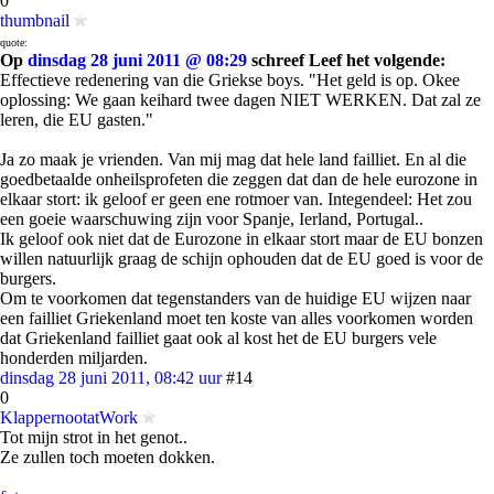
0
thumbnail
quote:
Op
dinsdag 28 juni 2011 @ 08:29
schreef Leef het volgende:
Effectieve redenering van die Griekse boys. "Het geld is op. Okee
oplossing: We gaan keihard twee dagen NIET WERKEN. Dat zal ze
leren, die EU gasten."
Ja zo maak je vrienden. Van mij mag dat hele land failliet. En al die
goedbetaalde onheilsprofeten die zeggen dat dan de hele eurozone in
elkaar stort: ik geloof er geen ene rotmoer van. Integendeel: Het zou
een goeie waarschuwing zijn voor Spanje, Ierland, Portugal..
Ik geloof ook niet dat de Eurozone in elkaar stort maar de EU bonzen
willen natuurlijk graag de schijn ophouden dat de EU goed is voor de
burgers.
Om te voorkomen dat tegenstanders van de huidige EU wijzen naar
een failliet Griekenland moet ten koste van alles voorkomen worden
dat Griekenland failliet gaat ook al kost het de EU burgers vele
honderden miljarden.
dinsdag 28 juni 2011, 08:42 uur
#14
0
KlappernootatWork
Tot mijn strot in het genot..
Ze zullen toch moeten dokken.