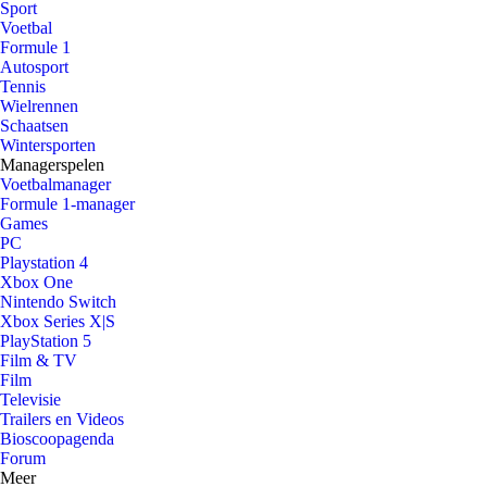
Sport
Voetbal
Formule 1
Autosport
Tennis
Wielrennen
Schaatsen
Wintersporten
Managerspelen
Voetbalmanager
Formule 1-manager
Games
PC
Playstation 4
Xbox One
Nintendo Switch
Xbox Series X|S
PlayStation 5
Film & TV
Film
Televisie
Trailers en Videos
Bioscoopagenda
Forum
Meer