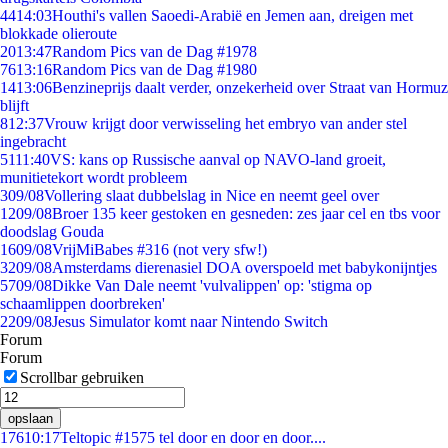
44
14:03
Houthi's vallen Saoedi-Arabië en Jemen aan, dreigen met
blokkade olieroute
20
13:47
Random Pics van de Dag #1978
76
13:16
Random Pics van de Dag #1980
14
13:06
Benzineprijs daalt verder, onzekerheid over Straat van Hormuz
blijft
8
12:37
Vrouw krijgt door verwisseling het embryo van ander stel
ingebracht
51
11:40
VS: kans op Russische aanval op NAVO-land groeit,
munitietekort wordt probleem
3
09/08
Vollering slaat dubbelslag in Nice en neemt geel over
12
09/08
Broer 135 keer gestoken en gesneden: zes jaar cel en tbs voor
doodslag Gouda
16
09/08
VrijMiBabes #316 (not very sfw!)
32
09/08
Amsterdams dierenasiel DOA overspoeld met babykonijntjes
57
09/08
Dikke Van Dale neemt 'vulvalippen' op: 'stigma op
schaamlippen doorbreken'
22
09/08
Jesus Simulator komt naar Nintendo Switch
Forum
Forum
Scrollbar gebruiken
opslaan
176
10:17
Teltopic #1575 tel door en door en door....