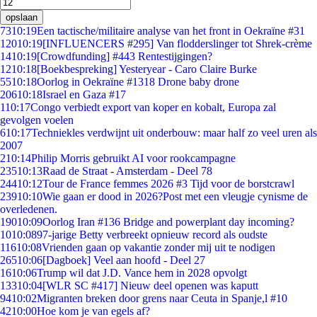
opslaan
73
10:19
Een tactische/militaire analyse van het front in Oekraïne #31
120
10:19
[INFLUENCERS #295] Van flodderslinger tot Shrek-crème
14
10:19
[Crowdfunding] #443 Rentestijgingen?
12
10:18
[Boekbespreking] Yesteryear - Caro Claire Burke
55
10:18
Oorlog in Oekraïne #1318 Drone baby drone
206
10:18
Israel en Gaza #17
1
10:17
Congo verbiedt export van koper en kobalt, Europa zal
gevolgen voelen
6
10:17
Techniekles verdwijnt uit onderbouw: maar half zo veel uren als
2007
2
10:14
Philip Morris gebruikt AI voor rookcampagne
235
10:13
Raad de Straat - Amsterdam - Deel 78
244
10:12
Tour de France femmes 2026 #3 Tijd voor de borstcrawl
239
10:10
Wie gaan er dood in 2026?Post met een vleugje cynisme de
overledenen.
190
10:09
Oorlog Iran #136 Bridge and powerplant day incoming?
10
10:08
97-jarige Betty verbreekt opnieuw record als oudste
116
10:08
Vrienden gaan op vakantie zonder mij uit te nodigen
265
10:06
[Dagboek] Veel aan hoofd - Deel 27
16
10:06
Trump wil dat J.D. Vance hem in 2028 opvolgt
133
10:04
[WLR SC #417] Nieuw deel openen was kaputt
94
10:02
Migranten breken door grens naar Ceuta in Spanje,l #10
42
10:00
Hoe kom je van egels af?