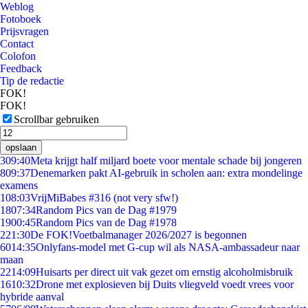
Weblog
Fotoboek
Prijsvragen
Contact
Colofon
Feedback
Tip de redactie
FOK!
FOK!
Scrollbar gebruiken
opslaan
3
09:40
Meta krijgt half miljard boete voor mentale schade bij jongeren
8
09:37
Denemarken pakt AI-gebruik in scholen aan: extra mondelinge
examens
1
08:03
VrijMiBabes #316 (not very sfw!)
18
07:34
Random Pics van de Dag #1979
19
00:45
Random Pics van de Dag #1978
2
21:30
De FOK!Voetbalmanager 2026/2027 is begonnen
60
14:35
Onlyfans-model met G-cup wil als NASA-ambassadeur naar
maan
22
14:09
Huisarts per direct uit vak gezet om ernstig alcoholmisbruik
16
10:32
Drone met explosieven bij Duits vliegveld voedt vrees voor
hybride aanval