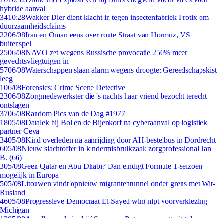
hybride aanval
34
10:28
Wakker Dier dient klacht in tegen insectenfabriek Protix om
duurzaamheidsclaims
22
06/08
Iran en Oman eens over route Straat van Hormuz, VS
buitenspel
25
06/08
NAVO zet wegens Russische provocatie 250% meer
gevechtsvliegtuigen in
57
06/08
Waterschappen slaan alarm wegens droogte: Gereedschapskist
leeg
1
06/08
Forensics: Crime Scene Detective
23
06/08
Zorgmedewerkster die 's nachts haar vriend bezocht terecht
ontslagen
37
06/08
Random Pics van de Dag #1977
18
05/08
Datalek bij Bol en de Bijenkorf na cyberaanval op logistiek
partner Ceva
34
05/08
Kind overleden na aanrijding door AH-bestelbus in Dordrecht
6
05/08
Nieuw slachtoffer in kindermisbruikzaak zorgprofessional Jan
B. (66)
3
05/08
Geen Qatar en Abu Dhabi? Dan eindigt Formule 1-seizoen
mogelijk in Europa
5
05/08
Litouwen vindt opnieuw migrantentunnel onder grens met Wit-
Rusland
46
05/08
Progressieve Democraat El-Sayed wint nipt voorverkiezing
Michigan