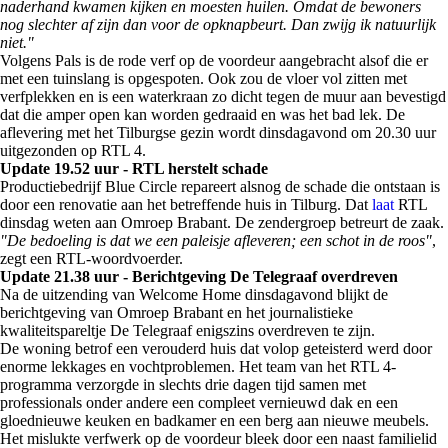
naderhand kwamen kijken en moesten huilen. Omdat de bewoners
nog slechter af zijn dan voor de opknapbeurt. Dan zwijg ik natuurlijk
niet."
Volgens Pals is de rode verf op de voordeur aangebracht alsof die er
met een tuinslang is opgespoten. Ook zou de vloer vol zitten met
verfplekken en is een waterkraan zo dicht tegen de muur aan bevestigd
dat die amper open kan worden gedraaid en was het bad lek. De
aflevering met het Tilburgse gezin wordt dinsdagavond om 20.30 uur
uitgezonden op RTL 4.
Update 19.52 uur - RTL herstelt schade
Productiebedrijf Blue Circle repareert alsnog de schade die ontstaan is
door een renovatie aan het betreffende huis in Tilburg. Dat
laat
RTL
dinsdag weten aan Omroep Brabant. De zendergroep betreurt de zaak.
"De bedoeling is dat we een paleisje afleveren; een schot in de roos"
,
zegt een RTL-woordvoerder.
Update 21.38 uur - Berichtgeving De Telegraaf overdreven
Na de uitzending van Welcome Home dinsdagavond blijkt de
berichtgeving van Omroep Brabant en het journalistieke
kwaliteitspareltje De Telegraaf enigszins overdreven te zijn.
De woning betrof een verouderd huis dat volop geteisterd werd door
enorme lekkages en vochtproblemen. Het team van het RTL 4-
programma verzorgde in slechts drie dagen tijd samen met
professionals onder andere een compleet vernieuwd dak en een
gloednieuwe keuken en badkamer en een berg aan nieuwe meubels.
Het mislukte verfwerk op de voordeur bleek door een naast familielid