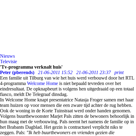
Nieuws
Televisie
'Tv-programma verknalt huis'
Peter (pberends)
21-06-2011 15:52
21-06-2011 23:37
print
Een familie uit Tilburg van wie het huis werd verbouwd door het RTL
4-programma
Welcome Home
is niet bepaald tevreden over het
eindresultaat. De opknapbeurt is volgens hen uitgedraaid op een totaal
fiasco, meldt De Telegraaf dinsdag.
In Welcome Home knapt presentatrice Natasja Froger samen met haar
team huizen op voor mensen die een zware tijd achter de rug hebben.
Ook de woning in de Korte Tuinstraat werd onder handen genomen.
Volgens buurtbewoonster Marjet Pals zitten de bewoners behoorlijk in
hun maag met de verbouwing. Pals neemt het namens de familie op in
het Brabants Dagblad. Het gezin is contractueel verplicht niks te
zeggen. Pals:
"Ik heb buurtbewoners en vrienden gezien die