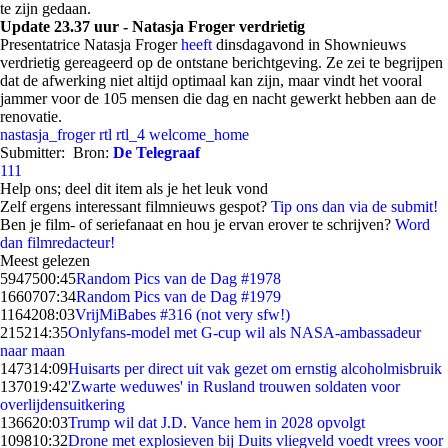
te zijn gedaan.
Update 23.37 uur - Natasja Froger verdrietig
Presentatrice Natasja Froger
heeft
dinsdagavond in Shownieuws
verdrietig gereageerd op de ontstane berichtgeving. Ze zei te begrijpen
dat de afwerking niet altijd optimaal kan zijn, maar vindt het vooral
jammer voor de 105 mensen die dag en nacht gewerkt hebben aan de
renovatie.
nastasja_froger
rtl
rtl_4
welcome_home
Submitter:
Bron:
De Telegraaf
111
Help ons; deel dit item als je het leuk vond
Zelf ergens interessant filmnieuws gespot?
Tip ons dan via de submit!
Ben je film- of seriefanaat en hou je ervan erover te schrijven?
Word
dan filmredacteur!
Meest gelezen
59475
00:45
Random Pics van de Dag #1978
16607
07:34
Random Pics van de Dag #1979
11642
08:03
VrijMiBabes #316 (not very sfw!)
2152
14:35
Onlyfans-model met G-cup wil als NASA-ambassadeur
naar maan
1473
14:09
Huisarts per direct uit vak gezet om ernstig alcoholmisbruik
1370
19:42
'Zwarte weduwes' in Rusland trouwen soldaten voor
overlijdensuitkering
1366
20:03
Trump wil dat J.D. Vance hem in 2028 opvolgt
1098
10:32
Drone met explosieven bij Duits vliegveld voedt vrees voor