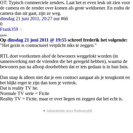
OT: Typisch commerciele zenders. Laat het er even leuk uit zien voor
de camera en de zender over komen als grote weldoener. En zodra de
camera dan uit gaat, zijn ze weg.
dinsdag 21 juni 2011, 20:27 uur
#66
0
Frank359
quote:
Op
dinsdag 21 juni 2011 @ 19:55
schreef frederik het volgende:
"Het gezin is contractueel verplicht niks te zeggen."
RTL doet voorkomen alsof de bewoners weggelokt worden (in
samenwerking met de vrienden die het geregeld hebben), waarna de
bewoners pas na afloop doorhebben dat er iets gedaan is in hun huis.
Dan snap ik alleen niet dat je een contract aangaat als je terugkomt en
het blijkt erger te zijn dan toen je vertrok.
Dat is reality TV he.
Normale TV serie = Fictie
Reality TV = Fictie, maar er over liegen en zeggen dat het echt is.
▼ Advertentie door Refinery89