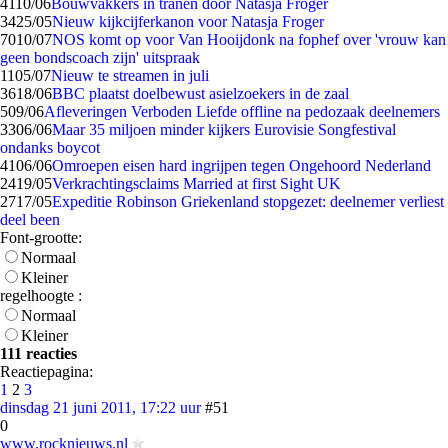
41
10/06
Bouwvakkers in tranen door Natasja Froger
34
25/05
Nieuw kijkcijferkanon voor Natasja Froger
70
10/07
NOS komt op voor Van Hooijdonk na fophef over 'vrouw kan
geen bondscoach zijn' uitspraak
11
05/07
Nieuw te streamen in juli
36
18/06
BBC plaatst doelbewust asielzoekers in de zaal
5
09/06
Afleveringen Verboden Liefde offline na pedozaak deelnemers
33
06/06
Maar 35 miljoen minder kijkers Eurovisie Songfestival
ondanks boycot
41
06/06
Omroepen eisen hard ingrijpen tegen Ongehoord Nederland
24
19/05
Verkrachtingsclaims Married at first Sight UK
27
17/05
Expeditie Robinson Griekenland stopgezet: deelnemer verliest
deel been
Font-grootte:
Normaal
Kleiner
regelhoogte :
Normaal
Kleiner
111 reacties
Reactiepagina:
1
2
3
dinsdag 21 juni 2011, 17:22 uur
#51
0
www.rocknieuws.nl