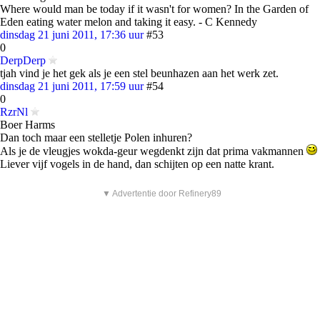
Where would man be today if it wasn't for women? In the Garden of
Eden eating water melon and taking it easy. - C Kennedy
dinsdag 21 juni 2011, 17:36 uur
#53
0
DerpDerp
tjah vind je het gek als je een stel beunhazen aan het werk zet.
dinsdag 21 juni 2011, 17:59 uur
#54
0
RzrNl
Boer Harms
Dan toch maar een stelletje Polen inhuren?
Als je de vleugjes wokda-geur wegdenkt zijn dat prima vakmannen
Liever vijf vogels in de hand, dan schijten op een natte krant.
▼ Advertentie door Refinery89