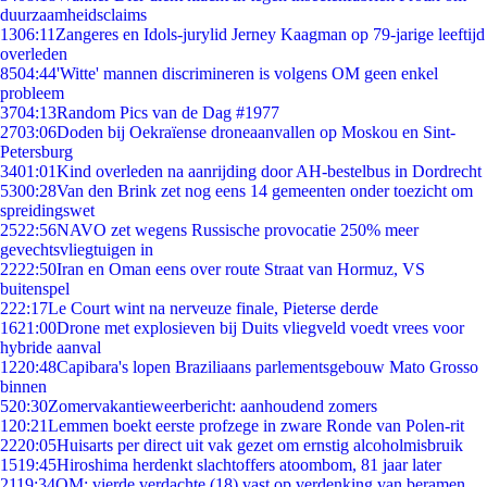
duurzaamheidsclaims
13
06:11
Zangeres en Idols-jurylid Jerney Kaagman op 79-jarige leeftijd
overleden
85
04:44
'Witte' mannen discrimineren is volgens OM geen enkel
probleem
37
04:13
Random Pics van de Dag #1977
27
03:06
Doden bij Oekraïense droneaanvallen op Moskou en Sint-
Petersburg
34
01:01
Kind overleden na aanrijding door AH-bestelbus in Dordrecht
53
00:28
Van den Brink zet nog eens 14 gemeenten onder toezicht om
spreidingswet
25
22:56
NAVO zet wegens Russische provocatie 250% meer
gevechtsvliegtuigen in
22
22:50
Iran en Oman eens over route Straat van Hormuz, VS
buitenspel
2
22:17
Le Court wint na nerveuze finale, Pieterse derde
16
21:00
Drone met explosieven bij Duits vliegveld voedt vrees voor
hybride aanval
12
20:48
Capibara's lopen Braziliaans parlementsgebouw Mato Grosso
binnen
5
20:30
Zomervakantieweerbericht: aanhoudend zomers
1
20:21
Lemmen boekt eerste profzege in zware Ronde van Polen-rit
22
20:05
Huisarts per direct uit vak gezet om ernstig alcoholmisbruik
15
19:45
Hiroshima herdenkt slachtoffers atoombom, 81 jaar later
21
19:34
OM: vierde verdachte (18) vast op verdenking van beramen