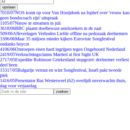
opslaan
70
10/07
NOS komt op voor Van Hooijdonk na fophef over 'vrouw kan
geen bondscoach zijn' uitspraak
11
05/07
Nieuw te streamen in juli
36
18/06
BBC plaatst doelbewust asielzoekers in de zaal
5
09/06
Afleveringen Verboden Liefde offline na pedozaak deelnemers
33
06/06
Maar 35 miljoen minder kijkers Eurovisie Songfestival
ondanks boycot
41
06/06
Omroepen eisen hard ingrijpen tegen Ongehoord Nederland
24
19/05
Verkrachtingsclaims Married at first Sight UK
27
17/05
Expeditie Robinson Griekenland stopgezet: deelnemer verliest
deel been
153
17/05
Bulgarije verrast en wint Songfestival, Israël pakt tweede
plek
14
16/05
Presentator Bas Westerweel (62) overlijdt onverwachts thuis,
dag voor verjaardag