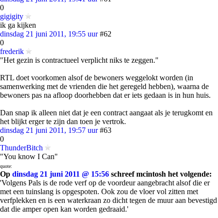
0
gigigity
ik ga kijken
dinsdag 21 juni 2011, 19:55 uur
#62
0
frederik
"Het gezin is contractueel verplicht niks te zeggen."
RTL doet voorkomen alsof de bewoners weggelokt worden (in
samenwerking met de vrienden die het geregeld hebben), waarna de
bewoners pas na afloop doorhebben dat er iets gedaan is in hun huis.
Dan snap ik alleen niet dat je een contract aangaat als je terugkomt en
het blijkt erger te zijn dan toen je vertrok.
dinsdag 21 juni 2011, 19:57 uur
#63
0
ThunderBitch
"You know I Can"
quote:
Op
dinsdag 21 juni 2011 @ 15:56
schreef mcintosh het volgende:
'Volgens Pals is de rode verf op de voordeur aangebracht alsof die er
met een tuinslang is opgespoten. Ook zou de vloer vol zitten met
verfplekken en is een waterkraan zo dicht tegen de muur aan bevestigd
dat die amper open kan worden gedraaid.'