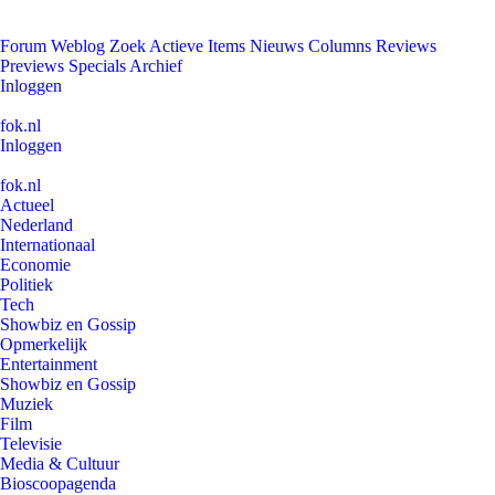
Forum
Weblog
Zoek
Actieve Items
Nieuws
Columns
Reviews
Previews
Specials
Archief
Inloggen
fok.nl
Inloggen
fok.nl
Actueel
Nederland
Internationaal
Economie
Politiek
Tech
Showbiz en Gossip
Opmerkelijk
Entertainment
Showbiz en Gossip
Muziek
Film
Televisie
Media & Cultuur
Bioscoopagenda