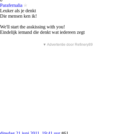
Parafernalia
Leuker als je denkt
Die mensen ken ik!
We'll start the asskissing with you!
Eindelijk iemand die denkt wat iedereen zegt
▼ Advertentie door Refinery89
dinsdag 21 juni 2011, 19:41 uur
#61