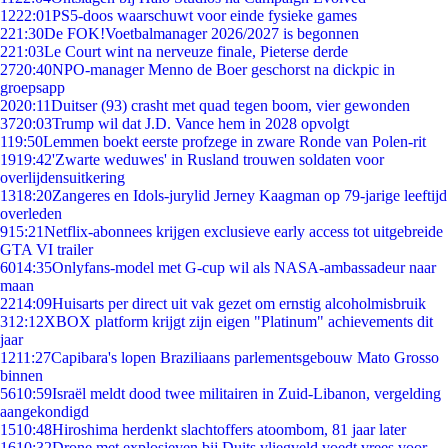
12
22:01
PS5-doos waarschuwt voor einde fysieke games
2
21:30
De FOK!Voetbalmanager 2026/2027 is begonnen
2
21:03
Le Court wint na nerveuze finale, Pieterse derde
27
20:40
NPO-manager Menno de Boer geschorst na dickpic in
groepsapp
20
20:11
Duitser (93) crasht met quad tegen boom, vier gewonden
37
20:03
Trump wil dat J.D. Vance hem in 2028 opvolgt
1
19:50
Lemmen boekt eerste profzege in zware Ronde van Polen-rit
19
19:42
'Zwarte weduwes' in Rusland trouwen soldaten voor
overlijdensuitkering
13
18:20
Zangeres en Idols-jurylid Jerney Kaagman op 79-jarige leeftijd
overleden
9
15:21
Netflix-abonnees krijgen exclusieve early access tot uitgebreide
GTA VI trailer
60
14:35
Onlyfans-model met G-cup wil als NASA-ambassadeur naar
maan
22
14:09
Huisarts per direct uit vak gezet om ernstig alcoholmisbruik
3
12:12
XBOX platform krijgt zijn eigen "Platinum" achievements dit
jaar
12
11:27
Capibara's lopen Braziliaans parlementsgebouw Mato Grosso
binnen
56
10:59
Israël meldt dood twee militairen in Zuid-Libanon, vergelding
aangekondigd
15
10:48
Hiroshima herdenkt slachtoffers atoombom, 81 jaar later
16
10:32
Drone met explosieven bij Duits vliegveld voedt vrees voor