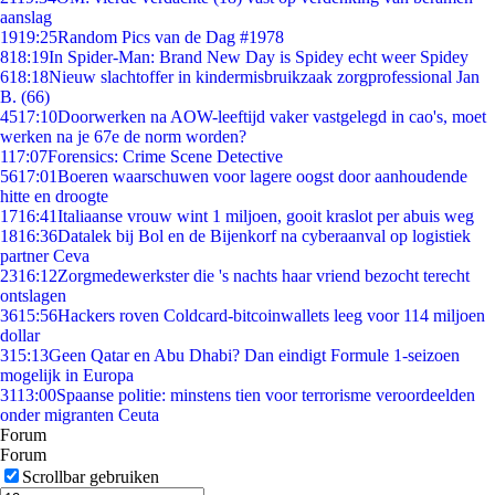
aanslag
19
19:25
Random Pics van de Dag #1978
8
18:19
In Spider-Man: Brand New Day is Spidey echt weer Spidey
6
18:18
Nieuw slachtoffer in kindermisbruikzaak zorgprofessional Jan
B. (66)
45
17:10
Doorwerken na AOW-leeftijd vaker vastgelegd in cao's, moet
werken na je 67e de norm worden?
1
17:07
Forensics: Crime Scene Detective
56
17:01
Boeren waarschuwen voor lagere oogst door aanhoudende
hitte en droogte
17
16:41
Italiaanse vrouw wint 1 miljoen, gooit kraslot per abuis weg
18
16:36
Datalek bij Bol en de Bijenkorf na cyberaanval op logistiek
partner Ceva
23
16:12
Zorgmedewerkster die 's nachts haar vriend bezocht terecht
ontslagen
36
15:56
Hackers roven Coldcard-bitcoinwallets leeg voor 114 miljoen
dollar
3
15:13
Geen Qatar en Abu Dhabi? Dan eindigt Formule 1-seizoen
mogelijk in Europa
31
13:00
Spaanse politie: minstens tien voor terrorisme veroordeelden
onder migranten Ceuta
Forum
Forum
Scrollbar gebruiken