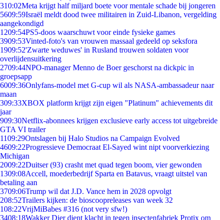
3
10:02
Meta krijgt half miljard boete voor mentale schade bij jongeren
56
09:59
Israël meldt dood twee militairen in Zuid-Libanon, vergelding
aangekondigd
12
09:54
PS5-doos waarschuwt voor einde fysieke games
39
09:53
Vinted-foto's van vrouwen massaal gedeeld op seksfora
19
09:52
'Zwarte weduwes' in Rusland trouwen soldaten voor
overlijdensuitkering
27
09:44
NPO-manager Menno de Boer geschorst na dickpic in
groepsapp
60
09:36
Onlyfans-model met G-cup wil als NASA-ambassadeur naar
maan
3
09:33
XBOX platform krijgt zijn eigen "Platinum" achievements dit
jaar
9
09:30
Netflix-abonnees krijgen exclusieve early access tot uitgebreide
GTA VI trailer
11
09:29
Ontslagen bij Halo Studios na Campaign Evolved
46
09:22
Progressieve Democraat El-Sayed wint nipt voorverkiezing
Michigan
20
09:22
Duitser (93) crasht met quad tegen boom, vier gewonden
13
09:08
Accell, moederbedrijf Sparta en Batavus, vraagt uitstel van
betaling aan
37
09:06
Trump wil dat J.D. Vance hem in 2028 opvolgt
2
08:52
Trailers kijken: de bioscoopreleases van week 32
1
08:22
VrijMiBabes #316 (not very sfw!)
34
08:18
Wakker Dier dient klacht in tegen insectenfabriek Protix om