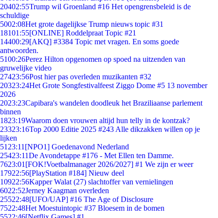
204
02:55
Trump wil Groenland #16 Het opengrensbeleid is de
schuldige
50
02:08
Het grote dagelijkse Trump nieuws topic #31
181
01:55
[ONLINE] Roddelpraat Topic #21
144
00:29
[AKQ] #3384 Topic met vragen. En soms goede
antwoorden.
51
00:26
Perez Hilton opgenomen op spoed na uitzenden van
gruwelijke video
274
23:56
Post hier pas overleden muzikanten #32
203
23:24
Het Grote Songfestivalfeest Ziggo Dome #5 13 november
2026
20
23:23
Capibara's wandelen doodleuk het Braziliaanse parlement
binnen
18
23:19
Waarom doen vrouwen altijd hun telly in de kontzak?
233
23:16
Top 2000 Editie 2025 #243 Alle dikzakken willen op je
lijken
51
23:11
[NPO1] Goedenavond Nederland
254
23:11
De Avondetappe #176 - Met Ellen ten Damme.
76
23:01
[FOK!Voetbalmanager 2026/2027] #1 We zijn er weer
179
22:56
[PlayStation #184] Nieuw deel
109
22:56
Kapper Walat (27) slachtoffer van vernielingen
60
22:52
Jerney Kaagman overleden
255
22:48
[UFO/UAP] #16 The Age of Disclosure
75
22:48
Het Moestuintopic #37 Bloesem in de bomen
55
22:46
[Netflix Games] #1