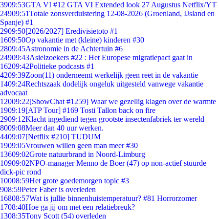
39
09:53
GTA VI #12 GTA VI Extended look 27 Augustus Netflix/YT
249
09:51
Totale zonsverduistering 12-08-2026 (Groenland, IJsland en
Spanje) #1
29
09:50
[2026/2027] Eredivisietoto #1
16
09:50
Op vakantie met (kleine) kinderen #30
28
09:45
Astronomie in de Achtertuin #6
249
09:43
Asielzoekers #22 : Het Europese migratiepact gaat in
162
09:42
Politieke podcasts #1
42
09:39
Zoon(11) onderneemt werkelijk geen reet in de vakantie
14
09:24
Rechtszaak dodelijk ongeluk uitgesteld vanwege vakantie
advocaat
120
09:22
[ShowChat #1259] Waar we gezellig klagen over de warmte
19
09:19
[ATP Tour] #169 Tosti Tallon back on fire
29
09:12
Klacht ingediend tegen grootste insectenfabriek ter wereld
80
09:08
Meer dan 40 uur werken.
44
09:07
[Netflix #210] TUDUM
19
09:05
Vrouwen willen geen man meer #30
136
09:02
Grote natuurbrand in Noord-Limburg
109
09:02
NPO-manager Menno de Boer (47) op non-actief stuurde
dick-pic rond
100
08:59
Het grote goedemorgen topic #3
9
08:59
Peter Faber is overleden
168
08:57
Wat is jullie binnenhuistemperatuur? #81 Horrorzomer
17
08:40
Hoe ga jij om met een relatiebreuk?
13
08:35
Tony Scott (54) overleden