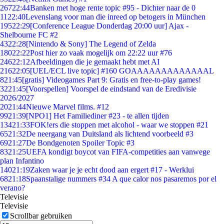
267
22:44
Banken met hoge rente topic #95 - Dichter naar de 0
11
22:40
Levenslang voor man die inreed op betogers in München
195
22:29
[Conference League Donderdag 20:00 uur] Ajax -
Shelbourne FC #2
43
22:28
[Nintendo & Sony] The Legend of Zelda
180
22:22
Post hier zo vaak mogelijk om 22:22 uur #76
246
22:12
Afbeeldingen die je gemaakt hebt met AI
216
22:05
[UEL/ECL live topic] #160 GOAAAAAAAAAAAAAL
8
21:45
[gratis] Videogames Part 9: Gratis en free-to-play games!
32
21:45
[Voorspellen] Voorspel de eindstand van de Eredivisie
2026/2027
20
21:44
Nieuwe Marvel films. #12
99
21:39
[NPO1] Het Familiediner #23 - te allen tijden
134
21:33
FOK!ers die stoppen met alcohol - waar we stoppen #21
65
21:32
De neergang van Duitsland als lichtend voorbeeld #3
69
21:27
De Bondgenoten Spoiler Topic #3
83
21:25
UEFA kondigt boycot van FIFA-competities aan vanwege
plan Infantino
140
21:19
Zaken waar je je echt dood aan ergert #17 - Werklui
68
21:18
Spaanstalige nummers #34 A que calor nos pasaremos por el
verano?
Televisie
Televisie
Scrollbar gebruiken