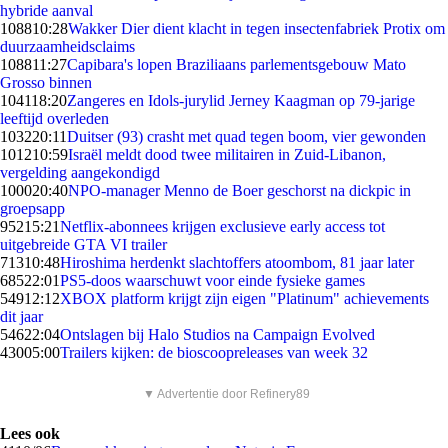
hybride aanval
1088
10:28
Wakker Dier dient klacht in tegen insectenfabriek Protix om
duurzaamheidsclaims
1088
11:27
Capibara's lopen Braziliaans parlementsgebouw Mato
Grosso binnen
1041
18:20
Zangeres en Idols-jurylid Jerney Kaagman op 79-jarige
leeftijd overleden
1032
20:11
Duitser (93) crasht met quad tegen boom, vier gewonden
1012
10:59
Israël meldt dood twee militairen in Zuid-Libanon,
vergelding aangekondigd
1000
20:40
NPO-manager Menno de Boer geschorst na dickpic in
groepsapp
952
15:21
Netflix-abonnees krijgen exclusieve early access tot
uitgebreide GTA VI trailer
713
10:48
Hiroshima herdenkt slachtoffers atoombom, 81 jaar later
685
22:01
PS5-doos waarschuwt voor einde fysieke games
549
12:12
XBOX platform krijgt zijn eigen "Platinum" achievements
dit jaar
546
22:04
Ontslagen bij Halo Studios na Campaign Evolved
430
05:00
Trailers kijken: de bioscoopreleases van week 32
▼ Advertentie door Refinery89
Lees ook