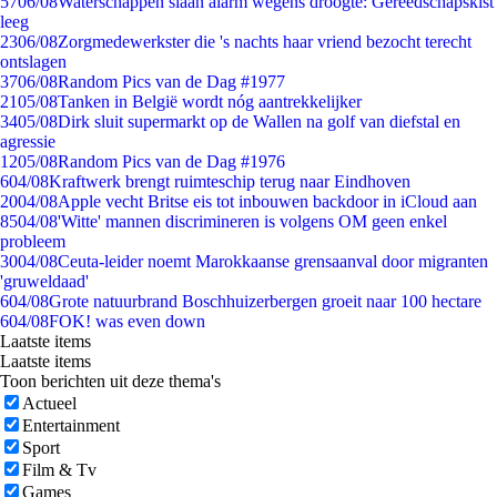
57
06/08
Waterschappen slaan alarm wegens droogte: Gereedschapskist
leeg
23
06/08
Zorgmedewerkster die 's nachts haar vriend bezocht terecht
ontslagen
37
06/08
Random Pics van de Dag #1977
21
05/08
Tanken in België wordt nóg aantrekkelijker
34
05/08
Dirk sluit supermarkt op de Wallen na golf van diefstal en
agressie
12
05/08
Random Pics van de Dag #1976
6
04/08
Kraftwerk brengt ruimteschip terug naar Eindhoven
20
04/08
Apple vecht Britse eis tot inbouwen backdoor in iCloud aan
85
04/08
'Witte' mannen discrimineren is volgens OM geen enkel
probleem
30
04/08
Ceuta-leider noemt Marokkaanse grensaanval door migranten
'gruweldaad'
6
04/08
Grote natuurbrand Boschhuizerbergen groeit naar 100 hectare
6
04/08
FOK! was even down
Laatste items
Laatste items
Toon berichten uit deze thema's
Actueel
Entertainment
Sport
Film & Tv
Games