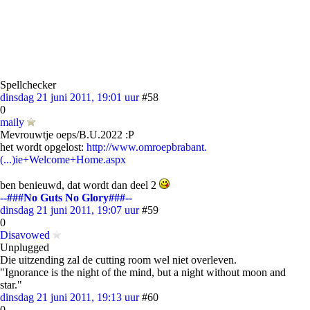
Spellchecker
dinsdag 21 juni 2011, 19:01 uur
#58
0
maily
Mevrouwtje oeps/B.U.2022 :P
het wordt opgelost:
http://www.omroepbrabant.
(...)ie+Welcome+Home.aspx
ben benieuwd, dat wordt dan deel 2
--###No Guts No Glory###--
dinsdag 21 juni 2011, 19:07 uur
#59
0
Disavowed
Unplugged
Die uitzending zal de cutting room wel niet overleven.
"Ignorance is the night of the mind, but a night without moon and
star."
dinsdag 21 juni 2011, 19:13 uur
#60
0