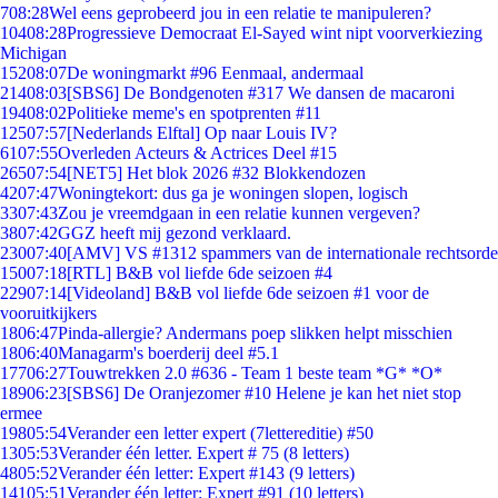
7
08:28
Wel eens geprobeerd jou in een relatie te manipuleren?
104
08:28
Progressieve Democraat El-Sayed wint nipt voorverkiezing
Michigan
152
08:07
De woningmarkt #96 Eenmaal, andermaal
214
08:03
[SBS6] De Bondgenoten #317 We dansen de macaroni
194
08:02
Politieke meme's en spotprenten #11
125
07:57
[Nederlands Elftal] Op naar Louis IV?
61
07:55
Overleden Acteurs & Actrices Deel #15
265
07:54
[NET5] Het blok 2026 #32 Blokkendozen
42
07:47
Woningtekort: dus ga je woningen slopen, logisch
33
07:43
Zou je vreemdgaan in een relatie kunnen vergeven?
38
07:42
GGZ heeft mij gezond verklaard.
230
07:40
[AMV] VS #1312 spammers van de internationale rechtsorde
150
07:18
[RTL] B&B vol liefde 6de seizoen #4
229
07:14
[Videoland] B&B vol liefde 6de seizoen #1 voor de
vooruitkijkers
18
06:47
Pinda-allergie? Andermans poep slikken helpt misschien
18
06:40
Managarm's boerderij deel #5.1
177
06:27
Touwtrekken 2.0 #636 - Team 1 beste team *G* *O*
189
06:23
[SBS6] De Oranjezomer #10 Helene je kan het niet stop
ermee
198
05:54
Verander een letter expert (7lettereditie) #50
13
05:53
Verander één letter. Expert # 75 (8 letters)
48
05:52
Verander één letter: Expert #143 (9 letters)
141
05:51
Verander één letter: Expert #91 (10 letters)