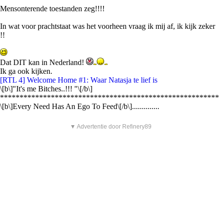
Mensonterende toestanden zeg!!!!
In wat voor prachtstaat was het voorheen vraag ik mij af, ik kijk zeker
!!
Dat DIT kan in Nederland!
Ik ga ook kijken.
[RTL 4] Welcome Home #1: Waar Natasja te lief is
\[b\]"It's me Bitches..!!! "\[/b\]
********************************************************
\[b\]Every Need Has An Ego To Feed\[/b\]..............
▼ Advertentie door Refinery89