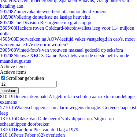
13
05/08
Accell, moederbedrijf Sparta en Batavus, vraagt uitstel van
betaling aan
5
05/08
Zomervakantieweerbericht: aanhoudend zomers
1
05/08
Vollering de sterkste na lastige heuvelrit
8
05/08
The Division Resurgence nu gratis op pc
36
05/08
Hackers roven Coldcard-bitcoinwallets leeg voor 114 miljoen
dollar
45
05/08
Doorwerken na AOW-leeftijd vaker vastgelegd in cao's, moet
werken na je 67e de norm worden?
39
05/08
Vinted-foto's van vrouwen massaal gedeeld op seksfora
1
05/08
Nieuwe XBOX Game Pass titels voor de eerste helft van de
maand augustus
Actieve items
Actieve items
Scrollbar gebruiken
opslaan
8
10:19
Denemarken pakt AI-gebruik in scholen aan: extra mondelinge
examens
57
10:16
Waterschappen slaan alarm wegens droogte: Gereedschapskist
leeg
13
10:16
Dikke Van Dale neemt 'vulvalippen' op: 'stigma op
schaamlippen doorbreken'
18
10:11
Random Pics van de Dag #1979
9
10:10
Peter Faber (82) overleden