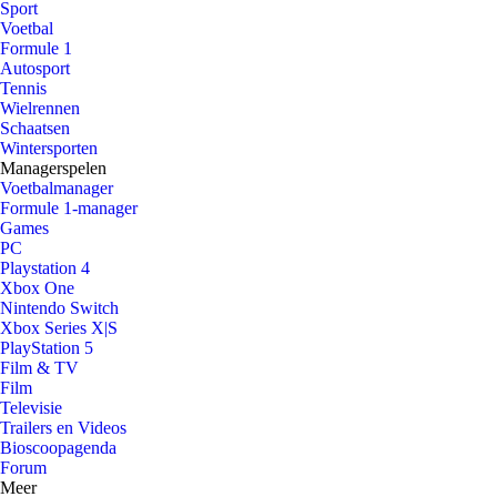
Sport
Voetbal
Formule 1
Autosport
Tennis
Wielrennen
Schaatsen
Wintersporten
Managerspelen
Voetbalmanager
Formule 1-manager
Games
PC
Playstation 4
Xbox One
Nintendo Switch
Xbox Series X|S
PlayStation 5
Film & TV
Film
Televisie
Trailers en Videos
Bioscoopagenda
Forum
Meer