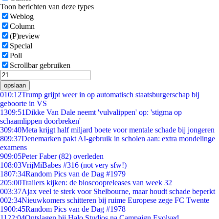
Toon berichten van deze types
Weblog
Column
(P)review
Special
Poll
Scrollbar gebruiken
opslaan
0
10:12
Trump grijpt weer in op automatisch staatsburgerschap bij
geboorte in VS
13
09:51
Dikke Van Dale neemt 'vulvalippen' op: 'stigma op
schaamlippen doorbreken'
3
09:40
Meta krijgt half miljard boete voor mentale schade bij jongeren
8
09:37
Denemarken pakt AI-gebruik in scholen aan: extra mondelinge
examens
9
09:05
Peter Faber (82) overleden
1
08:03
VrijMiBabes #316 (not very sfw!)
18
07:34
Random Pics van de Dag #1979
2
05:00
Trailers kijken: de bioscoopreleases van week 32
0
03:37
Ajax veel te sterk voor Shelbourne, maar houdt schade beperkt
0
02:34
Nieuwkomers schitteren bij ruime Europese zege FC Twente
19
00:45
Random Pics van de Dag #1978
11
22:04
Ontslagen bij Halo Studios na Campaign Evolved