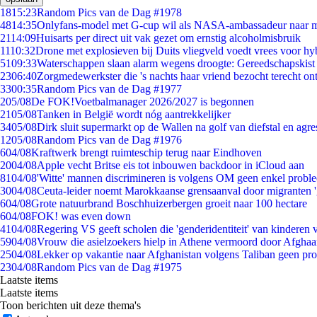
18
15:23
Random Pics van de Dag #1978
48
14:35
Onlyfans-model met G-cup wil als NASA-ambassadeur naar 
21
14:09
Huisarts per direct uit vak gezet om ernstig alcoholmisbruik
11
10:32
Drone met explosieven bij Duits vliegveld voedt vrees voor hy
51
09:33
Waterschappen slaan alarm wegens droogte: Gereedschapskist
23
06:40
Zorgmedewerkster die 's nachts haar vriend bezocht terecht on
33
00:35
Random Pics van de Dag #1977
2
05/08
De FOK!Voetbalmanager 2026/2027 is begonnen
21
05/08
Tanken in België wordt nóg aantrekkelijker
34
05/08
Dirk sluit supermarkt op de Wallen na golf van diefstal en agre
12
05/08
Random Pics van de Dag #1976
6
04/08
Kraftwerk brengt ruimteschip terug naar Eindhoven
20
04/08
Apple vecht Britse eis tot inbouwen backdoor in iCloud aan
81
04/08
'Witte' mannen discrimineren is volgens OM geen enkel probl
30
04/08
Ceuta-leider noemt Marokkaanse grensaanval door migranten 
6
04/08
Grote natuurbrand Boschhuizerbergen groeit naar 100 hectare
6
04/08
FOK! was even down
41
04/08
Regering VS geeft scholen die 'genderidentiteit' van kinderen
59
04/08
Vrouw die asielzoekers hielp in Athene vermoord door Afghaa
25
04/08
Lekker op vakantie naar Afghanistan volgens Taliban geen pr
23
04/08
Random Pics van de Dag #1975
Laatste items
Laatste items
Toon berichten uit deze thema's