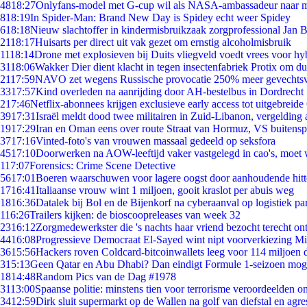
48
18:27
Onlyfans-model met G-cup wil als NASA-ambassadeur naar 
8
18:19
In Spider-Man: Brand New Day is Spidey echt weer Spidey
6
18:18
Nieuw slachtoffer in kindermisbruikzaak zorgprofessional Jan B
21
18:17
Huisarts per direct uit vak gezet om ernstig alcoholmisbruik
11
18:14
Drone met explosieven bij Duits vliegveld voedt vrees voor hy
31
18:06
Wakker Dier dient klacht in tegen insectenfabriek Protix om 
21
17:59
NAVO zet wegens Russische provocatie 250% meer gevechtsvl
33
17:57
Kind overleden na aanrijding door AH-bestelbus in Dordrecht
2
17:46
Netflix-abonnees krijgen exclusieve early access tot uitgebreide
39
17:31
Israël meldt dood twee militairen in Zuid-Libanon, vergeldin
19
17:29
Iran en Oman eens over route Straat van Hormuz, VS buitensp
37
17:16
Vinted-foto's van vrouwen massaal gedeeld op seksfora
45
17:10
Doorwerken na AOW-leeftijd vaker vastgelegd in cao's, moet
1
17:07
Forensics: Crime Scene Detective
56
17:01
Boeren waarschuwen voor lagere oogst door aanhoudende hitt
17
16:41
Italiaanse vrouw wint 1 miljoen, gooit kraslot per abuis weg
18
16:36
Datalek bij Bol en de Bijenkorf na cyberaanval op logistiek pa
1
16:26
Trailers kijken: de bioscoopreleases van week 32
23
16:12
Zorgmedewerkster die 's nachts haar vriend bezocht terecht on
44
16:08
Progressieve Democraat El-Sayed wint nipt voorverkiezing M
36
15:56
Hackers roven Coldcard-bitcoinwallets leeg voor 114 miljoen d
3
15:13
Geen Qatar en Abu Dhabi? Dan eindigt Formule 1-seizoen moge
18
14:48
Random Pics van de Dag #1978
31
13:00
Spaanse politie: minstens tien voor terrorisme veroordeelden 
34
12:59
Dirk sluit supermarkt op de Wallen na golf van diefstal en agre