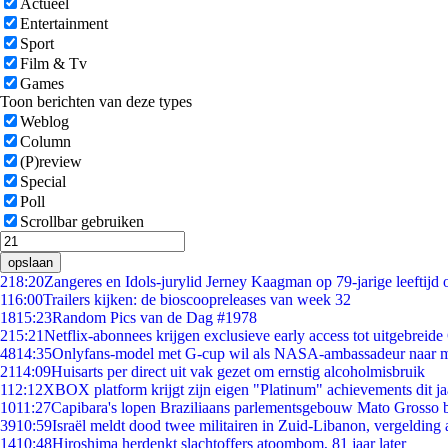
Actueel
Entertainment
Sport
Film & Tv
Games
Toon berichten van deze types
Weblog
Column
(P)review
Special
Poll
Scrollbar gebruiken
opslaan
2
18:20
Zangeres en Idols-jurylid Jerney Kaagman op 79-jarige leeftijd 
1
16:00
Trailers kijken: de bioscoopreleases van week 32
18
15:23
Random Pics van de Dag #1978
2
15:21
Netflix-abonnees krijgen exclusieve early access tot uitgebreide
48
14:35
Onlyfans-model met G-cup wil als NASA-ambassadeur naar 
21
14:09
Huisarts per direct uit vak gezet om ernstig alcoholmisbruik
1
12:12
XBOX platform krijgt zijn eigen "Platinum" achievements dit ja
10
11:27
Capibara's lopen Braziliaans parlementsgebouw Mato Grosso 
39
10:59
Israël meldt dood twee militairen in Zuid-Libanon, vergeldin
14
10:48
Hiroshima herdenkt slachtoffers atoombom, 81 jaar later