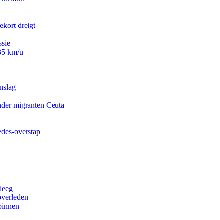
ekort dreigt
ssie
235 km/u
nslag
onder migranten Ceuta
edes-overstap
leeg
overleden
binnen