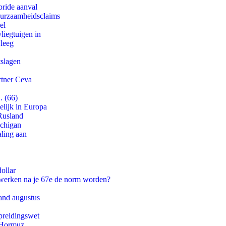
bride aanval
duurzaamheidsclaims
el
iegtuigen in
 leeg
tslagen
rtner Ceva
. (66)
lijk in Europa
Rusland
ichigan
aling aan
ollar
 werken na je 67e de norm worden?
and augustus
preidingswet
n Hormuz