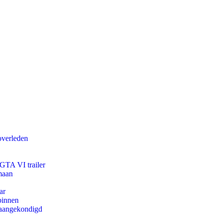
overleden
 GTA VI trailer
maan
ar
binnen
g aangekondigd