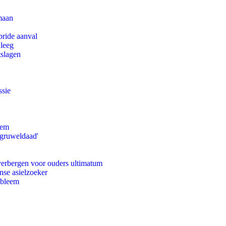
maan
bride aanval
 leeg
tslagen
ssie
eem
'gruweldaad'
 verbergen voor ouders ultimatum
nse asielzoeker
obleem