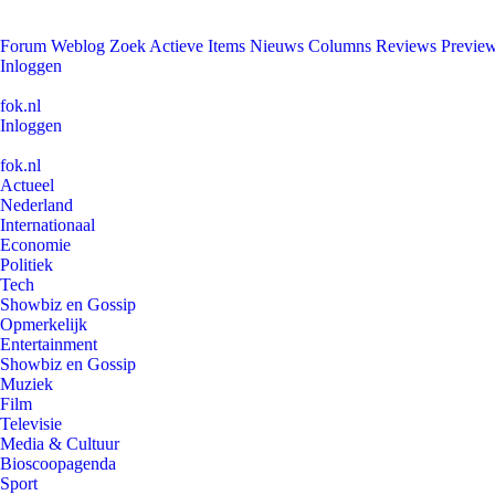
Forum
Weblog
Zoek
Actieve Items
Nieuws
Columns
Reviews
Previe
Inloggen
fok.nl
Inloggen
fok.nl
Actueel
Nederland
Internationaal
Economie
Politiek
Tech
Showbiz en Gossip
Opmerkelijk
Entertainment
Showbiz en Gossip
Muziek
Film
Televisie
Media & Cultuur
Bioscoopagenda
Sport