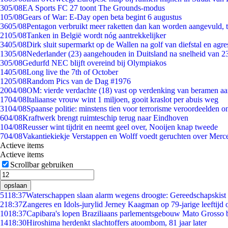
3
05/08
EA Sports FC 27 toont The Grounds-modus
1
05/08
Gears of War: E-Day open beta begint 6 augustus
36
05/08
Pentagon verbruikt meer raketten dan kan worden aangevuld, t
21
05/08
Tanken in België wordt nóg aantrekkelijker
34
05/08
Dirk sluit supermarkt op de Wallen na golf van diefstal en agre
13
05/08
Nederlander (23) aangehouden in Duitsland na snelheid van 
3
05/08
Gedurfd NEC blijft overeind bij Olympiakos
14
05/08
Long live the 7th of October
12
05/08
Random Pics van de Dag #1976
20
04/08
OM: vierde verdachte (18) vast op verdenking van beramen aa
17
04/08
Italiaanse vrouw wint 1 miljoen, gooit kraslot per abuis weg
31
04/08
Spaanse politie: minstens tien voor terrorisme veroordeelden 
6
04/08
Kraftwerk brengt ruimteschip terug naar Eindhoven
1
04/08
Reusser wint tijdrit en neemt geel over, Nooijen knap tweede
7
04/08
Vakantiekiekje Verstappen en Wolff voedt geruchten over Merc
Actieve items
Actieve items
Scrollbar gebruiken
opslaan
51
18:37
Waterschappen slaan alarm wegens droogte: Gereedschapskist 
2
18:37
Zangeres en Idols-jurylid Jerney Kaagman op 79-jarige leeftijd 
10
18:37
Capibara's lopen Braziliaans parlementsgebouw Mato Grosso 
14
18:30
Hiroshima herdenkt slachtoffers atoombom, 81 jaar later