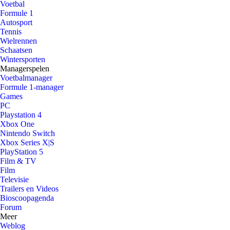
Voetbal
Formule 1
Autosport
Tennis
Wielrennen
Schaatsen
Wintersporten
Managerspelen
Voetbalmanager
Formule 1-manager
Games
PC
Playstation 4
Xbox One
Nintendo Switch
Xbox Series X|S
PlayStation 5
Film & TV
Film
Televisie
Trailers en Videos
Bioscoopagenda
Forum
Meer
Weblog