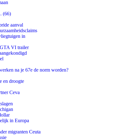
maan
. (66)
bride aanval
duurzaamheidsclaims
iegtuigen in
 GTA VI trailer
g aangekondigd
el
 werken na je 67e de norm worden?
e en droogte
rtner Ceva
tslagen
ichigan
ollar
lijk in Europa
onder migranten Ceuta
ssie