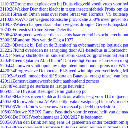
11
10:32
Drone met explosieven bij Duits vliegveld voedt vrees voor hy
31
10:28
Wakker Dier dient klacht in tegen insectenfabriek Protix om 
19
10:16
Iran en Oman eens over route Straat van Hormuz, VS buitensp
21
10:08
NAVO zet wegens Russische provocatie 250% meer gevechtsvl
51
09:33
Waterschappen slaan alarm wegens droogte: Gereedschapskist
1
07:00
Forensics: Crime Scene Detective
23
06:40
Zorgmedewerkster die 's nachts haar vriend bezocht terecht on
33
00:35
Random Pics van de Dag #1977
18
22:40
Datalek bij Bol en de Bijenkorf na cyberaanval op logistiek pa
33
22:27
Kind overleden na aanrijding door AH-bestelbus in Dordrecht
6
22:14
Nieuw slachtoffer in kindermisbruikzaak zorgprofessional Jan B
3
20:49
Geen Qatar en Abu Dhabi? Dan eindigt Formule 1-seizoen moge
5
20:44
Litouwen vindt opnieuw migrantentunnel onder grens met Wit-
44
20:34
Progressieve Democraat El-Sayed wint nipt voorverkiezing M
11
20:24
Accell, moederbedrijf Sparta en Batavus, vraagt uitstel van bet
4
20:11
Zomervakantieweerbericht: aanhoudend zomers
1
19:48
Vollering de sterkste na lastige heuvelrit
8
05/08
The Division Resurgence nu gratis op pc
36
05/08
Hackers roven Coldcard-bitcoinwallets leeg voor 114 miljoen d
45
05/08
Doorwerken na AOW-leeftijd vaker vastgelegd in cao's, moet
37
05/08
Vinted-foto's van vrouwen massaal gedeeld op seksfora
1
05/08
Nieuwe XBOX Game Pass titels voor de eerste helft van de ma
2
05/08
De FOK!Voetbalmanager 2026/2027 is begonnen
50
05/08
Van den Brink zet nog eens 14 gemeenten onder toezicht om s
18
05/08
Iran overweegt Europese hulp bij ruimen mijnen in Straat va