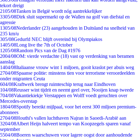
tekort dreigt
21
05/08
Tanken in België wordt nóg aantrekkelijker
33
05/08
Dirk sluit supermarkt op de Wallen na golf van diefstal en
agressie
13
05/08
Nederlander (23) aangehouden in Duitsland na snelheid van
235 km/u
3
05/08
Gedurfd NEC blijft overeind bij Olympiakos
14
05/08
Long live the 7th of October
12
05/08
Random Pics van de Dag #1976
20
04/08
OM: vierde verdachte (18) vast op verdenking van beramen
aanslag
14
04/08
Italiaanse vrouw wint 1 miljoen, gooit kraslot per abuis weg
27
04/08
Spaanse politie: minstens tien voor terrorisme veroordeelden
onder migranten Ceuta
6
04/08
Kraftwerk brengt ruimteschip terug naar Eindhoven
1
04/08
Reusser wint tijdrit en neemt geel over, Nooijen knap tweede
7
04/08
Vakantiekiekje Verstappen en Wolff voedt geruchten over
Mercedes-overstap
18
04/08
Spotify bereikt mijlpaal, voor het eerst 300 miljoen premium-
abonnees
27
04/08
Houthi's vallen luchthaven Najran in Saoedi-Arabië aan
32
04/08
Albert Heijn halveert tempo van Koopzegels sparen vanaf
september
55
04/08
Boeren waarschuwen voor lagere oogst door aanhoudende