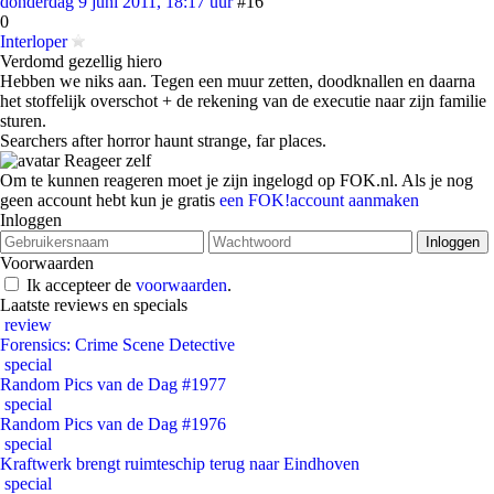
donderdag 9 juni 2011, 18:17 uur
#16
0
Interloper
Verdomd gezellig hiero
Hebben we niks aan. Tegen een muur zetten, doodknallen en daarna
het stoffelijk overschot + de rekening van de executie naar zijn familie
sturen.
Searchers after horror haunt strange, far places.
Reageer zelf
Om te kunnen reageren moet je zijn ingelogd op FOK.nl. Als je nog
geen account hebt kun je gratis
een FOK!account aanmaken
Inloggen
Voorwaarden
Ik accepteer de
voorwaarden
.
Laatste reviews en specials
review
Forensics: Crime Scene Detective
special
Random Pics van de Dag #1977
special
Random Pics van de Dag #1976
special
Kraftwerk brengt ruimteschip terug naar Eindhoven
special