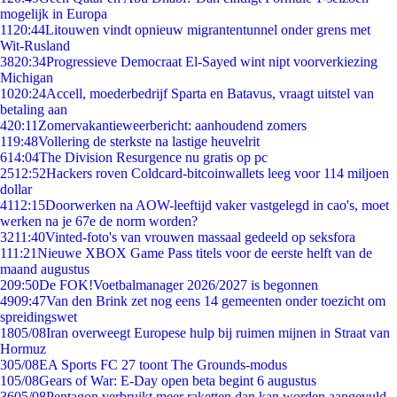
mogelijk in Europa
11
20:44
Litouwen vindt opnieuw migrantentunnel onder grens met
Wit-Rusland
38
20:34
Progressieve Democraat El-Sayed wint nipt voorverkiezing
Michigan
10
20:24
Accell, moederbedrijf Sparta en Batavus, vraagt uitstel van
betaling aan
4
20:11
Zomervakantieweerbericht: aanhoudend zomers
1
19:48
Vollering de sterkste na lastige heuvelrit
6
14:04
The Division Resurgence nu gratis op pc
25
12:52
Hackers roven Coldcard-bitcoinwallets leeg voor 114 miljoen
dollar
41
12:15
Doorwerken na AOW-leeftijd vaker vastgelegd in cao's, moet
werken na je 67e de norm worden?
32
11:40
Vinted-foto's van vrouwen massaal gedeeld op seksfora
1
11:21
Nieuwe XBOX Game Pass titels voor de eerste helft van de
maand augustus
2
09:50
De FOK!Voetbalmanager 2026/2027 is begonnen
49
09:47
Van den Brink zet nog eens 14 gemeenten onder toezicht om
spreidingswet
18
05/08
Iran overweegt Europese hulp bij ruimen mijnen in Straat van
Hormuz
3
05/08
EA Sports FC 27 toont The Grounds-modus
1
05/08
Gears of War: E-Day open beta begint 6 augustus
36
05/08
Pentagon verbruikt meer raketten dan kan worden aangevuld,