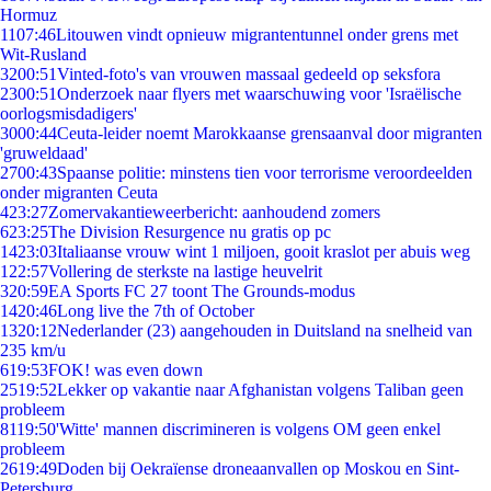
Hormuz
11
07:46
Litouwen vindt opnieuw migrantentunnel onder grens met
Wit-Rusland
32
00:51
Vinted-foto's van vrouwen massaal gedeeld op seksfora
23
00:51
Onderzoek naar flyers met waarschuwing voor 'Israëlische
oorlogsmisdadigers'
30
00:44
Ceuta-leider noemt Marokkaanse grensaanval door migranten
'gruweldaad'
27
00:43
Spaanse politie: minstens tien voor terrorisme veroordeelden
onder migranten Ceuta
4
23:27
Zomervakantieweerbericht: aanhoudend zomers
6
23:25
The Division Resurgence nu gratis op pc
14
23:03
Italiaanse vrouw wint 1 miljoen, gooit kraslot per abuis weg
1
22:57
Vollering de sterkste na lastige heuvelrit
3
20:59
EA Sports FC 27 toont The Grounds-modus
14
20:46
Long live the 7th of October
13
20:12
Nederlander (23) aangehouden in Duitsland na snelheid van
235 km/u
6
19:53
FOK! was even down
25
19:52
Lekker op vakantie naar Afghanistan volgens Taliban geen
probleem
81
19:50
'Witte' mannen discrimineren is volgens OM geen enkel
probleem
26
19:49
Doden bij Oekraïense droneaanvallen op Moskou en Sint-
Petersburg