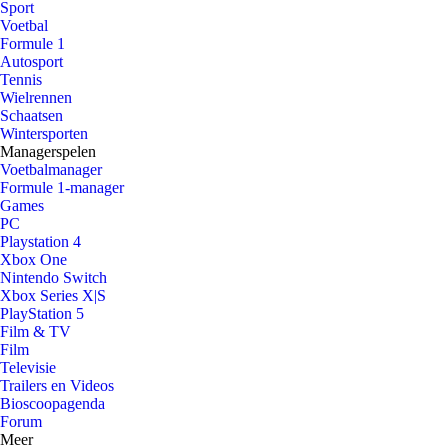
Sport
Voetbal
Formule 1
Autosport
Tennis
Wielrennen
Schaatsen
Wintersporten
Managerspelen
Voetbalmanager
Formule 1-manager
Games
PC
Playstation 4
Xbox One
Nintendo Switch
Xbox Series X|S
PlayStation 5
Film & TV
Film
Televisie
Trailers en Videos
Bioscoopagenda
Forum
Meer