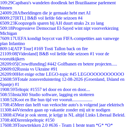
1
09:29
Capibara's wandelen doodleuk het Braziliaanse parlement
binnen
240
09:28
Afbeeldingen die je gemaakt hebt met AI
80
09:27
[RTL] B&B vol liefde 6de seizoen #4
65
09:23
Koopzegels sparen bij AH duurt straks 2x zo lang
5
09:18
Progressieve Democraat El-Sayed wint nipt voorverkiezing
Michigan
76
09:17
UEFA kondigt boycot van FIFA-competities aan vanwege
plan Infantino
8
09:14
[ATP Tour] #169 Tosti Tallon back on fire
211
09:08
[Videoland] B&B vol liefde 6de seizoen #1 voor de
vooruitkijkers
282
09:05
[Crowdfunding] #442 Golfbanen en betere projecten.....
206
09:02
Russia vs Ukraine #91
262
09:00
Het enige echte LEGO-topic #45 LEGOOOOOOOOOOO
236
08:59
Totale zonsverduistering 12-08-2026 (Groenland, IJsland en
Spanje) #1
19
08:59
Teltopic #1557 tel door en door en door....
5
08:55
Insta360 Studio software, lagging en stotteren
13
08:52
Koot en Bie hun tijd ver vooruit..................
17
08:45
Meer dan helft van verkochte auto's is volgend jaar elektrisch
113
08:44
Vrienden gaan op vakantie zonder mij uit te nodigen
138
08:43
Wat je ook stemt, je krijgt in NL altijd Links Liberaal Beleid.
37
08:40
Dierenlepeltopic #150
176
08:39
Touwtrekken 2.0 #636 - Team 1 beste team *G* *O*