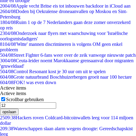
hitte en droogte
20
04/08
Apple vecht Britse eis tot inbouwen backdoor in iCloud aan
26
04/08
Doden bij Oekraïense droneaanvallen op Moskou en Sint-
Petersburg
18
04/08
Ruim 1 op de 7 Nederlanders gaan deze zomer onverzekerd
op reis
23
04/08
Onderzoek naar flyers met waarschuwing voor 'Israëlische
oorlogsmisdadigers'
81
04/08
'Witte' mannen discrimineren is volgens OM geen enkel
probleem
5
04/08
Street Fighter 6-fans weer over de zeik vanwege nieuwste patch
30
04/08
Ceuta-leider noemt Marokkaanse grensaanval door migranten
'gruweldaad'
5
04/08
Control Resonant kost je 30 uur om uit te spelen
6
04/08
Grote natuurbrand Boschhuizerbergen groeit naar 100 hectare
6
04/08
FOK! was even down
Actieve items
Actieve items
Scrollbar gebruiken
opslaan
25
09:38
Hackers roven Coldcard-bitcoinwallets leeg voor 114 miljoen
dollar
2
09:38
Waterschappen slaan alarm wegens droogte: Gereedschapskist
leeg