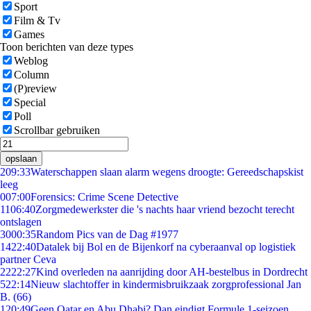
Sport
Film & Tv
Games
Toon berichten van deze types
Weblog
Column
(P)review
Special
Poll
Scrollbar gebruiken
opslaan
2
09:33
Waterschappen slaan alarm wegens droogte: Gereedschapskist
leeg
0
07:00
Forensics: Crime Scene Detective
11
06:40
Zorgmedewerkster die 's nachts haar vriend bezocht terecht
ontslagen
30
00:35
Random Pics van de Dag #1977
14
22:40
Datalek bij Bol en de Bijenkorf na cyberaanval op logistiek
partner Ceva
22
22:27
Kind overleden na aanrijding door AH-bestelbus in Dordrecht
5
22:14
Nieuw slachtoffer in kindermisbruikzaak zorgprofessional Jan
B. (66)
1
20:49
Geen Qatar en Abu Dhabi? Dan eindigt Formule 1-seizoen