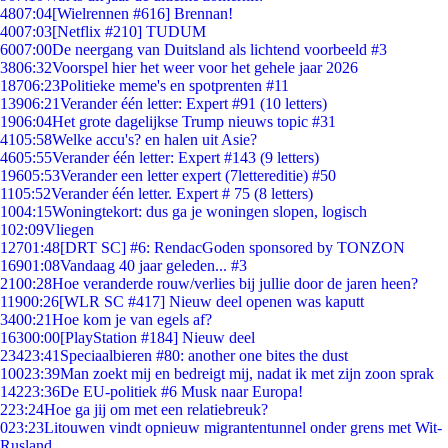
48
07:04
[Wielrennen #616] Brennan!
40
07:03
[Netflix #210] TUDUM
60
07:00
De neergang van Duitsland als lichtend voorbeeld #3
38
06:32
Voorspel hier het weer voor het gehele jaar 2026
187
06:23
Politieke meme's en spotprenten #11
139
06:21
Verander één letter: Expert #91 (10 letters)
19
06:04
Het grote dagelijkse Trump nieuws topic #31
41
05:58
Welke accu's? en halen uit Asie?
46
05:55
Verander één letter: Expert #143 (9 letters)
196
05:53
Verander een letter expert (7lettereditie) #50
11
05:52
Verander één letter. Expert # 75 (8 letters)
10
04:15
Woningtekort: dus ga je woningen slopen, logisch
1
02:09
Vliegen
127
01:48
[DRT SC] #6: RendacGoden sponsored by TONZON
169
01:08
Vandaag 40 jaar geleden... #3
21
00:28
Hoe veranderde rouw/verlies bij jullie door de jaren heen?
119
00:26
[WLR SC #417] Nieuw deel openen was kaputt
34
00:21
Hoe kom je van egels af?
163
00:00
[PlayStation #184] Nieuw deel
234
23:41
Speciaalbieren #80: another one bites the dust
100
23:39
Man zoekt mij en bedreigt mij, nadat ik met zijn zoon sprak
142
23:36
De EU-politiek #6 Musk naar Europa!
2
23:24
Hoe ga jij om met een relatiebreuk?
0
23:23
Litouwen vindt opnieuw migrantentunnel onder grens met Wit-
Rusland