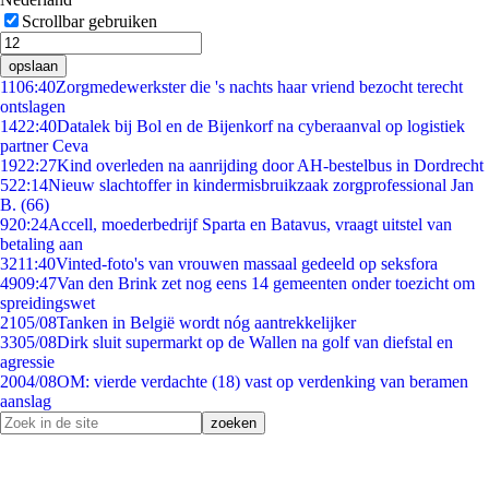
Scrollbar gebruiken
opslaan
11
06:40
Zorgmedewerkster die 's nachts haar vriend bezocht terecht
ontslagen
14
22:40
Datalek bij Bol en de Bijenkorf na cyberaanval op logistiek
partner Ceva
19
22:27
Kind overleden na aanrijding door AH-bestelbus in Dordrecht
5
22:14
Nieuw slachtoffer in kindermisbruikzaak zorgprofessional Jan
B. (66)
9
20:24
Accell, moederbedrijf Sparta en Batavus, vraagt uitstel van
betaling aan
32
11:40
Vinted-foto's van vrouwen massaal gedeeld op seksfora
49
09:47
Van den Brink zet nog eens 14 gemeenten onder toezicht om
spreidingswet
21
05/08
Tanken in België wordt nóg aantrekkelijker
33
05/08
Dirk sluit supermarkt op de Wallen na golf van diefstal en
agressie
20
04/08
OM: vierde verdachte (18) vast op verdenking van beramen
aanslag