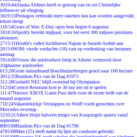
30
19:44
Alaska Airlines heeft er genoeg van en zet Christelijke
influencer uit vliegtuig
36
19:33
Pentagon verbruikt meer raketten dan kan worden aangevuld,
tekort dreigt
1
18:54
Gears of War: E-Day open beta begint 6 augustus
18
18:16
Spotify bereikt mijlpaal, voor het eerst 300 miljoen premium-
abonnees
27
15:11
Houthi's vallen luchthaven Najran in Saoedi-Arabië aan
20
15:09
OM: vierde verdachte (18) vast op verdenking van beramen
aanslag
59
14:06
Vrouw die asielzoekers hielp in Athene vermoord door
Afghaanse asielzoeker
6
13:26
Grote natuurbrand Boschhuizerbergen groeit naar 100 hectare
30
12:35
Random Pics van de Dag #1973
3
12:28
Gedurfd NEC blijft overeind bij Olympiakos
5
12:04
Control Resonant kost je 30 uur om uit te spelen
1
11:47
Nieuwe XBOX Game Pass titels voor de eerste helft van de
maand augustus
7
10:24
Vakantiekiekje Verstappen en Wolff voedt geruchten over
Mercedes-overstap
32
10:21
Albert Heijn halveert tempo van Koopzegels sparen vanaf
september
80
05/08
Random Pics van de Dag #1798
47
05/08
Man (25) sterft nadat hij lijm als condoom gebruikt
41
05/08
Regering VS geeft scholen die 'genderidentiteit' van kinderen