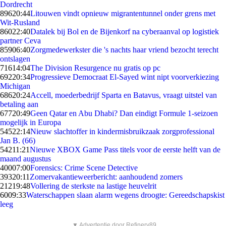
Dordrecht
896
20:44
Litouwen vindt opnieuw migrantentunnel onder grens met
Wit-Rusland
860
22:40
Datalek bij Bol en de Bijenkorf na cyberaanval op logistiek
partner Ceva
859
06:40
Zorgmedewerkster die 's nachts haar vriend bezocht terecht
ontslagen
716
14:04
The Division Resurgence nu gratis op pc
692
20:34
Progressieve Democraat El-Sayed wint nipt voorverkiezing
Michigan
686
20:24
Accell, moederbedrijf Sparta en Batavus, vraagt uitstel van
betaling aan
677
20:49
Geen Qatar en Abu Dhabi? Dan eindigt Formule 1-seizoen
mogelijk in Europa
545
22:14
Nieuw slachtoffer in kindermisbruikzaak zorgprofessional
Jan B. (66)
542
11:21
Nieuwe XBOX Game Pass titels voor de eerste helft van de
maand augustus
400
07:00
Forensics: Crime Scene Detective
393
20:11
Zomervakantieweerbericht: aanhoudend zomers
212
19:48
Vollering de sterkste na lastige heuvelrit
60
09:33
Waterschappen slaan alarm wegens droogte: Gereedschapskist
leeg
▼ Advertentie door Refinery89