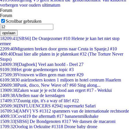
verbergen voor ouders ultimatum
Forum
Forum
Scrollbar gebruiken
opslaan
182
09:41
[SBS6] De Oranjezomer #10 Helene je kan het niet stop
ermee
22
09:40
Migranten breken door grens naar Ceuta in Spanje,l #10
4
09:40
Draai hier alle platen in je platenkast #32 (The Torture Never
Stops)
249
09:39
[Dagboek] Veel aan hoofd - Deel 27
91
09:39
Het grote goedemorgen topic #3
275
09:39
Vrouwen willen geen man meer #29
61
09:38
30 asielzoekers kosten 1 miljoen in hotel centrum Haarlem
206
09:38
Punk, disco, New Wave of? #60 Sing along...
139
09:38
Zaken waar je je echt dood aan ergert #17 - Werklui
14
09:38
Aftellen naar de kerstdagen
174
09:37
Zuunig zijn, it's a way of life! #22
205
09:36
[INFLUENCERS #294] supermarkt Safari
167
09:34
[AMV] VS #1312 spammers van de internationale rechtsorde
40
09:33
Covid19 the aftermath #17 bananenmilkshake
15
09:33
[SBS6] De Bondgenoten #317 We dansen de macaroni
17
09:32
Oorlog in Oekraïne #1318 Drone baby drone