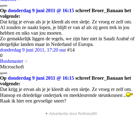
quote:
Op
donderdag 9 juni 2011 @ 16:15
schreef Broer_Banaan het
volgende:
Dat krijg je ervan als je je kleedt als een sletje. Ze vroeg er zelf om.
Al zouden ze naakt lopen, je blijft er van af als zij geen trek in jou
hebben en niks van jou moeten.
Zo gemakkelijk liggen de regels, we zijn hier niet in Saudi Arabié of
dergelijke landen maar in Nederland of Europa.
donderdag 9 juni 2011, 17:20 uur
#14
0
Bushmaster
Microschoft
quote:
Op
donderdag 9 juni 2011 @ 16:15
schreef Broer_Banaan het
volgende:
Dat krijg je ervan als je je kleedt als een sletje. Ze vroeg er zelf om.
Hansop en driedelige onderjurk en meekleurende steunkousen
Raak ik hier een gevoelige sneer?
▼ Advertentie door Refinery89