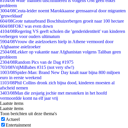
81
04/08
'Witte' mannen discrimineren is volgens OM geen enkel
probleem
30
04/08
Ceuta-leider noemt Marokkaanse grensaanval door migranten
'gruweldaad'
6
04/08
Grote natuurbrand Boschhuizerbergen groeit naar 100 hectare
6
04/08
FOK! was even down
41
04/08
Regering VS geeft scholen die 'genderidentiteit' van kinderen
verbergen voor ouders ultimatum
59
04/08
Vrouw die asielzoekers hielp in Athene vermoord door
Afghaanse asielzoeker
25
04/08
Lekker op vakantie naar Afghanistan volgens Taliban geen
probleem
23
04/08
Random Pics van de Dag #1975
7
03/08
VrijMiBabes #315 (not very sfw!)
10
03/08
Spider-Man: Brand New Day knalt naar bijna 800 miljoen
euro in eerste weekend
11
03/08
Phil Collins dronk zich bijna dood, kinderen moesten al
afscheid nemen
34
03/08
Man die zesjarig jochie met messteken in het hoofd
vermoordde komt na elf jaar vrij
Laatste items
Laatste items
Toon berichten uit deze thema's
Actueel
Entertainment