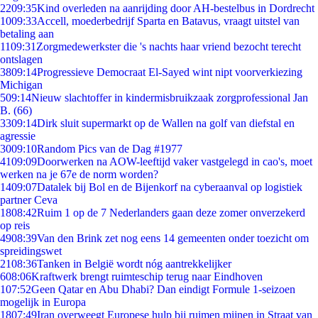
22
09:35
Kind overleden na aanrijding door AH-bestelbus in Dordrecht
10
09:33
Accell, moederbedrijf Sparta en Batavus, vraagt uitstel van
betaling aan
11
09:31
Zorgmedewerkster die 's nachts haar vriend bezocht terecht
ontslagen
38
09:14
Progressieve Democraat El-Sayed wint nipt voorverkiezing
Michigan
5
09:14
Nieuw slachtoffer in kindermisbruikzaak zorgprofessional Jan
B. (66)
33
09:14
Dirk sluit supermarkt op de Wallen na golf van diefstal en
agressie
30
09:10
Random Pics van de Dag #1977
41
09:09
Doorwerken na AOW-leeftijd vaker vastgelegd in cao's, moet
werken na je 67e de norm worden?
14
09:07
Datalek bij Bol en de Bijenkorf na cyberaanval op logistiek
partner Ceva
18
08:42
Ruim 1 op de 7 Nederlanders gaan deze zomer onverzekerd
op reis
49
08:39
Van den Brink zet nog eens 14 gemeenten onder toezicht om
spreidingswet
21
08:36
Tanken in België wordt nóg aantrekkelijker
6
08:06
Kraftwerk brengt ruimteschip terug naar Eindhoven
1
07:52
Geen Qatar en Abu Dhabi? Dan eindigt Formule 1-seizoen
mogelijk in Europa
18
07:49
Iran overweegt Europese hulp bij ruimen mijnen in Straat van