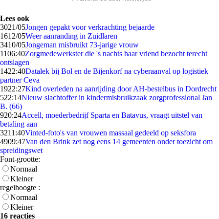
Lees ook
30
21/05
Jongen gepakt voor verkrachting bejaarde
16
12/05
Weer aanranding in Zuidlaren
34
10/05
Jongeman misbruikt 73-jarige vrouw
11
06:40
Zorgmedewerkster die 's nachts haar vriend bezocht terecht
ontslagen
14
22:40
Datalek bij Bol en de Bijenkorf na cyberaanval op logistiek
partner Ceva
19
22:27
Kind overleden na aanrijding door AH-bestelbus in Dordrecht
5
22:14
Nieuw slachtoffer in kindermisbruikzaak zorgprofessional Jan
B. (66)
9
20:24
Accell, moederbedrijf Sparta en Batavus, vraagt uitstel van
betaling aan
32
11:40
Vinted-foto's van vrouwen massaal gedeeld op seksfora
49
09:47
Van den Brink zet nog eens 14 gemeenten onder toezicht om
spreidingswet
Font-grootte:
Normaal
Kleiner
regelhoogte :
Normaal
Kleiner
16 reacties