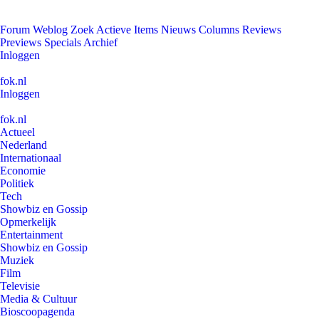
Forum
Weblog
Zoek
Actieve Items
Nieuws
Columns
Reviews
Previews
Specials
Archief
Inloggen
fok.nl
Inloggen
fok.nl
Actueel
Nederland
Internationaal
Economie
Politiek
Tech
Showbiz en Gossip
Opmerkelijk
Entertainment
Showbiz en Gossip
Muziek
Film
Televisie
Media & Cultuur
Bioscoopagenda