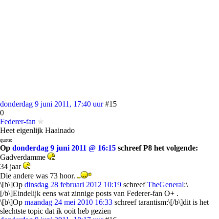
donderdag 9 juni 2011, 17:40 uur
#15
0
Federer-fan
Heet eigenlijk Haainado
quote:
Op
donderdag 9 juni 2011 @ 16:15
schreef P8 het volgende:
Gadverdamme
34 jaar
Die andere was 73 hoor.
\[b\]Op
dinsdag 28 februari 2012 10:19
schreef
TheGeneral
:\
[/b\]Eindelijk eens wat zinnige posts van Federer-fan O+ .
\[b\]Op
maandag 24 mei 2010 16:33
schreef tarantism:\[/b\]dit is het
slechtste topic dat ik ooit heb gezien