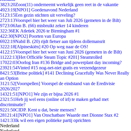
38
23:20
Zoon(11) onderneemt werkelijk geen reet in de vakantie
49
23:19
[NPO1] Goedenavond Nederland
51
23:15
Een gezin stichten uit verveling?
27
23:13
Voorspel hier het weer van Juli 2026 (gemeten in de Bilt)
97
23:06
Jan B. (66) misbruikt zeker 14 kinderen
3
22:36
EK Atletiek 2026 te Birmingham #1
4
22:30
[NPO2] Poorten van Europa
69
22:19
Nabil B. (20) rijdt fietser aan tijdens dollemansrit
32
22:18
[Alpineskiën] #20 Op weg naar de OS!
41
22:15
Voorspel hier het weer van Juni 2026 (gemeten in de Bilt)
112
22:13
[Het Officiële Steam Topic #201] Steamrolled
170
22:03
Oorlog Iran #136 Bridge and powerplant day incoming?
239
21:54
Vinted #15 nog-net-niet gratis en verzendgezeur
84
21:53
[Britse politiek] #141 Declining Gracefully Was Never Really
an Option
31
21:52
[Voorspellen] Voorspel de eindstand van de Eredivisie
2026/2027
143
21:51
[NPO1] We zijn er bijna 2026 #1
23
21:51
Heb jij wel eens (online of irl) te maken gehad met
discriminatie?
92
21:50
CIDP. Kent u dat, beste mensen?
281
21:41
[NPO1] Van Onschatbare Waarde met Dionne Stax #2
14
21:33
Ik wil een eigen politieke partij oprichten
Nederland
Nederland