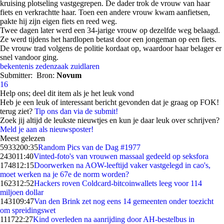
kruising plotseling vastgegrepen. De dader trok de vrouw van haar
fiets en verkrachtte haar. Toen een andere vrouw kwam aanfietsen,
pakte hij zijn eigen fiets en reed weg.
Twee dagen later werd een 34-jarige vrouw op dezelfde weg belaagd.
Ze werd tijdens het hardlopen betast door een jongeman op een fiets.
De vrouw trad volgens de politie kordaat op, waardoor haar belager er
snel vandoor ging.
bekentenis
zedenzaak
zuidlaren
Submitter:
Bron:
Novum
16
Help ons; deel dit item als je het leuk vond
Heb je een leuk of interessant bericht gevonden dat je graag op FOK!
terug ziet?
Tip ons dan via de submit!
Zoek jij altijd de leukste nieuwtjes en kun je daar leuk over schrijven?
Meld je aan als nieuwsposter!
Meest gelezen
59332
00:35
Random Pics van de Dag #1977
2430
11:40
Vinted-foto's van vrouwen massaal gedeeld op seksfora
1748
12:15
Doorwerken na AOW-leeftijd vaker vastgelegd in cao's,
moet werken na je 67e de norm worden?
1623
12:52
Hackers roven Coldcard-bitcoinwallets leeg voor 114
miljoen dollar
1431
09:47
Van den Brink zet nog eens 14 gemeenten onder toezicht
om spreidingswet
1117
22:27
Kind overleden na aanrijding door AH-bestelbus in