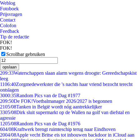
Weblog
Fotoboek
Prijsvragen
Contact
Colofon
Feedback
Tip de redactie
FOK!
FOK!
Scrollbar gebruiken
opslaan
2
09:33
Waterschappen slaan alarm wegens droogte: Gereedschapskist
leeg
11
06:40
Zorgmedewerkster die 's nachts haar vriend bezocht terecht
ontslagen
30
00:35
Random Pics van de Dag #1977
2
09:50
De FOK!Voetbalmanager 2026/2027 is begonnen
21
05/08
Tanken in België wordt nóg aantrekkelijker
33
05/08
Dirk sluit supermarkt op de Wallen na golf van diefstal en
agressie
12
05/08
Random Pics van de Dag #1976
6
04/08
Kraftwerk brengt ruimteschip terug naar Eindhoven
20
04/08
Apple vecht Britse eis tot inbouwen backdoor in iCloud aan