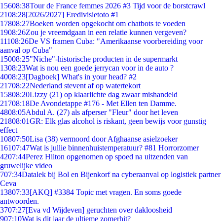
156
08:38
Tour de France femmes 2026 #3 Tijd voor de borstcrawl
21
08:28
[2026/2027] Eredivisietoto #1
178
08:27
Boeken worden opgekocht om chatbots te voeden
19
08:26
Zou je vreemdgaan in een relatie kunnen vergeven?
111
08:26
De VS framen Cuba: "Amerikaanse voorbereiding voor
aanval op Cuba"
150
08:25
"Niche"-historische producten in de supermarkt
13
08:23
Wat is nou een goede jerrycan voor in de auto ?
40
08:23
[Dagboek] What's in your head? #2
217
08:22
Nederland stevent af op watertekort
158
08:20
Lizzy (21) op klaarlichte dag zwaar mishandeld
217
08:18
De Avondetappe #176 - Met Ellen ten Damme.
48
08:05
Abdul A. (27) als afperser "Fleur" door het leven
218
08:01
GR: Elk glas alcohol is riskant, geen bewijs voor gunstig
effect
108
07:50
Lisa (38) vermoord door Afghaanse asielzoeker
161
07:47
Wat is jullie binnenhuistemperatuur? #81 Horrorzomer
42
07:44
Perez Hilton opgenomen op spoed na uitzenden van
gruwelijke video
7
07:34
Datalek bij Bol en Bijenkorf na cyberaanval op logistiek partner
Ceva
138
07:33
[AKQ] #3384 Topic met vragen. En soms goede
antwoorden.
37
07:27
[Eva vd Wijdeven] geruchten over dakloosheid
9
07:10
Wat is dit jaar de ultieme zomerhit?