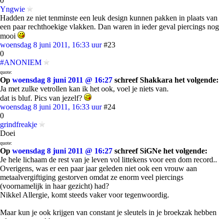
0
Yngwie
Hadden ze niet tenminste een leuk design kunnen pakken in plaats van
een paar rechthoekige vlakken. Dan waren in ieder geval piercings nog
mooi
woensdag 8 juni 2011, 16:33 uur
#23
0
#ANONIEM
quote:
Op
woensdag 8 juni 2011 @ 16:27
schreef Shakkara het volgende:
Ja met zulke vetrollen kan ik het ook, voel je niets van.
dat is bluf. Pics van jezelf?
woensdag 8 juni 2011, 16:33 uur
#24
0
grindfreakje
Doei
quote:
Op
woensdag 8 juni 2011 @ 16:27
schreef SiGNe het volgende:
Je hele lichaam de rest van je leven vol littekens voor een dom record..
Overigens, was er een paar jaar geleden niet ook een vrouw aan
metaalvergiftiging gestorven omdat ze enorm veel piercings
(voornamelijk in haar gezicht) had?
Nikkel Allergie, komt steeds vaker voor tegenwoordig.
Maar kun je ook krijgen van constant je sleutels in je broekzak hebben