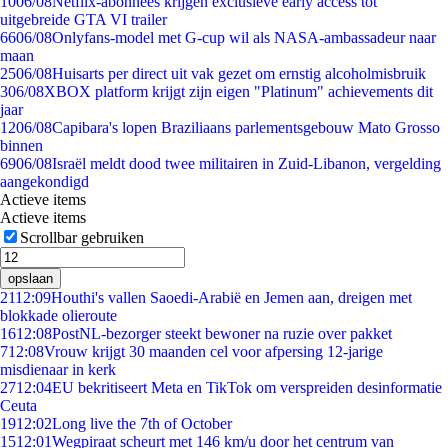
10
06/08
Netflix-abonnees krijgen exclusieve early access tot
uitgebreide GTA VI trailer
66
06/08
Onlyfans-model met G-cup wil als NASA-ambassadeur naar
maan
25
06/08
Huisarts per direct uit vak gezet om ernstig alcoholmisbruik
3
06/08
XBOX platform krijgt zijn eigen "Platinum" achievements dit
jaar
12
06/08
Capibara's lopen Braziliaans parlementsgebouw Mato Grosso
binnen
69
06/08
Israël meldt dood twee militairen in Zuid-Libanon, vergelding
aangekondigd
Actieve items
Actieve items
Scrollbar gebruiken
opslaan
21
12:09
Houthi's vallen Saoedi-Arabië en Jemen aan, dreigen met
blokkade olieroute
16
12:08
PostNL-bezorger steekt bewoner na ruzie over pakket
7
12:08
Vrouw krijgt 30 maanden cel voor afpersing 12-jarige
misdienaar in kerk
27
12:04
EU bekritiseert Meta en TikTok om verspreiden desinformatie
Ceuta
19
12:02
Long live the 7th of October
15
12:01
Wegpiraat scheurt met 146 km/u door het centrum van