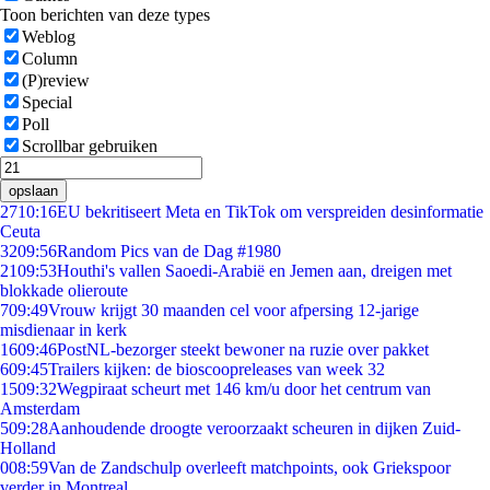
Toon berichten van deze types
Weblog
Column
(P)review
Special
Poll
Scrollbar gebruiken
opslaan
27
10:16
EU bekritiseert Meta en TikTok om verspreiden desinformatie
Ceuta
32
09:56
Random Pics van de Dag #1980
21
09:53
Houthi's vallen Saoedi-Arabië en Jemen aan, dreigen met
blokkade olieroute
7
09:49
Vrouw krijgt 30 maanden cel voor afpersing 12-jarige
misdienaar in kerk
16
09:46
PostNL-bezorger steekt bewoner na ruzie over pakket
6
09:45
Trailers kijken: de bioscoopreleases van week 32
15
09:32
Wegpiraat scheurt met 146 km/u door het centrum van
Amsterdam
5
09:28
Aanhoudende droogte veroorzaakt scheuren in dijken Zuid-
Holland
0
08:59
Van de Zandschulp overleeft matchpoints, ook Griekspoor
verder in Montreal