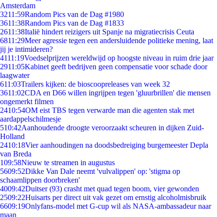
Amsterdam
32
11:59
Random Pics van de Dag #1980
36
11:38
Random Pics van de Dag #1833
26
11:38
Italië hindert reizigers uit Spanje na migratiecrisis Ceuta
68
11:29
Meer agressie tegen een andersluidende politieke mening, laat
jij je intimideren?
41
11:19
Voedselprijzen wereldwijd op hoogste niveau in ruim drie jaar
29
11:05
Kabinet geeft bedrijven geen compensatie voor schade door
laagwater
6
11:03
Trailers kijken: de bioscoopreleases van week 32
36
11:02
CDA en D66 willen ingrijpen tegen 'gluurbrillen' die mensen
ongemerkt filmen
24
10:54
OM eist TBS tegen verwarde man die agenten stak met
aardappelschilmesje
5
10:42
Aanhoudende droogte veroorzaakt scheuren in dijken Zuid-
Holland
24
10:18
Vier aanhoudingen na doodsbedreiging burgemeester Depla
van Breda
1
09:58
Nieuw te streamen in augustus
56
09:52
Dikke Van Dale neemt 'vulvalippen' op: 'stigma op
schaamlippen doorbreken'
40
09:42
Duitser (93) crasht met quad tegen boom, vier gewonden
25
09:22
Huisarts per direct uit vak gezet om ernstig alcoholmisbruik
66
09:19
Onlyfans-model met G-cup wil als NASA-ambassadeur naar
maan