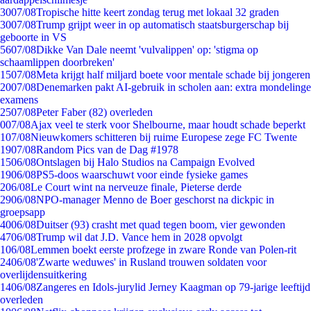
30
07/08
Tropische hitte keert zondag terug met lokaal 32 graden
30
07/08
Trump grijpt weer in op automatisch staatsburgerschap bij
geboorte in VS
56
07/08
Dikke Van Dale neemt 'vulvalippen' op: 'stigma op
schaamlippen doorbreken'
15
07/08
Meta krijgt half miljard boete voor mentale schade bij jongeren
20
07/08
Denemarken pakt AI-gebruik in scholen aan: extra mondelinge
examens
25
07/08
Peter Faber (82) overleden
0
07/08
Ajax veel te sterk voor Shelbourne, maar houdt schade beperkt
1
07/08
Nieuwkomers schitteren bij ruime Europese zege FC Twente
19
07/08
Random Pics van de Dag #1978
15
06/08
Ontslagen bij Halo Studios na Campaign Evolved
19
06/08
PS5-doos waarschuwt voor einde fysieke games
2
06/08
Le Court wint na nerveuze finale, Pieterse derde
29
06/08
NPO-manager Menno de Boer geschorst na dickpic in
groepsapp
40
06/08
Duitser (93) crasht met quad tegen boom, vier gewonden
47
06/08
Trump wil dat J.D. Vance hem in 2028 opvolgt
1
06/08
Lemmen boekt eerste profzege in zware Ronde van Polen-rit
24
06/08
'Zwarte weduwes' in Rusland trouwen soldaten voor
overlijdensuitkering
14
06/08
Zangeres en Idols-jurylid Jerney Kaagman op 79-jarige leeftijd
overleden