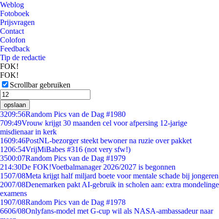
Weblog
Fotoboek
Prijsvragen
Contact
Colofon
Feedback
Tip de redactie
FOK!
FOK!
Scrollbar gebruiken
opslaan
32
09:56
Random Pics van de Dag #1980
7
09:49
Vrouw krijgt 30 maanden cel voor afpersing 12-jarige
misdienaar in kerk
16
09:46
PostNL-bezorger steekt bewoner na ruzie over pakket
12
06:54
VrijMiBabes #316 (not very sfw!)
35
00:07
Random Pics van de Dag #1979
2
14:30
De FOK!Voetbalmanager 2026/2027 is begonnen
15
07/08
Meta krijgt half miljard boete voor mentale schade bij jongeren
20
07/08
Denemarken pakt AI-gebruik in scholen aan: extra mondelinge
examens
19
07/08
Random Pics van de Dag #1978
66
06/08
Onlyfans-model met G-cup wil als NASA-ambassadeur naar