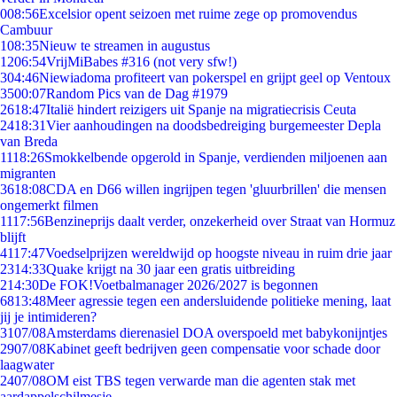
0
08:56
Excelsior opent seizoen met ruime zege op promovendus
Cambuur
1
08:35
Nieuw te streamen in augustus
12
06:54
VrijMiBabes #316 (not very sfw!)
3
04:46
Niewiadoma profiteert van pokerspel en grijpt geel op Ventoux
35
00:07
Random Pics van de Dag #1979
26
18:47
Italië hindert reizigers uit Spanje na migratiecrisis Ceuta
24
18:31
Vier aanhoudingen na doodsbedreiging burgemeester Depla
van Breda
11
18:26
Smokkelbende opgerold in Spanje, verdienden miljoenen aan
migranten
36
18:08
CDA en D66 willen ingrijpen tegen 'gluurbrillen' die mensen
ongemerkt filmen
11
17:56
Benzineprijs daalt verder, onzekerheid over Straat van Hormuz
blijft
41
17:47
Voedselprijzen wereldwijd op hoogste niveau in ruim drie jaar
23
14:33
Quake krijgt na 30 jaar een gratis uitbreiding
2
14:30
De FOK!Voetbalmanager 2026/2027 is begonnen
68
13:48
Meer agressie tegen een andersluidende politieke mening, laat
jij je intimideren?
31
07/08
Amsterdams dierenasiel DOA overspoeld met babykonijntjes
29
07/08
Kabinet geeft bedrijven geen compensatie voor schade door
laagwater
24
07/08
OM eist TBS tegen verwarde man die agenten stak met
aardappelschilmesje