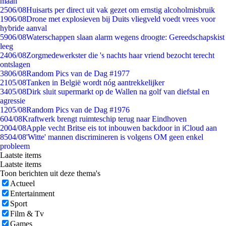
maan
25
06/08
Huisarts per direct uit vak gezet om ernstig alcoholmisbruik
19
06/08
Drone met explosieven bij Duits vliegveld voedt vrees voor
hybride aanval
59
06/08
Waterschappen slaan alarm wegens droogte: Gereedschapskist
leeg
24
06/08
Zorgmedewerkster die 's nachts haar vriend bezocht terecht
ontslagen
38
06/08
Random Pics van de Dag #1977
21
05/08
Tanken in België wordt nóg aantrekkelijker
34
05/08
Dirk sluit supermarkt op de Wallen na golf van diefstal en
agressie
12
05/08
Random Pics van de Dag #1976
6
04/08
Kraftwerk brengt ruimteschip terug naar Eindhoven
20
04/08
Apple vecht Britse eis tot inbouwen backdoor in iCloud aan
85
04/08
'Witte' mannen discrimineren is volgens OM geen enkel
probleem
Laatste items
Laatste items
Toon berichten uit deze thema's
Actueel
Entertainment
Sport
Film & Tv
Games