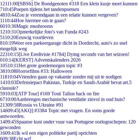
121
11:00
[SBS6] De Bondgenoten #318 Een klein kusje moet kunnen
7
10:45
Poepen tijdens het tandenpoetsen
48
10:44
Zou je vreemdgaan in een relatie kunnen vergeven?
11
10:44
Hoe hiermee om te gaan?
60
10:36
Magic mushrooms
12
10:31
Opmerkelijke foto's van Funda #243
51
10:20
Eeuwig voortleven
8
10:19
Weer een parkeergarage dicht in Dordrecht, auto's zo snel
mogelijk weg
223
10:15
[Live Eredivisie #1784] Dying seconds van het seizoen!
0
10:14
[KERST] Adventskalenders 2026
105
10:11
Het grote goedemorgen topic #3
38
10:08
Horrorfilms #33: Halloween
118
10:04
Vrienden gaan op vakantie zonder mij uit te nodigen
14
10:03
Defensiepact Pakistan, Turkije en Saudi-Arabië bevat art.5
clausule?
59
10:03
[ATP Tour] #169 Tosti Tallon back on fire
67
10:00
Aanbrengen mechanische ventilatie zinvol in oud huis?
213
09:58
Russia vs Ukraine #91
146
09:45
[AKQ] #3384 Topic met vragen. En soms goede
antwoorden.
14
09:45
Spaanse kust onder vuur van Portugese oorlogsschepen: 120
gewonden
16
09:41
Ik wil een eigen politieke partij oprichten
6
09:38
Echt wrf