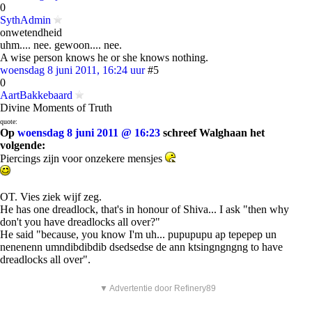
0
SythAdmin
onwetendheid
uhm.... nee. gewoon.... nee.
A wise person knows he or she knows nothing.
woensdag 8 juni 2011, 16:24 uur
#5
0
AartBakkebaard
Divine Moments of Truth
quote:
Op
woensdag 8 juni 2011 @ 16:23
schreef Walghaan het
volgende:
Piercings zijn voor onzekere mensjes
OT. Vies ziek wijf zeg.
He has one dreadlock, that's in honour of Shiva... I ask "then why
don't you have dreadlocks all over?"
He said "because, you know I'm uh... pupupupu ap tepepep un
nenenenn umndibdibdib dsedsedse de ann ktsingngngng to have
dreadlocks all over".
▼ Advertentie door Refinery89