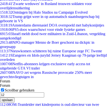
24
18:41
'Zwarte weduwes' in Rusland trouwen soldaten voor
overlijdensuitkering
15
18:32
Ontslagen bij Halo Studios na Campaign Evolved
30
18:32
Trump grijpt weer in op automatisch staatsburgerschap bij
geboorte in VS
31
18:19
Amsterdams dierenasiel DOA overspoeld met babykonijntjes
19
18:06
PS5-doos waarschuwt voor einde fysieke games
69
15:03
Israël meldt dood twee militairen in Zuid-Libanon, vergelding
aangekondigd
29
13:48
NPO-manager Menno de Boer geschorst na dickpic in
groepsapp
1
13:37
Nieuwkomers schitteren bij ruime Europese zege FC Twente
14
12:19
Zangeres en Idols-jurylid Jerney Kaagman op 79-jarige leeftijd
overleden
10
07/08
Netflix-abonnees krijgen exclusieve early access tot
uitgebreide GTA VI trailer
26
07/08
NAVO zet wegens Russische provocatie 250% meer
gevechtsvliegtuigen in
Forum
Forum
Scrollbar gebruiken
opslaan
1
12:08
OM-Teamleider met kinderporno is oud-directeur van twee