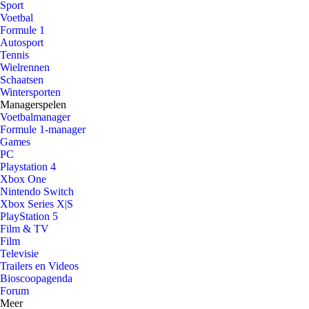
Sport
Voetbal
Formule 1
Autosport
Tennis
Wielrennen
Schaatsen
Wintersporten
Managerspelen
Voetbalmanager
Formule 1-manager
Games
PC
Playstation 4
Xbox One
Nintendo Switch
Xbox Series X|S
PlayStation 5
Film & TV
Film
Televisie
Trailers en Videos
Bioscoopagenda
Forum
Meer