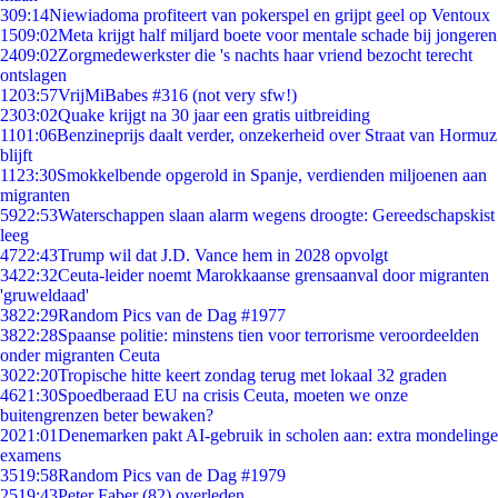
3
09:14
Niewiadoma profiteert van pokerspel en grijpt geel op Ventoux
15
09:02
Meta krijgt half miljard boete voor mentale schade bij jongeren
24
09:02
Zorgmedewerkster die 's nachts haar vriend bezocht terecht
ontslagen
12
03:57
VrijMiBabes #316 (not very sfw!)
23
03:02
Quake krijgt na 30 jaar een gratis uitbreiding
11
01:06
Benzineprijs daalt verder, onzekerheid over Straat van Hormuz
blijft
11
23:30
Smokkelbende opgerold in Spanje, verdienden miljoenen aan
migranten
59
22:53
Waterschappen slaan alarm wegens droogte: Gereedschapskist
leeg
47
22:43
Trump wil dat J.D. Vance hem in 2028 opvolgt
34
22:32
Ceuta-leider noemt Marokkaanse grensaanval door migranten
'gruweldaad'
38
22:29
Random Pics van de Dag #1977
38
22:28
Spaanse politie: minstens tien voor terrorisme veroordeelden
onder migranten Ceuta
30
22:20
Tropische hitte keert zondag terug met lokaal 32 graden
46
21:30
Spoedberaad EU na crisis Ceuta, moeten we onze
buitengrenzen beter bewaken?
20
21:01
Denemarken pakt AI-gebruik in scholen aan: extra mondelinge
examens
35
19:58
Random Pics van de Dag #1979
25
19:43
Peter Faber (82) overleden