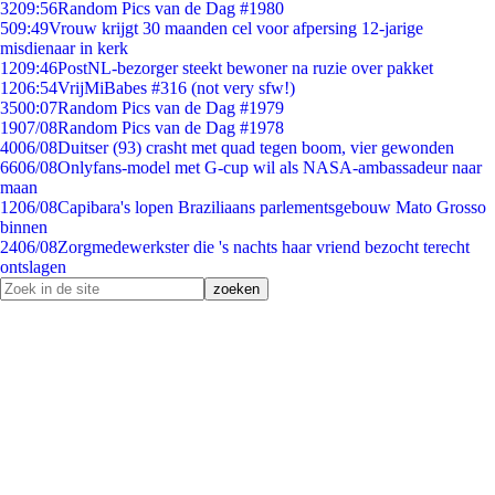
32
09:56
Random Pics van de Dag #1980
5
09:49
Vrouw krijgt 30 maanden cel voor afpersing 12-jarige
misdienaar in kerk
12
09:46
PostNL-bezorger steekt bewoner na ruzie over pakket
12
06:54
VrijMiBabes #316 (not very sfw!)
35
00:07
Random Pics van de Dag #1979
19
07/08
Random Pics van de Dag #1978
40
06/08
Duitser (93) crasht met quad tegen boom, vier gewonden
66
06/08
Onlyfans-model met G-cup wil als NASA-ambassadeur naar
maan
12
06/08
Capibara's lopen Braziliaans parlementsgebouw Mato Grosso
binnen
24
06/08
Zorgmedewerkster die 's nachts haar vriend bezocht terecht
ontslagen