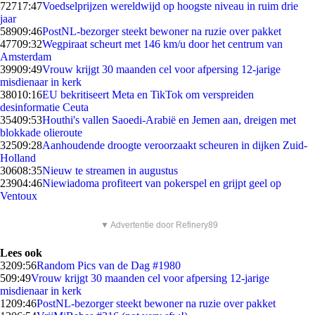
727
17:47
Voedselprijzen wereldwijd op hoogste niveau in ruim drie
jaar
589
09:46
PostNL-bezorger steekt bewoner na ruzie over pakket
477
09:32
Wegpiraat scheurt met 146 km/u door het centrum van
Amsterdam
399
09:49
Vrouw krijgt 30 maanden cel voor afpersing 12-jarige
misdienaar in kerk
380
10:16
EU bekritiseert Meta en TikTok om verspreiden
desinformatie Ceuta
354
09:53
Houthi's vallen Saoedi-Arabië en Jemen aan, dreigen met
blokkade olieroute
325
09:28
Aanhoudende droogte veroorzaakt scheuren in dijken Zuid-
Holland
306
08:35
Nieuw te streamen in augustus
239
04:46
Niewiadoma profiteert van pokerspel en grijpt geel op
Ventoux
▼ Advertentie door Refinery89
Lees ook
32
09:56
Random Pics van de Dag #1980
5
09:49
Vrouw krijgt 30 maanden cel voor afpersing 12-jarige
misdienaar in kerk
12
09:46
PostNL-bezorger steekt bewoner na ruzie over pakket