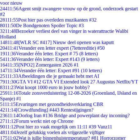
voor nieuw
244
11:56
Agent smijt zwangere vrouw op de grond, onderzoek gestart
#2
281
11:55
Post hier pas overleden muzikanten #32
80
11:50
De Bondgenoten Spoiler Topic #3
32
11:48
Bezoeker verliest deel van vinger in waterattractie Walibi
Holland
148
11:48
[WLR SC #417] Nieuw deel openen was kaputt
204
11:41
Verander een letter expert (7lettereditie) #50
19
11:36
Verander één letter. Expert # 75 (8 letters)
54
11:36
Verander één letter: Expert #143 (9 letters)
164
11:35
[NPO2] Zomergasten 2026 #1
147
11:34
Verander één letter: Expert #91 (10 letters)
251
11:33
Afbeeldingen die je gemaakt hebt met AI
79
11:30
GTA VI #12 GTA VI Extended look 27 Augustus Netflix/YT
83
11:23
Wat koopt 1000 euro in jouw hobby?
259
11:16
Totale zonsverduistering 12-08-2026 (Groenland, IJsland en
Spanje) #1
51
11:15
Ervaringen met gezondheidsverklaring CBR
42
11:14
[Crowdfunding] #443 Rentestijgingen?
236
11:14
Oorlog Iran #136 Bridge and powerplant day incoming?
27
11:12
Forum werkt niet op Chrome
90
11:12
Post hier zo vaak mogelijk om 11:11 #39 Vanz11
48
11:04
Jezelf gelukkig voelen als vrijgezelle vijftiger
175
11:02
Wat is jullie binnenhuistemperatuur? #81 Horrorzomer