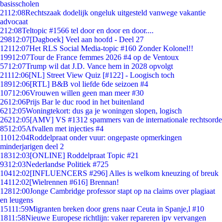
basisscholen
21
12:08
Rechtszaak dodelijk ongeluk uitgesteld vanwege vakantie
advocaat
2
12:08
Teltopic #1566 tel door en door en door....
298
12:07
[Dagboek] Veel aan hoofd - Deel 27
121
12:07
Het RLS Social Media-topic #160 Zonder Kolonel!!
199
12:07
Tour de France femmes 2026 #4 op de Ventoux
57
12:07
Trump wil dat J.D. Vance hem in 2028 opvolgt
211
12:06
[NL] Street View Quiz [#122] - Loogisch toch
189
12:06
[RTL] B&B vol liefde 6de seizoen #4
107
12:06
Vrouwen willen geen man meer #30
26
12:06
Prijs Bar le duc rood in het buitenland
62
12:05
Woningtekort: dus ga je woningen slopen, logisch
262
12:05
[AMV] VS #1312 spammers van de internationale rechtsorde
85
12:05
Afvallen met injecties #4
110
12:04
Roddelpraat onder vuur: ongepaste opmerkingen
minderjarigen deel 2
183
12:03
[ONLINE] Roddelpraat Topic #21
93
12:03
Nederlandse Politiek #725
104
12:02
[INFLUENCERS #296] Alles is welkom kneuzing of breuk
141
12:02
[Wielrennen #616] Brennan!
128
12:00
Jonge Cambridge professor stapt op na claims over plagiaat
en leugens
151
11:59
Migranten breken door grens naar Ceuta in Spanje,l #10
18
11:58
Nieuwe Europese richtlijn: vaker repareren ipv vervangen