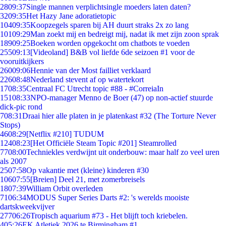
28
09:37
Single mannen verplichtsingle moeders laten daten?
32
09:35
Het Hazy Jane adoratietopic
104
09:35
Koopzegels sparen bij AH duurt straks 2x zo lang
101
09:29
Man zoekt mij en bedreigt mij, nadat ik met zijn zoon sprak
189
09:25
Boeken worden opgekocht om chatbots te voeden
255
09:13
[Videoland] B&B vol liefde 6de seizoen #1 voor de
vooruitkijkers
260
09:06
Hennie van der Most failliet verklaard
226
08:48
Nederland stevent af op watertekort
17
08:35
Centraal FC Utrecht topic #88 - #CorreiaIn
151
08:33
NPO-manager Menno de Boer (47) op non-actief stuurde
dick-pic rond
7
08:31
Draai hier alle platen in je platenkast #32 (The Torture Never
Stops)
46
08:29
[Netflix #210] TUDUM
124
08:23
[Het Officiële Steam Topic #201] Steamrolled
77
08:00
Techniekles verdwijnt uit onderbouw: maar half zo veel uren
als 2007
25
07:58
Op vakantie met (kleine) kinderen #30
106
07:55
[Breien] Deel 21, met zomerbreisels
18
07:39
William Orbit overleden
71
06:34
MODUS Super Series Darts #2: 's werelds mooiste
dartskweekvijver
277
06:26
Tropisch aquarium #73 - Het blijft toch kriebelen.
4
05:26
EK Atletiek 2026 te Birmingham #1