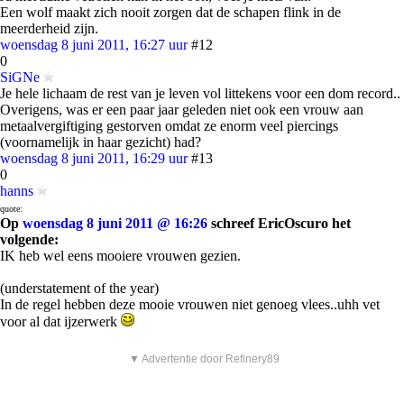
Een wolf maakt zich nooit zorgen dat de schapen flink in de
meerderheid zijn.
woensdag 8 juni 2011, 16:27 uur
#12
0
SiGNe
Je hele lichaam de rest van je leven vol littekens voor een dom record..
Overigens, was er een paar jaar geleden niet ook een vrouw aan
metaalvergiftiging gestorven omdat ze enorm veel piercings
(voornamelijk in haar gezicht) had?
woensdag 8 juni 2011, 16:29 uur
#13
0
hanns
quote:
Op
woensdag 8 juni 2011 @ 16:26
schreef EricOscuro het
volgende:
IK heb wel eens mooiere vrouwen gezien.
(understatement of the year)
In de regel hebben deze mooie vrouwen niet genoeg vlees..uhh vet
voor al dat ijzerwerk
▼ Advertentie door Refinery89