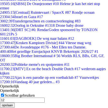
195
05:16
[SBS6] De Oranjezomer #10 Helene je kan het niet stop
ermee
249
05:15
[Centraal] Ruimtevaart / SpaceX #87 Rondje oceaan
233
04:34
Israel en Gaza #17
30
02:39
Transfergeruchten en contractverlenging #83
160
02:32
Oorlog in Oekraïne #1318 Drone baby drone
134
01:36
[DRT SC] #6: RendacGoden sponsored by TONZON
6
01:21
Ps 5
116
01:03
[DAGBOEK] De weg naar balans #12
173
00:47
[Keuken Kampioen Divisie] #44 Vitesse mag weg
273
00:44
De Avondetappe #176 - Met Ellen ten Damme.
4
00:40
Het gezellige Eurojackpot KNVB Bekertopic 2026/27 #1
186
00:35
Big Brother International # 56 Worlds RLS, BBs, GH, GF,
OT
202
00:32
Politieke meme's en spotprenten #11
117
00:23
[MTV] Ex on the beach Double Dutch #17 wederom aapjes
kijken
177
00:22
Ajax is een parodie op een voetbalclub #7 Vuurwerkjes
172
00:16
Vandaag 40 jaar geleden... #3
Opmerkelijk
Opmerkelijk
Scrollbar gebruiken
opslaan