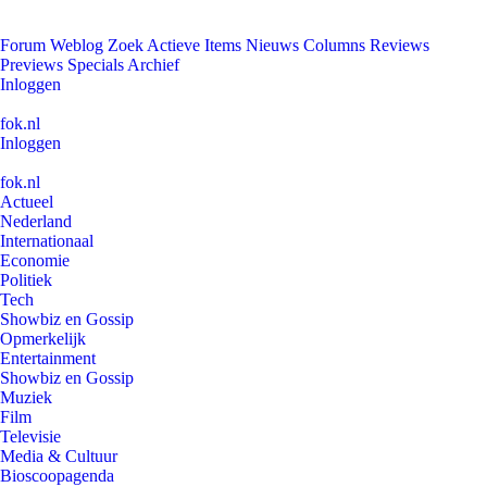
Forum
Weblog
Zoek
Actieve Items
Nieuws
Columns
Reviews
Previews
Specials
Archief
Inloggen
fok.nl
Inloggen
fok.nl
Actueel
Nederland
Internationaal
Economie
Politiek
Tech
Showbiz en Gossip
Opmerkelijk
Entertainment
Showbiz en Gossip
Muziek
Film
Televisie
Media & Cultuur
Bioscoopagenda