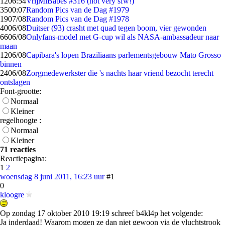
12
06:54
VrijMiBabes #316 (not very sfw!)
35
00:07
Random Pics van de Dag #1979
19
07/08
Random Pics van de Dag #1978
40
06/08
Duitser (93) crasht met quad tegen boom, vier gewonden
66
06/08
Onlyfans-model met G-cup wil als NASA-ambassadeur naar
maan
12
06/08
Capibara's lopen Braziliaans parlementsgebouw Mato Grosso
binnen
24
06/08
Zorgmedewerkster die 's nachts haar vriend bezocht terecht
ontslagen
Font-grootte:
Normaal
Kleiner
regelhoogte :
Normaal
Kleiner
71 reacties
Reactiepagina:
1
2
woensdag 8 juni 2011, 16:23 uur
#1
0
kloogre
Op zondag 17 oktober 2010 19:19 schreef b4kl4p het volgende:
Ja inderdaad! Waarom mogen ze dan niet gewoon via de vluchtstrook