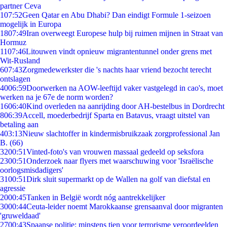
partner Ceva
1
07:52
Geen Qatar en Abu Dhabi? Dan eindigt Formule 1-seizoen
mogelijk in Europa
18
07:49
Iran overweegt Europese hulp bij ruimen mijnen in Straat van
Hormuz
11
07:46
Litouwen vindt opnieuw migrantentunnel onder grens met
Wit-Rusland
6
07:43
Zorgmedewerkster die 's nachts haar vriend bezocht terecht
ontslagen
40
06:59
Doorwerken na AOW-leeftijd vaker vastgelegd in cao's, moet
werken na je 67e de norm worden?
16
06:40
Kind overleden na aanrijding door AH-bestelbus in Dordrecht
8
06:39
Accell, moederbedrijf Sparta en Batavus, vraagt uitstel van
betaling aan
4
03:13
Nieuw slachtoffer in kindermisbruikzaak zorgprofessional Jan
B. (66)
32
00:51
Vinted-foto's van vrouwen massaal gedeeld op seksfora
23
00:51
Onderzoek naar flyers met waarschuwing voor 'Israëlische
oorlogsmisdadigers'
31
00:51
Dirk sluit supermarkt op de Wallen na golf van diefstal en
agressie
20
00:45
Tanken in België wordt nóg aantrekkelijker
30
00:44
Ceuta-leider noemt Marokkaanse grensaanval door migranten
'gruweldaad'
27
00:43
Spaanse politie: minstens tien voor terrorisme veroordeelden