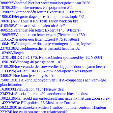
38
06:32
Voorspel hier het weer voor het gehele jaar 2026
187
06:23
Politieke meme's en spotprenten #11
139
06:21
Verander één letter: Expert #91 (10 letters)
19
06:04
Het grote dagelijkse Trump nieuws topic #31
7
06:01
[ATP Tour] #169 Tosti Tallon back on fire
41
05:58
Welke accu's? en halen uit Asie?
46
05:55
Verander één letter: Expert #143 (9 letters)
196
05:53
Verander een letter expert (7lettereditie) #50
11
05:52
Verander één letter. Expert # 75 (8 letters)
10
04:15
Woningtekort: dus ga je woningen slopen, logisch
237
03:38
Afbeeldingen die je gemaakt hebt met AI
1
02:09
Vliegen
127
01:48
[DRT SC] #6: RendacGoden sponsored by TONZON
169
01:08
Vandaag 40 jaar geleden... #3
21
00:28
Hoe veranderde rouw/verlies bij jullie door de jaren heen?
119
00:26
[WLR SC #417] Nieuw deel openen was kaputt
34
00:21
Hoe kom je van egels af?
75
00:13
UEFA kondigt boycot van FIFA-competities aan vanwege
plan Infantino
163
00:00
[PlayStation #184] Nieuw deel
234
23:41
Speciaalbieren #80: another one bites the dust
100
23:39
Man zoekt mij en bedreigt mij, nadat ik met zijn zoon sprak
142
23:36
De EU-politiek #6 Musk naar Europa!
59
23:29
30 asielzoekers kosten 1 miljoen in hotel centrum Haarlem
2
23:24
Hoe ga jij om met een relatiebreuk?