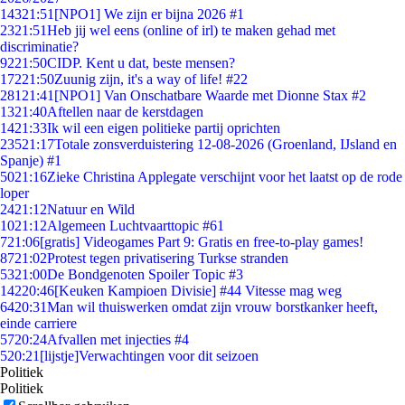
143
21:51
[NPO1] We zijn er bijna 2026 #1
23
21:51
Heb jij wel eens (online of irl) te maken gehad met
discriminatie?
92
21:50
CIDP. Kent u dat, beste mensen?
172
21:50
Zuunig zijn, it's a way of life! #22
281
21:41
[NPO1] Van Onschatbare Waarde met Dionne Stax #2
13
21:40
Aftellen naar de kerstdagen
14
21:33
Ik wil een eigen politieke partij oprichten
235
21:17
Totale zonsverduistering 12-08-2026 (Groenland, IJsland en
Spanje) #1
50
21:16
Zieke Christina Applegate verschijnt voor het laatst op de rode
loper
24
21:12
Natuur en Wild
10
21:12
Algemeen Luchtvaarttopic #61
7
21:06
[gratis] Videogames Part 9: Gratis en free-to-play games!
87
21:02
Protest tegen privatisering Turkse stranden
53
21:00
De Bondgenoten Spoiler Topic #3
142
20:46
[Keuken Kampioen Divisie] #44 Vitesse mag weg
64
20:31
Man wil thuiswerken omdat zijn vrouw borstkanker heeft,
einde carriere
57
20:24
Afvallen met injecties #4
5
20:21
[lijstje]Verwachtingen voor dit seizoen
Politiek
Politiek