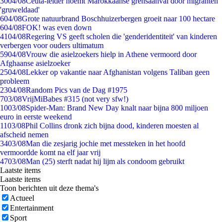
30
04/08
Ceuta-leider noemt Marokkaanse grensaanval door migranten
'gruweldaad'
6
04/08
Grote natuurbrand Boschhuizerbergen groeit naar 100 hectare
6
04/08
FOK! was even down
41
04/08
Regering VS geeft scholen die 'genderidentiteit' van kinderen
verbergen voor ouders ultimatum
59
04/08
Vrouw die asielzoekers hielp in Athene vermoord door
Afghaanse asielzoeker
25
04/08
Lekker op vakantie naar Afghanistan volgens Taliban geen
probleem
23
04/08
Random Pics van de Dag #1975
7
03/08
VrijMiBabes #315 (not very sfw!)
10
03/08
Spider-Man: Brand New Day knalt naar bijna 800 miljoen
euro in eerste weekend
11
03/08
Phil Collins dronk zich bijna dood, kinderen moesten al
afscheid nemen
34
03/08
Man die zesjarig jochie met messteken in het hoofd
vermoordde komt na elf jaar vrij
47
03/08
Man (25) sterft nadat hij lijm als condoom gebruikt
Laatste items
Laatste items
Toon berichten uit deze thema's
Actueel
Entertainment
Sport