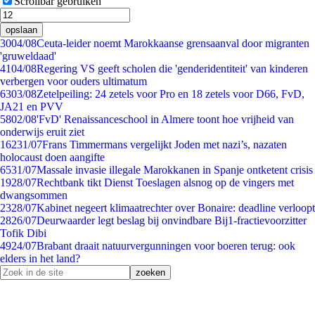
Scrollbar gebruiken
opslaan
30
04/08
Ceuta-leider noemt Marokkaanse grensaanval door migranten
'gruweldaad'
41
04/08
Regering VS geeft scholen die 'genderidentiteit' van kinderen
verbergen voor ouders ultimatum
63
03/08
Zetelpeiling: 24 zetels voor Pro en 18 zetels voor D66, FvD,
JA21 en PVV
58
02/08
'FvD' Renaissanceschool in Almere toont hoe vrijheid van
onderwijs eruit ziet
162
31/07
Frans Timmermans vergelijkt Joden met nazi’s, nazaten
holocaust doen aangifte
65
31/07
Massale invasie illegale Marokkanen in Spanje ontketent crisis
19
28/07
Rechtbank tikt Dienst Toeslagen alsnog op de vingers met
dwangsommen
23
28/07
Kabinet negeert klimaatrechter over Bonaire: deadline verloopt
28
26/07
Deurwaarder legt beslag bij onvindbare Bij1-fractievoorzitter
Tofik Dibi
49
24/07
Brabant draait natuurvergunningen voor boeren terug: ook
elders in het land?