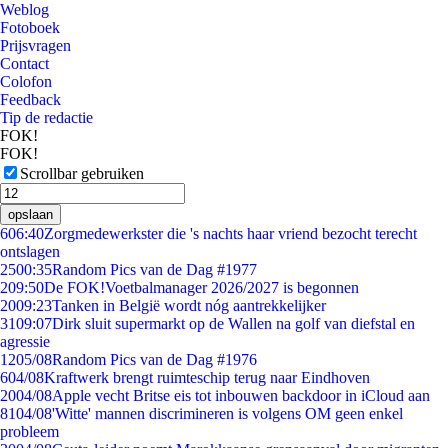
Weblog
Fotoboek
Prijsvragen
Contact
Colofon
Feedback
Tip de redactie
FOK!
FOK!
Scrollbar gebruiken
opslaan
6
06:40
Zorgmedewerkster die 's nachts haar vriend bezocht terecht
ontslagen
25
00:35
Random Pics van de Dag #1977
2
09:50
De FOK!Voetbalmanager 2026/2027 is begonnen
20
09:23
Tanken in België wordt nóg aantrekkelijker
31
09:07
Dirk sluit supermarkt op de Wallen na golf van diefstal en
agressie
12
05/08
Random Pics van de Dag #1976
6
04/08
Kraftwerk brengt ruimteschip terug naar Eindhoven
20
04/08
Apple vecht Britse eis tot inbouwen backdoor in iCloud aan
81
04/08
'Witte' mannen discrimineren is volgens OM geen enkel
probleem