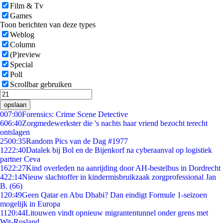
Film & Tv
Games
Toon berichten van deze types
Weblog
Column
(P)review
Special
Poll
Scrollbar gebruiken
opslaan
0
07:00
Forensics: Crime Scene Detective
6
06:40
Zorgmedewerkster die 's nachts haar vriend bezocht terecht
ontslagen
25
00:35
Random Pics van de Dag #1977
12
22:40
Datalek bij Bol en de Bijenkorf na cyberaanval op logistiek
partner Ceva
16
22:27
Kind overleden na aanrijding door AH-bestelbus in Dordrecht
4
22:14
Nieuw slachtoffer in kindermisbruikzaak zorgprofessional Jan
B. (66)
1
20:49
Geen Qatar en Abu Dhabi? Dan eindigt Formule 1-seizoen
mogelijk in Europa
11
20:44
Litouwen vindt opnieuw migrantentunnel onder grens met
Wit-Rusland