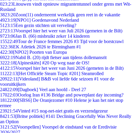
0
23:23
Litouwen vindt opnieuw migrantentunnel onder grens met Wit-
Rusland
38
23:20
Zoon(11) onderneemt werkelijk geen reet in de vakantie
49
23:19
[NPO1] Goedenavond Nederland
51
23:15
Een gezin stichten uit verveling?
27
23:13
Voorspel hier het weer van Juli 2026 (gemeten in de Bilt)
97
23:06
Jan B. (66) misbruikt zeker 14 kinderen
155
22:49
Tour de France femmes 2026 #3 Tijd voor de borstcrawl
3
22:36
EK Atletiek 2026 te Birmingham #1
4
22:30
[NPO2] Poorten van Europa
69
22:19
Nabil B. (20) rijdt fietser aan tijdens dollemansrit
32
22:18
[Alpineskiën] #20 Op weg naar de OS!
41
22:15
Voorspel hier het weer van Juni 2026 (gemeten in de Bilt)
112
22:13
[Het Officiële Steam Topic #201] Steamrolled
209
22:11
[Videoland] B&B vol liefde 6de seizoen #1 voor de
vooruitkijkers
248
22:09
[Dagboek] Veel aan hoofd - Deel 27
170
22:03
Oorlog Iran #136 Bridge and powerplant day incoming?
181
22:00
[SBS6] De Oranjezomer #10 Helene je kan het niet stop
ermee
239
21:54
Vinted #15 nog-net-niet gratis en verzendgezeur
84
21:53
[Britse politiek] #141 Declining Gracefully Was Never Really
an Option
31
21:52
[Voorspellen] Voorspel de eindstand van de Eredivisie
2026/2027