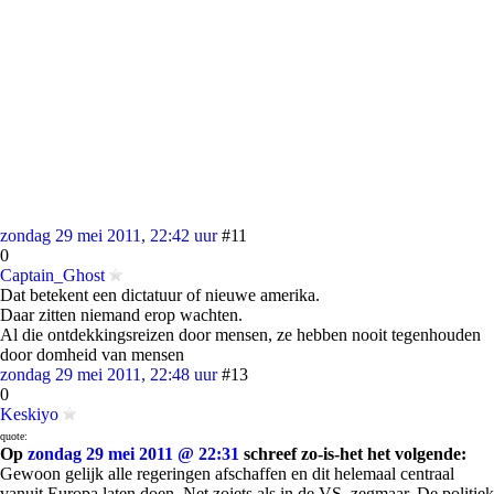
zondag 29 mei 2011, 22:42 uur
#11
0
Captain_Ghost
Dat betekent een dictatuur of nieuwe amerika.
Daar zitten niemand erop wachten.
Al die ontdekkingsreizen door mensen, ze hebben nooit tegenhouden
door domheid van mensen
zondag 29 mei 2011, 22:48 uur
#13
0
Keskiyo
quote:
Op
zondag 29 mei 2011 @ 22:31
schreef zo-is-het het volgende:
Gewoon gelijk alle regeringen afschaffen en dit helemaal centraal
vanuit Europa laten doen. Net zoiets als in de VS, zegmaar. De politiek