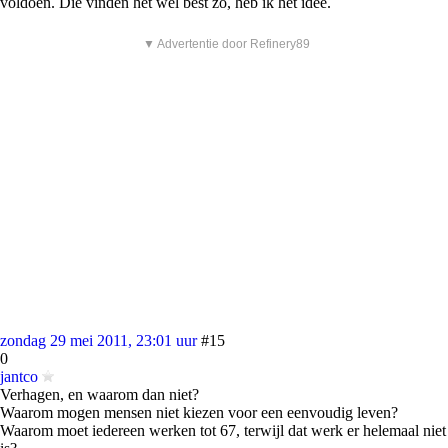
voldoen. Die vinden het wel best zo, heb ik het idee.
▼ Advertentie door Refinery89
zondag 29 mei 2011, 23:01 uur
#15
0
jantco
Verhagen, en waarom dan niet?
Waarom mogen mensen niet kiezen voor een eenvoudig leven?
Waarom moet iedereen werken tot 67, terwijl dat werk er helemaal niet