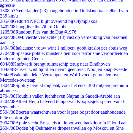
agressie
13
08:53
Nederlander (23) aangehouden in Duitsland na snelheid van
235 km/u
3
05/08
Gedurfd NEC blijft overeind bij Olympiakos
14
05/08
Long live the 7th of October
12
05/08
Random Pics van de Dag #1976
20
04/08
OM: vierde verdachte (18) vast op verdenking van beramen
aanslag
14
04/08
Italiaanse vrouw wint 1 miljoen, gooit kraslot per abuis weg
27
04/08
Spaanse politie: minstens tien voor terrorisme veroordeelden
onder migranten Ceuta
6
04/08
Kraftwerk brengt ruimteschip terug naar Eindhoven
1
04/08
Reusser wint tijdrit en neemt geel over, Nooijen knap tweede
7
04/08
Vakantiekiekje Verstappen en Wolff voedt geruchten over
Mercedes-overstap
18
04/08
Spotify bereikt mijlpaal, voor het eerst 300 miljoen premium-
abonnees
27
04/08
Houthi's vallen luchthaven Najran in Saoedi-Arabië aan
32
04/08
Albert Heijn halveert tempo van Koopzegels sparen vanaf
september
55
04/08
Boeren waarschuwen voor lagere oogst door aanhoudende
hitte en droogte
20
04/08
Apple vecht Britse eis tot inbouwen backdoor in iCloud aan
26
04/08
Doden bij Oekraïense droneaanvallen op Moskou en Sint-