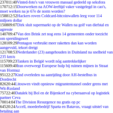
2370
11:40
Vinted-foto's van vrouwen massaal gedeeld op seksfora
1707
12:15
Doorwerken na AOW-leeftijd vaker vastgelegd in cao's,
moet werken na je 67e de norm worden?
1588
12:52
Hackers roven Coldcard-bitcoinwallets leeg voor 114
miljoen dollar
1508
09:07
Dirk sluit supermarkt op de Wallen na golf van diefstal en
agressie
1407
09:47
Van den Brink zet nog eens 14 gemeenten onder toezicht
om spreidingswet
1281
09:29
Pentagon verbruikt meer raketten dan kan worden
aangevuld, tekort dreigt
1217
08:53
Nederlander (23) aangehouden in Duitsland na snelheid van
235 km/u
1157
09:23
Tanken in België wordt nóg aantrekkelijker
1156
09:40
Iran overweegt Europese hulp bij ruimen mijnen in Straat
van Hormuz
951
22:27
Kind overleden na aanrijding door AH-bestelbus in
Dordrecht
826
20:44
Litouwen vindt opnieuw migrantentunnel onder grens met
Wit-Rusland
757
22:40
Datalek bij Bol en de Bijenkorf na cyberaanval op logistiek
partner Ceva
700
14:04
The Division Resurgence nu gratis op pc
645
20:24
Accell, moederbedrijf Sparta en Batavus, vraagt uitstel van
betaling aan