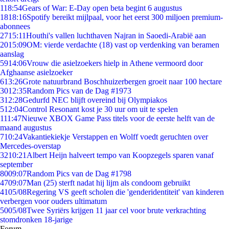
1
18:54
Gears of War: E-Day open beta begint 6 augustus
18
18:16
Spotify bereikt mijlpaal, voor het eerst 300 miljoen premium-
abonnees
27
15:11
Houthi's vallen luchthaven Najran in Saoedi-Arabië aan
20
15:09
OM: vierde verdachte (18) vast op verdenking van beramen
aanslag
59
14:06
Vrouw die asielzoekers hielp in Athene vermoord door
Afghaanse asielzoeker
6
13:26
Grote natuurbrand Boschhuizerbergen groeit naar 100 hectare
30
12:35
Random Pics van de Dag #1973
3
12:28
Gedurfd NEC blijft overeind bij Olympiakos
5
12:04
Control Resonant kost je 30 uur om uit te spelen
1
11:47
Nieuwe XBOX Game Pass titels voor de eerste helft van de
maand augustus
7
10:24
Vakantiekiekje Verstappen en Wolff voedt geruchten over
Mercedes-overstap
32
10:21
Albert Heijn halveert tempo van Koopzegels sparen vanaf
september
80
09:07
Random Pics van de Dag #1798
47
09:07
Man (25) sterft nadat hij lijm als condoom gebruikt
41
05/08
Regering VS geeft scholen die 'genderidentiteit' van kinderen
verbergen voor ouders ultimatum
50
05/08
Twee Syriërs krijgen 11 jaar cel voor brute verkrachting
stomdronken 18-jarige
Forum