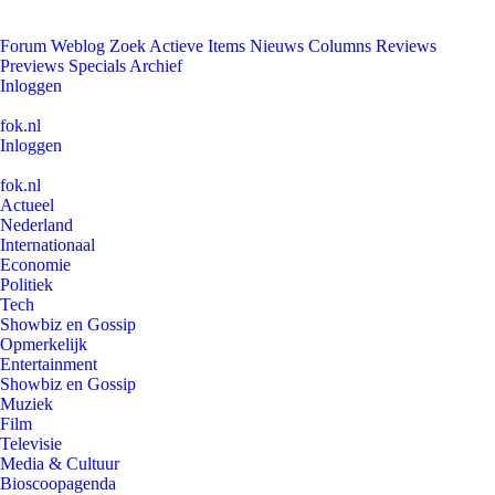
Forum
Weblog
Zoek
Actieve Items
Nieuws
Columns
Reviews
Previews
Specials
Archief
Inloggen
fok.nl
Inloggen
fok.nl
Actueel
Nederland
Internationaal
Economie
Politiek
Tech
Showbiz en Gossip
Opmerkelijk
Entertainment
Showbiz en Gossip
Muziek
Film
Televisie
Media & Cultuur
Bioscoopagenda