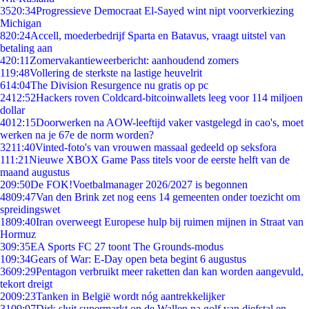
35
20:34
Progressieve Democraat El-Sayed wint nipt voorverkiezing
Michigan
8
20:24
Accell, moederbedrijf Sparta en Batavus, vraagt uitstel van
betaling aan
4
20:11
Zomervakantieweerbericht: aanhoudend zomers
1
19:48
Vollering de sterkste na lastige heuvelrit
6
14:04
The Division Resurgence nu gratis op pc
24
12:52
Hackers roven Coldcard-bitcoinwallets leeg voor 114 miljoen
dollar
40
12:15
Doorwerken na AOW-leeftijd vaker vastgelegd in cao's, moet
werken na je 67e de norm worden?
32
11:40
Vinted-foto's van vrouwen massaal gedeeld op seksfora
1
11:21
Nieuwe XBOX Game Pass titels voor de eerste helft van de
maand augustus
2
09:50
De FOK!Voetbalmanager 2026/2027 is begonnen
48
09:47
Van den Brink zet nog eens 14 gemeenten onder toezicht om
spreidingswet
18
09:40
Iran overweegt Europese hulp bij ruimen mijnen in Straat van
Hormuz
3
09:35
EA Sports FC 27 toont The Grounds-modus
1
09:34
Gears of War: E-Day open beta begint 6 augustus
36
09:29
Pentagon verbruikt meer raketten dan kan worden aangevuld,
tekort dreigt
20
09:23
Tanken in België wordt nóg aantrekkelijker
31
09:07
Dirk sluit supermarkt op de Wallen na golf van diefstal en