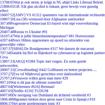
137
08:05
Wat je ook stemt, je krijgt in NL altijd Links Liberaal Beleid.
218
08:01
GR: Elk glas alcohol is riskant, geen bewijs voor gunstig
effect
166
07:52
[AMV] VS #1312 spammers van de internationale rechtsorde
108
07:50
Lisa (38) vermoord door Afghaanse asielzoeker
3
07:49
Progressieve Democraat El-Sayed wint nipt voorverkiezing
Michigan
204
07:48
Russia vs Ukraine #91
161
07:47
Wat is jullie binnenhuistemperatuur? #81 Horrorzomer
42
07:44
Perez Hilton opgenomen op spoed na uitzenden van
gruwelijke video
13
07:37
[SBS6] De Bondgenoten #317 We dansen de macaroni
7
07:34
Datalek bij Bol en Bijenkorf na cyberaanval op logistiek partner
Ceva
138
07:33
[AKQ] #3384 Topic met vragen. En soms goede
antwoorden.
280
07:31
[Crowdfunding] #442 Golfbanen en betere projecten.....
37
07:27
[Eva vd Wijdeven] geruchten over dakloosheid
257
07:24
Vrouwen willen geen man meer #29
9
07:10
Wat is dit jaar de ultieme zomerhit?
48
07:04
[Wielrennen #616] Brennan!
40
07:03
[Netflix #210] TUDUM
60
07:00
De neergang van Duitsland als lichtend voorbeeld #3
18
06:48
Migranten breken door grens naar Ceuta in Spanje,l #10
88
06:37
Het grote goedemorgen topic #3