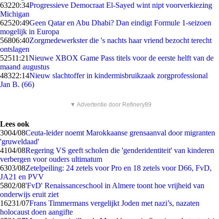
632
20:34
Progressieve Democraat El-Sayed wint nipt voorverkiezing
Michigan
625
20:49
Geen Qatar en Abu Dhabi? Dan eindigt Formule 1-seizoen
mogelijk in Europa
568
06:40
Zorgmedewerkster die 's nachts haar vriend bezocht terecht
ontslagen
525
11:21
Nieuwe XBOX Game Pass titels voor de eerste helft van de
maand augustus
483
22:14
Nieuw slachtoffer in kindermisbruikzaak zorgprofessional
Jan B. (66)
▼ Advertentie door Refinery89
Lees ook
30
04/08
Ceuta-leider noemt Marokkaanse grensaanval door migranten
'gruweldaad'
41
04/08
Regering VS geeft scholen die 'genderidentiteit' van kinderen
verbergen voor ouders ultimatum
63
03/08
Zetelpeiling: 24 zetels voor Pro en 18 zetels voor D66, FvD,
JA21 en PVV
58
02/08
'FvD' Renaissanceschool in Almere toont hoe vrijheid van
onderwijs eruit ziet
162
31/07
Frans Timmermans vergelijkt Joden met nazi’s, nazaten
holocaust doen aangifte