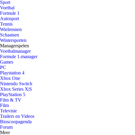
Sport
Voetbal
Formule 1
Autosport
Tennis
Wielrennen
Schaatsen
Wintersporten
Managerspelen
Voetbalmanager
Formule 1-manager
Games
PC
Playstation 4
Xbox One
Nintendo Switch
Xbox Series X|S
PlayStation 5
Film & TV
Film
Televisie
Trailers en Videos
Bioscoopagenda
Forum
Meer