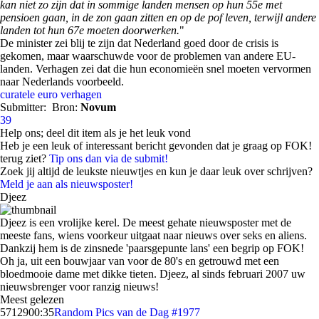
kan niet zo zijn dat in sommige landen mensen op hun 55e met
pensioen gaan, in de zon gaan zitten en op de pof leven, terwijl andere
landen tot hun 67e moeten doorwerken.
"
De minister zei blij te zijn dat Nederland goed door de crisis is
gekomen, maar waarschuwde voor de problemen van andere EU-
landen. Verhagen zei dat die hun economieën snel moeten vervormen
naar Nederlands voorbeeld.
curatele
euro
verhagen
Submitter:
Bron:
Novum
39
Help ons; deel dit item als je het leuk vond
Heb je een leuk of interessant bericht gevonden dat je graag op FOK!
terug ziet?
Tip ons dan via de submit!
Zoek jij altijd de leukste nieuwtjes en kun je daar leuk over schrijven?
Meld je aan als nieuwsposter!
Djeez
Djeez is een vrolijke kerel. De meest gehate nieuwsposter met de
meeste fans, wiens voorkeur uitgaat naar nieuws over seks en aliens.
Dankzij hem is de zinsnede 'paarsgepunte lans' een begrip op FOK!
Oh ja, uit een bouwjaar van voor de 80's en getrouwd met een
bloedmooie dame met dikke tieten. Djeez, al sinds februari 2007 uw
nieuwsbrenger voor ranzig nieuws!
Meest gelezen
57129
00:35
Random Pics van de Dag #1977