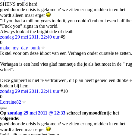
SHENS troll'd hard
goed door de crisis is gekomen? we zitten er nog midden in en het
wordt alleen maar erger
"If you had a million years to do it, you couldn't rub out even half the
"Fuck you" signs in the world."
Always look at the bright side of death
zondag 29 mei 2011, 22:40 uur
#9
0
make_my_day_punk
Ik stel voor om deze idioot van een Verhagen onder curatele te zetten.
Verhagen is een heel vies glad mannetje die je als het moet in de " rug
schiet".
Deze gluiperd is niet te vertrouwen, dit plan heeft geheid een dubbele
bodem bij hem.
zondag 29 mei 2011, 22:41 uur
#10
0
Lorraine82
quote:
Op
zondag 29 mei 2011 @ 22:33
schreef mymoodfentje het
volgende:
goed door de crisis is gekomen? we zitten er nog midden in en het
wordt alleen maar erger
Indd.. dit is nog maar het begin.