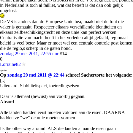
in Nederland is toch al failliet, wat dat betreft is dat dan ook gelijk
opgelost.
De VS is anders dan de Europese Unie hea, maakt niet de fout die
vaker is gemaakt. Respecteer elkaars verschillende identiteiten en
elkaars zelfbeschikkingsrecht en deze unie kan perfect werken.
Centralisatie van macht heeft in het verleden altijd gefaald, regionaal
beleid is veel beter. Maar er moet wel een centrale controle post komen
die de regio,s scherp in de gaten houd.
zondag 29 mei 2011, 22:55 uur
#14
0
Lorraine82
quote:
Op
zondag 29 mei 2011 @ 22:44
schreef Sachertorte het volgende:
[..]
Uiteraard. Stabiliteitspact, toetredingseisen.
Daar is allemaal (bewust) aan voorbij gegaan.
Absurd
Alle landen hadden eerst moeten voldoen aan de eisen. DAARNA
hadden ze "we" de unie moeten vormen.
Its the other way around. ALS die landen al aan de eisen gaan