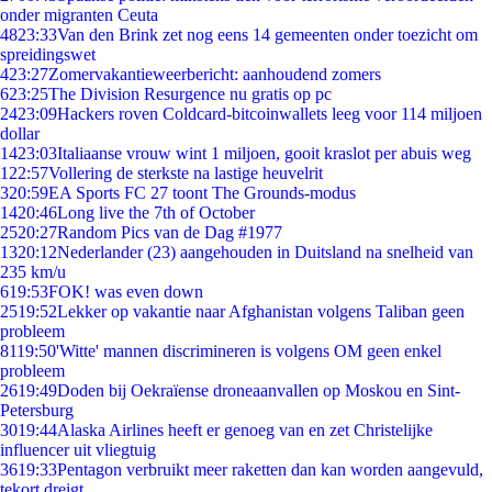
onder migranten Ceuta
48
23:33
Van den Brink zet nog eens 14 gemeenten onder toezicht om
spreidingswet
4
23:27
Zomervakantieweerbericht: aanhoudend zomers
6
23:25
The Division Resurgence nu gratis op pc
24
23:09
Hackers roven Coldcard-bitcoinwallets leeg voor 114 miljoen
dollar
14
23:03
Italiaanse vrouw wint 1 miljoen, gooit kraslot per abuis weg
1
22:57
Vollering de sterkste na lastige heuvelrit
3
20:59
EA Sports FC 27 toont The Grounds-modus
14
20:46
Long live the 7th of October
25
20:27
Random Pics van de Dag #1977
13
20:12
Nederlander (23) aangehouden in Duitsland na snelheid van
235 km/u
6
19:53
FOK! was even down
25
19:52
Lekker op vakantie naar Afghanistan volgens Taliban geen
probleem
81
19:50
'Witte' mannen discrimineren is volgens OM geen enkel
probleem
26
19:49
Doden bij Oekraïense droneaanvallen op Moskou en Sint-
Petersburg
30
19:44
Alaska Airlines heeft er genoeg van en zet Christelijke
influencer uit vliegtuig
36
19:33
Pentagon verbruikt meer raketten dan kan worden aangevuld,
tekort dreigt