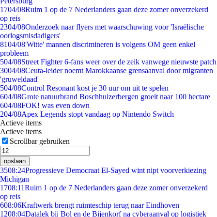
Petersburg
17
04/08
Ruim 1 op de 7 Nederlanders gaan deze zomer onverzekerd
op reis
23
04/08
Onderzoek naar flyers met waarschuwing voor 'Israëlische
oorlogsmisdadigers'
81
04/08
'Witte' mannen discrimineren is volgens OM geen enkel
probleem
5
04/08
Street Fighter 6-fans weer over de zeik vanwege nieuwste patch
30
04/08
Ceuta-leider noemt Marokkaanse grensaanval door migranten
'gruweldaad'
5
04/08
Control Resonant kost je 30 uur om uit te spelen
6
04/08
Grote natuurbrand Boschhuizerbergen groeit naar 100 hectare
6
04/08
FOK! was even down
2
04/08
Apex Legends stopt vandaag op Nintendo Switch
Actieve items
Actieve items
Scrollbar gebruiken
opslaan
35
08:24
Progressieve Democraat El-Sayed wint nipt voorverkiezing
Michigan
17
08:11
Ruim 1 op de 7 Nederlanders gaan deze zomer onverzekerd
op reis
6
08:06
Kraftwerk brengt ruimteschip terug naar Eindhoven
12
08:04
Datalek bij Bol en de Bijenkorf na cyberaanval op logistiek