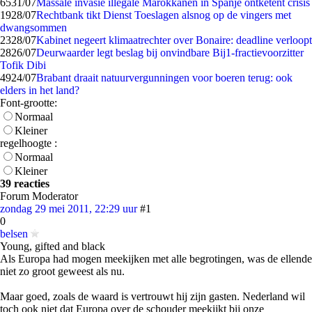
65
31/07
Massale invasie illegale Marokkanen in Spanje ontketent crisis
19
28/07
Rechtbank tikt Dienst Toeslagen alsnog op de vingers met
dwangsommen
23
28/07
Kabinet negeert klimaatrechter over Bonaire: deadline verloopt
28
26/07
Deurwaarder legt beslag bij onvindbare Bij1-fractievoorzitter
Tofik Dibi
49
24/07
Brabant draait natuurvergunningen voor boeren terug: ook
elders in het land?
Font-grootte:
Normaal
Kleiner
regelhoogte :
Normaal
Kleiner
39 reacties
Forum Moderator
zondag 29 mei 2011, 22:29 uur
#1
0
belsen
Young, gifted and black
Als Europa had mogen meekijken met alle begrotingen, was de ellende
niet zo groot geweest als nu.
Maar goed, zoals de waard is vertrouwt hij zijn gasten. Nederland wil
toch ook niet dat Europa over de schouder meekijkt bij onze