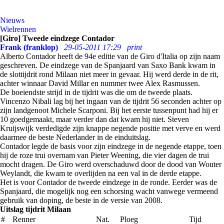
Nieuws
Wielrennen
[Giro] Tweede eindzege Contador
Frank (franklop)
29-05-2011 17:29
print
Alberto Contador heeft de 94e editie van de Giro d'Italia op zijn naam
geschreven. De eindzege van de Spanjaard van Saxo Bank kwam in
de slottijdrit rond Milaan niet meer in gevaar. Hij werd derde in de rit,
achter winnaar David Millar en nummer twee Alex Rasmussen.
De boeiendste strijd in de tijdrit was die om de tweede plaats.
Vincenzo Nibali lag bij het ingaan van de tijdrit 56 seconden achter op
zijn landgenoot Michele Scarponi. Bij het eerste tussenpunt had hij er
10 goedgemaakt, maar verder dan dat kwam hij niet. Steven
Kruijswijk verdedigde zijn knappe negende positie met verve en werd
daarmee de beste Nederlander in de einduitslag.
Contador legde de basis voor zijn eindzege in de negende etappe, toen
hij de roze trui overnam van Pieter Weening, die vier dagen de trui
mocht dragen. De Giro werd overschaduwd door de dood van Wouter
Weylandt, die kwam te overlijden na een val in de derde etappe.
Het is voor Contador de tweede eindzege in de ronde. Eerder was de
Spanjaard, die mogelijk nog een schorsing wacht vanwege vermeend
gebruik van doping, de beste in de versie van 2008.
Uitslag tijdrit Milaan
#
Renner
Nat.
Ploeg
Tijd