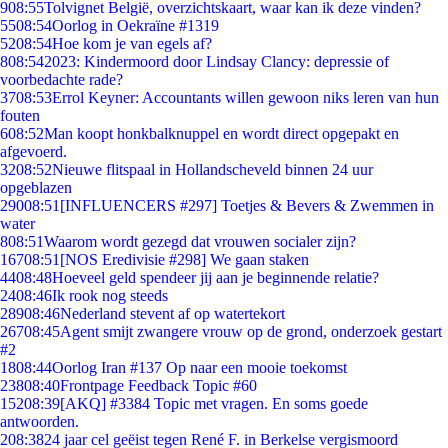
9
08:55
Tolvignet België, overzichtskaart, waar kan ik deze vinden?
55
08:54
Oorlog in Oekraïne #1319
52
08:54
Hoe kom je van egels af?
8
08:54
2023: Kindermoord door Lindsay Clancy: depressie of
voorbedachte rade?
37
08:53
Errol Keyner: Accountants willen gewoon niks leren van hun
fouten
6
08:52
Man koopt honkbalknuppel en wordt direct opgepakt en
afgevoerd.
32
08:52
Nieuwe flitspaal in Hollandscheveld binnen 24 uur
opgeblazen
290
08:51
[INFLUENCERS #297] Toetjes & Bevers & Zwemmen in
water
8
08:51
Waarom wordt gezegd dat vrouwen socialer zijn?
167
08:51
[NOS Eredivisie #298] We gaan staken
44
08:48
Hoeveel geld spendeer jij aan je beginnende relatie?
24
08:46
Ik rook nog steeds
289
08:46
Nederland stevent af op watertekort
267
08:45
Agent smijt zwangere vrouw op de grond, onderzoek gestart
#2
18
08:44
Oorlog Iran #137 Op naar een mooie toekomst
238
08:40
Frontpage Feedback Topic #60
152
08:39
[AKQ] #3384 Topic met vragen. En soms goede
antwoorden.
2
08:38
24 jaar cel geëist tegen René F. in Berkelse vergismoord