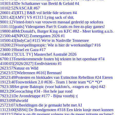
103
03:43
De Schatkamer van Beeld & Geluid #4
101
02:52
NASCAR #67
206
01:45
[RTL] B&B vol liefde 6de seizoen #4
32
01:42
[AMV] VS #1313 Lying sack of shit.
90
01:12
Vinted-foto's van vrouwen massaal gedeeld op seksfora
11
01:11
[gratis] Videogames Part 9: Gratis en free-to-play games!
198
00:48
McDonald's, Burger King en KFC #82 - Meer korting a.u.b.
215
00:44
[NPO2] Zomergasten 2026 #1
105
00:43
[IndyCar] #115 We're in Nashville Tennessee
102
00:23
Voorspellingstopic: Wie is hier de weerkundige? #16
236
00:19
Israel en Gaza #17
164
00:17
[CUL TV] Masterchef Australië 2026
67
00:13
Tenenkrommende fouten bij teksten in het openbaar #74
41
00:05
[2026/2027] Eredivisietoto #1
26
23:57
Natuur en Wild
256
23:57
[Wielrennen #616] Brennan!
285
23:49
Protesten en blokkades van Extinction Rebellion #24 Eieren
191
23:40
Touwtrekken 2.0 #636 - Team 1 beste team *G* *O*
79
23:38
Het grote Baktopic (voor bakfoto's, -vragen en -tips) #42
88
23:29
Geocaching #34 - Het hele jaar rond
79
23:21
De Avondetappe #177 - Bijna voorbij :(
89
23:09
Palworld
257
23:07
Afbeeldingen die je gemaakt hebt met AI
131
23:00
[SBS6] De Bondgenoten #318 Een klein kusje moet kunnen
183
22:53
Wat is op dit moment volgens jou de meest irritante reclame?