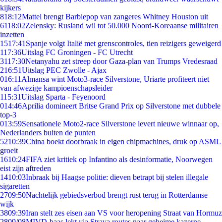
kijkers
8
18:12
Mattel brengt Barbiepop van zangeres Whitney Houston uit
61
18:02
Zelensky: Rusland wil tot 50.000 Noord-Koreaanse militairen
inzetten
15
17:41
Spanje volgt Italië met grenscontroles, tien reizigers geweigerd
1
17:36
Uitslag FC Groningen - FC Utrecht
31
17:30
Netanyahu zet streep door Gaza-plan van Trumps Vredesraad
2
16:51
Uitslag PEC Zwolle - Ajax
0
16:11
Almansa wint Moto3-race Silverstone, Uriarte profiteert niet
van afwezige kampioenschapsleider
1
15:31
Uitslag Sparta - Feyenoord
0
14:46
Aprilia domineert Britse Grand Prix op Silverstone met dubbele
top-3
0
13:59
Sensationele Moto2-race Silverstone levert nieuwe winnaar op,
Nederlanders buiten de punten
52
10:39
China boekt doorbraak in eigen chipmachines, druk op ASML
groeit
16
10:24
FIFA ziet kritiek op Infantino als desinformatie, Noorwegen
eist zijn aftreden
14
10:03
Inbraak bij Haagse politie: dieven betrapt bij stelen illegale
sigaretten
27
09:50
Nachtelijk gebiedsverbod brengt rust terug in Rotterdamse
wijk
38
09:39
Iran stelt zes eisen aan VS voor heropening Straat van Hormuz
28
09/08
MIVD-baas lekt via Strava routes naar geheime kazerne