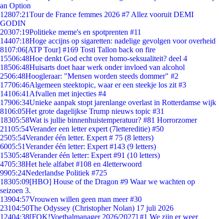
an Option
128
07:21
Tour de France femmes 2026 #7 Allez vooruit DEMI
GODIN
203
07:19
Politieke meme's en spotprenten #11
144
07:18
Hoge accijns op sigaretten: nadelige gevolgen voor overheid
81
07:06
[ATP Tour] #169 Tosti Tallon back on fire
155
06:48
Hoe denkt God echt over homo-seksualiteit? deel 4
185
06:48
Huisarts doet haar werk onder invloed van alcohol
25
06:48
Hoogleraar: "Mensen worden steeds dommer" #2
177
06:46
Algemeen steektopic, waar er een steekje los zit #3
141
06:41
Afvallen met injecties #4
179
06:34
Unieke aanpak stopt jarenlange overlast in Rotterdamse wijk
81
06:05
Het grote dagelijkse Trump nieuws topic #31
183
05:58
Wat is jullie binnenhuistemperatuur? #81 Horrorzomer
211
05:54
Verander een letter expert (7lettereditie) #50
25
05:54
Verander één letter. Expert # 75 (8 letters)
60
05:51
Verander één letter: Expert #143 (9 letters)
153
05:48
Verander één letter: Expert #91 (10 letters)
47
05:38
Het hele alfabet #108 en 4letterwoord
99
05:24
Nederlandse Politiek #725
183
05:09
[HBO] House of the Dragon #9 Waar we wachten op
seizoen 3.
139
04:57
Vrouwen willen geen man meer #30
231
04:50
The Odyssey (Christopher Nolan) 17 juli 2026
124
04:38
[FOK!Voetbalmanager 2026/2027] #1 We zijn er weer