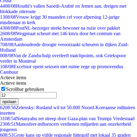
Ceuta
44
08/08
Houthi's vallen Saoedi-Arabië en Jemen aan, dreigen met
blokkade olieroute
13
08/08
Vrouw krijgt 30 maanden cel voor afpersing 12-jarige
misdienaar in kerk
43
08/08
PostNL-bezorger steekt bewoner na ruzie over pakket
26
08/08
Wegpiraat scheurt met 146 km/u door het centrum van
Amsterdam
7
08/08
Aanhoudende droogte veroorzaakt scheuren in dijken Zuid-
Holland
0
08/08
Van de Zandschulp overleeft matchpoints, ook Griekspoor
verder in Montreal
1
08/08
Excelsior opent seizoen met ruime zege op promovendus
Cambuur
Actieve items
Actieve items
Scrollbar gebruiken
opslaan
62
08:56
Zelensky: Rusland wil tot 50.000 Noord-Koreaanse militairen
inzetten
31
08:54
Netanyahu zet streep door Gaza-plan van Trumps Vredesraad
23
08:51
Manosfeer-influencers verdienen miljarden aan onzekerheid
jongeren
6
08:51
Grote kans op vijfde regionale hittegolf met lokaal 35 graden