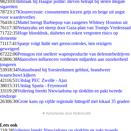
982
10:03
Inbraak bij Haagse politie: dieven betrapt bij stelen illegale
sigaretten
787
23:17
Kleurrecessie: consumenten kiezen grijs en beige uit angst
voor waardeverlies
764
18:12
Mattel brengt Barbiepop van zangeres Whitney Houston uit
761
17:30
Netanyahu zet streep door Gaza-plan van Trumps Vredesraad
717
22:35
Hoge bloeddruk, diabetes en roken vergroten risico op
dementie
711
17:41
Spanje volgt Italië met grenscontroles, tien reizigers
geweigerd
672
22:06
Pentagon eist snellere wapenproductie van defensiebedrijven
638
06:38
Manosfeer-influencers verdienen miljarden aan onzekerheid
jongeren
539
18:34
Natuurbrand bij Soesterduinen geblust, brandweer
waarschuwt kijkers
421
16:51
Uitslag PEC Zwolle - Ajax
380
15:31
Uitslag Sparta - Feyenoord
331
19:28
Vollering breekt Niewiadoma op slotklim en pakt tweede
eindzege
263
06:30
Grote kans op vijfde regionale hittegolf met lokaal 35 graden
▼ Advertentie door Refinery89
Lees ook
2
19:28
Vollering breekt Niewiadoma op slotklim en pakt tweede