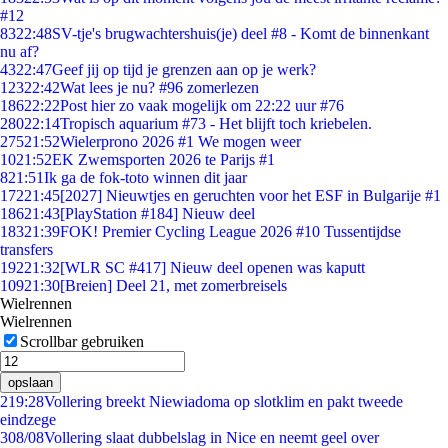
#12
83
22:48
SV-tje's brugwachtershuis(je) deel #8 - Komt de binnenkant
nu af?
43
22:47
Geef jij op tijd je grenzen aan op je werk?
123
22:42
Wat lees je nu? #96 zomerlezen
186
22:22
Post hier zo vaak mogelijk om 22:22 uur #76
280
22:14
Tropisch aquarium #73 - Het blijft toch kriebelen.
275
21:52
Wielerprono 2026 #1 We mogen weer
10
21:52
EK Zwemsporten 2026 te Parijs #1
8
21:51
Ik ga de fok-toto winnen dit jaar
172
21:45
[2027] Nieuwtjes en geruchten voor het ESF in Bulgarije #1
186
21:43
[PlayStation #184] Nieuw deel
183
21:39
FOK! Premier Cycling League 2026 #10 Tussentijdse
transfers
192
21:32
[WLR SC #417] Nieuw deel openen was kaputt
109
21:30
[Breien] Deel 21, met zomerbreisels
Wielrennen
Wielrennen
Scrollbar gebruiken
opslaan
2
19:28
Vollering breekt Niewiadoma op slotklim en pakt tweede
eindzege
3
08/08
Vollering slaat dubbelslag in Nice en neemt geel over