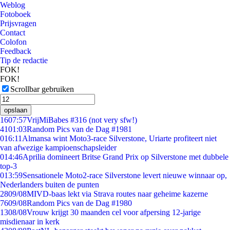
Weblog
Fotoboek
Prijsvragen
Contact
Colofon
Feedback
Tip de redactie
FOK!
FOK!
Scrollbar gebruiken
opslaan
16
07:57
VrijMiBabes #316 (not very sfw!)
41
01:03
Random Pics van de Dag #1981
0
16:11
Almansa wint Moto3-race Silverstone, Uriarte profiteert niet
van afwezige kampioenschapsleider
0
14:46
Aprilia domineert Britse Grand Prix op Silverstone met dubbele
top-3
0
13:59
Sensationele Moto2-race Silverstone levert nieuwe winnaar op,
Nederlanders buiten de punten
28
09/08
MIVD-baas lekt via Strava routes naar geheime kazerne
76
09/08
Random Pics van de Dag #1980
13
08/08
Vrouw krijgt 30 maanden cel voor afpersing 12-jarige
misdienaar in kerk