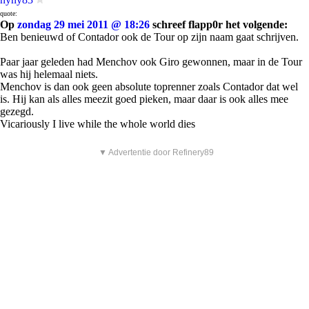
quote:
Op
zondag 29 mei 2011 @ 18:26
schreef flapp0r het volgende:
Ben benieuwd of Contador ook de Tour op zijn naam gaat schrijven.
Paar jaar geleden had Menchov ook Giro gewonnen, maar in de Tour
was hij helemaal niets.
Menchov is dan ook geen absolute toprenner zoals Contador dat wel
is. Hij kan als alles meezit goed pieken, maar daar is ook alles mee
gezegd.
Vicariously I live while the whole world dies
▼ Advertentie door Refinery89