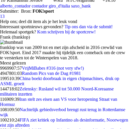
10
Kanstantsin Sivtsov
WRu
HTC-Highroad
+14.10
alberto_contador
contador
giro_d'italia
saxo_bank
Submitter:
Bron:
FOK!sport
13
Help ons; deel dit item als je het leuk vond
Interessant sportnieuws gevonden?
Tip ons dan via de submit!
Helemaal sportgek?
Kom schrijven bij de sportcrew!
Frank (franklop)
franklop was van 2009 tot en met zijn afscheid in 2016 crewlid van
FOK!sport. Eind 2017 maakte hij tijdelijk een comeback om de crew
te versterken tot de Winterspelen van 2018.
Meest gelezen
99699
07:57
VrijMiBabes #316 (not very sfw!)
49478
01:03
Random Pics van de Dag #1981
1995
10:39
China boekt doorbraak in eigen chipmachines, druk op
ASML groeit
1447
18:02
Zelensky: Rusland wil tot 50.000 Noord-Koreaanse
militairen inzetten
1169
09:39
Iran stelt zes eisen aan VS voor heropening Straat van
Hormuz
1081
09:50
Nachtelijk gebiedsverbod brengt rust terug in Rotterdamse
wijk
1002
10:24
FIFA ziet kritiek op Infantino als desinformatie, Noorwegen
eist zijn aftreden