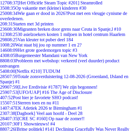
127
08:37
[Het Officiële Steam Topic #201] Steamrolled
35
08:35
Op vakantie met (kleine) kinderen #30
250
08:34
Wie gaan er dood in 2026?Post met een vleugje cynisme de
overledenen.
2
08:31
Starten met 3d printen
236
08:30
Migranten breken door grens naar Ceuta in Spanje,l #10
123
08:25
30 asielzoekers kosten 1 miljoen in hotel centrum Haarlem
298
08:25
Van kleuter tot puber deel 184
10
08:20
Wat staat bij jou op nummer 1 en 2?
146
08:09
Het grote goedemorgen topic #3
43
08:05
Burgemeester Mamdani van New York
88
08:03
Probleem met webshop: verkeerd (veel duurder) product
ontvangen
54
08:00
[Netflix #210] TUDUM
285
07:59
Totale zonsverduistering 12-08-2026 (Groenland, IJsland en
Spanje) #1
299
07:59
[Live Eredivisie #1787] We zijn begonnen!
259
07:53
[UFO/UAP] #16 The Age of Disclosure
4
07:52
Post hier je favoriete SHO podcast!
155
07:51
Sterren toen en nu #11
14
07:47
EK Atletiek 2026 te Birmingham #1
23
07:38
[Dagboek] Veel aan hoofd - Deel 28
284
07:35
[CRE SC #160] Op naar de zomer!!
201
07:30
F1 Shownieuws! #4
88
07:26
[Britse politiek] #141 Declining Gracefully Was Never Really