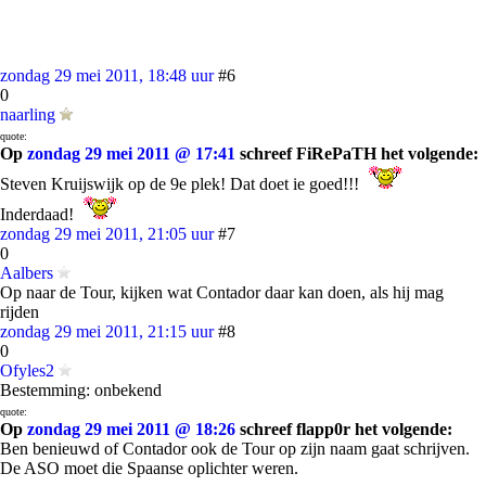
zondag 29 mei 2011, 18:48 uur
#6
0
naarling
quote:
Op
zondag 29 mei 2011 @ 17:41
schreef FiRePaTH het volgende:
Steven Kruijswijk op de 9e plek! Dat doet ie goed!!!
Inderdaad!
zondag 29 mei 2011, 21:05 uur
#7
0
Aalbers
Op naar de Tour, kijken wat Contador daar kan doen, als hij mag
rijden
zondag 29 mei 2011, 21:15 uur
#8
0
Ofyles2
Bestemming: onbekend
quote:
Op
zondag 29 mei 2011 @ 18:26
schreef flapp0r het volgende:
Ben benieuwd of Contador ook de Tour op zijn naam gaat schrijven.
De ASO moet die Spaanse oplichter weren.