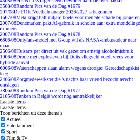
43
08/08
PostNL-bezorger steekt bewoner na ruzie over pakket
35
08/08
Random Pics van de Dag #1979
2
07/08
De FOK!Voetbalmanager 2026/2027 is begonnen
16
07/08
Meta krijgt half miljard boete voor mentale schade bij jongeren
20
07/08
Denemarken pakt AI-gebruik in scholen aan: extra mondelinge
examens
20
07/08
Random Pics van de Dag #1978
66
06/08
Onlyfans-model met G-cup wil als NASA-ambassadeur naar
maan
25
06/08
Huisarts per direct uit vak gezet om ernstig alcoholmisbruik
19
06/08
Drone met explosieven bij Duits vliegveld voedt vrees voor
hybride aanval
60
06/08
Waterschappen slaan alarm wegens droogte: Gereedschapskist
leeg
24
06/08
Zorgmedewerkster die 's nachts haar vriend bezocht terecht
ontslagen
38
06/08
Random Pics van de Dag #1977
21
05/08
Tanken in België wordt nóg aantrekkelijker
Laatste items
Laatste items
Toon berichten uit deze thema's
Actueel
Entertainment
Sport
Film & Tv