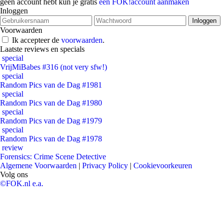
geen account hebt kun je gratis
een FOK!account aanmaken
Inloggen
Voorwaarden
Ik accepteer de
voorwaarden
.
Laatste reviews en specials
special
VrijMiBabes #316 (not very sfw!)
special
Random Pics van de Dag #1981
special
Random Pics van de Dag #1980
special
Random Pics van de Dag #1979
special
Random Pics van de Dag #1978
review
Forensics: Crime Scene Detective
Algemene Voorwaarden
|
Privacy Policy
|
Cookievoorkeuren
Volg ons
©FOK.nl e.a.