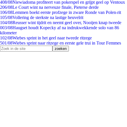
4
08/08
Niewiadoma profiteert van pokerspel en grijpt geel op Ventoux
2
06/08
Le Court wint na nerveuze finale, Pieterse derde
1
06/08
Lemmen boekt eerste profzege in zware Ronde van Polen-rit
1
05/08
Vollering de sterkste na lastige heuvelrit
1
04/08
Reusser wint tijdrit en neemt geel over, Nooijen knap tweede
0
03/08
Haugset houdt Kopecky af na indrukwekkende solo van 86
kilometer
1
02/08
Wiebes sprint in het geel naar tweede ritzege
5
01/08
Wiebes sprint naar ritzege en eerste gele trui in Tour Femmes