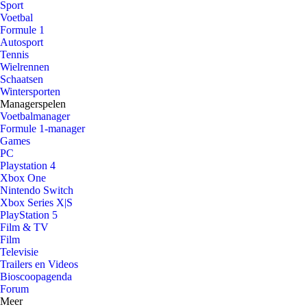
Sport
Voetbal
Formule 1
Autosport
Tennis
Wielrennen
Schaatsen
Wintersporten
Managerspelen
Voetbalmanager
Formule 1-manager
Games
PC
Playstation 4
Xbox One
Nintendo Switch
Xbox Series X|S
PlayStation 5
Film & TV
Film
Televisie
Trailers en Videos
Bioscoopagenda
Forum
Meer