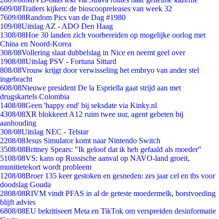
6
09/08
Trailers kijken: de bioscoopreleases van week 32
76
09/08
Random Pics van de Dag #1980
1
09/08
Uitslag AZ - ADO Den Haag
13
08/08
Hoe 30 landen zich voorbereiden op mogelijke oorlog met
China en Noord-Korea
3
08/08
Vollering slaat dubbelslag in Nice en neemt geel over
19
08/08
Uitslag PSV - Fortuna Sittard
8
08/08
Vrouw krijgt door verwisseling het embryo van ander stel
ingebracht
6
08/08
Nieuwe president De la Espriella gaat strijd aan met
drugskartels Colombia
14
08/08
Geen 'happy end' bij seksdate via Kinky.nl
43
08/08
XR blokkeert A12 ruim twee uur, agent gebeten bij
aanhouding
3
08/08
Uitslag NEC - Telstar
22
08/08
Jesus Simulator komt naar Nintendo Switch
35
08/08
Britney Spears: "Ik geloof dat ik heb gefaald als moeder"
51
08/08
VS: kans op Russische aanval op NAVO-land groeit,
munitietekort wordt probleem
12
08/08
Broer 135 keer gestoken en gesneden: zes jaar cel en tbs voor
doodslag Gouda
28
08/08
RIVM vindt PFAS in al de geteste moedermelk, borstvoeding
blijft advies
68
08/08
EU bekritiseert Meta en TikTok om verspreiden desinformatie