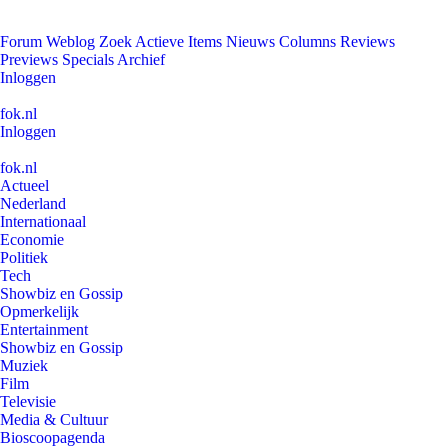
Forum
Weblog
Zoek
Actieve Items
Nieuws
Columns
Reviews
Previews
Specials
Archief
Inloggen
fok.nl
Inloggen
fok.nl
Actueel
Nederland
Internationaal
Economie
Politiek
Tech
Showbiz en Gossip
Opmerkelijk
Entertainment
Showbiz en Gossip
Muziek
Film
Televisie
Media & Cultuur
Bioscoopagenda