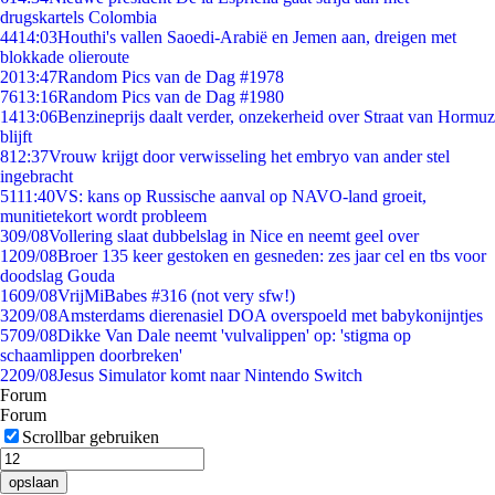
drugskartels Colombia
44
14:03
Houthi's vallen Saoedi-Arabië en Jemen aan, dreigen met
blokkade olieroute
20
13:47
Random Pics van de Dag #1978
76
13:16
Random Pics van de Dag #1980
14
13:06
Benzineprijs daalt verder, onzekerheid over Straat van Hormuz
blijft
8
12:37
Vrouw krijgt door verwisseling het embryo van ander stel
ingebracht
51
11:40
VS: kans op Russische aanval op NAVO-land groeit,
munitietekort wordt probleem
3
09/08
Vollering slaat dubbelslag in Nice en neemt geel over
12
09/08
Broer 135 keer gestoken en gesneden: zes jaar cel en tbs voor
doodslag Gouda
16
09/08
VrijMiBabes #316 (not very sfw!)
32
09/08
Amsterdams dierenasiel DOA overspoeld met babykonijntjes
57
09/08
Dikke Van Dale neemt 'vulvalippen' op: 'stigma op
schaamlippen doorbreken'
22
09/08
Jesus Simulator komt naar Nintendo Switch
Forum
Forum
Scrollbar gebruiken
opslaan