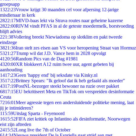
groepsapp
13
22:23
Vrouw krijgt 30 maanden cel voor afpersing 12-jarige
misdienaar in kerk
28
22:17
MIVD-baas lekt via Strava routes naar geheime kazerne
28
22:00
RIVM vindt PFAS in al de geteste moedermelk, borstvoeding
blijft advies
2
21:38
Vollering breekt Niewiadoma op slotklim en pakt tweede
eindzege
38
21:36
Iran stelt zes eisen aan VS voor heropening Straat van Hormuz
53
21:27
Trump wil dat J.D. Vance hem in 2028 opvolgt
41
20:56
Random Pics van de Dag #1981
43
20:00
XR blokkeert A12 ruim twee uur, agent gebeten bij
aanhouding
14
17:23
Geen 'happy end' bij seksdate via Kinky.nl
35
17:22
Britney Spears: "Ik geloof dat ik heb gefaald als moeder"
43
17:19
PostNL-bezorger steekt bewoner na ruzie over pakket
68
17:15
EU bekritiseert Meta en TikTok om verspreiden desinformatie
Ceuta
72
16:01
Meer agressie tegen een andersluidende politieke mening, laat
jij je intimideren?
1
15:59
Uitslag Sparta - Feyenoord
16
15:52
FIFA ziet kritiek op Infantino als desinformatie, Noorwegen
eist zijn aftreden
24
15:52
Long live the 7th of October
6
14:34
Nieuwe president De la Espriella gaat strijd aan met