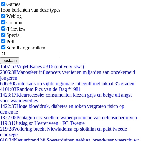
Games
Toon berichten van deze types
Weblog
Column
(P)review
Special
Poll
Scrollbar gebruiken
opslaan
16
07:57
VrijMiBabes #316 (not very sfw!)
23
06:38
Manosfeer-influencers verdienen miljarden aan onzekerheid
jongeren
6
06:30
Grote kans op vijfde regionale hittegolf met lokaal 35 graden
41
01:03
Random Pics van de Dag #1981
14
23:17
Kleurrecessie: consumenten kiezen grijs en beige uit angst
voor waardeverlies
14
22:35
Hoge bloeddruk, diabetes en roken vergroten risico op
dementie
18
22:06
Pentagon eist snellere wapenproductie van defensiebedrijven
1
19:31
Uitslag sc Heerenveen - FC Twente
2
19:28
Vollering breekt Niewiadoma op slotklim en pakt tweede
eindzege
6
18:34
Natuurbrand bij Soesterduinen geblust, brandweer waarschuwt