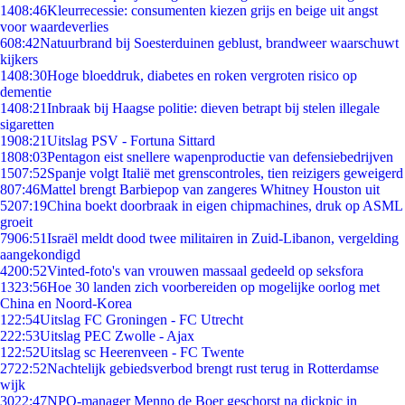
14
08:46
Kleurrecessie: consumenten kiezen grijs en beige uit angst
voor waardeverlies
6
08:42
Natuurbrand bij Soesterduinen geblust, brandweer waarschuwt
kijkers
14
08:30
Hoge bloeddruk, diabetes en roken vergroten risico op
dementie
14
08:21
Inbraak bij Haagse politie: dieven betrapt bij stelen illegale
sigaretten
19
08:21
Uitslag PSV - Fortuna Sittard
18
08:03
Pentagon eist snellere wapenproductie van defensiebedrijven
15
07:52
Spanje volgt Italië met grenscontroles, tien reizigers geweigerd
8
07:46
Mattel brengt Barbiepop van zangeres Whitney Houston uit
52
07:19
China boekt doorbraak in eigen chipmachines, druk op ASML
groeit
79
06:51
Israël meldt dood twee militairen in Zuid-Libanon, vergelding
aangekondigd
42
00:52
Vinted-foto's van vrouwen massaal gedeeld op seksfora
13
23:56
Hoe 30 landen zich voorbereiden op mogelijke oorlog met
China en Noord-Korea
1
22:54
Uitslag FC Groningen - FC Utrecht
2
22:53
Uitslag PEC Zwolle - Ajax
1
22:52
Uitslag sc Heerenveen - FC Twente
27
22:52
Nachtelijk gebiedsverbod brengt rust terug in Rotterdamse
wijk
30
22:47
NPO-manager Menno de Boer geschorst na dickpic in