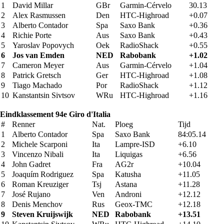
1
David Millar
GBr
Garmin-Cérvelo
30.13
2
Alex Rasmussen
Den
HTC-Highroad
+0.07
3
Alberto Contador
Spa
Saxo Bank
+0.36
4
Richie Porte
Aus
Saxo Bank
+0.43
5
Yaroslav Popovych
Oek
RadioShack
+0.55
6
Jos van Emden
NED
Rabobank
+1.02
7
Cameron Meyer
Aus
Garmin-Cérvelo
+1.04
8
Patrick Gretsch
Ger
HTC-Highroad
+1.08
9
Tiago Machado
Por
RadioShack
+1.12
10
Kanstantsin Sivtsov
WRu
HTC-Highroad
+1.16
Eindklassement 94e Giro d'Italia
#
Renner
Nat.
Ploeg
Tijd
1
Alberto Contador
Spa
Saxo Bank
84:05.14
2
Michele Scarponi
Ita
Lampre-ISD
+6.10
3
Vincenzo Nibali
Ita
Liquigas
+6.56
4
John Gadret
Fra
AG2r
+10.04
5
Joaquím Rodriguez
Spa
Katusha
+11.05
6
Roman Kreuziger
Tsj
Astana
+11.28
7
José Rujano
Ven
Androni
+12.12
8
Denis Menchov
Rus
Geox-TMC
+12.18
9
Steven Kruijswijk
NED
Rabobank
+13.51