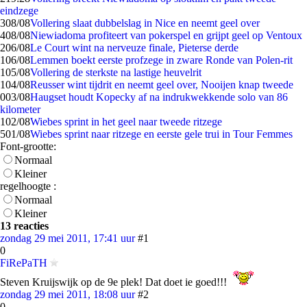
eindzege
3
08/08
Vollering slaat dubbelslag in Nice en neemt geel over
4
08/08
Niewiadoma profiteert van pokerspel en grijpt geel op Ventoux
2
06/08
Le Court wint na nerveuze finale, Pieterse derde
1
06/08
Lemmen boekt eerste profzege in zware Ronde van Polen-rit
1
05/08
Vollering de sterkste na lastige heuvelrit
1
04/08
Reusser wint tijdrit en neemt geel over, Nooijen knap tweede
0
03/08
Haugset houdt Kopecky af na indrukwekkende solo van 86
kilometer
1
02/08
Wiebes sprint in het geel naar tweede ritzege
5
01/08
Wiebes sprint naar ritzege en eerste gele trui in Tour Femmes
Font-grootte:
Normaal
Kleiner
regelhoogte :
Normaal
Kleiner
13 reacties
zondag 29 mei 2011, 17:41 uur
#1
0
FiRePaTH
Steven Kruijswijk op de 9e plek! Dat doet ie goed!!!
zondag 29 mei 2011, 18:08 uur
#2
0