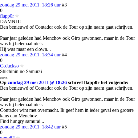
zondag 29 mei 2011, 18:26 uur
#3
0
flapp0r
DAMNIT!
Ben benieuwd of Contador ook de Tour op zijn naam gaat schrijven.
Paar jaar geleden had Menchov ook Giro gewonnen, maar in de Tour
was hij helemaal niets.
Hij was maar een clown...
zondag 29 mei 2011, 18:34 uur
#4
0
CoJackso
Shichinin no Samurai
quote:
Op
zondag 29 mei 2011 @ 18:26
schreef flapp0r het volgende:
Ben benieuwd of Contador ook de Tour op zijn naam gaat schrijven.
Paar jaar geleden had Menchov ook Giro gewonnen, maar in de Tour
was hij helemaal niets.
Contador wint met overmacht. Ik geef hem in ieder geval een grotere
kans dan Menchov.
Find hungry samurai...
zondag 29 mei 2011, 18:42 uur
#5
0
nyny83