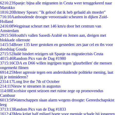
62
16:23
Spanje: bijna alle migranten in Ceuta weer teruggekeerd naar
Marokko
18
16:20
Britney Spears: "Ik geloof dat ik heb gefaald als moeder"
7
16:10
Aanhoudende droogte veroorzaakt scheuren in dijken Zuid-
Holland
24
16:08
Wegpiraat scheurt met 146 km/u door het centrum van
Amsterdam
29
15:56
Houthi's vallen Saoedi-Arabië en Jemen aan, dreigen met
blokkade olieroute
14
15:54
Broer 135 keer gestoken en gesneden: zes jaar cel en tbs voor
doodslag Gouda
27
15:52
Italië hindert reizigers uit Spanje na migratiecrisis Ceuta
40
15:46
Random Pics van de Dag #1980
37
15:16
CDA en D66 willen ingrijpen tegen 'gluurbrillen' die mensen
ongemerkt filmen
69
14:25
Meer agressie tegen een andersluidende politieke mening, laat
jij je intimideren?
23
14:17
Long live the 7th of October
2
14:11
Nieuw te streamen in augustus
1
14:08
Excelsior opent seizoen met ruime zege op promovendus
Cambuur
60
13:58
Waterschappen slaan alarm wegens droogte: Gereedschapskist
leeg
37
13:13
Random Pics van de Dag #1833
16
12:43
Meta krijgt half miljard boete voor mentale schade bij jongeren