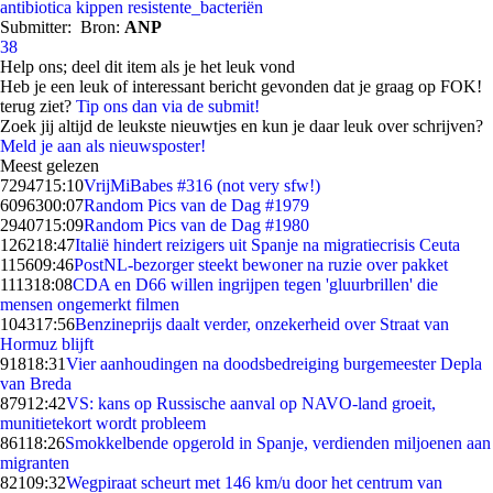
antibiotica
kippen
resistente_bacteriën
Submitter:
Bron:
ANP
38
Help ons; deel dit item als je het leuk vond
Heb je een leuk of interessant bericht gevonden dat je graag op FOK!
terug ziet?
Tip ons dan via de submit!
Zoek jij altijd de leukste nieuwtjes en kun je daar leuk over schrijven?
Meld je aan als nieuwsposter!
Meest gelezen
72947
15:10
VrijMiBabes #316 (not very sfw!)
60963
00:07
Random Pics van de Dag #1979
29407
15:09
Random Pics van de Dag #1980
1262
18:47
Italië hindert reizigers uit Spanje na migratiecrisis Ceuta
1156
09:46
PostNL-bezorger steekt bewoner na ruzie over pakket
1113
18:08
CDA en D66 willen ingrijpen tegen 'gluurbrillen' die
mensen ongemerkt filmen
1043
17:56
Benzineprijs daalt verder, onzekerheid over Straat van
Hormuz blijft
918
18:31
Vier aanhoudingen na doodsbedreiging burgemeester Depla
van Breda
879
12:42
VS: kans op Russische aanval op NAVO-land groeit,
munitietekort wordt probleem
861
18:26
Smokkelbende opgerold in Spanje, verdienden miljoenen aan
migranten
821
09:32
Wegpiraat scheurt met 146 km/u door het centrum van