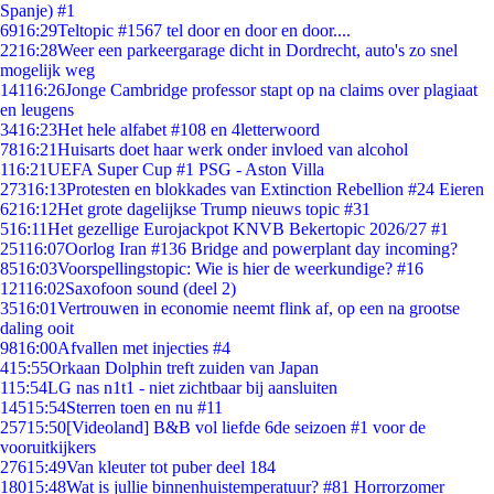
Spanje) #1
69
16:29
Teltopic #1567 tel door en door en door....
22
16:28
Weer een parkeergarage dicht in Dordrecht, auto's zo snel
mogelijk weg
141
16:26
Jonge Cambridge professor stapt op na claims over plagiaat
en leugens
34
16:23
Het hele alfabet #108 en 4letterwoord
78
16:21
Huisarts doet haar werk onder invloed van alcohol
1
16:21
UEFA Super Cup #1 PSG - Aston Villa
273
16:13
Protesten en blokkades van Extinction Rebellion #24 Eieren
62
16:12
Het grote dagelijkse Trump nieuws topic #31
5
16:11
Het gezellige Eurojackpot KNVB Bekertopic 2026/27 #1
251
16:07
Oorlog Iran #136 Bridge and powerplant day incoming?
85
16:03
Voorspellingstopic: Wie is hier de weerkundige? #16
121
16:02
Saxofoon sound (deel 2)
35
16:01
Vertrouwen in economie neemt flink af, op een na grootse
daling ooit
98
16:00
Afvallen met injecties #4
4
15:55
Orkaan Dolphin treft zuiden van Japan
1
15:54
LG nas n1t1 - niet zichtbaar bij aansluiten
145
15:54
Sterren toen en nu #11
257
15:50
[Videoland] B&B vol liefde 6de seizoen #1 voor de
vooruitkijkers
276
15:49
Van kleuter tot puber deel 184
180
15:48
Wat is jullie binnenhuistemperatuur? #81 Horrorzomer