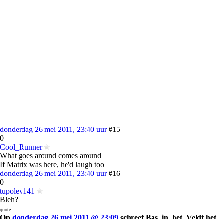
donderdag 26 mei 2011, 23:40 uur
#15
0
Cool_Runner
What goes around comes around
If Matrix was here, he'd laugh too
donderdag 26 mei 2011, 23:40 uur
#16
0
tupolev141
Bleh?
quote:
Op
donderdag 26 mei 2011 @ 23:09
schreef Bas_in_het_Veldt het