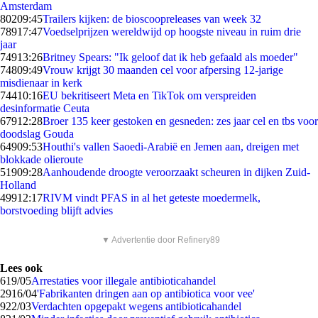
Amsterdam
802
09:45
Trailers kijken: de bioscoopreleases van week 32
789
17:47
Voedselprijzen wereldwijd op hoogste niveau in ruim drie
jaar
749
13:26
Britney Spears: "Ik geloof dat ik heb gefaald als moeder"
748
09:49
Vrouw krijgt 30 maanden cel voor afpersing 12-jarige
misdienaar in kerk
744
10:16
EU bekritiseert Meta en TikTok om verspreiden
desinformatie Ceuta
679
12:28
Broer 135 keer gestoken en gesneden: zes jaar cel en tbs voor
doodslag Gouda
649
09:53
Houthi's vallen Saoedi-Arabië en Jemen aan, dreigen met
blokkade olieroute
519
09:28
Aanhoudende droogte veroorzaakt scheuren in dijken Zuid-
Holland
499
12:17
RIVM vindt PFAS in al het geteste moedermelk,
borstvoeding blijft advies
▼ Advertentie door Refinery89
Lees ook
6
19/05
Arrestaties voor illegale antibioticahandel
29
16/04
'Fabrikanten dringen aan op antibiotica voor vee'
9
22/03
Verdachten opgepakt wegens antibioticahandel