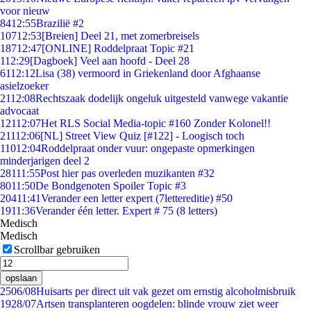
voor nieuw
84
12:55
Brazilië #2
107
12:53
[Breien] Deel 21, met zomerbreisels
187
12:47
[ONLINE] Roddelpraat Topic #21
1
12:29
[Dagboek] Veel aan hoofd - Deel 28
61
12:12
Lisa (38) vermoord in Griekenland door Afghaanse
asielzoeker
21
12:08
Rechtszaak dodelijk ongeluk uitgesteld vanwege vakantie
advocaat
121
12:07
Het RLS Social Media-topic #160 Zonder Kolonel!!
211
12:06
[NL] Street View Quiz [#122] - Loogisch toch
110
12:04
Roddelpraat onder vuur: ongepaste opmerkingen
minderjarigen deel 2
281
11:55
Post hier pas overleden muzikanten #32
80
11:50
De Bondgenoten Spoiler Topic #3
204
11:41
Verander een letter expert (7lettereditie) #50
19
11:36
Verander één letter. Expert # 75 (8 letters)
Medisch
Medisch
Scrollbar gebruiken
opslaan
25
06/08
Huisarts per direct uit vak gezet om ernstig alcoholmisbruik
19
28/07
Artsen transplanteren oogdelen: blinde vrouw ziet weer