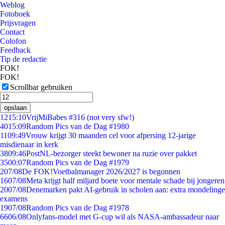
Weblog
Fotoboek
Prijsvragen
Contact
Colofon
Feedback
Tip de redactie
FOK!
FOK!
Scrollbar gebruiken
opslaan
12
15:10
VrijMiBabes #316 (not very sfw!)
40
15:09
Random Pics van de Dag #1980
11
09:49
Vrouw krijgt 30 maanden cel voor afpersing 12-jarige
misdienaar in kerk
38
09:46
PostNL-bezorger steekt bewoner na ruzie over pakket
35
00:07
Random Pics van de Dag #1979
2
07/08
De FOK!Voetbalmanager 2026/2027 is begonnen
16
07/08
Meta krijgt half miljard boete voor mentale schade bij jongeren
20
07/08
Denemarken pakt AI-gebruik in scholen aan: extra mondelinge
examens
19
07/08
Random Pics van de Dag #1978
66
06/08
Onlyfans-model met G-cup wil als NASA-ambassadeur naar