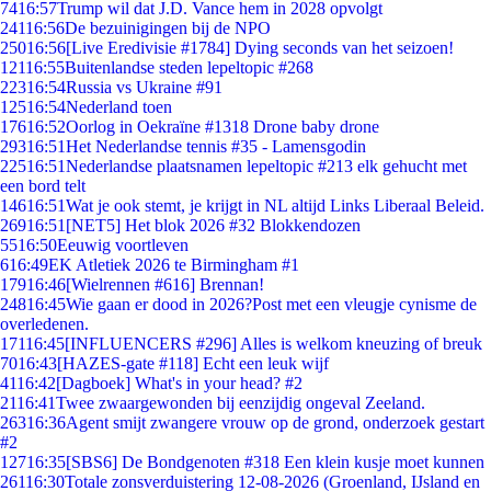
74
16:57
Trump wil dat J.D. Vance hem in 2028 opvolgt
241
16:56
De bezuinigingen bij de NPO
250
16:56
[Live Eredivisie #1784] Dying seconds van het seizoen!
121
16:55
Buitenlandse steden lepeltopic #268
223
16:54
Russia vs Ukraine #91
125
16:54
Nederland toen
176
16:52
Oorlog in Oekraïne #1318 Drone baby drone
293
16:51
Het Nederlandse tennis #35 - Lamensgodin
225
16:51
Nederlandse plaatsnamen lepeltopic #213 elk gehucht met
een bord telt
146
16:51
Wat je ook stemt, je krijgt in NL altijd Links Liberaal Beleid.
269
16:51
[NET5] Het blok 2026 #32 Blokkendozen
55
16:50
Eeuwig voortleven
6
16:49
EK Atletiek 2026 te Birmingham #1
179
16:46
[Wielrennen #616] Brennan!
248
16:45
Wie gaan er dood in 2026?Post met een vleugje cynisme de
overledenen.
171
16:45
[INFLUENCERS #296] Alles is welkom kneuzing of breuk
70
16:43
[HAZES-gate #118] Echt een leuk wijf
41
16:42
[Dagboek] What's in your head? #2
21
16:41
Twee zwaargewonden bij eenzijdig ongeval Zeeland.
263
16:36
Agent smijt zwangere vrouw op de grond, onderzoek gestart
#2
127
16:35
[SBS6] De Bondgenoten #318 Een klein kusje moet kunnen
261
16:30
Totale zonsverduistering 12-08-2026 (Groenland, IJsland en