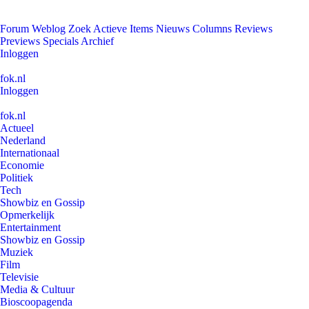
Forum
Weblog
Zoek
Actieve Items
Nieuws
Columns
Reviews
Previews
Specials
Archief
Inloggen
fok.nl
Inloggen
fok.nl
Actueel
Nederland
Internationaal
Economie
Politiek
Tech
Showbiz en Gossip
Opmerkelijk
Entertainment
Showbiz en Gossip
Muziek
Film
Televisie
Media & Cultuur
Bioscoopagenda