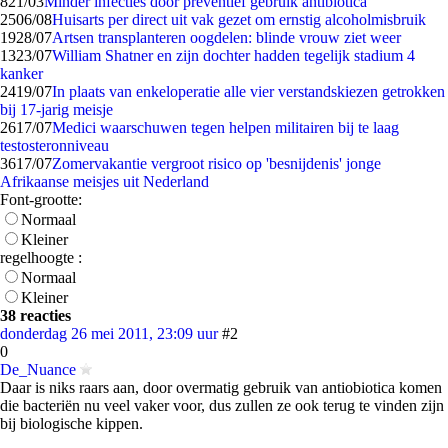
8
21/03
Minder infecties door preventief gebruik antibiotica
25
06/08
Huisarts per direct uit vak gezet om ernstig alcoholmisbruik
19
28/07
Artsen transplanteren oogdelen: blinde vrouw ziet weer
13
23/07
William Shatner en zijn dochter hadden tegelijk stadium 4
kanker
24
19/07
In plaats van enkeloperatie alle vier verstandskiezen getrokken
bij 17-jarig meisje
26
17/07
Medici waarschuwen tegen helpen militairen bij te laag
testosteronniveau
36
17/07
Zomervakantie vergroot risico op 'besnijdenis' jonge
Afrikaanse meisjes uit Nederland
Font-grootte:
Normaal
Kleiner
regelhoogte :
Normaal
Kleiner
38 reacties
donderdag 26 mei 2011, 23:09 uur
#2
0
De_Nuance
Daar is niks raars aan, door overmatig gebruik van antiobiotica komen
die bacteriën nu veel vaker voor, dus zullen ze ook terug te vinden zijn
bij biologische kippen.