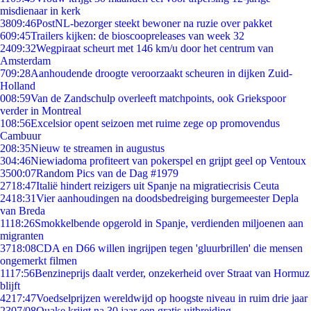
misdienaar in kerk
38
09:46
PostNL-bezorger steekt bewoner na ruzie over pakket
6
09:45
Trailers kijken: de bioscoopreleases van week 32
24
09:32
Wegpiraat scheurt met 146 km/u door het centrum van
Amsterdam
7
09:28
Aanhoudende droogte veroorzaakt scheuren in dijken Zuid-
Holland
0
08:59
Van de Zandschulp overleeft matchpoints, ook Griekspoor
verder in Montreal
1
08:56
Excelsior opent seizoen met ruime zege op promovendus
Cambuur
2
08:35
Nieuw te streamen in augustus
3
04:46
Niewiadoma profiteert van pokerspel en grijpt geel op Ventoux
35
00:07
Random Pics van de Dag #1979
27
18:47
Italië hindert reizigers uit Spanje na migratiecrisis Ceuta
24
18:31
Vier aanhoudingen na doodsbedreiging burgemeester Depla
van Breda
11
18:26
Smokkelbende opgerold in Spanje, verdienden miljoenen aan
migranten
37
18:08
CDA en D66 willen ingrijpen tegen 'gluurbrillen' die mensen
ongemerkt filmen
11
17:56
Benzineprijs daalt verder, onzekerheid over Straat van Hormuz
blijft
42
17:47
Voedselprijzen wereldwijd op hoogste niveau in ruim drie jaar
23
07/08
Quake krijgt na 30 jaar een gratis uitbreiding