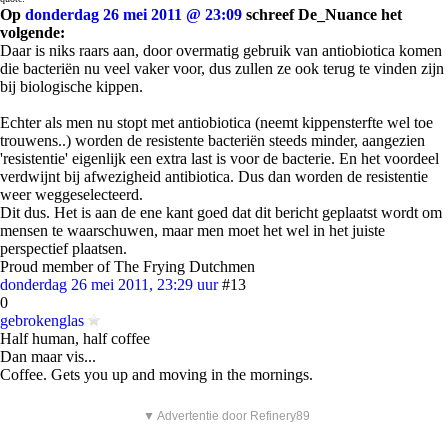
Op
donderdag 26 mei 2011 @ 23:09
schreef De_Nuance het
volgende:
Daar is niks raars aan, door overmatig gebruik van antiobiotica komen
die bacteriën nu veel vaker voor, dus zullen ze ook terug te vinden zijn
bij biologische kippen.
Echter als men nu stopt met antiobiotica (neemt kippensterfte wel toe
trouwens..) worden de resistente bacteriën steeds minder, aangezien
'resistentie' eigenlijk een extra last is voor de bacterie. En het voordeel
verdwijnt bij afwezigheid antibiotica. Dus dan worden de resistentie
weer weggeselecteerd.
Dit dus. Het is aan de ene kant goed dat dit bericht geplaatst wordt om
mensen te waarschuwen, maar men moet het wel in het juiste
perspectief plaatsen.
Proud member of The Frying Dutchmen
donderdag 26 mei 2011, 23:29 uur
#13
0
gebrokenglas
Half human, half coffee
Dan maar vis...
Coffee. Gets you up and moving in the mornings.
▼ Advertentie door Refinery89