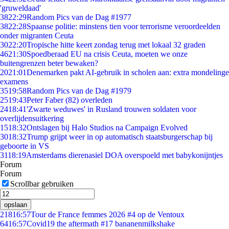
'gruweldaad'
38
22:29
Random Pics van de Dag #1977
38
22:28
Spaanse politie: minstens tien voor terrorisme veroordeelden
onder migranten Ceuta
30
22:20
Tropische hitte keert zondag terug met lokaal 32 graden
46
21:30
Spoedberaad EU na crisis Ceuta, moeten we onze
buitengrenzen beter bewaken?
20
21:01
Denemarken pakt AI-gebruik in scholen aan: extra mondelinge
examens
35
19:58
Random Pics van de Dag #1979
25
19:43
Peter Faber (82) overleden
24
18:41
'Zwarte weduwes' in Rusland trouwen soldaten voor
overlijdensuitkering
15
18:32
Ontslagen bij Halo Studios na Campaign Evolved
30
18:32
Trump grijpt weer in op automatisch staatsburgerschap bij
geboorte in VS
31
18:19
Amsterdams dierenasiel DOA overspoeld met babykonijntjes
Forum
Forum
Scrollbar gebruiken
opslaan
218
16:57
Tour de France femmes 2026 #4 op de Ventoux
64
16:57
Covid19 the aftermath #17 bananenmilkshake