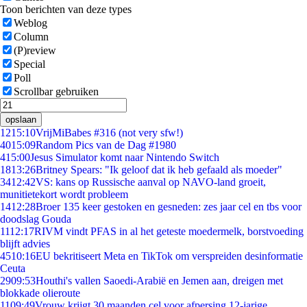
Toon berichten van deze types
Weblog
Column
(P)review
Special
Poll
Scrollbar gebruiken
opslaan
12
15:10
VrijMiBabes #316 (not very sfw!)
40
15:09
Random Pics van de Dag #1980
4
15:00
Jesus Simulator komt naar Nintendo Switch
18
13:26
Britney Spears: "Ik geloof dat ik heb gefaald als moeder"
34
12:42
VS: kans op Russische aanval op NAVO-land groeit,
munitietekort wordt probleem
14
12:28
Broer 135 keer gestoken en gesneden: zes jaar cel en tbs voor
doodslag Gouda
11
12:17
RIVM vindt PFAS in al het geteste moedermelk, borstvoeding
blijft advies
45
10:16
EU bekritiseert Meta en TikTok om verspreiden desinformatie
Ceuta
29
09:53
Houthi's vallen Saoedi-Arabië en Jemen aan, dreigen met
blokkade olieroute
11
09:49
Vrouw krijgt 30 maanden cel voor afpersing 12-jarige