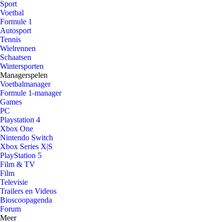
Sport
Voetbal
Formule 1
Autosport
Tennis
Wielrennen
Schaatsen
Wintersporten
Managerspelen
Voetbalmanager
Formule 1-manager
Games
PC
Playstation 4
Xbox One
Nintendo Switch
Xbox Series X|S
PlayStation 5
Film & TV
Film
Televisie
Trailers en Videos
Bioscoopagenda
Forum
Meer