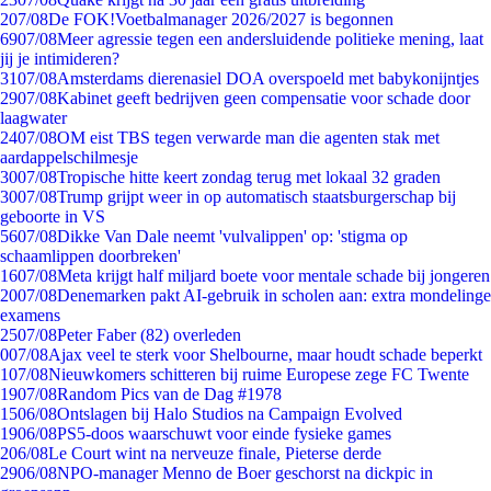
2
07/08
De FOK!Voetbalmanager 2026/2027 is begonnen
69
07/08
Meer agressie tegen een andersluidende politieke mening, laat
jij je intimideren?
31
07/08
Amsterdams dierenasiel DOA overspoeld met babykonijntjes
29
07/08
Kabinet geeft bedrijven geen compensatie voor schade door
laagwater
24
07/08
OM eist TBS tegen verwarde man die agenten stak met
aardappelschilmesje
30
07/08
Tropische hitte keert zondag terug met lokaal 32 graden
30
07/08
Trump grijpt weer in op automatisch staatsburgerschap bij
geboorte in VS
56
07/08
Dikke Van Dale neemt 'vulvalippen' op: 'stigma op
schaamlippen doorbreken'
16
07/08
Meta krijgt half miljard boete voor mentale schade bij jongeren
20
07/08
Denemarken pakt AI-gebruik in scholen aan: extra mondelinge
examens
25
07/08
Peter Faber (82) overleden
0
07/08
Ajax veel te sterk voor Shelbourne, maar houdt schade beperkt
1
07/08
Nieuwkomers schitteren bij ruime Europese zege FC Twente
19
07/08
Random Pics van de Dag #1978
15
06/08
Ontslagen bij Halo Studios na Campaign Evolved
19
06/08
PS5-doos waarschuwt voor einde fysieke games
2
06/08
Le Court wint na nerveuze finale, Pieterse derde
29
06/08
NPO-manager Menno de Boer geschorst na dickpic in