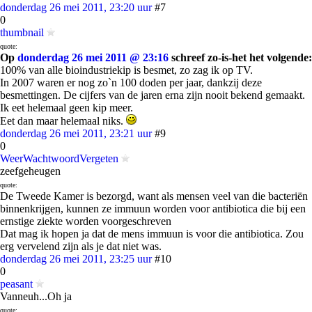
donderdag 26 mei 2011, 23:20 uur
#7
0
thumbnail
quote:
Op
donderdag 26 mei 2011 @ 23:16
schreef zo-is-het het volgende:
100% van alle bioindustriekip is besmet, zo zag ik op TV.
In 2007 waren er nog zo`n 100 doden per jaar, dankzij deze
besmettingen. De cijfers van de jaren erna zijn nooit bekend gemaakt.
Ik eet helemaal geen kip meer.
Eet dan maar helemaal niks.
donderdag 26 mei 2011, 23:21 uur
#9
0
WeerWachtwoordVergeten
zeefgeheugen
quote:
De Tweede Kamer is bezorgd, want als mensen veel van die bacteriën
binnenkrijgen, kunnen ze immuun worden voor antibiotica die bij een
ernstige ziekte worden voorgeschreven
Dat mag ik hopen ja dat de mens immuun is voor die antibiotica. Zou
erg vervelend zijn als je dat niet was.
donderdag 26 mei 2011, 23:25 uur
#10
0
peasant
Vanneuh...Oh ja
quote: