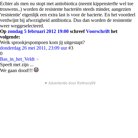
Echter als men nu stopt met antiobiotica (neemt kippensterfte wel toe
trouwens..) worden de resistente bacteriën steeds minder, aangezien
'resistentie' eigenlijk een extra last is voor de bacterie. En het voordeel
verdwijnt bij afwezigheid antibiotica. Dus dan worden de resistentie
weer weggeselecteerd.
Op
zondag 5 februari 2012 19:00
schreef
Voorschrift
het
volgende:
Welk sprookjespompoen kom jij uitgestapt?
donderdag 26 mei 2011, 23:09 uur
#3
0
Bas_in_het_Veldt
Speelt met zijn ...
We gaan dood!!!
▼ Advertentie door Refinery89