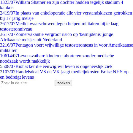
13
23/07
William Shatner en zijn dochter hadden tegelijk stadium 4
kanker
24
19/07
In plaats van enkeloperatie alle vier verstandskiezen getrokken
bij 17-jarig meisje
26
17/07
Medici waarschuwen tegen helpen militairen bij te laag
testosteronniveau
36
17/07
Zomervakantie vergroot risico op 'besnijdenis' jonge
Afrikaanse meisjes uit Nederland
32
16/07
Pentagon voert vrijwillige testosterontests in voor Amerikaanse
militairen
106
14/07
Levensvatbare kinderen aborteren zonder medische
noodzaak wordt makkelijk
55
08/07
Biohacker die eeuwig wil leven is ongeneeslijk ziek
21
03/07
Handelsdeal VS en VK jaagt medicijnkosten Britse NHS op
en bedreigt levens