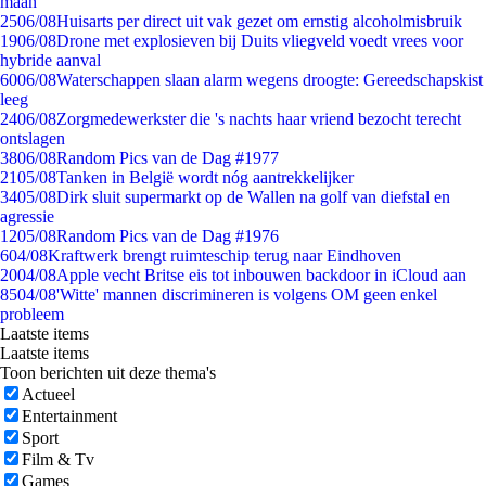
maan
25
06/08
Huisarts per direct uit vak gezet om ernstig alcoholmisbruik
19
06/08
Drone met explosieven bij Duits vliegveld voedt vrees voor
hybride aanval
60
06/08
Waterschappen slaan alarm wegens droogte: Gereedschapskist
leeg
24
06/08
Zorgmedewerkster die 's nachts haar vriend bezocht terecht
ontslagen
38
06/08
Random Pics van de Dag #1977
21
05/08
Tanken in België wordt nóg aantrekkelijker
34
05/08
Dirk sluit supermarkt op de Wallen na golf van diefstal en
agressie
12
05/08
Random Pics van de Dag #1976
6
04/08
Kraftwerk brengt ruimteschip terug naar Eindhoven
20
04/08
Apple vecht Britse eis tot inbouwen backdoor in iCloud aan
85
04/08
'Witte' mannen discrimineren is volgens OM geen enkel
probleem
Laatste items
Laatste items
Toon berichten uit deze thema's
Actueel
Entertainment
Sport
Film & Tv
Games