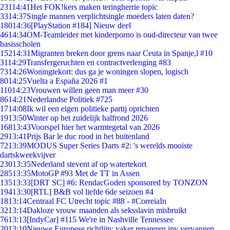
231
14:41
Het FOK!kers maken teringherrie topic
33
14:37
Single mannen verplichtsingle moeders laten daten?
180
14:36
[PlayStation #184] Nieuw deel
46
14:34
OM-Teamleider met kinderporno is oud-directeur van twee
basisscholen
152
14:31
Migranten breken door grens naar Ceuta in Spanje,l #10
31
14:29
Transfergeruchten en contractverlenging #83
73
14:26
Woningtekort: dus ga je woningen slopen, logisch
80
14:25
Vuelta a España 2026 #1
110
14:23
Vrouwen willen geen man meer #30
86
14:21
Nederlandse Politiek #725
17
14:08
Ik wil een eigen politieke partij oprichten
19
13:50
Winter op het zuidelijk halfrond 2026
168
13:43
Voorspel hier het warmtegetal van 2026
29
13:41
Prijs Bar le duc rood in het buitenland
72
13:39
MODUS Super Series Darts #2: 's werelds mooiste
dartskweekvijver
230
13:35
Nederland stevent af op watertekort
285
13:35
MotoGP #93 Met de TT in Assen
135
13:33
[DRT SC] #6: RendacGoden sponsored by TONZON
194
13:30
[RTL] B&B vol liefde 6de seizoen #4
18
13:14
Centraal FC Utrecht topic #88 - #CorreiaIn
32
13:14
Dakloze vrouw maanden als seksslavin misbruikt
76
13:13
[IndyCar] #115 We're in Nashville Tennessee
20
13:10
Nieuwe Europese richtlijn: vaker repareren ipv vervangen