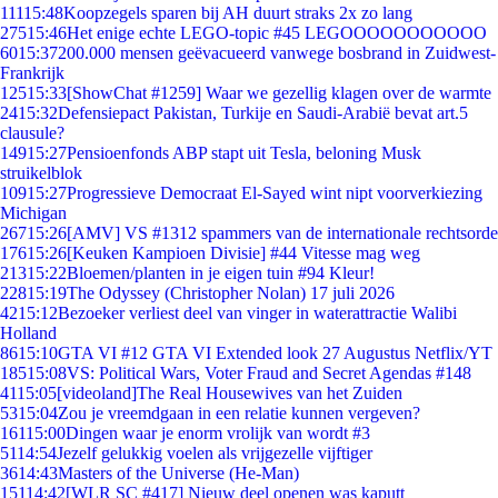
111
15:48
Koopzegels sparen bij AH duurt straks 2x zo lang
275
15:46
Het enige echte LEGO-topic #45 LEGOOOOOOOOOOO
60
15:37
200.000 mensen geëvacueerd vanwege bosbrand in Zuidwest-
Frankrijk
125
15:33
[ShowChat #1259] Waar we gezellig klagen over de warmte
24
15:32
Defensiepact Pakistan, Turkije en Saudi-Arabië bevat art.5
clausule?
149
15:27
Pensioenfonds ABP stapt uit Tesla, beloning Musk
struikelblok
109
15:27
Progressieve Democraat El-Sayed wint nipt voorverkiezing
Michigan
267
15:26
[AMV] VS #1312 spammers van de internationale rechtsorde
176
15:26
[Keuken Kampioen Divisie] #44 Vitesse mag weg
213
15:22
Bloemen/planten in je eigen tuin #94 Kleur!
228
15:19
The Odyssey (Christopher Nolan) 17 juli 2026
42
15:12
Bezoeker verliest deel van vinger in waterattractie Walibi
Holland
86
15:10
GTA VI #12 GTA VI Extended look 27 Augustus Netflix/YT
185
15:08
VS: Political Wars, Voter Fraud and Secret Agendas #148
41
15:05
[videoland]The Real Housewives van het Zuiden
53
15:04
Zou je vreemdgaan in een relatie kunnen vergeven?
161
15:00
Dingen waar je enorm vrolijk van wordt #3
51
14:54
Jezelf gelukkig voelen als vrijgezelle vijftiger
36
14:43
Masters of the Universe (He-Man)
151
14:42
[WLR SC #417] Nieuw deel openen was kaputt