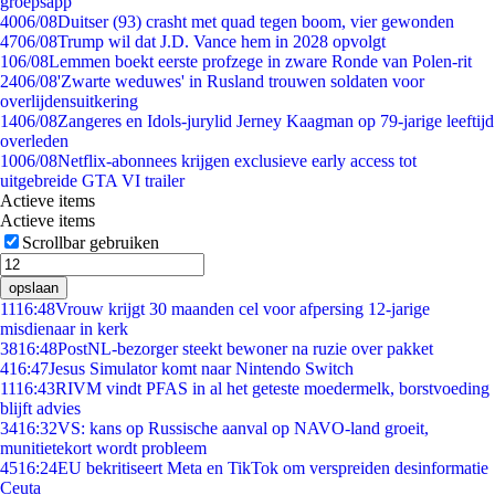
groepsapp
40
06/08
Duitser (93) crasht met quad tegen boom, vier gewonden
47
06/08
Trump wil dat J.D. Vance hem in 2028 opvolgt
1
06/08
Lemmen boekt eerste profzege in zware Ronde van Polen-rit
24
06/08
'Zwarte weduwes' in Rusland trouwen soldaten voor
overlijdensuitkering
14
06/08
Zangeres en Idols-jurylid Jerney Kaagman op 79-jarige leeftijd
overleden
10
06/08
Netflix-abonnees krijgen exclusieve early access tot
uitgebreide GTA VI trailer
Actieve items
Actieve items
Scrollbar gebruiken
opslaan
11
16:48
Vrouw krijgt 30 maanden cel voor afpersing 12-jarige
misdienaar in kerk
38
16:48
PostNL-bezorger steekt bewoner na ruzie over pakket
4
16:47
Jesus Simulator komt naar Nintendo Switch
11
16:43
RIVM vindt PFAS in al het geteste moedermelk, borstvoeding
blijft advies
34
16:32
VS: kans op Russische aanval op NAVO-land groeit,
munitietekort wordt probleem
45
16:24
EU bekritiseert Meta en TikTok om verspreiden desinformatie
Ceuta