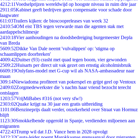
42
12:11
Voedselprijzen wereldwijd op hoogste niveau in ruim drie jaar
29
11:05
Kabinet geeft bedrijven geen compensatie voor schade door
laagwater
6
11:03
Trailers kijken: de bioscoopreleases van week 32
24
10:54
OM eist TBS tegen verwarde man die agenten stak met
aardappelschilmesje
24
10:18
Vier aanhoudingen na doodsbedreiging burgemeester Depla
van Breda
56
09:52
Dikke Van Dale neemt 'vulvalippen' op: 'stigma op
schaamlippen doorbreken'
40
09:42
Duitser (93) crasht met quad tegen boom, vier gewonden
25
09:22
Huisarts per direct uit vak gezet om ernstig alcoholmisbruik
66
09:19
Onlyfans-model met G-cup wil als NASA-ambassadeur naar
maan
3
09:14
Niewiadoma profiteert van pokerspel en grijpt geel op Ventoux
24
09:02
Zorgmedewerkster die 's nachts haar vriend bezocht terecht
ontslagen
12
03:57
VrijMiBabes #316 (not very sfw!)
23
03:02
Quake krijgt na 30 jaar een gratis uitbreiding
11
01:06
Benzineprijs daalt verder, onzekerheid over Straat van Hormuz
blijft
11
23:30
Smokkelbende opgerold in Spanje, verdienden miljoenen aan
migranten
47
22:43
Trump wil dat J.D. Vance hem in 2028 opvolgt
34
22:32
Ceuta-leider noemt Marokkaanse grensaanval door migranten