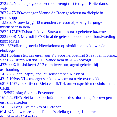
27
22:52
Nachtelijk gebiedsverbod brengt rust terug in Rotterdamse
wijk
30
22:47
NPO-manager Menno de Boer geschorst na dickpic in
groepsapp
13
22:23
Vrouw krijgt 30 maanden cel voor afpersing 12-jarige
misdienaar in kerk
28
22:17
MIVD-baas lekt via Strava routes naar geheime kazerne
28
22:00
RIVM vindt PFAS in al de geteste moedermelk, borstvoeding
blijft advies
2
21:38
Vollering breekt Niewiadoma op slotklim en pakt tweede
eindzege
38
21:36
Iran stelt zes eisen aan VS voor heropening Straat van Hormuz
53
21:27
Trump wil dat J.D. Vance hem in 2028 opvolgt
43
20:00
XR blokkeert A12 ruim twee uur, agent gebeten bij
aanhouding
14
17:23
Geen 'happy end' bij seksdate via Kinky.nl
43
17:19
PostNL-bezorger steekt bewoner na ruzie over pakket
68
17:15
EU bekritiseert Meta en TikTok om verspreiden desinformatie
Ceuta
1
15:59
Uitslag Sparta - Feyenoord
16
15:52
FIFA ziet kritiek op Infantino als desinformatie, Noorwegen
eist zijn aftreden
24
15:52
Long live the 7th of October
6
14:34
Nieuwe president De la Espriella gaat strijd aan met
drugskartels Colombia