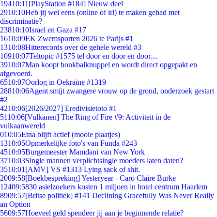
194
10:11
[PlayStation #184] Nieuw deel
29
10:10
Heb jij wel eens (online of irl) te maken gehad met
discriminatie?
238
10:10
Israel en Gaza #17
16
10:09
EK Zwemsporten 2026 te Parijs #1
13
10:08
Hitterecords over de gehele wereld #3
109
10:07
Teltopic #1575 tel door en door en door....
39
10:07
Man koopt honkbalknuppel en wordt direct opgepakt en
afgevoerd.
65
10:07
Oorlog in Oekraïne #1319
288
10:06
Agent smijt zwangere vrouw op de grond, onderzoek gestart
#2
42
10:06
[2026/2027] Eredivisietoto #1
51
10:06
[Vulkanen] The Ring of Fire #9: Activiteit in de
vulkaanwereld
0
10:05
Etna blijft actief (mooie plaatjes)
13
10:05
Opmerkelijke foto's van Funda #243
45
10:05
Burgemeester Mamdani van New York
37
10:03
Single mannen verplichtsingle moeders laten daten?
35
10:01
[AMV] VS #1313 Lying sack of shit.
20
09:58
[Boekbespreking] Yesteryear - Caro Claire Burke
124
09:58
30 asielzoekers kosten 1 miljoen in hotel centrum Haarlem
89
09:57
[Britse politiek] #141 Declining Gracefully Was Never Really
an Option
56
09:57
Hoeveel geld spendeer jij aan je beginnende relatie?