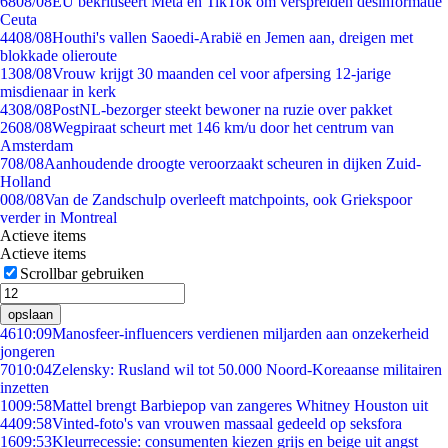
68
08/08
EU bekritiseert Meta en TikTok om verspreiden desinformatie
Ceuta
44
08/08
Houthi's vallen Saoedi-Arabië en Jemen aan, dreigen met
blokkade olieroute
13
08/08
Vrouw krijgt 30 maanden cel voor afpersing 12-jarige
misdienaar in kerk
43
08/08
PostNL-bezorger steekt bewoner na ruzie over pakket
26
08/08
Wegpiraat scheurt met 146 km/u door het centrum van
Amsterdam
7
08/08
Aanhoudende droogte veroorzaakt scheuren in dijken Zuid-
Holland
0
08/08
Van de Zandschulp overleeft matchpoints, ook Griekspoor
verder in Montreal
Actieve items
Actieve items
Scrollbar gebruiken
opslaan
46
10:09
Manosfeer-influencers verdienen miljarden aan onzekerheid
jongeren
70
10:04
Zelensky: Rusland wil tot 50.000 Noord-Koreaanse militairen
inzetten
10
09:58
Mattel brengt Barbiepop van zangeres Whitney Houston uit
44
09:58
Vinted-foto's van vrouwen massaal gedeeld op seksfora
16
09:53
Kleurrecessie: consumenten kiezen grijs en beige uit angst