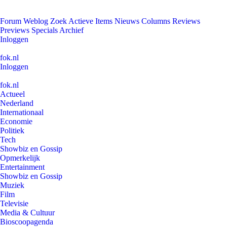
Forum
Weblog
Zoek
Actieve Items
Nieuws
Columns
Reviews
Previews
Specials
Archief
Inloggen
fok.nl
Inloggen
fok.nl
Actueel
Nederland
Internationaal
Economie
Politiek
Tech
Showbiz en Gossip
Opmerkelijk
Entertainment
Showbiz en Gossip
Muziek
Film
Televisie
Media & Cultuur
Bioscoopagenda