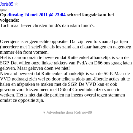
Joris85
quote:
Op
dinsdag 24 mei 2011 @ 23:04
schreef langsdekant het
volgende:
Toch maar liever christen fundi's dan islam fundi's.
Overigens is er geen echte oppositie. Dat zijn een fors aantal partijen
(meerdere met 1 zetel) die als los zand aan elkaar hangen en nagenoeg
nimmer één front vormen.
Het is daarom onzin te beweren dat Rutte enkel afhankelijk is van de
SGP. Dat willen onze linkse rakkers van PvdA en D66 ons graag laten
geloven. Maar geloven doen we niet!
Niemand beweert dat Rutte enkel afhankelijk is van de SGP. Maar de
VVD gedraagt zich wel zo door telkens plots anti-liberale acties uit te
halen en afspraken te maken met de SGP. De VVD kan er ook
gewoon voor kiezen meer met D66 of Groenlinks ofzo samen te
werken. Het is niet dat die partijen nu ineens overal tegen stemmen
omdat ze oppositie zijn.
▼ Advertentie door Refinery89