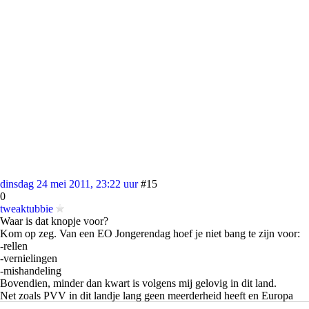
dinsdag 24 mei 2011, 23:22 uur
#15
0
tweaktubbie
Waar is dat knopje voor?
Kom op zeg. Van een EO Jongerendag hoef je niet bang te zijn voor:
-rellen
-vernielingen
-mishandeling
Bovendien, minder dan kwart is volgens mij gelovig in dit land.
Net zoals PVV in dit landje lang geen meerderheid heeft en Europa
machtiger is dan ons, heeft dat bangmaken voor rechtse partijen geen