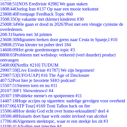
167
08:51
[NOS Eredivisie #298] We gaan staken
18
08:44
Oorlog Iran #137 Op naar een mooie toekomst
238
08:40
Frontpage Feedback Topic #60
35
08:35
Op vakantie met (kleine) kinderen #30
250
08:34
Wie gaan er dood in 2026?Post met een vleugje cynisme de
overledenen.
2
08:31
Starten met 3d printen
236
08:30
Migranten breken door grens naar Ceuta in Spanje,l #10
298
08:25
Van kleuter tot puber deel 184
146
08:09
Het grote goedemorgen topic #3
88
08:03
Probleem met webshop: verkeerd (veel duurder) product
ontvangen
54
08:00
[Netflix #210] TUDUM
299
07:59
[Live Eredivisie #1787] We zijn begonnen!
259
07:53
[UFO/UAP] #16 The Age of Disclosure
4
07:52
Post hier je favoriete SHO podcast!
155
07:51
Sterren toen en nu #11
201
07:30
F1 Shownieuws! #4
203
07:19
Politieke meme's en spotprenten #11
144
07:18
Hoge accijns op sigaretten: nadelige gevolgen voor overheid
81
07:06
[ATP Tour] #169 Tosti Tallon back on fire
155
06:48
Hoe denkt God echt over homo-seksualiteit? deel 4
185
06:48
Huisarts doet haar werk onder invloed van alcohol
177
06:46
Algemeen steektopic, waar er een steekje los zit #3
141
06:41
Afvallen met injecties #4