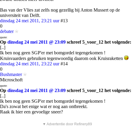
Bas van der Vlies zat zelfs nog gezellig bij Anton Mussert op de
universiteit van Delft.
dinsdag 24 mei 2011, 23:21 uur
#13
0
debater
quote:
Op
dinsdag 24 mei 2011 @ 23:09
schreef 5_voor_12 het volgende:
[..]
Ik ben nog geen SGP'er met bomgordel tegengekomen !
Kruisvaarders gebruiken tegenwoordig daarom ook Kruisraketten
dinsdag 24 mei 2011, 23:22 uur
#14
0
Bushmaster
Microschoft
quote:
Op
dinsdag 24 mei 2011 @ 23:09
schreef 5_voor_12 het volgende:
[..]
Ik ben nog geen SGP'er met bomgordel tegengekomen !
Da's zowat het enige wat er nog aan ontbreekt.
Raak ik hier een gevoelige sneer?
▼ Advertentie door Refinery89