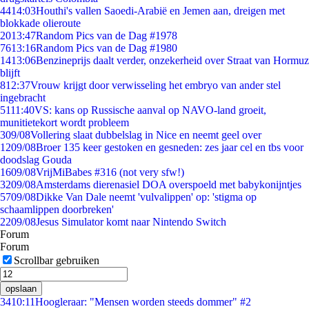
44
14:03
Houthi's vallen Saoedi-Arabië en Jemen aan, dreigen met
blokkade olieroute
20
13:47
Random Pics van de Dag #1978
76
13:16
Random Pics van de Dag #1980
14
13:06
Benzineprijs daalt verder, onzekerheid over Straat van Hormuz
blijft
8
12:37
Vrouw krijgt door verwisseling het embryo van ander stel
ingebracht
51
11:40
VS: kans op Russische aanval op NAVO-land groeit,
munitietekort wordt probleem
3
09/08
Vollering slaat dubbelslag in Nice en neemt geel over
12
09/08
Broer 135 keer gestoken en gesneden: zes jaar cel en tbs voor
doodslag Gouda
16
09/08
VrijMiBabes #316 (not very sfw!)
32
09/08
Amsterdams dierenasiel DOA overspoeld met babykonijntjes
57
09/08
Dikke Van Dale neemt 'vulvalippen' op: 'stigma op
schaamlippen doorbreken'
22
09/08
Jesus Simulator komt naar Nintendo Switch
Forum
Forum
Scrollbar gebruiken
opslaan
34
10:11
Hoogleraar: "Mensen worden steeds dommer" #2