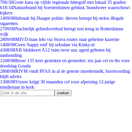
7
06:30
Grote kans op vijfde regionale hittegolf met lokaal 35 graden
6
18:34
Natuurbrand bij Soesterduinen geblust, brandweer waarschuwt
kijkers
14
09/08
Inbraak bij Haagse politie: dieven betrapt bij stelen illegale
sigaretten
27
09/08
Nachtelijk gebiedsverbod brengt rust terug in Rotterdamse
wijk
28
09/08
MIVD-baas lekt via Strava routes naar geheime kazerne
14
08/08
Geen 'happy end' bij seksdate via Kinky.nl
43
08/08
XR blokkeert A12 ruim twee uur, agent gebeten bij
aanhouding
12
08/08
Broer 135 keer gestoken en gesneden: zes jaar cel en tbs voor
doodslag Gouda
28
08/08
RIVM vindt PFAS in al de geteste moedermelk, borstvoeding
blijft advies
13
08/08
Vrouw krijgt 30 maanden cel voor afpersing 12-jarige
misdienaar in kerk