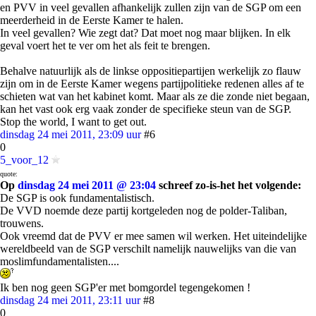
en PVV in veel gevallen afhankelijk zullen zijn van de SGP om een
meerderheid in de Eerste Kamer te halen.
In veel gevallen? Wie zegt dat? Dat moet nog maar blijken. In elk
geval voert het te ver om het als feit te brengen.
Behalve natuurlijk als de linkse oppositiepartijen werkelijk zo flauw
zijn om in de Eerste Kamer wegens partijpolitieke redenen alles af te
schieten wat van het kabinet komt. Maar als ze die zonde niet begaan,
kan het vast ook erg vaak zonder de specifieke steun van de SGP.
Stop the world, I want to get out.
dinsdag 24 mei 2011, 23:09 uur
#6
0
5_voor_12
quote:
Op
dinsdag 24 mei 2011 @ 23:04
schreef zo-is-het het volgende:
De SGP is ook fundamentalistisch.
De VVD noemde deze partij kortgeleden nog de polder-Taliban,
trouwens.
Ook vreemd dat de PVV er mee samen wil werken. Het uiteindelijke
wereldbeeld van de SGP verschilt namelijk nauwelijks van die van
moslimfundamentalisten....
Ik ben nog geen SGP'er met bomgordel tegengekomen !
dinsdag 24 mei 2011, 23:11 uur
#8
0