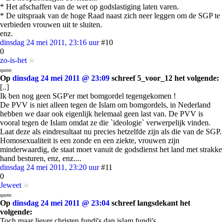
* Het afschaffen van de wet op godslastiging laten varen.
* De uitspraak van de hoge Raad naast zich neer leggen om de SGP te
verbieden vrouwen uit te sluiten.
enz.
dinsdag 24 mei 2011, 23:16 uur
#10
0
zo-is-het
quote:
Op
dinsdag 24 mei 2011 @ 23:09
schreef 5_voor_12 het volgende:
[..]
Ik ben nog geen SGP'er met bomgordel tegengekomen !
De PVV is niet alleen tegen de Islam om bomgordels, in Nederland
hebben we daar ook eigenlijk helemaal geen last van. De PVV is
vooral tegen de Islam omdat ze die `ideologie` verwerpelijk vinden.
Laat deze als eindresultaat nu precies hetzelfde zijn als die van de SGP.
Homosexualiteit is een zonde en een ziekte, vrouwen zijn
minderwaardig, de staat moet vanuit de godsdienst het land met strakke
hand besturen, enz, enz....
dinsdag 24 mei 2011, 23:20 uur
#11
0
Jeweet
quote:
Op
dinsdag 24 mei 2011 @ 23:04
schreef langsdekant het
volgende:
Toch maar liever christen fundi's dan islam fundi's.