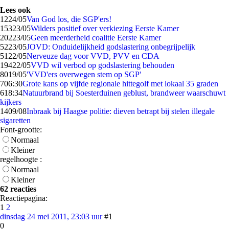
Lees ook
12
24/05
Van God los, die SGP'ers!
153
23/05
Wilders positief over verkiezing Eerste Kamer
202
23/05
Geen meerderheid coalitie Eerste Kamer
52
23/05
JOVD: Onduidelijkheid godslastering onbegrijpelijk
51
22/05
Nerveuze dag voor VVD, PVV en CDA
194
22/05
VVD wil verbod op godslastering behouden
80
19/05
'VVD'ers overwegen stem op SGP'
7
06:30
Grote kans op vijfde regionale hittegolf met lokaal 35 graden
6
18:34
Natuurbrand bij Soesterduinen geblust, brandweer waarschuwt
kijkers
14
09/08
Inbraak bij Haagse politie: dieven betrapt bij stelen illegale
sigaretten
Font-grootte:
Normaal
Kleiner
regelhoogte :
Normaal
Kleiner
62 reacties
Reactiepagina:
1
2
dinsdag 24 mei 2011, 23:03 uur
#1
0