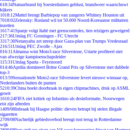
6
18:34
Natuurbrand bij Soesterduinen geblust, brandweer waarschuwt
kijkers
10
18:12
Mattel brengt Barbiepop van zangeres Whitney Houston uit
70
18:02
Zelensky: Rusland wil tot 50.000 Noord-Koreaanse militairen
inzetten
16
17:41
Spanje volgt Italië met grenscontroles, tien reizigers geweigerd
2
17:36
Uitslag FC Groningen - FC Utrecht
33
17:30
Netanyahu zet streep door Gaza-plan van Trumps Vredesraad
2
16:51
Uitslag PEC Zwolle - Ajax
0
16:11
Almansa wint Moto3-race Silverstone, Uriarte profiteert niet
van afwezige kampioenschapsleider
1
15:31
Uitslag Sparta - Feyenoord
0
14:46
Aprilia domineert Britse Grand Prix op Silverstone met dubbele
top-3
0
13:59
Sensationele Moto2-race Silverstone levert nieuwe winnaar op,
Nederlanders buiten de punten
52
10:39
China boekt doorbraak in eigen chipmachines, druk op ASML
groeit
16
10:24
FIFA ziet kritiek op Infantino als desinformatie, Noorwegen
eist zijn aftreden
14
09/08
Inbraak bij Haagse politie: dieven betrapt bij stelen illegale
sigaretten
27
09/08
Nachtelijk gebiedsverbod brengt rust terug in Rotterdamse
wijk
38
09/08
Iran stelt zes eisen aan VS voor heropening Straat van Hormuz