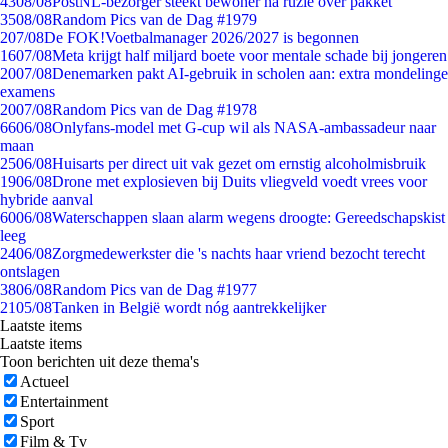
43
08/08
PostNL-bezorger steekt bewoner na ruzie over pakket
35
08/08
Random Pics van de Dag #1979
2
07/08
De FOK!Voetbalmanager 2026/2027 is begonnen
16
07/08
Meta krijgt half miljard boete voor mentale schade bij jongeren
20
07/08
Denemarken pakt AI-gebruik in scholen aan: extra mondelinge
examens
20
07/08
Random Pics van de Dag #1978
66
06/08
Onlyfans-model met G-cup wil als NASA-ambassadeur naar
maan
25
06/08
Huisarts per direct uit vak gezet om ernstig alcoholmisbruik
19
06/08
Drone met explosieven bij Duits vliegveld voedt vrees voor
hybride aanval
60
06/08
Waterschappen slaan alarm wegens droogte: Gereedschapskist
leeg
24
06/08
Zorgmedewerkster die 's nachts haar vriend bezocht terecht
ontslagen
38
06/08
Random Pics van de Dag #1977
21
05/08
Tanken in België wordt nóg aantrekkelijker
Laatste items
Laatste items
Toon berichten uit deze thema's
Actueel
Entertainment
Sport
Film & Tv