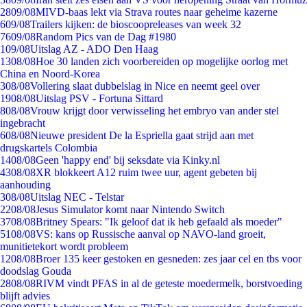
28
09/08
MIVD-baas lekt via Strava routes naar geheime kazerne
6
09/08
Trailers kijken: de bioscoopreleases van week 32
76
09/08
Random Pics van de Dag #1980
1
09/08
Uitslag AZ - ADO Den Haag
13
08/08
Hoe 30 landen zich voorbereiden op mogelijke oorlog met
China en Noord-Korea
3
08/08
Vollering slaat dubbelslag in Nice en neemt geel over
19
08/08
Uitslag PSV - Fortuna Sittard
8
08/08
Vrouw krijgt door verwisseling het embryo van ander stel
ingebracht
6
08/08
Nieuwe president De la Espriella gaat strijd aan met
drugskartels Colombia
14
08/08
Geen 'happy end' bij seksdate via Kinky.nl
43
08/08
XR blokkeert A12 ruim twee uur, agent gebeten bij
aanhouding
3
08/08
Uitslag NEC - Telstar
22
08/08
Jesus Simulator komt naar Nintendo Switch
37
08/08
Britney Spears: "Ik geloof dat ik heb gefaald als moeder"
51
08/08
VS: kans op Russische aanval op NAVO-land groeit,
munitietekort wordt probleem
12
08/08
Broer 135 keer gestoken en gesneden: zes jaar cel en tbs voor
doodslag Gouda
28
08/08
RIVM vindt PFAS in al de geteste moedermelk, borstvoeding
blijft advies