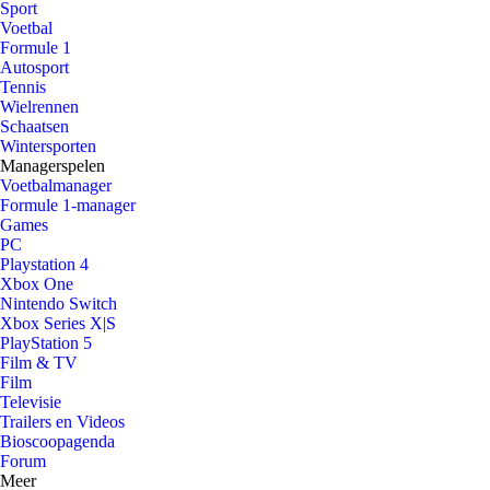
Sport
Voetbal
Formule 1
Autosport
Tennis
Wielrennen
Schaatsen
Wintersporten
Managerspelen
Voetbalmanager
Formule 1-manager
Games
PC
Playstation 4
Xbox One
Nintendo Switch
Xbox Series X|S
PlayStation 5
Film & TV
Film
Televisie
Trailers en Videos
Bioscoopagenda
Forum
Meer