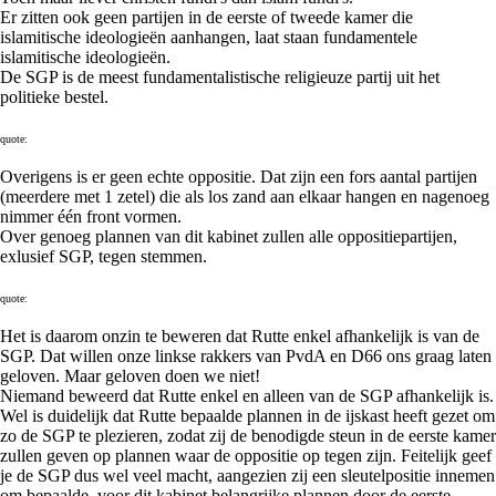
Er zitten ook geen partijen in de eerste of tweede kamer die
islamitische ideologieën aanhangen, laat staan fundamentele
islamitische ideologieën.
De SGP is de meest fundamentalistische religieuze partij uit het
politieke bestel.
quote:
Overigens is er geen echte oppositie. Dat zijn een fors aantal partijen
(meerdere met 1 zetel) die als los zand aan elkaar hangen en nagenoeg
nimmer één front vormen.
Over genoeg plannen van dit kabinet zullen alle oppositiepartijen,
exlusief SGP, tegen stemmen.
quote:
Het is daarom onzin te beweren dat Rutte enkel afhankelijk is van de
SGP. Dat willen onze linkse rakkers van PvdA en D66 ons graag laten
geloven. Maar geloven doen we niet!
Niemand beweerd dat Rutte enkel en alleen van de SGP afhankelijk is.
Wel is duidelijk dat Rutte bepaalde plannen in de ijskast heeft gezet om
zo de SGP te plezieren, zodat zij de benodigde steun in de eerste kamer
zullen geven op plannen waar de oppositie op tegen zijn. Feitelijk geef
je de SGP dus wel veel macht, aangezien zij een sleutelpositie innemen
om bepaalde, voor dit kabinet belangrijke plannen door de eerste