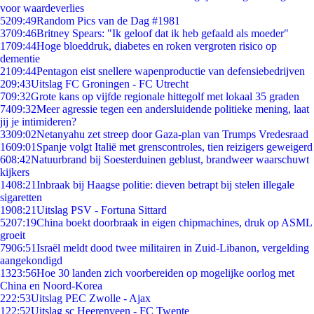
voor waardeverlies
52
09:49
Random Pics van de Dag #1981
37
09:46
Britney Spears: "Ik geloof dat ik heb gefaald als moeder"
17
09:44
Hoge bloeddruk, diabetes en roken vergroten risico op
dementie
21
09:44
Pentagon eist snellere wapenproductie van defensiebedrijven
2
09:43
Uitslag FC Groningen - FC Utrecht
7
09:32
Grote kans op vijfde regionale hittegolf met lokaal 35 graden
74
09:32
Meer agressie tegen een andersluidende politieke mening, laat
jij je intimideren?
33
09:02
Netanyahu zet streep door Gaza-plan van Trumps Vredesraad
16
09:01
Spanje volgt Italië met grenscontroles, tien reizigers geweigerd
6
08:42
Natuurbrand bij Soesterduinen geblust, brandweer waarschuwt
kijkers
14
08:21
Inbraak bij Haagse politie: dieven betrapt bij stelen illegale
sigaretten
19
08:21
Uitslag PSV - Fortuna Sittard
52
07:19
China boekt doorbraak in eigen chipmachines, druk op ASML
groeit
79
06:51
Israël meldt dood twee militairen in Zuid-Libanon, vergelding
aangekondigd
13
23:56
Hoe 30 landen zich voorbereiden op mogelijke oorlog met
China en Noord-Korea
2
22:53
Uitslag PEC Zwolle - Ajax
1
22:52
Uitslag sc Heerenveen - FC Twente