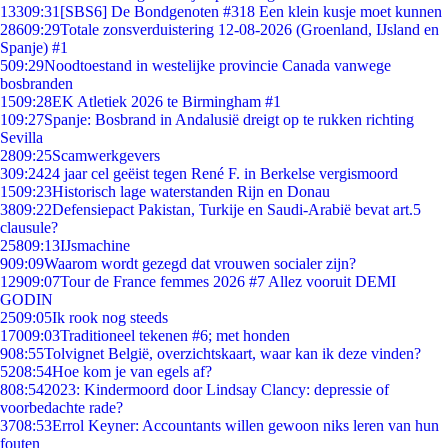
133
09:31
[SBS6] De Bondgenoten #318 Een klein kusje moet kunnen
286
09:29
Totale zonsverduistering 12-08-2026 (Groenland, IJsland en
Spanje) #1
5
09:29
Noodtoestand in westelijke provincie Canada vanwege
bosbranden
15
09:28
EK Atletiek 2026 te Birmingham #1
1
09:27
Spanje: Bosbrand in Andalusië dreigt op te rukken richting
Sevilla
28
09:25
Scamwerkgevers
3
09:24
24 jaar cel geëist tegen René F. in Berkelse vergismoord
15
09:23
Historisch lage waterstanden Rijn en Donau
38
09:22
Defensiepact Pakistan, Turkije en Saudi-Arabië bevat art.5
clausule?
258
09:13
IJsmachine
9
09:09
Waarom wordt gezegd dat vrouwen socialer zijn?
129
09:07
Tour de France femmes 2026 #7 Allez vooruit DEMI
GODIN
25
09:05
Ik rook nog steeds
170
09:03
Traditioneel tekenen #6; met honden
9
08:55
Tolvignet België, overzichtskaart, waar kan ik deze vinden?
52
08:54
Hoe kom je van egels af?
8
08:54
2023: Kindermoord door Lindsay Clancy: depressie of
voorbedachte rade?
37
08:53
Errol Keyner: Accountants willen gewoon niks leren van hun
fouten