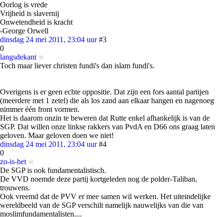
Oorlog is vrede
Vrijheid is slavernij
Onwetendheid is kracht
-George Orwell
dinsdag 24 mei 2011, 23:04 uur
#3
0
langsdekant
Toch maar liever christen fundi's dan islam fundi's.
Overigens is er geen echte oppositie. Dat zijn een fors aantal partijen
(meerdere met 1 zetel) die als los zand aan elkaar hangen en nagenoeg
nimmer één front vormen.
Het is daarom onzin te beweren dat Rutte enkel afhankelijk is van de
SGP. Dat willen onze linkse rakkers van PvdA en D66 ons graag laten
geloven. Maar geloven doen we niet!
dinsdag 24 mei 2011, 23:04 uur
#4
0
zo-is-het
De SGP is ook fundamentalistisch.
De VVD noemde deze partij kortgeleden nog de polder-Taliban,
trouwens.
Ook vreemd dat de PVV er mee samen wil werken. Het uiteindelijke
wereldbeeld van de SGP verschilt namelijk nauwelijks van die van
moslimfundamentalisten....