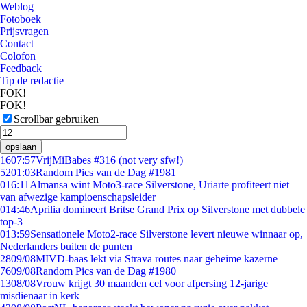
Weblog
Fotoboek
Prijsvragen
Contact
Colofon
Feedback
Tip de redactie
FOK!
FOK!
Scrollbar gebruiken
opslaan
16
07:57
VrijMiBabes #316 (not very sfw!)
52
01:03
Random Pics van de Dag #1981
0
16:11
Almansa wint Moto3-race Silverstone, Uriarte profiteert niet
van afwezige kampioenschapsleider
0
14:46
Aprilia domineert Britse Grand Prix op Silverstone met dubbele
top-3
0
13:59
Sensationele Moto2-race Silverstone levert nieuwe winnaar op,
Nederlanders buiten de punten
28
09/08
MIVD-baas lekt via Strava routes naar geheime kazerne
76
09/08
Random Pics van de Dag #1980
13
08/08
Vrouw krijgt 30 maanden cel voor afpersing 12-jarige
misdienaar in kerk