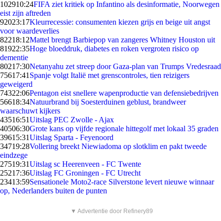
1029
10:24
FIFA ziet kritiek op Infantino als desinformatie, Noorwegen
eist zijn aftreden
920
23:17
Kleurrecessie: consumenten kiezen grijs en beige uit angst
voor waardeverlies
822
18:12
Mattel brengt Barbiepop van zangeres Whitney Houston uit
819
22:35
Hoge bloeddruk, diabetes en roken vergroten risico op
dementie
802
17:30
Netanyahu zet streep door Gaza-plan van Trumps Vredesraad
756
17:41
Spanje volgt Italië met grenscontroles, tien reizigers
geweigerd
743
22:06
Pentagon eist snellere wapenproductie van defensiebedrijven
566
18:34
Natuurbrand bij Soesterduinen geblust, brandweer
waarschuwt kijkers
435
16:51
Uitslag PEC Zwolle - Ajax
405
06:30
Grote kans op vijfde regionale hittegolf met lokaal 35 graden
396
15:31
Uitslag Sparta - Feyenoord
347
19:28
Vollering breekt Niewiadoma op slotklim en pakt tweede
eindzege
275
19:31
Uitslag sc Heerenveen - FC Twente
252
17:36
Uitslag FC Groningen - FC Utrecht
234
13:59
Sensationele Moto2-race Silverstone levert nieuwe winnaar
op, Nederlanders buiten de punten
▼ Advertentie door Refinery89