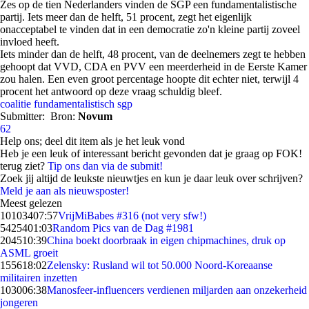
Zes op de tien Nederlanders vinden de SGP een fundamentalistische
partij. Iets meer dan de helft, 51 procent, zegt het eigenlijk
onacceptabel te vinden dat in een democratie zo'n kleine partij zoveel
invloed heeft.
Iets minder dan de helft, 48 procent, van de deelnemers zegt te hebben
gehoopt dat VVD, CDA en PVV een meerderheid in de Eerste Kamer
zou halen. Een even groot percentage hoopte dit echter niet, terwijl 4
procent het antwoord op deze vraag schuldig bleef.
coalitie
fundamentalistisch
sgp
Submitter:
Bron:
Novum
62
Help ons; deel dit item als je het leuk vond
Heb je een leuk of interessant bericht gevonden dat je graag op FOK!
terug ziet?
Tip ons dan via de submit!
Zoek jij altijd de leukste nieuwtjes en kun je daar leuk over schrijven?
Meld je aan als nieuwsposter!
Meest gelezen
101034
07:57
VrijMiBabes #316 (not very sfw!)
54254
01:03
Random Pics van de Dag #1981
2045
10:39
China boekt doorbraak in eigen chipmachines, druk op
ASML groeit
1556
18:02
Zelensky: Rusland wil tot 50.000 Noord-Koreaanse
militairen inzetten
1030
06:38
Manosfeer-influencers verdienen miljarden aan onzekerheid
jongeren