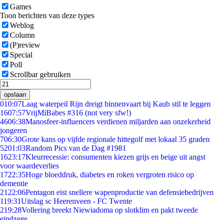
Games
Toon berichten van deze types
Weblog
Column
(P)review
Special
Poll
Scrollbar gebruiken
opslaan
0
10:07
Laag waterpeil Rijn dreigt binnenvaart bij Kaub stil te leggen
16
07:57
VrijMiBabes #316 (not very sfw!)
46
06:38
Manosfeer-influencers verdienen miljarden aan onzekerheid
jongeren
7
06:30
Grote kans op vijfde regionale hittegolf met lokaal 35 graden
52
01:03
Random Pics van de Dag #1981
16
23:17
Kleurrecessie: consumenten kiezen grijs en beige uit angst
voor waardeverlies
17
22:35
Hoge bloeddruk, diabetes en roken vergroten risico op
dementie
21
22:06
Pentagon eist snellere wapenproductie van defensiebedrijven
1
19:31
Uitslag sc Heerenveen - FC Twente
2
19:28
Vollering breekt Niewiadoma op slotklim en pakt tweede
eindzege