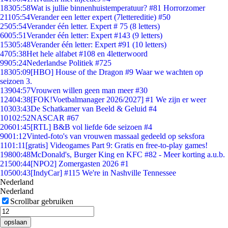
183
05:58
Wat is jullie binnenhuistemperatuur? #81 Horrorzomer
211
05:54
Verander een letter expert (7lettereditie) #50
25
05:54
Verander één letter. Expert # 75 (8 letters)
60
05:51
Verander één letter: Expert #143 (9 letters)
153
05:48
Verander één letter: Expert #91 (10 letters)
47
05:38
Het hele alfabet #108 en 4letterwoord
99
05:24
Nederlandse Politiek #725
183
05:09
[HBO] House of the Dragon #9 Waar we wachten op
seizoen 3.
139
04:57
Vrouwen willen geen man meer #30
124
04:38
[FOK!Voetbalmanager 2026/2027] #1 We zijn er weer
103
03:43
De Schatkamer van Beeld & Geluid #4
101
02:52
NASCAR #67
206
01:45
[RTL] B&B vol liefde 6de seizoen #4
90
01:12
Vinted-foto's van vrouwen massaal gedeeld op seksfora
11
01:11
[gratis] Videogames Part 9: Gratis en free-to-play games!
198
00:48
McDonald's, Burger King en KFC #82 - Meer korting a.u.b.
215
00:44
[NPO2] Zomergasten 2026 #1
105
00:43
[IndyCar] #115 We're in Nashville Tennessee
Nederland
Nederland
Scrollbar gebruiken
opslaan