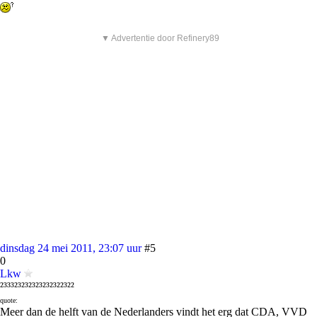
▼ Advertentie door Refinery89
dinsdag 24 mei 2011, 23:07 uur
#5
0
Lkw
²³³³²³²³²³²³²³²³²²³²²
quote:
Meer dan de helft van de Nederlanders vindt het erg dat CDA, VVD