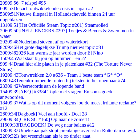
209
09:56
+7 telspel #95
6
09:53
De zich ontwikkelende crisis in Japan #2
53
09:51
Nieuwe flitspaal in Hollandscheveld binnen 24 uur
opgeblazen
131
09:51
[Het Officiële Steam Topic #201] Steamrolled
296
09:50
[INFLUENCERS #297] Toetjes & Bevers & Zwemmen in
water
292
09:48
Nederland stevent af op watertekort
82
09:46
Het grote dagelijkse Trump nieuws topic #31
30
09:46
2026 kan warmste jaar worden door El Nino
15
09:45
Wat staat bij jou op nummer 1 en 2?
9
09:44
Draai hier alle platen in je platenkast #32 (The Torture Never
Stops)
192
09:43
Touwtrekken 2.0 #636 - Team 1 beste team *G* *O*
68
09:43
Tenenkrommende fouten bij teksten in het openbaar #74
233
09:42
Weerrecords aan de lopende band
154
09:39
[AKQ] #3384 Topic met vragen. En soms goede
antwoorden.
184
09:37
Wat is op dit moment volgens jou de meest irritante reclame?
#12
26
09:34
[Dagboek] Veel aan hoofd - Deel 28
296
09:34
[CRE SC #160] Op naar de zomer!!
115
09:33
[DAGBOEK] De weg naar balans #12
180
09:32
Unieke aanpak stopt jarenlange overlast in Rotterdamse wijk
22
09:32
Is het vreemdgaan als je op tinder gaat