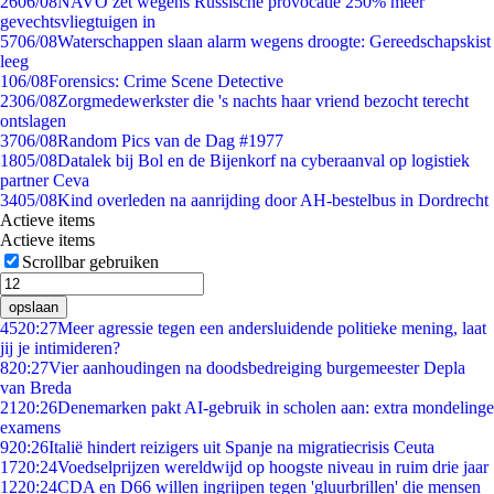
26
06/08
NAVO zet wegens Russische provocatie 250% meer
gevechtsvliegtuigen in
57
06/08
Waterschappen slaan alarm wegens droogte: Gereedschapskist
leeg
1
06/08
Forensics: Crime Scene Detective
23
06/08
Zorgmedewerkster die 's nachts haar vriend bezocht terecht
ontslagen
37
06/08
Random Pics van de Dag #1977
18
05/08
Datalek bij Bol en de Bijenkorf na cyberaanval op logistiek
partner Ceva
34
05/08
Kind overleden na aanrijding door AH-bestelbus in Dordrecht
Actieve items
Actieve items
Scrollbar gebruiken
opslaan
45
20:27
Meer agressie tegen een andersluidende politieke mening, laat
jij je intimideren?
8
20:27
Vier aanhoudingen na doodsbedreiging burgemeester Depla
van Breda
21
20:26
Denemarken pakt AI-gebruik in scholen aan: extra mondelinge
examens
9
20:26
Italië hindert reizigers uit Spanje na migratiecrisis Ceuta
17
20:24
Voedselprijzen wereldwijd op hoogste niveau in ruim drie jaar
12
20:24
CDA en D66 willen ingrijpen tegen 'gluurbrillen' die mensen