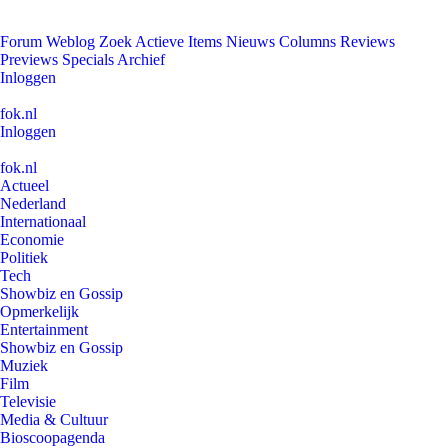
Forum
Weblog
Zoek
Actieve Items
Nieuws
Columns
Reviews
Previews
Specials
Archief
Inloggen
fok.nl
Inloggen
fok.nl
Actueel
Nederland
Internationaal
Economie
Politiek
Tech
Showbiz en Gossip
Opmerkelijk
Entertainment
Showbiz en Gossip
Muziek
Film
Televisie
Media & Cultuur
Bioscoopagenda