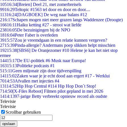
105
16:34
[Breien] Deel 21, met zomerbreisels
99
16:29
Teltopic #1563 tel door en door en door....
113
16:24
[DAGBOEK] De weg naar balans #12
2
16:17
Schapen mogen niet meer grazen langs Waddenzee (Droogte)
166
16:11
Haiku ketting #27 - strooi wat liefde
238
16:05
De bezuinigingen bij de NPO
18
16:04
Peter Faber is overleden
39
15:57
Zou je vreemdgaan in een relatie kunnen vergeven?
27
15:39
Pinda-allergie? Andermans poep slikken helpt misschien
192
15:38
[SBS6] De Oranjezomer #10 Helene je kan het niet stop
ermee
144
15:17
De EU-politiek #6 Musk naar Europa!
163
15:13
Politieke podcasts #1
5
15:11
Geen miljonair zijn door tijdverspilling
141
15:02
Zaken waar je je echt dood aan ergert #17 - Werklui
70
14:53
Afvallen met injecties #4
131
14:52
Hip Hop Central #114 Hip Hop Don´t Stop!
7
14:50
[X-Files Reboot] Filmen pilot gepland in mei 2026
14
14:13
97-jarige Betty verbreekt opnieuw record als oudste
Televisie
Televisie
Scrollbar gebruiken
opslaan