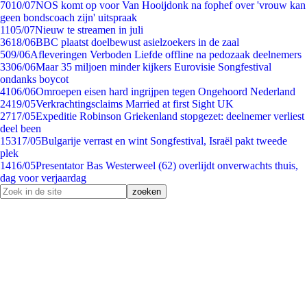
70
10/07
NOS komt op voor Van Hooijdonk na fophef over 'vrouw kan
geen bondscoach zijn' uitspraak
11
05/07
Nieuw te streamen in juli
36
18/06
BBC plaatst doelbewust asielzoekers in de zaal
5
09/06
Afleveringen Verboden Liefde offline na pedozaak deelnemers
33
06/06
Maar 35 miljoen minder kijkers Eurovisie Songfestival
ondanks boycot
41
06/06
Omroepen eisen hard ingrijpen tegen Ongehoord Nederland
24
19/05
Verkrachtingsclaims Married at first Sight UK
27
17/05
Expeditie Robinson Griekenland stopgezet: deelnemer verliest
deel been
153
17/05
Bulgarije verrast en wint Songfestival, Israël pakt tweede
plek
14
16/05
Presentator Bas Westerweel (62) overlijdt onverwachts thuis,
dag voor verjaardag