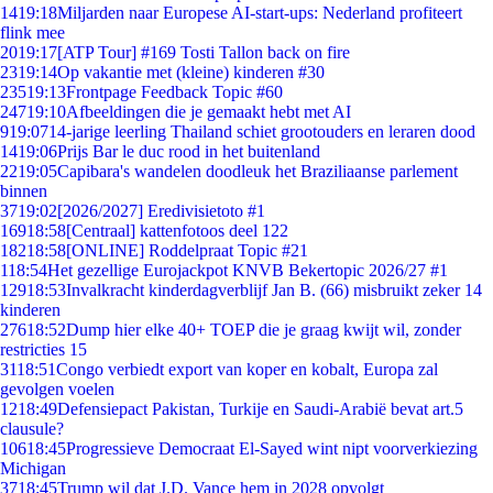
14
19:18
Miljarden naar Europese AI-start-ups: Nederland profiteert
flink mee
20
19:17
[ATP Tour] #169 Tosti Tallon back on fire
23
19:14
Op vakantie met (kleine) kinderen #30
235
19:13
Frontpage Feedback Topic #60
247
19:10
Afbeeldingen die je gemaakt hebt met AI
9
19:07
14-jarige leerling Thailand schiet grootouders en leraren dood
14
19:06
Prijs Bar le duc rood in het buitenland
22
19:05
Capibara's wandelen doodleuk het Braziliaanse parlement
binnen
37
19:02
[2026/2027] Eredivisietoto #1
169
18:58
[Centraal] kattenfotoos deel 122
182
18:58
[ONLINE] Roddelpraat Topic #21
1
18:54
Het gezellige Eurojackpot KNVB Bekertopic 2026/27 #1
129
18:53
Invalkracht kinderdagverblijf Jan B. (66) misbruikt zeker 14
kinderen
276
18:52
Dump hier elke 40+ TOEP die je graag kwijt wil, zonder
restricties 15
31
18:51
Congo verbiedt export van koper en kobalt, Europa zal
gevolgen voelen
12
18:49
Defensiepact Pakistan, Turkije en Saudi-Arabië bevat art.5
clausule?
106
18:45
Progressieve Democraat El-Sayed wint nipt voorverkiezing
Michigan
37
18:45
Trump wil dat J.D. Vance hem in 2028 opvolgt