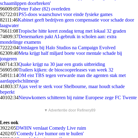
schaamlippen doorbreken'
960
09:05
Peter Faber (82) overleden
927
22:01
PS5-doos waarschuwt voor einde fysieke games
821
11:46
Kabinet geeft bedrijven geen compensatie voor schade door
laagwater
766
11:08
Tropische hitte keert zondag terug met lokaal 32 graden
748
09:37
Denemarken pakt AI-gebruik in scholen aan: extra
mondelinge examens
722
22:04
Ontslagen bij Halo Studios na Campaign Evolved
623
09:40
Meta krijgt half miljard boete voor mentale schade bij
jongeren
607
14:33
Quake krijgt na 30 jaar een gratis uitbreiding
569
05:00
Trailers kijken: de bioscoopreleases van week 32
549
11:14
OM eist TBS tegen verwarde man die agenten stak met
aardappelschilmesje
418
03:37
Ajax veel te sterk voor Shelbourne, maar houdt schade
beperkt
401
02:34
Nieuwkomers schitteren bij ruime Europese zege FC Twente
▼ Advertentie door Refinery89
Lees ook
39
22/05
DWHN verslaat Comedy Live ruim
42
02/05
'Comedy Live humor om te huilen'