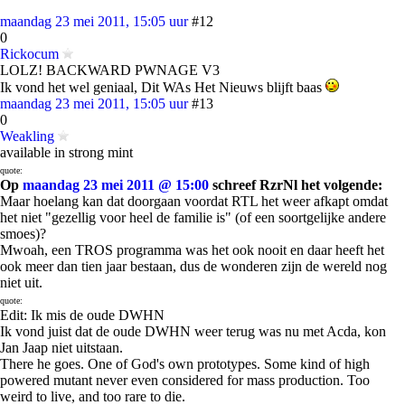
maandag 23 mei 2011, 15:05 uur
#12
0
Rickocum
LOLZ! BACKWARD PWNAGE V3
Ik vond het wel geniaal, Dit WAs Het Nieuws blijft baas
maandag 23 mei 2011, 15:05 uur
#13
0
Weakling
available in strong mint
quote:
Op
maandag 23 mei 2011 @ 15:00
schreef RzrNl het volgende:
Maar hoelang kan dat doorgaan voordat RTL het weer afkapt omdat
het niet "gezellig voor heel de familie is" (of een soortgelijke andere
smoes)?
Mwoah, een TROS programma was het ook nooit en daar heeft het
ook meer dan tien jaar bestaan, dus de wonderen zijn de wereld nog
niet uit.
quote:
Edit: Ik mis de oude DWHN
Ik vond juist dat de oude DWHN weer terug was nu met Acda, kon
Jan Jaap niet uitstaan.
There he goes. One of God's own prototypes. Some kind of high
powered mutant never even considered for mass production. Too
weird to live, and too rare to die.