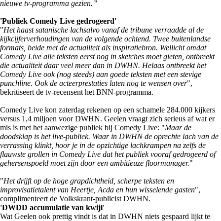
nieuwe tv-programma gezien.'
"
'Publiek Comedy Live gedrogeerd'
"
Het haast satanische lachsalvo vanaf de tribune verraadde al de
kijkcijferverhoudingen van de volgende ochtend. Twee buitenlandse
formats, beide met de actualiteit als inspiratiebron. Wellicht omdat
Comedy Live alle teksten eerst nog in sketches moet gieten, ontbreekt
die actualiteit daar veel meer dan in DWHN. Helaas ontbreekt het
Comedy Live ook (nog steeds) aan goede teksten met een stevige
punchline. Ook de acteerprestaties laten nog te wensen over
",
bekritiseert de tv-recensent het BNN-programma.
Comedy Live kon zaterdag rekenen op een schamele 284.000 kijkers
versus 1,4 miljoen voor DWHN. Geelen vraagt zich serieus af wat er
mis is met het aanwezige publiek bij Comedy Live: "
Maar de
doodsklap is het live-publiek. Waar in DWHN de oprechte lach van de
verrassing klinkt, hoor je in de opzichtige lachkrampen na zelfs de
flauwste grollen in Comedy Live dat het publiek vooraf gedrogeerd of
gehersenspoeld moet zijn door een ambitieuze floormanager.
"
"
Het drijft op de hoge grapdichtheid, scherpe teksten en
improvisatietalent van Heertje, Acda en hun wisselende gasten
",
complimenteert de Volkskrant-publicist DWHN.
'DWDD accumulatie van kwijl'
Wat Geelen ook prettig vindt is dat in DWHN niets gespaard lijkt te