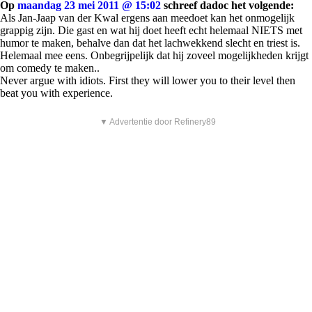
Op
maandag 23 mei 2011 @ 15:02
schreef dadoc het volgende:
Als Jan-Jaap van der Kwal ergens aan meedoet kan het onmogelijk
grappig zijn. Die gast en wat hij doet heeft echt helemaal NIETS met
humor te maken, behalve dan dat het lachwekkend slecht en triest is.
Helemaal mee eens. Onbegrijpelijk dat hij zoveel mogelijkheden krijgt
om comedy te maken..
Never argue with idiots. First they will lower you to their level then
beat you with experience.
▼ Advertentie door Refinery89