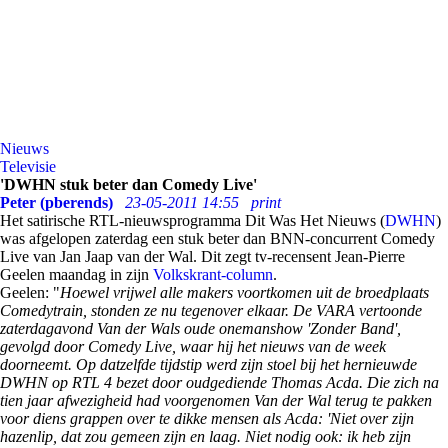
Nieuws
Televisie
'DWHN stuk beter dan Comedy Live'
Peter (pberends)
23-05-2011 14:55
print
Het satirische RTL-nieuwsprogramma Dit Was Het Nieuws (
DWHN
)
was afgelopen zaterdag een stuk beter dan BNN-concurrent Comedy
Live van Jan Jaap van der Wal. Dit zegt tv-recensent Jean-Pierre
Geelen maandag in zijn
Volkskrant-column
.
Geelen: "
Hoewel vrijwel alle makers voortkomen uit de broedplaats
Comedytrain, stonden ze nu tegenover elkaar. De VARA vertoonde
zaterdagavond Van der Wals oude onemanshow 'Zonder Band',
gevolgd door Comedy Live, waar hij het nieuws van de week
doorneemt. Op datzelfde tijdstip werd zijn stoel bij het hernieuwde
DWHN op RTL 4 bezet door oudgediende Thomas Acda. Die zich na
tien jaar afwezigheid had voorgenomen Van der Wal terug te pakken
voor diens grappen over te dikke mensen als Acda: 'Niet over zijn
hazenlip, dat zou gemeen zijn en laag. Niet nodig ook: ik heb zijn