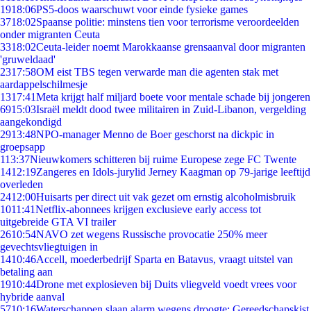
19
18:06
PS5-doos waarschuwt voor einde fysieke games
37
18:02
Spaanse politie: minstens tien voor terrorisme veroordeelden
onder migranten Ceuta
33
18:02
Ceuta-leider noemt Marokkaanse grensaanval door migranten
'gruweldaad'
23
17:58
OM eist TBS tegen verwarde man die agenten stak met
aardappelschilmesje
13
17:41
Meta krijgt half miljard boete voor mentale schade bij jongeren
69
15:03
Israël meldt dood twee militairen in Zuid-Libanon, vergelding
aangekondigd
29
13:48
NPO-manager Menno de Boer geschorst na dickpic in
groepsapp
1
13:37
Nieuwkomers schitteren bij ruime Europese zege FC Twente
14
12:19
Zangeres en Idols-jurylid Jerney Kaagman op 79-jarige leeftijd
overleden
24
12:00
Huisarts per direct uit vak gezet om ernstig alcoholmisbruik
10
11:41
Netflix-abonnees krijgen exclusieve early access tot
uitgebreide GTA VI trailer
26
10:54
NAVO zet wegens Russische provocatie 250% meer
gevechtsvliegtuigen in
14
10:46
Accell, moederbedrijf Sparta en Batavus, vraagt uitstel van
betaling aan
19
10:44
Drone met explosieven bij Duits vliegveld voedt vrees voor
hybride aanval
57
10:16
Waterschappen slaan alarm wegens droogte: Gereedschapskist