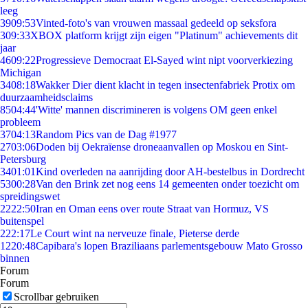
leeg
39
09:53
Vinted-foto's van vrouwen massaal gedeeld op seksfora
3
09:33
XBOX platform krijgt zijn eigen "Platinum" achievements dit
jaar
46
09:22
Progressieve Democraat El-Sayed wint nipt voorverkiezing
Michigan
34
08:18
Wakker Dier dient klacht in tegen insectenfabriek Protix om
duurzaamheidsclaims
85
04:44
'Witte' mannen discrimineren is volgens OM geen enkel
probleem
37
04:13
Random Pics van de Dag #1977
27
03:06
Doden bij Oekraïense droneaanvallen op Moskou en Sint-
Petersburg
34
01:01
Kind overleden na aanrijding door AH-bestelbus in Dordrecht
53
00:28
Van den Brink zet nog eens 14 gemeenten onder toezicht om
spreidingswet
22
22:50
Iran en Oman eens over route Straat van Hormuz, VS
buitenspel
2
22:17
Le Court wint na nerveuze finale, Pieterse derde
12
20:48
Capibara's lopen Braziliaans parlementsgebouw Mato Grosso
binnen
Forum
Forum
Scrollbar gebruiken