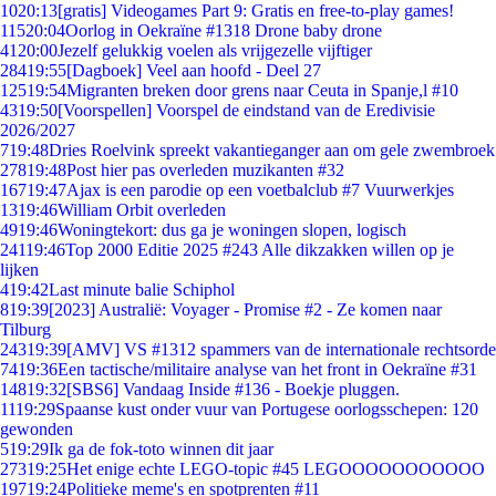
10
20:13
[gratis] Videogames Part 9: Gratis en free-to-play games!
115
20:04
Oorlog in Oekraïne #1318 Drone baby drone
41
20:00
Jezelf gelukkig voelen als vrijgezelle vijftiger
284
19:55
[Dagboek] Veel aan hoofd - Deel 27
125
19:54
Migranten breken door grens naar Ceuta in Spanje,l #10
43
19:50
[Voorspellen] Voorspel de eindstand van de Eredivisie
2026/2027
7
19:48
Dries Roelvink spreekt vakantieganger aan om gele zwembroek
278
19:48
Post hier pas overleden muzikanten #32
167
19:47
Ajax is een parodie op een voetbalclub #7 Vuurwerkjes
13
19:46
William Orbit overleden
49
19:46
Woningtekort: dus ga je woningen slopen, logisch
241
19:46
Top 2000 Editie 2025 #243 Alle dikzakken willen op je
lijken
4
19:42
Last minute balie Schiphol
8
19:39
[2023] Australië: Voyager - Promise #2 - Ze komen naar
Tilburg
243
19:39
[AMV] VS #1312 spammers van de internationale rechtsorde
74
19:36
Een tactische/militaire analyse van het front in Oekraïne #31
148
19:32
[SBS6] Vandaag Inside #136 - Boekje pluggen.
11
19:29
Spaanse kust onder vuur van Portugese oorlogsschepen: 120
gewonden
5
19:29
Ik ga de fok-toto winnen dit jaar
273
19:25
Het enige echte LEGO-topic #45 LEGOOOOOOOOOOO
197
19:24
Politieke meme's en spotprenten #11