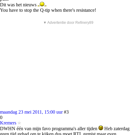
Dit was het nieuws
You have to stop the Q-tip when there's resistance!
▼ Advertentie door Refinery89
maandag 23 mei 2011, 15:00 uur
#3
0
Kremers
DWHN één van mijn favo programma's aller tijden
Heb zaterdag
geen tijd gehad om te kijken dus moet RTL gemist maar even