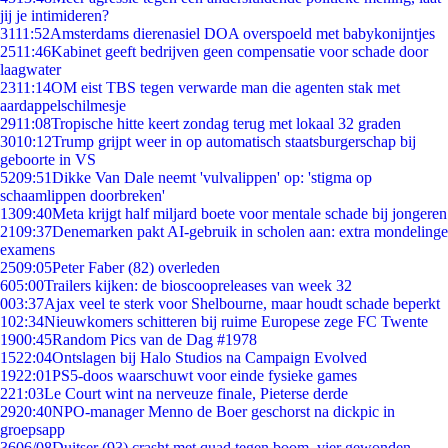
jij je intimideren?
31
11:52
Amsterdams dierenasiel DOA overspoeld met babykonijntjes
25
11:46
Kabinet geeft bedrijven geen compensatie voor schade door
laagwater
23
11:14
OM eist TBS tegen verwarde man die agenten stak met
aardappelschilmesje
29
11:08
Tropische hitte keert zondag terug met lokaal 32 graden
30
10:12
Trump grijpt weer in op automatisch staatsburgerschap bij
geboorte in VS
52
09:51
Dikke Van Dale neemt 'vulvalippen' op: 'stigma op
schaamlippen doorbreken'
13
09:40
Meta krijgt half miljard boete voor mentale schade bij jongeren
21
09:37
Denemarken pakt AI-gebruik in scholen aan: extra mondelinge
examens
25
09:05
Peter Faber (82) overleden
6
05:00
Trailers kijken: de bioscoopreleases van week 32
0
03:37
Ajax veel te sterk voor Shelbourne, maar houdt schade beperkt
1
02:34
Nieuwkomers schitteren bij ruime Europese zege FC Twente
19
00:45
Random Pics van de Dag #1978
15
22:04
Ontslagen bij Halo Studios na Campaign Evolved
19
22:01
PS5-doos waarschuwt voor einde fysieke games
2
21:03
Le Court wint na nerveuze finale, Pieterse derde
29
20:40
NPO-manager Menno de Boer geschorst na dickpic in
groepsapp
36
06/08
Duitser (93) crasht met quad tegen boom, vier gewonden