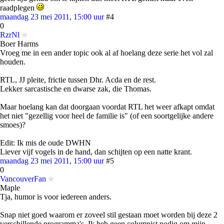
raadplegen
maandag 23 mei 2011, 15:00 uur
#4
0
RzrNl
Boer Harms
Vroeg me in een ander topic ook al af hoelang deze serie het vol zal
houden.
RTL, JJ pleite, frictie tussen Dhr. Acda en de rest.
Lekker sarcastische en dwarse zak, die Thomas.
Maar hoelang kan dat doorgaan voordat RTL het weer afkapt omdat
het niet "gezellig voor heel de familie is" (of een soortgelijke andere
smoes)?
Edit: Ik mis de oude DWHN
Liever vijf vogels in de hand, dan schijten op een natte krant.
maandag 23 mei 2011, 15:00 uur
#5
0
VancouverFan
Maple
Tja, humor is voor iedereen anders.
Snap niet goed waarom er zoveel stil gestaan moet worden bij deze 2
verschillende programma's. Ik heb geen columnist nodig om mijn