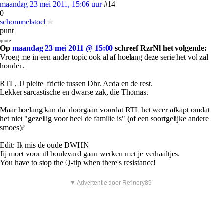
maandag 23 mei 2011, 15:06 uur
#14
0
schommelstoel
punt
quote:
Op
maandag 23 mei 2011 @ 15:00
schreef RzrNl het volgende:
Vroeg me in een ander topic ook al af hoelang deze serie het vol zal
houden.
RTL, JJ pleite, frictie tussen Dhr. Acda en de rest.
Lekker sarcastische en dwarse zak, die Thomas.
Maar hoelang kan dat doorgaan voordat RTL het weer afkapt omdat
het niet "gezellig voor heel de familie is" (of een soortgelijke andere
smoes)?
Edit: Ik mis de oude DWHN
Jij moet voor rtl boulevard gaan werken met je verhaaltjes.
You have to stop the Q-tip when there's resistance!
▼ Advertentie door Refinery89