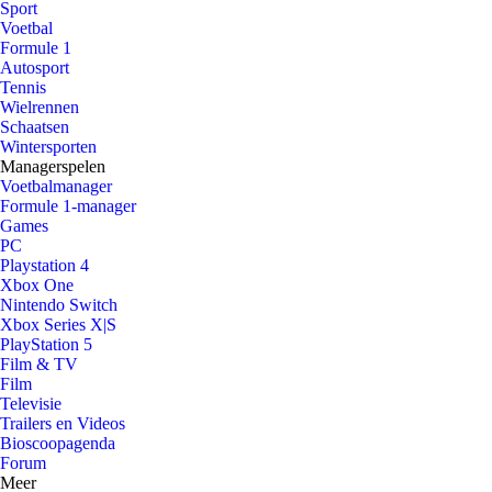
Sport
Voetbal
Formule 1
Autosport
Tennis
Wielrennen
Schaatsen
Wintersporten
Managerspelen
Voetbalmanager
Formule 1-manager
Games
PC
Playstation 4
Xbox One
Nintendo Switch
Xbox Series X|S
PlayStation 5
Film & TV
Film
Televisie
Trailers en Videos
Bioscoopagenda
Forum
Meer