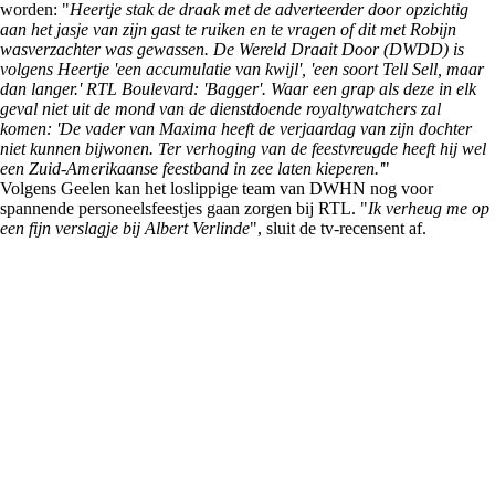
worden: "
Heertje stak de draak met de adverteerder door opzichtig
aan het jasje van zijn gast te ruiken en te vragen of dit met Robijn
wasverzachter was gewassen. De Wereld Draait Door (DWDD) is
volgens Heertje 'een accumulatie van kwijl', 'een soort Tell Sell, maar
dan langer.' RTL Boulevard: 'Bagger'. Waar een grap als deze in elk
geval niet uit de mond van de dienstdoende royaltywatchers zal
komen: 'De vader van Maxima heeft de verjaardag van zijn dochter
niet kunnen bijwonen. Ter verhoging van de feestvreugde heeft hij wel
een Zuid-Amerikaanse feestband in zee laten kieperen.'
"
Volgens Geelen kan het loslippige team van DWHN nog voor
spannende personeelsfeestjes gaan zorgen bij RTL. "
Ik verheug me op
een fijn verslagje bij Albert Verlinde
", sluit de tv-recensent af.