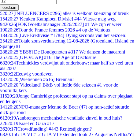
opslaan
5
20:27
[INFLUENCERS #296] alles is welkom kneuzing of breuk
154
20:27
[Keuken Kampioen Divisie] #44 Vitesse mag weg
94
20:26
[FOK!Voetbalmanager 2026/2027] #1 We zijn er weer
190
20:26
Tour de France femmes 2026 #4 op de Ventoux
184
20:26
[Live Eredivisie #1784] Dying seconds van het seizoen!
254
20:25
Totale zonsverduistering 12-08-2026 (Groenland, IJsland en
Spanje) #1
288
20:25
[SBS6] De Bondgenoten #317 We dansen de macaroni
257
20:25
[UFO/UAP] #16 The Age of Disclosure
68
20:24
Techniekles verdwijnt uit onderbouw: maar half zo veel uren
als 2007
38
20:22
Eeuwig voortleven
137
20:20
[Wielrennen #616] Brennan!
247
20:20
[Videoland] B&B vol liefde 6de seizoen #1 voor de
vooruitkijkers
115
20:20
Jonge Cambridge professor stapt op na claims over plagiaat
en leugens
141
20:20
NPO-manager Menno de Boer (47) op non-actief stuurde
dick-pic rond
61
20:19
Aanbrengen mechanische ventilatie zinvol in oud huis?
226
20:19
Israel en Gaza #17
36
20:17
[Crowdfunding] #443 Rentestijgingen?
68
20:15
GTA VI #12 GTA VI Extended look 27 Augustus Netflix/YT