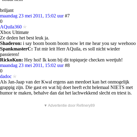
briljant
maandag 23 mei 2011, 15:02 uur
#7
0
AQuila360
Xbox Ultimate
Ze deden het best leuk ja.
Shaderon:
i say boom boom boom now let me hear you say weehooo
SpankmasterC:
Tut mir leit Herr AQuila, es soll nicht wieder
passieren!
RickoKun:
Hey hoi! Ik kom bij dit topiqueje checken weetjuh!
maandag 23 mei 2011, 15:02 uur
#8
0
dadoc
Als Jan-Jaap van der Kwal ergens aan meedoet kan het onmogelijk
grappig zijn. Die gast en wat hij doet heeft echt helemaal NIETS met
humor te maken, behalve dan dat het lachwekkend slecht en triest is.
▼ Advertentie door Refinery89