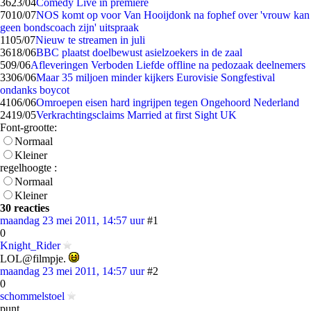
36
23/04
Comedy Live in première
70
10/07
NOS komt op voor Van Hooijdonk na fophef over 'vrouw kan
geen bondscoach zijn' uitspraak
11
05/07
Nieuw te streamen in juli
36
18/06
BBC plaatst doelbewust asielzoekers in de zaal
5
09/06
Afleveringen Verboden Liefde offline na pedozaak deelnemers
33
06/06
Maar 35 miljoen minder kijkers Eurovisie Songfestival
ondanks boycot
41
06/06
Omroepen eisen hard ingrijpen tegen Ongehoord Nederland
24
19/05
Verkrachtingsclaims Married at first Sight UK
Font-grootte:
Normaal
Kleiner
regelhoogte :
Normaal
Kleiner
30 reacties
maandag 23 mei 2011, 14:57 uur
#1
0
Knight_Rider
LOL@filmpje.
maandag 23 mei 2011, 14:57 uur
#2
0
schommelstoel
punt