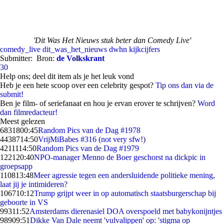
'Dit Was Het Nieuws stuk beter dan Comedy Live'
comedy_live
dit_was_het_nieuws
dwhn
kijkcijfers
Submitter:
Bron:
de Volkskrant
30
Help ons; deel dit item als je het leuk vond
Heb je een hete scoop over een celebrity gespot?
Tip ons dan via de
submit!
Ben je film- of seriefanaat en hou je ervan erover te schrijven?
Word
dan filmredacteur!
Meest gelezen
68318
00:45
Random Pics van de Dag #1978
44387
14:50
VrijMiBabes #316 (not very sfw!)
42111
14:50
Random Pics van de Dag #1979
1221
20:40
NPO-manager Menno de Boer geschorst na dickpic in
groepsapp
1108
13:48
Meer agressie tegen een andersluidende politieke mening,
laat jij je intimideren?
1067
10:12
Trump grijpt weer in op automatisch staatsburgerschap bij
geboorte in VS
993
11:52
Amsterdams dierenasiel DOA overspoeld met babykonijntjes
989
09:51
Dikke Van Dale neemt 'vulvalippen' op: 'stigma op