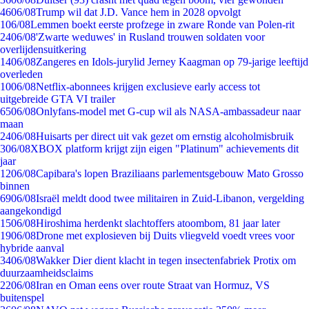
46
06/08
Trump wil dat J.D. Vance hem in 2028 opvolgt
1
06/08
Lemmen boekt eerste profzege in zware Ronde van Polen-rit
24
06/08
'Zwarte weduwes' in Rusland trouwen soldaten voor
overlijdensuitkering
14
06/08
Zangeres en Idols-jurylid Jerney Kaagman op 79-jarige leeftijd
overleden
10
06/08
Netflix-abonnees krijgen exclusieve early access tot
uitgebreide GTA VI trailer
65
06/08
Onlyfans-model met G-cup wil als NASA-ambassadeur naar
maan
24
06/08
Huisarts per direct uit vak gezet om ernstig alcoholmisbruik
3
06/08
XBOX platform krijgt zijn eigen "Platinum" achievements dit
jaar
12
06/08
Capibara's lopen Braziliaans parlementsgebouw Mato Grosso
binnen
69
06/08
Israël meldt dood twee militairen in Zuid-Libanon, vergelding
aangekondigd
15
06/08
Hiroshima herdenkt slachtoffers atoombom, 81 jaar later
19
06/08
Drone met explosieven bij Duits vliegveld voedt vrees voor
hybride aanval
34
06/08
Wakker Dier dient klacht in tegen insectenfabriek Protix om
duurzaamheidsclaims
22
06/08
Iran en Oman eens over route Straat van Hormuz, VS
buitenspel