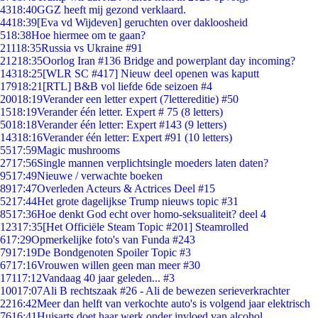
43
18:40
GGZ heeft mij gezond verklaard.
44
18:39
[Eva vd Wijdeven] geruchten over dakloosheid
5
18:38
Hoe hiermee om te gaan?
211
18:35
Russia vs Ukraine #91
212
18:35
Oorlog Iran #136 Bridge and powerplant day incoming?
143
18:25
[WLR SC #417] Nieuw deel openen was kaputt
179
18:21
[RTL] B&B vol liefde 6de seizoen #4
200
18:19
Verander een letter expert (7lettereditie) #50
15
18:19
Verander één letter. Expert # 75 (8 letters)
50
18:18
Verander één letter: Expert #143 (9 letters)
143
18:16
Verander één letter: Expert #91 (10 letters)
55
17:59
Magic mushrooms
27
17:56
Single mannen verplichtsingle moeders laten daten?
95
17:49
Nieuwe / verwachte boeken
89
17:47
Overleden Acteurs & Actrices Deel #15
52
17:44
Het grote dagelijkse Trump nieuws topic #31
85
17:36
Hoe denkt God echt over homo-seksualiteit? deel 4
123
17:35
[Het Officiële Steam Topic #201] Steamrolled
6
17:29
Opmerkelijke foto's van Funda #243
79
17:19
De Bondgenoten Spoiler Topic #3
67
17:16
Vrouwen willen geen man meer #30
171
17:12
Vandaag 40 jaar geleden... #3
100
17:07
Ali B rechtszaak #26 - Ali de bewezen serieverkrachter
22
16:42
Meer dan helft van verkochte auto's is volgend jaar elektrisch
76
16:41
Huisarts doet haar werk onder invloed van alcohol