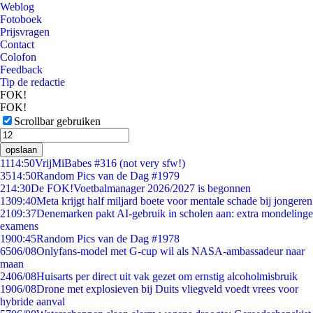
Weblog
Fotoboek
Prijsvragen
Contact
Colofon
Feedback
Tip de redactie
FOK!
FOK!
Scrollbar gebruiken
opslaan
11
14:50
VrijMiBabes #316 (not very sfw!)
35
14:50
Random Pics van de Dag #1979
2
14:30
De FOK!Voetbalmanager 2026/2027 is begonnen
13
09:40
Meta krijgt half miljard boete voor mentale schade bij jongeren
21
09:37
Denemarken pakt AI-gebruik in scholen aan: extra mondelinge
examens
19
00:45
Random Pics van de Dag #1978
65
06/08
Onlyfans-model met G-cup wil als NASA-ambassadeur naar
maan
24
06/08
Huisarts per direct uit vak gezet om ernstig alcoholmisbruik
19
06/08
Drone met explosieven bij Duits vliegveld voedt vrees voor
hybride aanval