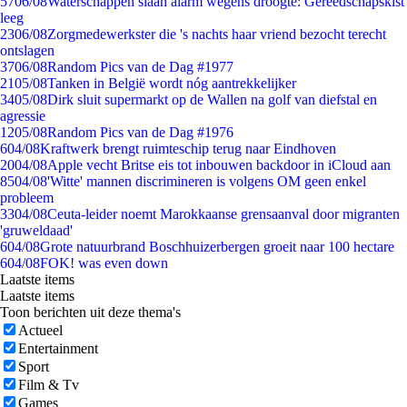
57
06/08
Waterschappen slaan alarm wegens droogte: Gereedschapskist
leeg
23
06/08
Zorgmedewerkster die 's nachts haar vriend bezocht terecht
ontslagen
37
06/08
Random Pics van de Dag #1977
21
05/08
Tanken in België wordt nóg aantrekkelijker
34
05/08
Dirk sluit supermarkt op de Wallen na golf van diefstal en
agressie
12
05/08
Random Pics van de Dag #1976
6
04/08
Kraftwerk brengt ruimteschip terug naar Eindhoven
20
04/08
Apple vecht Britse eis tot inbouwen backdoor in iCloud aan
85
04/08
'Witte' mannen discrimineren is volgens OM geen enkel
probleem
33
04/08
Ceuta-leider noemt Marokkaanse grensaanval door migranten
'gruweldaad'
6
04/08
Grote natuurbrand Boschhuizerbergen groeit naar 100 hectare
6
04/08
FOK! was even down
Laatste items
Laatste items
Toon berichten uit deze thema's
Actueel
Entertainment
Sport
Film & Tv
Games