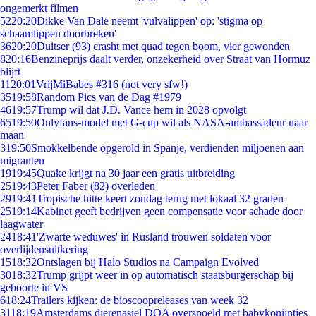
ongemerkt filmen
52
20:20
Dikke Van Dale neemt 'vulvalippen' op: 'stigma op
schaamlippen doorbreken'
36
20:20
Duitser (93) crasht met quad tegen boom, vier gewonden
8
20:16
Benzineprijs daalt verder, onzekerheid over Straat van Hormuz
blijft
11
20:01
VrijMiBabes #316 (not very sfw!)
35
19:58
Random Pics van de Dag #1979
46
19:57
Trump wil dat J.D. Vance hem in 2028 opvolgt
65
19:50
Onlyfans-model met G-cup wil als NASA-ambassadeur naar
maan
3
19:50
Smokkelbende opgerold in Spanje, verdienden miljoenen aan
migranten
19
19:45
Quake krijgt na 30 jaar een gratis uitbreiding
25
19:43
Peter Faber (82) overleden
29
19:41
Tropische hitte keert zondag terug met lokaal 32 graden
25
19:14
Kabinet geeft bedrijven geen compensatie voor schade door
laagwater
24
18:41
'Zwarte weduwes' in Rusland trouwen soldaten voor
overlijdensuitkering
15
18:32
Ontslagen bij Halo Studios na Campaign Evolved
30
18:32
Trump grijpt weer in op automatisch staatsburgerschap bij
geboorte in VS
6
18:24
Trailers kijken: de bioscoopreleases van week 32
31
18:19
Amsterdams dierenasiel DOA overspoeld met babykonijntjes