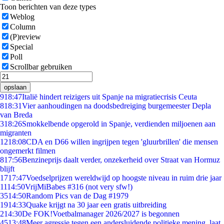
Toon berichten van deze types
Weblog
Column
(P)review
Special
Poll
Scrollbar gebruiken
opslaan
9
18:47
Italië hindert reizigers uit Spanje na migratiecrisis Ceuta
8
18:31
Vier aanhoudingen na doodsbedreiging burgemeester Depla
van Breda
3
18:26
Smokkelbende opgerold in Spanje, verdienden miljoenen aan
migranten
12
18:08
CDA en D66 willen ingrijpen tegen 'gluurbrillen' die mensen
ongemerkt filmen
8
17:56
Benzineprijs daalt verder, onzekerheid over Straat van Hormuz
blijft
17
17:47
Voedselprijzen wereldwijd op hoogste niveau in ruim drie jaar
11
14:50
VrijMiBabes #316 (not very sfw!)
35
14:50
Random Pics van de Dag #1979
19
14:33
Quake krijgt na 30 jaar een gratis uitbreiding
2
14:30
De FOK!Voetbalmanager 2026/2027 is begonnen
45
13:48
Meer agressie tegen een andersluidende politieke mening, laat