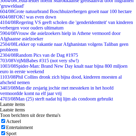
30
04/08
Ceuta-leider noemt Marokkaanse grensaanval door migranten
'gruweldaad'
6
04/08
Grote natuurbrand Boschhuizerbergen groeit naar 100 hectare
6
04/08
FOK! was even down
41
04/08
Regering VS geeft scholen die 'genderidentiteit' van kinderen
verbergen voor ouders ultimatum
59
04/08
Vrouw die asielzoekers hielp in Athene vermoord door
Afghaanse asielzoeker
25
04/08
Lekker op vakantie naar Afghanistan volgens Taliban geen
probleem
23
04/08
Random Pics van de Dag #1975
7
03/08
VrijMiBabes #315 (not very sfw!)
10
03/08
Spider-Man: Brand New Day knalt naar bijna 800 miljoen
euro in eerste weekend
11
03/08
Phil Collins dronk zich bijna dood, kinderen moesten al
afscheid nemen
34
03/08
Man die zesjarig jochie met messteken in het hoofd
vermoordde komt na elf jaar vrij
47
03/08
Man (25) sterft nadat hij lijm als condoom gebruikt
Laatste items
Laatste items
Toon berichten uit deze thema's
Actueel
Entertainment
Sport