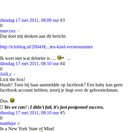
dinsdag 17 mei 2011, 08:09 uur
#3
0
marcosx
Dat doet mij denken aan dit bericht:
http://ictoblog.nl/2004/0(...)en-kind-versienummer
Ik weet niet wat debieler is ....
...
dinsdag 17 mei 2011, 08:10 uur
#4
0
Jo0Lz
Lick the box!
Huuh? Toen hij haar aanmeldde op facebook? Een baby kan geen
facebook account hebben, tenzij je liegt over de geboortedatum.
Dus.

Yes we can!
|
I didn't fail, it's just postponed success.
dinsdag 17 mei 2011, 08:10 uur
#5
0
matthijst
In a New York State of Mind