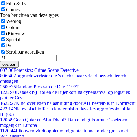
Film & Tv
Games
Toon berichten van deze types
Weblog
Column
(P)review
Special
Poll
Scrollbar gebruiken
opslaan
0
07:00
Forensics: Crime Scene Detective
8
06:40
Zorgmedewerkster die 's nachts haar vriend bezocht terecht
ontslagen
25
00:35
Random Pics van de Dag #1977
12
22:40
Datalek bij Bol en de Bijenkorf na cyberaanval op logistiek
partner Ceva
16
22:27
Kind overleden na aanrijding door AH-bestelbus in Dordrecht
4
22:14
Nieuw slachtoffer in kindermisbruikzaak zorgprofessional Jan
B. (66)
1
20:49
Geen Qatar en Abu Dhabi? Dan eindigt Formule 1-seizoen
mogelijk in Europa
11
20:44
Litouwen vindt opnieuw migrantentunnel onder grens met
Wit-Rusland