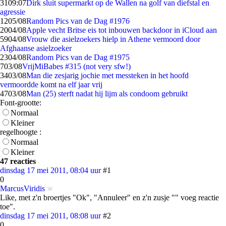
31
09:07
Dirk sluit supermarkt op de Wallen na golf van diefstal en
agressie
12
05/08
Random Pics van de Dag #1976
20
04/08
Apple vecht Britse eis tot inbouwen backdoor in iCloud aan
59
04/08
Vrouw die asielzoekers hielp in Athene vermoord door
Afghaanse asielzoeker
23
04/08
Random Pics van de Dag #1975
7
03/08
VrijMiBabes #315 (not very sfw!)
34
03/08
Man die zesjarig jochie met messteken in het hoofd
vermoordde komt na elf jaar vrij
47
03/08
Man (25) sterft nadat hij lijm als condoom gebruikt
Font-grootte:
Normaal
Kleiner
regelhoogte :
Normaal
Kleiner
47 reacties
dinsdag 17 mei 2011, 08:04 uur
#1
0
MarcusViridis
Like, met z'n broertjes "Ok", "Annuleer" en z'n zusje "" voeg reactie
toe".
dinsdag 17 mei 2011, 08:08 uur
#2
0