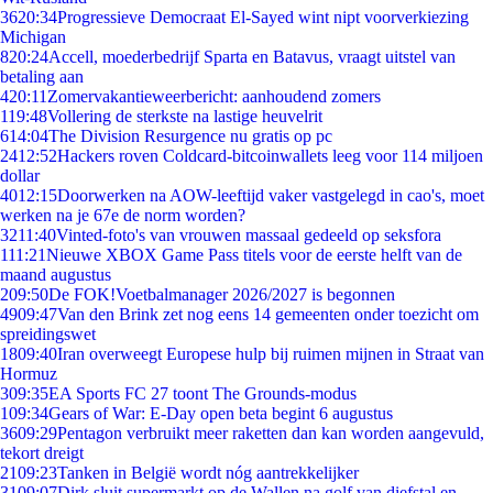
36
20:34
Progressieve Democraat El-Sayed wint nipt voorverkiezing
Michigan
8
20:24
Accell, moederbedrijf Sparta en Batavus, vraagt uitstel van
betaling aan
4
20:11
Zomervakantieweerbericht: aanhoudend zomers
1
19:48
Vollering de sterkste na lastige heuvelrit
6
14:04
The Division Resurgence nu gratis op pc
24
12:52
Hackers roven Coldcard-bitcoinwallets leeg voor 114 miljoen
dollar
40
12:15
Doorwerken na AOW-leeftijd vaker vastgelegd in cao's, moet
werken na je 67e de norm worden?
32
11:40
Vinted-foto's van vrouwen massaal gedeeld op seksfora
1
11:21
Nieuwe XBOX Game Pass titels voor de eerste helft van de
maand augustus
2
09:50
De FOK!Voetbalmanager 2026/2027 is begonnen
49
09:47
Van den Brink zet nog eens 14 gemeenten onder toezicht om
spreidingswet
18
09:40
Iran overweegt Europese hulp bij ruimen mijnen in Straat van
Hormuz
3
09:35
EA Sports FC 27 toont The Grounds-modus
1
09:34
Gears of War: E-Day open beta begint 6 augustus
36
09:29
Pentagon verbruikt meer raketten dan kan worden aangevuld,
tekort dreigt
21
09:23
Tanken in België wordt nóg aantrekkelijker
31
09:07
Dirk sluit supermarkt op de Wallen na golf van diefstal en