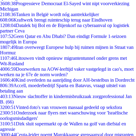
36
08:38
Progressieve Democraat El-Sayed wint nipt voorverkiezing
Michigan
21
08:36
Tanken in België wordt nóg aantrekkelijker
6
08:06
Kraftwerk brengt ruimteschip terug naar Eindhoven
12
08:04
Datalek bij Bol en de Bijenkorf na cyberaanval op logistiek
partner Ceva
1
07:52
Geen Qatar en Abu Dhabi? Dan eindigt Formule 1-seizoen
mogelijk in Europa
18
07:49
Iran overweegt Europese hulp bij ruimen mijnen in Straat van
Hormuz
11
07:46
Litouwen vindt opnieuw migrantentunnel onder grens met
Wit-Rusland
40
06:59
Doorwerken na AOW-leeftijd vaker vastgelegd in cao's, moet
werken na je 67e de norm worden?
16
06:40
Kind overleden na aanrijding door AH-bestelbus in Dordrecht
8
06:39
Accell, moederbedrijf Sparta en Batavus, vraagt uitstel van
betaling aan
4
03:13
Nieuw slachtoffer in kindermisbruikzaak zorgprofessional Jan
B. (66)
32
00:51
Vinted-foto's van vrouwen massaal gedeeld op seksfora
23
00:51
Onderzoek naar flyers met waarschuwing voor 'Israëlische
oorlogsmisdadigers'
31
00:51
Dirk sluit supermarkt op de Wallen na golf van diefstal en
agressie
30
00:44
Ceuta-leider noemt Marokkaanse grensaanval door migranten