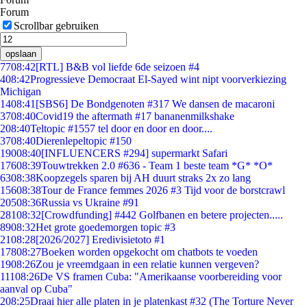
Forum
Scrollbar gebruiken
opslaan
77
08:42
[RTL] B&B vol liefde 6de seizoen #4
4
08:42
Progressieve Democraat El-Sayed wint nipt voorverkiezing
Michigan
14
08:41
[SBS6] De Bondgenoten #317 We dansen de macaroni
37
08:40
Covid19 the aftermath #17 bananenmilkshake
2
08:40
Teltopic #1557 tel door en door en door....
37
08:40
Dierenlepeltopic #150
190
08:40
[INFLUENCERS #294] supermarkt Safari
176
08:39
Touwtrekken 2.0 #636 - Team 1 beste team *G* *O*
63
08:38
Koopzegels sparen bij AH duurt straks 2x zo lang
156
08:38
Tour de France femmes 2026 #3 Tijd voor de borstcrawl
205
08:36
Russia vs Ukraine #91
281
08:32
[Crowdfunding] #442 Golfbanen en betere projecten.....
89
08:32
Het grote goedemorgen topic #3
21
08:28
[2026/2027] Eredivisietoto #1
178
08:27
Boeken worden opgekocht om chatbots te voeden
19
08:26
Zou je vreemdgaan in een relatie kunnen vergeven?
111
08:26
De VS framen Cuba: "Amerikaanse voorbereiding voor
aanval op Cuba"
2
08:25
Draai hier alle platen in je platenkast #32 (The Torture Never