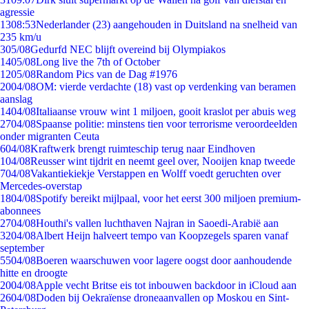
agressie
13
08:53
Nederlander (23) aangehouden in Duitsland na snelheid van
235 km/u
3
05/08
Gedurfd NEC blijft overeind bij Olympiakos
14
05/08
Long live the 7th of October
12
05/08
Random Pics van de Dag #1976
20
04/08
OM: vierde verdachte (18) vast op verdenking van beramen
aanslag
14
04/08
Italiaanse vrouw wint 1 miljoen, gooit kraslot per abuis weg
27
04/08
Spaanse politie: minstens tien voor terrorisme veroordeelden
onder migranten Ceuta
6
04/08
Kraftwerk brengt ruimteschip terug naar Eindhoven
1
04/08
Reusser wint tijdrit en neemt geel over, Nooijen knap tweede
7
04/08
Vakantiekiekje Verstappen en Wolff voedt geruchten over
Mercedes-overstap
18
04/08
Spotify bereikt mijlpaal, voor het eerst 300 miljoen premium-
abonnees
27
04/08
Houthi's vallen luchthaven Najran in Saoedi-Arabië aan
32
04/08
Albert Heijn halveert tempo van Koopzegels sparen vanaf
september
55
04/08
Boeren waarschuwen voor lagere oogst door aanhoudende
hitte en droogte
20
04/08
Apple vecht Britse eis tot inbouwen backdoor in iCloud aan
26
04/08
Doden bij Oekraïense droneaanvallen op Moskou en Sint-