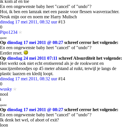
ik kom af en toe
En een ongewenste baby heet "cancel" of "undo"?
Hoi, ik ben een lamzak met een passie voor flessen wasverzachter.
Neuk mijn oor en noem me Harry Mulisch
dinsdag 17 mei 2011, 08:32 uur
#13
0
Pipo1234
quote:
Op
dinsdag 17 mei 2011 @ 08:27
schreef cerror het volgende:
En een ongewenste baby heet "cancel" of "undo"?
Eerder reset.
Op
dinsdag 24 mei 2011 07:11
schreef Absurditeit het volgende:
Het werkt ook niet echt erotiserend als je de rookworst en
saucijzenbroodjes op 45 meter afstand al ruikt, terwijl je langs de
plastic laarzen en kledij loopt.
dinsdag 17 mei 2011, 08:32 uur
#14
0
wusky
nool
i
quote:
Op
dinsdag 17 mei 2011 @ 08:27
schreef cerror het volgende:
En een ongewenste baby heet "cancel" of "undo"?
Ik denk het wel, of abort of exit?
loon