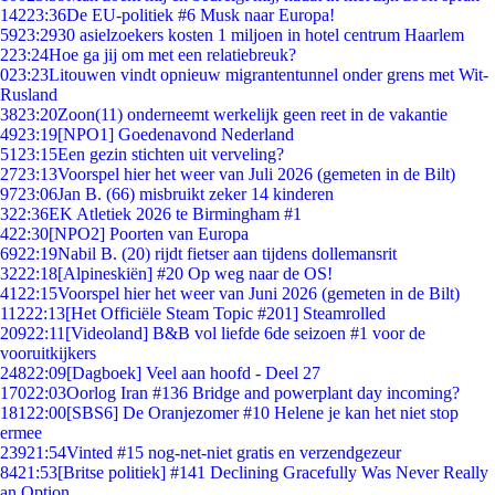
142
23:36
De EU-politiek #6 Musk naar Europa!
59
23:29
30 asielzoekers kosten 1 miljoen in hotel centrum Haarlem
2
23:24
Hoe ga jij om met een relatiebreuk?
0
23:23
Litouwen vindt opnieuw migrantentunnel onder grens met Wit-
Rusland
38
23:20
Zoon(11) onderneemt werkelijk geen reet in de vakantie
49
23:19
[NPO1] Goedenavond Nederland
51
23:15
Een gezin stichten uit verveling?
27
23:13
Voorspel hier het weer van Juli 2026 (gemeten in de Bilt)
97
23:06
Jan B. (66) misbruikt zeker 14 kinderen
3
22:36
EK Atletiek 2026 te Birmingham #1
4
22:30
[NPO2] Poorten van Europa
69
22:19
Nabil B. (20) rijdt fietser aan tijdens dollemansrit
32
22:18
[Alpineskiën] #20 Op weg naar de OS!
41
22:15
Voorspel hier het weer van Juni 2026 (gemeten in de Bilt)
112
22:13
[Het Officiële Steam Topic #201] Steamrolled
209
22:11
[Videoland] B&B vol liefde 6de seizoen #1 voor de
vooruitkijkers
248
22:09
[Dagboek] Veel aan hoofd - Deel 27
170
22:03
Oorlog Iran #136 Bridge and powerplant day incoming?
181
22:00
[SBS6] De Oranjezomer #10 Helene je kan het niet stop
ermee
239
21:54
Vinted #15 nog-net-niet gratis en verzendgezeur
84
21:53
[Britse politiek] #141 Declining Gracefully Was Never Really
an Option