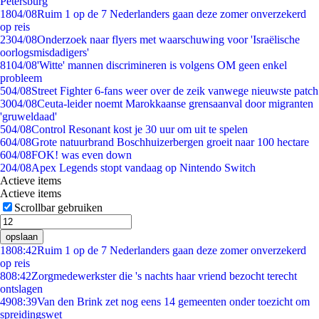
Petersburg
18
04/08
Ruim 1 op de 7 Nederlanders gaan deze zomer onverzekerd
op reis
23
04/08
Onderzoek naar flyers met waarschuwing voor 'Israëlische
oorlogsmisdadigers'
81
04/08
'Witte' mannen discrimineren is volgens OM geen enkel
probleem
5
04/08
Street Fighter 6-fans weer over de zeik vanwege nieuwste patch
30
04/08
Ceuta-leider noemt Marokkaanse grensaanval door migranten
'gruweldaad'
5
04/08
Control Resonant kost je 30 uur om uit te spelen
6
04/08
Grote natuurbrand Boschhuizerbergen groeit naar 100 hectare
6
04/08
FOK! was even down
2
04/08
Apex Legends stopt vandaag op Nintendo Switch
Actieve items
Actieve items
Scrollbar gebruiken
opslaan
18
08:42
Ruim 1 op de 7 Nederlanders gaan deze zomer onverzekerd
op reis
8
08:42
Zorgmedewerkster die 's nachts haar vriend bezocht terecht
ontslagen
49
08:39
Van den Brink zet nog eens 14 gemeenten onder toezicht om
spreidingswet