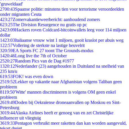
'gruweldaad'
27
00:43
Spaanse politie: minstens tien voor terrorisme veroordeelden
onder migranten Ceuta
4
23:27
Zomervakantieweerbericht: aanhoudend zomers
6
23:25
The Division Resurgence nu gratis op pc
24
23:09
Hackers roven Coldcard-bitcoinwallets leeg voor 114 miljoen
dollar
14
23:03
Italiaanse vrouw wint 1 miljoen, gooit kraslot per abuis weg
1
22:57
Vollering de sterkste na lastige heuvelrit
3
20:59
EA Sports FC 27 toont The Grounds-modus
14
20:46
Long live the 7th of October
25
20:27
Random Pics van de Dag #1977
13
20:12
Nederlander (23) aangehouden in Duitsland na snelheid van
235 km/u
6
19:53
FOK! was even down
25
19:52
Lekker op vakantie naar Afghanistan volgens Taliban geen
probleem
81
19:50
'Witte' mannen discrimineren is volgens OM geen enkel
probleem
26
19:49
Doden bij Oekraïense droneaanvallen op Moskou en Sint-
Petersburg
30
19:44
Alaska Airlines heeft er genoeg van en zet Christelijke
influencer uit vliegtuig
36
19:33
Pentagon verbruikt meer raketten dan kan worden aangevuld,
tekort dreigt