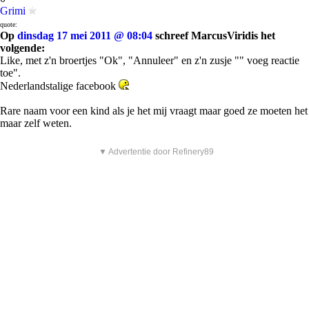
Grimi
quote:
Op
dinsdag 17 mei 2011 @ 08:04
schreef MarcusViridis het
volgende:
Like, met z'n broertjes "Ok", "Annuleer" en z'n zusje "" voeg reactie
toe".
Nederlandstalige facebook
Rare naam voor een kind als je het mij vraagt maar goed ze moeten het
maar zelf weten.
▼ Advertentie door Refinery89