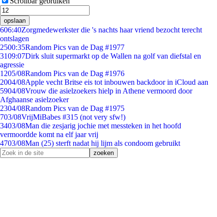
Scrollbar gebruiken
opslaan
6
06:40
Zorgmedewerkster die 's nachts haar vriend bezocht terecht
ontslagen
25
00:35
Random Pics van de Dag #1977
31
09:07
Dirk sluit supermarkt op de Wallen na golf van diefstal en
agressie
12
05/08
Random Pics van de Dag #1976
20
04/08
Apple vecht Britse eis tot inbouwen backdoor in iCloud aan
59
04/08
Vrouw die asielzoekers hielp in Athene vermoord door
Afghaanse asielzoeker
23
04/08
Random Pics van de Dag #1975
7
03/08
VrijMiBabes #315 (not very sfw!)
34
03/08
Man die zesjarig jochie met messteken in het hoofd
vermoordde komt na elf jaar vrij
47
03/08
Man (25) sterft nadat hij lijm als condoom gebruikt