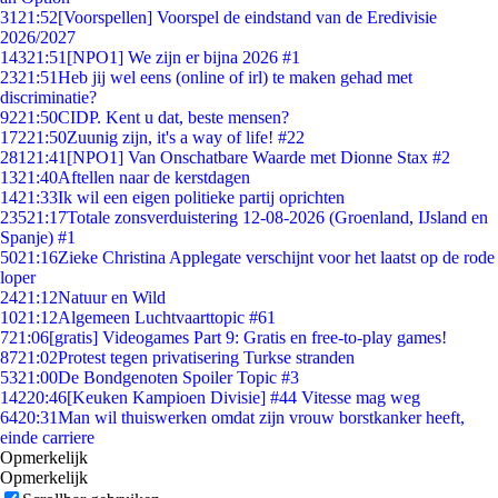
31
21:52
[Voorspellen] Voorspel de eindstand van de Eredivisie
2026/2027
143
21:51
[NPO1] We zijn er bijna 2026 #1
23
21:51
Heb jij wel eens (online of irl) te maken gehad met
discriminatie?
92
21:50
CIDP. Kent u dat, beste mensen?
172
21:50
Zuunig zijn, it's a way of life! #22
281
21:41
[NPO1] Van Onschatbare Waarde met Dionne Stax #2
13
21:40
Aftellen naar de kerstdagen
14
21:33
Ik wil een eigen politieke partij oprichten
235
21:17
Totale zonsverduistering 12-08-2026 (Groenland, IJsland en
Spanje) #1
50
21:16
Zieke Christina Applegate verschijnt voor het laatst op de rode
loper
24
21:12
Natuur en Wild
10
21:12
Algemeen Luchtvaarttopic #61
7
21:06
[gratis] Videogames Part 9: Gratis en free-to-play games!
87
21:02
Protest tegen privatisering Turkse stranden
53
21:00
De Bondgenoten Spoiler Topic #3
142
20:46
[Keuken Kampioen Divisie] #44 Vitesse mag weg
64
20:31
Man wil thuiswerken omdat zijn vrouw borstkanker heeft,
einde carriere
Opmerkelijk
Opmerkelijk