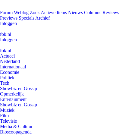
Forum
Weblog
Zoek
Actieve Items
Nieuws
Columns
Reviews
Previews
Specials
Archief
Inloggen
fok.nl
Inloggen
fok.nl
Actueel
Nederland
Internationaal
Economie
Politiek
Tech
Showbiz en Gossip
Opmerkelijk
Entertainment
Showbiz en Gossip
Muziek
Film
Televisie
Media & Cultuur
Bioscoopagenda