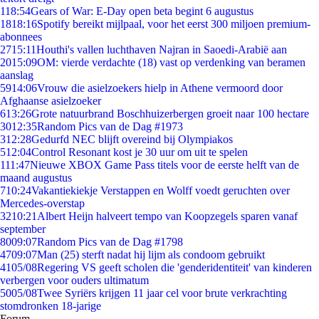
1
18:54
Gears of War: E-Day open beta begint 6 augustus
18
18:16
Spotify bereikt mijlpaal, voor het eerst 300 miljoen premium-
abonnees
27
15:11
Houthi's vallen luchthaven Najran in Saoedi-Arabië aan
20
15:09
OM: vierde verdachte (18) vast op verdenking van beramen
aanslag
59
14:06
Vrouw die asielzoekers hielp in Athene vermoord door
Afghaanse asielzoeker
6
13:26
Grote natuurbrand Boschhuizerbergen groeit naar 100 hectare
30
12:35
Random Pics van de Dag #1973
3
12:28
Gedurfd NEC blijft overeind bij Olympiakos
5
12:04
Control Resonant kost je 30 uur om uit te spelen
1
11:47
Nieuwe XBOX Game Pass titels voor de eerste helft van de
maand augustus
7
10:24
Vakantiekiekje Verstappen en Wolff voedt geruchten over
Mercedes-overstap
32
10:21
Albert Heijn halveert tempo van Koopzegels sparen vanaf
september
80
09:07
Random Pics van de Dag #1798
47
09:07
Man (25) sterft nadat hij lijm als condoom gebruikt
41
05/08
Regering VS geeft scholen die 'genderidentiteit' van kinderen
verbergen voor ouders ultimatum
50
05/08
Twee Syriërs krijgen 11 jaar cel voor brute verkrachting
stomdronken 18-jarige
Forum