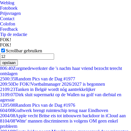
Weblog
Fotoboek
Prijsvragen
Contact
Colofon
Feedback
Tip de redactie
FOK!
FOK!
Scrollbar gebruiken
opslaan
8
06:40
Zorgmedewerkster die 's nachts haar vriend bezocht terecht
ontslagen
25
00:35
Random Pics van de Dag #1977
2
09:50
De FOK!Voetbalmanager 2026/2027 is begonnen
21
09:23
Tanken in België wordt nóg aantrekkelijker
31
09:07
Dirk sluit supermarkt op de Wallen na golf van diefstal en
agressie
12
05/08
Random Pics van de Dag #1976
6
04/08
Kraftwerk brengt ruimteschip terug naar Eindhoven
20
04/08
Apple vecht Britse eis tot inbouwen backdoor in iCloud aan
81
04/08
'Witte' mannen discrimineren is volgens OM geen enkel
probleem