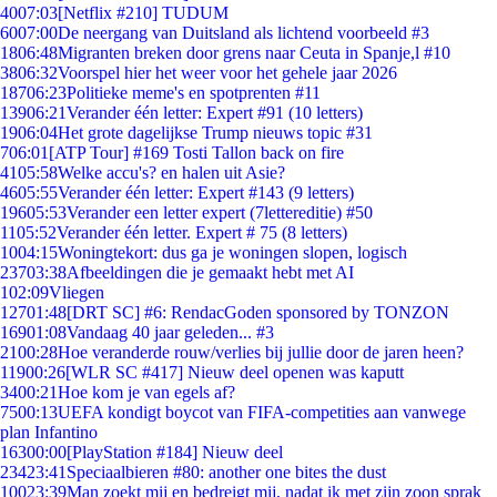
40
07:03
[Netflix #210] TUDUM
60
07:00
De neergang van Duitsland als lichtend voorbeeld #3
18
06:48
Migranten breken door grens naar Ceuta in Spanje,l #10
38
06:32
Voorspel hier het weer voor het gehele jaar 2026
187
06:23
Politieke meme's en spotprenten #11
139
06:21
Verander één letter: Expert #91 (10 letters)
19
06:04
Het grote dagelijkse Trump nieuws topic #31
7
06:01
[ATP Tour] #169 Tosti Tallon back on fire
41
05:58
Welke accu's? en halen uit Asie?
46
05:55
Verander één letter: Expert #143 (9 letters)
196
05:53
Verander een letter expert (7lettereditie) #50
11
05:52
Verander één letter. Expert # 75 (8 letters)
10
04:15
Woningtekort: dus ga je woningen slopen, logisch
237
03:38
Afbeeldingen die je gemaakt hebt met AI
1
02:09
Vliegen
127
01:48
[DRT SC] #6: RendacGoden sponsored by TONZON
169
01:08
Vandaag 40 jaar geleden... #3
21
00:28
Hoe veranderde rouw/verlies bij jullie door de jaren heen?
119
00:26
[WLR SC #417] Nieuw deel openen was kaputt
34
00:21
Hoe kom je van egels af?
75
00:13
UEFA kondigt boycot van FIFA-competities aan vanwege
plan Infantino
163
00:00
[PlayStation #184] Nieuw deel
234
23:41
Speciaalbieren #80: another one bites the dust
100
23:39
Man zoekt mij en bedreigt mij, nadat ik met zijn zoon sprak