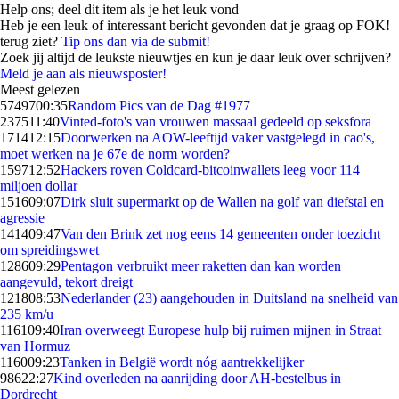
Help ons; deel dit item als je het leuk vond
Heb je een leuk of interessant bericht gevonden dat je graag op FOK!
terug ziet?
Tip ons dan via de submit!
Zoek jij altijd de leukste nieuwtjes en kun je daar leuk over schrijven?
Meld je aan als nieuwsposter!
Meest gelezen
57497
00:35
Random Pics van de Dag #1977
2375
11:40
Vinted-foto's van vrouwen massaal gedeeld op seksfora
1714
12:15
Doorwerken na AOW-leeftijd vaker vastgelegd in cao's,
moet werken na je 67e de norm worden?
1597
12:52
Hackers roven Coldcard-bitcoinwallets leeg voor 114
miljoen dollar
1516
09:07
Dirk sluit supermarkt op de Wallen na golf van diefstal en
agressie
1414
09:47
Van den Brink zet nog eens 14 gemeenten onder toezicht
om spreidingswet
1286
09:29
Pentagon verbruikt meer raketten dan kan worden
aangevuld, tekort dreigt
1218
08:53
Nederlander (23) aangehouden in Duitsland na snelheid van
235 km/u
1161
09:40
Iran overweegt Europese hulp bij ruimen mijnen in Straat
van Hormuz
1160
09:23
Tanken in België wordt nóg aantrekkelijker
986
22:27
Kind overleden na aanrijding door AH-bestelbus in
Dordrecht