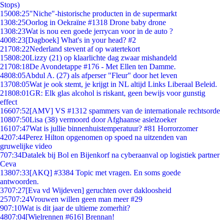
Stops)
150
08:25
"Niche"-historische producten in de supermarkt
13
08:25
Oorlog in Oekraïne #1318 Drone baby drone
13
08:23
Wat is nou een goede jerrycan voor in de auto ?
40
08:23
[Dagboek] What's in your head? #2
217
08:22
Nederland stevent af op watertekort
158
08:20
Lizzy (21) op klaarlichte dag zwaar mishandeld
217
08:18
De Avondetappe #176 - Met Ellen ten Damme.
48
08:05
Abdul A. (27) als afperser "Fleur" door het leven
137
08:05
Wat je ook stemt, je krijgt in NL altijd Links Liberaal Beleid.
218
08:01
GR: Elk glas alcohol is riskant, geen bewijs voor gunstig
effect
166
07:52
[AMV] VS #1312 spammers van de internationale rechtsorde
108
07:50
Lisa (38) vermoord door Afghaanse asielzoeker
161
07:47
Wat is jullie binnenhuistemperatuur? #81 Horrorzomer
42
07:44
Perez Hilton opgenomen op spoed na uitzenden van
gruwelijke video
7
07:34
Datalek bij Bol en Bijenkorf na cyberaanval op logistiek partner
Ceva
138
07:33
[AKQ] #3384 Topic met vragen. En soms goede
antwoorden.
37
07:27
[Eva vd Wijdeven] geruchten over dakloosheid
257
07:24
Vrouwen willen geen man meer #29
9
07:10
Wat is dit jaar de ultieme zomerhit?
48
07:04
[Wielrennen #616] Brennan!