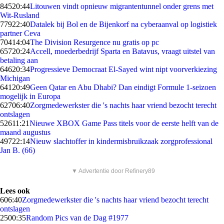
845
20:44
Litouwen vindt opnieuw migrantentunnel onder grens met
Wit-Rusland
779
22:40
Datalek bij Bol en de Bijenkorf na cyberaanval op logistiek
partner Ceva
704
14:04
The Division Resurgence nu gratis op pc
657
20:24
Accell, moederbedrijf Sparta en Batavus, vraagt uitstel van
betaling aan
646
20:34
Progressieve Democraat El-Sayed wint nipt voorverkiezing
Michigan
641
20:49
Geen Qatar en Abu Dhabi? Dan eindigt Formule 1-seizoen
mogelijk in Europa
627
06:40
Zorgmedewerkster die 's nachts haar vriend bezocht terecht
ontslagen
526
11:21
Nieuwe XBOX Game Pass titels voor de eerste helft van de
maand augustus
497
22:14
Nieuw slachtoffer in kindermisbruikzaak zorgprofessional
Jan B. (66)
▼ Advertentie door Refinery89
Lees ook
6
06:40
Zorgmedewerkster die 's nachts haar vriend bezocht terecht
ontslagen
25
00:35
Random Pics van de Dag #1977