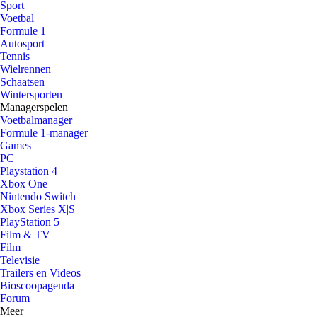
Sport
Voetbal
Formule 1
Autosport
Tennis
Wielrennen
Schaatsen
Wintersporten
Managerspelen
Voetbalmanager
Formule 1-manager
Games
PC
Playstation 4
Xbox One
Nintendo Switch
Xbox Series X|S
PlayStation 5
Film & TV
Film
Televisie
Trailers en Videos
Bioscoopagenda
Forum
Meer